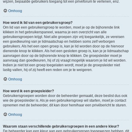
wijzen, bepaalde gebruikers toegang tot een privéforum te verlenen, enz.
Omhoog
Hoe word ik lid van een gebruikersgroep?
Om lid van een gebruikersgroep te worden, moet je op de bijhorende link
klikken in het gebruikerspaneel, waarna je een overzicht van alle
gebruikersgroepen krijgt. Niet alle groepen zijn vrij toegankelijk, ze vereisen
een goedkeuring van je lidmaatschap en hebben soms zelf verborgen
gebruikers. Als het een open groep is, kan je lid worden door op de hiervoor
dienende knop te klikken. Als het een gesloten groep is, kan je je lidmaatschap
aanvragen door op de bijhorende knop te klikken. De groepsleider moet je
aanvraag dan goedkeuren, hij of zij vraagt mogelijk waarom je lid wil worden.
Indien je niet tot een groep toegelaten wordt, moet je de groepsleider niet
lastig vallen, hij of zij heeft een reden om je te weigeren.
Omhoog
Hoe word ik een groepsleider?
Gebruikersgroepen worden door de beheerder gemaakt, deze beslist dus ook
wie de groepsleider is. Als je een gebruikersgroep wil starten, moet je contact
opnemen met de beheerder, dit kan door hem/haar een privébericht te sturen.
Omhoog
Waarom staan verschillende gebruikersgroepen in een andere kleur?
De beheerder kan een kleur aan een gebruikersgroep toegewezen hebben, dit