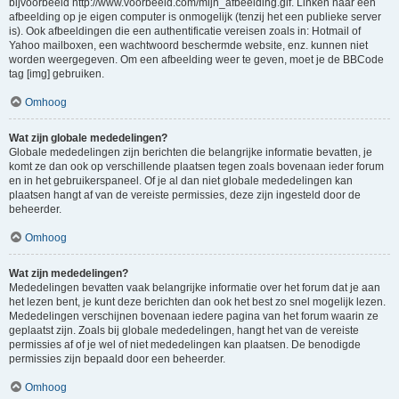
bijvoorbeeld http://www.voorbeeld.com/mijn_afbeelding.gif. Linken naar een
afbeelding op je eigen computer is onmogelijk (tenzij het een publieke server
is). Ook afbeeldingen die een authentificatie vereisen zoals in: Hotmail of
Yahoo mailboxen, een wachtwoord beschermde website, enz. kunnen niet
worden weergegeven. Om een afbeelding weer te geven, moet je de BBCode
tag [img] gebruiken.
Omhoog
Wat zijn globale mededelingen?
Globale mededelingen zijn berichten die belangrijke informatie bevatten, je
komt ze dan ook op verschillende plaatsen tegen zoals bovenaan ieder forum
en in het gebruikerspaneel. Of je al dan niet globale mededelingen kan
plaatsen hangt af van de vereiste permissies, deze zijn ingesteld door de
beheerder.
Omhoog
Wat zijn mededelingen?
Mededelingen bevatten vaak belangrijke informatie over het forum dat je aan
het lezen bent, je kunt deze berichten dan ook het best zo snel mogelijk lezen.
Mededelingen verschijnen bovenaan iedere pagina van het forum waarin ze
geplaatst zijn. Zoals bij globale mededelingen, hangt het van de vereiste
permissies af of je wel of niet mededelingen kan plaatsen. De benodigde
permissies zijn bepaald door een beheerder.
Omhoog