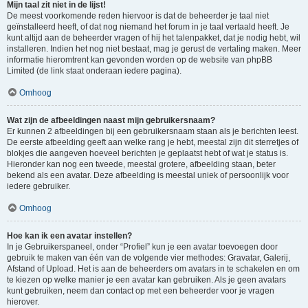
Mijn taal zit niet in de lijst!
De meest voorkomende reden hiervoor is dat de beheerder je taal niet
geïnstalleerd heeft, of dat nog niemand het forum in je taal vertaald heeft. Je
kunt altijd aan de beheerder vragen of hij het talenpakket, dat je nodig hebt, wil
installeren. Indien het nog niet bestaat, mag je gerust de vertaling maken. Meer
informatie hieromtrent kan gevonden worden op de website van phpBB
Limited (de link staat onderaan iedere pagina).
Omhoog
Wat zijn de afbeeldingen naast mijn gebruikersnaam?
Er kunnen 2 afbeeldingen bij een gebruikersnaam staan als je berichten leest.
De eerste afbeelding geeft aan welke rang je hebt, meestal zijn dit sterretjes of
blokjes die aangeven hoeveel berichten je geplaatst hebt of wat je status is.
Hieronder kan nog een tweede, meestal grotere, afbeelding staan, beter
bekend als een avatar. Deze afbeelding is meestal uniek of persoonlijk voor
iedere gebruiker.
Omhoog
Hoe kan ik een avatar instellen?
In je Gebruikerspaneel, onder “Profiel” kun je een avatar toevoegen door
gebruik te maken van één van de volgende vier methodes: Gravatar, Galerij,
Afstand of Upload. Het is aan de beheerders om avatars in te schakelen en om
te kiezen op welke manier je een avatar kan gebruiken. Als je geen avatars
kunt gebruiken, neem dan contact op met een beheerder voor je vragen
hierover.