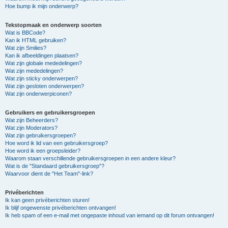
Hoe bump ik mijn onderwerp?
Tekstopmaak en onderwerp soorten
Wat is BBCode?
Kan ik HTML gebruiken?
Wat zijn Smilies?
Kan ik afbeeldingen plaatsen?
Wat zijn globale mededelingen?
Wat zijn mededelingen?
Wat zijn sticky onderwerpen?
Wat zijn gesloten onderwerpen?
Wat zijn onderwerpiconen?
Gebruikers en gebruikersgroepen
Wat zijn Beheerders?
Wat zijn Moderators?
Wat zijn gebruikersgroepen?
Hoe word ik lid van een gebruikersgroep?
Hoe word ik een groepsleider?
Waarom staan verschillende gebruikersgroepen in een andere kleur?
Wat is de "Standaard gebruikersgroep"?
Waarvoor dient de "Het Team"-link?
Privéberichten
Ik kan geen privéberichten sturen!
Ik blijf ongewenste privéberichten ontvangen!
Ik heb spam of een e-mail met ongepaste inhoud van iemand op dit forum ontvangen!