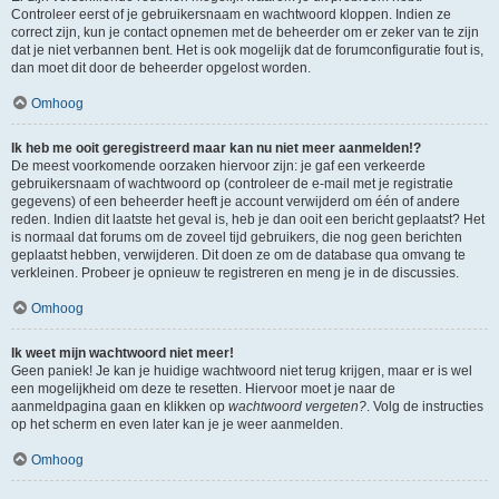
Controleer eerst of je gebruikersnaam en wachtwoord kloppen. Indien ze
correct zijn, kun je contact opnemen met de beheerder om er zeker van te zijn
dat je niet verbannen bent. Het is ook mogelijk dat de forumconfiguratie fout is,
dan moet dit door de beheerder opgelost worden.
Omhoog
Ik heb me ooit geregistreerd maar kan nu niet meer aanmelden!?
De meest voorkomende oorzaken hiervoor zijn: je gaf een verkeerde
gebruikersnaam of wachtwoord op (controleer de e-mail met je registratie
gegevens) of een beheerder heeft je account verwijderd om één of andere
reden. Indien dit laatste het geval is, heb je dan ooit een bericht geplaatst? Het
is normaal dat forums om de zoveel tijd gebruikers, die nog geen berichten
geplaatst hebben, verwijderen. Dit doen ze om de database qua omvang te
verkleinen. Probeer je opnieuw te registreren en meng je in de discussies.
Omhoog
Ik weet mijn wachtwoord niet meer!
Geen paniek! Je kan je huidige wachtwoord niet terug krijgen, maar er is wel
een mogelijkheid om deze te resetten. Hiervoor moet je naar de
aanmeldpagina gaan en klikken op
wachtwoord vergeten?
. Volg de instructies
op het scherm en even later kan je je weer aanmelden.
Omhoog