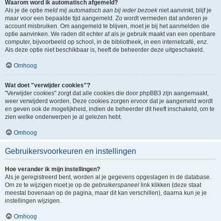
Waarom word ik automatisch afgemeld?
Als je de optie
meld mij automatisch aan bij ieder bezoek
niet aanvinkt, blijf je
maar voor een bepaalde tijd aangemeld. Zo wordt vermeden dat anderen je
account misbruiken. Om aangemeld te blijven, moet je bij het aanmelden die
optie aanvinken. We raden dit echter af als je gebruik maakt van een openbare
computer, bijvoorbeeld op school, in de bibliotheek, in een internetcafé, enz.
Als deze optie niet beschikbaar is, heeft de beheerder deze uitgeschakeld.
Omhoog
Wat doet "verwijder cookies"?
"Verwijder cookies" zorgt dat alle cookies die door phpBB3 zijn aangemaakt,
weer verwijderd worden. Deze cookies zorgen ervoor dat je aangemeld wordt
en geven ook de mogelijkheid, indien de beheerder dit heeft inschakeld, om te
zien welke onderwerpen je al gelezen hebt.
Omhoog
Gebruikersvoorkeuren en instellingen
Hoe verander ik mijn instellingen?
Als je geregistreerd bent, worden al je gegevens opgeslagen in de database.
Om ze te wijzigen moet je op de
gebruikerspaneel
link klikken (deze staat
meestal bovenaan op de pagina, maar dit kan verschillen), daarna kun je je
instellingen wijzigen.
Omhoog