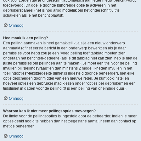
ook voor zorgen dat je onderschrift automatisch aan ieder nieuw bericht wordt
toegevoegd. Dit doe je door de bijhorende optie te activeren in het
gebruikerspaneel (het is nog altijd mogelijk om het onderschrift uit te
schakelen als je het bericht plaatst).
Omhoog
Hoe maak ik een peiling?
Een peiling aanmaken is heel gemakkelijk, als je een nieuw onderwerp
aanmaakt (of het eerste bericht in een onderwerp bewerkt en als je daar
permissies voor hebt) zou je een "voeg peiling toe" tabblad moeten zien
onderaan het berichten-gedeelte (als je dit tabblad niet kan zien, heb je niet de
juiste permissies om peilingen aan te maken). Je moet een titel voor de peiling
invullen bij "peilingsvraag" en dan minstens 2 mogelijkheden invullen in het
"peilingopties"-tekstgedeelte (limiet is ingesteld door de beheerder), met elke
optie gescheiden door middel van een nieuwe regel. Je kunt ook instellen
hoeveel opties een gebruiker mag kiezen onder "opties per gebruiker" en een
tijdslimiet in dagen voor de peiling (0 is een peiling van oneindige duur).
Omhoog
Waarom kan ik niet meer peilingsopties toevoegen?
De limiet voor de peilingsopties is ingesteld door de beheerder. Indien je meer
opties denkt nodig te hebben dan het toegestane aantal, neem dan contact op
met de beheerder.
Omhoog