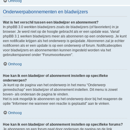
Omhoog
Onderwerpabonnementen en bladwijzers
Wat is het verschil tussen een bladwijzer en abonnement?
In phpBB 3.0 werkten bladwijzers zoals de bladwijzers (of favorieten) in je
browser. Je werd niet op de hoogte gebracht als er een update was. Vanaf
phpBB 3.1 werken bladwijzers meer als abonneren op een onderwerp. Je kunt
een notificatie krijgen als het onderwerp is geüpdate. Abonneren zal je echter
notificeren als er een update is op een onderwerp of forum. Notificatieopties
voor bladwijzers en abonnementen kunnen ingesteld worden via het
gebruikerspaneel onder “Forumvoorkeuren”.
Omhoog
Hoe kan ik een bladwijzer of abonnement instellen op specifieke
onderwerpen?
Je kunt op de pagina van het onderwerp in het menu “Onderwerp
gereedschap” een bladwijzer of abonnement instellen. Dit menu is zowel
boven- als onderaan de pagina te vinden.
Het is ook mogelijk te abonneren op het onderwerp door bij het reageren de
optie “Informeer me wanneer een reactie is geplaatst” aan te vinken.
Omhoog
Hoe kan ik een bladwijzer of abonnement instellen op specifieke forums?
Je abonneren op een forum gaat door onderaan de pagina op de link