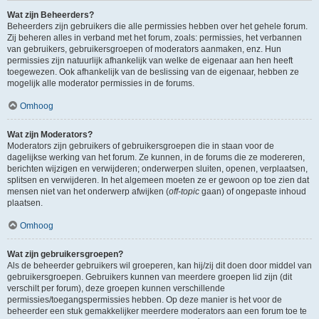
Wat zijn Beheerders?
Beheerders zijn gebruikers die alle permissies hebben over het gehele forum.
Zij beheren alles in verband met het forum, zoals: permissies, het verbannen
van gebruikers, gebruikersgroepen of moderators aanmaken, enz. Hun
permissies zijn natuurlijk afhankelijk van welke de eigenaar aan hen heeft
toegewezen. Ook afhankelijk van de beslissing van de eigenaar, hebben ze
mogelijk alle moderator permissies in de forums.
Omhoog
Wat zijn Moderators?
Moderators zijn gebruikers of gebruikersgroepen die in staan voor de
dagelijkse werking van het forum. Ze kunnen, in de forums die ze modereren,
berichten wijzigen en verwijderen; onderwerpen sluiten, openen, verplaatsen,
splitsen en verwijderen. In het algemeen moeten ze er gewoon op toe zien dat
mensen niet van het onderwerp afwijken (
off-topic
gaan) of ongepaste inhoud
plaatsen.
Omhoog
Wat zijn gebruikersgroepen?
Als de beheerder gebruikers wil groeperen, kan hij/zij dit doen door middel van
gebruikersgroepen. Gebruikers kunnen van meerdere groepen lid zijn (dit
verschilt per forum), deze groepen kunnen verschillende
permissies/toegangspermissies hebben. Op deze manier is het voor de
beheerder een stuk gemakkelijker meerdere moderators aan een forum toe te