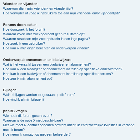
Vrienden en vijanden
Waarvoor dient mijn vrienden- en vijandenlijst?
Hoe verwijder of voeg ik gebruikers toe aan mijn vrienden- en/of vijandenlijst?
Forums doorzoeken
Hoe doorzoek ik het forum?
Waarom levert mijn zoekopdracht geen resultaten op?
Waarom resulteert mijn zoekopdracht in een lege pagina?
Hoe zoek ik een gebruiker?
Hoe kan ik mijn eigen berichten en onderwerpen vinden?
Onderwerpabonnementen en bladwijzers
Wat is het verschil tussen een bladwijzer en abonnement?
Hoe kan ik een bladwijzer of abonnement instellen op specifieke onderwerpen?
Hoe kan ik een bladwijzer of abonnement instellen op specifieke forums?
Hoe zeg ik mijn abonnement op?
Bijlagen
Welke bijlagen worden toegestaan op dit forum?
Hoe vind ik al mijn bijlagen?
phpBB vragen
Wie heeft dit forum geschreven?
Waarom is de optie X niet beschikbaar?
Met wie moet ik contact opnemen omtrent misbruik en/of wettelijke kwesties in verband
met dit forum?
Hoe neem ik contact op met een beheerder?