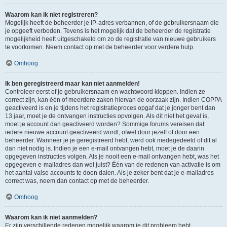
Waarom kan ik niet registreren?
Mogelijk heeft de beheerder je IP-adres verbannen, of de gebruikersnaam die
je opgeeft verboden. Tevens is het mogelijk dat de beheerder de registratie
mogelijkheid heeft uitgeschakeld om zo de registratie van nieuwe gebruikers
te voorkomen. Neem contact op met de beheerder voor verdere hulp.
Omhoog
Ik ben geregistreerd maar kan niet aanmelden!
Controleer eerst of je gebruikersnaam en wachtwoord kloppen. Indien ze
correct zijn, kan één of meerdere zaken hiervan de oorzaak zijn. Indien COPPA
geactiveerd is en je tijdens het registratieproces opgaf dat je jonger bent dan
13 jaar, moet je de ontvangen instructies opvolgen. Als dit niet het geval is,
moet je account dan geactiveerd worden? Sommige forums vereisen dat
iedere nieuwe account geactiveerd wordt, ofwel door jezelf of door een
beheerder. Wanneer je je geregistreerd hebt, werd ook medegedeeld of dit al
dan niet nodig is. Indien je een e-mail ontvangen hebt, moet je de daarin
opgegeven instructies volgen. Als je nooit een e-mail ontvangen hebt, was het
opgegeven e-mailadres dan wel juist? Één van de redenen van activatie is om
het aantal valse accounts te doen dalen. Als je zeker bent dat je e-mailadres
correct was, neem dan contact op met de beheerder.
Omhoog
Waarom kan ik niet aanmelden?
Er zijn verschillende redenen mogelijk waarom je dit probleem hebt.