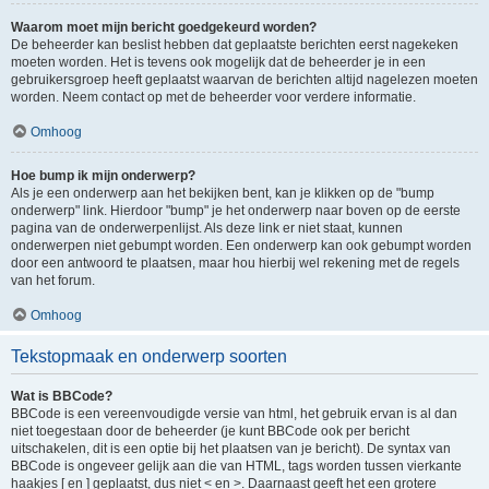
Waarom moet mijn bericht goedgekeurd worden?
De beheerder kan beslist hebben dat geplaatste berichten eerst nagekeken
moeten worden. Het is tevens ook mogelijk dat de beheerder je in een
gebruikersgroep heeft geplaatst waarvan de berichten altijd nagelezen moeten
worden. Neem contact op met de beheerder voor verdere informatie.
Omhoog
Hoe bump ik mijn onderwerp?
Als je een onderwerp aan het bekijken bent, kan je klikken op de "bump
onderwerp" link. Hierdoor "bump" je het onderwerp naar boven op de eerste
pagina van de onderwerpenlijst. Als deze link er niet staat, kunnen
onderwerpen niet gebumpt worden. Een onderwerp kan ook gebumpt worden
door een antwoord te plaatsen, maar hou hierbij wel rekening met de regels
van het forum.
Omhoog
Tekstopmaak en onderwerp soorten
Wat is BBCode?
BBCode is een vereenvoudigde versie van html, het gebruik ervan is al dan
niet toegestaan door de beheerder (je kunt BBCode ook per bericht
uitschakelen, dit is een optie bij het plaatsen van je bericht). De syntax van
BBCode is ongeveer gelijk aan die van HTML, tags worden tussen vierkante
haakjes [ en ] geplaatst, dus niet < en >. Daarnaast geeft het een grotere