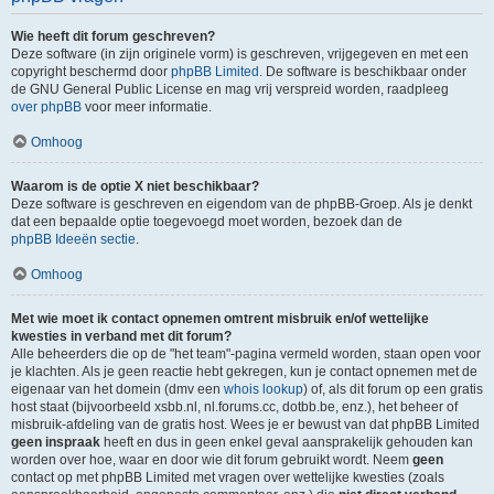
Wie heeft dit forum geschreven?
Deze software (in zijn originele vorm) is geschreven, vrijgegeven en met een
copyright beschermd door
phpBB Limited
. De software is beschikbaar onder
de GNU General Public License en mag vrij verspreid worden, raadpleeg
over phpBB
voor meer informatie.
Omhoog
Waarom is de optie X niet beschikbaar?
Deze software is geschreven en eigendom van de phpBB-Groep. Als je denkt
dat een bepaalde optie toegevoegd moet worden, bezoek dan de
phpBB Ideeën sectie
.
Omhoog
Met wie moet ik contact opnemen omtrent misbruik en/of wettelijke
kwesties in verband met dit forum?
Alle beheerders die op de "het team"-pagina vermeld worden, staan open voor
je klachten. Als je geen reactie hebt gekregen, kun je contact opnemen met de
eigenaar van het domein (dmv een
whois lookup
) of, als dit forum op een gratis
host staat (bijvoorbeeld xsbb.nl, nl.forums.cc, dotbb.be, enz.), het beheer of
misbruik-afdeling van de gratis host. Wees je er bewust van dat phpBB Limited
geen inspraak
heeft en dus in geen enkel geval aansprakelijk gehouden kan
worden over hoe, waar en door wie dit forum gebruikt wordt. Neem
geen
contact op met phpBB Limited met vragen over wettelijke kwesties (zoals