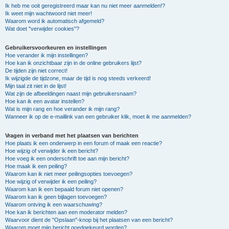
Ik heb me ooit geregistreerd maar kan nu niet meer aanmelden!?
Ik weet mijn wachtwoord niet meer!
Waarom word ik automatisch afgemeld?
Wat doet "verwijder cookies"?
Gebruikersvoorkeuren en instellingen
Hoe verander ik mijn instellingen?
Hoe kan ik onzichtbaar zijn in de online gebruikers lijst?
De tijden zijn niet correct!
Ik wijzigde de tijdzone, maar de tijd is nog steeds verkeerd!
Mijn taal zit niet in de lijst!
Wat zijn de afbeeldingen naast mijn gebruikersnaam?
Hoe kan ik een avatar instellen?
Wat is mijn rang en hoe verander ik mijn rang?
Wanneer ik op de e-maillink van een gebruiker klik, moet ik me aanmelden?
Vragen in verband met het plaatsen van berichten
Hoe plaats ik een onderwerp in een forum of maak een reactie?
Hoe wijzig of verwijder ik een bericht?
Hoe voeg ik een onderschrift toe aan mijn bericht?
Hoe maak ik een peiling?
Waarom kan ik niet meer peilingsopties toevoegen?
Hoe wijzig of verwijder ik een peiling?
Waarom kan ik een bepaald forum niet openen?
Waarom kan ik geen bijlagen toevoegen?
Waarom ontving ik een waarschuwing?
Hoe kan ik berichten aan een moderator melden?
Waarvoor dient de "Opslaan"-knop bij het plaatsen van een bericht?
Waarom moet mijn bericht goedgekeurd worden?