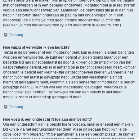
op een onderwerp te maken, klik je op de bijhorende knop op ofwel de pagina
met onderwerpen of in een bepaald onderwerp. Mogelijk moet je je registreren
voor je een nieuw onderwerp kan aanmaken, de permissies die je al dan niet
hebt in het forum staan onderaan de pagina met onderwerpen of in een
onderwerp (de lijst met
je mag geen nieuwe onderwerpen in dit forum
plaatsen, je mag niet antwoorden op een onderwerp in dit forum, enz.
).
Omhoog
Hoe wijzig of verwijder ik een bericht?
Tenzij je de beheerder of een moderator bent, kun je alleen je eigen berichten
wijzigen en verwijderen. Je kunt een bericht wijzigen (soms maar voor een
beperkte tijd nadat het geplaatst is) door te klikken op de
wijzig
knop van het
desbetreffende bericht. Als er al iemand op je bericht gereageerd heeft, komt er
onderaan je bericht een klein tekstje dat zegt hoeveel keer en wanneer je het
bericht voor het laatst je gewijzigd hebt. Dit zal niet verschijnen als nog
niemand gereageerd heeft, evenmin als een beheerder of moderator je bericht
gewijzigd heeft. Zij kunnen wel een mededeling toevoegen, waarom ze je
bericht gewijzigd hebben. Het verwijderen van een bericht is niet meer
mogelijk zodra er iemand op gereageerd heeft.
Omhoog
Hoe voeg ik een onderschrift toe aan mijn bericht?
Om een onderschrift aan je bericht toe te voegen, moet je er eerst één maken.
Dit kun je via het gebruikerspaneel doen. Als je dit gedaan hebt, kun je de
optie
voeg mijn onderschrift toe
aanvinken als je een bericht plaatst. Je kunt er