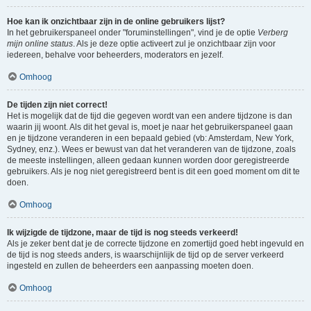
Hoe kan ik onzichtbaar zijn in de online gebruikers lijst?
In het gebruikerspaneel onder "foruminstellingen", vind je de optie
Verberg
mijn online status
. Als je deze optie activeert zul je onzichtbaar zijn voor
iedereen, behalve voor beheerders, moderators en jezelf.
Omhoog
De tijden zijn niet correct!
Het is mogelijk dat de tijd die gegeven wordt van een andere tijdzone is dan
waarin jij woont. Als dit het geval is, moet je naar het gebruikerspaneel gaan
en je tijdzone veranderen in een bepaald gebied (vb: Amsterdam, New York,
Sydney, enz.). Wees er bewust van dat het veranderen van de tijdzone, zoals
de meeste instellingen, alleen gedaan kunnen worden door geregistreerde
gebruikers. Als je nog niet geregistreerd bent is dit een goed moment om dit te
doen.
Omhoog
Ik wijzigde de tijdzone, maar de tijd is nog steeds verkeerd!
Als je zeker bent dat je de correcte tijdzone en zomertijd goed hebt ingevuld en
de tijd is nog steeds anders, is waarschijnlijk de tijd op de server verkeerd
ingesteld en zullen de beheerders een aanpassing moeten doen.
Omhoog