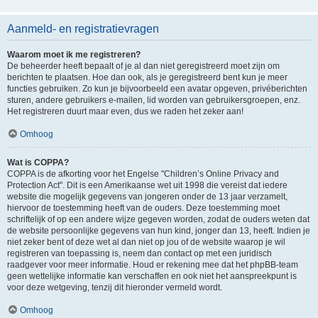
Aanmeld- en registratievragen
Waarom moet ik me registreren?
De beheerder heeft bepaalt of je al dan niet geregistreerd moet zijn om
berichten te plaatsen. Hoe dan ook, als je geregistreerd bent kun je meer
functies gebruiken. Zo kun je bijvoorbeeld een avatar opgeven, privéberichten
sturen, andere gebruikers e-mailen, lid worden van gebruikersgroepen, enz.
Het registreren duurt maar even, dus we raden het zeker aan!
Omhoog
Wat is COPPA?
COPPA is de afkorting voor het Engelse "Children’s Online Privacy and
Protection Act". Dit is een Amerikaanse wet uit 1998 die vereist dat iedere
website die mogelijk gegevens van jongeren onder de 13 jaar verzamelt,
hiervoor de toestemming heeft van de ouders. Deze toestemming moet
schriftelijk of op een andere wijze gegeven worden, zodat de ouders weten dat
de website persoonlijke gegevens van hun kind, jonger dan 13, heeft. Indien je
niet zeker bent of deze wet al dan niet op jou of de website waarop je wil
registreren van toepassing is, neem dan contact op met een juridisch
raadgever voor meer informatie. Houd er rekening mee dat het phpBB-team
geen wettelijke informatie kan verschaffen en ook niet het aanspreekpunt is
voor deze wetgeving, tenzij dit hieronder vermeld wordt.
Omhoog