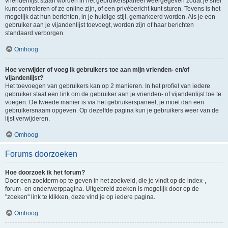
vriendenlijst staan worden in het gebruikerspaneel weergegeven zodat je snel
kunt controleren of ze online zijn, of een privébericht kunt sturen. Tevens is het
mogelijk dat hun berichten, in je huidige stijl, gemarkeerd worden. Als je een
gebruiker aan je vijandenlijst toevoegt, worden zijn of haar berichten
standaard verborgen.
Omhoog
Hoe verwijder of voeg ik gebruikers toe aan mijn vrienden- en/of
vijandenlijst?
Het toevoegen van gebruikers kan op 2 manieren. In het profiel van iedere
gebruiker staat een link om de gebruiker aan je vrienden- of vijandenlijst toe te
voegen. De tweede manier is via het gebruikerspaneel, je moet dan een
gebruikersnaam opgeven. Op dezelfde pagina kun je gebruikers weer van de
lijst verwijderen.
Omhoog
Forums doorzoeken
Hoe doorzoek ik het forum?
Door een zoekterm op te geven in het zoekveld, die je vindt op de index-,
forum- en onderwerppagina. Uitgebreid zoeken is mogelijk door op de
"zoeken" link te klikken, deze vind je op iedere pagina.
Omhoog