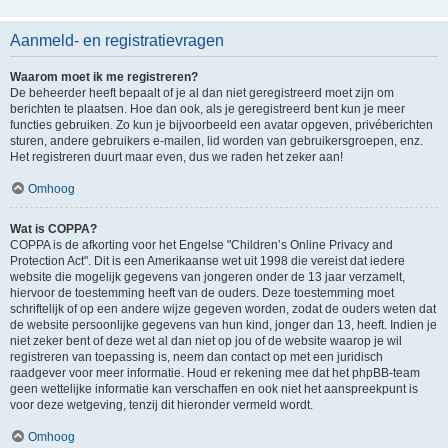
Aanmeld- en registratievragen
Waarom moet ik me registreren?
De beheerder heeft bepaalt of je al dan niet geregistreerd moet zijn om
berichten te plaatsen. Hoe dan ook, als je geregistreerd bent kun je meer
functies gebruiken. Zo kun je bijvoorbeeld een avatar opgeven, privéberichten
sturen, andere gebruikers e-mailen, lid worden van gebruikersgroepen, enz.
Het registreren duurt maar even, dus we raden het zeker aan!
Omhoog
Wat is COPPA?
COPPA is de afkorting voor het Engelse "Children’s Online Privacy and
Protection Act". Dit is een Amerikaanse wet uit 1998 die vereist dat iedere
website die mogelijk gegevens van jongeren onder de 13 jaar verzamelt,
hiervoor de toestemming heeft van de ouders. Deze toestemming moet
schriftelijk of op een andere wijze gegeven worden, zodat de ouders weten dat
de website persoonlijke gegevens van hun kind, jonger dan 13, heeft. Indien je
niet zeker bent of deze wet al dan niet op jou of de website waarop je wil
registreren van toepassing is, neem dan contact op met een juridisch
raadgever voor meer informatie. Houd er rekening mee dat het phpBB-team
geen wettelijke informatie kan verschaffen en ook niet het aanspreekpunt is
voor deze wetgeving, tenzij dit hieronder vermeld wordt.
Omhoog