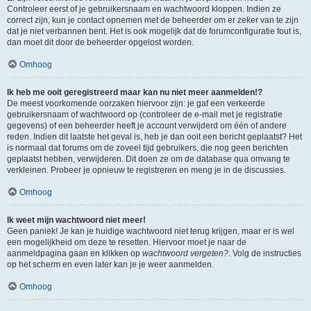
Controleer eerst of je gebruikersnaam en wachtwoord kloppen. Indien ze
correct zijn, kun je contact opnemen met de beheerder om er zeker van te zijn
dat je niet verbannen bent. Het is ook mogelijk dat de forumconfiguratie fout is,
dan moet dit door de beheerder opgelost worden.
Omhoog
Ik heb me ooit geregistreerd maar kan nu niet meer aanmelden!?
De meest voorkomende oorzaken hiervoor zijn: je gaf een verkeerde
gebruikersnaam of wachtwoord op (controleer de e-mail met je registratie
gegevens) of een beheerder heeft je account verwijderd om één of andere
reden. Indien dit laatste het geval is, heb je dan ooit een bericht geplaatst? Het
is normaal dat forums om de zoveel tijd gebruikers, die nog geen berichten
geplaatst hebben, verwijderen. Dit doen ze om de database qua omvang te
verkleinen. Probeer je opnieuw te registreren en meng je in de discussies.
Omhoog
Ik weet mijn wachtwoord niet meer!
Geen paniek! Je kan je huidige wachtwoord niet terug krijgen, maar er is wel
een mogelijkheid om deze te resetten. Hiervoor moet je naar de
aanmeldpagina gaan en klikken op
wachtwoord vergeten?
. Volg de instructies
op het scherm en even later kan je je weer aanmelden.
Omhoog