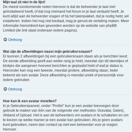
Mijn taal zit niet in de lijst!
De meest voorkomende reden hiervoor is dat de beheerder je taal niet
geïnstalleerd heeft, of dat nog niemand het forum in je taal vertaald heeft. Je
kunt altijd aan de beheerder vragen of hij het talenpakket, dat je nodig hebt, wil
installeren. Indien het nog niet bestaat, mag je gerust de vertaling maken. Meer
informatie hieromtrent kan gevonden worden op de website van phpBB
Limited (de link staat onderaan iedere pagina).
Omhoog
Wat zijn de afbeeldingen naast mijn gebruikersnaam?
Er kunnen 2 afbeeldingen bij een gebruikersnaam staan als je berichten leest.
De eerste afbeelding geeft aan welke rang je hebt, meestal zijn dit sterretjes of
blokjes die aangeven hoeveel berichten je geplaatst hebt of wat je status is.
Hieronder kan nog een tweede, meestal grotere, afbeelding staan, beter
bekend als een avatar. Deze afbeelding is meestal uniek of persoonlijk voor
iedere gebruiker.
Omhoog
Hoe kan ik een avatar instellen?
In je Gebruikerspaneel, onder “Profiel” kun je een avatar toevoegen door
gebruik te maken van één van de volgende vier methodes: Gravatar, Galerij,
Afstand of Upload. Het is aan de beheerders om avatars in te schakelen en om
te kiezen op welke manier je een avatar kan gebruiken. Als je geen avatars
kunt gebruiken, neem dan contact op met een beheerder voor je vragen
hierover.