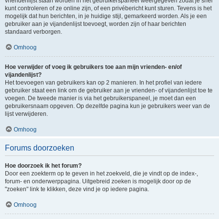
vriendenlijst staan worden in het gebruikerspaneel weergegeven zodat je snel
kunt controleren of ze online zijn, of een privébericht kunt sturen. Tevens is het
mogelijk dat hun berichten, in je huidige stijl, gemarkeerd worden. Als je een
gebruiker aan je vijandenlijst toevoegt, worden zijn of haar berichten
standaard verborgen.
Omhoog
Hoe verwijder of voeg ik gebruikers toe aan mijn vrienden- en/of
vijandenlijst?
Het toevoegen van gebruikers kan op 2 manieren. In het profiel van iedere
gebruiker staat een link om de gebruiker aan je vrienden- of vijandenlijst toe te
voegen. De tweede manier is via het gebruikerspaneel, je moet dan een
gebruikersnaam opgeven. Op dezelfde pagina kun je gebruikers weer van de
lijst verwijderen.
Omhoog
Forums doorzoeken
Hoe doorzoek ik het forum?
Door een zoekterm op te geven in het zoekveld, die je vindt op de index-,
forum- en onderwerppagina. Uitgebreid zoeken is mogelijk door op de
"zoeken" link te klikken, deze vind je op iedere pagina.
Omhoog