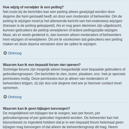
Hoe wijzig of verwijder ik een peiling?
Net zoals bij de berichten kan een peiling alleen gewijzigd worden door
degene die hem gemaakt heeft, en door een moderator of beheerder. Om de
peiling te wijzigen moet je het allereerste bericht van het onderwerp wijzigen
(hieraan is de peiling gekoppeld). Als er nog geen stemmen zijn uitgebracht,
kunnen gebruikers de peiling verwijderen of iedere peilingsoptie wijzigen.
Maar, als er reeds gestemd is, dan kunnen alleen moderators of beheerders
hem wijzigen of verwijderen. Dit om te voorkomen dat gebruikers een peiling
maken en deze daarna vervalsen door de opties te wijzigen.
Omhoog
Waarom kan ik een bepaald forum niet openen?
Sommige forums zijn mogelijk alleen toegankelijk voor bepaalde gebruikers of
gebruikersgroepen. Om berichten te zien, lezen, plaatsen, enz. heb je speciale
permissies nodig. Deze permissies kun je alleen van moderators of
beheerders krijgen, zij zijn dus ook degene met wie je hierover contact moet
opnemen.
Omhoog
Waarom kan ik geen bijlagen toevoegen?
De mogelijkheid om bijlagen toe te voegen, kan per forum, per
gebruikersgroep of per gebruiker ingesteld worden. De beheerder kan het
bijvoorbeeld zo ingesteld hebben dat je in een bepaald forum helemaal geen
bijlagen mag toevoegen of dat alleen de beheerdersgroep dit mag. Neem