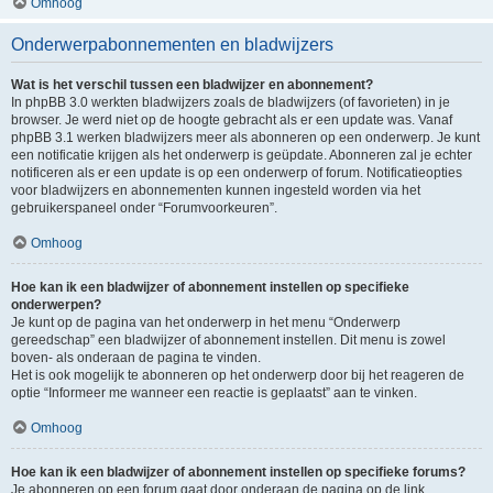
Omhoog
Onderwerpabonnementen en bladwijzers
Wat is het verschil tussen een bladwijzer en abonnement?
In phpBB 3.0 werkten bladwijzers zoals de bladwijzers (of favorieten) in je
browser. Je werd niet op de hoogte gebracht als er een update was. Vanaf
phpBB 3.1 werken bladwijzers meer als abonneren op een onderwerp. Je kunt
een notificatie krijgen als het onderwerp is geüpdate. Abonneren zal je echter
notificeren als er een update is op een onderwerp of forum. Notificatieopties
voor bladwijzers en abonnementen kunnen ingesteld worden via het
gebruikerspaneel onder “Forumvoorkeuren”.
Omhoog
Hoe kan ik een bladwijzer of abonnement instellen op specifieke
onderwerpen?
Je kunt op de pagina van het onderwerp in het menu “Onderwerp
gereedschap” een bladwijzer of abonnement instellen. Dit menu is zowel
boven- als onderaan de pagina te vinden.
Het is ook mogelijk te abonneren op het onderwerp door bij het reageren de
optie “Informeer me wanneer een reactie is geplaatst” aan te vinken.
Omhoog
Hoe kan ik een bladwijzer of abonnement instellen op specifieke forums?
Je abonneren op een forum gaat door onderaan de pagina op de link