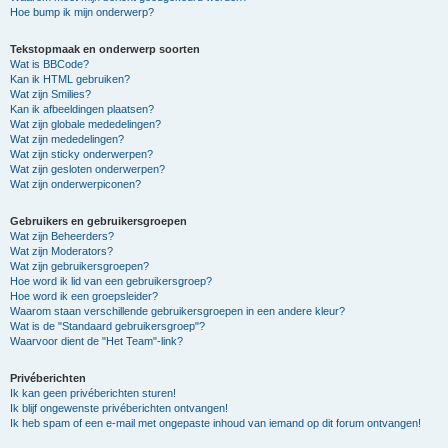
Hoe bump ik mijn onderwerp?
Tekstopmaak en onderwerp soorten
Wat is BBCode?
Kan ik HTML gebruiken?
Wat zijn Smilies?
Kan ik afbeeldingen plaatsen?
Wat zijn globale mededelingen?
Wat zijn mededelingen?
Wat zijn sticky onderwerpen?
Wat zijn gesloten onderwerpen?
Wat zijn onderwerpiconen?
Gebruikers en gebruikersgroepen
Wat zijn Beheerders?
Wat zijn Moderators?
Wat zijn gebruikersgroepen?
Hoe word ik lid van een gebruikersgroep?
Hoe word ik een groepsleider?
Waarom staan verschillende gebruikersgroepen in een andere kleur?
Wat is de "Standaard gebruikersgroep"?
Waarvoor dient de "Het Team"-link?
Privéberichten
Ik kan geen privéberichten sturen!
Ik blijf ongewenste privéberichten ontvangen!
Ik heb spam of een e-mail met ongepaste inhoud van iemand op dit forum ontvangen!