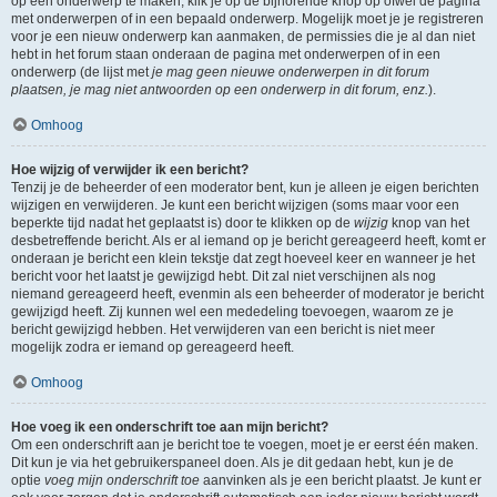
op een onderwerp te maken, klik je op de bijhorende knop op ofwel de pagina
met onderwerpen of in een bepaald onderwerp. Mogelijk moet je je registreren
voor je een nieuw onderwerp kan aanmaken, de permissies die je al dan niet
hebt in het forum staan onderaan de pagina met onderwerpen of in een
onderwerp (de lijst met
je mag geen nieuwe onderwerpen in dit forum
plaatsen, je mag niet antwoorden op een onderwerp in dit forum, enz.
).
Omhoog
Hoe wijzig of verwijder ik een bericht?
Tenzij je de beheerder of een moderator bent, kun je alleen je eigen berichten
wijzigen en verwijderen. Je kunt een bericht wijzigen (soms maar voor een
beperkte tijd nadat het geplaatst is) door te klikken op de
wijzig
knop van het
desbetreffende bericht. Als er al iemand op je bericht gereageerd heeft, komt er
onderaan je bericht een klein tekstje dat zegt hoeveel keer en wanneer je het
bericht voor het laatst je gewijzigd hebt. Dit zal niet verschijnen als nog
niemand gereageerd heeft, evenmin als een beheerder of moderator je bericht
gewijzigd heeft. Zij kunnen wel een mededeling toevoegen, waarom ze je
bericht gewijzigd hebben. Het verwijderen van een bericht is niet meer
mogelijk zodra er iemand op gereageerd heeft.
Omhoog
Hoe voeg ik een onderschrift toe aan mijn bericht?
Om een onderschrift aan je bericht toe te voegen, moet je er eerst één maken.
Dit kun je via het gebruikerspaneel doen. Als je dit gedaan hebt, kun je de
optie
voeg mijn onderschrift toe
aanvinken als je een bericht plaatst. Je kunt er