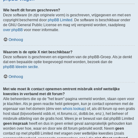
Wie heeft dit forum geschreven?
Deze software (in zijn originele vorm) is geschreven, vrijgegeven en met een
copyright beschermd door
phpBB Limited
. De software is beschikbaar onder
de GNU General Public License en mag vrij verspreid worden, raadpleeg
over phpBB
voor meer informatie.
Omhoog
Waarom is de optie X niet beschikbaar?
Deze software is geschreven en eigendom van de phpBB-Groep. Als je denkt
dat een bepaalde optie toegevoegd moet worden, bezoek dan de
phpBB Ideeën sectie
.
Omhoog
Met wie moet ik contact opnemen omtrent misbruik en/of wettelijke
kwesties in verband met dit forum?
Alle beheerders die op de "het team"-pagina vermeld worden, staan open voor
je klachten. Als je geen reactie hebt gekregen, kun je contact opnemen met de
eigenaar van het domein (dmv een
whois lookup
) of, als dit forum op een gratis
host staat (bijvoorbeeld xsbb.nl, nl.forums.cc, dotbb.be, enz.), het beheer of
misbruik-afdeling van de gratis host. Wees je er bewust van dat phpBB Limited
geen inspraak
heeft en dus in geen enkel geval aansprakelijk gehouden kan
worden over hoe, waar en door wie dit forum gebruikt wordt. Neem
geen
contact op met phpBB Limited met vragen over wettelijke kwesties (zoals