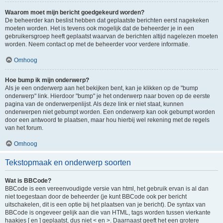
Waarom moet mijn bericht goedgekeurd worden?
De beheerder kan beslist hebben dat geplaatste berichten eerst nagekeken
moeten worden. Het is tevens ook mogelijk dat de beheerder je in een
gebruikersgroep heeft geplaatst waarvan de berichten altijd nagelezen moeten
worden. Neem contact op met de beheerder voor verdere informatie.
Omhoog
Hoe bump ik mijn onderwerp?
Als je een onderwerp aan het bekijken bent, kan je klikken op de "bump
onderwerp" link. Hierdoor "bump" je het onderwerp naar boven op de eerste
pagina van de onderwerpenlijst. Als deze link er niet staat, kunnen
onderwerpen niet gebumpt worden. Een onderwerp kan ook gebumpt worden
door een antwoord te plaatsen, maar hou hierbij wel rekening met de regels
van het forum.
Omhoog
Tekstopmaak en onderwerp soorten
Wat is BBCode?
BBCode is een vereenvoudigde versie van html, het gebruik ervan is al dan
niet toegestaan door de beheerder (je kunt BBCode ook per bericht
uitschakelen, dit is een optie bij het plaatsen van je bericht). De syntax van
BBCode is ongeveer gelijk aan die van HTML, tags worden tussen vierkante
haakjes [ en ] geplaatst, dus niet < en >. Daarnaast geeft het een grotere