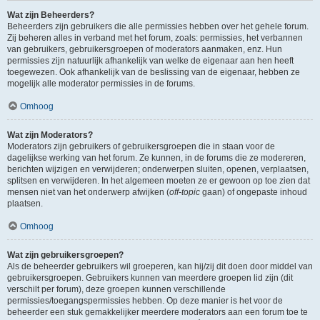
Wat zijn Beheerders?
Beheerders zijn gebruikers die alle permissies hebben over het gehele forum.
Zij beheren alles in verband met het forum, zoals: permissies, het verbannen
van gebruikers, gebruikersgroepen of moderators aanmaken, enz. Hun
permissies zijn natuurlijk afhankelijk van welke de eigenaar aan hen heeft
toegewezen. Ook afhankelijk van de beslissing van de eigenaar, hebben ze
mogelijk alle moderator permissies in de forums.
Omhoog
Wat zijn Moderators?
Moderators zijn gebruikers of gebruikersgroepen die in staan voor de
dagelijkse werking van het forum. Ze kunnen, in de forums die ze modereren,
berichten wijzigen en verwijderen; onderwerpen sluiten, openen, verplaatsen,
splitsen en verwijderen. In het algemeen moeten ze er gewoon op toe zien dat
mensen niet van het onderwerp afwijken (
off-topic
gaan) of ongepaste inhoud
plaatsen.
Omhoog
Wat zijn gebruikersgroepen?
Als de beheerder gebruikers wil groeperen, kan hij/zij dit doen door middel van
gebruikersgroepen. Gebruikers kunnen van meerdere groepen lid zijn (dit
verschilt per forum), deze groepen kunnen verschillende
permissies/toegangspermissies hebben. Op deze manier is het voor de
beheerder een stuk gemakkelijker meerdere moderators aan een forum toe te