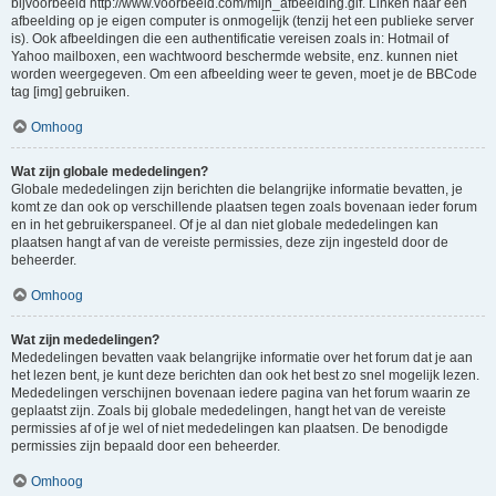
bijvoorbeeld http://www.voorbeeld.com/mijn_afbeelding.gif. Linken naar een
afbeelding op je eigen computer is onmogelijk (tenzij het een publieke server
is). Ook afbeeldingen die een authentificatie vereisen zoals in: Hotmail of
Yahoo mailboxen, een wachtwoord beschermde website, enz. kunnen niet
worden weergegeven. Om een afbeelding weer te geven, moet je de BBCode
tag [img] gebruiken.
Omhoog
Wat zijn globale mededelingen?
Globale mededelingen zijn berichten die belangrijke informatie bevatten, je
komt ze dan ook op verschillende plaatsen tegen zoals bovenaan ieder forum
en in het gebruikerspaneel. Of je al dan niet globale mededelingen kan
plaatsen hangt af van de vereiste permissies, deze zijn ingesteld door de
beheerder.
Omhoog
Wat zijn mededelingen?
Mededelingen bevatten vaak belangrijke informatie over het forum dat je aan
het lezen bent, je kunt deze berichten dan ook het best zo snel mogelijk lezen.
Mededelingen verschijnen bovenaan iedere pagina van het forum waarin ze
geplaatst zijn. Zoals bij globale mededelingen, hangt het van de vereiste
permissies af of je wel of niet mededelingen kan plaatsen. De benodigde
permissies zijn bepaald door een beheerder.
Omhoog