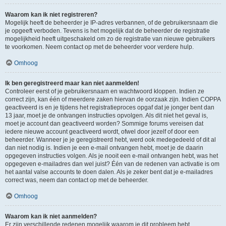
Waarom kan ik niet registreren?
Mogelijk heeft de beheerder je IP-adres verbannen, of de gebruikersnaam die
je opgeeft verboden. Tevens is het mogelijk dat de beheerder de registratie
mogelijkheid heeft uitgeschakeld om zo de registratie van nieuwe gebruikers
te voorkomen. Neem contact op met de beheerder voor verdere hulp.
Omhoog
Ik ben geregistreerd maar kan niet aanmelden!
Controleer eerst of je gebruikersnaam en wachtwoord kloppen. Indien ze
correct zijn, kan één of meerdere zaken hiervan de oorzaak zijn. Indien COPPA
geactiveerd is en je tijdens het registratieproces opgaf dat je jonger bent dan
13 jaar, moet je de ontvangen instructies opvolgen. Als dit niet het geval is,
moet je account dan geactiveerd worden? Sommige forums vereisen dat
iedere nieuwe account geactiveerd wordt, ofwel door jezelf of door een
beheerder. Wanneer je je geregistreerd hebt, werd ook medegedeeld of dit al
dan niet nodig is. Indien je een e-mail ontvangen hebt, moet je de daarin
opgegeven instructies volgen. Als je nooit een e-mail ontvangen hebt, was het
opgegeven e-mailadres dan wel juist? Één van de redenen van activatie is om
het aantal valse accounts te doen dalen. Als je zeker bent dat je e-mailadres
correct was, neem dan contact op met de beheerder.
Omhoog
Waarom kan ik niet aanmelden?
Er zijn verschillende redenen mogelijk waarom je dit probleem hebt.