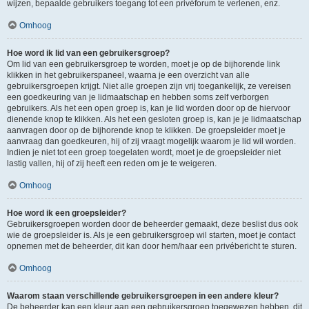
wijzen, bepaalde gebruikers toegang tot een privéforum te verlenen, enz.
Omhoog
Hoe word ik lid van een gebruikersgroep?
Om lid van een gebruikersgroep te worden, moet je op de bijhorende link
klikken in het gebruikerspaneel, waarna je een overzicht van alle
gebruikersgroepen krijgt. Niet alle groepen zijn vrij toegankelijk, ze vereisen
een goedkeuring van je lidmaatschap en hebben soms zelf verborgen
gebruikers. Als het een open groep is, kan je lid worden door op de hiervoor
dienende knop te klikken. Als het een gesloten groep is, kan je je lidmaatschap
aanvragen door op de bijhorende knop te klikken. De groepsleider moet je
aanvraag dan goedkeuren, hij of zij vraagt mogelijk waarom je lid wil worden.
Indien je niet tot een groep toegelaten wordt, moet je de groepsleider niet
lastig vallen, hij of zij heeft een reden om je te weigeren.
Omhoog
Hoe word ik een groepsleider?
Gebruikersgroepen worden door de beheerder gemaakt, deze beslist dus ook
wie de groepsleider is. Als je een gebruikersgroep wil starten, moet je contact
opnemen met de beheerder, dit kan door hem/haar een privébericht te sturen.
Omhoog
Waarom staan verschillende gebruikersgroepen in een andere kleur?
De beheerder kan een kleur aan een gebruikersgroep toegewezen hebben, dit