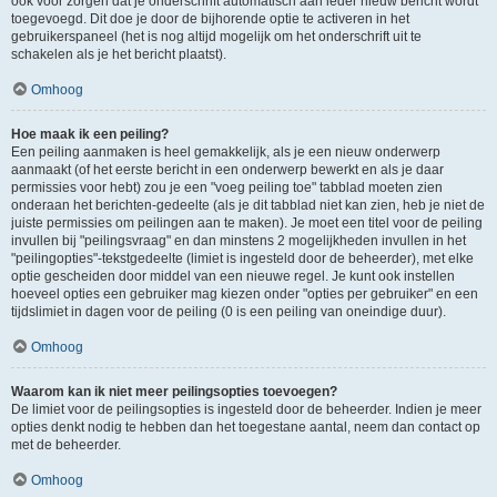
ook voor zorgen dat je onderschrift automatisch aan ieder nieuw bericht wordt
toegevoegd. Dit doe je door de bijhorende optie te activeren in het
gebruikerspaneel (het is nog altijd mogelijk om het onderschrift uit te
schakelen als je het bericht plaatst).
Omhoog
Hoe maak ik een peiling?
Een peiling aanmaken is heel gemakkelijk, als je een nieuw onderwerp
aanmaakt (of het eerste bericht in een onderwerp bewerkt en als je daar
permissies voor hebt) zou je een "voeg peiling toe" tabblad moeten zien
onderaan het berichten-gedeelte (als je dit tabblad niet kan zien, heb je niet de
juiste permissies om peilingen aan te maken). Je moet een titel voor de peiling
invullen bij "peilingsvraag" en dan minstens 2 mogelijkheden invullen in het
"peilingopties"-tekstgedeelte (limiet is ingesteld door de beheerder), met elke
optie gescheiden door middel van een nieuwe regel. Je kunt ook instellen
hoeveel opties een gebruiker mag kiezen onder "opties per gebruiker" en een
tijdslimiet in dagen voor de peiling (0 is een peiling van oneindige duur).
Omhoog
Waarom kan ik niet meer peilingsopties toevoegen?
De limiet voor de peilingsopties is ingesteld door de beheerder. Indien je meer
opties denkt nodig te hebben dan het toegestane aantal, neem dan contact op
met de beheerder.
Omhoog