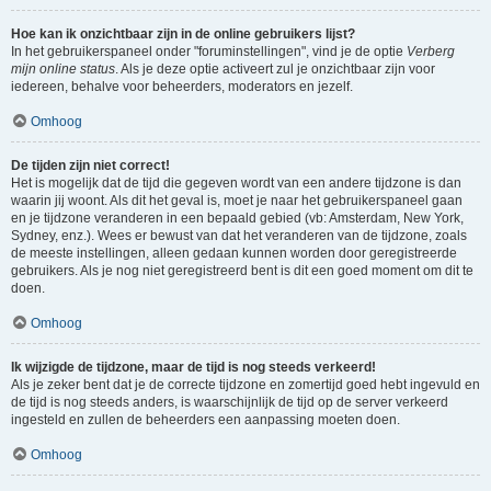
Hoe kan ik onzichtbaar zijn in de online gebruikers lijst?
In het gebruikerspaneel onder "foruminstellingen", vind je de optie
Verberg
mijn online status
. Als je deze optie activeert zul je onzichtbaar zijn voor
iedereen, behalve voor beheerders, moderators en jezelf.
Omhoog
De tijden zijn niet correct!
Het is mogelijk dat de tijd die gegeven wordt van een andere tijdzone is dan
waarin jij woont. Als dit het geval is, moet je naar het gebruikerspaneel gaan
en je tijdzone veranderen in een bepaald gebied (vb: Amsterdam, New York,
Sydney, enz.). Wees er bewust van dat het veranderen van de tijdzone, zoals
de meeste instellingen, alleen gedaan kunnen worden door geregistreerde
gebruikers. Als je nog niet geregistreerd bent is dit een goed moment om dit te
doen.
Omhoog
Ik wijzigde de tijdzone, maar de tijd is nog steeds verkeerd!
Als je zeker bent dat je de correcte tijdzone en zomertijd goed hebt ingevuld en
de tijd is nog steeds anders, is waarschijnlijk de tijd op de server verkeerd
ingesteld en zullen de beheerders een aanpassing moeten doen.
Omhoog