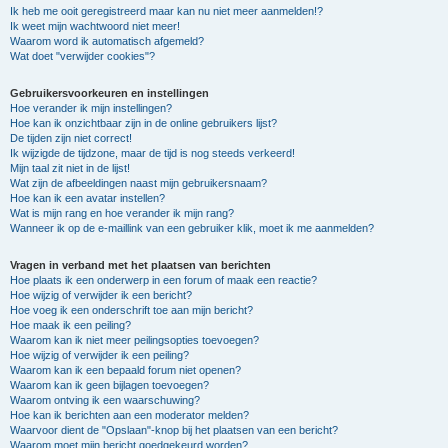
Ik heb me ooit geregistreerd maar kan nu niet meer aanmelden!?
Ik weet mijn wachtwoord niet meer!
Waarom word ik automatisch afgemeld?
Wat doet "verwijder cookies"?
Gebruikersvoorkeuren en instellingen
Hoe verander ik mijn instellingen?
Hoe kan ik onzichtbaar zijn in de online gebruikers lijst?
De tijden zijn niet correct!
Ik wijzigde de tijdzone, maar de tijd is nog steeds verkeerd!
Mijn taal zit niet in de lijst!
Wat zijn de afbeeldingen naast mijn gebruikersnaam?
Hoe kan ik een avatar instellen?
Wat is mijn rang en hoe verander ik mijn rang?
Wanneer ik op de e-maillink van een gebruiker klik, moet ik me aanmelden?
Vragen in verband met het plaatsen van berichten
Hoe plaats ik een onderwerp in een forum of maak een reactie?
Hoe wijzig of verwijder ik een bericht?
Hoe voeg ik een onderschrift toe aan mijn bericht?
Hoe maak ik een peiling?
Waarom kan ik niet meer peilingsopties toevoegen?
Hoe wijzig of verwijder ik een peiling?
Waarom kan ik een bepaald forum niet openen?
Waarom kan ik geen bijlagen toevoegen?
Waarom ontving ik een waarschuwing?
Hoe kan ik berichten aan een moderator melden?
Waarvoor dient de "Opslaan"-knop bij het plaatsen van een bericht?
Waarom moet mijn bericht goedgekeurd worden?