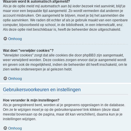
Waarom word ik automatisch afgemeld?
Als je de optie
meld mij automatisch aan bij ieder bezoek
niet aanvinkt, blijf je
maar voor een bepaalde tijd aangemeld. Zo wordt vermeden dat anderen je
account misbruiken. Om aangemeld te blijven, moet je bij het aanmelden die
optie aanvinken. We raden dit echter af als je gebruik maakt van een openbare
computer, bijvoorbeeld op school, in de bibliotheek, in een internetcafé, enz.
Als deze optie niet beschikbaar is, heeft de beheerder deze uitgeschakeld.
Omhoog
Wat doet "verwijder cookies"?
"Verwijder cookies" zorgt dat alle cookies die door phpBB3 zijn aangemaakt,
weer verwijderd worden. Deze cookies zorgen ervoor dat je aangemeld wordt
en geven ook de mogelijkheid, indien de beheerder dit heeft inschakeld, om te
zien welke onderwerpen je al gelezen hebt.
Omhoog
Gebruikersvoorkeuren en instellingen
Hoe verander ik mijn instellingen?
Als je geregistreerd bent, worden al je gegevens opgeslagen in de database.
Om ze te wijzigen moet je op de
gebruikerspaneel
link klikken (deze staat
meestal bovenaan op de pagina, maar dit kan verschillen), daarna kun je je
instellingen wijzigen.
Omhoog