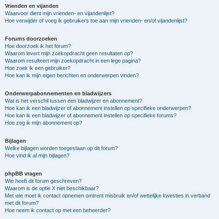
Vrienden en vijanden
Waarvoor dient mijn vrienden- en vijandenlijst?
Hoe verwijder of voeg ik gebruikers toe aan mijn vrienden- en/of vijandenlijst?
Forums doorzoeken
Hoe doorzoek ik het forum?
Waarom levert mijn zoekopdracht geen resultaten op?
Waarom resulteert mijn zoekopdracht in een lege pagina?
Hoe zoek ik een gebruiker?
Hoe kan ik mijn eigen berichten en onderwerpen vinden?
Onderwerpabonnementen en bladwijzers
Wat is het verschil tussen een bladwijzer en abonnement?
Hoe kan ik een bladwijzer of abonnement instellen op specifieke onderwerpen?
Hoe kan ik een bladwijzer of abonnement instellen op specifieke forums?
Hoe zeg ik mijn abonnement op?
Bijlagen
Welke bijlagen worden toegestaan op dit forum?
Hoe vind ik al mijn bijlagen?
phpBB vragen
Wie heeft dit forum geschreven?
Waarom is de optie X niet beschikbaar?
Met wie moet ik contact opnemen omtrent misbruik en/of wettelijke kwesties in verband
met dit forum?
Hoe neem ik contact op met een beheerder?