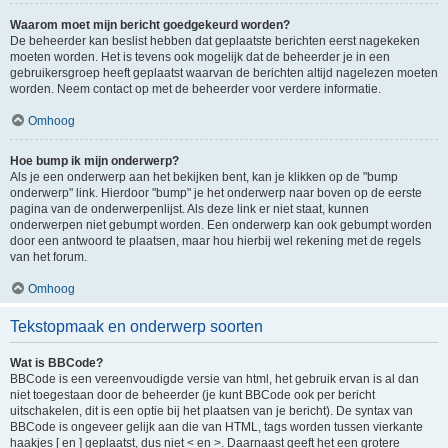
Waarom moet mijn bericht goedgekeurd worden?
De beheerder kan beslist hebben dat geplaatste berichten eerst nagekeken
moeten worden. Het is tevens ook mogelijk dat de beheerder je in een
gebruikersgroep heeft geplaatst waarvan de berichten altijd nagelezen moeten
worden. Neem contact op met de beheerder voor verdere informatie.
Omhoog
Hoe bump ik mijn onderwerp?
Als je een onderwerp aan het bekijken bent, kan je klikken op de "bump
onderwerp" link. Hierdoor "bump" je het onderwerp naar boven op de eerste
pagina van de onderwerpenlijst. Als deze link er niet staat, kunnen
onderwerpen niet gebumpt worden. Een onderwerp kan ook gebumpt worden
door een antwoord te plaatsen, maar hou hierbij wel rekening met de regels
van het forum.
Omhoog
Tekstopmaak en onderwerp soorten
Wat is BBCode?
BBCode is een vereenvoudigde versie van html, het gebruik ervan is al dan
niet toegestaan door de beheerder (je kunt BBCode ook per bericht
uitschakelen, dit is een optie bij het plaatsen van je bericht). De syntax van
BBCode is ongeveer gelijk aan die van HTML, tags worden tussen vierkante
haakjes [ en ] geplaatst, dus niet < en >. Daarnaast geeft het een grotere