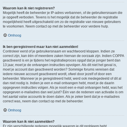
Waarom kan ik niet registreren?
Mogelijk heeft de beheerder je IP-adres verbannen, of de gebruikersnaam die
je opgeeft verboden. Tevens is het mogelijk dat de beheerder de registratie
mogelijkheid heeft uitgeschakeld om zo de registratie van nieuwe gebruikers
te voorkomen. Neem contact op met de beheerder voor verdere hulp.
Omhoog
Ik ben geregistreerd maar kan niet aanmelden!
Controleer eerst of je gebruikersnaam en wachtwoord kloppen. Indien ze
correct zijn, kan één of meerdere zaken hiervan de oorzaak zijn. Indien COPPA
geactiveerd is en je tijdens het registratieproces opgaf dat je jonger bent dan
13 jaar, moet je de ontvangen instructies opvolgen. Als dit niet het geval is,
moet je account dan geactiveerd worden? Sommige forums vereisen dat
iedere nieuwe account geactiveerd wordt, ofwel door jezelf of door een
beheerder. Wanneer je je geregistreerd hebt, werd ook medegedeeld of dit al
dan niet nodig is. Indien je een e-mail ontvangen hebt, moet je de daarin
opgegeven instructies volgen. Als je nooit een e-mail ontvangen hebt, was het
opgegeven e-mailadres dan wel juist? Één van de redenen van activatie is om
het aantal valse accounts te doen dalen. Als je zeker bent dat je e-mailadres
correct was, neem dan contact op met de beheerder.
Omhoog
Waarom kan ik niet aanmelden?
Er zijn verschillende redenen mogelijk waarom je dit probleem hebt.