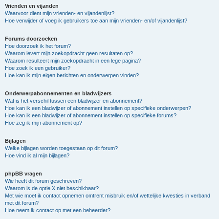
Vrienden en vijanden
Waarvoor dient mijn vrienden- en vijandenlijst?
Hoe verwijder of voeg ik gebruikers toe aan mijn vrienden- en/of vijandenlijst?
Forums doorzoeken
Hoe doorzoek ik het forum?
Waarom levert mijn zoekopdracht geen resultaten op?
Waarom resulteert mijn zoekopdracht in een lege pagina?
Hoe zoek ik een gebruiker?
Hoe kan ik mijn eigen berichten en onderwerpen vinden?
Onderwerpabonnementen en bladwijzers
Wat is het verschil tussen een bladwijzer en abonnement?
Hoe kan ik een bladwijzer of abonnement instellen op specifieke onderwerpen?
Hoe kan ik een bladwijzer of abonnement instellen op specifieke forums?
Hoe zeg ik mijn abonnement op?
Bijlagen
Welke bijlagen worden toegestaan op dit forum?
Hoe vind ik al mijn bijlagen?
phpBB vragen
Wie heeft dit forum geschreven?
Waarom is de optie X niet beschikbaar?
Met wie moet ik contact opnemen omtrent misbruik en/of wettelijke kwesties in verband
met dit forum?
Hoe neem ik contact op met een beheerder?