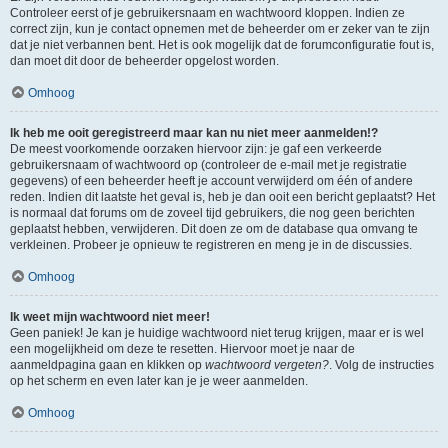
Controleer eerst of je gebruikersnaam en wachtwoord kloppen. Indien ze
correct zijn, kun je contact opnemen met de beheerder om er zeker van te zijn
dat je niet verbannen bent. Het is ook mogelijk dat de forumconfiguratie fout is,
dan moet dit door de beheerder opgelost worden.
Omhoog
Ik heb me ooit geregistreerd maar kan nu niet meer aanmelden!?
De meest voorkomende oorzaken hiervoor zijn: je gaf een verkeerde
gebruikersnaam of wachtwoord op (controleer de e-mail met je registratie
gegevens) of een beheerder heeft je account verwijderd om één of andere
reden. Indien dit laatste het geval is, heb je dan ooit een bericht geplaatst? Het
is normaal dat forums om de zoveel tijd gebruikers, die nog geen berichten
geplaatst hebben, verwijderen. Dit doen ze om de database qua omvang te
verkleinen. Probeer je opnieuw te registreren en meng je in de discussies.
Omhoog
Ik weet mijn wachtwoord niet meer!
Geen paniek! Je kan je huidige wachtwoord niet terug krijgen, maar er is wel
een mogelijkheid om deze te resetten. Hiervoor moet je naar de
aanmeldpagina gaan en klikken op
wachtwoord vergeten?
. Volg de instructies
op het scherm en even later kan je je weer aanmelden.
Omhoog