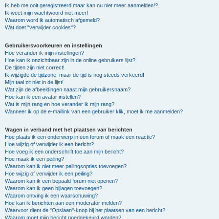
Ik heb me ooit geregistreerd maar kan nu niet meer aanmelden!?
Ik weet mijn wachtwoord niet meer!
Waarom word ik automatisch afgemeld?
Wat doet "verwijder cookies"?
Gebruikersvoorkeuren en instellingen
Hoe verander ik mijn instellingen?
Hoe kan ik onzichtbaar zijn in de online gebruikers lijst?
De tijden zijn niet correct!
Ik wijzigde de tijdzone, maar de tijd is nog steeds verkeerd!
Mijn taal zit niet in de lijst!
Wat zijn de afbeeldingen naast mijn gebruikersnaam?
Hoe kan ik een avatar instellen?
Wat is mijn rang en hoe verander ik mijn rang?
Wanneer ik op de e-maillink van een gebruiker klik, moet ik me aanmelden?
Vragen in verband met het plaatsen van berichten
Hoe plaats ik een onderwerp in een forum of maak een reactie?
Hoe wijzig of verwijder ik een bericht?
Hoe voeg ik een onderschrift toe aan mijn bericht?
Hoe maak ik een peiling?
Waarom kan ik niet meer peilingsopties toevoegen?
Hoe wijzig of verwijder ik een peiling?
Waarom kan ik een bepaald forum niet openen?
Waarom kan ik geen bijlagen toevoegen?
Waarom ontving ik een waarschuwing?
Hoe kan ik berichten aan een moderator melden?
Waarvoor dient de "Opslaan"-knop bij het plaatsen van een bericht?
Waarom moet mijn bericht goedgekeurd worden?