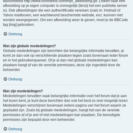
bijvoorbeeld http://www.voorbeeld.com/mijn_afbeelding.gif. Linken naar een
afbeelding op je eigen computer is onmogelijk (tenzij het een publieke server
is). Ook afbeeldingen die een authentificatie vereisen zoals in: Hotmail of
Yahoo mailboxen, een wachtwoord beschermde website, enz. kunnen niet
worden weergegeven. Om een afbeelding weer te geven, moet je de BBCode
tag [img] gebruiken.
Omhoog
Wat zijn globale mededelingen?
Globale mededelingen zijn berichten die belangrijke informatie bevatten, je
komt ze dan ook op verschillende plaatsen tegen zoals bovenaan ieder forum
en in het gebruikerspaneel. Of je al dan niet globale mededelingen kan
plaatsen hangt af van de vereiste permissies, deze zijn ingesteld door de
beheerder.
Omhoog
Wat zijn mededelingen?
Mededelingen bevatten vaak belangrijke informatie over het forum dat je aan
het lezen bent, je kunt deze berichten dan ook het best zo snel mogelijk lezen.
Mededelingen verschijnen bovenaan iedere pagina van het forum waarin ze
geplaatst zijn. Zoals bij globale mededelingen, hangt het van de vereiste
permissies af of je wel of niet mededelingen kan plaatsen. De benodigde
permissies zijn bepaald door een beheerder.
Omhoog