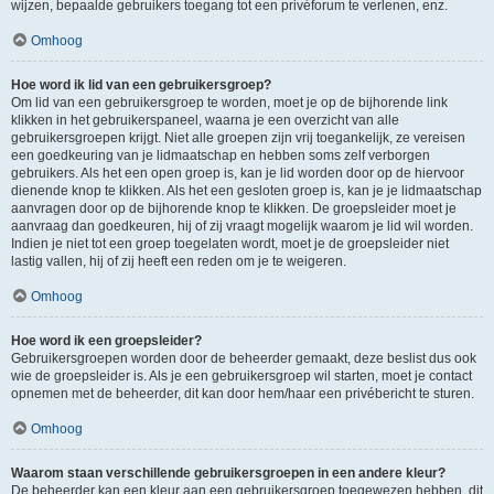
wijzen, bepaalde gebruikers toegang tot een privéforum te verlenen, enz.
Omhoog
Hoe word ik lid van een gebruikersgroep?
Om lid van een gebruikersgroep te worden, moet je op de bijhorende link
klikken in het gebruikerspaneel, waarna je een overzicht van alle
gebruikersgroepen krijgt. Niet alle groepen zijn vrij toegankelijk, ze vereisen
een goedkeuring van je lidmaatschap en hebben soms zelf verborgen
gebruikers. Als het een open groep is, kan je lid worden door op de hiervoor
dienende knop te klikken. Als het een gesloten groep is, kan je je lidmaatschap
aanvragen door op de bijhorende knop te klikken. De groepsleider moet je
aanvraag dan goedkeuren, hij of zij vraagt mogelijk waarom je lid wil worden.
Indien je niet tot een groep toegelaten wordt, moet je de groepsleider niet
lastig vallen, hij of zij heeft een reden om je te weigeren.
Omhoog
Hoe word ik een groepsleider?
Gebruikersgroepen worden door de beheerder gemaakt, deze beslist dus ook
wie de groepsleider is. Als je een gebruikersgroep wil starten, moet je contact
opnemen met de beheerder, dit kan door hem/haar een privébericht te sturen.
Omhoog
Waarom staan verschillende gebruikersgroepen in een andere kleur?
De beheerder kan een kleur aan een gebruikersgroep toegewezen hebben, dit