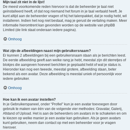
Mijn taal zit niet in de lijst!
De meest voorkomende reden hiervoor is dat de beheerder je taal niet
geïnstalleerd heeft, of dat nog niemand het forum in je taal vertaald heeft. Je
kunt altijd aan de beheerder vragen of hij het talenpakket, dat je nodig hebt, wil
installeren. Indien het nog niet bestaat, mag je gerust de vertaling maken. Meer
informatie hieromtrent kan gevonden worden op de website van phpBB
Limited (de link staat onderaan iedere pagina).
Omhoog
Wat zijn de afbeeldingen naast mijn gebruikersnaam?
Er kunnen 2 afbeeldingen bij een gebruikersnaam staan als je berichten leest.
De eerste afbeelding geeft aan welke rang je hebt, meestal zijn dit sterretjes of
blokjes die aangeven hoeveel berichten je geplaatst hebt of wat je status is.
Hieronder kan nog een tweede, meestal grotere, afbeelding staan, beter
bekend als een avatar. Deze afbeelding is meestal uniek of persoonlijk voor
iedere gebruiker.
Omhoog
Hoe kan ik een avatar instellen?
In je Gebruikerspaneel, onder “Profiel” kun je een avatar toevoegen door
gebruik te maken van één van de volgende vier methodes: Gravatar, Galerij,
Afstand of Upload. Het is aan de beheerders om avatars in te schakelen en om
te kiezen op welke manier je een avatar kan gebruiken. Als je geen avatars
kunt gebruiken, neem dan contact op met een beheerder voor je vragen
hierover.