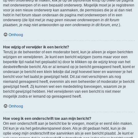
op een onderwerp te maken, klik je op de bijhorende knop op ofwel de pagina
met onderwerpen of in een bepaald onderwerp. Mogelijk moet je je registreren
voor je een nieuw onderwerp kan aanmaken, de permissies die je al dan niet
hebt in het forum staan onderaan de pagina met onderwerpen of in een
onderwerp (de lijst met
je mag geen nieuwe onderwerpen in dit forum
plaatsen, je mag niet antwoorden op een onderwerp in dit forum, enz.
).
Omhoog
Hoe wijzig of verwijder ik een bericht?
Tenzij je de beheerder of een moderator bent, kun je alleen je eigen berichten
wijzigen en verwijderen. Je kunt een bericht wijzigen (soms maar voor een
beperkte tijd nadat het geplaatst is) door te klikken op de
wijzig
knop van het
desbetreffende bericht. Als er al iemand op je bericht gereageerd heeft, komt er
onderaan je bericht een klein tekstje dat zegt hoeveel keer en wanneer je het
bericht voor het laatst je gewijzigd hebt. Dit zal niet verschijnen als nog
niemand gereageerd heeft, evenmin als een beheerder of moderator je bericht
gewijzigd heeft. Zij kunnen wel een mededeling toevoegen, waarom ze je
bericht gewijzigd hebben. Het verwijderen van een bericht is niet meer
mogelijk zodra er iemand op gereageerd heeft.
Omhoog
Hoe voeg ik een onderschrift toe aan mijn bericht?
Om een onderschrift aan je bericht toe te voegen, moet je er eerst één maken.
Dit kun je via het gebruikerspaneel doen. Als je dit gedaan hebt, kun je de
optie
voeg mijn onderschrift toe
aanvinken als je een bericht plaatst. Je kunt er