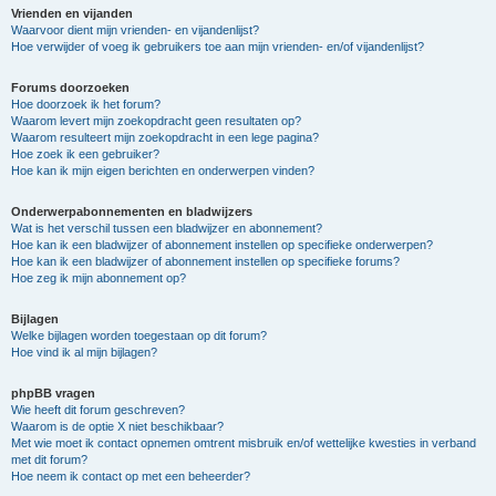
Vrienden en vijanden
Waarvoor dient mijn vrienden- en vijandenlijst?
Hoe verwijder of voeg ik gebruikers toe aan mijn vrienden- en/of vijandenlijst?
Forums doorzoeken
Hoe doorzoek ik het forum?
Waarom levert mijn zoekopdracht geen resultaten op?
Waarom resulteert mijn zoekopdracht in een lege pagina?
Hoe zoek ik een gebruiker?
Hoe kan ik mijn eigen berichten en onderwerpen vinden?
Onderwerpabonnementen en bladwijzers
Wat is het verschil tussen een bladwijzer en abonnement?
Hoe kan ik een bladwijzer of abonnement instellen op specifieke onderwerpen?
Hoe kan ik een bladwijzer of abonnement instellen op specifieke forums?
Hoe zeg ik mijn abonnement op?
Bijlagen
Welke bijlagen worden toegestaan op dit forum?
Hoe vind ik al mijn bijlagen?
phpBB vragen
Wie heeft dit forum geschreven?
Waarom is de optie X niet beschikbaar?
Met wie moet ik contact opnemen omtrent misbruik en/of wettelijke kwesties in verband
met dit forum?
Hoe neem ik contact op met een beheerder?