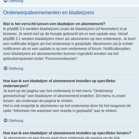
Omhoog
Onderwerpabonnementen en bladwijzers
Wat is het verschil tussen een bladwijzer en abonnement?
In phpBB 3.0 werkten bladwijzers zoals de bladwijzers (of favorieten) in je
browser. Je werd niet op de hoogte gebracht als er een update was. Vanaf
phpBB 3.1 werken bladwijzers meer als abonneren op een onderwerp. Je kunt
een notificatie krijgen als het onderwerp is geüpdate. Abonneren zal je echter
notificeren als er een update is op een onderwerp of forum. Notificatieopties
voor bladwijzers en abonnementen kunnen ingesteld worden via het
gebruikerspaneel onder “Forumvoorkeuren”.
Omhoog
Hoe kan ik een bladwijzer of abonnement instellen op specifieke
onderwerpen?
Je kunt op de pagina van het onderwerp in het menu “Onderwerp
gereedschap” een bladwijzer of abonnement instellen. Dit menu is zowel
boven- als onderaan de pagina te vinden.
Het is ook mogelijk te abonneren op het onderwerp door bij het reageren de
optie “Informeer me wanneer een reactie is geplaatst” aan te vinken.
Omhoog
Hoe kan ik een bladwijzer of abonnement instellen op specifieke forums?
Je abonneren op een forum gaat door onderaan de pagina op de link