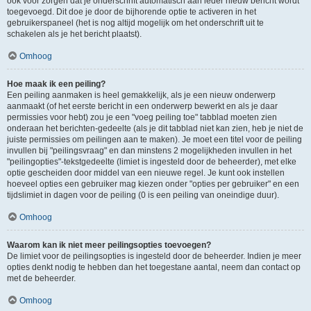
ook voor zorgen dat je onderschrift automatisch aan ieder nieuw bericht wordt
toegevoegd. Dit doe je door de bijhorende optie te activeren in het
gebruikerspaneel (het is nog altijd mogelijk om het onderschrift uit te
schakelen als je het bericht plaatst).
Omhoog
Hoe maak ik een peiling?
Een peiling aanmaken is heel gemakkelijk, als je een nieuw onderwerp
aanmaakt (of het eerste bericht in een onderwerp bewerkt en als je daar
permissies voor hebt) zou je een "voeg peiling toe" tabblad moeten zien
onderaan het berichten-gedeelte (als je dit tabblad niet kan zien, heb je niet de
juiste permissies om peilingen aan te maken). Je moet een titel voor de peiling
invullen bij "peilingsvraag" en dan minstens 2 mogelijkheden invullen in het
"peilingopties"-tekstgedeelte (limiet is ingesteld door de beheerder), met elke
optie gescheiden door middel van een nieuwe regel. Je kunt ook instellen
hoeveel opties een gebruiker mag kiezen onder "opties per gebruiker" en een
tijdslimiet in dagen voor de peiling (0 is een peiling van oneindige duur).
Omhoog
Waarom kan ik niet meer peilingsopties toevoegen?
De limiet voor de peilingsopties is ingesteld door de beheerder. Indien je meer
opties denkt nodig te hebben dan het toegestane aantal, neem dan contact op
met de beheerder.
Omhoog