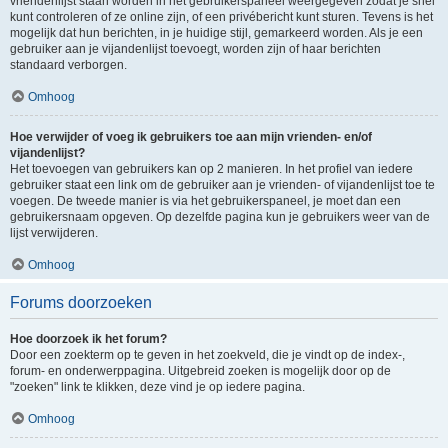
vriendenlijst staan worden in het gebruikerspaneel weergegeven zodat je snel
kunt controleren of ze online zijn, of een privébericht kunt sturen. Tevens is het
mogelijk dat hun berichten, in je huidige stijl, gemarkeerd worden. Als je een
gebruiker aan je vijandenlijst toevoegt, worden zijn of haar berichten
standaard verborgen.
Omhoog
Hoe verwijder of voeg ik gebruikers toe aan mijn vrienden- en/of
vijandenlijst?
Het toevoegen van gebruikers kan op 2 manieren. In het profiel van iedere
gebruiker staat een link om de gebruiker aan je vrienden- of vijandenlijst toe te
voegen. De tweede manier is via het gebruikerspaneel, je moet dan een
gebruikersnaam opgeven. Op dezelfde pagina kun je gebruikers weer van de
lijst verwijderen.
Omhoog
Forums doorzoeken
Hoe doorzoek ik het forum?
Door een zoekterm op te geven in het zoekveld, die je vindt op de index-,
forum- en onderwerppagina. Uitgebreid zoeken is mogelijk door op de
"zoeken" link te klikken, deze vind je op iedere pagina.
Omhoog