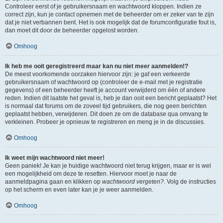
Controleer eerst of je gebruikersnaam en wachtwoord kloppen. Indien ze
correct zijn, kun je contact opnemen met de beheerder om er zeker van te zijn
dat je niet verbannen bent. Het is ook mogelijk dat de forumconfiguratie fout is,
dan moet dit door de beheerder opgelost worden.
Omhoog
Ik heb me ooit geregistreerd maar kan nu niet meer aanmelden!?
De meest voorkomende oorzaken hiervoor zijn: je gaf een verkeerde
gebruikersnaam of wachtwoord op (controleer de e-mail met je registratie
gegevens) of een beheerder heeft je account verwijderd om één of andere
reden. Indien dit laatste het geval is, heb je dan ooit een bericht geplaatst? Het
is normaal dat forums om de zoveel tijd gebruikers, die nog geen berichten
geplaatst hebben, verwijderen. Dit doen ze om de database qua omvang te
verkleinen. Probeer je opnieuw te registreren en meng je in de discussies.
Omhoog
Ik weet mijn wachtwoord niet meer!
Geen paniek! Je kan je huidige wachtwoord niet terug krijgen, maar er is wel
een mogelijkheid om deze te resetten. Hiervoor moet je naar de
aanmeldpagina gaan en klikken op
wachtwoord vergeten?
. Volg de instructies
op het scherm en even later kan je je weer aanmelden.
Omhoog