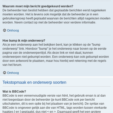
Waarom moet mijn bericht goedgekeurd worden?
De beheerder kan beslist hebben dat geplaatste berichten eerst nagekeken
moeten worden. Het is tevens ook mogelijk dat de beheerder je in een
gebruikersgroep heeft geplaatst waarvan de berichten altijd nagelezen moeten
worden. Neem contact op met de beheerder voor verdere informatie.
Omhoog
Hoe bump ik mijn onderwerp?
Als je een onderwerp aan het bekijken bent, kan je klikken op de "bump
onderwerp" link. Hierdoor "bump" je het onderwerp naar boven op de eerste
pagina van de onderwerpenlijst. Als deze link er niet staat, kunnen
onderwerpen niet gebumpt worden. Een onderwerp kan ook gebumpt worden
door een antwoord te plaatsen, maar hou hierbij wel rekening met de regels
van het forum.
Omhoog
Tekstopmaak en onderwerp soorten
Wat is BBCode?
BBCode is een vereenvoudigde versie van html, het gebruik ervan is al dan
niet toegestaan door de beheerder (je kunt BBCode ook per bericht
uitschakelen, dit is een optie bij het plaatsen van je bericht). De syntax van
BBCode is ongeveer gelijk aan die van HTML, tags worden tussen vierkante
haakjes [ en ] geplaatst, dus niet < en >. Daarnaast geeft het een grotere