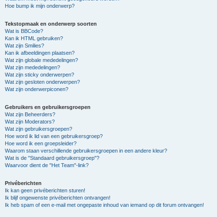
Hoe bump ik mijn onderwerp?
Tekstopmaak en onderwerp soorten
Wat is BBCode?
Kan ik HTML gebruiken?
Wat zijn Smilies?
Kan ik afbeeldingen plaatsen?
Wat zijn globale mededelingen?
Wat zijn mededelingen?
Wat zijn sticky onderwerpen?
Wat zijn gesloten onderwerpen?
Wat zijn onderwerpiconen?
Gebruikers en gebruikersgroepen
Wat zijn Beheerders?
Wat zijn Moderators?
Wat zijn gebruikersgroepen?
Hoe word ik lid van een gebruikersgroep?
Hoe word ik een groepsleider?
Waarom staan verschillende gebruikersgroepen in een andere kleur?
Wat is de "Standaard gebruikersgroep"?
Waarvoor dient de "Het Team"-link?
Privéberichten
Ik kan geen privéberichten sturen!
Ik blijf ongewenste privéberichten ontvangen!
Ik heb spam of een e-mail met ongepaste inhoud van iemand op dit forum ontvangen!