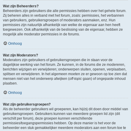
Wat zijn Beheerders?
Beheerders zijn gebruikers die alle permissies hebben over het gehele forum.
Zij beheren alles in verband met het forum, zoals: permissies, het verbannen
van gebruikers, gebruikersgroepen of moderators aanmaken, enz. Hun
permissies zijn natuurlijk afhankelijk van welke de eigenaar aan hen heeft
toegewezen. Ook afhankelijk van de beslissing van de eigenaar, hebben ze
mogelijk alle moderator permissies in de forums.
Omhoog
Wat zijn Moderators?
Moderators zijn gebruikers of gebruikersgroepen die in staan voor de
dagelijkse werking van het forum. Ze kunnen, in de forums die ze modereren,
berichten wijzigen en verwijderen; onderwerpen sluiten, openen, verplaatsen,
splitsen en verwijderen. In het algemeen moeten ze er gewoon op toe zien dat
mensen niet van het onderwerp afwijken (
off-topic
gaan) of ongepaste inhoud
plaatsen.
Omhoog
Wat zijn gebruikersgroepen?
Als de beheerder gebruikers wil groeperen, kan hij/zij dit doen door middel van
gebruikersgroepen. Gebruikers kunnen van meerdere groepen lid zijn (dit
verschilt per forum), deze groepen kunnen verschillende
permissies/toegangspermissies hebben. Op deze manier is het voor de
beheerder een stuk gemakkelijker meerdere moderators aan een forum toe te