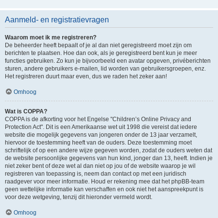
Aanmeld- en registratievragen
Waarom moet ik me registreren?
De beheerder heeft bepaalt of je al dan niet geregistreerd moet zijn om
berichten te plaatsen. Hoe dan ook, als je geregistreerd bent kun je meer
functies gebruiken. Zo kun je bijvoorbeeld een avatar opgeven, privéberichten
sturen, andere gebruikers e-mailen, lid worden van gebruikersgroepen, enz.
Het registreren duurt maar even, dus we raden het zeker aan!
Omhoog
Wat is COPPA?
COPPA is de afkorting voor het Engelse "Children’s Online Privacy and
Protection Act". Dit is een Amerikaanse wet uit 1998 die vereist dat iedere
website die mogelijk gegevens van jongeren onder de 13 jaar verzamelt,
hiervoor de toestemming heeft van de ouders. Deze toestemming moet
schriftelijk of op een andere wijze gegeven worden, zodat de ouders weten dat
de website persoonlijke gegevens van hun kind, jonger dan 13, heeft. Indien je
niet zeker bent of deze wet al dan niet op jou of de website waarop je wil
registreren van toepassing is, neem dan contact op met een juridisch
raadgever voor meer informatie. Houd er rekening mee dat het phpBB-team
geen wettelijke informatie kan verschaffen en ook niet het aanspreekpunt is
voor deze wetgeving, tenzij dit hieronder vermeld wordt.
Omhoog