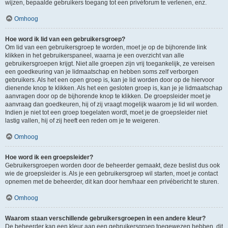
wijzen, bepaalde gebruikers toegang tot een privéforum te verlenen, enz.
Omhoog
Hoe word ik lid van een gebruikersgroep?
Om lid van een gebruikersgroep te worden, moet je op de bijhorende link
klikken in het gebruikerspaneel, waarna je een overzicht van alle
gebruikersgroepen krijgt. Niet alle groepen zijn vrij toegankelijk, ze vereisen
een goedkeuring van je lidmaatschap en hebben soms zelf verborgen
gebruikers. Als het een open groep is, kan je lid worden door op de hiervoor
dienende knop te klikken. Als het een gesloten groep is, kan je je lidmaatschap
aanvragen door op de bijhorende knop te klikken. De groepsleider moet je
aanvraag dan goedkeuren, hij of zij vraagt mogelijk waarom je lid wil worden.
Indien je niet tot een groep toegelaten wordt, moet je de groepsleider niet
lastig vallen, hij of zij heeft een reden om je te weigeren.
Omhoog
Hoe word ik een groepsleider?
Gebruikersgroepen worden door de beheerder gemaakt, deze beslist dus ook
wie de groepsleider is. Als je een gebruikersgroep wil starten, moet je contact
opnemen met de beheerder, dit kan door hem/haar een privébericht te sturen.
Omhoog
Waarom staan verschillende gebruikersgroepen in een andere kleur?
De beheerder kan een kleur aan een gebruikersgroep toegewezen hebben, dit