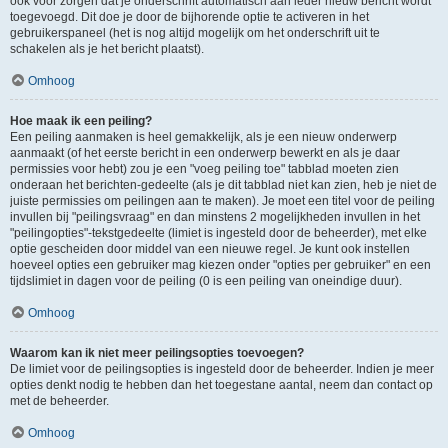
ook voor zorgen dat je onderschrift automatisch aan ieder nieuw bericht wordt
toegevoegd. Dit doe je door de bijhorende optie te activeren in het
gebruikerspaneel (het is nog altijd mogelijk om het onderschrift uit te
schakelen als je het bericht plaatst).
Omhoog
Hoe maak ik een peiling?
Een peiling aanmaken is heel gemakkelijk, als je een nieuw onderwerp
aanmaakt (of het eerste bericht in een onderwerp bewerkt en als je daar
permissies voor hebt) zou je een "voeg peiling toe" tabblad moeten zien
onderaan het berichten-gedeelte (als je dit tabblad niet kan zien, heb je niet de
juiste permissies om peilingen aan te maken). Je moet een titel voor de peiling
invullen bij "peilingsvraag" en dan minstens 2 mogelijkheden invullen in het
"peilingopties"-tekstgedeelte (limiet is ingesteld door de beheerder), met elke
optie gescheiden door middel van een nieuwe regel. Je kunt ook instellen
hoeveel opties een gebruiker mag kiezen onder "opties per gebruiker" en een
tijdslimiet in dagen voor de peiling (0 is een peiling van oneindige duur).
Omhoog
Waarom kan ik niet meer peilingsopties toevoegen?
De limiet voor de peilingsopties is ingesteld door de beheerder. Indien je meer
opties denkt nodig te hebben dan het toegestane aantal, neem dan contact op
met de beheerder.
Omhoog