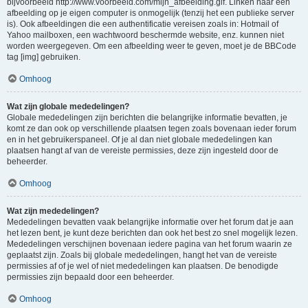
bijvoorbeeld http://www.voorbeeld.com/mijn_afbeelding.gif. Linken naar een
afbeelding op je eigen computer is onmogelijk (tenzij het een publieke server
is). Ook afbeeldingen die een authentificatie vereisen zoals in: Hotmail of
Yahoo mailboxen, een wachtwoord beschermde website, enz. kunnen niet
worden weergegeven. Om een afbeelding weer te geven, moet je de BBCode
tag [img] gebruiken.
Omhoog
Wat zijn globale mededelingen?
Globale mededelingen zijn berichten die belangrijke informatie bevatten, je
komt ze dan ook op verschillende plaatsen tegen zoals bovenaan ieder forum
en in het gebruikerspaneel. Of je al dan niet globale mededelingen kan
plaatsen hangt af van de vereiste permissies, deze zijn ingesteld door de
beheerder.
Omhoog
Wat zijn mededelingen?
Mededelingen bevatten vaak belangrijke informatie over het forum dat je aan
het lezen bent, je kunt deze berichten dan ook het best zo snel mogelijk lezen.
Mededelingen verschijnen bovenaan iedere pagina van het forum waarin ze
geplaatst zijn. Zoals bij globale mededelingen, hangt het van de vereiste
permissies af of je wel of niet mededelingen kan plaatsen. De benodigde
permissies zijn bepaald door een beheerder.
Omhoog