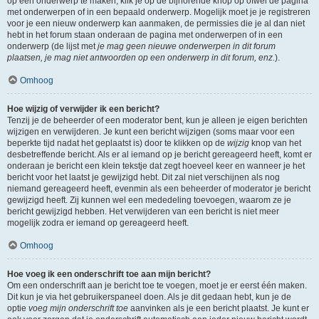
op een onderwerp te maken, klik je op de bijhorende knop op ofwel de pagina
met onderwerpen of in een bepaald onderwerp. Mogelijk moet je je registreren
voor je een nieuw onderwerp kan aanmaken, de permissies die je al dan niet
hebt in het forum staan onderaan de pagina met onderwerpen of in een
onderwerp (de lijst met
je mag geen nieuwe onderwerpen in dit forum
plaatsen, je mag niet antwoorden op een onderwerp in dit forum, enz.
).
Omhoog
Hoe wijzig of verwijder ik een bericht?
Tenzij je de beheerder of een moderator bent, kun je alleen je eigen berichten
wijzigen en verwijderen. Je kunt een bericht wijzigen (soms maar voor een
beperkte tijd nadat het geplaatst is) door te klikken op de
wijzig
knop van het
desbetreffende bericht. Als er al iemand op je bericht gereageerd heeft, komt er
onderaan je bericht een klein tekstje dat zegt hoeveel keer en wanneer je het
bericht voor het laatst je gewijzigd hebt. Dit zal niet verschijnen als nog
niemand gereageerd heeft, evenmin als een beheerder of moderator je bericht
gewijzigd heeft. Zij kunnen wel een mededeling toevoegen, waarom ze je
bericht gewijzigd hebben. Het verwijderen van een bericht is niet meer
mogelijk zodra er iemand op gereageerd heeft.
Omhoog
Hoe voeg ik een onderschrift toe aan mijn bericht?
Om een onderschrift aan je bericht toe te voegen, moet je er eerst één maken.
Dit kun je via het gebruikerspaneel doen. Als je dit gedaan hebt, kun je de
optie
voeg mijn onderschrift toe
aanvinken als je een bericht plaatst. Je kunt er