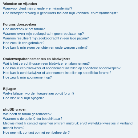
Vrienden en vijanden
Waarvoor dient mijn vrienden- en vijandenlijst?
Hoe verwijder of voeg ik gebruikers toe aan mijn vrienden- en/of vijandenlijst?
Forums doorzoeken
Hoe doorzoek ik het forum?
Waarom levert mijn zoekopdracht geen resultaten op?
Waarom resulteert mijn zoekopdracht in een lege pagina?
Hoe zoek ik een gebruiker?
Hoe kan ik mijn eigen berichten en onderwerpen vinden?
Onderwerpabonnementen en bladwijzers
Wat is het verschil tussen een bladwijzer en abonnement?
Hoe kan ik een bladwijzer of abonnement instellen op specifieke onderwerpen?
Hoe kan ik een bladwijzer of abonnement instellen op specifieke forums?
Hoe zeg ik mijn abonnement op?
Bijlagen
Welke bijlagen worden toegestaan op dit forum?
Hoe vind ik al mijn bijlagen?
phpBB vragen
Wie heeft dit forum geschreven?
Waarom is de optie X niet beschikbaar?
Met wie moet ik contact opnemen omtrent misbruik en/of wettelijke kwesties in verband
met dit forum?
Hoe neem ik contact op met een beheerder?