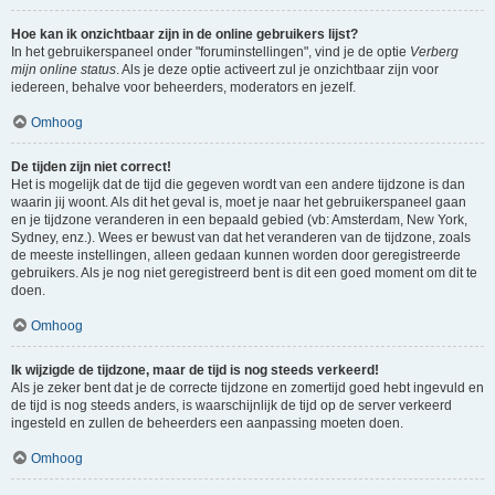
Hoe kan ik onzichtbaar zijn in de online gebruikers lijst?
In het gebruikerspaneel onder "foruminstellingen", vind je de optie
Verberg
mijn online status
. Als je deze optie activeert zul je onzichtbaar zijn voor
iedereen, behalve voor beheerders, moderators en jezelf.
Omhoog
De tijden zijn niet correct!
Het is mogelijk dat de tijd die gegeven wordt van een andere tijdzone is dan
waarin jij woont. Als dit het geval is, moet je naar het gebruikerspaneel gaan
en je tijdzone veranderen in een bepaald gebied (vb: Amsterdam, New York,
Sydney, enz.). Wees er bewust van dat het veranderen van de tijdzone, zoals
de meeste instellingen, alleen gedaan kunnen worden door geregistreerde
gebruikers. Als je nog niet geregistreerd bent is dit een goed moment om dit te
doen.
Omhoog
Ik wijzigde de tijdzone, maar de tijd is nog steeds verkeerd!
Als je zeker bent dat je de correcte tijdzone en zomertijd goed hebt ingevuld en
de tijd is nog steeds anders, is waarschijnlijk de tijd op de server verkeerd
ingesteld en zullen de beheerders een aanpassing moeten doen.
Omhoog