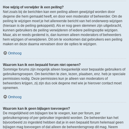
Hoe wijzig of verwijder ik een peiling?
Net zoals bij de berichten kan een peiling alleen gewijzigd worden door
degene die hem gemaakt heeft, en door een moderator of beheerder. Om de
peiling te wijzigen moet je het allereerste bericht van het onderwerp wijzigen
(hieraan is de peiling gekoppeld). Als er nog geen stemmen zijn uitgebracht,
kunnen gebruikers de peiling verwijderen of iedere peilingsoptie wijzigen.
Maar, als er reeds gestemd is, dan kunnen alleen moderators of beheerders
hem wijzigen of verwijderen. Dit om te voorkomen dat gebruikers een peiling
maken en deze daarna vervalsen door de opties te wijzigen.
Omhoog
Waarom kan ik een bepaald forum niet openen?
Sommige forums zijn mogelijk alleen toegankelijk voor bepaalde gebruikers of
gebruikersgroepen. Om berichten te zien, lezen, plaatsen, enz. heb je speciale
permissies nodig. Deze permissies kun je alleen van moderators of
beheerders krijgen, zij zijn dus ook degene met wie je hierover contact moet
opnemen.
Omhoog
Waarom kan ik geen bijlagen toevoegen?
De mogelijkheid om bijlagen toe te voegen, kan per forum, per
gebruikersgroep of per gebruiker ingesteld worden. De beheerder kan het
bijvoorbeeld zo ingesteld hebben dat je in een bepaald forum helemaal geen
bijlagen mag toevoegen of dat alleen de beheerdersgroep dit mag. Neem