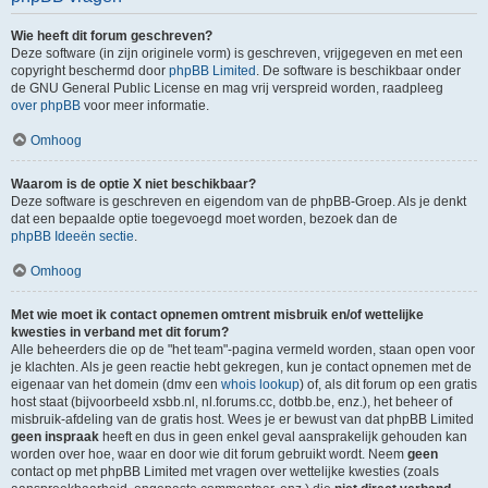
Wie heeft dit forum geschreven?
Deze software (in zijn originele vorm) is geschreven, vrijgegeven en met een
copyright beschermd door
phpBB Limited
. De software is beschikbaar onder
de GNU General Public License en mag vrij verspreid worden, raadpleeg
over phpBB
voor meer informatie.
Omhoog
Waarom is de optie X niet beschikbaar?
Deze software is geschreven en eigendom van de phpBB-Groep. Als je denkt
dat een bepaalde optie toegevoegd moet worden, bezoek dan de
phpBB Ideeën sectie
.
Omhoog
Met wie moet ik contact opnemen omtrent misbruik en/of wettelijke
kwesties in verband met dit forum?
Alle beheerders die op de "het team"-pagina vermeld worden, staan open voor
je klachten. Als je geen reactie hebt gekregen, kun je contact opnemen met de
eigenaar van het domein (dmv een
whois lookup
) of, als dit forum op een gratis
host staat (bijvoorbeeld xsbb.nl, nl.forums.cc, dotbb.be, enz.), het beheer of
misbruik-afdeling van de gratis host. Wees je er bewust van dat phpBB Limited
geen inspraak
heeft en dus in geen enkel geval aansprakelijk gehouden kan
worden over hoe, waar en door wie dit forum gebruikt wordt. Neem
geen
contact op met phpBB Limited met vragen over wettelijke kwesties (zoals