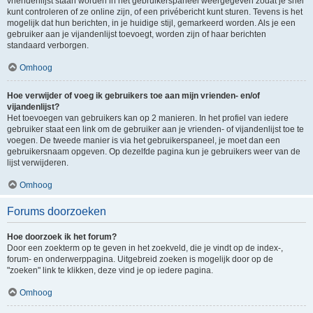
vriendenlijst staan worden in het gebruikerspaneel weergegeven zodat je snel
kunt controleren of ze online zijn, of een privébericht kunt sturen. Tevens is het
mogelijk dat hun berichten, in je huidige stijl, gemarkeerd worden. Als je een
gebruiker aan je vijandenlijst toevoegt, worden zijn of haar berichten
standaard verborgen.
Omhoog
Hoe verwijder of voeg ik gebruikers toe aan mijn vrienden- en/of
vijandenlijst?
Het toevoegen van gebruikers kan op 2 manieren. In het profiel van iedere
gebruiker staat een link om de gebruiker aan je vrienden- of vijandenlijst toe te
voegen. De tweede manier is via het gebruikerspaneel, je moet dan een
gebruikersnaam opgeven. Op dezelfde pagina kun je gebruikers weer van de
lijst verwijderen.
Omhoog
Forums doorzoeken
Hoe doorzoek ik het forum?
Door een zoekterm op te geven in het zoekveld, die je vindt op de index-,
forum- en onderwerppagina. Uitgebreid zoeken is mogelijk door op de
"zoeken" link te klikken, deze vind je op iedere pagina.
Omhoog