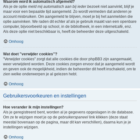
Waarom word ik automatisch afgemeld?
Als je de optie
meld mij automatisch aan bij ieder bezoek
niet aanvinkt, blijf je
maar voor een bepaalde tijd aangemeld. Zo wordt vermeden dat anderen je
account misbruiken. Om aangemeld te blijven, moet je bij het aanmelden die
optie aanvinken. We raden dit echter af als je gebruik maakt van een openbare
computer, bijvoorbeeld op school, in de bibliotheek, in een internetcafé, enz.
Als deze optie niet beschikbaar is, heeft de beheerder deze uitgeschakeld.
Omhoog
Wat doet "verwijder cookies"?
"Verwijder cookies" zorgt dat alle cookies die door phpBB3 zijn aangemaakt,
weer verwijderd worden. Deze cookies zorgen ervoor dat je aangemeld wordt
en geven ook de mogelijkheid, indien de beheerder dit heeft inschakeld, om te
zien welke onderwerpen je al gelezen hebt.
Omhoog
Gebruikersvoorkeuren en instellingen
Hoe verander ik mijn instellingen?
Als je geregistreerd bent, worden al je gegevens opgeslagen in de database.
Om ze te wijzigen moet je op de
gebruikerspaneel
link klikken (deze staat
meestal bovenaan op de pagina, maar dit kan verschillen), daarna kun je je
instellingen wijzigen.
Omhoog