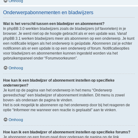
Omhoog
Onderwerpabonnementen en bladwijzers
Wat is het verschil tussen een bladwijzer en abonnement?
In phpBB 3.0 werkten bladwijzers zoals de bladwijzers (of favorieten) in je
browser. Je werd niet op de hoogte gebracht als er een update was. Vanaf
phpBB 3.1 werken bladwijzers meer als abonneren op een onderwerp. Je kunt
een notificatie krijgen als het onderwerp is geüpdate. Abonneren zal je echter
notificeren als er een update is op een onderwerp of forum. Notificatieopties
voor bladwijzers en abonnementen kunnen ingesteld worden via het
gebruikerspaneel onder “Forumvoorkeuren”.
Omhoog
Hoe kan ik een bladwijzer of abonnement instellen op specifieke
onderwerpen?
Je kunt op de pagina van het onderwerp in het menu “Onderwerp
gereedschap” een bladwijzer of abonnement instellen. Dit menu is zowel
boven- als onderaan de pagina te vinden.
Het is ook mogelijk te abonneren op het onderwerp door bij het reageren de
optie “Informeer me wanneer een reactie is geplaatst” aan te vinken.
Omhoog
Hoe kan ik een bladwijzer of abonnement instellen op specifieke forums?
Je abonneren op een forum gaat door onderaan de pagina op de link