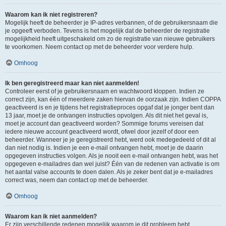
Waarom kan ik niet registreren?
Mogelijk heeft de beheerder je IP-adres verbannen, of de gebruikersnaam die
je opgeeft verboden. Tevens is het mogelijk dat de beheerder de registratie
mogelijkheid heeft uitgeschakeld om zo de registratie van nieuwe gebruikers
te voorkomen. Neem contact op met de beheerder voor verdere hulp.
Omhoog
Ik ben geregistreerd maar kan niet aanmelden!
Controleer eerst of je gebruikersnaam en wachtwoord kloppen. Indien ze
correct zijn, kan één of meerdere zaken hiervan de oorzaak zijn. Indien COPPA
geactiveerd is en je tijdens het registratieproces opgaf dat je jonger bent dan
13 jaar, moet je de ontvangen instructies opvolgen. Als dit niet het geval is,
moet je account dan geactiveerd worden? Sommige forums vereisen dat
iedere nieuwe account geactiveerd wordt, ofwel door jezelf of door een
beheerder. Wanneer je je geregistreerd hebt, werd ook medegedeeld of dit al
dan niet nodig is. Indien je een e-mail ontvangen hebt, moet je de daarin
opgegeven instructies volgen. Als je nooit een e-mail ontvangen hebt, was het
opgegeven e-mailadres dan wel juist? Één van de redenen van activatie is om
het aantal valse accounts te doen dalen. Als je zeker bent dat je e-mailadres
correct was, neem dan contact op met de beheerder.
Omhoog
Waarom kan ik niet aanmelden?
Er zijn verschillende redenen mogelijk waarom je dit probleem hebt.