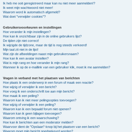
Ik heb me ooit geregistreerd maar kan nu niet meer aanmelden!?
Ik weet mijn wachtwoord niet meer!
Waarom word ik automatisch afgemeld?
Wat doet "verwijder cookies"?
Gebruikersvoorkeuren en instellingen
Hoe verander ik mijn instellingen?
Hoe kan ik onzichtbaar zijn in de online gebruikers lijst?
De tijden zijn niet correct!
Ik wijzigde de tijdzone, maar de tijd is nog steeds verkeerd!
Mijn taal zit niet in de lijst!
Wat zijn de afbeeldingen naast mijn gebruikersnaam?
Hoe kan ik een avatar instellen?
Wat is mijn rang en hoe verander ik mijn rang?
Wanneer ik op de e-maillink van een gebruiker klik, moet ik me aanmelden?
Vragen in verband met het plaatsen van berichten
Hoe plaats ik een onderwerp in een forum of maak een reactie?
Hoe wijzig of verwijder ik een bericht?
Hoe voeg ik een onderschrift toe aan mijn bericht?
Hoe maak ik een peiling?
Waarom kan ik niet meer peilingsopties toevoegen?
Hoe wijzig of verwijder ik een peiling?
Waarom kan ik een bepaald forum niet openen?
Waarom kan ik geen bijlagen toevoegen?
Waarom ontving ik een waarschuwing?
Hoe kan ik berichten aan een moderator melden?
Waarvoor dient de "Opslaan"-knop bij het plaatsen van een bericht?
Waarom moet mijn bericht goedgekeurd worden?