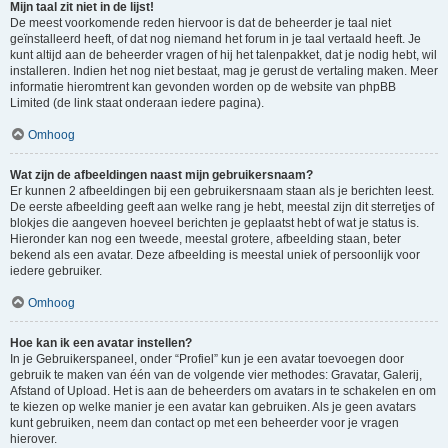
Mijn taal zit niet in de lijst!
De meest voorkomende reden hiervoor is dat de beheerder je taal niet
geïnstalleerd heeft, of dat nog niemand het forum in je taal vertaald heeft. Je
kunt altijd aan de beheerder vragen of hij het talenpakket, dat je nodig hebt, wil
installeren. Indien het nog niet bestaat, mag je gerust de vertaling maken. Meer
informatie hieromtrent kan gevonden worden op de website van phpBB
Limited (de link staat onderaan iedere pagina).
Omhoog
Wat zijn de afbeeldingen naast mijn gebruikersnaam?
Er kunnen 2 afbeeldingen bij een gebruikersnaam staan als je berichten leest.
De eerste afbeelding geeft aan welke rang je hebt, meestal zijn dit sterretjes of
blokjes die aangeven hoeveel berichten je geplaatst hebt of wat je status is.
Hieronder kan nog een tweede, meestal grotere, afbeelding staan, beter
bekend als een avatar. Deze afbeelding is meestal uniek of persoonlijk voor
iedere gebruiker.
Omhoog
Hoe kan ik een avatar instellen?
In je Gebruikerspaneel, onder “Profiel” kun je een avatar toevoegen door
gebruik te maken van één van de volgende vier methodes: Gravatar, Galerij,
Afstand of Upload. Het is aan de beheerders om avatars in te schakelen en om
te kiezen op welke manier je een avatar kan gebruiken. Als je geen avatars
kunt gebruiken, neem dan contact op met een beheerder voor je vragen
hierover.