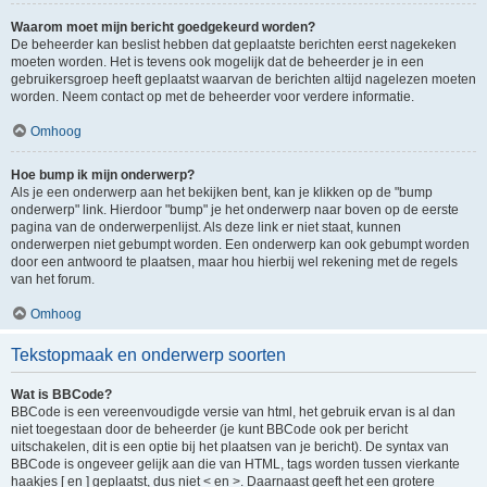
Waarom moet mijn bericht goedgekeurd worden?
De beheerder kan beslist hebben dat geplaatste berichten eerst nagekeken
moeten worden. Het is tevens ook mogelijk dat de beheerder je in een
gebruikersgroep heeft geplaatst waarvan de berichten altijd nagelezen moeten
worden. Neem contact op met de beheerder voor verdere informatie.
Omhoog
Hoe bump ik mijn onderwerp?
Als je een onderwerp aan het bekijken bent, kan je klikken op de "bump
onderwerp" link. Hierdoor "bump" je het onderwerp naar boven op de eerste
pagina van de onderwerpenlijst. Als deze link er niet staat, kunnen
onderwerpen niet gebumpt worden. Een onderwerp kan ook gebumpt worden
door een antwoord te plaatsen, maar hou hierbij wel rekening met de regels
van het forum.
Omhoog
Tekstopmaak en onderwerp soorten
Wat is BBCode?
BBCode is een vereenvoudigde versie van html, het gebruik ervan is al dan
niet toegestaan door de beheerder (je kunt BBCode ook per bericht
uitschakelen, dit is een optie bij het plaatsen van je bericht). De syntax van
BBCode is ongeveer gelijk aan die van HTML, tags worden tussen vierkante
haakjes [ en ] geplaatst, dus niet < en >. Daarnaast geeft het een grotere