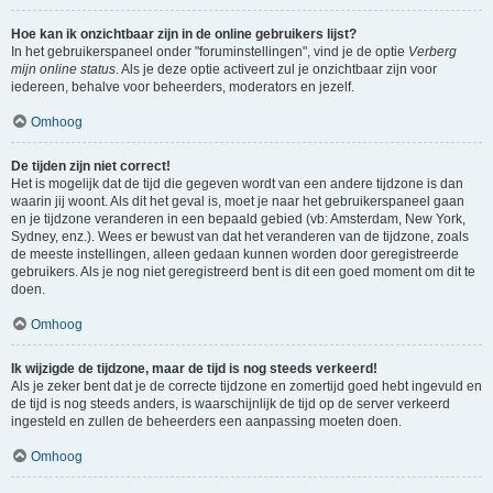
Hoe kan ik onzichtbaar zijn in de online gebruikers lijst?
In het gebruikerspaneel onder "foruminstellingen", vind je de optie
Verberg
mijn online status
. Als je deze optie activeert zul je onzichtbaar zijn voor
iedereen, behalve voor beheerders, moderators en jezelf.
Omhoog
De tijden zijn niet correct!
Het is mogelijk dat de tijd die gegeven wordt van een andere tijdzone is dan
waarin jij woont. Als dit het geval is, moet je naar het gebruikerspaneel gaan
en je tijdzone veranderen in een bepaald gebied (vb: Amsterdam, New York,
Sydney, enz.). Wees er bewust van dat het veranderen van de tijdzone, zoals
de meeste instellingen, alleen gedaan kunnen worden door geregistreerde
gebruikers. Als je nog niet geregistreerd bent is dit een goed moment om dit te
doen.
Omhoog
Ik wijzigde de tijdzone, maar de tijd is nog steeds verkeerd!
Als je zeker bent dat je de correcte tijdzone en zomertijd goed hebt ingevuld en
de tijd is nog steeds anders, is waarschijnlijk de tijd op de server verkeerd
ingesteld en zullen de beheerders een aanpassing moeten doen.
Omhoog