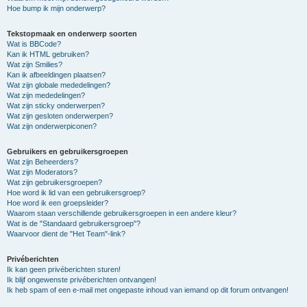
Hoe bump ik mijn onderwerp?
Tekstopmaak en onderwerp soorten
Wat is BBCode?
Kan ik HTML gebruiken?
Wat zijn Smilies?
Kan ik afbeeldingen plaatsen?
Wat zijn globale mededelingen?
Wat zijn mededelingen?
Wat zijn sticky onderwerpen?
Wat zijn gesloten onderwerpen?
Wat zijn onderwerpiconen?
Gebruikers en gebruikersgroepen
Wat zijn Beheerders?
Wat zijn Moderators?
Wat zijn gebruikersgroepen?
Hoe word ik lid van een gebruikersgroep?
Hoe word ik een groepsleider?
Waarom staan verschillende gebruikersgroepen in een andere kleur?
Wat is de "Standaard gebruikersgroep"?
Waarvoor dient de "Het Team"-link?
Privéberichten
Ik kan geen privéberichten sturen!
Ik blijf ongewenste privéberichten ontvangen!
Ik heb spam of een e-mail met ongepaste inhoud van iemand op dit forum ontvangen!