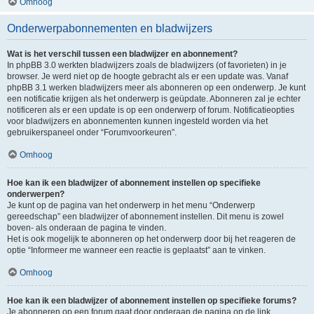
Omhoog
Onderwerpabonnementen en bladwijzers
Wat is het verschil tussen een bladwijzer en abonnement?
In phpBB 3.0 werkten bladwijzers zoals de bladwijzers (of favorieten) in je
browser. Je werd niet op de hoogte gebracht als er een update was. Vanaf
phpBB 3.1 werken bladwijzers meer als abonneren op een onderwerp. Je kunt
een notificatie krijgen als het onderwerp is geüpdate. Abonneren zal je echter
notificeren als er een update is op een onderwerp of forum. Notificatieopties
voor bladwijzers en abonnementen kunnen ingesteld worden via het
gebruikerspaneel onder “Forumvoorkeuren”.
Omhoog
Hoe kan ik een bladwijzer of abonnement instellen op specifieke
onderwerpen?
Je kunt op de pagina van het onderwerp in het menu “Onderwerp
gereedschap” een bladwijzer of abonnement instellen. Dit menu is zowel
boven- als onderaan de pagina te vinden.
Het is ook mogelijk te abonneren op het onderwerp door bij het reageren de
optie “Informeer me wanneer een reactie is geplaatst” aan te vinken.
Omhoog
Hoe kan ik een bladwijzer of abonnement instellen op specifieke forums?
Je abonneren op een forum gaat door onderaan de pagina op de link