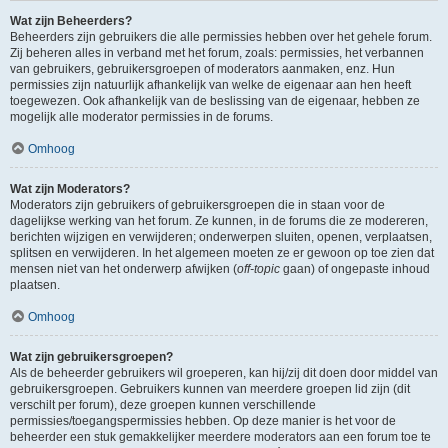
Wat zijn Beheerders?
Beheerders zijn gebruikers die alle permissies hebben over het gehele forum.
Zij beheren alles in verband met het forum, zoals: permissies, het verbannen
van gebruikers, gebruikersgroepen of moderators aanmaken, enz. Hun
permissies zijn natuurlijk afhankelijk van welke de eigenaar aan hen heeft
toegewezen. Ook afhankelijk van de beslissing van de eigenaar, hebben ze
mogelijk alle moderator permissies in de forums.
Omhoog
Wat zijn Moderators?
Moderators zijn gebruikers of gebruikersgroepen die in staan voor de
dagelijkse werking van het forum. Ze kunnen, in de forums die ze modereren,
berichten wijzigen en verwijderen; onderwerpen sluiten, openen, verplaatsen,
splitsen en verwijderen. In het algemeen moeten ze er gewoon op toe zien dat
mensen niet van het onderwerp afwijken (
off-topic
gaan) of ongepaste inhoud
plaatsen.
Omhoog
Wat zijn gebruikersgroepen?
Als de beheerder gebruikers wil groeperen, kan hij/zij dit doen door middel van
gebruikersgroepen. Gebruikers kunnen van meerdere groepen lid zijn (dit
verschilt per forum), deze groepen kunnen verschillende
permissies/toegangspermissies hebben. Op deze manier is het voor de
beheerder een stuk gemakkelijker meerdere moderators aan een forum toe te