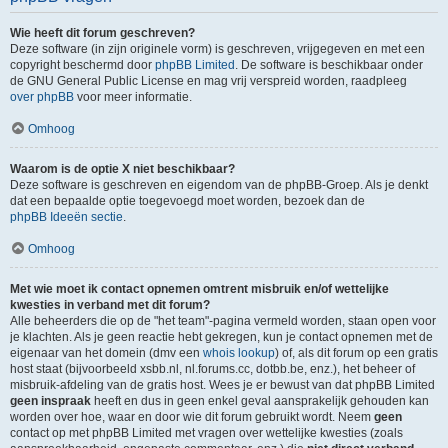
Wie heeft dit forum geschreven?
Deze software (in zijn originele vorm) is geschreven, vrijgegeven en met een
copyright beschermd door
phpBB Limited
. De software is beschikbaar onder
de GNU General Public License en mag vrij verspreid worden, raadpleeg
over phpBB
voor meer informatie.
Omhoog
Waarom is de optie X niet beschikbaar?
Deze software is geschreven en eigendom van de phpBB-Groep. Als je denkt
dat een bepaalde optie toegevoegd moet worden, bezoek dan de
phpBB Ideeën sectie
.
Omhoog
Met wie moet ik contact opnemen omtrent misbruik en/of wettelijke
kwesties in verband met dit forum?
Alle beheerders die op de "het team"-pagina vermeld worden, staan open voor
je klachten. Als je geen reactie hebt gekregen, kun je contact opnemen met de
eigenaar van het domein (dmv een
whois lookup
) of, als dit forum op een gratis
host staat (bijvoorbeeld xsbb.nl, nl.forums.cc, dotbb.be, enz.), het beheer of
misbruik-afdeling van de gratis host. Wees je er bewust van dat phpBB Limited
geen inspraak
heeft en dus in geen enkel geval aansprakelijk gehouden kan
worden over hoe, waar en door wie dit forum gebruikt wordt. Neem
geen
contact op met phpBB Limited met vragen over wettelijke kwesties (zoals