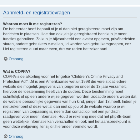
Aanmeld- en registratievragen
Waarom moet ik me registreren?
De beheerder heeft bepaalt of je al dan niet geregistreerd moet zijn om
berichten te plaatsen. Hoe dan ook, als je geregistreerd bent kun je meer
functies gebruiken. Zo kun je bijvoorbeeld een avatar opgeven, privéberichten
sturen, andere gebruikers e-mailen, lid worden van gebruikersgroepen, enz.
Het registreren duurt maar even, dus we raden het zeker aan!
Omhoog
Wat is COPPA?
COPPA is de afkorting voor het Engelse "Children’s Online Privacy and
Protection Act". Dit is een Amerikaanse wet uit 1998 die vereist dat iedere
website die mogelijk gegevens van jongeren onder de 13 jaar verzamelt,
hiervoor de toestemming heeft van de ouders. Deze toestemming moet
schriftelijk of op een andere wijze gegeven worden, zodat de ouders weten dat
de website persoonlijke gegevens van hun kind, jonger dan 13, heeft. Indien je
niet zeker bent of deze wet al dan niet op jou of de website waarop je wil
registreren van toepassing is, neem dan contact op met een juridisch
raadgever voor meer informatie. Houd er rekening mee dat het phpBB-team
geen wettelijke informatie kan verschaffen en ook niet het aanspreekpunt is
voor deze wetgeving, tenzij dit hieronder vermeld wordt.
Omhoog