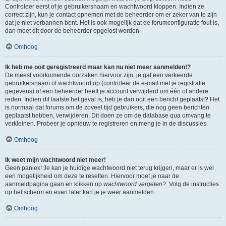
Controleer eerst of je gebruikersnaam en wachtwoord kloppen. Indien ze
correct zijn, kun je contact opnemen met de beheerder om er zeker van te zijn
dat je niet verbannen bent. Het is ook mogelijk dat de forumconfiguratie fout is,
dan moet dit door de beheerder opgelost worden.
Omhoog
Ik heb me ooit geregistreerd maar kan nu niet meer aanmelden!?
De meest voorkomende oorzaken hiervoor zijn: je gaf een verkeerde
gebruikersnaam of wachtwoord op (controleer de e-mail met je registratie
gegevens) of een beheerder heeft je account verwijderd om één of andere
reden. Indien dit laatste het geval is, heb je dan ooit een bericht geplaatst? Het
is normaal dat forums om de zoveel tijd gebruikers, die nog geen berichten
geplaatst hebben, verwijderen. Dit doen ze om de database qua omvang te
verkleinen. Probeer je opnieuw te registreren en meng je in de discussies.
Omhoog
Ik weet mijn wachtwoord niet meer!
Geen paniek! Je kan je huidige wachtwoord niet terug krijgen, maar er is wel
een mogelijkheid om deze te resetten. Hiervoor moet je naar de
aanmeldpagina gaan en klikken op
wachtwoord vergeten?
. Volg de instructies
op het scherm en even later kan je je weer aanmelden.
Omhoog