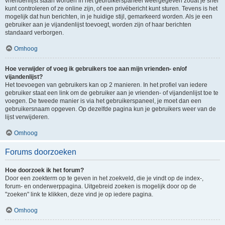
vriendenlijst staan worden in het gebruikerspaneel weergegeven zodat je snel
kunt controleren of ze online zijn, of een privébericht kunt sturen. Tevens is het
mogelijk dat hun berichten, in je huidige stijl, gemarkeerd worden. Als je een
gebruiker aan je vijandenlijst toevoegt, worden zijn of haar berichten
standaard verborgen.
Omhoog
Hoe verwijder of voeg ik gebruikers toe aan mijn vrienden- en/of
vijandenlijst?
Het toevoegen van gebruikers kan op 2 manieren. In het profiel van iedere
gebruiker staat een link om de gebruiker aan je vrienden- of vijandenlijst toe te
voegen. De tweede manier is via het gebruikerspaneel, je moet dan een
gebruikersnaam opgeven. Op dezelfde pagina kun je gebruikers weer van de
lijst verwijderen.
Omhoog
Forums doorzoeken
Hoe doorzoek ik het forum?
Door een zoekterm op te geven in het zoekveld, die je vindt op de index-,
forum- en onderwerppagina. Uitgebreid zoeken is mogelijk door op de
"zoeken" link te klikken, deze vind je op iedere pagina.
Omhoog