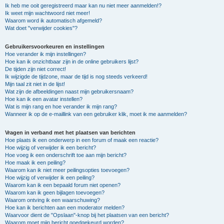
Ik heb me ooit geregistreerd maar kan nu niet meer aanmelden!?
Ik weet mijn wachtwoord niet meer!
Waarom word ik automatisch afgemeld?
Wat doet "verwijder cookies"?
Gebruikersvoorkeuren en instellingen
Hoe verander ik mijn instellingen?
Hoe kan ik onzichtbaar zijn in de online gebruikers lijst?
De tijden zijn niet correct!
Ik wijzigde de tijdzone, maar de tijd is nog steeds verkeerd!
Mijn taal zit niet in de lijst!
Wat zijn de afbeeldingen naast mijn gebruikersnaam?
Hoe kan ik een avatar instellen?
Wat is mijn rang en hoe verander ik mijn rang?
Wanneer ik op de e-maillink van een gebruiker klik, moet ik me aanmelden?
Vragen in verband met het plaatsen van berichten
Hoe plaats ik een onderwerp in een forum of maak een reactie?
Hoe wijzig of verwijder ik een bericht?
Hoe voeg ik een onderschrift toe aan mijn bericht?
Hoe maak ik een peiling?
Waarom kan ik niet meer peilingsopties toevoegen?
Hoe wijzig of verwijder ik een peiling?
Waarom kan ik een bepaald forum niet openen?
Waarom kan ik geen bijlagen toevoegen?
Waarom ontving ik een waarschuwing?
Hoe kan ik berichten aan een moderator melden?
Waarvoor dient de "Opslaan"-knop bij het plaatsen van een bericht?
Waarom moet mijn bericht goedgekeurd worden?