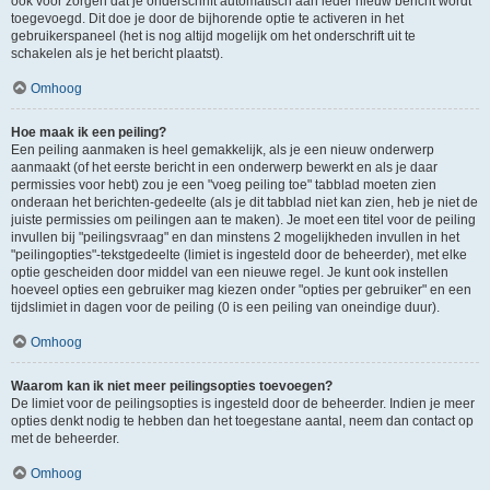
ook voor zorgen dat je onderschrift automatisch aan ieder nieuw bericht wordt
toegevoegd. Dit doe je door de bijhorende optie te activeren in het
gebruikerspaneel (het is nog altijd mogelijk om het onderschrift uit te
schakelen als je het bericht plaatst).
Omhoog
Hoe maak ik een peiling?
Een peiling aanmaken is heel gemakkelijk, als je een nieuw onderwerp
aanmaakt (of het eerste bericht in een onderwerp bewerkt en als je daar
permissies voor hebt) zou je een "voeg peiling toe" tabblad moeten zien
onderaan het berichten-gedeelte (als je dit tabblad niet kan zien, heb je niet de
juiste permissies om peilingen aan te maken). Je moet een titel voor de peiling
invullen bij "peilingsvraag" en dan minstens 2 mogelijkheden invullen in het
"peilingopties"-tekstgedeelte (limiet is ingesteld door de beheerder), met elke
optie gescheiden door middel van een nieuwe regel. Je kunt ook instellen
hoeveel opties een gebruiker mag kiezen onder "opties per gebruiker" en een
tijdslimiet in dagen voor de peiling (0 is een peiling van oneindige duur).
Omhoog
Waarom kan ik niet meer peilingsopties toevoegen?
De limiet voor de peilingsopties is ingesteld door de beheerder. Indien je meer
opties denkt nodig te hebben dan het toegestane aantal, neem dan contact op
met de beheerder.
Omhoog