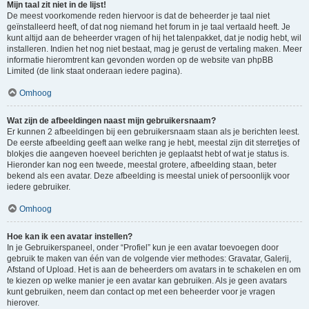
Mijn taal zit niet in de lijst!
De meest voorkomende reden hiervoor is dat de beheerder je taal niet
geïnstalleerd heeft, of dat nog niemand het forum in je taal vertaald heeft. Je
kunt altijd aan de beheerder vragen of hij het talenpakket, dat je nodig hebt, wil
installeren. Indien het nog niet bestaat, mag je gerust de vertaling maken. Meer
informatie hieromtrent kan gevonden worden op de website van phpBB
Limited (de link staat onderaan iedere pagina).
Omhoog
Wat zijn de afbeeldingen naast mijn gebruikersnaam?
Er kunnen 2 afbeeldingen bij een gebruikersnaam staan als je berichten leest.
De eerste afbeelding geeft aan welke rang je hebt, meestal zijn dit sterretjes of
blokjes die aangeven hoeveel berichten je geplaatst hebt of wat je status is.
Hieronder kan nog een tweede, meestal grotere, afbeelding staan, beter
bekend als een avatar. Deze afbeelding is meestal uniek of persoonlijk voor
iedere gebruiker.
Omhoog
Hoe kan ik een avatar instellen?
In je Gebruikerspaneel, onder “Profiel” kun je een avatar toevoegen door
gebruik te maken van één van de volgende vier methodes: Gravatar, Galerij,
Afstand of Upload. Het is aan de beheerders om avatars in te schakelen en om
te kiezen op welke manier je een avatar kan gebruiken. Als je geen avatars
kunt gebruiken, neem dan contact op met een beheerder voor je vragen
hierover.