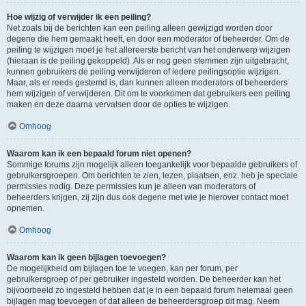
Hoe wijzig of verwijder ik een peiling?
Net zoals bij de berichten kan een peiling alleen gewijzigd worden door
degene die hem gemaakt heeft, en door een moderator of beheerder. Om de
peiling te wijzigen moet je het allereerste bericht van het onderwerp wijzigen
(hieraan is de peiling gekoppeld). Als er nog geen stemmen zijn uitgebracht,
kunnen gebruikers de peiling verwijderen of iedere peilingsoptie wijzigen.
Maar, als er reeds gestemd is, dan kunnen alleen moderators of beheerders
hem wijzigen of verwijderen. Dit om te voorkomen dat gebruikers een peiling
maken en deze daarna vervalsen door de opties te wijzigen.
Omhoog
Waarom kan ik een bepaald forum niet openen?
Sommige forums zijn mogelijk alleen toegankelijk voor bepaalde gebruikers of
gebruikersgroepen. Om berichten te zien, lezen, plaatsen, enz. heb je speciale
permissies nodig. Deze permissies kun je alleen van moderators of
beheerders krijgen, zij zijn dus ook degene met wie je hierover contact moet
opnemen.
Omhoog
Waarom kan ik geen bijlagen toevoegen?
De mogelijkheid om bijlagen toe te voegen, kan per forum, per
gebruikersgroep of per gebruiker ingesteld worden. De beheerder kan het
bijvoorbeeld zo ingesteld hebben dat je in een bepaald forum helemaal geen
bijlagen mag toevoegen of dat alleen de beheerdersgroep dit mag. Neem