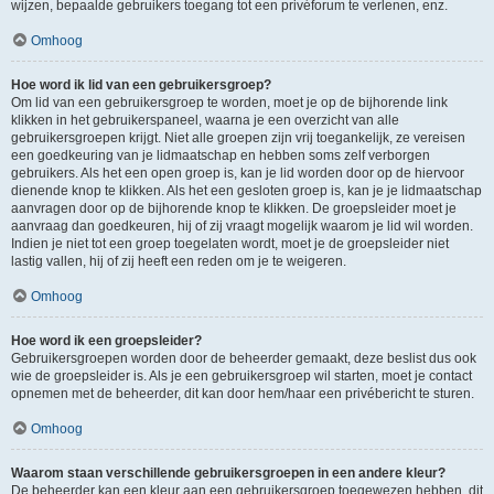
wijzen, bepaalde gebruikers toegang tot een privéforum te verlenen, enz.
Omhoog
Hoe word ik lid van een gebruikersgroep?
Om lid van een gebruikersgroep te worden, moet je op de bijhorende link
klikken in het gebruikerspaneel, waarna je een overzicht van alle
gebruikersgroepen krijgt. Niet alle groepen zijn vrij toegankelijk, ze vereisen
een goedkeuring van je lidmaatschap en hebben soms zelf verborgen
gebruikers. Als het een open groep is, kan je lid worden door op de hiervoor
dienende knop te klikken. Als het een gesloten groep is, kan je je lidmaatschap
aanvragen door op de bijhorende knop te klikken. De groepsleider moet je
aanvraag dan goedkeuren, hij of zij vraagt mogelijk waarom je lid wil worden.
Indien je niet tot een groep toegelaten wordt, moet je de groepsleider niet
lastig vallen, hij of zij heeft een reden om je te weigeren.
Omhoog
Hoe word ik een groepsleider?
Gebruikersgroepen worden door de beheerder gemaakt, deze beslist dus ook
wie de groepsleider is. Als je een gebruikersgroep wil starten, moet je contact
opnemen met de beheerder, dit kan door hem/haar een privébericht te sturen.
Omhoog
Waarom staan verschillende gebruikersgroepen in een andere kleur?
De beheerder kan een kleur aan een gebruikersgroep toegewezen hebben, dit