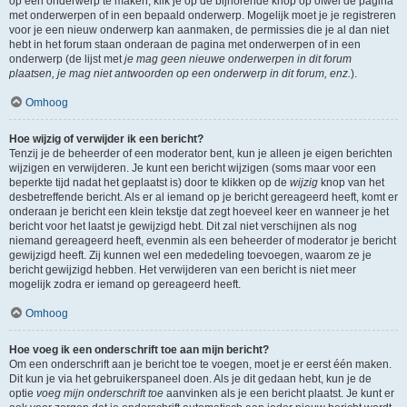
op een onderwerp te maken, klik je op de bijhorende knop op ofwel de pagina
met onderwerpen of in een bepaald onderwerp. Mogelijk moet je je registreren
voor je een nieuw onderwerp kan aanmaken, de permissies die je al dan niet
hebt in het forum staan onderaan de pagina met onderwerpen of in een
onderwerp (de lijst met
je mag geen nieuwe onderwerpen in dit forum
plaatsen, je mag niet antwoorden op een onderwerp in dit forum, enz.
).
Omhoog
Hoe wijzig of verwijder ik een bericht?
Tenzij je de beheerder of een moderator bent, kun je alleen je eigen berichten
wijzigen en verwijderen. Je kunt een bericht wijzigen (soms maar voor een
beperkte tijd nadat het geplaatst is) door te klikken op de
wijzig
knop van het
desbetreffende bericht. Als er al iemand op je bericht gereageerd heeft, komt er
onderaan je bericht een klein tekstje dat zegt hoeveel keer en wanneer je het
bericht voor het laatst je gewijzigd hebt. Dit zal niet verschijnen als nog
niemand gereageerd heeft, evenmin als een beheerder of moderator je bericht
gewijzigd heeft. Zij kunnen wel een mededeling toevoegen, waarom ze je
bericht gewijzigd hebben. Het verwijderen van een bericht is niet meer
mogelijk zodra er iemand op gereageerd heeft.
Omhoog
Hoe voeg ik een onderschrift toe aan mijn bericht?
Om een onderschrift aan je bericht toe te voegen, moet je er eerst één maken.
Dit kun je via het gebruikerspaneel doen. Als je dit gedaan hebt, kun je de
optie
voeg mijn onderschrift toe
aanvinken als je een bericht plaatst. Je kunt er