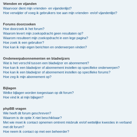
Vrienden en vijanden
Waarvoor dient mijn vrienden- en vijandenlijst?
Hoe verwijder of voeg ik gebruikers toe aan mijn vrienden- en/of vijandenlijst?
Forums doorzoeken
Hoe doorzoek ik het forum?
Waarom levert mijn zoekopdracht geen resultaten op?
Waarom resulteert mijn zoekopdracht in een lege pagina?
Hoe zoek ik een gebruiker?
Hoe kan ik mijn eigen berichten en onderwerpen vinden?
Onderwerpabonnementen en bladwijzers
Wat is het verschil tussen een bladwijzer en abonnement?
Hoe kan ik een bladwijzer of abonnement instellen op specifieke onderwerpen?
Hoe kan ik een bladwijzer of abonnement instellen op specifieke forums?
Hoe zeg ik mijn abonnement op?
Bijlagen
Welke bijlagen worden toegestaan op dit forum?
Hoe vind ik al mijn bijlagen?
phpBB vragen
Wie heeft dit forum geschreven?
Waarom is de optie X niet beschikbaar?
Met wie moet ik contact opnemen omtrent misbruik en/of wettelijke kwesties in verband
met dit forum?
Hoe neem ik contact op met een beheerder?