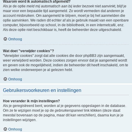
Waarom word ik automatisch afgemeld?
Als je de optie
meld mij automatisch aan bij ieder bezoek
niet aanvinkt, blijf je
maar voor een bepaalde tijd aangemeld. Zo wordt vermeden dat anderen je
account misbruiken. Om aangemeld te blijven, moet je bij het aanmelden die
optie aanvinken. We raden dit echter af als je gebruik maakt van een openbare
computer, bijvoorbeeld op school, in de bibliotheek, in een internetcafé, enz.
Als deze optie niet beschikbaar is, heeft de beheerder deze uitgeschakeld.
Omhoog
Wat doet "verwijder cookies"?
"Verwijder cookies" zorgt dat alle cookies die door phpBB3 zijn aangemaakt,
weer verwijderd worden. Deze cookies zorgen ervoor dat je aangemeld wordt
en geven ook de mogelijkheid, indien de beheerder dit heeft inschakeld, om te
zien welke onderwerpen je al gelezen hebt.
Omhoog
Gebruikersvoorkeuren en instellingen
Hoe verander ik mijn instellingen?
Als je geregistreerd bent, worden al je gegevens opgeslagen in de database.
Om ze te wijzigen moet je op de
gebruikerspaneel
link klikken (deze staat
meestal bovenaan op de pagina, maar dit kan verschillen), daarna kun je je
instellingen wijzigen.
Omhoog