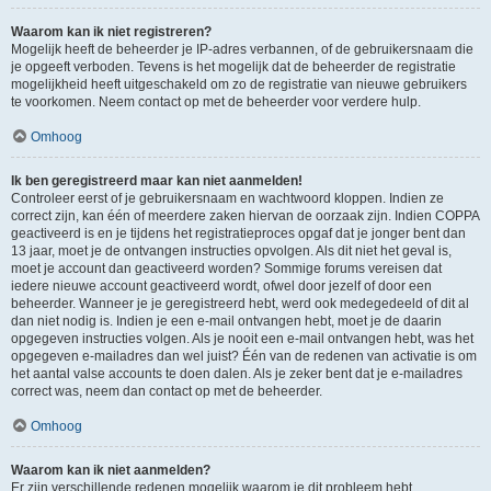
Waarom kan ik niet registreren?
Mogelijk heeft de beheerder je IP-adres verbannen, of de gebruikersnaam die
je opgeeft verboden. Tevens is het mogelijk dat de beheerder de registratie
mogelijkheid heeft uitgeschakeld om zo de registratie van nieuwe gebruikers
te voorkomen. Neem contact op met de beheerder voor verdere hulp.
Omhoog
Ik ben geregistreerd maar kan niet aanmelden!
Controleer eerst of je gebruikersnaam en wachtwoord kloppen. Indien ze
correct zijn, kan één of meerdere zaken hiervan de oorzaak zijn. Indien COPPA
geactiveerd is en je tijdens het registratieproces opgaf dat je jonger bent dan
13 jaar, moet je de ontvangen instructies opvolgen. Als dit niet het geval is,
moet je account dan geactiveerd worden? Sommige forums vereisen dat
iedere nieuwe account geactiveerd wordt, ofwel door jezelf of door een
beheerder. Wanneer je je geregistreerd hebt, werd ook medegedeeld of dit al
dan niet nodig is. Indien je een e-mail ontvangen hebt, moet je de daarin
opgegeven instructies volgen. Als je nooit een e-mail ontvangen hebt, was het
opgegeven e-mailadres dan wel juist? Één van de redenen van activatie is om
het aantal valse accounts te doen dalen. Als je zeker bent dat je e-mailadres
correct was, neem dan contact op met de beheerder.
Omhoog
Waarom kan ik niet aanmelden?
Er zijn verschillende redenen mogelijk waarom je dit probleem hebt.