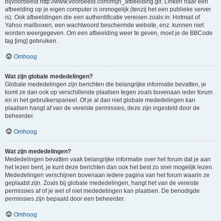
bijvoorbeeld http://www.voorbeeld.com/mijn_afbeelding.gif. Linken naar een
afbeelding op je eigen computer is onmogelijk (tenzij het een publieke server
is). Ook afbeeldingen die een authentificatie vereisen zoals in: Hotmail of
Yahoo mailboxen, een wachtwoord beschermde website, enz. kunnen niet
worden weergegeven. Om een afbeelding weer te geven, moet je de BBCode
tag [img] gebruiken.
Omhoog
Wat zijn globale mededelingen?
Globale mededelingen zijn berichten die belangrijke informatie bevatten, je
komt ze dan ook op verschillende plaatsen tegen zoals bovenaan ieder forum
en in het gebruikerspaneel. Of je al dan niet globale mededelingen kan
plaatsen hangt af van de vereiste permissies, deze zijn ingesteld door de
beheerder.
Omhoog
Wat zijn mededelingen?
Mededelingen bevatten vaak belangrijke informatie over het forum dat je aan
het lezen bent, je kunt deze berichten dan ook het best zo snel mogelijk lezen.
Mededelingen verschijnen bovenaan iedere pagina van het forum waarin ze
geplaatst zijn. Zoals bij globale mededelingen, hangt het van de vereiste
permissies af of je wel of niet mededelingen kan plaatsen. De benodigde
permissies zijn bepaald door een beheerder.
Omhoog