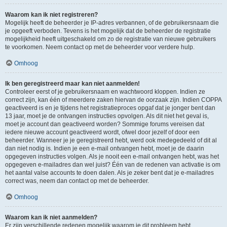
Waarom kan ik niet registreren?
Mogelijk heeft de beheerder je IP-adres verbannen, of de gebruikersnaam die
je opgeeft verboden. Tevens is het mogelijk dat de beheerder de registratie
mogelijkheid heeft uitgeschakeld om zo de registratie van nieuwe gebruikers
te voorkomen. Neem contact op met de beheerder voor verdere hulp.
Omhoog
Ik ben geregistreerd maar kan niet aanmelden!
Controleer eerst of je gebruikersnaam en wachtwoord kloppen. Indien ze
correct zijn, kan één of meerdere zaken hiervan de oorzaak zijn. Indien COPPA
geactiveerd is en je tijdens het registratieproces opgaf dat je jonger bent dan
13 jaar, moet je de ontvangen instructies opvolgen. Als dit niet het geval is,
moet je account dan geactiveerd worden? Sommige forums vereisen dat
iedere nieuwe account geactiveerd wordt, ofwel door jezelf of door een
beheerder. Wanneer je je geregistreerd hebt, werd ook medegedeeld of dit al
dan niet nodig is. Indien je een e-mail ontvangen hebt, moet je de daarin
opgegeven instructies volgen. Als je nooit een e-mail ontvangen hebt, was het
opgegeven e-mailadres dan wel juist? Één van de redenen van activatie is om
het aantal valse accounts te doen dalen. Als je zeker bent dat je e-mailadres
correct was, neem dan contact op met de beheerder.
Omhoog
Waarom kan ik niet aanmelden?
Er zijn verschillende redenen mogelijk waarom je dit probleem hebt.