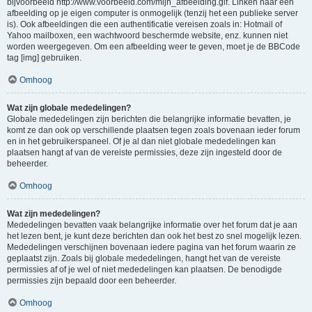
bijvoorbeeld http://www.voorbeeld.com/mijn_afbeelding.gif. Linken naar een
afbeelding op je eigen computer is onmogelijk (tenzij het een publieke server
is). Ook afbeeldingen die een authentificatie vereisen zoals in: Hotmail of
Yahoo mailboxen, een wachtwoord beschermde website, enz. kunnen niet
worden weergegeven. Om een afbeelding weer te geven, moet je de BBCode
tag [img] gebruiken.
Omhoog
Wat zijn globale mededelingen?
Globale mededelingen zijn berichten die belangrijke informatie bevatten, je
komt ze dan ook op verschillende plaatsen tegen zoals bovenaan ieder forum
en in het gebruikerspaneel. Of je al dan niet globale mededelingen kan
plaatsen hangt af van de vereiste permissies, deze zijn ingesteld door de
beheerder.
Omhoog
Wat zijn mededelingen?
Mededelingen bevatten vaak belangrijke informatie over het forum dat je aan
het lezen bent, je kunt deze berichten dan ook het best zo snel mogelijk lezen.
Mededelingen verschijnen bovenaan iedere pagina van het forum waarin ze
geplaatst zijn. Zoals bij globale mededelingen, hangt het van de vereiste
permissies af of je wel of niet mededelingen kan plaatsen. De benodigde
permissies zijn bepaald door een beheerder.
Omhoog