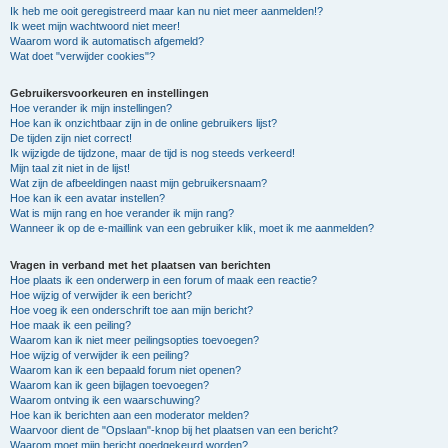
Ik heb me ooit geregistreerd maar kan nu niet meer aanmelden!?
Ik weet mijn wachtwoord niet meer!
Waarom word ik automatisch afgemeld?
Wat doet "verwijder cookies"?
Gebruikersvoorkeuren en instellingen
Hoe verander ik mijn instellingen?
Hoe kan ik onzichtbaar zijn in de online gebruikers lijst?
De tijden zijn niet correct!
Ik wijzigde de tijdzone, maar de tijd is nog steeds verkeerd!
Mijn taal zit niet in de lijst!
Wat zijn de afbeeldingen naast mijn gebruikersnaam?
Hoe kan ik een avatar instellen?
Wat is mijn rang en hoe verander ik mijn rang?
Wanneer ik op de e-maillink van een gebruiker klik, moet ik me aanmelden?
Vragen in verband met het plaatsen van berichten
Hoe plaats ik een onderwerp in een forum of maak een reactie?
Hoe wijzig of verwijder ik een bericht?
Hoe voeg ik een onderschrift toe aan mijn bericht?
Hoe maak ik een peiling?
Waarom kan ik niet meer peilingsopties toevoegen?
Hoe wijzig of verwijder ik een peiling?
Waarom kan ik een bepaald forum niet openen?
Waarom kan ik geen bijlagen toevoegen?
Waarom ontving ik een waarschuwing?
Hoe kan ik berichten aan een moderator melden?
Waarvoor dient de "Opslaan"-knop bij het plaatsen van een bericht?
Waarom moet mijn bericht goedgekeurd worden?