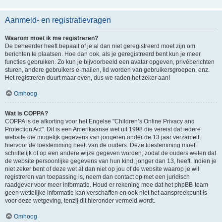
Aanmeld- en registratievragen
Waarom moet ik me registreren?
De beheerder heeft bepaalt of je al dan niet geregistreerd moet zijn om
berichten te plaatsen. Hoe dan ook, als je geregistreerd bent kun je meer
functies gebruiken. Zo kun je bijvoorbeeld een avatar opgeven, privéberichten
sturen, andere gebruikers e-mailen, lid worden van gebruikersgroepen, enz.
Het registreren duurt maar even, dus we raden het zeker aan!
Omhoog
Wat is COPPA?
COPPA is de afkorting voor het Engelse "Children’s Online Privacy and
Protection Act". Dit is een Amerikaanse wet uit 1998 die vereist dat iedere
website die mogelijk gegevens van jongeren onder de 13 jaar verzamelt,
hiervoor de toestemming heeft van de ouders. Deze toestemming moet
schriftelijk of op een andere wijze gegeven worden, zodat de ouders weten dat
de website persoonlijke gegevens van hun kind, jonger dan 13, heeft. Indien je
niet zeker bent of deze wet al dan niet op jou of de website waarop je wil
registreren van toepassing is, neem dan contact op met een juridisch
raadgever voor meer informatie. Houd er rekening mee dat het phpBB-team
geen wettelijke informatie kan verschaffen en ook niet het aanspreekpunt is
voor deze wetgeving, tenzij dit hieronder vermeld wordt.
Omhoog