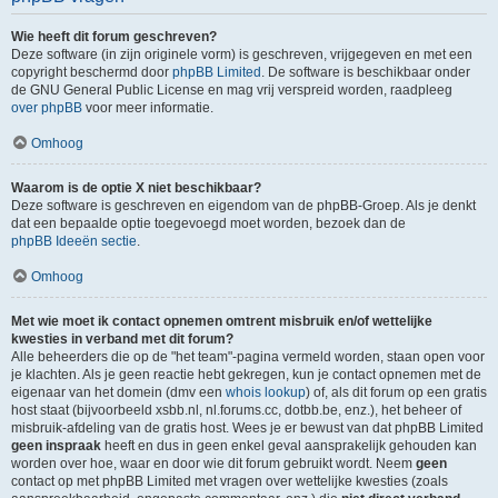
Wie heeft dit forum geschreven?
Deze software (in zijn originele vorm) is geschreven, vrijgegeven en met een
copyright beschermd door
phpBB Limited
. De software is beschikbaar onder
de GNU General Public License en mag vrij verspreid worden, raadpleeg
over phpBB
voor meer informatie.
Omhoog
Waarom is de optie X niet beschikbaar?
Deze software is geschreven en eigendom van de phpBB-Groep. Als je denkt
dat een bepaalde optie toegevoegd moet worden, bezoek dan de
phpBB Ideeën sectie
.
Omhoog
Met wie moet ik contact opnemen omtrent misbruik en/of wettelijke
kwesties in verband met dit forum?
Alle beheerders die op de "het team"-pagina vermeld worden, staan open voor
je klachten. Als je geen reactie hebt gekregen, kun je contact opnemen met de
eigenaar van het domein (dmv een
whois lookup
) of, als dit forum op een gratis
host staat (bijvoorbeeld xsbb.nl, nl.forums.cc, dotbb.be, enz.), het beheer of
misbruik-afdeling van de gratis host. Wees je er bewust van dat phpBB Limited
geen inspraak
heeft en dus in geen enkel geval aansprakelijk gehouden kan
worden over hoe, waar en door wie dit forum gebruikt wordt. Neem
geen
contact op met phpBB Limited met vragen over wettelijke kwesties (zoals