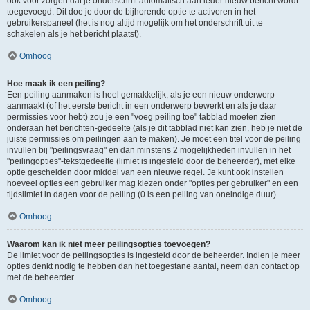
ook voor zorgen dat je onderschrift automatisch aan ieder nieuw bericht wordt
toegevoegd. Dit doe je door de bijhorende optie te activeren in het
gebruikerspaneel (het is nog altijd mogelijk om het onderschrift uit te
schakelen als je het bericht plaatst).
Omhoog
Hoe maak ik een peiling?
Een peiling aanmaken is heel gemakkelijk, als je een nieuw onderwerp
aanmaakt (of het eerste bericht in een onderwerp bewerkt en als je daar
permissies voor hebt) zou je een "voeg peiling toe" tabblad moeten zien
onderaan het berichten-gedeelte (als je dit tabblad niet kan zien, heb je niet de
juiste permissies om peilingen aan te maken). Je moet een titel voor de peiling
invullen bij "peilingsvraag" en dan minstens 2 mogelijkheden invullen in het
"peilingopties"-tekstgedeelte (limiet is ingesteld door de beheerder), met elke
optie gescheiden door middel van een nieuwe regel. Je kunt ook instellen
hoeveel opties een gebruiker mag kiezen onder "opties per gebruiker" en een
tijdslimiet in dagen voor de peiling (0 is een peiling van oneindige duur).
Omhoog
Waarom kan ik niet meer peilingsopties toevoegen?
De limiet voor de peilingsopties is ingesteld door de beheerder. Indien je meer
opties denkt nodig te hebben dan het toegestane aantal, neem dan contact op
met de beheerder.
Omhoog