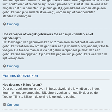
vriendenlijst staan worden in het gebruikerspaneel weergegeven zodat je snel
kunt controleren of ze online zijn, of een privébericht kunt sturen. Tevens is het
mogelijk dat hun berichten, in je huidige stijl, gemarkeerd worden. Als je een
gebruiker aan je vijandenlijst toevoegt, worden zijn of haar berichten
standaard verborgen.
Omhoog
Hoe verwijder of voeg ik gebruikers toe aan mijn vrienden- en/of
vijandenlijst?
Het toevoegen van gebruikers kan op 2 manieren. In het profiel van iedere
gebruiker staat een link om de gebruiker aan je vrienden- of vijandenlijst toe te
voegen. De tweede manier is via het gebruikerspaneel, je moet dan een
gebruikersnaam opgeven. Op dezelfde pagina kun je gebruikers weer van de
lijst verwijderen.
Omhoog
Forums doorzoeken
Hoe doorzoek ik het forum?
Door een zoekterm op te geven in het zoekveld, die je vindt op de index-,
forum- en onderwerppagina. Uitgebreid zoeken is mogelijk door op de
"zoeken" link te klikken, deze vind je op iedere pagina.
Omhoog