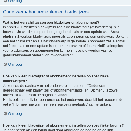
Omhoog
Onderwerpabonnementen en bladwijzers
Wat is het verschil tussen een bladwijzer en abonnement?
In phpBB 3.0 werkten bladwijzers zoals de bladwijzers (of favorieten) in je
browser. Je werd niet op de hoogte gebracht als er een update was. Vanaf
phpBB 3.1 werken bladwijzers meer als abonneren op een onderwerp. Je kunt
een notificatie krijgen als het onderwerp is geüpdate. Abonneren zal je echter
notificeren als er een update is op een onderwerp of forum. Notificatieopties
voor bladwijzers en abonnementen kunnen ingesteld worden via het
gebruikerspaneel onder “Forumvoorkeuren”.
Omhoog
Hoe kan ik een bladwijzer of abonnement instellen op specifieke
onderwerpen?
Je kunt op de pagina van het onderwerp in het menu “Onderwerp
gereedschap” een bladwijzer of abonnement instellen. Dit menu is zowel
boven- als onderaan de pagina te vinden.
Het is ook mogelijk te abonneren op het onderwerp door bij het reageren de
optie “Informeer me wanneer een reactie is geplaatst” aan te vinken.
Omhoog
Hoe kan ik een bladwijzer of abonnement instellen op specifieke forums?
Je abonneren op een forum gaat door onderaan de pagina op de link