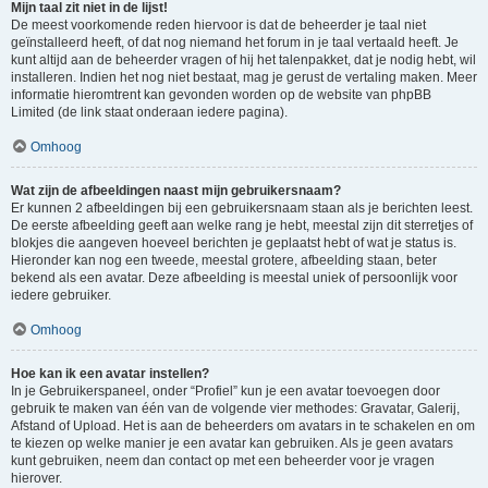
Mijn taal zit niet in de lijst!
De meest voorkomende reden hiervoor is dat de beheerder je taal niet
geïnstalleerd heeft, of dat nog niemand het forum in je taal vertaald heeft. Je
kunt altijd aan de beheerder vragen of hij het talenpakket, dat je nodig hebt, wil
installeren. Indien het nog niet bestaat, mag je gerust de vertaling maken. Meer
informatie hieromtrent kan gevonden worden op de website van phpBB
Limited (de link staat onderaan iedere pagina).
Omhoog
Wat zijn de afbeeldingen naast mijn gebruikersnaam?
Er kunnen 2 afbeeldingen bij een gebruikersnaam staan als je berichten leest.
De eerste afbeelding geeft aan welke rang je hebt, meestal zijn dit sterretjes of
blokjes die aangeven hoeveel berichten je geplaatst hebt of wat je status is.
Hieronder kan nog een tweede, meestal grotere, afbeelding staan, beter
bekend als een avatar. Deze afbeelding is meestal uniek of persoonlijk voor
iedere gebruiker.
Omhoog
Hoe kan ik een avatar instellen?
In je Gebruikerspaneel, onder “Profiel” kun je een avatar toevoegen door
gebruik te maken van één van de volgende vier methodes: Gravatar, Galerij,
Afstand of Upload. Het is aan de beheerders om avatars in te schakelen en om
te kiezen op welke manier je een avatar kan gebruiken. Als je geen avatars
kunt gebruiken, neem dan contact op met een beheerder voor je vragen
hierover.