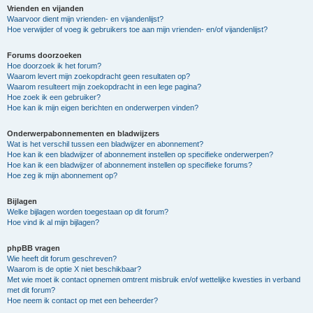
Vrienden en vijanden
Waarvoor dient mijn vrienden- en vijandenlijst?
Hoe verwijder of voeg ik gebruikers toe aan mijn vrienden- en/of vijandenlijst?
Forums doorzoeken
Hoe doorzoek ik het forum?
Waarom levert mijn zoekopdracht geen resultaten op?
Waarom resulteert mijn zoekopdracht in een lege pagina?
Hoe zoek ik een gebruiker?
Hoe kan ik mijn eigen berichten en onderwerpen vinden?
Onderwerpabonnementen en bladwijzers
Wat is het verschil tussen een bladwijzer en abonnement?
Hoe kan ik een bladwijzer of abonnement instellen op specifieke onderwerpen?
Hoe kan ik een bladwijzer of abonnement instellen op specifieke forums?
Hoe zeg ik mijn abonnement op?
Bijlagen
Welke bijlagen worden toegestaan op dit forum?
Hoe vind ik al mijn bijlagen?
phpBB vragen
Wie heeft dit forum geschreven?
Waarom is de optie X niet beschikbaar?
Met wie moet ik contact opnemen omtrent misbruik en/of wettelijke kwesties in verband
met dit forum?
Hoe neem ik contact op met een beheerder?