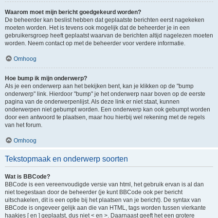
Waarom moet mijn bericht goedgekeurd worden?
De beheerder kan beslist hebben dat geplaatste berichten eerst nagekeken
moeten worden. Het is tevens ook mogelijk dat de beheerder je in een
gebruikersgroep heeft geplaatst waarvan de berichten altijd nagelezen moeten
worden. Neem contact op met de beheerder voor verdere informatie.
Omhoog
Hoe bump ik mijn onderwerp?
Als je een onderwerp aan het bekijken bent, kan je klikken op de "bump
onderwerp" link. Hierdoor "bump" je het onderwerp naar boven op de eerste
pagina van de onderwerpenlijst. Als deze link er niet staat, kunnen
onderwerpen niet gebumpt worden. Een onderwerp kan ook gebumpt worden
door een antwoord te plaatsen, maar hou hierbij wel rekening met de regels
van het forum.
Omhoog
Tekstopmaak en onderwerp soorten
Wat is BBCode?
BBCode is een vereenvoudigde versie van html, het gebruik ervan is al dan
niet toegestaan door de beheerder (je kunt BBCode ook per bericht
uitschakelen, dit is een optie bij het plaatsen van je bericht). De syntax van
BBCode is ongeveer gelijk aan die van HTML, tags worden tussen vierkante
haakjes [ en ] geplaatst, dus niet < en >. Daarnaast geeft het een grotere