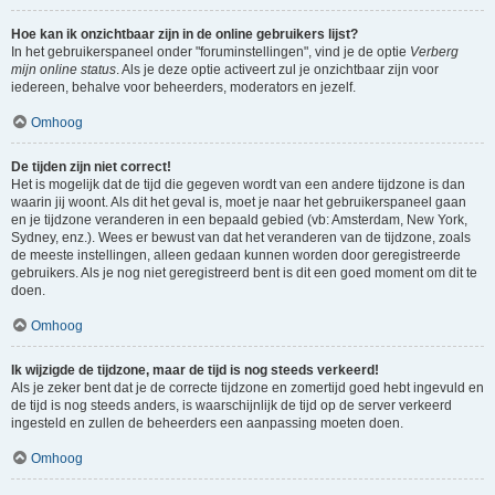
Hoe kan ik onzichtbaar zijn in de online gebruikers lijst?
In het gebruikerspaneel onder "foruminstellingen", vind je de optie
Verberg
mijn online status
. Als je deze optie activeert zul je onzichtbaar zijn voor
iedereen, behalve voor beheerders, moderators en jezelf.
Omhoog
De tijden zijn niet correct!
Het is mogelijk dat de tijd die gegeven wordt van een andere tijdzone is dan
waarin jij woont. Als dit het geval is, moet je naar het gebruikerspaneel gaan
en je tijdzone veranderen in een bepaald gebied (vb: Amsterdam, New York,
Sydney, enz.). Wees er bewust van dat het veranderen van de tijdzone, zoals
de meeste instellingen, alleen gedaan kunnen worden door geregistreerde
gebruikers. Als je nog niet geregistreerd bent is dit een goed moment om dit te
doen.
Omhoog
Ik wijzigde de tijdzone, maar de tijd is nog steeds verkeerd!
Als je zeker bent dat je de correcte tijdzone en zomertijd goed hebt ingevuld en
de tijd is nog steeds anders, is waarschijnlijk de tijd op de server verkeerd
ingesteld en zullen de beheerders een aanpassing moeten doen.
Omhoog