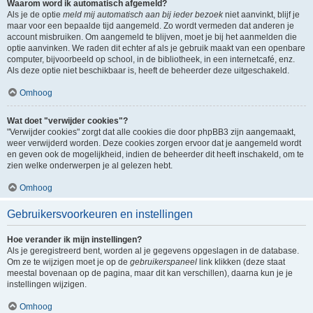
Waarom word ik automatisch afgemeld?
Als je de optie
meld mij automatisch aan bij ieder bezoek
niet aanvinkt, blijf je
maar voor een bepaalde tijd aangemeld. Zo wordt vermeden dat anderen je
account misbruiken. Om aangemeld te blijven, moet je bij het aanmelden die
optie aanvinken. We raden dit echter af als je gebruik maakt van een openbare
computer, bijvoorbeeld op school, in de bibliotheek, in een internetcafé, enz.
Als deze optie niet beschikbaar is, heeft de beheerder deze uitgeschakeld.
Omhoog
Wat doet "verwijder cookies"?
"Verwijder cookies" zorgt dat alle cookies die door phpBB3 zijn aangemaakt,
weer verwijderd worden. Deze cookies zorgen ervoor dat je aangemeld wordt
en geven ook de mogelijkheid, indien de beheerder dit heeft inschakeld, om te
zien welke onderwerpen je al gelezen hebt.
Omhoog
Gebruikersvoorkeuren en instellingen
Hoe verander ik mijn instellingen?
Als je geregistreerd bent, worden al je gegevens opgeslagen in de database.
Om ze te wijzigen moet je op de
gebruikerspaneel
link klikken (deze staat
meestal bovenaan op de pagina, maar dit kan verschillen), daarna kun je je
instellingen wijzigen.
Omhoog