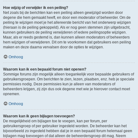
Hoe wijzig of verwijder ik een peiling?
Net zoals bij de berichten kan een peiling alleen gewijzigd worden door
degene die hem gemaakt heeft, en door een moderator of beheerder. Om de
peiling te wijzigen moet je het allereerste bericht van het onderwerp wijzigen
(hieraan is de peiling gekoppeld). Als er nog geen stemmen zijn uitgebracht,
kunnen gebruikers de peiling verwijderen of iedere peilingsoptie wijzigen.
Maar, als er reeds gestemd is, dan kunnen alleen moderators of beheerders
hem wijzigen of verwijderen. Dit om te voorkomen dat gebruikers een peiling
maken en deze daarna vervalsen door de opties te wijzigen.
Omhoog
Waarom kan ik een bepaald forum niet openen?
Sommige forums zijn mogelijk alleen toegankelijk voor bepaalde gebruikers of
gebruikersgroepen. Om berichten te zien, lezen, plaatsen, enz. heb je speciale
permissies nodig. Deze permissies kun je alleen van moderators of
beheerders krijgen, zij zijn dus ook degene met wie je hierover contact moet
opnemen.
Omhoog
Waarom kan ik geen bijlagen toevoegen?
De mogelijkheid om bijlagen toe te voegen, kan per forum, per
gebruikersgroep of per gebruiker ingesteld worden. De beheerder kan het
bijvoorbeeld zo ingesteld hebben dat je in een bepaald forum helemaal geen
bijlagen mag toevoegen of dat alleen de beheerdersgroep dit mag. Neem