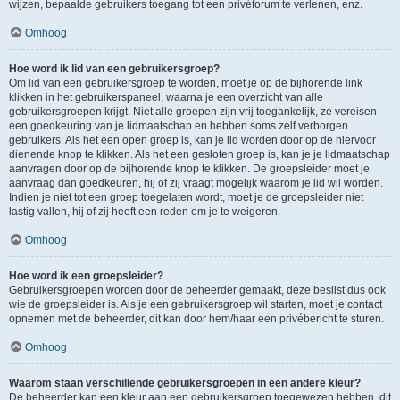
wijzen, bepaalde gebruikers toegang tot een privéforum te verlenen, enz.
Omhoog
Hoe word ik lid van een gebruikersgroep?
Om lid van een gebruikersgroep te worden, moet je op de bijhorende link
klikken in het gebruikerspaneel, waarna je een overzicht van alle
gebruikersgroepen krijgt. Niet alle groepen zijn vrij toegankelijk, ze vereisen
een goedkeuring van je lidmaatschap en hebben soms zelf verborgen
gebruikers. Als het een open groep is, kan je lid worden door op de hiervoor
dienende knop te klikken. Als het een gesloten groep is, kan je je lidmaatschap
aanvragen door op de bijhorende knop te klikken. De groepsleider moet je
aanvraag dan goedkeuren, hij of zij vraagt mogelijk waarom je lid wil worden.
Indien je niet tot een groep toegelaten wordt, moet je de groepsleider niet
lastig vallen, hij of zij heeft een reden om je te weigeren.
Omhoog
Hoe word ik een groepsleider?
Gebruikersgroepen worden door de beheerder gemaakt, deze beslist dus ook
wie de groepsleider is. Als je een gebruikersgroep wil starten, moet je contact
opnemen met de beheerder, dit kan door hem/haar een privébericht te sturen.
Omhoog
Waarom staan verschillende gebruikersgroepen in een andere kleur?
De beheerder kan een kleur aan een gebruikersgroep toegewezen hebben, dit