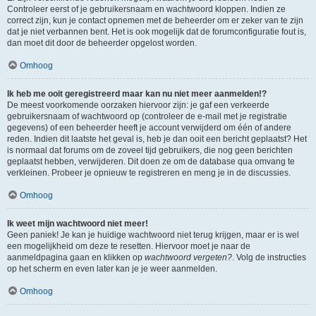
Controleer eerst of je gebruikersnaam en wachtwoord kloppen. Indien ze
correct zijn, kun je contact opnemen met de beheerder om er zeker van te zijn
dat je niet verbannen bent. Het is ook mogelijk dat de forumconfiguratie fout is,
dan moet dit door de beheerder opgelost worden.
Omhoog
Ik heb me ooit geregistreerd maar kan nu niet meer aanmelden!?
De meest voorkomende oorzaken hiervoor zijn: je gaf een verkeerde
gebruikersnaam of wachtwoord op (controleer de e-mail met je registratie
gegevens) of een beheerder heeft je account verwijderd om één of andere
reden. Indien dit laatste het geval is, heb je dan ooit een bericht geplaatst? Het
is normaal dat forums om de zoveel tijd gebruikers, die nog geen berichten
geplaatst hebben, verwijderen. Dit doen ze om de database qua omvang te
verkleinen. Probeer je opnieuw te registreren en meng je in de discussies.
Omhoog
Ik weet mijn wachtwoord niet meer!
Geen paniek! Je kan je huidige wachtwoord niet terug krijgen, maar er is wel
een mogelijkheid om deze te resetten. Hiervoor moet je naar de
aanmeldpagina gaan en klikken op
wachtwoord vergeten?
. Volg de instructies
op het scherm en even later kan je je weer aanmelden.
Omhoog