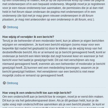
op een onderwerp te maken, klik je op de bijhorende knop op ofwel de pagina
met onderwerpen of in een bepaald onderwerp. Mogelijk moet je je registreren
voor je een nieuw onderwerp kan aanmaken, de permissies die je al dan niet
hebt in het forum staan onderaan de pagina met onderwerpen of in een
onderwerp (de lijst met
je mag geen nieuwe onderwerpen in dit forum
plaatsen, je mag niet antwoorden op een onderwerp in dit forum, enz.
).
Omhoog
Hoe wijzig of verwijder ik een bericht?
Tenzij je de beheerder of een moderator bent, kun je alleen je eigen berichten
wijzigen en verwijderen. Je kunt een bericht wijzigen (soms maar voor een
beperkte tijd nadat het geplaatst is) door te klikken op de
wijzig
knop van het
desbetreffende bericht. Als er al iemand op je bericht gereageerd heeft, komt er
onderaan je bericht een klein tekstje dat zegt hoeveel keer en wanneer je het
bericht voor het laatst je gewijzigd hebt. Dit zal niet verschijnen als nog
niemand gereageerd heeft, evenmin als een beheerder of moderator je bericht
gewijzigd heeft. Zij kunnen wel een mededeling toevoegen, waarom ze je
bericht gewijzigd hebben. Het verwijderen van een bericht is niet meer
mogelijk zodra er iemand op gereageerd heeft.
Omhoog
Hoe voeg ik een onderschrift toe aan mijn bericht?
Om een onderschrift aan je bericht toe te voegen, moet je er eerst één maken.
Dit kun je via het gebruikerspaneel doen. Als je dit gedaan hebt, kun je de
optie
voeg mijn onderschrift toe
aanvinken als je een bericht plaatst. Je kunt er