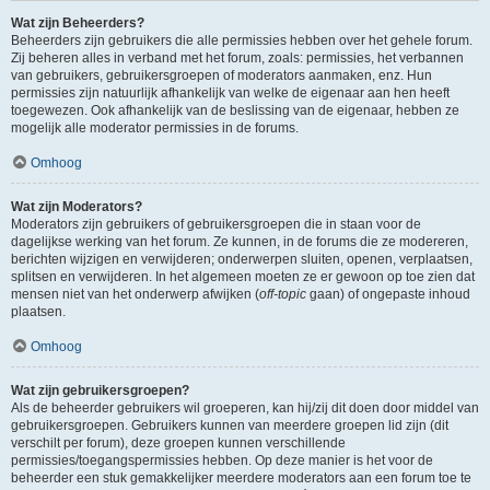
Wat zijn Beheerders?
Beheerders zijn gebruikers die alle permissies hebben over het gehele forum.
Zij beheren alles in verband met het forum, zoals: permissies, het verbannen
van gebruikers, gebruikersgroepen of moderators aanmaken, enz. Hun
permissies zijn natuurlijk afhankelijk van welke de eigenaar aan hen heeft
toegewezen. Ook afhankelijk van de beslissing van de eigenaar, hebben ze
mogelijk alle moderator permissies in de forums.
Omhoog
Wat zijn Moderators?
Moderators zijn gebruikers of gebruikersgroepen die in staan voor de
dagelijkse werking van het forum. Ze kunnen, in de forums die ze modereren,
berichten wijzigen en verwijderen; onderwerpen sluiten, openen, verplaatsen,
splitsen en verwijderen. In het algemeen moeten ze er gewoon op toe zien dat
mensen niet van het onderwerp afwijken (
off-topic
gaan) of ongepaste inhoud
plaatsen.
Omhoog
Wat zijn gebruikersgroepen?
Als de beheerder gebruikers wil groeperen, kan hij/zij dit doen door middel van
gebruikersgroepen. Gebruikers kunnen van meerdere groepen lid zijn (dit
verschilt per forum), deze groepen kunnen verschillende
permissies/toegangspermissies hebben. Op deze manier is het voor de
beheerder een stuk gemakkelijker meerdere moderators aan een forum toe te