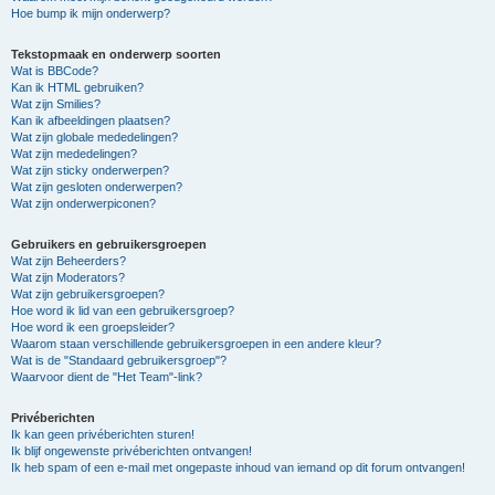
Hoe bump ik mijn onderwerp?
Tekstopmaak en onderwerp soorten
Wat is BBCode?
Kan ik HTML gebruiken?
Wat zijn Smilies?
Kan ik afbeeldingen plaatsen?
Wat zijn globale mededelingen?
Wat zijn mededelingen?
Wat zijn sticky onderwerpen?
Wat zijn gesloten onderwerpen?
Wat zijn onderwerpiconen?
Gebruikers en gebruikersgroepen
Wat zijn Beheerders?
Wat zijn Moderators?
Wat zijn gebruikersgroepen?
Hoe word ik lid van een gebruikersgroep?
Hoe word ik een groepsleider?
Waarom staan verschillende gebruikersgroepen in een andere kleur?
Wat is de "Standaard gebruikersgroep"?
Waarvoor dient de "Het Team"-link?
Privéberichten
Ik kan geen privéberichten sturen!
Ik blijf ongewenste privéberichten ontvangen!
Ik heb spam of een e-mail met ongepaste inhoud van iemand op dit forum ontvangen!