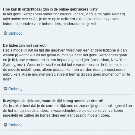
Hoe kan ik onzichtbaar zijn in de online gebruikers lijst?
In het gebruikerspaneel onder "foruminstellingen", vind je de optie
Verberg
mijn online status
. Als je deze optie activeert zul je onzichtbaar zijn voor
iedereen, behalve voor beheerders, moderators en jezelf.
Omhoog
De tijden zijn niet correct!
Het is mogelijk dat de tijd die gegeven wordt van een andere tijdzone is dan
waarin jij woont. Als dit het geval is, moet je naar het gebruikerspaneel gaan
en je tijdzone veranderen in een bepaald gebied (vb: Amsterdam, New York,
Sydney, enz.). Wees er bewust van dat het veranderen van de tijdzone, zoals
de meeste instellingen, alleen gedaan kunnen worden door geregistreerde
gebruikers. Als je nog niet geregistreerd bent is dit een goed moment om dit te
doen.
Omhoog
Ik wijzigde de tijdzone, maar de tijd is nog steeds verkeerd!
Als je zeker bent dat je de correcte tijdzone en zomertijd goed hebt ingevuld en
de tijd is nog steeds anders, is waarschijnlijk de tijd op de server verkeerd
ingesteld en zullen de beheerders een aanpassing moeten doen.
Omhoog