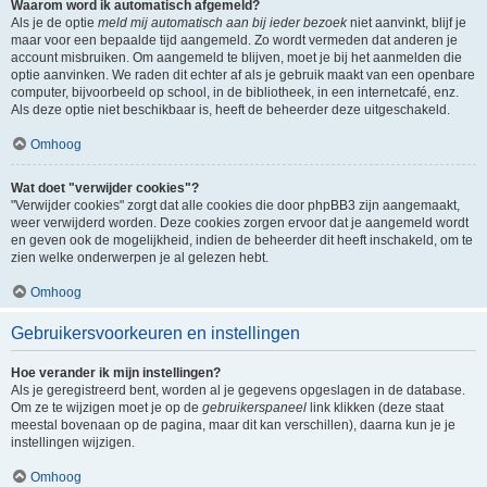
Waarom word ik automatisch afgemeld?
Als je de optie
meld mij automatisch aan bij ieder bezoek
niet aanvinkt, blijf je
maar voor een bepaalde tijd aangemeld. Zo wordt vermeden dat anderen je
account misbruiken. Om aangemeld te blijven, moet je bij het aanmelden die
optie aanvinken. We raden dit echter af als je gebruik maakt van een openbare
computer, bijvoorbeeld op school, in de bibliotheek, in een internetcafé, enz.
Als deze optie niet beschikbaar is, heeft de beheerder deze uitgeschakeld.
Omhoog
Wat doet "verwijder cookies"?
"Verwijder cookies" zorgt dat alle cookies die door phpBB3 zijn aangemaakt,
weer verwijderd worden. Deze cookies zorgen ervoor dat je aangemeld wordt
en geven ook de mogelijkheid, indien de beheerder dit heeft inschakeld, om te
zien welke onderwerpen je al gelezen hebt.
Omhoog
Gebruikersvoorkeuren en instellingen
Hoe verander ik mijn instellingen?
Als je geregistreerd bent, worden al je gegevens opgeslagen in de database.
Om ze te wijzigen moet je op de
gebruikerspaneel
link klikken (deze staat
meestal bovenaan op de pagina, maar dit kan verschillen), daarna kun je je
instellingen wijzigen.
Omhoog