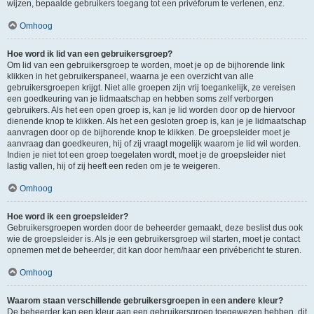
wijzen, bepaalde gebruikers toegang tot een privéforum te verlenen, enz.
Omhoog
Hoe word ik lid van een gebruikersgroep?
Om lid van een gebruikersgroep te worden, moet je op de bijhorende link
klikken in het gebruikerspaneel, waarna je een overzicht van alle
gebruikersgroepen krijgt. Niet alle groepen zijn vrij toegankelijk, ze vereisen
een goedkeuring van je lidmaatschap en hebben soms zelf verborgen
gebruikers. Als het een open groep is, kan je lid worden door op de hiervoor
dienende knop te klikken. Als het een gesloten groep is, kan je je lidmaatschap
aanvragen door op de bijhorende knop te klikken. De groepsleider moet je
aanvraag dan goedkeuren, hij of zij vraagt mogelijk waarom je lid wil worden.
Indien je niet tot een groep toegelaten wordt, moet je de groepsleider niet
lastig vallen, hij of zij heeft een reden om je te weigeren.
Omhoog
Hoe word ik een groepsleider?
Gebruikersgroepen worden door de beheerder gemaakt, deze beslist dus ook
wie de groepsleider is. Als je een gebruikersgroep wil starten, moet je contact
opnemen met de beheerder, dit kan door hem/haar een privébericht te sturen.
Omhoog
Waarom staan verschillende gebruikersgroepen in een andere kleur?
De beheerder kan een kleur aan een gebruikersgroep toegewezen hebben, dit