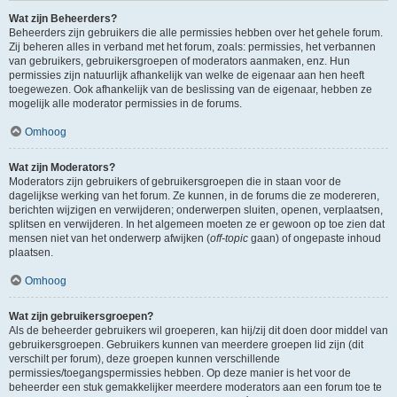
Wat zijn Beheerders?
Beheerders zijn gebruikers die alle permissies hebben over het gehele forum.
Zij beheren alles in verband met het forum, zoals: permissies, het verbannen
van gebruikers, gebruikersgroepen of moderators aanmaken, enz. Hun
permissies zijn natuurlijk afhankelijk van welke de eigenaar aan hen heeft
toegewezen. Ook afhankelijk van de beslissing van de eigenaar, hebben ze
mogelijk alle moderator permissies in de forums.
Omhoog
Wat zijn Moderators?
Moderators zijn gebruikers of gebruikersgroepen die in staan voor de
dagelijkse werking van het forum. Ze kunnen, in de forums die ze modereren,
berichten wijzigen en verwijderen; onderwerpen sluiten, openen, verplaatsen,
splitsen en verwijderen. In het algemeen moeten ze er gewoon op toe zien dat
mensen niet van het onderwerp afwijken (
off-topic
gaan) of ongepaste inhoud
plaatsen.
Omhoog
Wat zijn gebruikersgroepen?
Als de beheerder gebruikers wil groeperen, kan hij/zij dit doen door middel van
gebruikersgroepen. Gebruikers kunnen van meerdere groepen lid zijn (dit
verschilt per forum), deze groepen kunnen verschillende
permissies/toegangspermissies hebben. Op deze manier is het voor de
beheerder een stuk gemakkelijker meerdere moderators aan een forum toe te