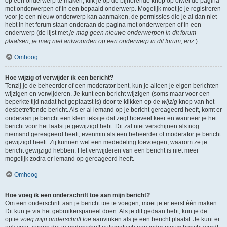
op een onderwerp te maken, klik je op de bijhorende knop op ofwel de pagina
met onderwerpen of in een bepaald onderwerp. Mogelijk moet je je registreren
voor je een nieuw onderwerp kan aanmaken, de permissies die je al dan niet
hebt in het forum staan onderaan de pagina met onderwerpen of in een
onderwerp (de lijst met
je mag geen nieuwe onderwerpen in dit forum
plaatsen, je mag niet antwoorden op een onderwerp in dit forum, enz.
).
Omhoog
Hoe wijzig of verwijder ik een bericht?
Tenzij je de beheerder of een moderator bent, kun je alleen je eigen berichten
wijzigen en verwijderen. Je kunt een bericht wijzigen (soms maar voor een
beperkte tijd nadat het geplaatst is) door te klikken op de
wijzig
knop van het
desbetreffende bericht. Als er al iemand op je bericht gereageerd heeft, komt er
onderaan je bericht een klein tekstje dat zegt hoeveel keer en wanneer je het
bericht voor het laatst je gewijzigd hebt. Dit zal niet verschijnen als nog
niemand gereageerd heeft, evenmin als een beheerder of moderator je bericht
gewijzigd heeft. Zij kunnen wel een mededeling toevoegen, waarom ze je
bericht gewijzigd hebben. Het verwijderen van een bericht is niet meer
mogelijk zodra er iemand op gereageerd heeft.
Omhoog
Hoe voeg ik een onderschrift toe aan mijn bericht?
Om een onderschrift aan je bericht toe te voegen, moet je er eerst één maken.
Dit kun je via het gebruikerspaneel doen. Als je dit gedaan hebt, kun je de
optie
voeg mijn onderschrift toe
aanvinken als je een bericht plaatst. Je kunt er