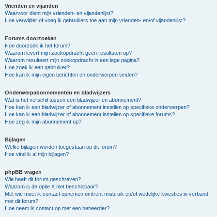
Vrienden en vijanden
Waarvoor dient mijn vrienden- en vijandenlijst?
Hoe verwijder of voeg ik gebruikers toe aan mijn vrienden- en/of vijandenlijst?
Forums doorzoeken
Hoe doorzoek ik het forum?
Waarom levert mijn zoekopdracht geen resultaten op?
Waarom resulteert mijn zoekopdracht in een lege pagina?
Hoe zoek ik een gebruiker?
Hoe kan ik mijn eigen berichten en onderwerpen vinden?
Onderwerpabonnementen en bladwijzers
Wat is het verschil tussen een bladwijzer en abonnement?
Hoe kan ik een bladwijzer of abonnement instellen op specifieke onderwerpen?
Hoe kan ik een bladwijzer of abonnement instellen op specifieke forums?
Hoe zeg ik mijn abonnement op?
Bijlagen
Welke bijlagen worden toegestaan op dit forum?
Hoe vind ik al mijn bijlagen?
phpBB vragen
Wie heeft dit forum geschreven?
Waarom is de optie X niet beschikbaar?
Met wie moet ik contact opnemen omtrent misbruik en/of wettelijke kwesties in verband
met dit forum?
Hoe neem ik contact op met een beheerder?