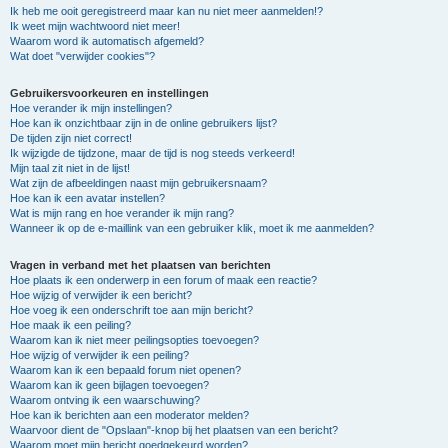
Ik heb me ooit geregistreerd maar kan nu niet meer aanmelden!?
Ik weet mijn wachtwoord niet meer!
Waarom word ik automatisch afgemeld?
Wat doet "verwijder cookies"?
Gebruikersvoorkeuren en instellingen
Hoe verander ik mijn instellingen?
Hoe kan ik onzichtbaar zijn in de online gebruikers lijst?
De tijden zijn niet correct!
Ik wijzigde de tijdzone, maar de tijd is nog steeds verkeerd!
Mijn taal zit niet in de lijst!
Wat zijn de afbeeldingen naast mijn gebruikersnaam?
Hoe kan ik een avatar instellen?
Wat is mijn rang en hoe verander ik mijn rang?
Wanneer ik op de e-maillink van een gebruiker klik, moet ik me aanmelden?
Vragen in verband met het plaatsen van berichten
Hoe plaats ik een onderwerp in een forum of maak een reactie?
Hoe wijzig of verwijder ik een bericht?
Hoe voeg ik een onderschrift toe aan mijn bericht?
Hoe maak ik een peiling?
Waarom kan ik niet meer peilingsopties toevoegen?
Hoe wijzig of verwijder ik een peiling?
Waarom kan ik een bepaald forum niet openen?
Waarom kan ik geen bijlagen toevoegen?
Waarom ontving ik een waarschuwing?
Hoe kan ik berichten aan een moderator melden?
Waarvoor dient de "Opslaan"-knop bij het plaatsen van een bericht?
Waarom moet mijn bericht goedgekeurd worden?