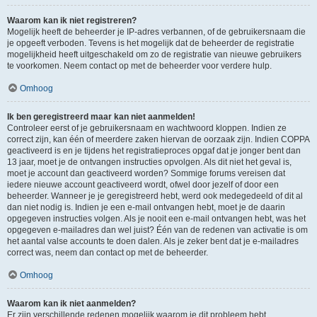
Waarom kan ik niet registreren?
Mogelijk heeft de beheerder je IP-adres verbannen, of de gebruikersnaam die
je opgeeft verboden. Tevens is het mogelijk dat de beheerder de registratie
mogelijkheid heeft uitgeschakeld om zo de registratie van nieuwe gebruikers
te voorkomen. Neem contact op met de beheerder voor verdere hulp.
Omhoog
Ik ben geregistreerd maar kan niet aanmelden!
Controleer eerst of je gebruikersnaam en wachtwoord kloppen. Indien ze
correct zijn, kan één of meerdere zaken hiervan de oorzaak zijn. Indien COPPA
geactiveerd is en je tijdens het registratieproces opgaf dat je jonger bent dan
13 jaar, moet je de ontvangen instructies opvolgen. Als dit niet het geval is,
moet je account dan geactiveerd worden? Sommige forums vereisen dat
iedere nieuwe account geactiveerd wordt, ofwel door jezelf of door een
beheerder. Wanneer je je geregistreerd hebt, werd ook medegedeeld of dit al
dan niet nodig is. Indien je een e-mail ontvangen hebt, moet je de daarin
opgegeven instructies volgen. Als je nooit een e-mail ontvangen hebt, was het
opgegeven e-mailadres dan wel juist? Één van de redenen van activatie is om
het aantal valse accounts te doen dalen. Als je zeker bent dat je e-mailadres
correct was, neem dan contact op met de beheerder.
Omhoog
Waarom kan ik niet aanmelden?
Er zijn verschillende redenen mogelijk waarom je dit probleem hebt.