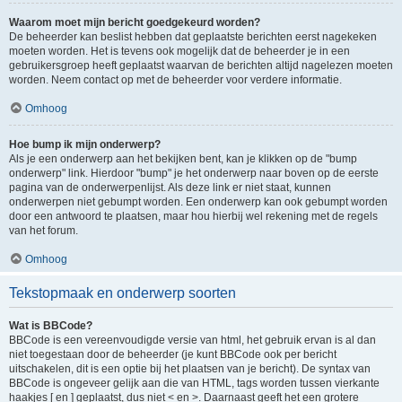
Waarom moet mijn bericht goedgekeurd worden?
De beheerder kan beslist hebben dat geplaatste berichten eerst nagekeken
moeten worden. Het is tevens ook mogelijk dat de beheerder je in een
gebruikersgroep heeft geplaatst waarvan de berichten altijd nagelezen moeten
worden. Neem contact op met de beheerder voor verdere informatie.
Omhoog
Hoe bump ik mijn onderwerp?
Als je een onderwerp aan het bekijken bent, kan je klikken op de "bump
onderwerp" link. Hierdoor "bump" je het onderwerp naar boven op de eerste
pagina van de onderwerpenlijst. Als deze link er niet staat, kunnen
onderwerpen niet gebumpt worden. Een onderwerp kan ook gebumpt worden
door een antwoord te plaatsen, maar hou hierbij wel rekening met de regels
van het forum.
Omhoog
Tekstopmaak en onderwerp soorten
Wat is BBCode?
BBCode is een vereenvoudigde versie van html, het gebruik ervan is al dan
niet toegestaan door de beheerder (je kunt BBCode ook per bericht
uitschakelen, dit is een optie bij het plaatsen van je bericht). De syntax van
BBCode is ongeveer gelijk aan die van HTML, tags worden tussen vierkante
haakjes [ en ] geplaatst, dus niet < en >. Daarnaast geeft het een grotere