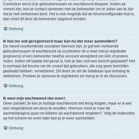
Controleer eerst of je gebruikersnaam en wachtwoord kloppen. Indien ze
correct zijn, kun je contact opnemen met de beheerder om er zeker van te zijn
dat je niet verbannen bent. Het is ook mogelijk dat de forumconfiguratie fout is,
dan moet dit door de beheerder opgelost worden.
Omhoog
Ik heb me ooit geregistreerd maar kan nu niet meer aanmelden!?
De meest voorkomende oorzaken hiervoor zijn: je gaf een verkeerde
gebruikersnaam of wachtwoord op (controleer de e-mail met je registratie
gegevens) of een beheerder heeft je account verwijderd om één of andere
reden. Indien dit laatste het geval is, heb je dan ooit een bericht geplaatst? Het
is normaal dat forums om de zoveel tijd gebruikers, die nog geen berichten
geplaatst hebben, verwijderen. Dit doen ze om de database qua omvang te
verkleinen. Probeer je opnieuw te registreren en meng je in de discussies.
Omhoog
Ik weet mijn wachtwoord niet meer!
Geen paniek! Je kan je huidige wachtwoord niet terug krijgen, maar er is wel
een mogelijkheid om deze te resetten. Hiervoor moet je naar de
aanmeldpagina gaan en klikken op
wachtwoord vergeten?
. Volg de instructies
op het scherm en even later kan je je weer aanmelden.
Omhoog