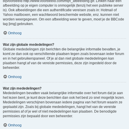
bijvoorbeeld http://www.voorbeeld.com/mijn_afbeelding.gif. Linken naar een
afbeelding op je eigen computer is onmogelijk (tenzij het een publieke server
is). Ook afbeeldingen die een authentificatie vereisen zoals in: Hotmail of
Yahoo mailboxen, een wachtwoord beschermde website, enz. kunnen niet
worden weergegeven. Om een afbeelding weer te geven, moet je de BBCode
tag [img] gebruiken.
Omhoog
Wat zijn globale mededelingen?
Globale mededelingen zijn berichten die belangrijke informatie bevatten, je
komt ze dan ook op verschillende plaatsen tegen zoals bovenaan ieder forum
en in het gebruikerspaneel. Of je al dan niet globale mededelingen kan
plaatsen hangt af van de vereiste permissies, deze zijn ingesteld door de
beheerder.
Omhoog
Wat zijn mededelingen?
Mededelingen bevatten vaak belangrijke informatie over het forum dat je aan
het lezen bent, je kunt deze berichten dan ook het best zo snel mogelijk lezen.
Mededelingen verschijnen bovenaan iedere pagina van het forum waarin ze
geplaatst zijn. Zoals bij globale mededelingen, hangt het van de vereiste
permissies af of je wel of niet mededelingen kan plaatsen. De benodigde
permissies zijn bepaald door een beheerder.
Omhoog