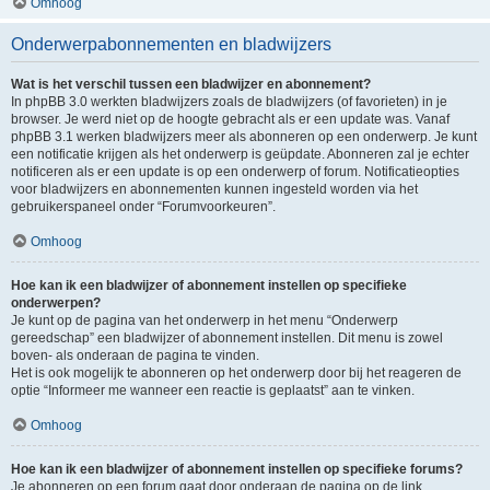
Omhoog
Onderwerpabonnementen en bladwijzers
Wat is het verschil tussen een bladwijzer en abonnement?
In phpBB 3.0 werkten bladwijzers zoals de bladwijzers (of favorieten) in je
browser. Je werd niet op de hoogte gebracht als er een update was. Vanaf
phpBB 3.1 werken bladwijzers meer als abonneren op een onderwerp. Je kunt
een notificatie krijgen als het onderwerp is geüpdate. Abonneren zal je echter
notificeren als er een update is op een onderwerp of forum. Notificatieopties
voor bladwijzers en abonnementen kunnen ingesteld worden via het
gebruikerspaneel onder “Forumvoorkeuren”.
Omhoog
Hoe kan ik een bladwijzer of abonnement instellen op specifieke
onderwerpen?
Je kunt op de pagina van het onderwerp in het menu “Onderwerp
gereedschap” een bladwijzer of abonnement instellen. Dit menu is zowel
boven- als onderaan de pagina te vinden.
Het is ook mogelijk te abonneren op het onderwerp door bij het reageren de
optie “Informeer me wanneer een reactie is geplaatst” aan te vinken.
Omhoog
Hoe kan ik een bladwijzer of abonnement instellen op specifieke forums?
Je abonneren op een forum gaat door onderaan de pagina op de link