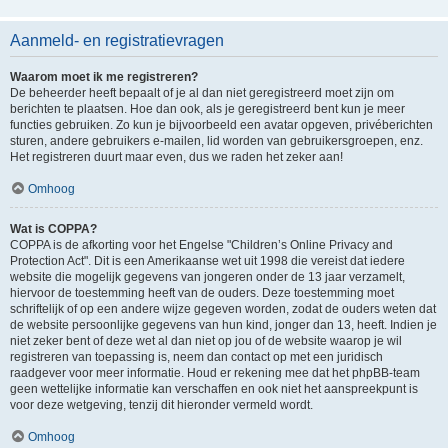
Aanmeld- en registratievragen
Waarom moet ik me registreren?
De beheerder heeft bepaalt of je al dan niet geregistreerd moet zijn om
berichten te plaatsen. Hoe dan ook, als je geregistreerd bent kun je meer
functies gebruiken. Zo kun je bijvoorbeeld een avatar opgeven, privéberichten
sturen, andere gebruikers e-mailen, lid worden van gebruikersgroepen, enz.
Het registreren duurt maar even, dus we raden het zeker aan!
Omhoog
Wat is COPPA?
COPPA is de afkorting voor het Engelse "Children’s Online Privacy and
Protection Act". Dit is een Amerikaanse wet uit 1998 die vereist dat iedere
website die mogelijk gegevens van jongeren onder de 13 jaar verzamelt,
hiervoor de toestemming heeft van de ouders. Deze toestemming moet
schriftelijk of op een andere wijze gegeven worden, zodat de ouders weten dat
de website persoonlijke gegevens van hun kind, jonger dan 13, heeft. Indien je
niet zeker bent of deze wet al dan niet op jou of de website waarop je wil
registreren van toepassing is, neem dan contact op met een juridisch
raadgever voor meer informatie. Houd er rekening mee dat het phpBB-team
geen wettelijke informatie kan verschaffen en ook niet het aanspreekpunt is
voor deze wetgeving, tenzij dit hieronder vermeld wordt.
Omhoog