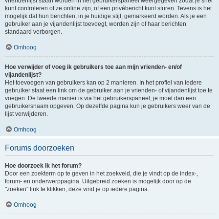
vriendenlijst staan worden in het gebruikerspaneel weergegeven zodat je snel
kunt controleren of ze online zijn, of een privébericht kunt sturen. Tevens is het
mogelijk dat hun berichten, in je huidige stijl, gemarkeerd worden. Als je een
gebruiker aan je vijandenlijst toevoegt, worden zijn of haar berichten
standaard verborgen.
Omhoog
Hoe verwijder of voeg ik gebruikers toe aan mijn vrienden- en/of
vijandenlijst?
Het toevoegen van gebruikers kan op 2 manieren. In het profiel van iedere
gebruiker staat een link om de gebruiker aan je vrienden- of vijandenlijst toe te
voegen. De tweede manier is via het gebruikerspaneel, je moet dan een
gebruikersnaam opgeven. Op dezelfde pagina kun je gebruikers weer van de
lijst verwijderen.
Omhoog
Forums doorzoeken
Hoe doorzoek ik het forum?
Door een zoekterm op te geven in het zoekveld, die je vindt op de index-,
forum- en onderwerppagina. Uitgebreid zoeken is mogelijk door op de
"zoeken" link te klikken, deze vind je op iedere pagina.
Omhoog