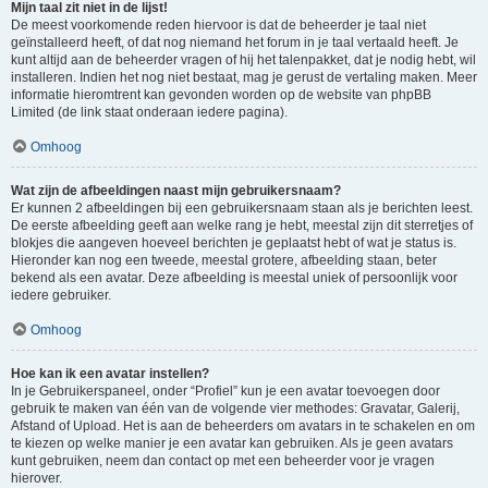
Mijn taal zit niet in de lijst!
De meest voorkomende reden hiervoor is dat de beheerder je taal niet
geïnstalleerd heeft, of dat nog niemand het forum in je taal vertaald heeft. Je
kunt altijd aan de beheerder vragen of hij het talenpakket, dat je nodig hebt, wil
installeren. Indien het nog niet bestaat, mag je gerust de vertaling maken. Meer
informatie hieromtrent kan gevonden worden op de website van phpBB
Limited (de link staat onderaan iedere pagina).
Omhoog
Wat zijn de afbeeldingen naast mijn gebruikersnaam?
Er kunnen 2 afbeeldingen bij een gebruikersnaam staan als je berichten leest.
De eerste afbeelding geeft aan welke rang je hebt, meestal zijn dit sterretjes of
blokjes die aangeven hoeveel berichten je geplaatst hebt of wat je status is.
Hieronder kan nog een tweede, meestal grotere, afbeelding staan, beter
bekend als een avatar. Deze afbeelding is meestal uniek of persoonlijk voor
iedere gebruiker.
Omhoog
Hoe kan ik een avatar instellen?
In je Gebruikerspaneel, onder “Profiel” kun je een avatar toevoegen door
gebruik te maken van één van de volgende vier methodes: Gravatar, Galerij,
Afstand of Upload. Het is aan de beheerders om avatars in te schakelen en om
te kiezen op welke manier je een avatar kan gebruiken. Als je geen avatars
kunt gebruiken, neem dan contact op met een beheerder voor je vragen
hierover.