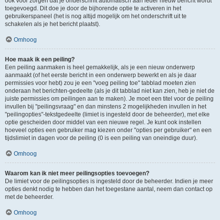
ook voor zorgen dat je onderschrift automatisch aan ieder nieuw bericht wordt
toegevoegd. Dit doe je door de bijhorende optie te activeren in het
gebruikerspaneel (het is nog altijd mogelijk om het onderschrift uit te
schakelen als je het bericht plaatst).
Omhoog
Hoe maak ik een peiling?
Een peiling aanmaken is heel gemakkelijk, als je een nieuw onderwerp
aanmaakt (of het eerste bericht in een onderwerp bewerkt en als je daar
permissies voor hebt) zou je een "voeg peiling toe" tabblad moeten zien
onderaan het berichten-gedeelte (als je dit tabblad niet kan zien, heb je niet de
juiste permissies om peilingen aan te maken). Je moet een titel voor de peiling
invullen bij "peilingsvraag" en dan minstens 2 mogelijkheden invullen in het
"peilingopties"-tekstgedeelte (limiet is ingesteld door de beheerder), met elke
optie gescheiden door middel van een nieuwe regel. Je kunt ook instellen
hoeveel opties een gebruiker mag kiezen onder "opties per gebruiker" en een
tijdslimiet in dagen voor de peiling (0 is een peiling van oneindige duur).
Omhoog
Waarom kan ik niet meer peilingsopties toevoegen?
De limiet voor de peilingsopties is ingesteld door de beheerder. Indien je meer
opties denkt nodig te hebben dan het toegestane aantal, neem dan contact op
met de beheerder.
Omhoog