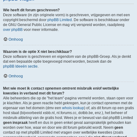
Wie heeft dit forum geschreven?
Deze software (in zijn originele vorm) is geschreven, vrijgegeven en met een
copyright beschermd door
phpBB Limited
. De software is beschikbaar onder
de GNU General Public License en mag vrij verspreid worden, raadpleeg
over phpBB
voor meer informatie.
Omhoog
Waarom is de optie X niet beschikbaar?
Deze software is geschreven en eigendom van de phpBB-Groep. Als je denkt
dat een bepaalde optie toegevoegd moet worden, bezoek dan de
phpBB Ideeën sectie
.
Omhoog
Met wie moet ik contact opnemen omtrent misbruik en/of wettelijke
kwesties in verband met dit forum?
Alle beheerders die op de "het team"-pagina vermeld worden, staan open voor
je klachten. Als je geen reactie hebt gekregen, kun je contact opnemen met de
eigenaar van het domein (dmv een
whois lookup
) of, als dit forum op een gratis
host staat (bijvoorbeeld xsbb.nl, nl.forums.cc, dotbb.be, enz.), het beheer of
misbruik-afdeling van de gratis host. Wees je er bewust van dat phpBB Limited
geen inspraak
heeft en dus in geen enkel geval aansprakelijk gehouden kan
worden over hoe, waar en door wie dit forum gebruikt wordt. Neem
geen
contact op met phpBB Limited met vragen over wettelijke kwesties (zoals