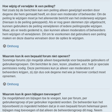
Hoe wijzig of verwijder ik een peiling?
Net zoals bij de berichten kan een peiling alleen gewijzigd worden door
degene die hem gemaakt heeft, en door een moderator of beheerder. Om de
peiling te wijzigen moet je het allereerste bericht van het onderwerp wijzigen
(hieraan is de peiling gekoppeld). Als er nog geen stemmen zijn uitgebracht,
kunnen gebruikers de peiling verwijderen of iedere peilingsoptie wijzigen.
Maar, als er reeds gestemd is, dan kunnen alleen moderators of beheerders
hem wijzigen of verwijderen. Dit om te voorkomen dat gebruikers een peiling
maken en deze daarna vervalsen door de opties te wijzigen.
Omhoog
Waarom kan ik een bepaald forum niet openen?
Sommige forums zijn mogelijk alleen toegankelijk voor bepaalde gebruikers of
gebruikersgroepen. Om berichten te zien, lezen, plaatsen, enz. heb je speciale
permissies nodig. Deze permissies kun je alleen van moderators of
beheerders krijgen, zij zijn dus ook degene met wie je hierover contact moet
opnemen.
Omhoog
Waarom kan ik geen bijlagen toevoegen?
De mogelijkheid om bijlagen toe te voegen, kan per forum, per
gebruikersgroep of per gebruiker ingesteld worden. De beheerder kan het
bijvoorbeeld zo ingesteld hebben dat je in een bepaald forum helemaal geen
bijlagen mag toevoegen of dat alleen de beheerdersgroep dit mag. Neem