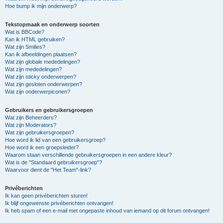
Hoe bump ik mijn onderwerp?
Tekstopmaak en onderwerp soorten
Wat is BBCode?
Kan ik HTML gebruiken?
Wat zijn Smilies?
Kan ik afbeeldingen plaatsen?
Wat zijn globale mededelingen?
Wat zijn mededelingen?
Wat zijn sticky onderwerpen?
Wat zijn gesloten onderwerpen?
Wat zijn onderwerpiconen?
Gebruikers en gebruikersgroepen
Wat zijn Beheerders?
Wat zijn Moderators?
Wat zijn gebruikersgroepen?
Hoe word ik lid van een gebruikersgroep?
Hoe word ik een groepsleider?
Waarom staan verschillende gebruikersgroepen in een andere kleur?
Wat is de "Standaard gebruikersgroep"?
Waarvoor dient de "Het Team"-link?
Privéberichten
Ik kan geen privéberichten sturen!
Ik blijf ongewenste privéberichten ontvangen!
Ik heb spam of een e-mail met ongepaste inhoud van iemand op dit forum ontvangen!