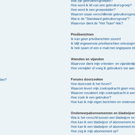
Wat zijn gebruikersgroepen?
Hoe word ik lid van een gebruikersgroep?
Hoe word ik een groepsleider?
Waarom staan verschillende gebruikersgroe
Wat is de "Standaard gebruikersgroep"?
Waarvoor dient de "Het Team"-link?
Privéberichten
Ik kan geen privéberichten sturen!
Ik blijf ongewenste privéberichten ontvange
Ik heb spam of een e-mail met ongepaste i
Vrienden en vijanden
Waarvoor dient mijn vrienden- en vijandenlij
Hoe verwijder of voeg ik gebruikers toe aan m
Forums doorzoeken
lden?
Hoe doorzoek ik het forum?
Waarom levert mijn zoekopdracht geen resu
Waarom resulteert mijn zoekopdracht in een
Hoe zoek ik een gebruiker?
Hoe kan ik mijn eigen berichten en onderw
Onderwerpabonnementen en bladwijzer
Wat is het verschil tussen een bladwijzer 
Hoe kan ik een bladwijzer of abonnement in
Hoe kan ik een bladwijzer of abonnement ins
Hoe zeg ik mijn abonnement op?