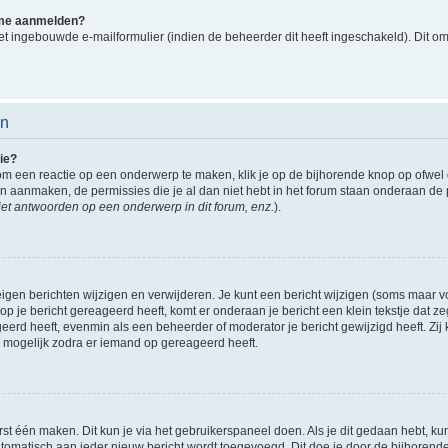
k me aanmelden?
t ingebouwde e-mailformulier (indien de beheerder dit heeft ingeschakeld). Dit o
en
ie?
om een reactie op een onderwerp te maken, klik je op de bijhorende knop op ofwe
an aanmaken, de permissies die je al dan niet hebt in het forum staan onderaan de
et antwoorden op een onderwerp in dit forum, enz.
).
eigen berichten wijzigen en verwijderen. Je kunt een bericht wijzigen (soms maar voo
p je bericht gereageerd heeft, komt er onderaan je bericht een klein tekstje dat ze
ageerd heeft, evenmin als een beheerder of moderator je bericht gewijzigd heeft. 
r mogelijk zodra er iemand op gereageerd heeft.
rst één maken. Dit kun je via het gebruikerspaneel doen. Als je dit gedaan hebt, ku
automatisch aan ieder nieuw bericht wordt toegevoegd. Dit doe je door de bijhorende 