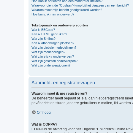
Hoe kan ik berichten aan een moderator melden?
Waarvoor dient de "Opslaan"-knop bij het plaatsen van een bericht?
Waarom moet mijn bericht goedgekeurd worden?
Hoe bump ik mijn onderwerp?
Tekstopmaak en onderwerp soorten
Wat is BBCode?
Kan ik HTML gebruiken?
Wat zijn Smilies?
Kan ik afbeeldingen plaatsen?
Wat zijn globale mededelingen?
Wat zijn mededelingen?
Wat zijn sticky onderwerpen?
Wat zijn gesloten onderwerpen?
Wat zijn onderwerpiconen?
Aanmeld- en registratievragen
Waarom moet ik me registreren?
De beheerder heeft bepaalt of je al dan niet geregistreerd moet
privéberichten sturen, andere gebruikers e-mailen, lid worden
Omhoog
Wat is COPPA?
COPPA is de afkorting voor het Engelse "Children’s Online Priv