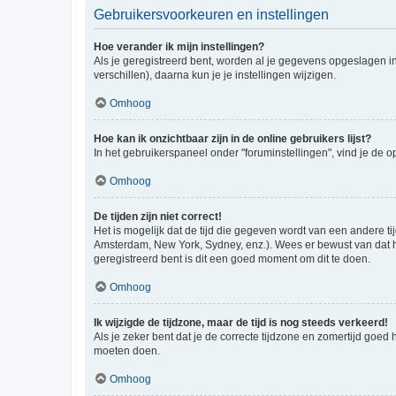
Gebruikersvoorkeuren en instellingen
Hoe verander ik mijn instellingen?
Als je geregistreerd bent, worden al je gegevens opgeslagen i
verschillen), daarna kun je je instellingen wijzigen.
Omhoog
Hoe kan ik onzichtbaar zijn in de online gebruikers lijst?
In het gebruikerspaneel onder "foruminstellingen", vind je de o
Omhoog
De tijden zijn niet correct!
Het is mogelijk dat de tijd die gegeven wordt van een andere ti
Amsterdam, New York, Sydney, enz.). Wees er bewust van dat he
geregistreerd bent is dit een goed moment om dit te doen.
Omhoog
Ik wijzigde de tijdzone, maar de tijd is nog steeds verkeerd!
Als je zeker bent dat je de correcte tijdzone en zomertijd goed
moeten doen.
Omhoog