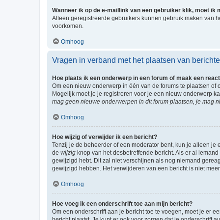
Wanneer ik op de e-maillink van een gebruiker klik, moet i
Alleen geregistreerde gebruikers kunnen gebruik maken van he
voorkomen.
Omhoog
Vragen in verband met het plaatsen van bericht
Hoe plaats ik een onderwerp in een forum of maak een react
Om een nieuw onderwerp in één van de forums te plaatsen of 
Mogelijk moet je je registreren voor je een nieuw onderwerp k
mag geen nieuwe onderwerpen in dit forum plaatsen, je mag ni
Omhoog
Hoe wijzig of verwijder ik een bericht?
Tenzij je de beheerder of een moderator bent, kun je alleen je 
de
wijzig
knop van het desbetreffende bericht. Als er al iemand o
gewijzigd hebt. Dit zal niet verschijnen als nog niemand gere
gewijzigd hebben. Het verwijderen van een bericht is niet mee
Omhoog
Hoe voeg ik een onderschrift toe aan mijn bericht?
Om een onderschrift aan je bericht toe te voegen, moet je er ee
bericht plaatst. Je kunt er ook voor zorgen dat je onderschrift 