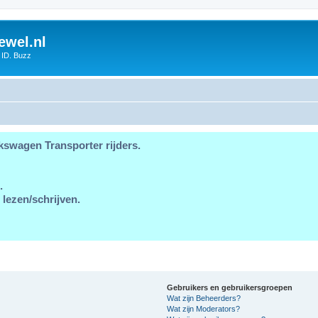
ewel.nl
 ID. Buzz
kswagen Transporter rijders.
.
 lezen/schrijven.
Gebruikers en gebruikersgroepen
Wat zijn Beheerders?
Wat zijn Moderators?