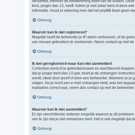
verzamelt, hiervoor de toestemming heeft van de ouders. Deze
kind, jonger dan 13, heeft. Indien je niet zeker bent of deze w
informatie. Houd er rekening mee dat het phpBB-team geen wette
Omhoog
Waarom kan ik niet registreren?
Mogelijk heeft de beheerder je IP-adres verbannen, of de gebru
van nieuwe gebruikers te voorkomen. Neem contact op met de 
Omhoog
Ik ben geregistreerd maar kan niet aanmelden!
Controleer eerst of je gebruikersnaam en wachtwoord kloppen. I
dat je jonger bent dan 13 jaar, moet je de ontvangen instructi
wordt, ofwel door jezelf of door een beheerder. Wanneer je je 
volgen. Als je nooit een e-mail ontvangen hebt, was het opgege
mailadres correct was, neem dan contact op met de beheerder.
Omhoog
Waarom kan ik niet aanmelden?
Er zijn verschillende redenen mogelijk waarom je dit probleem
van te zijn dat je niet verbannen bent. Het is ook mogelijk dat
Omhoog