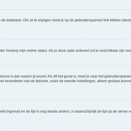
n de database. Om ze te wijzigen moet je op de
gebruikerspaneel
link klikken (dez
ptie
Verberg mijn online status
. Als je deze optie activeert zul je onzichtbaar zijn 
jdzone is dan waarin jij woont. Als dit het geval is, moet je naar het gebruikerspan
t veranderen van de tijdzone, zoals de meeste instellingen, alleen gedaan kunnen
 hebt ingevuld en de tijd is nog steeds anders, is waarschijnlijk de tijd op de serv