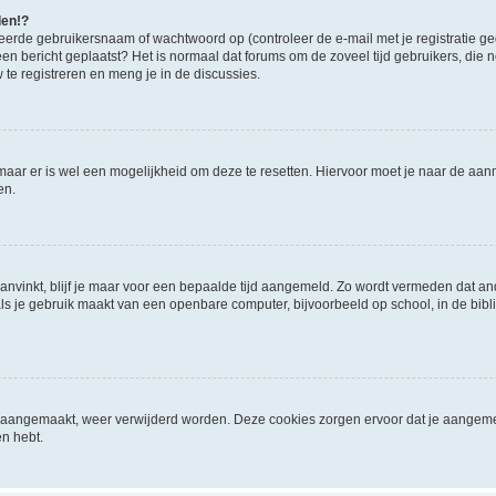
den!?
eerde gebruikersnaam of wachtwoord op (controleer de e-mail met je registratie g
it een bericht geplaatst? Het is normaal dat forums om de zoveel tijd gebruikers, di
e registreren en meng je in de discussies.
 maar er is wel een mogelijkheid om deze te resetten. Hiervoor moet je naar de a
en.
aanvinkt, blijf je maar voor een bepaalde tijd aangemeld. Zo wordt vermeden dat a
ls je gebruik maakt van een openbare computer, bijvoorbeeld op school, in de biblio
ijn aangemaakt, weer verwijderd worden. Deze cookies zorgen ervoor dat je aangem
en hebt.