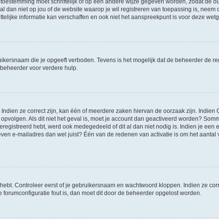
 toestemming moet schriftelijk of op een andere wijze gegeven worden, zodat de 
et al dan niet op jou of de website waarop je wil registreren van toepassing is, nee
lijke informatie kan verschaffen en ook niet het aanspreekpunt is voor deze wetge
ikersnaam die je opgeeft verboden. Tevens is het mogelijk dat de beheerder de regi
beheerder voor verdere hulp.
ndien ze correct zijn, kan één of meerdere zaken hiervan de oorzaak zijn. Indien C
es opvolgen. Als dit niet het geval is, moet je account dan geactiveerd worden? S
geregistreerd hebt, werd ook medegedeeld of dit al dan niet nodig is. Indien je een
ven e-mailadres dan wel juist? Één van de redenen van activatie is om het aantal va
 hebt. Controleer eerst of je gebruikersnaam en wachtwoord kloppen. Indien ze cor
 de forumconfiguratie fout is, dan moet dit door de beheerder opgelost worden.