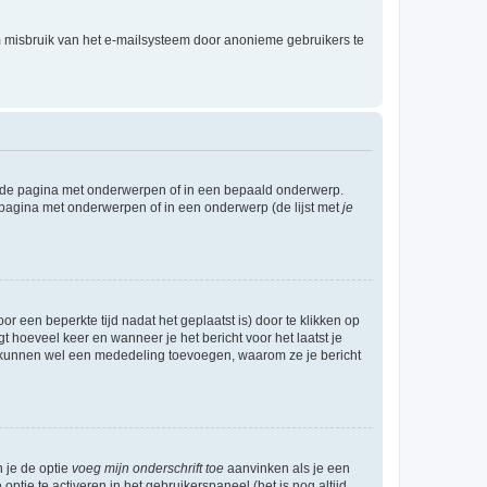
m misbruik van het e-mailsysteem door anonieme gebruikers te
l de pagina met onderwerpen of in een bepaald onderwerp.
 pagina met onderwerpen of in een onderwerp (de lijst met
je
r een beperkte tijd nadat het geplaatst is) door te klikken op
gt hoeveel keer en wanneer je het bericht voor het laatst je
Zij kunnen wel een mededeling toevoegen, waarom ze je bericht
n je de optie
voeg mijn onderschrift toe
aanvinken als je een
optie te activeren in het gebruikerspaneel (het is nog altijd