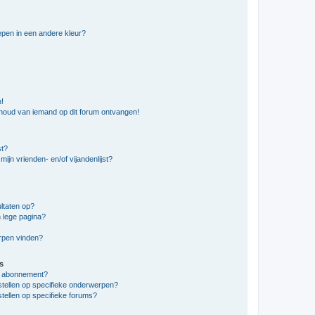
pen in een andere kleur?
n!
nhoud van iemand op dit forum ontvangen!
st?
ijn vrienden- en/of vijandenlijst?
ltaten op?
 lege pagina?
erpen vinden?
s
en abonnement?
stellen op specifieke onderwerpen?
tellen op specifieke forums?