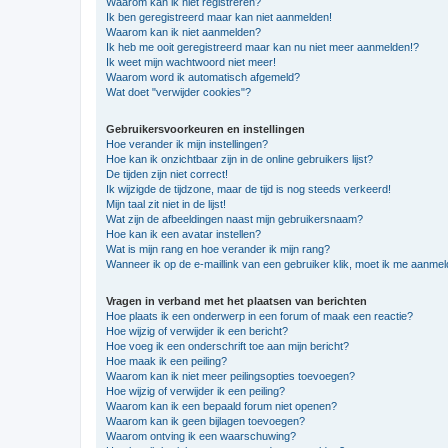
Waarom kan ik niet registreren?
Ik ben geregistreerd maar kan niet aanmelden!
Waarom kan ik niet aanmelden?
Ik heb me ooit geregistreerd maar kan nu niet meer aanmelden!?
Ik weet mijn wachtwoord niet meer!
Waarom word ik automatisch afgemeld?
Wat doet "verwijder cookies"?
Gebruikersvoorkeuren en instellingen
Hoe verander ik mijn instellingen?
Hoe kan ik onzichtbaar zijn in de online gebruikers lijst?
De tijden zijn niet correct!
Ik wijzigde de tijdzone, maar de tijd is nog steeds verkeerd!
Mijn taal zit niet in de lijst!
Wat zijn de afbeeldingen naast mijn gebruikersnaam?
Hoe kan ik een avatar instellen?
Wat is mijn rang en hoe verander ik mijn rang?
Wanneer ik op de e-maillink van een gebruiker klik, moet ik me aanme
Vragen in verband met het plaatsen van berichten
Hoe plaats ik een onderwerp in een forum of maak een reactie?
Hoe wijzig of verwijder ik een bericht?
Hoe voeg ik een onderschrift toe aan mijn bericht?
Hoe maak ik een peiling?
Waarom kan ik niet meer peilingsopties toevoegen?
Hoe wijzig of verwijder ik een peiling?
Waarom kan ik een bepaald forum niet openen?
Waarom kan ik geen bijlagen toevoegen?
Waarom ontving ik een waarschuwing?