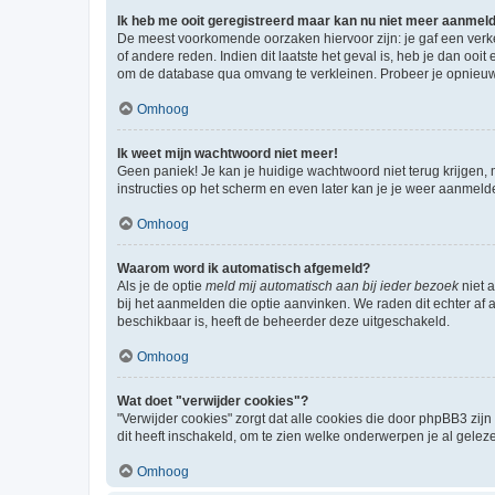
Ik heb me ooit geregistreerd maar kan nu niet meer aanmel
De meest voorkomende oorzaken hiervoor zijn: je gaf een verk
of andere reden. Indien dit laatste het geval is, heb je dan oo
om de database qua omvang te verkleinen. Probeer je opnieuw t
Omhoog
Ik weet mijn wachtwoord niet meer!
Geen paniek! Je kan je huidige wachtwoord niet terug krijgen,
instructies op het scherm en even later kan je je weer aanmeld
Omhoog
Waarom word ik automatisch afgemeld?
Als je de optie
meld mij automatisch aan bij ieder bezoek
niet 
bij het aanmelden die optie aanvinken. We raden dit echter af a
beschikbaar is, heeft de beheerder deze uitgeschakeld.
Omhoog
Wat doet "verwijder cookies"?
"Verwijder cookies" zorgt dat alle cookies die door phpBB3 z
dit heeft inschakeld, om te zien welke onderwerpen je al gelez
Omhoog