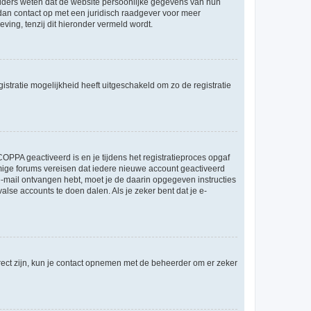
ouders weten dat de website persoonlijke gegevens van hun
m dan contact op met een juridisch raadgever voor meer
ving, tenzij dit hieronder vermeld wordt.
stratie mogelijkheid heeft uitgeschakeld om zo de registratie
OPPA geactiveerd is en je tijdens het registratieproces opgaf
ommige forums vereisen dat iedere nieuwe account geactiveerd
 e-mail ontvangen hebt, moet je de daarin opgegeven instructies
lse accounts te doen dalen. Als je zeker bent dat je e-
rect zijn, kun je contact opnemen met de beheerder om er zeker