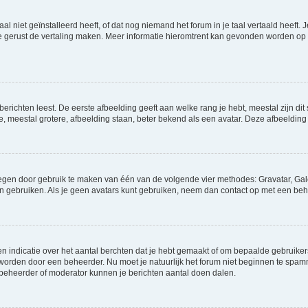
niet geïnstalleerd heeft, of dat nog niemand het forum in je taal vertaald heeft. Je
ag je gerust de vertaling maken. Meer informatie hieromtrent kan gevonden worden o
richten leest. De eerste afbeelding geeft aan welke rang je hebt, meestal zijn dit 
e, meestal grotere, afbeelding staan, beter bekend als een avatar. Deze afbeelding 
oegen door gebruik te maken van één van de volgende vier methodes: Gravatar, Gale
n gebruiken. Als je geen avatars kunt gebruiken, neem dan contact op met een beh
indicatie over het aantal berchten dat je hebt gemaakt of om bepaalde gebruikers 
d worden door een beheerder. Nu moet je natuurlijk het forum niet beginnen te sp
en beheerder of moderator kunnen je berichten aantal doen dalen.