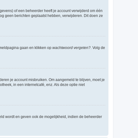
egevens) of een beheerder heeft je account verwijderd om één
e nog geen berichten geplaatst hebben, verwijderen. Dit doen ze
anmeldpagina gaan en klikken op
wachtwoord vergeten?
. Volg de
nderen je account misbruiken. Om aangemeld te blijven, moet je
theek, in een internetcafé, enz. Als deze optie niet
eld wordt en geven ook de mogelijkheid, indien de beheerder