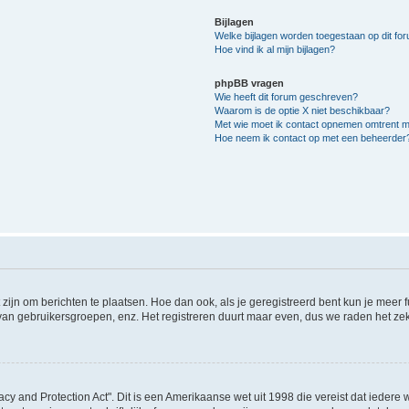
Bijlagen
Welke bijlagen worden toegestaan op dit fo
Hoe vind ik al mijn bijlagen?
phpBB vragen
Wie heeft dit forum geschreven?
Waarom is de optie X niet beschikbaar?
Met wie moet ik contact opnemen omtrent mis
Hoe neem ik contact op met een beheerder
 zijn om berichten te plaatsen. Hoe dan ook, als je geregistreerd bent kun je meer
 van gebruikersgroepen, enz. Het registreren duurt maar even, dus we raden het ze
acy and Protection Act". Dit is een Amerikaanse wet uit 1998 die vereist dat ieder