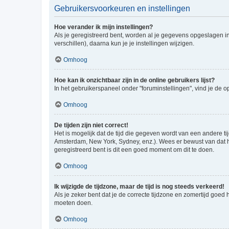
Gebruikersvoorkeuren en instellingen
Hoe verander ik mijn instellingen?
Als je geregistreerd bent, worden al je gegevens opgeslagen i
verschillen), daarna kun je je instellingen wijzigen.
Omhoog
Hoe kan ik onzichtbaar zijn in de online gebruikers lijst?
In het gebruikerspaneel onder "foruminstellingen", vind je de o
Omhoog
De tijden zijn niet correct!
Het is mogelijk dat de tijd die gegeven wordt van een andere ti
Amsterdam, New York, Sydney, enz.). Wees er bewust van dat he
geregistreerd bent is dit een goed moment om dit te doen.
Omhoog
Ik wijzigde de tijdzone, maar de tijd is nog steeds verkeerd!
Als je zeker bent dat je de correcte tijdzone en zomertijd goed
moeten doen.
Omhoog