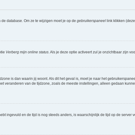
n de database. Om ze te wijzigen moet je op de
gebruikerspaneel
link klikken (dez
ptie
Verberg mijn online status
. Als je deze optie activeert zul je onzichtbaar zijn 
jdzone is dan waarin jij woont. Als dit het geval is, moet je naar het gebruikerspan
t veranderen van de tijdzone, zoals de meeste instellingen, alleen gedaan kunnen
 hebt ingevuld en de tijd is nog steeds anders, is waarschijnlijk de tijd op de serv