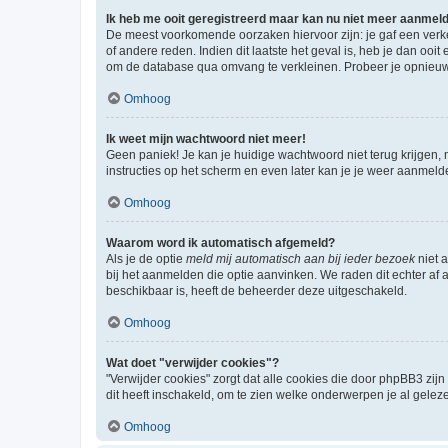
Ik heb me ooit geregistreerd maar kan nu niet meer aanmel
De meest voorkomende oorzaken hiervoor zijn: je gaf een verk
of andere reden. Indien dit laatste het geval is, heb je dan oo
om de database qua omvang te verkleinen. Probeer je opnieuw t
Omhoog
Ik weet mijn wachtwoord niet meer!
Geen paniek! Je kan je huidige wachtwoord niet terug krijgen,
instructies op het scherm en even later kan je je weer aanmeld
Omhoog
Waarom word ik automatisch afgemeld?
Als je de optie
meld mij automatisch aan bij ieder bezoek
niet 
bij het aanmelden die optie aanvinken. We raden dit echter af a
beschikbaar is, heeft de beheerder deze uitgeschakeld.
Omhoog
Wat doet "verwijder cookies"?
"Verwijder cookies" zorgt dat alle cookies die door phpBB3 z
dit heeft inschakeld, om te zien welke onderwerpen je al gelez
Omhoog