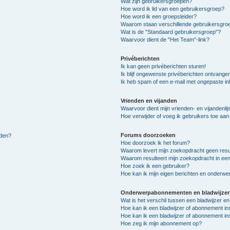
Wat zijn gebruikersgroepen?
Hoe word ik lid van een gebruikersgroep?
Hoe word ik een groepsleider?
Waarom staan verschillende gebruikersgroe
Wat is de "Standaard gebruikersgroep"?
Waarvoor dient de "Het Team"-link?
Privéberichten
Ik kan geen privéberichten sturen!
Ik blijf ongewenste privéberichten ontvange
Ik heb spam of een e-mail met ongepaste i
Vrienden en vijanden
Waarvoor dient mijn vrienden- en vijandenlij
Hoe verwijder of voeg ik gebruikers toe aan m
Forums doorzoeken
lden?
Hoe doorzoek ik het forum?
Waarom levert mijn zoekopdracht geen resu
Waarom resulteert mijn zoekopdracht in een
Hoe zoek ik een gebruiker?
Hoe kan ik mijn eigen berichten en onderw
Onderwerpabonnementen en bladwijzer
Wat is het verschil tussen een bladwijzer 
Hoe kan ik een bladwijzer of abonnement in
Hoe kan ik een bladwijzer of abonnement ins
Hoe zeg ik mijn abonnement op?