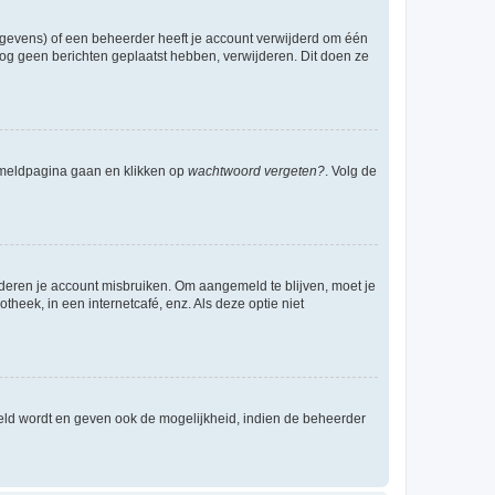
egevens) of een beheerder heeft je account verwijderd om één
e nog geen berichten geplaatst hebben, verwijderen. Dit doen ze
anmeldpagina gaan en klikken op
wachtwoord vergeten?
. Volg de
nderen je account misbruiken. Om aangemeld te blijven, moet je
theek, in een internetcafé, enz. Als deze optie niet
eld wordt en geven ook de mogelijkheid, indien de beheerder