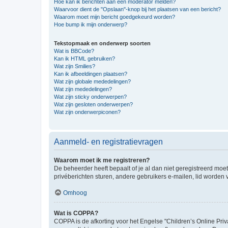
Hoe kan ik berichten aan een moderator melden?
Waarvoor dient de "Opslaan"-knop bij het plaatsen van een bericht?
Waarom moet mijn bericht goedgekeurd worden?
Hoe bump ik mijn onderwerp?
Tekstopmaak en onderwerp soorten
Wat is BBCode?
Kan ik HTML gebruiken?
Wat zijn Smilies?
Kan ik afbeeldingen plaatsen?
Wat zijn globale mededelingen?
Wat zijn mededelingen?
Wat zijn sticky onderwerpen?
Wat zijn gesloten onderwerpen?
Wat zijn onderwerpiconen?
Aanmeld- en registratievragen
Waarom moet ik me registreren?
De beheerder heeft bepaalt of je al dan niet geregistreerd moet
privéberichten sturen, andere gebruikers e-mailen, lid worden
Omhoog
Wat is COPPA?
COPPA is de afkorting voor het Engelse "Children’s Online Priv