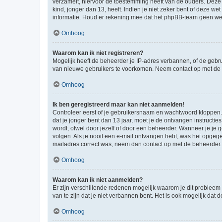
verzamelt, hiervoor de toestemming heeft van de ouders. Deze
kind, jonger dan 13, heeft. Indien je niet zeker bent of deze w
informatie. Houd er rekening mee dat het phpBB-team geen wette
Omhoog
Waarom kan ik niet registreren?
Mogelijk heeft de beheerder je IP-adres verbannen, of de gebru
van nieuwe gebruikers te voorkomen. Neem contact op met de 
Omhoog
Ik ben geregistreerd maar kan niet aanmelden!
Controleer eerst of je gebruikersnaam en wachtwoord kloppen. I
dat je jonger bent dan 13 jaar, moet je de ontvangen instructi
wordt, ofwel door jezelf of door een beheerder. Wanneer je je 
volgen. Als je nooit een e-mail ontvangen hebt, was het opgege
mailadres correct was, neem dan contact op met de beheerder.
Omhoog
Waarom kan ik niet aanmelden?
Er zijn verschillende redenen mogelijk waarom je dit probleem
van te zijn dat je niet verbannen bent. Het is ook mogelijk dat
Omhoog