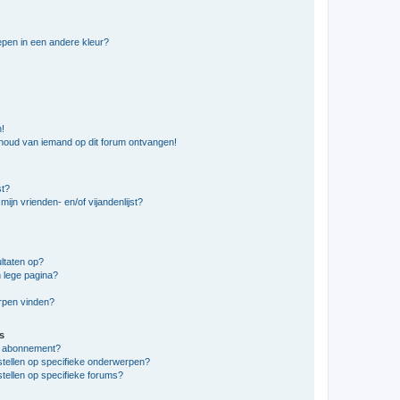
pen in een andere kleur?
n!
nhoud van iemand op dit forum ontvangen!
st?
ijn vrienden- en/of vijandenlijst?
ltaten op?
 lege pagina?
erpen vinden?
s
en abonnement?
stellen op specifieke onderwerpen?
tellen op specifieke forums?