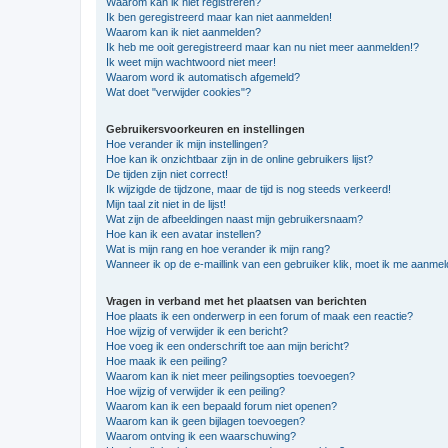
Waarom kan ik niet registreren?
Ik ben geregistreerd maar kan niet aanmelden!
Waarom kan ik niet aanmelden?
Ik heb me ooit geregistreerd maar kan nu niet meer aanmelden!?
Ik weet mijn wachtwoord niet meer!
Waarom word ik automatisch afgemeld?
Wat doet "verwijder cookies"?
Gebruikersvoorkeuren en instellingen
Hoe verander ik mijn instellingen?
Hoe kan ik onzichtbaar zijn in de online gebruikers lijst?
De tijden zijn niet correct!
Ik wijzigde de tijdzone, maar de tijd is nog steeds verkeerd!
Mijn taal zit niet in de lijst!
Wat zijn de afbeeldingen naast mijn gebruikersnaam?
Hoe kan ik een avatar instellen?
Wat is mijn rang en hoe verander ik mijn rang?
Wanneer ik op de e-maillink van een gebruiker klik, moet ik me aanme
Vragen in verband met het plaatsen van berichten
Hoe plaats ik een onderwerp in een forum of maak een reactie?
Hoe wijzig of verwijder ik een bericht?
Hoe voeg ik een onderschrift toe aan mijn bericht?
Hoe maak ik een peiling?
Waarom kan ik niet meer peilingsopties toevoegen?
Hoe wijzig of verwijder ik een peiling?
Waarom kan ik een bepaald forum niet openen?
Waarom kan ik geen bijlagen toevoegen?
Waarom ontving ik een waarschuwing?