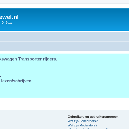
ewel.nl
 ID. Buzz
kswagen Transporter rijders.
.
 lezen/schrijven.
Gebruikers en gebruikersgroepen
Wat zijn Beheerders?
Wat zijn Moderators?