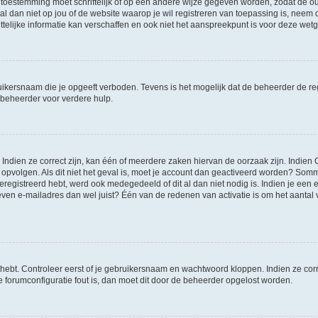
 toestemming moet schriftelijk of op een andere wijze gegeven worden, zodat de 
et al dan niet op jou of de website waarop je wil registreren van toepassing is, nee
lijke informatie kan verschaffen en ook niet het aanspreekpunt is voor deze wetge
ikersnaam die je opgeeft verboden. Tevens is het mogelijk dat de beheerder de regi
beheerder voor verdere hulp.
ndien ze correct zijn, kan één of meerdere zaken hiervan de oorzaak zijn. Indien C
es opvolgen. Als dit niet het geval is, moet je account dan geactiveerd worden? S
geregistreerd hebt, werd ook medegedeeld of dit al dan niet nodig is. Indien je een
ven e-mailadres dan wel juist? Één van de redenen van activatie is om het aantal va
 hebt. Controleer eerst of je gebruikersnaam en wachtwoord kloppen. Indien ze cor
 de forumconfiguratie fout is, dan moet dit door de beheerder opgelost worden.