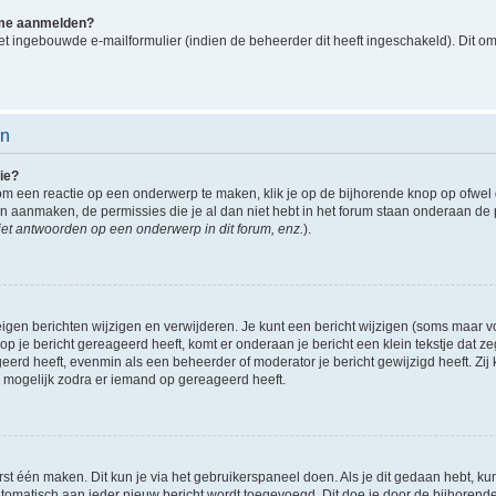
k me aanmelden?
t ingebouwde e-mailformulier (indien de beheerder dit heeft ingeschakeld). Dit o
en
ie?
om een reactie op een onderwerp te maken, klik je op de bijhorende knop op ofwe
an aanmaken, de permissies die je al dan niet hebt in het forum staan onderaan de
et antwoorden op een onderwerp in dit forum, enz.
).
eigen berichten wijzigen en verwijderen. Je kunt een bericht wijzigen (soms maar voo
p je bericht gereageerd heeft, komt er onderaan je bericht een klein tekstje dat ze
ageerd heeft, evenmin als een beheerder of moderator je bericht gewijzigd heeft. 
r mogelijk zodra er iemand op gereageerd heeft.
rst één maken. Dit kun je via het gebruikerspaneel doen. Als je dit gedaan hebt, ku
automatisch aan ieder nieuw bericht wordt toegevoegd. Dit doe je door de bijhorende 