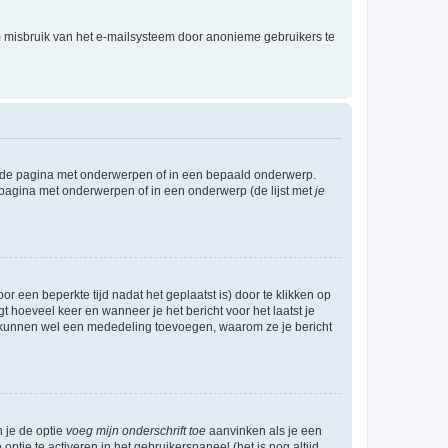
m misbruik van het e-mailsysteem door anonieme gebruikers te
l de pagina met onderwerpen of in een bepaald onderwerp.
 pagina met onderwerpen of in een onderwerp (de lijst met
je
r een beperkte tijd nadat het geplaatst is) door te klikken op
gt hoeveel keer en wanneer je het bericht voor het laatst je
Zij kunnen wel een mededeling toevoegen, waarom ze je bericht
n je de optie
voeg mijn onderschrift toe
aanvinken als je een
optie te activeren in het gebruikerspaneel (het is nog altijd