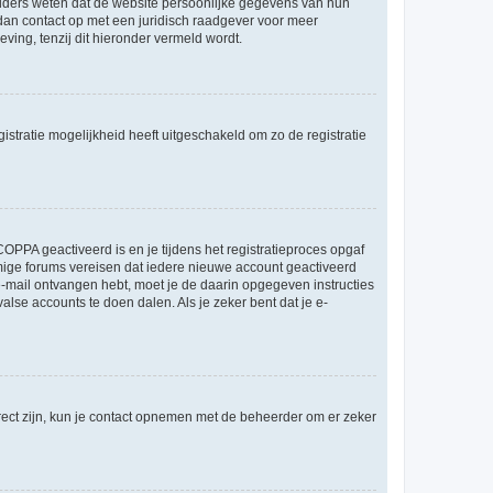
ouders weten dat de website persoonlijke gegevens van hun
m dan contact op met een juridisch raadgever voor meer
ving, tenzij dit hieronder vermeld wordt.
stratie mogelijkheid heeft uitgeschakeld om zo de registratie
OPPA geactiveerd is en je tijdens het registratieproces opgaf
ommige forums vereisen dat iedere nieuwe account geactiveerd
 e-mail ontvangen hebt, moet je de daarin opgegeven instructies
lse accounts te doen dalen. Als je zeker bent dat je e-
rect zijn, kun je contact opnemen met de beheerder om er zeker