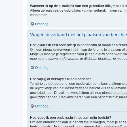
Wanneer ik op de e-maillink van een gebruiker klik, moet i
Alleen geregistreerde gebruikers kunnen gebruik maken van he
voorkomen.
Omhoog
Vragen in verband met het plaatsen van bericht
Hoe plaats ik een onderwerp in een forum of maak een react
Om een nieuw onderwerp in één van de forums te plaatsen of 
Mogelijk moet je je registreren voor je een nieuw onderwerp k
mag geen nieuwe onderwerpen in dit forum plaatsen, je mag ni
Omhoog
Hoe wijzig of verwijder ik een bericht?
Tenzij je de beheerder of een moderator bent, kun je alleen je 
de
wijzig
knop van het desbetreffende bericht. Als er al iemand o
gewijzigd hebt. Dit zal niet verschijnen als nog niemand gere
gewijzigd hebben. Het verwijderen van een bericht is niet mee
Omhoog
Hoe voeg ik een onderschrift toe aan mijn bericht?
Om een onderschrift aan je bericht toe te voegen, moet je er ee
bericht plaatst. Je kunt er ook voor zorgen dat je onderschrift 