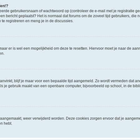
den!?
eerde gebruikersnaam of wachtwoord op (controleer de e-mail met je registratie g
it een bericht geplaatst? Het is normaal dat forums om de zoveel tijd gebruikers, di
e registreren en meng je in de discussies.
 maar er is wel een mogelijkheid om deze te resetten. Hiervoor moet je naar de a
en.
aanvinkt, blijf je maar voor een bepaalde tijd aangemeld. Zo wordt vermeden dat a
ls je gebruik maakt van een openbare computer, bijvoorbeeld op school, in de biblio
ijn aangemaakt, weer verwijderd worden. Deze cookies zorgen ervoor dat je aangem
en hebt.