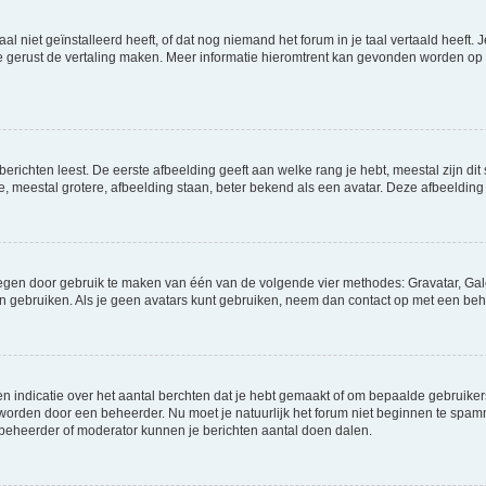
niet geïnstalleerd heeft, of dat nog niemand het forum in je taal vertaald heeft. Je
ag je gerust de vertaling maken. Meer informatie hieromtrent kan gevonden worden o
richten leest. De eerste afbeelding geeft aan welke rang je hebt, meestal zijn dit 
e, meestal grotere, afbeelding staan, beter bekend als een avatar. Deze afbeelding 
oegen door gebruik te maken van één van de volgende vier methodes: Gravatar, Gale
n gebruiken. Als je geen avatars kunt gebruiken, neem dan contact op met een beh
indicatie over het aantal berchten dat je hebt gemaakt of om bepaalde gebruikers 
d worden door een beheerder. Nu moet je natuurlijk het forum niet beginnen te sp
en beheerder of moderator kunnen je berichten aantal doen dalen.