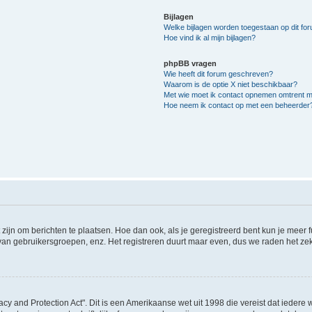
Bijlagen
Welke bijlagen worden toegestaan op dit fo
Hoe vind ik al mijn bijlagen?
phpBB vragen
Wie heeft dit forum geschreven?
Waarom is de optie X niet beschikbaar?
Met wie moet ik contact opnemen omtrent mis
Hoe neem ik contact op met een beheerder
 zijn om berichten te plaatsen. Hoe dan ook, als je geregistreerd bent kun je meer
 van gebruikersgroepen, enz. Het registreren duurt maar even, dus we raden het ze
acy and Protection Act". Dit is een Amerikaanse wet uit 1998 die vereist dat ieder