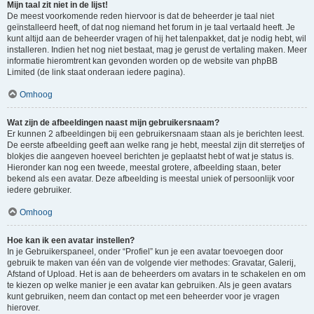
Mijn taal zit niet in de lijst!
De meest voorkomende reden hiervoor is dat de beheerder je taal niet
geïnstalleerd heeft, of dat nog niemand het forum in je taal vertaald heeft. Je
kunt altijd aan de beheerder vragen of hij het talenpakket, dat je nodig hebt, wil
installeren. Indien het nog niet bestaat, mag je gerust de vertaling maken. Meer
informatie hieromtrent kan gevonden worden op de website van phpBB
Limited (de link staat onderaan iedere pagina).
Omhoog
Wat zijn de afbeeldingen naast mijn gebruikersnaam?
Er kunnen 2 afbeeldingen bij een gebruikersnaam staan als je berichten leest.
De eerste afbeelding geeft aan welke rang je hebt, meestal zijn dit sterretjes of
blokjes die aangeven hoeveel berichten je geplaatst hebt of wat je status is.
Hieronder kan nog een tweede, meestal grotere, afbeelding staan, beter
bekend als een avatar. Deze afbeelding is meestal uniek of persoonlijk voor
iedere gebruiker.
Omhoog
Hoe kan ik een avatar instellen?
In je Gebruikerspaneel, onder “Profiel” kun je een avatar toevoegen door
gebruik te maken van één van de volgende vier methodes: Gravatar, Galerij,
Afstand of Upload. Het is aan de beheerders om avatars in te schakelen en om
te kiezen op welke manier je een avatar kan gebruiken. Als je geen avatars
kunt gebruiken, neem dan contact op met een beheerder voor je vragen
hierover.