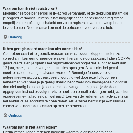
Waarom kan ik niet registreren?
Mogelijk heeft de beheerder je IP-adres verbannen, of de gebruikersnaam die
je opgeeft verboden. Tevens is het mogelijk dat de beheerder de registratie
mogelijkheid heeft uitgeschakeld om zo de registratie van nieuwe gebruikers
te voorkomen. Neem contact op met de beheerder voor verdere hulp.
Omhoog
Ik ben geregistreerd maar kan niet aanmelden!
Controleer eerst of je gebruikersnaam en wachtwoord kloppen. Indien ze
correct zijn, kan één of meerdere zaken hiervan de oorzaak zijn. Indien COPPA
geactiveerd is en je tijdens het registratieproces opgaf dat je jonger bent dan
13 jaar, moet je de ontvangen instructies opvolgen. Als dit niet het geval is,
moet je account dan geactiveerd worden? Sommige forums vereisen dat
iedere nieuwe account geactiveerd wordt, ofwel door jezelf of door een
beheerder. Wanneer je je geregistreerd hebt, werd ook medegedeeld of dit al
dan niet nodig is. Indien je een e-mail ontvangen hebt, moet je de daarin
opgegeven instructies volgen. Als je nooit een e-mail ontvangen hebt, was het
opgegeven e-mailadres dan wel juist? Één van de redenen van activatie is om
het aantal valse accounts te doen dalen. Als je zeker bent dat je e-mailadres
correct was, neem dan contact op met de beheerder.
Omhoog
Waarom kan ik niet aanmelden?
Er zijn verschillende redenen mogelijk waarom je dit probleem hebt.