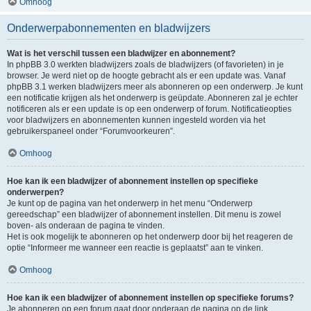
Omhoog
Onderwerpabonnementen en bladwijzers
Wat is het verschil tussen een bladwijzer en abonnement?
In phpBB 3.0 werkten bladwijzers zoals de bladwijzers (of favorieten) in je
browser. Je werd niet op de hoogte gebracht als er een update was. Vanaf
phpBB 3.1 werken bladwijzers meer als abonneren op een onderwerp. Je kunt
een notificatie krijgen als het onderwerp is geüpdate. Abonneren zal je echter
notificeren als er een update is op een onderwerp of forum. Notificatieopties
voor bladwijzers en abonnementen kunnen ingesteld worden via het
gebruikerspaneel onder “Forumvoorkeuren”.
Omhoog
Hoe kan ik een bladwijzer of abonnement instellen op specifieke
onderwerpen?
Je kunt op de pagina van het onderwerp in het menu “Onderwerp
gereedschap” een bladwijzer of abonnement instellen. Dit menu is zowel
boven- als onderaan de pagina te vinden.
Het is ook mogelijk te abonneren op het onderwerp door bij het reageren de
optie “Informeer me wanneer een reactie is geplaatst” aan te vinken.
Omhoog
Hoe kan ik een bladwijzer of abonnement instellen op specifieke forums?
Je abonneren op een forum gaat door onderaan de pagina op de link