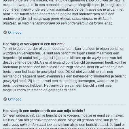
op een onderwerp te maken, klik je op de bijhorende knop op ofwel de pagina
met onderwerpen of in een bepaald onderwerp. Mogelijk moet je je registreren
voor je een nieuw onderwerp kan aanmaken, de permissies die je al dan niet
hebt in het forum staan onderaan de pagina met onderwerpen of in een
onderwerp (de lijst met
je mag geen nieuwe onderwerpen in dit forum
plaatsen, je mag niet antwoorden op een onderwerp in dit forum, enz.
).
Omhoog
Hoe wijzig of verwijder ik een bericht?
Tenzij je de beheerder of een moderator bent, kun je alleen je eigen berichten
wijzigen en verwijderen. Je kunt een bericht wijzigen (soms maar voor een
beperkte tijd nadat het geplaatst is) door te klikken op de
wijzig
knop van het
desbetreffende bericht. Als er al iemand op je bericht gereageerd heeft, komt er
onderaan je bericht een klein tekstje dat zegt hoeveel keer en wanneer je het
bericht voor het laatst je gewijzigd hebt. Dit zal niet verschijnen als nog
niemand gereageerd heeft, evenmin als een beheerder of moderator je bericht
gewijzigd heeft. Zij kunnen wel een mededeling toevoegen, waarom ze je
bericht gewijzigd hebben. Het verwijderen van een bericht is niet meer
mogelijk zodra er iemand op gereageerd heeft.
Omhoog
Hoe voeg ik een onderschrift toe aan mijn bericht?
Om een onderschrift aan je bericht toe te voegen, moet je er eerst één maken.
Dit kun je via het gebruikerspaneel doen. Als je dit gedaan hebt, kun je de
optie
voeg mijn onderschrift toe
aanvinken als je een bericht plaatst. Je kunt er