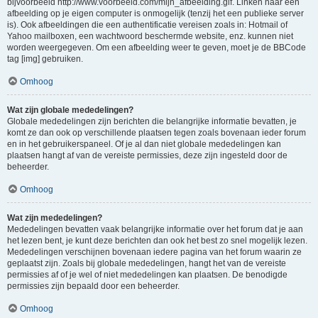
bijvoorbeeld http://www.voorbeeld.com/mijn_afbeelding.gif. Linken naar een
afbeelding op je eigen computer is onmogelijk (tenzij het een publieke server
is). Ook afbeeldingen die een authentificatie vereisen zoals in: Hotmail of
Yahoo mailboxen, een wachtwoord beschermde website, enz. kunnen niet
worden weergegeven. Om een afbeelding weer te geven, moet je de BBCode
tag [img] gebruiken.
Omhoog
Wat zijn globale mededelingen?
Globale mededelingen zijn berichten die belangrijke informatie bevatten, je
komt ze dan ook op verschillende plaatsen tegen zoals bovenaan ieder forum
en in het gebruikerspaneel. Of je al dan niet globale mededelingen kan
plaatsen hangt af van de vereiste permissies, deze zijn ingesteld door de
beheerder.
Omhoog
Wat zijn mededelingen?
Mededelingen bevatten vaak belangrijke informatie over het forum dat je aan
het lezen bent, je kunt deze berichten dan ook het best zo snel mogelijk lezen.
Mededelingen verschijnen bovenaan iedere pagina van het forum waarin ze
geplaatst zijn. Zoals bij globale mededelingen, hangt het van de vereiste
permissies af of je wel of niet mededelingen kan plaatsen. De benodigde
permissies zijn bepaald door een beheerder.
Omhoog