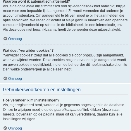
Waarom word ik automatisch afgemeld?
Als je de optie
meld mij automatisch aan bij ieder bezoek
niet aanvinkt, blijf je
maar voor een bepaalde tijd aangemeld. Zo wordt vermeden dat anderen je
account misbruiken. Om aangemeld te blijven, moet je bij het aanmelden die
optie aanvinken. We raden dit echter af als je gebruik maakt van een openbare
computer, bijvoorbeeld op school, in de bibliotheek, in een internetcafé, enz.
Als deze optie niet beschikbaar is, heeft de beheerder deze uitgeschakeld.
Omhoog
Wat doet "verwijder cookies"?
"Verwijder cookies" zorgt dat alle cookies die door phpBB3 zijn aangemaakt,
weer verwijderd worden. Deze cookies zorgen ervoor dat je aangemeld wordt
en geven ook de mogelijkheid, indien de beheerder dit heeft inschakeld, om te
zien welke onderwerpen je al gelezen hebt.
Omhoog
Gebruikersvoorkeuren en instellingen
Hoe verander ik mijn instellingen?
Als je geregistreerd bent, worden al je gegevens opgeslagen in de database.
Om ze te wijzigen moet je op de
gebruikerspaneel
link klikken (deze staat
meestal bovenaan op de pagina, maar dit kan verschillen), daarna kun je je
instellingen wijzigen.
Omhoog