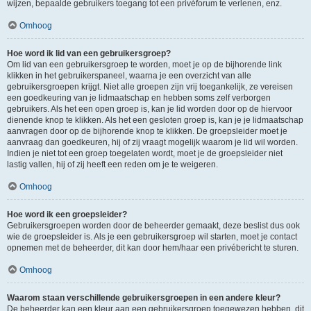
wijzen, bepaalde gebruikers toegang tot een privéforum te verlenen, enz.
Omhoog
Hoe word ik lid van een gebruikersgroep?
Om lid van een gebruikersgroep te worden, moet je op de bijhorende link
klikken in het gebruikerspaneel, waarna je een overzicht van alle
gebruikersgroepen krijgt. Niet alle groepen zijn vrij toegankelijk, ze vereisen
een goedkeuring van je lidmaatschap en hebben soms zelf verborgen
gebruikers. Als het een open groep is, kan je lid worden door op de hiervoor
dienende knop te klikken. Als het een gesloten groep is, kan je je lidmaatschap
aanvragen door op de bijhorende knop te klikken. De groepsleider moet je
aanvraag dan goedkeuren, hij of zij vraagt mogelijk waarom je lid wil worden.
Indien je niet tot een groep toegelaten wordt, moet je de groepsleider niet
lastig vallen, hij of zij heeft een reden om je te weigeren.
Omhoog
Hoe word ik een groepsleider?
Gebruikersgroepen worden door de beheerder gemaakt, deze beslist dus ook
wie de groepsleider is. Als je een gebruikersgroep wil starten, moet je contact
opnemen met de beheerder, dit kan door hem/haar een privébericht te sturen.
Omhoog
Waarom staan verschillende gebruikersgroepen in een andere kleur?
De beheerder kan een kleur aan een gebruikersgroep toegewezen hebben, dit