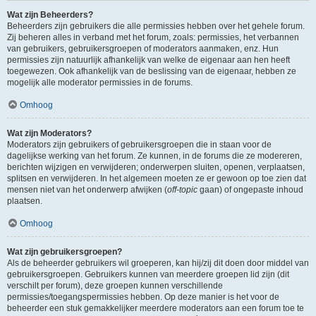
Wat zijn Beheerders?
Beheerders zijn gebruikers die alle permissies hebben over het gehele forum.
Zij beheren alles in verband met het forum, zoals: permissies, het verbannen
van gebruikers, gebruikersgroepen of moderators aanmaken, enz. Hun
permissies zijn natuurlijk afhankelijk van welke de eigenaar aan hen heeft
toegewezen. Ook afhankelijk van de beslissing van de eigenaar, hebben ze
mogelijk alle moderator permissies in de forums.
Omhoog
Wat zijn Moderators?
Moderators zijn gebruikers of gebruikersgroepen die in staan voor de
dagelijkse werking van het forum. Ze kunnen, in de forums die ze modereren,
berichten wijzigen en verwijderen; onderwerpen sluiten, openen, verplaatsen,
splitsen en verwijderen. In het algemeen moeten ze er gewoon op toe zien dat
mensen niet van het onderwerp afwijken (
off-topic
gaan) of ongepaste inhoud
plaatsen.
Omhoog
Wat zijn gebruikersgroepen?
Als de beheerder gebruikers wil groeperen, kan hij/zij dit doen door middel van
gebruikersgroepen. Gebruikers kunnen van meerdere groepen lid zijn (dit
verschilt per forum), deze groepen kunnen verschillende
permissies/toegangspermissies hebben. Op deze manier is het voor de
beheerder een stuk gemakkelijker meerdere moderators aan een forum toe te