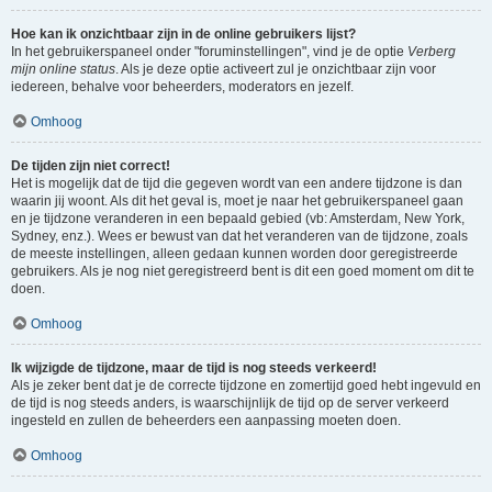
Hoe kan ik onzichtbaar zijn in de online gebruikers lijst?
In het gebruikerspaneel onder "foruminstellingen", vind je de optie
Verberg
mijn online status
. Als je deze optie activeert zul je onzichtbaar zijn voor
iedereen, behalve voor beheerders, moderators en jezelf.
Omhoog
De tijden zijn niet correct!
Het is mogelijk dat de tijd die gegeven wordt van een andere tijdzone is dan
waarin jij woont. Als dit het geval is, moet je naar het gebruikerspaneel gaan
en je tijdzone veranderen in een bepaald gebied (vb: Amsterdam, New York,
Sydney, enz.). Wees er bewust van dat het veranderen van de tijdzone, zoals
de meeste instellingen, alleen gedaan kunnen worden door geregistreerde
gebruikers. Als je nog niet geregistreerd bent is dit een goed moment om dit te
doen.
Omhoog
Ik wijzigde de tijdzone, maar de tijd is nog steeds verkeerd!
Als je zeker bent dat je de correcte tijdzone en zomertijd goed hebt ingevuld en
de tijd is nog steeds anders, is waarschijnlijk de tijd op de server verkeerd
ingesteld en zullen de beheerders een aanpassing moeten doen.
Omhoog