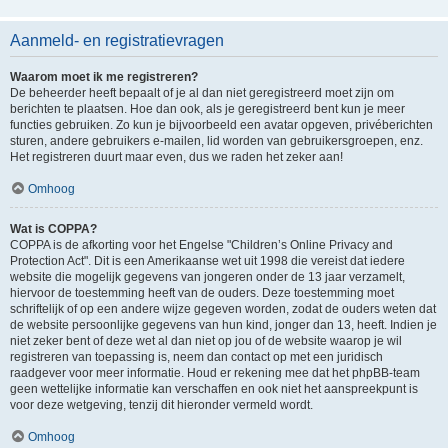
Aanmeld- en registratievragen
Waarom moet ik me registreren?
De beheerder heeft bepaalt of je al dan niet geregistreerd moet zijn om
berichten te plaatsen. Hoe dan ook, als je geregistreerd bent kun je meer
functies gebruiken. Zo kun je bijvoorbeeld een avatar opgeven, privéberichten
sturen, andere gebruikers e-mailen, lid worden van gebruikersgroepen, enz.
Het registreren duurt maar even, dus we raden het zeker aan!
Omhoog
Wat is COPPA?
COPPA is de afkorting voor het Engelse "Children’s Online Privacy and
Protection Act". Dit is een Amerikaanse wet uit 1998 die vereist dat iedere
website die mogelijk gegevens van jongeren onder de 13 jaar verzamelt,
hiervoor de toestemming heeft van de ouders. Deze toestemming moet
schriftelijk of op een andere wijze gegeven worden, zodat de ouders weten dat
de website persoonlijke gegevens van hun kind, jonger dan 13, heeft. Indien je
niet zeker bent of deze wet al dan niet op jou of de website waarop je wil
registreren van toepassing is, neem dan contact op met een juridisch
raadgever voor meer informatie. Houd er rekening mee dat het phpBB-team
geen wettelijke informatie kan verschaffen en ook niet het aanspreekpunt is
voor deze wetgeving, tenzij dit hieronder vermeld wordt.
Omhoog