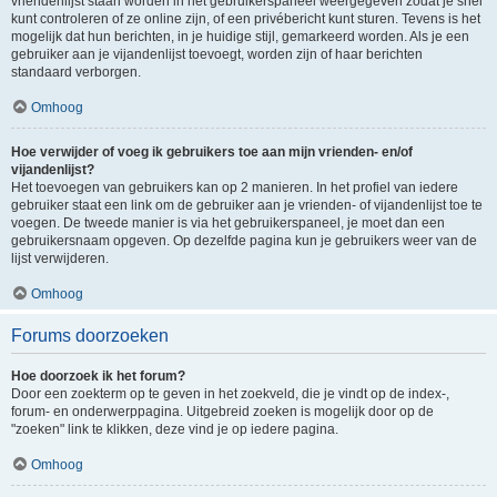
vriendenlijst staan worden in het gebruikerspaneel weergegeven zodat je snel
kunt controleren of ze online zijn, of een privébericht kunt sturen. Tevens is het
mogelijk dat hun berichten, in je huidige stijl, gemarkeerd worden. Als je een
gebruiker aan je vijandenlijst toevoegt, worden zijn of haar berichten
standaard verborgen.
Omhoog
Hoe verwijder of voeg ik gebruikers toe aan mijn vrienden- en/of
vijandenlijst?
Het toevoegen van gebruikers kan op 2 manieren. In het profiel van iedere
gebruiker staat een link om de gebruiker aan je vrienden- of vijandenlijst toe te
voegen. De tweede manier is via het gebruikerspaneel, je moet dan een
gebruikersnaam opgeven. Op dezelfde pagina kun je gebruikers weer van de
lijst verwijderen.
Omhoog
Forums doorzoeken
Hoe doorzoek ik het forum?
Door een zoekterm op te geven in het zoekveld, die je vindt op de index-,
forum- en onderwerppagina. Uitgebreid zoeken is mogelijk door op de
"zoeken" link te klikken, deze vind je op iedere pagina.
Omhoog