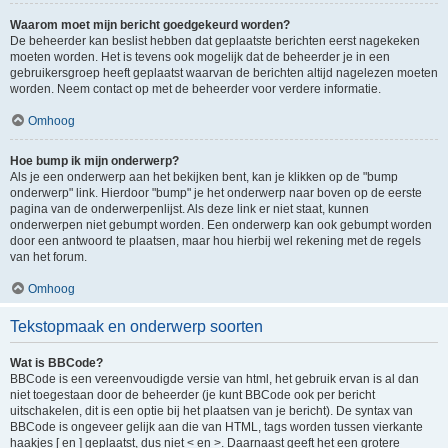
Waarom moet mijn bericht goedgekeurd worden?
De beheerder kan beslist hebben dat geplaatste berichten eerst nagekeken
moeten worden. Het is tevens ook mogelijk dat de beheerder je in een
gebruikersgroep heeft geplaatst waarvan de berichten altijd nagelezen moeten
worden. Neem contact op met de beheerder voor verdere informatie.
Omhoog
Hoe bump ik mijn onderwerp?
Als je een onderwerp aan het bekijken bent, kan je klikken op de "bump
onderwerp" link. Hierdoor "bump" je het onderwerp naar boven op de eerste
pagina van de onderwerpenlijst. Als deze link er niet staat, kunnen
onderwerpen niet gebumpt worden. Een onderwerp kan ook gebumpt worden
door een antwoord te plaatsen, maar hou hierbij wel rekening met de regels
van het forum.
Omhoog
Tekstopmaak en onderwerp soorten
Wat is BBCode?
BBCode is een vereenvoudigde versie van html, het gebruik ervan is al dan
niet toegestaan door de beheerder (je kunt BBCode ook per bericht
uitschakelen, dit is een optie bij het plaatsen van je bericht). De syntax van
BBCode is ongeveer gelijk aan die van HTML, tags worden tussen vierkante
haakjes [ en ] geplaatst, dus niet < en >. Daarnaast geeft het een grotere