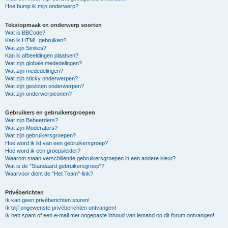
Hoe bump ik mijn onderwerp?
Tekstopmaak en onderwerp soorten
Wat is BBCode?
Kan ik HTML gebruiken?
Wat zijn Smilies?
Kan ik afbeeldingen plaatsen?
Wat zijn globale mededelingen?
Wat zijn mededelingen?
Wat zijn sticky onderwerpen?
Wat zijn gesloten onderwerpen?
Wat zijn onderwerpiconen?
Gebruikers en gebruikersgroepen
Wat zijn Beheerders?
Wat zijn Moderators?
Wat zijn gebruikersgroepen?
Hoe word ik lid van een gebruikersgroep?
Hoe word ik een groepsleider?
Waarom staan verschillende gebruikersgroepen in een andere kleur?
Wat is de "Standaard gebruikersgroep"?
Waarvoor dient de "Het Team"-link?
Privéberichten
Ik kan geen privéberichten sturen!
Ik blijf ongewenste privéberichten ontvangen!
Ik heb spam of een e-mail met ongepaste inhoud van iemand op dit forum ontvangen!