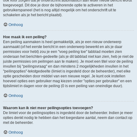
ook voor zorgen dat je onderschrift automatisch aan ieder nieuw bericht wordt
toegevoegd. Dit doe je door de bijhorende optie te activeren in het
gebruikerspaneel (het is nog altijd mogelijk om het onderschrift uit te
schakelen als je het bericht plaatst).
Omhoog
Hoe maak ik een peiling?
Een peiling aanmaken is heel gemakkelijk, als je een nieuw onderwerp
aanmaakt (of het eerste bericht in een onderwerp bewerkt en als je daar
permissies voor hebt) zou je een "voeg peiling toe" tabblad moeten zien
onderaan het berichten-gedeelte (als je dit tabblad niet kan zien, heb je niet de
juiste permissies om peilingen aan te maken). Je moet een titel voor de peiling
invullen bij "peilingsvraag" en dan minstens 2 mogelijkheden invullen in het
"peilingopties"-tekstgedeelte (limiet is ingesteld door de beheerder), met elke
optie gescheiden door middel van een nieuwe regel. Je kunt ook instellen
hoeveel opties een gebruiker mag kiezen onder "opties per gebruiker" en een
tijdslimiet in dagen voor de peiling (0 is een peiling van oneindige duur).
Omhoog
Waarom kan ik niet meer peilingsopties toevoegen?
De limiet voor de peilingsopties is ingesteld door de beheerder. Indien je meer
opties denkt nodig te hebben dan het toegestane aantal, neem dan contact op
met de beheerder.
Omhoog