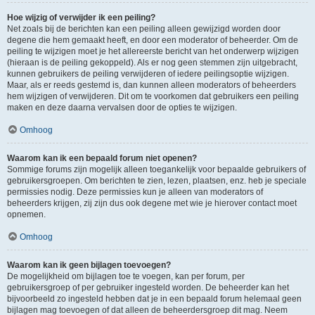
Hoe wijzig of verwijder ik een peiling?
Net zoals bij de berichten kan een peiling alleen gewijzigd worden door
degene die hem gemaakt heeft, en door een moderator of beheerder. Om de
peiling te wijzigen moet je het allereerste bericht van het onderwerp wijzigen
(hieraan is de peiling gekoppeld). Als er nog geen stemmen zijn uitgebracht,
kunnen gebruikers de peiling verwijderen of iedere peilingsoptie wijzigen.
Maar, als er reeds gestemd is, dan kunnen alleen moderators of beheerders
hem wijzigen of verwijderen. Dit om te voorkomen dat gebruikers een peiling
maken en deze daarna vervalsen door de opties te wijzigen.
Omhoog
Waarom kan ik een bepaald forum niet openen?
Sommige forums zijn mogelijk alleen toegankelijk voor bepaalde gebruikers of
gebruikersgroepen. Om berichten te zien, lezen, plaatsen, enz. heb je speciale
permissies nodig. Deze permissies kun je alleen van moderators of
beheerders krijgen, zij zijn dus ook degene met wie je hierover contact moet
opnemen.
Omhoog
Waarom kan ik geen bijlagen toevoegen?
De mogelijkheid om bijlagen toe te voegen, kan per forum, per
gebruikersgroep of per gebruiker ingesteld worden. De beheerder kan het
bijvoorbeeld zo ingesteld hebben dat je in een bepaald forum helemaal geen
bijlagen mag toevoegen of dat alleen de beheerdersgroep dit mag. Neem