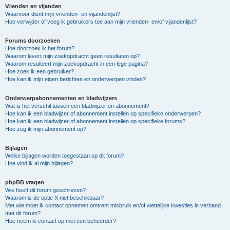
Vrienden en vijanden
Waarvoor dient mijn vrienden- en vijandenlijst?
Hoe verwijder of voeg ik gebruikers toe aan mijn vrienden- en/of vijandenlijst?
Forums doorzoeken
Hoe doorzoek ik het forum?
Waarom levert mijn zoekopdracht geen resultaten op?
Waarom resulteert mijn zoekopdracht in een lege pagina?
Hoe zoek ik een gebruiker?
Hoe kan ik mijn eigen berichten en onderwerpen vinden?
Onderwerpabonnementen en bladwijzers
Wat is het verschil tussen een bladwijzer en abonnement?
Hoe kan ik een bladwijzer of abonnement instellen op specifieke onderwerpen?
Hoe kan ik een bladwijzer of abonnement instellen op specifieke forums?
Hoe zeg ik mijn abonnement op?
Bijlagen
Welke bijlagen worden toegestaan op dit forum?
Hoe vind ik al mijn bijlagen?
phpBB vragen
Wie heeft dit forum geschreven?
Waarom is de optie X niet beschikbaar?
Met wie moet ik contact opnemen omtrent misbruik en/of wettelijke kwesties in verband
met dit forum?
Hoe neem ik contact op met een beheerder?