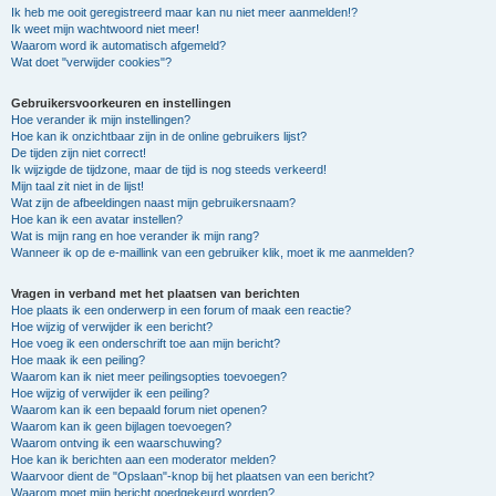
Ik heb me ooit geregistreerd maar kan nu niet meer aanmelden!?
Ik weet mijn wachtwoord niet meer!
Waarom word ik automatisch afgemeld?
Wat doet "verwijder cookies"?
Gebruikersvoorkeuren en instellingen
Hoe verander ik mijn instellingen?
Hoe kan ik onzichtbaar zijn in de online gebruikers lijst?
De tijden zijn niet correct!
Ik wijzigde de tijdzone, maar de tijd is nog steeds verkeerd!
Mijn taal zit niet in de lijst!
Wat zijn de afbeeldingen naast mijn gebruikersnaam?
Hoe kan ik een avatar instellen?
Wat is mijn rang en hoe verander ik mijn rang?
Wanneer ik op de e-maillink van een gebruiker klik, moet ik me aanmelden?
Vragen in verband met het plaatsen van berichten
Hoe plaats ik een onderwerp in een forum of maak een reactie?
Hoe wijzig of verwijder ik een bericht?
Hoe voeg ik een onderschrift toe aan mijn bericht?
Hoe maak ik een peiling?
Waarom kan ik niet meer peilingsopties toevoegen?
Hoe wijzig of verwijder ik een peiling?
Waarom kan ik een bepaald forum niet openen?
Waarom kan ik geen bijlagen toevoegen?
Waarom ontving ik een waarschuwing?
Hoe kan ik berichten aan een moderator melden?
Waarvoor dient de "Opslaan"-knop bij het plaatsen van een bericht?
Waarom moet mijn bericht goedgekeurd worden?