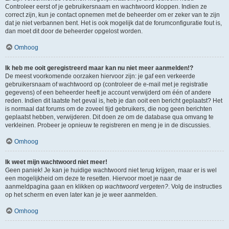
Controleer eerst of je gebruikersnaam en wachtwoord kloppen. Indien ze
correct zijn, kun je contact opnemen met de beheerder om er zeker van te zijn
dat je niet verbannen bent. Het is ook mogelijk dat de forumconfiguratie fout is,
dan moet dit door de beheerder opgelost worden.
Omhoog
Ik heb me ooit geregistreerd maar kan nu niet meer aanmelden!?
De meest voorkomende oorzaken hiervoor zijn: je gaf een verkeerde
gebruikersnaam of wachtwoord op (controleer de e-mail met je registratie
gegevens) of een beheerder heeft je account verwijderd om één of andere
reden. Indien dit laatste het geval is, heb je dan ooit een bericht geplaatst? Het
is normaal dat forums om de zoveel tijd gebruikers, die nog geen berichten
geplaatst hebben, verwijderen. Dit doen ze om de database qua omvang te
verkleinen. Probeer je opnieuw te registreren en meng je in de discussies.
Omhoog
Ik weet mijn wachtwoord niet meer!
Geen paniek! Je kan je huidige wachtwoord niet terug krijgen, maar er is wel
een mogelijkheid om deze te resetten. Hiervoor moet je naar de
aanmeldpagina gaan en klikken op
wachtwoord vergeten?
. Volg de instructies
op het scherm en even later kan je je weer aanmelden.
Omhoog