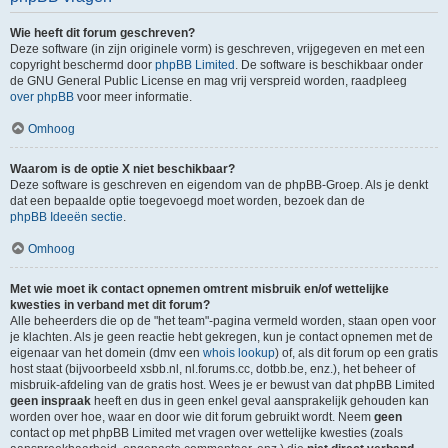
Wie heeft dit forum geschreven?
Deze software (in zijn originele vorm) is geschreven, vrijgegeven en met een
copyright beschermd door
phpBB Limited
. De software is beschikbaar onder
de GNU General Public License en mag vrij verspreid worden, raadpleeg
over phpBB
voor meer informatie.
Omhoog
Waarom is de optie X niet beschikbaar?
Deze software is geschreven en eigendom van de phpBB-Groep. Als je denkt
dat een bepaalde optie toegevoegd moet worden, bezoek dan de
phpBB Ideeën sectie
.
Omhoog
Met wie moet ik contact opnemen omtrent misbruik en/of wettelijke
kwesties in verband met dit forum?
Alle beheerders die op de "het team"-pagina vermeld worden, staan open voor
je klachten. Als je geen reactie hebt gekregen, kun je contact opnemen met de
eigenaar van het domein (dmv een
whois lookup
) of, als dit forum op een gratis
host staat (bijvoorbeeld xsbb.nl, nl.forums.cc, dotbb.be, enz.), het beheer of
misbruik-afdeling van de gratis host. Wees je er bewust van dat phpBB Limited
geen inspraak
heeft en dus in geen enkel geval aansprakelijk gehouden kan
worden over hoe, waar en door wie dit forum gebruikt wordt. Neem
geen
contact op met phpBB Limited met vragen over wettelijke kwesties (zoals