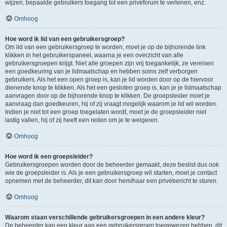
wijzen, bepaalde gebruikers toegang tot een privéforum te verlenen, enz.
Omhoog
Hoe word ik lid van een gebruikersgroep?
Om lid van een gebruikersgroep te worden, moet je op de bijhorende link
klikken in het gebruikerspaneel, waarna je een overzicht van alle
gebruikersgroepen krijgt. Niet alle groepen zijn vrij toegankelijk, ze vereisen
een goedkeuring van je lidmaatschap en hebben soms zelf verborgen
gebruikers. Als het een open groep is, kan je lid worden door op de hiervoor
dienende knop te klikken. Als het een gesloten groep is, kan je je lidmaatschap
aanvragen door op de bijhorende knop te klikken. De groepsleider moet je
aanvraag dan goedkeuren, hij of zij vraagt mogelijk waarom je lid wil worden.
Indien je niet tot een groep toegelaten wordt, moet je de groepsleider niet
lastig vallen, hij of zij heeft een reden om je te weigeren.
Omhoog
Hoe word ik een groepsleider?
Gebruikersgroepen worden door de beheerder gemaakt, deze beslist dus ook
wie de groepsleider is. Als je een gebruikersgroep wil starten, moet je contact
opnemen met de beheerder, dit kan door hem/haar een privébericht te sturen.
Omhoog
Waarom staan verschillende gebruikersgroepen in een andere kleur?
De beheerder kan een kleur aan een gebruikersgroep toegewezen hebben, dit