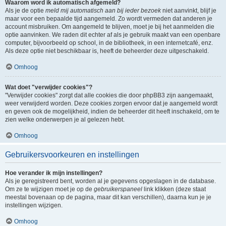
Waarom word ik automatisch afgemeld?
Als je de optie
meld mij automatisch aan bij ieder bezoek
niet aanvinkt, blijf je
maar voor een bepaalde tijd aangemeld. Zo wordt vermeden dat anderen je
account misbruiken. Om aangemeld te blijven, moet je bij het aanmelden die
optie aanvinken. We raden dit echter af als je gebruik maakt van een openbare
computer, bijvoorbeeld op school, in de bibliotheek, in een internetcafé, enz.
Als deze optie niet beschikbaar is, heeft de beheerder deze uitgeschakeld.
Omhoog
Wat doet "verwijder cookies"?
"Verwijder cookies" zorgt dat alle cookies die door phpBB3 zijn aangemaakt,
weer verwijderd worden. Deze cookies zorgen ervoor dat je aangemeld wordt
en geven ook de mogelijkheid, indien de beheerder dit heeft inschakeld, om te
zien welke onderwerpen je al gelezen hebt.
Omhoog
Gebruikersvoorkeuren en instellingen
Hoe verander ik mijn instellingen?
Als je geregistreerd bent, worden al je gegevens opgeslagen in de database.
Om ze te wijzigen moet je op de
gebruikerspaneel
link klikken (deze staat
meestal bovenaan op de pagina, maar dit kan verschillen), daarna kun je je
instellingen wijzigen.
Omhoog