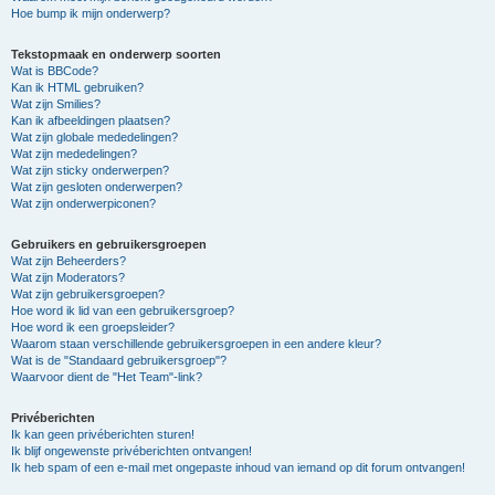
Hoe bump ik mijn onderwerp?
Tekstopmaak en onderwerp soorten
Wat is BBCode?
Kan ik HTML gebruiken?
Wat zijn Smilies?
Kan ik afbeeldingen plaatsen?
Wat zijn globale mededelingen?
Wat zijn mededelingen?
Wat zijn sticky onderwerpen?
Wat zijn gesloten onderwerpen?
Wat zijn onderwerpiconen?
Gebruikers en gebruikersgroepen
Wat zijn Beheerders?
Wat zijn Moderators?
Wat zijn gebruikersgroepen?
Hoe word ik lid van een gebruikersgroep?
Hoe word ik een groepsleider?
Waarom staan verschillende gebruikersgroepen in een andere kleur?
Wat is de "Standaard gebruikersgroep"?
Waarvoor dient de "Het Team"-link?
Privéberichten
Ik kan geen privéberichten sturen!
Ik blijf ongewenste privéberichten ontvangen!
Ik heb spam of een e-mail met ongepaste inhoud van iemand op dit forum ontvangen!