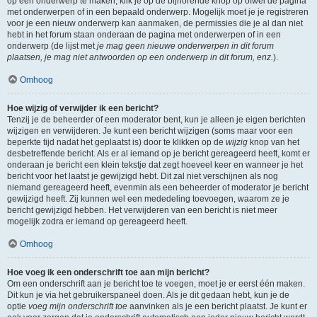
op een onderwerp te maken, klik je op de bijhorende knop op ofwel de pagina
met onderwerpen of in een bepaald onderwerp. Mogelijk moet je je registreren
voor je een nieuw onderwerp kan aanmaken, de permissies die je al dan niet
hebt in het forum staan onderaan de pagina met onderwerpen of in een
onderwerp (de lijst met
je mag geen nieuwe onderwerpen in dit forum
plaatsen, je mag niet antwoorden op een onderwerp in dit forum, enz.
).
Omhoog
Hoe wijzig of verwijder ik een bericht?
Tenzij je de beheerder of een moderator bent, kun je alleen je eigen berichten
wijzigen en verwijderen. Je kunt een bericht wijzigen (soms maar voor een
beperkte tijd nadat het geplaatst is) door te klikken op de
wijzig
knop van het
desbetreffende bericht. Als er al iemand op je bericht gereageerd heeft, komt er
onderaan je bericht een klein tekstje dat zegt hoeveel keer en wanneer je het
bericht voor het laatst je gewijzigd hebt. Dit zal niet verschijnen als nog
niemand gereageerd heeft, evenmin als een beheerder of moderator je bericht
gewijzigd heeft. Zij kunnen wel een mededeling toevoegen, waarom ze je
bericht gewijzigd hebben. Het verwijderen van een bericht is niet meer
mogelijk zodra er iemand op gereageerd heeft.
Omhoog
Hoe voeg ik een onderschrift toe aan mijn bericht?
Om een onderschrift aan je bericht toe te voegen, moet je er eerst één maken.
Dit kun je via het gebruikerspaneel doen. Als je dit gedaan hebt, kun je de
optie
voeg mijn onderschrift toe
aanvinken als je een bericht plaatst. Je kunt er