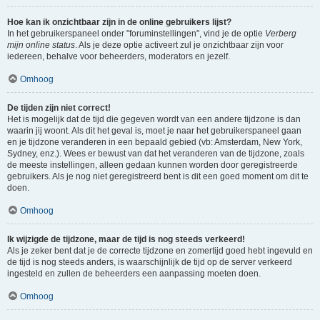
Hoe kan ik onzichtbaar zijn in de online gebruikers lijst?
In het gebruikerspaneel onder "foruminstellingen", vind je de optie
Verberg
mijn online status
. Als je deze optie activeert zul je onzichtbaar zijn voor
iedereen, behalve voor beheerders, moderators en jezelf.
Omhoog
De tijden zijn niet correct!
Het is mogelijk dat de tijd die gegeven wordt van een andere tijdzone is dan
waarin jij woont. Als dit het geval is, moet je naar het gebruikerspaneel gaan
en je tijdzone veranderen in een bepaald gebied (vb: Amsterdam, New York,
Sydney, enz.). Wees er bewust van dat het veranderen van de tijdzone, zoals
de meeste instellingen, alleen gedaan kunnen worden door geregistreerde
gebruikers. Als je nog niet geregistreerd bent is dit een goed moment om dit te
doen.
Omhoog
Ik wijzigde de tijdzone, maar de tijd is nog steeds verkeerd!
Als je zeker bent dat je de correcte tijdzone en zomertijd goed hebt ingevuld en
de tijd is nog steeds anders, is waarschijnlijk de tijd op de server verkeerd
ingesteld en zullen de beheerders een aanpassing moeten doen.
Omhoog