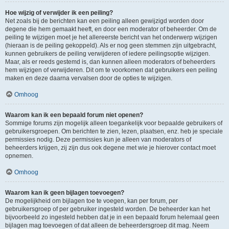
Hoe wijzig of verwijder ik een peiling?
Net zoals bij de berichten kan een peiling alleen gewijzigd worden door
degene die hem gemaakt heeft, en door een moderator of beheerder. Om de
peiling te wijzigen moet je het allereerste bericht van het onderwerp wijzigen
(hieraan is de peiling gekoppeld). Als er nog geen stemmen zijn uitgebracht,
kunnen gebruikers de peiling verwijderen of iedere peilingsoptie wijzigen.
Maar, als er reeds gestemd is, dan kunnen alleen moderators of beheerders
hem wijzigen of verwijderen. Dit om te voorkomen dat gebruikers een peiling
maken en deze daarna vervalsen door de opties te wijzigen.
Omhoog
Waarom kan ik een bepaald forum niet openen?
Sommige forums zijn mogelijk alleen toegankelijk voor bepaalde gebruikers of
gebruikersgroepen. Om berichten te zien, lezen, plaatsen, enz. heb je speciale
permissies nodig. Deze permissies kun je alleen van moderators of
beheerders krijgen, zij zijn dus ook degene met wie je hierover contact moet
opnemen.
Omhoog
Waarom kan ik geen bijlagen toevoegen?
De mogelijkheid om bijlagen toe te voegen, kan per forum, per
gebruikersgroep of per gebruiker ingesteld worden. De beheerder kan het
bijvoorbeeld zo ingesteld hebben dat je in een bepaald forum helemaal geen
bijlagen mag toevoegen of dat alleen de beheerdersgroep dit mag. Neem