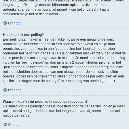
ook voor zorgen dat je onderschrift automatisch aan ieder nieuw bericht wordt
toegevoegd. Dit doe je door de bijhorende optie te activeren in het
gebruikerspaneel (het is nog altijd mogelijk om het onderschrift uit te
schakelen als je het bericht plaatst).
Omhoog
Hoe maak ik een peiling?
Een peiling aanmaken is heel gemakkelijk, als je een nieuw onderwerp
aanmaakt (of het eerste bericht in een onderwerp bewerkt en als je daar
permissies voor hebt) zou je een "voeg peiling toe" tabblad moeten zien
onderaan het berichten-gedeelte (als je dit tabblad niet kan zien, heb je niet de
juiste permissies om peilingen aan te maken). Je moet een titel voor de peiling
invullen bij "peilingsvraag" en dan minstens 2 mogelijkheden invullen in het
"peilingopties"-tekstgedeelte (limiet is ingesteld door de beheerder), met elke
optie gescheiden door middel van een nieuwe regel. Je kunt ook instellen
hoeveel opties een gebruiker mag kiezen onder "opties per gebruiker" en een
tijdslimiet in dagen voor de peiling (0 is een peiling van oneindige duur).
Omhoog
Waarom kan ik niet meer peilingsopties toevoegen?
De limiet voor de peilingsopties is ingesteld door de beheerder. Indien je meer
opties denkt nodig te hebben dan het toegestane aantal, neem dan contact op
met de beheerder.
Omhoog