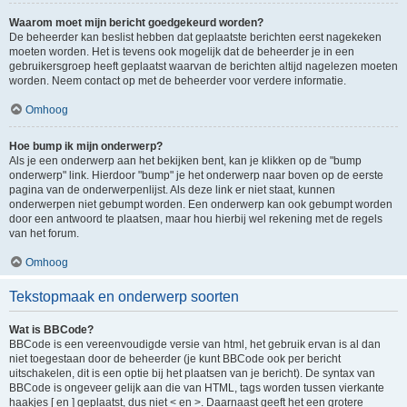
Waarom moet mijn bericht goedgekeurd worden?
De beheerder kan beslist hebben dat geplaatste berichten eerst nagekeken
moeten worden. Het is tevens ook mogelijk dat de beheerder je in een
gebruikersgroep heeft geplaatst waarvan de berichten altijd nagelezen moeten
worden. Neem contact op met de beheerder voor verdere informatie.
Omhoog
Hoe bump ik mijn onderwerp?
Als je een onderwerp aan het bekijken bent, kan je klikken op de "bump
onderwerp" link. Hierdoor "bump" je het onderwerp naar boven op de eerste
pagina van de onderwerpenlijst. Als deze link er niet staat, kunnen
onderwerpen niet gebumpt worden. Een onderwerp kan ook gebumpt worden
door een antwoord te plaatsen, maar hou hierbij wel rekening met de regels
van het forum.
Omhoog
Tekstopmaak en onderwerp soorten
Wat is BBCode?
BBCode is een vereenvoudigde versie van html, het gebruik ervan is al dan
niet toegestaan door de beheerder (je kunt BBCode ook per bericht
uitschakelen, dit is een optie bij het plaatsen van je bericht). De syntax van
BBCode is ongeveer gelijk aan die van HTML, tags worden tussen vierkante
haakjes [ en ] geplaatst, dus niet < en >. Daarnaast geeft het een grotere