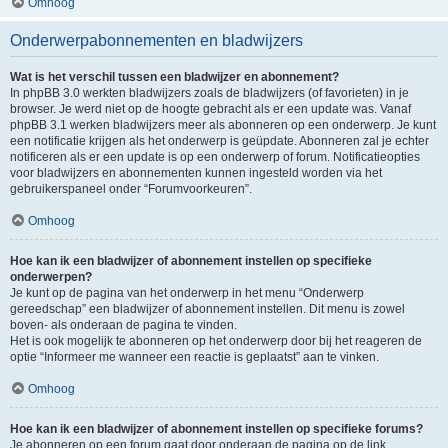
Omhoog
Onderwerpabonnementen en bladwijzers
Wat is het verschil tussen een bladwijzer en abonnement?
In phpBB 3.0 werkten bladwijzers zoals de bladwijzers (of favorieten) in je
browser. Je werd niet op de hoogte gebracht als er een update was. Vanaf
phpBB 3.1 werken bladwijzers meer als abonneren op een onderwerp. Je kunt
een notificatie krijgen als het onderwerp is geüpdate. Abonneren zal je echter
notificeren als er een update is op een onderwerp of forum. Notificatieopties
voor bladwijzers en abonnementen kunnen ingesteld worden via het
gebruikerspaneel onder “Forumvoorkeuren”.
Omhoog
Hoe kan ik een bladwijzer of abonnement instellen op specifieke
onderwerpen?
Je kunt op de pagina van het onderwerp in het menu “Onderwerp
gereedschap” een bladwijzer of abonnement instellen. Dit menu is zowel
boven- als onderaan de pagina te vinden.
Het is ook mogelijk te abonneren op het onderwerp door bij het reageren de
optie “Informeer me wanneer een reactie is geplaatst” aan te vinken.
Omhoog
Hoe kan ik een bladwijzer of abonnement instellen op specifieke forums?
Je abonneren op een forum gaat door onderaan de pagina op de link