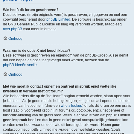
Wie heeft dit forum geschreven?
Deze software (in zijn originele vorm) is geschreven, vrijgegeven en met een
copyright beschermd door
phpBB Limited
. De software is beschikbaar onder
de GNU General Public License en mag vrij verspreid worden, raadpleeg
over phpBB
voor meer informatie.
Omhoog
Waarom is de optie X niet beschikbaar?
Deze software is geschreven en eigendom van de phpBB-Groep. Als je denkt
dat een bepaalde optie toegevoegd moet worden, bezoek dan de
phpBB Ideeën sectie
.
Omhoog
Met wie moet ik contact opnemen omtrent misbruik en/of wettelijke
kwesties in verband met dit forum?
Alle beheerders die op de "het team"-pagina vermeld worden, staan open voor
je klachten. Als je geen reactie hebt gekregen, kun je contact opnemen met de
eigenaar van het domein (dmv een
whois lookup
) of, als dit forum op een gratis
host staat (bijvoorbeeld xsbb.nl, nl.forums.cc, dotbb.be, enz.), het beheer of
misbruik-afdeling van de gratis host. Wees je er bewust van dat phpBB Limited
geen inspraak
heeft en dus in geen enkel geval aansprakelijk gehouden kan
worden over hoe, waar en door wie dit forum gebruikt wordt. Neem
geen
contact op met phpBB Limited met vragen over wettelijke kwesties (zoals