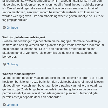
bijvoorbeeld http://www.voorbeeld.com/mijn_afbeelding.gif. Linken naar een
afbeelding op je eigen computer is onmogelijk (tenzij het een publieke server
is). Ook afbeeldingen die een authentificatie vereisen zoals in: Hotmail of
Yahoo mailboxen, een wachtwoord beschermde website, enz. kunnen niet
worden weergegeven. Om een afbeelding weer te geven, moet je de BBCode
tag [img] gebruiken.
Omhoog
Wat zijn globale mededelingen?
Globale mededelingen zijn berichten die belangrijke informatie bevatten, je
komt ze dan ook op verschillende plaatsen tegen zoals bovenaan ieder forum
en in het gebruikerspaneel. Of je al dan niet globale mededelingen kan
plaatsen hangt af van de vereiste permissies, deze zijn ingesteld door de
beheerder.
Omhoog
Wat zijn mededelingen?
Mededelingen bevatten vaak belangrijke informatie over het forum dat je aan
het lezen bent, je kunt deze berichten dan ook het best zo snel mogelijk lezen.
Mededelingen verschijnen bovenaan iedere pagina van het forum waarin ze
geplaatst zijn. Zoals bij globale mededelingen, hangt het van de vereiste
permissies af of je wel of niet mededelingen kan plaatsen. De benodigde
permissies zijn bepaald door een beheerder.
Omhoog