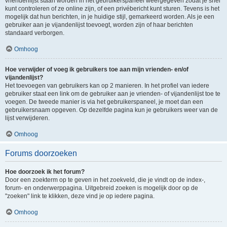
vriendenlijst staan worden in het gebruikerspaneel weergegeven zodat je snel
kunt controleren of ze online zijn, of een privébericht kunt sturen. Tevens is het
mogelijk dat hun berichten, in je huidige stijl, gemarkeerd worden. Als je een
gebruiker aan je vijandenlijst toevoegt, worden zijn of haar berichten
standaard verborgen.
Omhoog
Hoe verwijder of voeg ik gebruikers toe aan mijn vrienden- en/of
vijandenlijst?
Het toevoegen van gebruikers kan op 2 manieren. In het profiel van iedere
gebruiker staat een link om de gebruiker aan je vrienden- of vijandenlijst toe te
voegen. De tweede manier is via het gebruikerspaneel, je moet dan een
gebruikersnaam opgeven. Op dezelfde pagina kun je gebruikers weer van de
lijst verwijderen.
Omhoog
Forums doorzoeken
Hoe doorzoek ik het forum?
Door een zoekterm op te geven in het zoekveld, die je vindt op de index-,
forum- en onderwerppagina. Uitgebreid zoeken is mogelijk door op de
"zoeken" link te klikken, deze vind je op iedere pagina.
Omhoog