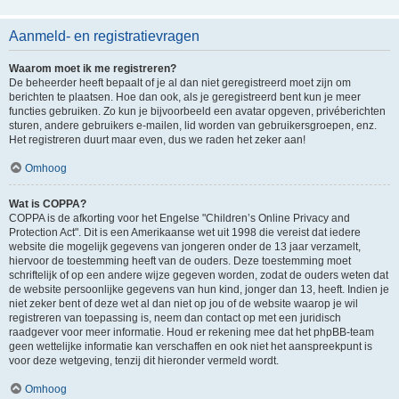
Aanmeld- en registratievragen
Waarom moet ik me registreren?
De beheerder heeft bepaalt of je al dan niet geregistreerd moet zijn om
berichten te plaatsen. Hoe dan ook, als je geregistreerd bent kun je meer
functies gebruiken. Zo kun je bijvoorbeeld een avatar opgeven, privéberichten
sturen, andere gebruikers e-mailen, lid worden van gebruikersgroepen, enz.
Het registreren duurt maar even, dus we raden het zeker aan!
Omhoog
Wat is COPPA?
COPPA is de afkorting voor het Engelse "Children’s Online Privacy and
Protection Act". Dit is een Amerikaanse wet uit 1998 die vereist dat iedere
website die mogelijk gegevens van jongeren onder de 13 jaar verzamelt,
hiervoor de toestemming heeft van de ouders. Deze toestemming moet
schriftelijk of op een andere wijze gegeven worden, zodat de ouders weten dat
de website persoonlijke gegevens van hun kind, jonger dan 13, heeft. Indien je
niet zeker bent of deze wet al dan niet op jou of de website waarop je wil
registreren van toepassing is, neem dan contact op met een juridisch
raadgever voor meer informatie. Houd er rekening mee dat het phpBB-team
geen wettelijke informatie kan verschaffen en ook niet het aanspreekpunt is
voor deze wetgeving, tenzij dit hieronder vermeld wordt.
Omhoog