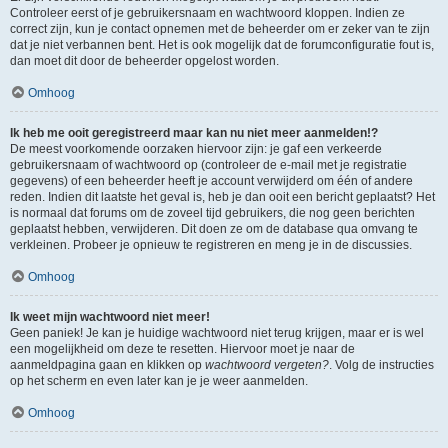
Controleer eerst of je gebruikersnaam en wachtwoord kloppen. Indien ze
correct zijn, kun je contact opnemen met de beheerder om er zeker van te zijn
dat je niet verbannen bent. Het is ook mogelijk dat de forumconfiguratie fout is,
dan moet dit door de beheerder opgelost worden.
Omhoog
Ik heb me ooit geregistreerd maar kan nu niet meer aanmelden!?
De meest voorkomende oorzaken hiervoor zijn: je gaf een verkeerde
gebruikersnaam of wachtwoord op (controleer de e-mail met je registratie
gegevens) of een beheerder heeft je account verwijderd om één of andere
reden. Indien dit laatste het geval is, heb je dan ooit een bericht geplaatst? Het
is normaal dat forums om de zoveel tijd gebruikers, die nog geen berichten
geplaatst hebben, verwijderen. Dit doen ze om de database qua omvang te
verkleinen. Probeer je opnieuw te registreren en meng je in de discussies.
Omhoog
Ik weet mijn wachtwoord niet meer!
Geen paniek! Je kan je huidige wachtwoord niet terug krijgen, maar er is wel
een mogelijkheid om deze te resetten. Hiervoor moet je naar de
aanmeldpagina gaan en klikken op
wachtwoord vergeten?
. Volg de instructies
op het scherm en even later kan je je weer aanmelden.
Omhoog