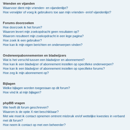
Vrienden en vijanden
Waarvoor dient mijn vrienden- en vijandenlijst?
Hoe verwijder of voeg ik gebruikers toe aan mijn vrienden- en/of vijandenlijst?
Forums doorzoeken
Hoe doorzoek ik het forum?
Waarom levert mijn zoekopdracht geen resultaten op?
Waarom resulteert mijn zoekopdracht in een lege pagina?
Hoe zoek ik een gebruiker?
Hoe kan ik mijn eigen berichten en onderwerpen vinden?
Onderwerpabonnementen en bladwijzers
Wat is het verschil tussen een bladwijzer en abonnement?
Hoe kan ik een bladwijzer of abonnement instellen op specifieke onderwerpen?
Hoe kan ik een bladwijzer of abonnement instellen op specifieke forums?
Hoe zeg ik mijn abonnement op?
Bijlagen
Welke bijlagen worden toegestaan op dit forum?
Hoe vind ik al mijn bijlagen?
phpBB vragen
Wie heeft dit forum geschreven?
Waarom is de optie X niet beschikbaar?
Met wie moet ik contact opnemen omtrent misbruik en/of wettelijke kwesties in verband
met dit forum?
Hoe neem ik contact op met een beheerder?