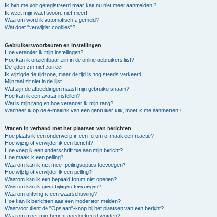
Ik heb me ooit geregistreerd maar kan nu niet meer aanmelden!?
Ik weet mijn wachtwoord niet meer!
Waarom word ik automatisch afgemeld?
Wat doet "verwijder cookies"?
Gebruikersvoorkeuren en instellingen
Hoe verander ik mijn instellingen?
Hoe kan ik onzichtbaar zijn in de online gebruikers lijst?
De tijden zijn niet correct!
Ik wijzigde de tijdzone, maar de tijd is nog steeds verkeerd!
Mijn taal zit niet in de lijst!
Wat zijn de afbeeldingen naast mijn gebruikersnaam?
Hoe kan ik een avatar instellen?
Wat is mijn rang en hoe verander ik mijn rang?
Wanneer ik op de e-maillink van een gebruiker klik, moet ik me aanmelden?
Vragen in verband met het plaatsen van berichten
Hoe plaats ik een onderwerp in een forum of maak een reactie?
Hoe wijzig of verwijder ik een bericht?
Hoe voeg ik een onderschrift toe aan mijn bericht?
Hoe maak ik een peiling?
Waarom kan ik niet meer peilingsopties toevoegen?
Hoe wijzig of verwijder ik een peiling?
Waarom kan ik een bepaald forum niet openen?
Waarom kan ik geen bijlagen toevoegen?
Waarom ontving ik een waarschuwing?
Hoe kan ik berichten aan een moderator melden?
Waarvoor dient de "Opslaan"-knop bij het plaatsen van een bericht?
Waarom moet mijn bericht goedgekeurd worden?