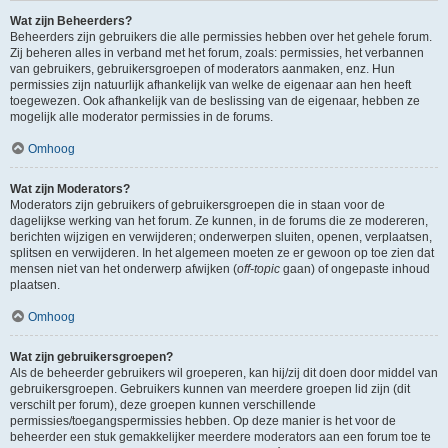
Wat zijn Beheerders?
Beheerders zijn gebruikers die alle permissies hebben over het gehele forum.
Zij beheren alles in verband met het forum, zoals: permissies, het verbannen
van gebruikers, gebruikersgroepen of moderators aanmaken, enz. Hun
permissies zijn natuurlijk afhankelijk van welke de eigenaar aan hen heeft
toegewezen. Ook afhankelijk van de beslissing van de eigenaar, hebben ze
mogelijk alle moderator permissies in de forums.
Omhoog
Wat zijn Moderators?
Moderators zijn gebruikers of gebruikersgroepen die in staan voor de
dagelijkse werking van het forum. Ze kunnen, in de forums die ze modereren,
berichten wijzigen en verwijderen; onderwerpen sluiten, openen, verplaatsen,
splitsen en verwijderen. In het algemeen moeten ze er gewoon op toe zien dat
mensen niet van het onderwerp afwijken (
off-topic
gaan) of ongepaste inhoud
plaatsen.
Omhoog
Wat zijn gebruikersgroepen?
Als de beheerder gebruikers wil groeperen, kan hij/zij dit doen door middel van
gebruikersgroepen. Gebruikers kunnen van meerdere groepen lid zijn (dit
verschilt per forum), deze groepen kunnen verschillende
permissies/toegangspermissies hebben. Op deze manier is het voor de
beheerder een stuk gemakkelijker meerdere moderators aan een forum toe te