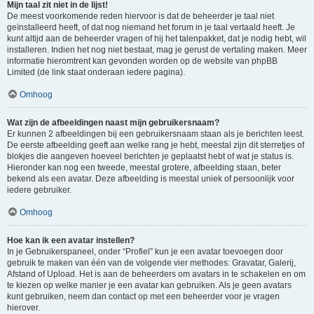
Mijn taal zit niet in de lijst!
De meest voorkomende reden hiervoor is dat de beheerder je taal niet
geïnstalleerd heeft, of dat nog niemand het forum in je taal vertaald heeft. Je
kunt altijd aan de beheerder vragen of hij het talenpakket, dat je nodig hebt, wil
installeren. Indien het nog niet bestaat, mag je gerust de vertaling maken. Meer
informatie hieromtrent kan gevonden worden op de website van phpBB
Limited (de link staat onderaan iedere pagina).
Omhoog
Wat zijn de afbeeldingen naast mijn gebruikersnaam?
Er kunnen 2 afbeeldingen bij een gebruikersnaam staan als je berichten leest.
De eerste afbeelding geeft aan welke rang je hebt, meestal zijn dit sterretjes of
blokjes die aangeven hoeveel berichten je geplaatst hebt of wat je status is.
Hieronder kan nog een tweede, meestal grotere, afbeelding staan, beter
bekend als een avatar. Deze afbeelding is meestal uniek of persoonlijk voor
iedere gebruiker.
Omhoog
Hoe kan ik een avatar instellen?
In je Gebruikerspaneel, onder “Profiel” kun je een avatar toevoegen door
gebruik te maken van één van de volgende vier methodes: Gravatar, Galerij,
Afstand of Upload. Het is aan de beheerders om avatars in te schakelen en om
te kiezen op welke manier je een avatar kan gebruiken. Als je geen avatars
kunt gebruiken, neem dan contact op met een beheerder voor je vragen
hierover.