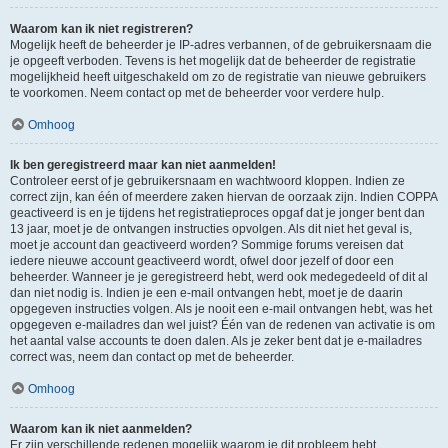
Waarom kan ik niet registreren?
Mogelijk heeft de beheerder je IP-adres verbannen, of de gebruikersnaam die
je opgeeft verboden. Tevens is het mogelijk dat de beheerder de registratie
mogelijkheid heeft uitgeschakeld om zo de registratie van nieuwe gebruikers
te voorkomen. Neem contact op met de beheerder voor verdere hulp.
Omhoog
Ik ben geregistreerd maar kan niet aanmelden!
Controleer eerst of je gebruikersnaam en wachtwoord kloppen. Indien ze
correct zijn, kan één of meerdere zaken hiervan de oorzaak zijn. Indien COPPA
geactiveerd is en je tijdens het registratieproces opgaf dat je jonger bent dan
13 jaar, moet je de ontvangen instructies opvolgen. Als dit niet het geval is,
moet je account dan geactiveerd worden? Sommige forums vereisen dat
iedere nieuwe account geactiveerd wordt, ofwel door jezelf of door een
beheerder. Wanneer je je geregistreerd hebt, werd ook medegedeeld of dit al
dan niet nodig is. Indien je een e-mail ontvangen hebt, moet je de daarin
opgegeven instructies volgen. Als je nooit een e-mail ontvangen hebt, was het
opgegeven e-mailadres dan wel juist? Één van de redenen van activatie is om
het aantal valse accounts te doen dalen. Als je zeker bent dat je e-mailadres
correct was, neem dan contact op met de beheerder.
Omhoog
Waarom kan ik niet aanmelden?
Er zijn verschillende redenen mogelijk waarom je dit probleem hebt.