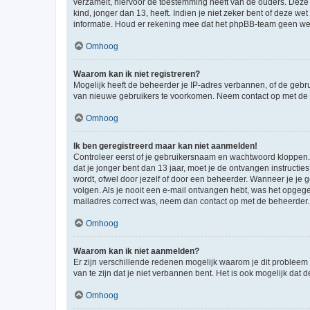
verzamelt, hiervoor de toestemming heeft van de ouders. Deze
kind, jonger dan 13, heeft. Indien je niet zeker bent of deze w
informatie. Houd er rekening mee dat het phpBB-team geen wette
Omhoog
Waarom kan ik niet registreren?
Mogelijk heeft de beheerder je IP-adres verbannen, of de gebru
van nieuwe gebruikers te voorkomen. Neem contact op met de 
Omhoog
Ik ben geregistreerd maar kan niet aanmelden!
Controleer eerst of je gebruikersnaam en wachtwoord kloppen. I
dat je jonger bent dan 13 jaar, moet je de ontvangen instructi
wordt, ofwel door jezelf of door een beheerder. Wanneer je je 
volgen. Als je nooit een e-mail ontvangen hebt, was het opgege
mailadres correct was, neem dan contact op met de beheerder.
Omhoog
Waarom kan ik niet aanmelden?
Er zijn verschillende redenen mogelijk waarom je dit probleem
van te zijn dat je niet verbannen bent. Het is ook mogelijk dat
Omhoog