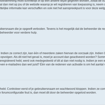
 toestemming moet schriftelijk of op een andere wijze gegeven worden, zodat de 
et al dan niet op jou of de website waarop je wil registreren van toepassing is, nee
lijke informatie kan verschaffen en ook niet het aanspreekpunt is voor deze wetge
ikersnaam die je opgeeft verboden. Tevens is het mogelijk dat de beheerder de regi
beheerder voor verdere hulp.
ndien ze correct zijn, kan één of meerdere zaken hiervan de oorzaak zijn. Indien C
es opvolgen. Als dit niet het geval is, moet je account dan geactiveerd worden? S
geregistreerd hebt, werd ook medegedeeld of dit al dan niet nodig is. Indien je een
ven e-mailadres dan wel juist? Één van de redenen van activatie is om het aantal va
 hebt. Controleer eerst of je gebruikersnaam en wachtwoord kloppen. Indien ze cor
 de forumconfiguratie fout is, dan moet dit door de beheerder opgelost worden.