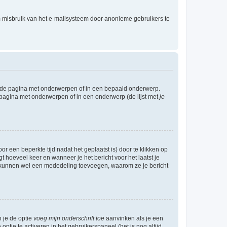
m misbruik van het e-mailsysteem door anonieme gebruikers te
l de pagina met onderwerpen of in een bepaald onderwerp.
 pagina met onderwerpen of in een onderwerp (de lijst met
je
r een beperkte tijd nadat het geplaatst is) door te klikken op
gt hoeveel keer en wanneer je het bericht voor het laatst je
Zij kunnen wel een mededeling toevoegen, waarom ze je bericht
n je de optie
voeg mijn onderschrift toe
aanvinken als je een
optie te activeren in het gebruikerspaneel (het is nog altijd