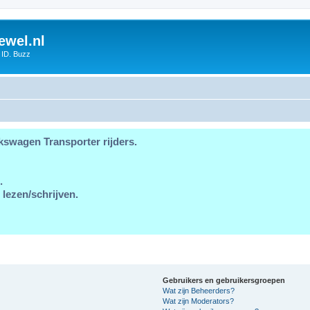
ewel.nl
 ID. Buzz
kswagen Transporter rijders.
.
 lezen/schrijven.
Gebruikers en gebruikersgroepen
Wat zijn Beheerders?
Wat zijn Moderators?