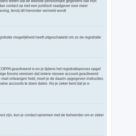
ouders weten dat de website persoonlijke gegevens van hun
m dan contact op met een juridisch raadgever voor meer
ving, tenzij dit hieronder vermeld wordt.
stratie mogelijkheid heeft uitgeschakeld om zo de registratie
OPPA geactiveerd is en je tijdens het registratieproces opgaf
ommige forums vereisen dat iedere nieuwe account geactiveerd
 e-mail ontvangen hebt, moet je de daarin opgegeven instructies
lse accounts te doen dalen. Als je zeker bent dat je e-
rect zijn, kun je contact opnemen met de beheerder om er zeker