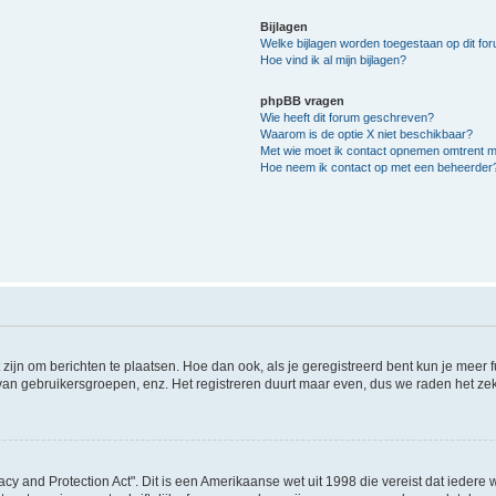
Bijlagen
Welke bijlagen worden toegestaan op dit fo
Hoe vind ik al mijn bijlagen?
phpBB vragen
Wie heeft dit forum geschreven?
Waarom is de optie X niet beschikbaar?
Met wie moet ik contact opnemen omtrent mis
Hoe neem ik contact op met een beheerder
 zijn om berichten te plaatsen. Hoe dan ook, als je geregistreerd bent kun je meer
 van gebruikersgroepen, enz. Het registreren duurt maar even, dus we raden het ze
acy and Protection Act". Dit is een Amerikaanse wet uit 1998 die vereist dat ieder