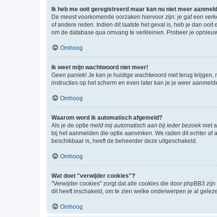
Ik heb me ooit geregistreerd maar kan nu niet meer aanmel
De meest voorkomende oorzaken hiervoor zijn: je gaf een verk
of andere reden. Indien dit laatste het geval is, heb je dan oo
om de database qua omvang te verkleinen. Probeer je opnieuw t
Omhoog
Ik weet mijn wachtwoord niet meer!
Geen paniek! Je kan je huidige wachtwoord niet terug krijgen,
instructies op het scherm en even later kan je je weer aanmeld
Omhoog
Waarom word ik automatisch afgemeld?
Als je de optie
meld mij automatisch aan bij ieder bezoek
niet 
bij het aanmelden die optie aanvinken. We raden dit echter af a
beschikbaar is, heeft de beheerder deze uitgeschakeld.
Omhoog
Wat doet "verwijder cookies"?
"Verwijder cookies" zorgt dat alle cookies die door phpBB3 z
dit heeft inschakeld, om te zien welke onderwerpen je al gelez
Omhoog