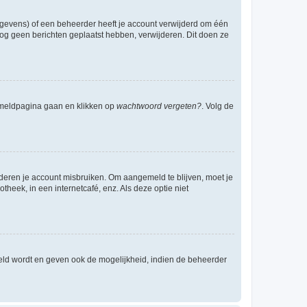
egevens) of een beheerder heeft je account verwijderd om één
e nog geen berichten geplaatst hebben, verwijderen. Dit doen ze
anmeldpagina gaan en klikken op
wachtwoord vergeten?
. Volg de
nderen je account misbruiken. Om aangemeld te blijven, moet je
theek, in een internetcafé, enz. Als deze optie niet
eld wordt en geven ook de mogelijkheid, indien de beheerder