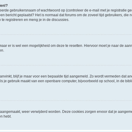
den!?
eerde gebruikersnaam of wachtwoord op (controleer de e-mail met je registratie g
it een bericht geplaatst? Het is normaal dat forums om de zoveel tijd gebruikers, di
e registreren en meng je in de discussies.
 maar er is wel een mogelijkheid om deze te resetten. Hiervoor moet je naar de a
en.
aanvinkt, blijf je maar voor een bepaalde tijd aangemeld. Zo wordt vermeden dat a
ls je gebruik maakt van een openbare computer, bijvoorbeeld op school, in de biblio
ijn aangemaakt, weer verwijderd worden. Deze cookies zorgen ervoor dat je aangem
en hebt.