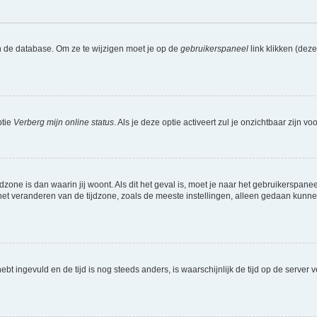
n de database. Om ze te wijzigen moet je op de
gebruikerspaneel
link klikken (dez
ptie
Verberg mijn online status
. Als je deze optie activeert zul je onzichtbaar zijn 
jdzone is dan waarin jij woont. Als dit het geval is, moet je naar het gebruikerspan
t veranderen van de tijdzone, zoals de meeste instellingen, alleen gedaan kunnen
 hebt ingevuld en de tijd is nog steeds anders, is waarschijnlijk de tijd op de serv