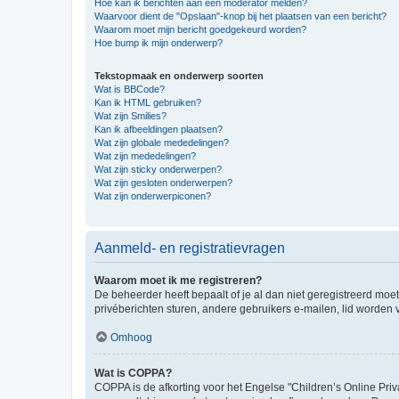
Hoe kan ik berichten aan een moderator melden?
Waarvoor dient de "Opslaan"-knop bij het plaatsen van een bericht?
Waarom moet mijn bericht goedgekeurd worden?
Hoe bump ik mijn onderwerp?
Tekstopmaak en onderwerp soorten
Wat is BBCode?
Kan ik HTML gebruiken?
Wat zijn Smilies?
Kan ik afbeeldingen plaatsen?
Wat zijn globale mededelingen?
Wat zijn mededelingen?
Wat zijn sticky onderwerpen?
Wat zijn gesloten onderwerpen?
Wat zijn onderwerpiconen?
Aanmeld- en registratievragen
Waarom moet ik me registreren?
De beheerder heeft bepaalt of je al dan niet geregistreerd moet
privéberichten sturen, andere gebruikers e-mailen, lid worden
Omhoog
Wat is COPPA?
COPPA is de afkorting voor het Engelse "Children’s Online Priv