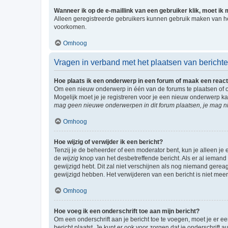
Wanneer ik op de e-maillink van een gebruiker klik, moet i
Alleen geregistreerde gebruikers kunnen gebruik maken van he
voorkomen.
Omhoog
Vragen in verband met het plaatsen van bericht
Hoe plaats ik een onderwerp in een forum of maak een react
Om een nieuw onderwerp in één van de forums te plaatsen of 
Mogelijk moet je je registreren voor je een nieuw onderwerp k
mag geen nieuwe onderwerpen in dit forum plaatsen, je mag ni
Omhoog
Hoe wijzig of verwijder ik een bericht?
Tenzij je de beheerder of een moderator bent, kun je alleen je 
de
wijzig
knop van het desbetreffende bericht. Als er al iemand o
gewijzigd hebt. Dit zal niet verschijnen als nog niemand gere
gewijzigd hebben. Het verwijderen van een bericht is niet mee
Omhoog
Hoe voeg ik een onderschrift toe aan mijn bericht?
Om een onderschrift aan je bericht toe te voegen, moet je er ee
bericht plaatst. Je kunt er ook voor zorgen dat je onderschrift 