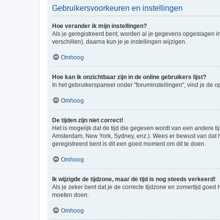
Gebruikersvoorkeuren en instellingen
Hoe verander ik mijn instellingen?
Als je geregistreerd bent, worden al je gegevens opgeslagen i
verschillen), daarna kun je je instellingen wijzigen.
Omhoog
Hoe kan ik onzichtbaar zijn in de online gebruikers lijst?
In het gebruikerspaneel onder "foruminstellingen", vind je de o
Omhoog
De tijden zijn niet correct!
Het is mogelijk dat de tijd die gegeven wordt van een andere ti
Amsterdam, New York, Sydney, enz.). Wees er bewust van dat he
geregistreerd bent is dit een goed moment om dit te doen.
Omhoog
Ik wijzigde de tijdzone, maar de tijd is nog steeds verkeerd!
Als je zeker bent dat je de correcte tijdzone en zomertijd goed
moeten doen.
Omhoog