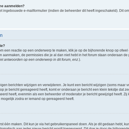
k me aanmelden?
t ingebouwde e-mailformulier (indien de beheerder dit heeft ingeschakeld). Dit o
en
ie?
om een reactie op een onderwerp te maken, klik je op de bijhorende knop op ofwe
an aanmaken, de permissies die je al dan niet hebt in het forum staan onderaan de
et antwoorden op een onderwerp in dit forum, enz.
).
eigen berichten wijzigen en verwijderen. Je kunt een bericht wijzigen (soms maar voo
p je bericht gereageerd heeft, komt er onderaan je bericht een klein tekstje dat ze
ageerd heeft, evenmin als een beheerder of moderator je bericht gewijzigd heeft. 
r mogelijk zodra er iemand op gereageerd heeft.
rst één maken. Dit kun je via het gebruikerspaneel doen. Als je dit gedaan hebt, ku
automatisch aan ieder nieuw bericht wordt toegevoegd. Dit doe je door de bijhorende 