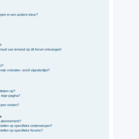
pen in een andere kleur?
n!
nhoud van iemand op dit forum ontvangen!
st?
ijn vrienden- en/of vijandenlijst?
ltaten op?
 lege pagina?
erpen vinden?
s
en abonnement?
stellen op specifieke onderwerpen?
tellen op specifieke forums?