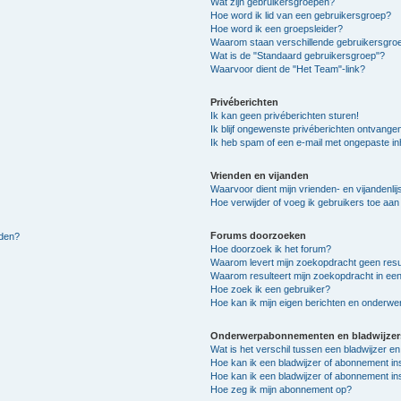
Wat zijn gebruikersgroepen?
Hoe word ik lid van een gebruikersgroep?
Hoe word ik een groepsleider?
Waarom staan verschillende gebruikersgroe
Wat is de "Standaard gebruikersgroep"?
Waarvoor dient de "Het Team"-link?
Privéberichten
Ik kan geen privéberichten sturen!
Ik blijf ongewenste privéberichten ontvange
Ik heb spam of een e-mail met ongepaste i
Vrienden en vijanden
Waarvoor dient mijn vrienden- en vijandenlij
Hoe verwijder of voeg ik gebruikers toe aan m
Forums doorzoeken
lden?
Hoe doorzoek ik het forum?
Waarom levert mijn zoekopdracht geen resu
Waarom resulteert mijn zoekopdracht in een
Hoe zoek ik een gebruiker?
Hoe kan ik mijn eigen berichten en onderw
Onderwerpabonnementen en bladwijzer
Wat is het verschil tussen een bladwijzer 
Hoe kan ik een bladwijzer of abonnement in
Hoe kan ik een bladwijzer of abonnement ins
Hoe zeg ik mijn abonnement op?