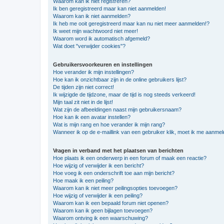
Waarom kan ik niet registreren?
Ik ben geregistreerd maar kan niet aanmelden!
Waarom kan ik niet aanmelden?
Ik heb me ooit geregistreerd maar kan nu niet meer aanmelden!?
Ik weet mijn wachtwoord niet meer!
Waarom word ik automatisch afgemeld?
Wat doet "verwijder cookies"?
Gebruikersvoorkeuren en instellingen
Hoe verander ik mijn instellingen?
Hoe kan ik onzichtbaar zijn in de online gebruikers lijst?
De tijden zijn niet correct!
Ik wijzigde de tijdzone, maar de tijd is nog steeds verkeerd!
Mijn taal zit niet in de lijst!
Wat zijn de afbeeldingen naast mijn gebruikersnaam?
Hoe kan ik een avatar instellen?
Wat is mijn rang en hoe verander ik mijn rang?
Wanneer ik op de e-maillink van een gebruiker klik, moet ik me aanme
Vragen in verband met het plaatsen van berichten
Hoe plaats ik een onderwerp in een forum of maak een reactie?
Hoe wijzig of verwijder ik een bericht?
Hoe voeg ik een onderschrift toe aan mijn bericht?
Hoe maak ik een peiling?
Waarom kan ik niet meer peilingsopties toevoegen?
Hoe wijzig of verwijder ik een peiling?
Waarom kan ik een bepaald forum niet openen?
Waarom kan ik geen bijlagen toevoegen?
Waarom ontving ik een waarschuwing?