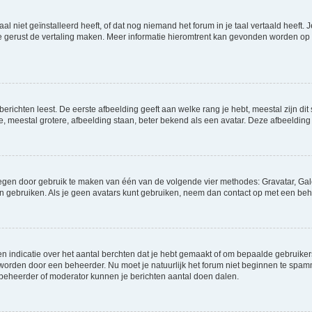
niet geïnstalleerd heeft, of dat nog niemand het forum in je taal vertaald heeft. Je
ag je gerust de vertaling maken. Meer informatie hieromtrent kan gevonden worden o
richten leest. De eerste afbeelding geeft aan welke rang je hebt, meestal zijn dit 
e, meestal grotere, afbeelding staan, beter bekend als een avatar. Deze afbeelding 
oegen door gebruik te maken van één van de volgende vier methodes: Gravatar, Gale
n gebruiken. Als je geen avatars kunt gebruiken, neem dan contact op met een beh
indicatie over het aantal berchten dat je hebt gemaakt of om bepaalde gebruikers 
d worden door een beheerder. Nu moet je natuurlijk het forum niet beginnen te sp
en beheerder of moderator kunnen je berichten aantal doen dalen.