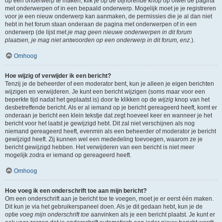
op een onderwerp te maken, klik je op de bijhorende knop op ofwel de pagina
met onderwerpen of in een bepaald onderwerp. Mogelijk moet je je registreren
voor je een nieuw onderwerp kan aanmaken, de permissies die je al dan niet
hebt in het forum staan onderaan de pagina met onderwerpen of in een
onderwerp (de lijst met
je mag geen nieuwe onderwerpen in dit forum
plaatsen, je mag niet antwoorden op een onderwerp in dit forum, enz.
).
Omhoog
Hoe wijzig of verwijder ik een bericht?
Tenzij je de beheerder of een moderator bent, kun je alleen je eigen berichten
wijzigen en verwijderen. Je kunt een bericht wijzigen (soms maar voor een
beperkte tijd nadat het geplaatst is) door te klikken op de
wijzig
knop van het
desbetreffende bericht. Als er al iemand op je bericht gereageerd heeft, komt er
onderaan je bericht een klein tekstje dat zegt hoeveel keer en wanneer je het
bericht voor het laatst je gewijzigd hebt. Dit zal niet verschijnen als nog
niemand gereageerd heeft, evenmin als een beheerder of moderator je bericht
gewijzigd heeft. Zij kunnen wel een mededeling toevoegen, waarom ze je
bericht gewijzigd hebben. Het verwijderen van een bericht is niet meer
mogelijk zodra er iemand op gereageerd heeft.
Omhoog
Hoe voeg ik een onderschrift toe aan mijn bericht?
Om een onderschrift aan je bericht toe te voegen, moet je er eerst één maken.
Dit kun je via het gebruikerspaneel doen. Als je dit gedaan hebt, kun je de
optie
voeg mijn onderschrift toe
aanvinken als je een bericht plaatst. Je kunt er