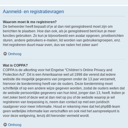
Aanmeld- en registratievragen
Waarom moet ik me registreren?
De beheerder heeft bepaalt of je al dan niet geregistreerd moet zijn om
berichten te plaatsen. Hoe dan ook, als je geregistreerd bent kun je meer
functies gebruiken. Zo kun je bijvoorbeeld een avatar opgeven, privéberichten
sturen, andere gebruikers e-mailen, lid worden van gebruikersgroepen, enz.
Het registreren duurt maar even, dus we raden het zeker aan!
Omhoog
Wat is COPPA?
COPPA is de afkorting voor het Engelse "Children’s Online Privacy and
Protection Act". Dit is een Amerikaanse wet uit 1998 die vereist dat iedere
website die mogelijk gegevens van jongeren onder de 13 jaar verzamelt,
hiervoor de toestemming heeft van de ouders. Deze toestemming moet
schriftelijk of op een andere wijze gegeven worden, zodat de ouders weten dat
de website persoonlijke gegevens van hun kind, jonger dan 13, heeft. Indien je
niet zeker bent of deze wet al dan niet op jou of de website waarop je wil
registreren van toepassing is, neem dan contact op met een juridisch
raadgever voor meer informatie. Houd er rekening mee dat het phpBB-team
geen wettelijke informatie kan verschaffen en ook niet het aanspreekpunt is
voor deze wetgeving, tenzij dit hieronder vermeld wordt.
Omhoog