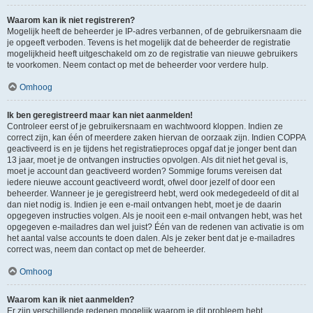
Waarom kan ik niet registreren?
Mogelijk heeft de beheerder je IP-adres verbannen, of de gebruikersnaam die
je opgeeft verboden. Tevens is het mogelijk dat de beheerder de registratie
mogelijkheid heeft uitgeschakeld om zo de registratie van nieuwe gebruikers
te voorkomen. Neem contact op met de beheerder voor verdere hulp.
Omhoog
Ik ben geregistreerd maar kan niet aanmelden!
Controleer eerst of je gebruikersnaam en wachtwoord kloppen. Indien ze
correct zijn, kan één of meerdere zaken hiervan de oorzaak zijn. Indien COPPA
geactiveerd is en je tijdens het registratieproces opgaf dat je jonger bent dan
13 jaar, moet je de ontvangen instructies opvolgen. Als dit niet het geval is,
moet je account dan geactiveerd worden? Sommige forums vereisen dat
iedere nieuwe account geactiveerd wordt, ofwel door jezelf of door een
beheerder. Wanneer je je geregistreerd hebt, werd ook medegedeeld of dit al
dan niet nodig is. Indien je een e-mail ontvangen hebt, moet je de daarin
opgegeven instructies volgen. Als je nooit een e-mail ontvangen hebt, was het
opgegeven e-mailadres dan wel juist? Één van de redenen van activatie is om
het aantal valse accounts te doen dalen. Als je zeker bent dat je e-mailadres
correct was, neem dan contact op met de beheerder.
Omhoog
Waarom kan ik niet aanmelden?
Er zijn verschillende redenen mogelijk waarom je dit probleem hebt.