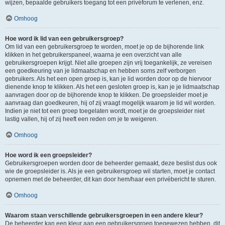
wijzen, bepaalde gebruikers toegang tot een privéforum te verlenen, enz.
Omhoog
Hoe word ik lid van een gebruikersgroep?
Om lid van een gebruikersgroep te worden, moet je op de bijhorende link
klikken in het gebruikerspaneel, waarna je een overzicht van alle
gebruikersgroepen krijgt. Niet alle groepen zijn vrij toegankelijk, ze vereisen
een goedkeuring van je lidmaatschap en hebben soms zelf verborgen
gebruikers. Als het een open groep is, kan je lid worden door op de hiervoor
dienende knop te klikken. Als het een gesloten groep is, kan je je lidmaatschap
aanvragen door op de bijhorende knop te klikken. De groepsleider moet je
aanvraag dan goedkeuren, hij of zij vraagt mogelijk waarom je lid wil worden.
Indien je niet tot een groep toegelaten wordt, moet je de groepsleider niet
lastig vallen, hij of zij heeft een reden om je te weigeren.
Omhoog
Hoe word ik een groepsleider?
Gebruikersgroepen worden door de beheerder gemaakt, deze beslist dus ook
wie de groepsleider is. Als je een gebruikersgroep wil starten, moet je contact
opnemen met de beheerder, dit kan door hem/haar een privébericht te sturen.
Omhoog
Waarom staan verschillende gebruikersgroepen in een andere kleur?
De beheerder kan een kleur aan een gebruikersgroep toegewezen hebben, dit