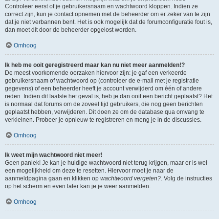
Controleer eerst of je gebruikersnaam en wachtwoord kloppen. Indien ze
correct zijn, kun je contact opnemen met de beheerder om er zeker van te zijn
dat je niet verbannen bent. Het is ook mogelijk dat de forumconfiguratie fout is,
dan moet dit door de beheerder opgelost worden.
Omhoog
Ik heb me ooit geregistreerd maar kan nu niet meer aanmelden!?
De meest voorkomende oorzaken hiervoor zijn: je gaf een verkeerde
gebruikersnaam of wachtwoord op (controleer de e-mail met je registratie
gegevens) of een beheerder heeft je account verwijderd om één of andere
reden. Indien dit laatste het geval is, heb je dan ooit een bericht geplaatst? Het
is normaal dat forums om de zoveel tijd gebruikers, die nog geen berichten
geplaatst hebben, verwijderen. Dit doen ze om de database qua omvang te
verkleinen. Probeer je opnieuw te registreren en meng je in de discussies.
Omhoog
Ik weet mijn wachtwoord niet meer!
Geen paniek! Je kan je huidige wachtwoord niet terug krijgen, maar er is wel
een mogelijkheid om deze te resetten. Hiervoor moet je naar de
aanmeldpagina gaan en klikken op
wachtwoord vergeten?
. Volg de instructies
op het scherm en even later kan je je weer aanmelden.
Omhoog