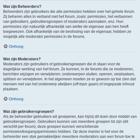
Wat zijn Beheerders?
Beheerders zijn gebruikers die alle permissies hebben over het gehele forum.
Zij beheren alles in verband met het forum, zoals: permissies, het verbannen
van gebruikers, gebruikersgroepen of moderators aanmaken, enz. Hun
permissies zijn natuurlijk afhankelijk van welke de eigenaar aan hen heeft
toegewezen. Ook afhankelijk van de beslissing van de eigenaar, hebben ze
mogelijk alle moderator permissies in de forums.
Omhoog
Wat zijn Moderators?
Moderators zijn gebruikers of gebruikersgroepen die in staan voor de
dagelijkse werking van het forum. Ze kunnen, in de forums die ze modereren,
berichten wijzigen en verwijderen; onderwerpen sluiten, openen, verplaatsen,
splitsen en verwijderen. In het algemeen moeten ze er gewoon op toe zien dat
mensen niet van het onderwerp afwijken (
off-topic
gaan) of ongepaste inhoud
plaatsen.
Omhoog
Wat zijn gebruikersgroepen?
Als de beheerder gebruikers wil groeperen, kan hij/zij dit doen door middel van
gebruikersgroepen. Gebruikers kunnen van meerdere groepen lid zijn (dit
verschilt per forum), deze groepen kunnen verschillende
permissies/toegangspermissies hebben. Op deze manier is het voor de
beheerder een stuk gemakkelijker meerdere moderators aan een forum toe te