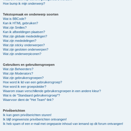
Hoe bump ik mijn onderwerp?
Tekstopmaak en onderwerp soorten
Wat is BBCode?
Kan ik HTML gebruiken?
Wat zijn Smilies?
Kan ik afbeeldingen plaatsen?
Wat zijn globale mededelingen?
Wat zijn mededelingen?
Wat zijn sticky onderwerpen?
Wat zijn gesloten onderwerpen?
Wat zijn onderwerpiconen?
Gebruikers en gebruikersgroepen
Wat zijn Beheerders?
Wat zijn Moderators?
Wat zijn gebruikersgroepen?
Hoe word ik lid van een gebruikersgroep?
Hoe word ik een groepsleider?
Waarom staan verschillende gebruikersgroepen in een andere kleur?
Wat is de "Standaard gebruikersgroep"?
Waarvoor dient de "Het Team"-link?
Privéberichten
Ik kan geen privéberichten sturen!
Ik blijf ongewenste privéberichten ontvangen!
Ik heb spam of een e-mail met ongepaste inhoud van iemand op dit forum ontvangen!