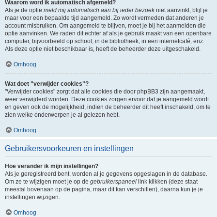
Waarom word ik automatisch afgemeld?
Als je de optie
meld mij automatisch aan bij ieder bezoek
niet aanvinkt, blijf je
maar voor een bepaalde tijd aangemeld. Zo wordt vermeden dat anderen je
account misbruiken. Om aangemeld te blijven, moet je bij het aanmelden die
optie aanvinken. We raden dit echter af als je gebruik maakt van een openbare
computer, bijvoorbeeld op school, in de bibliotheek, in een internetcafé, enz.
Als deze optie niet beschikbaar is, heeft de beheerder deze uitgeschakeld.
Omhoog
Wat doet "verwijder cookies"?
"Verwijder cookies" zorgt dat alle cookies die door phpBB3 zijn aangemaakt,
weer verwijderd worden. Deze cookies zorgen ervoor dat je aangemeld wordt
en geven ook de mogelijkheid, indien de beheerder dit heeft inschakeld, om te
zien welke onderwerpen je al gelezen hebt.
Omhoog
Gebruikersvoorkeuren en instellingen
Hoe verander ik mijn instellingen?
Als je geregistreerd bent, worden al je gegevens opgeslagen in de database.
Om ze te wijzigen moet je op de
gebruikerspaneel
link klikken (deze staat
meestal bovenaan op de pagina, maar dit kan verschillen), daarna kun je je
instellingen wijzigen.
Omhoog