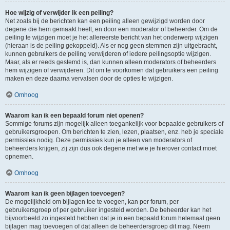
Hoe wijzig of verwijder ik een peiling?
Net zoals bij de berichten kan een peiling alleen gewijzigd worden door
degene die hem gemaakt heeft, en door een moderator of beheerder. Om de
peiling te wijzigen moet je het allereerste bericht van het onderwerp wijzigen
(hieraan is de peiling gekoppeld). Als er nog geen stemmen zijn uitgebracht,
kunnen gebruikers de peiling verwijderen of iedere peilingsoptie wijzigen.
Maar, als er reeds gestemd is, dan kunnen alleen moderators of beheerders
hem wijzigen of verwijderen. Dit om te voorkomen dat gebruikers een peiling
maken en deze daarna vervalsen door de opties te wijzigen.
Omhoog
Waarom kan ik een bepaald forum niet openen?
Sommige forums zijn mogelijk alleen toegankelijk voor bepaalde gebruikers of
gebruikersgroepen. Om berichten te zien, lezen, plaatsen, enz. heb je speciale
permissies nodig. Deze permissies kun je alleen van moderators of
beheerders krijgen, zij zijn dus ook degene met wie je hierover contact moet
opnemen.
Omhoog
Waarom kan ik geen bijlagen toevoegen?
De mogelijkheid om bijlagen toe te voegen, kan per forum, per
gebruikersgroep of per gebruiker ingesteld worden. De beheerder kan het
bijvoorbeeld zo ingesteld hebben dat je in een bepaald forum helemaal geen
bijlagen mag toevoegen of dat alleen de beheerdersgroep dit mag. Neem