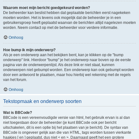
Waarom moet mijn bericht goedgekeurd worden?
De beheerder kan beslist hebben dat geplaatste berichten eerst nagekeken
moeten worden. Het is tevens ook mogelijk dat de beheerder je in een
gebruikersgroep heeft geplaatst waarvan de berichten altijd nagelezen moeten
worden. Neem contact op met de beheerder voor verdere informatie.
Omhoog
Hoe bump ik mijn onderwerp?
Als je een onderwerp aan het bekijken bent, kan je klikken op de "bump
onderwerp" link. Hierdoor "bump" je het onderwerp naar boven op de eerste
pagina van de onderwerpenlijst. Als deze link er niet staat, kunnen
onderwerpen niet gebumpt worden. Een onderwerp kan ook gebumpt worden
door een antwoord te plaatsen, maar hou hierbij wel rekening met de regels
van het forum.
Omhoog
Tekstopmaak en onderwerp soorten
Wat is BBCode?
BBCode is een vereenvoudigde versie van html, het gebruik ervan is al dan
niet toegestaan door de beheerder (je kunt BBCode ook per bericht
uitschakelen, dit is een optie bij het plaatsen van je bericht). De syntax van
BBCode is ongeveer gelijk aan die van HTML, tags worden tussen vierkante
haakjes [ en ] geplaatst, dus niet < en >. Daarnaast geeft het een grotere