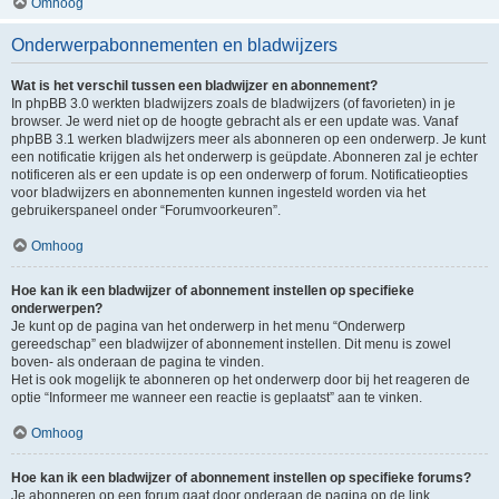
Omhoog
Onderwerpabonnementen en bladwijzers
Wat is het verschil tussen een bladwijzer en abonnement?
In phpBB 3.0 werkten bladwijzers zoals de bladwijzers (of favorieten) in je
browser. Je werd niet op de hoogte gebracht als er een update was. Vanaf
phpBB 3.1 werken bladwijzers meer als abonneren op een onderwerp. Je kunt
een notificatie krijgen als het onderwerp is geüpdate. Abonneren zal je echter
notificeren als er een update is op een onderwerp of forum. Notificatieopties
voor bladwijzers en abonnementen kunnen ingesteld worden via het
gebruikerspaneel onder “Forumvoorkeuren”.
Omhoog
Hoe kan ik een bladwijzer of abonnement instellen op specifieke
onderwerpen?
Je kunt op de pagina van het onderwerp in het menu “Onderwerp
gereedschap” een bladwijzer of abonnement instellen. Dit menu is zowel
boven- als onderaan de pagina te vinden.
Het is ook mogelijk te abonneren op het onderwerp door bij het reageren de
optie “Informeer me wanneer een reactie is geplaatst” aan te vinken.
Omhoog
Hoe kan ik een bladwijzer of abonnement instellen op specifieke forums?
Je abonneren op een forum gaat door onderaan de pagina op de link