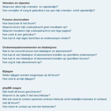
Vrienden en vijanden
Waarvoor dient mijn vrienden- en vijandenlijst?
Hoe verwijder of voeg ik gebruikers toe aan mijn vrienden- en/of vijandenlijst?
Forums doorzoeken
Hoe doorzoek ik het forum?
Waarom levert mijn zoekopdracht geen resultaten op?
Waarom resulteert mijn zoekopdracht in een lege pagina?
Hoe zoek ik een gebruiker?
Hoe kan ik mijn eigen berichten en onderwerpen vinden?
Onderwerpabonnementen en bladwijzers
Wat is het verschil tussen een bladwijzer en abonnement?
Hoe kan ik een bladwijzer of abonnement instellen op specifieke onderwerpen?
Hoe kan ik een bladwijzer of abonnement instellen op specifieke forums?
Hoe zeg ik mijn abonnement op?
Bijlagen
Welke bijlagen worden toegestaan op dit forum?
Hoe vind ik al mijn bijlagen?
phpBB vragen
Wie heeft dit forum geschreven?
Waarom is de optie X niet beschikbaar?
Met wie moet ik contact opnemen omtrent misbruik en/of wettelijke kwesties in verband
met dit forum?
Hoe neem ik contact op met een beheerder?