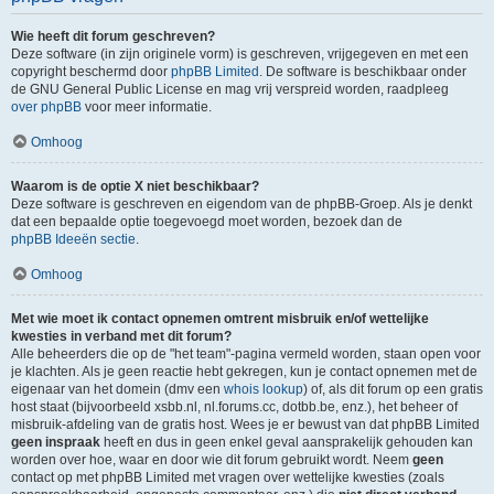
Wie heeft dit forum geschreven?
Deze software (in zijn originele vorm) is geschreven, vrijgegeven en met een
copyright beschermd door
phpBB Limited
. De software is beschikbaar onder
de GNU General Public License en mag vrij verspreid worden, raadpleeg
over phpBB
voor meer informatie.
Omhoog
Waarom is de optie X niet beschikbaar?
Deze software is geschreven en eigendom van de phpBB-Groep. Als je denkt
dat een bepaalde optie toegevoegd moet worden, bezoek dan de
phpBB Ideeën sectie
.
Omhoog
Met wie moet ik contact opnemen omtrent misbruik en/of wettelijke
kwesties in verband met dit forum?
Alle beheerders die op de "het team"-pagina vermeld worden, staan open voor
je klachten. Als je geen reactie hebt gekregen, kun je contact opnemen met de
eigenaar van het domein (dmv een
whois lookup
) of, als dit forum op een gratis
host staat (bijvoorbeeld xsbb.nl, nl.forums.cc, dotbb.be, enz.), het beheer of
misbruik-afdeling van de gratis host. Wees je er bewust van dat phpBB Limited
geen inspraak
heeft en dus in geen enkel geval aansprakelijk gehouden kan
worden over hoe, waar en door wie dit forum gebruikt wordt. Neem
geen
contact op met phpBB Limited met vragen over wettelijke kwesties (zoals