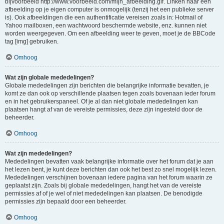
bijvoorbeeld http://www.voorbeeld.com/mijn_afbeelding.gif. Linken naar een
afbeelding op je eigen computer is onmogelijk (tenzij het een publieke server
is). Ook afbeeldingen die een authentificatie vereisen zoals in: Hotmail of
Yahoo mailboxen, een wachtwoord beschermde website, enz. kunnen niet
worden weergegeven. Om een afbeelding weer te geven, moet je de BBCode
tag [img] gebruiken.
Omhoog
Wat zijn globale mededelingen?
Globale mededelingen zijn berichten die belangrijke informatie bevatten, je
komt ze dan ook op verschillende plaatsen tegen zoals bovenaan ieder forum
en in het gebruikerspaneel. Of je al dan niet globale mededelingen kan
plaatsen hangt af van de vereiste permissies, deze zijn ingesteld door de
beheerder.
Omhoog
Wat zijn mededelingen?
Mededelingen bevatten vaak belangrijke informatie over het forum dat je aan
het lezen bent, je kunt deze berichten dan ook het best zo snel mogelijk lezen.
Mededelingen verschijnen bovenaan iedere pagina van het forum waarin ze
geplaatst zijn. Zoals bij globale mededelingen, hangt het van de vereiste
permissies af of je wel of niet mededelingen kan plaatsen. De benodigde
permissies zijn bepaald door een beheerder.
Omhoog