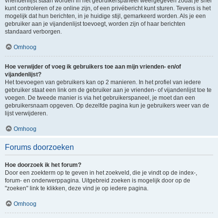
vriendenlijst staan worden in het gebruikerspaneel weergegeven zodat je snel
kunt controleren of ze online zijn, of een privébericht kunt sturen. Tevens is het
mogelijk dat hun berichten, in je huidige stijl, gemarkeerd worden. Als je een
gebruiker aan je vijandenlijst toevoegt, worden zijn of haar berichten
standaard verborgen.
Omhoog
Hoe verwijder of voeg ik gebruikers toe aan mijn vrienden- en/of
vijandenlijst?
Het toevoegen van gebruikers kan op 2 manieren. In het profiel van iedere
gebruiker staat een link om de gebruiker aan je vrienden- of vijandenlijst toe te
voegen. De tweede manier is via het gebruikerspaneel, je moet dan een
gebruikersnaam opgeven. Op dezelfde pagina kun je gebruikers weer van de
lijst verwijderen.
Omhoog
Forums doorzoeken
Hoe doorzoek ik het forum?
Door een zoekterm op te geven in het zoekveld, die je vindt op de index-,
forum- en onderwerppagina. Uitgebreid zoeken is mogelijk door op de
"zoeken" link te klikken, deze vind je op iedere pagina.
Omhoog