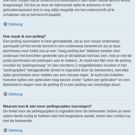
ook voor zorgen dat je onderschrift automatisch aan ieder nieuw bericht wordt
toegevoegd. Dit doe je door de bijhorende optie te activeren in het
gebruikerspaneel (het is nog altijd mogelijk om het onderschrift uit te
schakelen als je het bericht plaatst).
Omhoog
Hoe maak ik een peiling?
Een peiling aanmaken is heel gemakkelijk, als je een nieuw onderwerp
aanmaakt (of het eerste bericht in een onderwerp bewerkt en als je daar
permissies voor hebt) zou je een "voeg peiling toe" tabblad moeten zien
onderaan het berichten-gedeelte (als je dit tabblad niet kan zien, heb je niet de
juiste permissies om peilingen aan te maken). Je moet een titel voor de peiling
invullen bij "peilingsvraag" en dan minstens 2 mogelijkheden invullen in het
"peilingopties"-tekstgedeelte (limiet is ingesteld door de beheerder), met elke
optie gescheiden door middel van een nieuwe regel. Je kunt ook instellen
hoeveel opties een gebruiker mag kiezen onder "opties per gebruiker" en een
tijdslimiet in dagen voor de peiling (0 is een peiling van oneindige duur).
Omhoog
Waarom kan ik niet meer peilingsopties toevoegen?
De limiet voor de peilingsopties is ingesteld door de beheerder. Indien je meer
opties denkt nodig te hebben dan het toegestane aantal, neem dan contact op
met de beheerder.
Omhoog