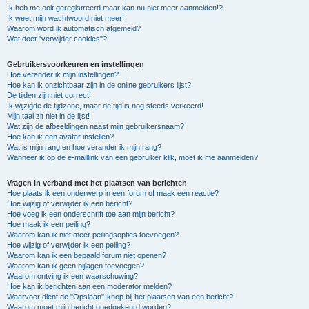
Ik heb me ooit geregistreerd maar kan nu niet meer aanmelden!?
Ik weet mijn wachtwoord niet meer!
Waarom word ik automatisch afgemeld?
Wat doet "verwijder cookies"?
Gebruikersvoorkeuren en instellingen
Hoe verander ik mijn instellingen?
Hoe kan ik onzichtbaar zijn in de online gebruikers lijst?
De tijden zijn niet correct!
Ik wijzigde de tijdzone, maar de tijd is nog steeds verkeerd!
Mijn taal zit niet in de lijst!
Wat zijn de afbeeldingen naast mijn gebruikersnaam?
Hoe kan ik een avatar instellen?
Wat is mijn rang en hoe verander ik mijn rang?
Wanneer ik op de e-maillink van een gebruiker klik, moet ik me aanmelden?
Vragen in verband met het plaatsen van berichten
Hoe plaats ik een onderwerp in een forum of maak een reactie?
Hoe wijzig of verwijder ik een bericht?
Hoe voeg ik een onderschrift toe aan mijn bericht?
Hoe maak ik een peiling?
Waarom kan ik niet meer peilingsopties toevoegen?
Hoe wijzig of verwijder ik een peiling?
Waarom kan ik een bepaald forum niet openen?
Waarom kan ik geen bijlagen toevoegen?
Waarom ontving ik een waarschuwing?
Hoe kan ik berichten aan een moderator melden?
Waarvoor dient de "Opslaan"-knop bij het plaatsen van een bericht?
Waarom moet mijn bericht goedgekeurd worden?