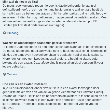
Mijn taal zit niet in de lijst!
De meest voorkomende reden hiervoor is dat de beheerder je taal niet
geïnstalleerd heeft, of dat nog niemand het forum in je taal vertaald heeft. Je
kunt altijd aan de beheerder vragen of hij het talenpakket, dat je nodig hebt, wil
installeren. Indien het nog niet bestaat, mag je gerust de vertaling maken. Meer
informatie hieromtrent kan gevonden worden op de website van phpBB
Limited (de link staat onderaan iedere pagina).
Omhoog
Wat zijn de afbeeldingen naast mijn gebruikersnaam?
Er kunnen 2 afbeeldingen bij een gebruikersnaam staan als je berichten leest.
De eerste afbeelding geeft aan welke rang je hebt, meestal zijn dit sterretjes of
blokjes die aangeven hoeveel berichten je geplaatst hebt of wat je status is.
Hieronder kan nog een tweede, meestal grotere, afbeelding staan, beter
bekend als een avatar. Deze afbeelding is meestal uniek of persoonlijk voor
iedere gebruiker.
Omhoog
Hoe kan ik een avatar instellen?
In je Gebruikerspaneel, onder “Profiel” kun je een avatar toevoegen door
gebruik te maken van één van de volgende vier methodes: Gravatar, Galerij,
Afstand of Upload. Het is aan de beheerders om avatars in te schakelen en om
te kiezen op welke manier je een avatar kan gebruiken. Als je geen avatars
kunt gebruiken, neem dan contact op met een beheerder voor je vragen
hierover.