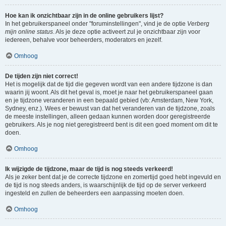
Hoe kan ik onzichtbaar zijn in de online gebruikers lijst?
In het gebruikerspaneel onder "foruminstellingen", vind je de optie
Verberg
mijn online status
. Als je deze optie activeert zul je onzichtbaar zijn voor
iedereen, behalve voor beheerders, moderators en jezelf.
Omhoog
De tijden zijn niet correct!
Het is mogelijk dat de tijd die gegeven wordt van een andere tijdzone is dan
waarin jij woont. Als dit het geval is, moet je naar het gebruikerspaneel gaan
en je tijdzone veranderen in een bepaald gebied (vb: Amsterdam, New York,
Sydney, enz.). Wees er bewust van dat het veranderen van de tijdzone, zoals
de meeste instellingen, alleen gedaan kunnen worden door geregistreerde
gebruikers. Als je nog niet geregistreerd bent is dit een goed moment om dit te
doen.
Omhoog
Ik wijzigde de tijdzone, maar de tijd is nog steeds verkeerd!
Als je zeker bent dat je de correcte tijdzone en zomertijd goed hebt ingevuld en
de tijd is nog steeds anders, is waarschijnlijk de tijd op de server verkeerd
ingesteld en zullen de beheerders een aanpassing moeten doen.
Omhoog