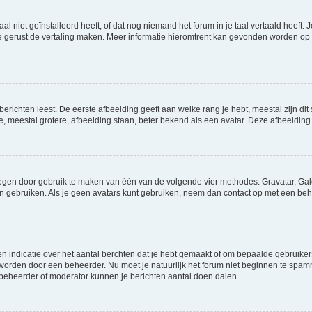
niet geïnstalleerd heeft, of dat nog niemand het forum in je taal vertaald heeft. Je
ag je gerust de vertaling maken. Meer informatie hieromtrent kan gevonden worden o
richten leest. De eerste afbeelding geeft aan welke rang je hebt, meestal zijn dit 
e, meestal grotere, afbeelding staan, beter bekend als een avatar. Deze afbeelding 
oegen door gebruik te maken van één van de volgende vier methodes: Gravatar, Gale
n gebruiken. Als je geen avatars kunt gebruiken, neem dan contact op met een beh
indicatie over het aantal berchten dat je hebt gemaakt of om bepaalde gebruikers 
d worden door een beheerder. Nu moet je natuurlijk het forum niet beginnen te sp
en beheerder of moderator kunnen je berichten aantal doen dalen.