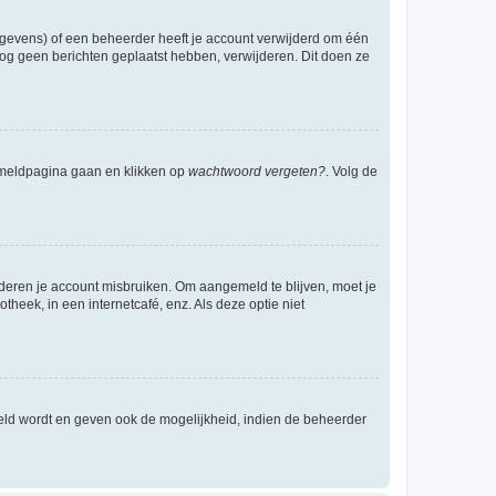
egevens) of een beheerder heeft je account verwijderd om één
e nog geen berichten geplaatst hebben, verwijderen. Dit doen ze
anmeldpagina gaan en klikken op
wachtwoord vergeten?
. Volg de
nderen je account misbruiken. Om aangemeld te blijven, moet je
theek, in een internetcafé, enz. Als deze optie niet
eld wordt en geven ook de mogelijkheid, indien de beheerder