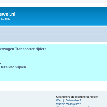
ewel.nl
 ID. Buzz
kswagen Transporter rijders.
.
 lezen/schrijven.
Gebruikers en gebruikersgroepen
Wat zijn Beheerders?
Wat zijn Moderators?