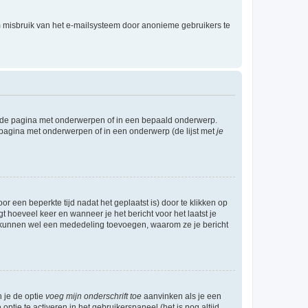
m misbruik van het e-mailsysteem door anonieme gebruikers te
l de pagina met onderwerpen of in een bepaald onderwerp.
 pagina met onderwerpen of in een onderwerp (de lijst met
je
r een beperkte tijd nadat het geplaatst is) door te klikken op
gt hoeveel keer en wanneer je het bericht voor het laatst je
Zij kunnen wel een mededeling toevoegen, waarom ze je bericht
n je de optie
voeg mijn onderschrift toe
aanvinken als je een
optie te activeren in het gebruikerspaneel (het is nog altijd