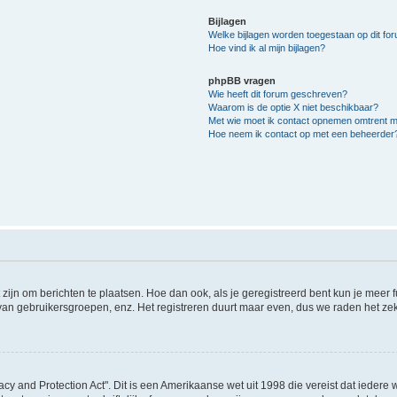
Bijlagen
Welke bijlagen worden toegestaan op dit fo
Hoe vind ik al mijn bijlagen?
phpBB vragen
Wie heeft dit forum geschreven?
Waarom is de optie X niet beschikbaar?
Met wie moet ik contact opnemen omtrent mis
Hoe neem ik contact op met een beheerder
 zijn om berichten te plaatsen. Hoe dan ook, als je geregistreerd bent kun je meer
 van gebruikersgroepen, enz. Het registreren duurt maar even, dus we raden het ze
acy and Protection Act". Dit is een Amerikaanse wet uit 1998 die vereist dat ieder