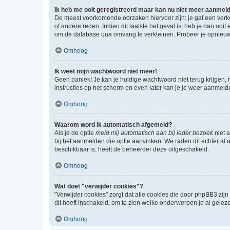
Ik heb me ooit geregistreerd maar kan nu niet meer aanmel
De meest voorkomende oorzaken hiervoor zijn: je gaf een verk
of andere reden. Indien dit laatste het geval is, heb je dan oo
om de database qua omvang te verkleinen. Probeer je opnieuw t
Omhoog
Ik weet mijn wachtwoord niet meer!
Geen paniek! Je kan je huidige wachtwoord niet terug krijgen,
instructies op het scherm en even later kan je je weer aanmeld
Omhoog
Waarom word ik automatisch afgemeld?
Als je de optie
meld mij automatisch aan bij ieder bezoek
niet 
bij het aanmelden die optie aanvinken. We raden dit echter af a
beschikbaar is, heeft de beheerder deze uitgeschakeld.
Omhoog
Wat doet "verwijder cookies"?
"Verwijder cookies" zorgt dat alle cookies die door phpBB3 z
dit heeft inschakeld, om te zien welke onderwerpen je al gelez
Omhoog