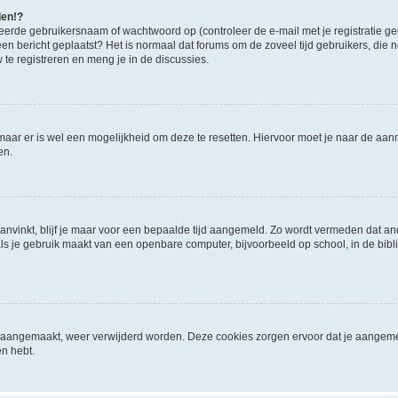
den!?
eerde gebruikersnaam of wachtwoord op (controleer de e-mail met je registratie g
it een bericht geplaatst? Het is normaal dat forums om de zoveel tijd gebruikers, di
e registreren en meng je in de discussies.
 maar er is wel een mogelijkheid om deze te resetten. Hiervoor moet je naar de a
en.
aanvinkt, blijf je maar voor een bepaalde tijd aangemeld. Zo wordt vermeden dat a
ls je gebruik maakt van een openbare computer, bijvoorbeeld op school, in de biblio
ijn aangemaakt, weer verwijderd worden. Deze cookies zorgen ervoor dat je aangem
en hebt.