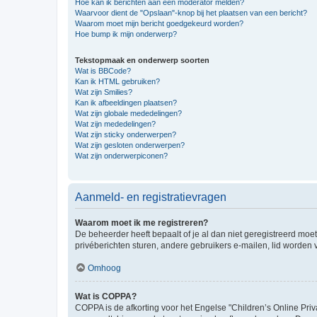
Hoe kan ik berichten aan een moderator melden?
Waarvoor dient de "Opslaan"-knop bij het plaatsen van een bericht?
Waarom moet mijn bericht goedgekeurd worden?
Hoe bump ik mijn onderwerp?
Tekstopmaak en onderwerp soorten
Wat is BBCode?
Kan ik HTML gebruiken?
Wat zijn Smilies?
Kan ik afbeeldingen plaatsen?
Wat zijn globale mededelingen?
Wat zijn mededelingen?
Wat zijn sticky onderwerpen?
Wat zijn gesloten onderwerpen?
Wat zijn onderwerpiconen?
Aanmeld- en registratievragen
Waarom moet ik me registreren?
De beheerder heeft bepaalt of je al dan niet geregistreerd moet
privéberichten sturen, andere gebruikers e-mailen, lid worden
Omhoog
Wat is COPPA?
COPPA is de afkorting voor het Engelse "Children’s Online Priv