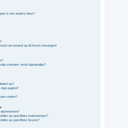
pen in een andere kleur?
n!
nhoud van iemand op dit forum ontvangen!
st?
ijn vrienden- en/of vijandenlijst?
ltaten op?
 lege pagina?
erpen vinden?
s
en abonnement?
stellen op specifieke onderwerpen?
tellen op specifieke forums?