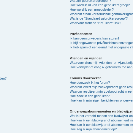
Wat zijn gebruikersgroepen?
Hoe word ik lid van een gebruikersgroep?
Hoe word ik een groepsleider?
Waarom staan verschillende gebruikersgroe
Wat is de "Standaard gebruikersgroep"?
Waarvoor dient de "Het Team"-link?
Privéberichten
Ik kan geen privéberichten sturen!
Ik blijf ongewenste privéberichten ontvange
Ik heb spam of een e-mail met ongepaste i
Vrienden en vijanden
Waarvoor dient mijn vrienden- en vijandenlij
Hoe verwijder of voeg ik gebruikers toe aan m
Forums doorzoeken
lden?
Hoe doorzoek ik het forum?
Waarom levert mijn zoekopdracht geen resu
Waarom resulteert mijn zoekopdracht in een
Hoe zoek ik een gebruiker?
Hoe kan ik mijn eigen berichten en onderw
Onderwerpabonnementen en bladwijzer
Wat is het verschil tussen een bladwijzer 
Hoe kan ik een bladwijzer of abonnement in
Hoe kan ik een bladwijzer of abonnement ins
Hoe zeg ik mijn abonnement op?