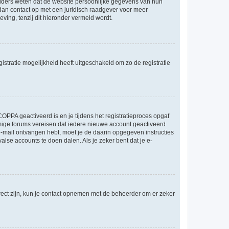
ouders weten dat de website persoonlijke gegevens van hun
m dan contact op met een juridisch raadgever voor meer
ving, tenzij dit hieronder vermeld wordt.
stratie mogelijkheid heeft uitgeschakeld om zo de registratie
OPPA geactiveerd is en je tijdens het registratieproces opgaf
ommige forums vereisen dat iedere nieuwe account geactiveerd
 e-mail ontvangen hebt, moet je de daarin opgegeven instructies
lse accounts te doen dalen. Als je zeker bent dat je e-
rect zijn, kun je contact opnemen met de beheerder om er zeker