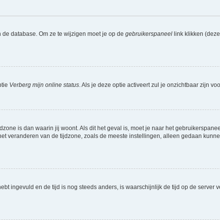
n de database. Om ze te wijzigen moet je op de
gebruikerspaneel
link klikken (dez
ptie
Verberg mijn online status
. Als je deze optie activeert zul je onzichtbaar zijn 
jdzone is dan waarin jij woont. Als dit het geval is, moet je naar het gebruikerspan
t veranderen van de tijdzone, zoals de meeste instellingen, alleen gedaan kunnen
 hebt ingevuld en de tijd is nog steeds anders, is waarschijnlijk de tijd op de serv