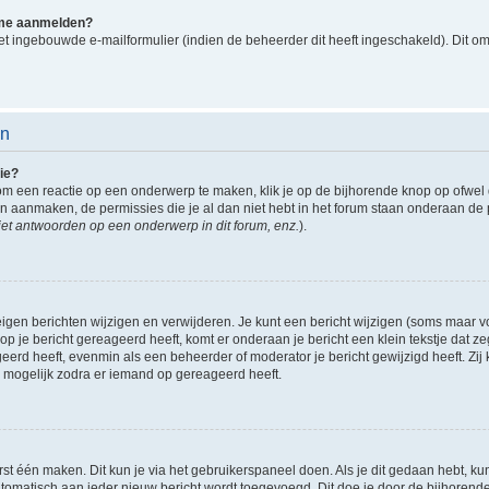
k me aanmelden?
t ingebouwde e-mailformulier (indien de beheerder dit heeft ingeschakeld). Dit o
en
ie?
om een reactie op een onderwerp te maken, klik je op de bijhorende knop op ofwe
an aanmaken, de permissies die je al dan niet hebt in het forum staan onderaan de
et antwoorden op een onderwerp in dit forum, enz.
).
eigen berichten wijzigen en verwijderen. Je kunt een bericht wijzigen (soms maar voo
p je bericht gereageerd heeft, komt er onderaan je bericht een klein tekstje dat ze
ageerd heeft, evenmin als een beheerder of moderator je bericht gewijzigd heeft. 
r mogelijk zodra er iemand op gereageerd heeft.
rst één maken. Dit kun je via het gebruikerspaneel doen. Als je dit gedaan hebt, ku
automatisch aan ieder nieuw bericht wordt toegevoegd. Dit doe je door de bijhorende 