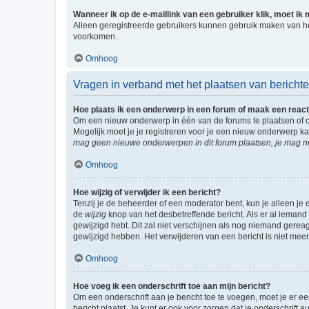
Wanneer ik op de e-maillink van een gebruiker klik, moet i
Alleen geregistreerde gebruikers kunnen gebruik maken van he
voorkomen.
Omhoog
Vragen in verband met het plaatsen van bericht
Hoe plaats ik een onderwerp in een forum of maak een react
Om een nieuw onderwerp in één van de forums te plaatsen of 
Mogelijk moet je je registreren voor je een nieuw onderwerp k
mag geen nieuwe onderwerpen in dit forum plaatsen, je mag ni
Omhoog
Hoe wijzig of verwijder ik een bericht?
Tenzij je de beheerder of een moderator bent, kun je alleen je 
de
wijzig
knop van het desbetreffende bericht. Als er al iemand o
gewijzigd hebt. Dit zal niet verschijnen als nog niemand gere
gewijzigd hebben. Het verwijderen van een bericht is niet mee
Omhoog
Hoe voeg ik een onderschrift toe aan mijn bericht?
Om een onderschrift aan je bericht toe te voegen, moet je er ee
bericht plaatst. Je kunt er ook voor zorgen dat je onderschrift 