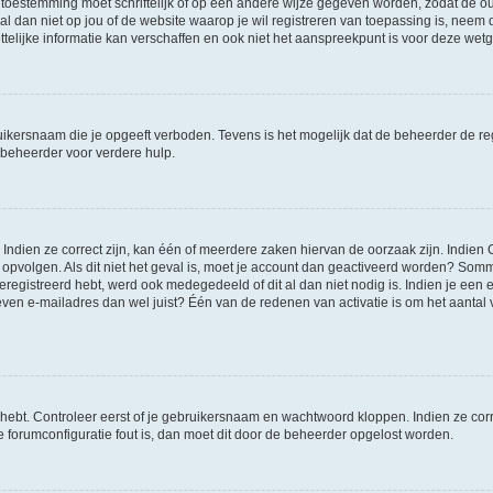
 toestemming moet schriftelijk of op een andere wijze gegeven worden, zodat de 
et al dan niet op jou of de website waarop je wil registreren van toepassing is, nee
lijke informatie kan verschaffen en ook niet het aanspreekpunt is voor deze wetge
ikersnaam die je opgeeft verboden. Tevens is het mogelijk dat de beheerder de regi
beheerder voor verdere hulp.
ndien ze correct zijn, kan één of meerdere zaken hiervan de oorzaak zijn. Indien C
es opvolgen. Als dit niet het geval is, moet je account dan geactiveerd worden? S
geregistreerd hebt, werd ook medegedeeld of dit al dan niet nodig is. Indien je een
ven e-mailadres dan wel juist? Één van de redenen van activatie is om het aantal va
 hebt. Controleer eerst of je gebruikersnaam en wachtwoord kloppen. Indien ze cor
 de forumconfiguratie fout is, dan moet dit door de beheerder opgelost worden.