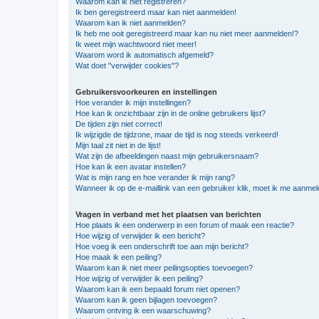
Waarom kan ik niet registreren?
Ik ben geregistreerd maar kan niet aanmelden!
Waarom kan ik niet aanmelden?
Ik heb me ooit geregistreerd maar kan nu niet meer aanmelden!?
Ik weet mijn wachtwoord niet meer!
Waarom word ik automatisch afgemeld?
Wat doet "verwijder cookies"?
Gebruikersvoorkeuren en instellingen
Hoe verander ik mijn instellingen?
Hoe kan ik onzichtbaar zijn in de online gebruikers lijst?
De tijden zijn niet correct!
Ik wijzigde de tijdzone, maar de tijd is nog steeds verkeerd!
Mijn taal zit niet in de lijst!
Wat zijn de afbeeldingen naast mijn gebruikersnaam?
Hoe kan ik een avatar instellen?
Wat is mijn rang en hoe verander ik mijn rang?
Wanneer ik op de e-maillink van een gebruiker klik, moet ik me aanme
Vragen in verband met het plaatsen van berichten
Hoe plaats ik een onderwerp in een forum of maak een reactie?
Hoe wijzig of verwijder ik een bericht?
Hoe voeg ik een onderschrift toe aan mijn bericht?
Hoe maak ik een peiling?
Waarom kan ik niet meer peilingsopties toevoegen?
Hoe wijzig of verwijder ik een peiling?
Waarom kan ik een bepaald forum niet openen?
Waarom kan ik geen bijlagen toevoegen?
Waarom ontving ik een waarschuwing?