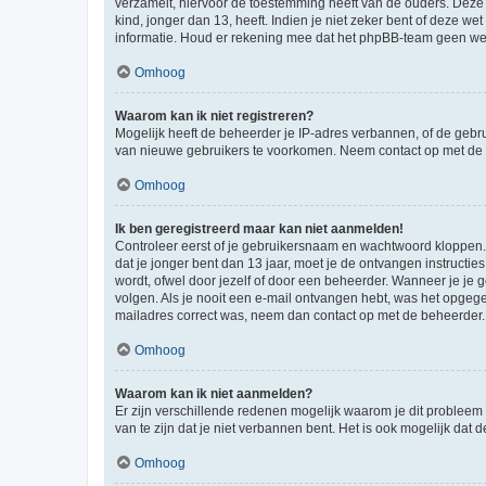
verzamelt, hiervoor de toestemming heeft van de ouders. Deze
kind, jonger dan 13, heeft. Indien je niet zeker bent of deze w
informatie. Houd er rekening mee dat het phpBB-team geen wette
Omhoog
Waarom kan ik niet registreren?
Mogelijk heeft de beheerder je IP-adres verbannen, of de gebru
van nieuwe gebruikers te voorkomen. Neem contact op met de 
Omhoog
Ik ben geregistreerd maar kan niet aanmelden!
Controleer eerst of je gebruikersnaam en wachtwoord kloppen. I
dat je jonger bent dan 13 jaar, moet je de ontvangen instructi
wordt, ofwel door jezelf of door een beheerder. Wanneer je je 
volgen. Als je nooit een e-mail ontvangen hebt, was het opgege
mailadres correct was, neem dan contact op met de beheerder.
Omhoog
Waarom kan ik niet aanmelden?
Er zijn verschillende redenen mogelijk waarom je dit probleem
van te zijn dat je niet verbannen bent. Het is ook mogelijk dat
Omhoog