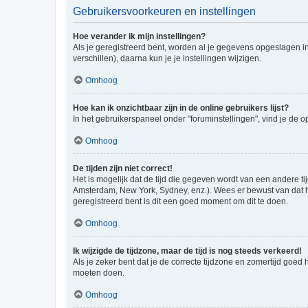
Gebruikersvoorkeuren en instellingen
Hoe verander ik mijn instellingen?
Als je geregistreerd bent, worden al je gegevens opgeslagen i
verschillen), daarna kun je je instellingen wijzigen.
Omhoog
Hoe kan ik onzichtbaar zijn in de online gebruikers lijst?
In het gebruikerspaneel onder "foruminstellingen", vind je de o
Omhoog
De tijden zijn niet correct!
Het is mogelijk dat de tijd die gegeven wordt van een andere ti
Amsterdam, New York, Sydney, enz.). Wees er bewust van dat he
geregistreerd bent is dit een goed moment om dit te doen.
Omhoog
Ik wijzigde de tijdzone, maar de tijd is nog steeds verkeerd!
Als je zeker bent dat je de correcte tijdzone en zomertijd goed
moeten doen.
Omhoog