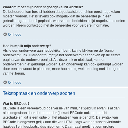
Waarom moet mijn bericht goedgekeurd worden?
De beheerder kan beslist hebben dat geplaatste berichten eerst nagekeken
moeten worden. Het is tevens ook mogelijk dat de beheerder je in een
gebruikersgroep heeft geplaatst waarvan de berichten altijd nagelezen moeten
worden. Neem contact op met de beheerder voor verdere informatie.
Omhoog
Hoe bump ik mijn onderwerp?
Als je een onderwerp aan het bekijken bent, kan je klikken op de "bump
onderwerp" link. Hierdoor "bump" je het onderwerp naar boven op de eerste
pagina van de onderwerpenlijst. Als deze link er niet staat, kunnen
onderwerpen niet gebumpt worden. Een onderwerp kan ook gebumpt worden
door een antwoord te plaatsen, maar hou hierbij wel rekening met de regels
van het forum.
Omhoog
Tekstopmaak en onderwerp soorten
Wat is BBCode?
BBCode is een vereenvoudigde versie van html, het gebruik ervan is al dan
niet toegestaan door de beheerder (je kunt BBCode ook per bericht
uitschakelen, dit is een optie bij het plaatsen van je bericht). De syntax van
BBCode is ongeveer gelijk aan die van HTML, tags worden tussen vierkante
haakjes [ en ] geplaatst, dus niet < en >. Daarnaast geeft het een grotere