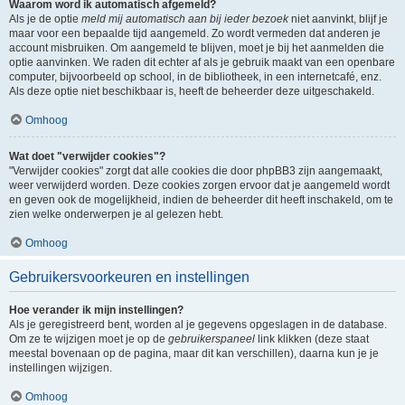
Waarom word ik automatisch afgemeld?
Als je de optie
meld mij automatisch aan bij ieder bezoek
niet aanvinkt, blijf je
maar voor een bepaalde tijd aangemeld. Zo wordt vermeden dat anderen je
account misbruiken. Om aangemeld te blijven, moet je bij het aanmelden die
optie aanvinken. We raden dit echter af als je gebruik maakt van een openbare
computer, bijvoorbeeld op school, in de bibliotheek, in een internetcafé, enz.
Als deze optie niet beschikbaar is, heeft de beheerder deze uitgeschakeld.
Omhoog
Wat doet "verwijder cookies"?
"Verwijder cookies" zorgt dat alle cookies die door phpBB3 zijn aangemaakt,
weer verwijderd worden. Deze cookies zorgen ervoor dat je aangemeld wordt
en geven ook de mogelijkheid, indien de beheerder dit heeft inschakeld, om te
zien welke onderwerpen je al gelezen hebt.
Omhoog
Gebruikersvoorkeuren en instellingen
Hoe verander ik mijn instellingen?
Als je geregistreerd bent, worden al je gegevens opgeslagen in de database.
Om ze te wijzigen moet je op de
gebruikerspaneel
link klikken (deze staat
meestal bovenaan op de pagina, maar dit kan verschillen), daarna kun je je
instellingen wijzigen.
Omhoog