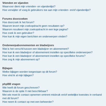
Vrienden en vijanden
Waarvoor dient mijn vrienden- en vijandenlijst?
Hoe verwijder of voeg ik gebruikers toe aan mijn vrienden- en/of vijandenlijst?
Forums doorzoeken
Hoe doorzoek ik het forum?
Waarom levert mijn zoekopdracht geen resultaten op?
Waarom resulteert mijn zoekopdracht in een lege pagina?
Hoe zoek ik een gebruiker?
Hoe kan ik mijn eigen berichten en onderwerpen vinden?
Onderwerpabonnementen en bladwijzers
Wat is het verschil tussen een bladwijzer en abonnement?
Hoe kan ik een bladwijzer of abonnement instellen op specifieke onderwerpen?
Hoe kan ik een bladwijzer of abonnement instellen op specifieke forums?
Hoe zeg ik mijn abonnement op?
Bijlagen
Welke bijlagen worden toegestaan op dit forum?
Hoe vind ik al mijn bijlagen?
phpBB vragen
Wie heeft dit forum geschreven?
Waarom is de optie X niet beschikbaar?
Met wie moet ik contact opnemen omtrent misbruik en/of wettelijke kwesties in verband
met dit forum?
Hoe neem ik contact op met een beheerder?