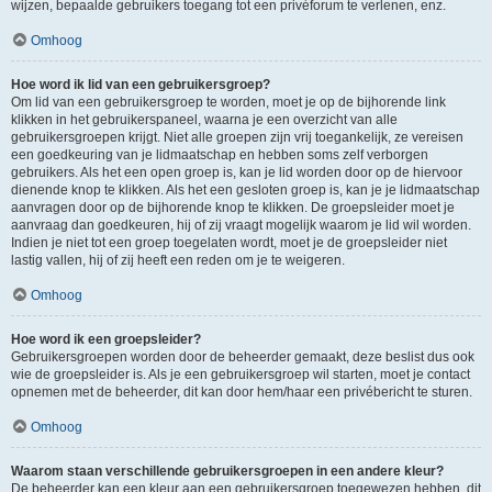
wijzen, bepaalde gebruikers toegang tot een privéforum te verlenen, enz.
Omhoog
Hoe word ik lid van een gebruikersgroep?
Om lid van een gebruikersgroep te worden, moet je op de bijhorende link
klikken in het gebruikerspaneel, waarna je een overzicht van alle
gebruikersgroepen krijgt. Niet alle groepen zijn vrij toegankelijk, ze vereisen
een goedkeuring van je lidmaatschap en hebben soms zelf verborgen
gebruikers. Als het een open groep is, kan je lid worden door op de hiervoor
dienende knop te klikken. Als het een gesloten groep is, kan je je lidmaatschap
aanvragen door op de bijhorende knop te klikken. De groepsleider moet je
aanvraag dan goedkeuren, hij of zij vraagt mogelijk waarom je lid wil worden.
Indien je niet tot een groep toegelaten wordt, moet je de groepsleider niet
lastig vallen, hij of zij heeft een reden om je te weigeren.
Omhoog
Hoe word ik een groepsleider?
Gebruikersgroepen worden door de beheerder gemaakt, deze beslist dus ook
wie de groepsleider is. Als je een gebruikersgroep wil starten, moet je contact
opnemen met de beheerder, dit kan door hem/haar een privébericht te sturen.
Omhoog
Waarom staan verschillende gebruikersgroepen in een andere kleur?
De beheerder kan een kleur aan een gebruikersgroep toegewezen hebben, dit