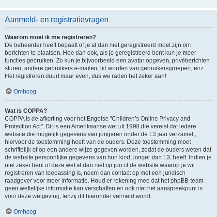
Aanmeld- en registratievragen
Waarom moet ik me registreren?
De beheerder heeft bepaalt of je al dan niet geregistreerd moet zijn om
berichten te plaatsen. Hoe dan ook, als je geregistreerd bent kun je meer
functies gebruiken. Zo kun je bijvoorbeeld een avatar opgeven, privéberichten
sturen, andere gebruikers e-mailen, lid worden van gebruikersgroepen, enz.
Het registreren duurt maar even, dus we raden het zeker aan!
Omhoog
Wat is COPPA?
COPPA is de afkorting voor het Engelse "Children’s Online Privacy and
Protection Act". Dit is een Amerikaanse wet uit 1998 die vereist dat iedere
website die mogelijk gegevens van jongeren onder de 13 jaar verzamelt,
hiervoor de toestemming heeft van de ouders. Deze toestemming moet
schriftelijk of op een andere wijze gegeven worden, zodat de ouders weten dat
de website persoonlijke gegevens van hun kind, jonger dan 13, heeft. Indien je
niet zeker bent of deze wet al dan niet op jou of de website waarop je wil
registreren van toepassing is, neem dan contact op met een juridisch
raadgever voor meer informatie. Houd er rekening mee dat het phpBB-team
geen wettelijke informatie kan verschaffen en ook niet het aanspreekpunt is
voor deze wetgeving, tenzij dit hieronder vermeld wordt.
Omhoog