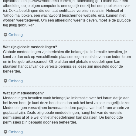
bijvoorbeeld http://www.voorbeeld.com/mijn_afbeelding.gif. Linken naar een
afbeelding op je eigen computer is onmogelijk (tenzij het een publieke server
is). Ook afbeeldingen die een authentificatie vereisen zoals in: Hotmail of
Yahoo mailboxen, een wachtwoord beschermde website, enz. kunnen niet
worden weergegeven. Om een afbeelding weer te geven, moet je de BBCode
tag [img] gebruiken.
Omhoog
Wat zijn globale mededelingen?
Globale mededelingen zijn berichten die belangrijke informatie bevatten, je
komt ze dan ook op verschillende plaatsen tegen zoals bovenaan ieder forum
en in het gebruikerspaneel. Of je al dan niet globale mededelingen kan
plaatsen hangt af van de vereiste permissies, deze zijn ingesteld door de
beheerder.
Omhoog
Wat zijn mededelingen?
Mededelingen bevatten vaak belangrijke informatie over het forum dat je aan
het lezen bent, je kunt deze berichten dan ook het best zo snel mogelijk lezen.
Mededelingen verschijnen bovenaan iedere pagina van het forum waarin ze
geplaatst zijn. Zoals bij globale mededelingen, hangt het van de vereiste
permissies af of je wel of niet mededelingen kan plaatsen. De benodigde
permissies zijn bepaald door een beheerder.
Omhoog