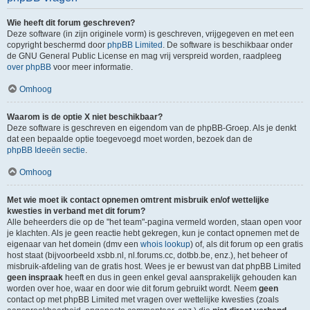
Wie heeft dit forum geschreven?
Deze software (in zijn originele vorm) is geschreven, vrijgegeven en met een
copyright beschermd door
phpBB Limited
. De software is beschikbaar onder
de GNU General Public License en mag vrij verspreid worden, raadpleeg
over phpBB
voor meer informatie.
Omhoog
Waarom is de optie X niet beschikbaar?
Deze software is geschreven en eigendom van de phpBB-Groep. Als je denkt
dat een bepaalde optie toegevoegd moet worden, bezoek dan de
phpBB Ideeën sectie
.
Omhoog
Met wie moet ik contact opnemen omtrent misbruik en/of wettelijke
kwesties in verband met dit forum?
Alle beheerders die op de "het team"-pagina vermeld worden, staan open voor
je klachten. Als je geen reactie hebt gekregen, kun je contact opnemen met de
eigenaar van het domein (dmv een
whois lookup
) of, als dit forum op een gratis
host staat (bijvoorbeeld xsbb.nl, nl.forums.cc, dotbb.be, enz.), het beheer of
misbruik-afdeling van de gratis host. Wees je er bewust van dat phpBB Limited
geen inspraak
heeft en dus in geen enkel geval aansprakelijk gehouden kan
worden over hoe, waar en door wie dit forum gebruikt wordt. Neem
geen
contact op met phpBB Limited met vragen over wettelijke kwesties (zoals