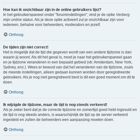
Hoe kan ik onzichtbaar zijn in de online gebruikers lijst?
In het gebruikerspaneel onder "foruminstellingen", vind je de optie
Verberg
mijn online status
. Als je deze optie activeert zul je onzichtbaar zijn voor
iedereen, behalve voor beheerders, moderators en jezelf.
Omhoog
De tijden zijn niet correct!
Het is mogelijk dat de tijd die gegeven wordt van een andere tijdzone is dan
waarin jij woont. Als dit het geval is, moet je naar het gebruikerspaneel gaan
en je tijdzone veranderen in een bepaald gebied (vb: Amsterdam, New York,
Sydney, enz.). Wees er bewust van dat het veranderen van de tijdzone, zoals
de meeste instellingen, alleen gedaan kunnen worden door geregistreerde
gebruikers. Als je nog niet geregistreerd bent is dit een goed moment om dit te
doen.
Omhoog
Ik wijzigde de tijdzone, maar de tijd is nog steeds verkeerd!
Als je zeker bent dat je de correcte tijdzone en zomertijd goed hebt ingevuld en
de tijd is nog steeds anders, is waarschijnlijk de tijd op de server verkeerd
ingesteld en zullen de beheerders een aanpassing moeten doen.
Omhoog