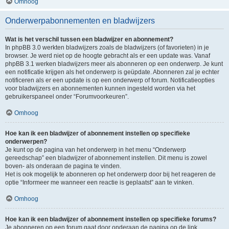
Omhoog
Onderwerpabonnementen en bladwijzers
Wat is het verschil tussen een bladwijzer en abonnement?
In phpBB 3.0 werkten bladwijzers zoals de bladwijzers (of favorieten) in je
browser. Je werd niet op de hoogte gebracht als er een update was. Vanaf
phpBB 3.1 werken bladwijzers meer als abonneren op een onderwerp. Je kunt
een notificatie krijgen als het onderwerp is geüpdate. Abonneren zal je echter
notificeren als er een update is op een onderwerp of forum. Notificatieopties
voor bladwijzers en abonnementen kunnen ingesteld worden via het
gebruikerspaneel onder “Forumvoorkeuren”.
Omhoog
Hoe kan ik een bladwijzer of abonnement instellen op specifieke
onderwerpen?
Je kunt op de pagina van het onderwerp in het menu “Onderwerp
gereedschap” een bladwijzer of abonnement instellen. Dit menu is zowel
boven- als onderaan de pagina te vinden.
Het is ook mogelijk te abonneren op het onderwerp door bij het reageren de
optie “Informeer me wanneer een reactie is geplaatst” aan te vinken.
Omhoog
Hoe kan ik een bladwijzer of abonnement instellen op specifieke forums?
Je abonneren op een forum gaat door onderaan de pagina op de link