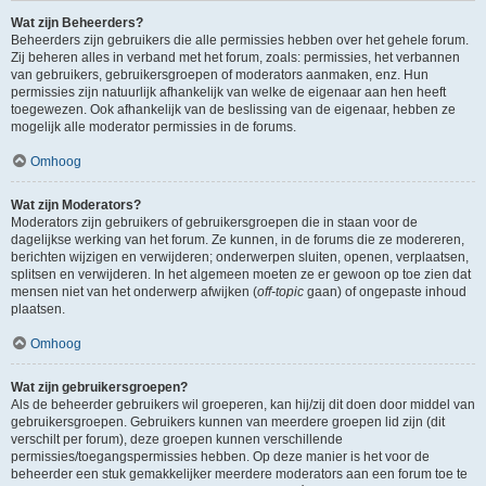
Wat zijn Beheerders?
Beheerders zijn gebruikers die alle permissies hebben over het gehele forum.
Zij beheren alles in verband met het forum, zoals: permissies, het verbannen
van gebruikers, gebruikersgroepen of moderators aanmaken, enz. Hun
permissies zijn natuurlijk afhankelijk van welke de eigenaar aan hen heeft
toegewezen. Ook afhankelijk van de beslissing van de eigenaar, hebben ze
mogelijk alle moderator permissies in de forums.
Omhoog
Wat zijn Moderators?
Moderators zijn gebruikers of gebruikersgroepen die in staan voor de
dagelijkse werking van het forum. Ze kunnen, in de forums die ze modereren,
berichten wijzigen en verwijderen; onderwerpen sluiten, openen, verplaatsen,
splitsen en verwijderen. In het algemeen moeten ze er gewoon op toe zien dat
mensen niet van het onderwerp afwijken (
off-topic
gaan) of ongepaste inhoud
plaatsen.
Omhoog
Wat zijn gebruikersgroepen?
Als de beheerder gebruikers wil groeperen, kan hij/zij dit doen door middel van
gebruikersgroepen. Gebruikers kunnen van meerdere groepen lid zijn (dit
verschilt per forum), deze groepen kunnen verschillende
permissies/toegangspermissies hebben. Op deze manier is het voor de
beheerder een stuk gemakkelijker meerdere moderators aan een forum toe te