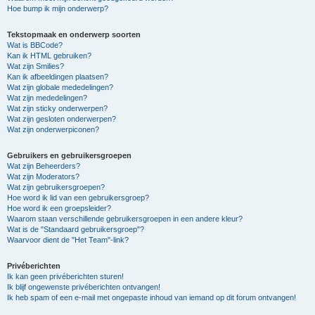
Hoe bump ik mijn onderwerp?
Tekstopmaak en onderwerp soorten
Wat is BBCode?
Kan ik HTML gebruiken?
Wat zijn Smilies?
Kan ik afbeeldingen plaatsen?
Wat zijn globale mededelingen?
Wat zijn mededelingen?
Wat zijn sticky onderwerpen?
Wat zijn gesloten onderwerpen?
Wat zijn onderwerpiconen?
Gebruikers en gebruikersgroepen
Wat zijn Beheerders?
Wat zijn Moderators?
Wat zijn gebruikersgroepen?
Hoe word ik lid van een gebruikersgroep?
Hoe word ik een groepsleider?
Waarom staan verschillende gebruikersgroepen in een andere kleur?
Wat is de "Standaard gebruikersgroep"?
Waarvoor dient de "Het Team"-link?
Privéberichten
Ik kan geen privéberichten sturen!
Ik blijf ongewenste privéberichten ontvangen!
Ik heb spam of een e-mail met ongepaste inhoud van iemand op dit forum ontvangen!