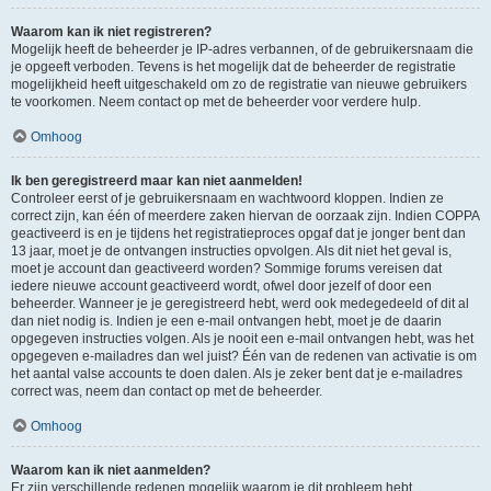
Waarom kan ik niet registreren?
Mogelijk heeft de beheerder je IP-adres verbannen, of de gebruikersnaam die
je opgeeft verboden. Tevens is het mogelijk dat de beheerder de registratie
mogelijkheid heeft uitgeschakeld om zo de registratie van nieuwe gebruikers
te voorkomen. Neem contact op met de beheerder voor verdere hulp.
Omhoog
Ik ben geregistreerd maar kan niet aanmelden!
Controleer eerst of je gebruikersnaam en wachtwoord kloppen. Indien ze
correct zijn, kan één of meerdere zaken hiervan de oorzaak zijn. Indien COPPA
geactiveerd is en je tijdens het registratieproces opgaf dat je jonger bent dan
13 jaar, moet je de ontvangen instructies opvolgen. Als dit niet het geval is,
moet je account dan geactiveerd worden? Sommige forums vereisen dat
iedere nieuwe account geactiveerd wordt, ofwel door jezelf of door een
beheerder. Wanneer je je geregistreerd hebt, werd ook medegedeeld of dit al
dan niet nodig is. Indien je een e-mail ontvangen hebt, moet je de daarin
opgegeven instructies volgen. Als je nooit een e-mail ontvangen hebt, was het
opgegeven e-mailadres dan wel juist? Één van de redenen van activatie is om
het aantal valse accounts te doen dalen. Als je zeker bent dat je e-mailadres
correct was, neem dan contact op met de beheerder.
Omhoog
Waarom kan ik niet aanmelden?
Er zijn verschillende redenen mogelijk waarom je dit probleem hebt.