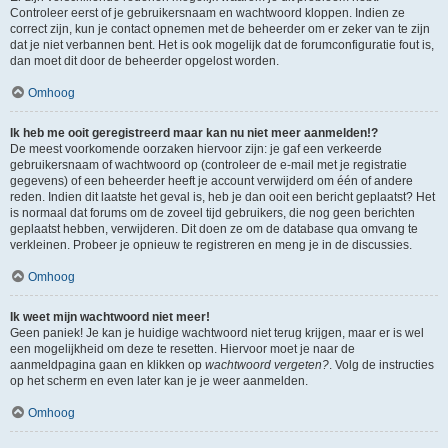
Controleer eerst of je gebruikersnaam en wachtwoord kloppen. Indien ze
correct zijn, kun je contact opnemen met de beheerder om er zeker van te zijn
dat je niet verbannen bent. Het is ook mogelijk dat de forumconfiguratie fout is,
dan moet dit door de beheerder opgelost worden.
Omhoog
Ik heb me ooit geregistreerd maar kan nu niet meer aanmelden!?
De meest voorkomende oorzaken hiervoor zijn: je gaf een verkeerde
gebruikersnaam of wachtwoord op (controleer de e-mail met je registratie
gegevens) of een beheerder heeft je account verwijderd om één of andere
reden. Indien dit laatste het geval is, heb je dan ooit een bericht geplaatst? Het
is normaal dat forums om de zoveel tijd gebruikers, die nog geen berichten
geplaatst hebben, verwijderen. Dit doen ze om de database qua omvang te
verkleinen. Probeer je opnieuw te registreren en meng je in de discussies.
Omhoog
Ik weet mijn wachtwoord niet meer!
Geen paniek! Je kan je huidige wachtwoord niet terug krijgen, maar er is wel
een mogelijkheid om deze te resetten. Hiervoor moet je naar de
aanmeldpagina gaan en klikken op
wachtwoord vergeten?
. Volg de instructies
op het scherm en even later kan je je weer aanmelden.
Omhoog