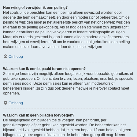
Hoe wijzig of verwijder ik een peiling?
Net zoals bij de berichten kan een peiling alleen gewijzigd worden door
degene die hem gemaakt heeft, en door een moderator of beheerder. Om de
peiling te wijzigen moet je het allereerste bericht van het onderwerp wijzigen
(hieraan is de peiling gekoppeld). Als er nog geen stemmen zijn uitgebracht,
kunnen gebruikers de peiling verwijderen of iedere peilingsoptie wijzigen.
Maar, als er reeds gestemd is, dan kunnen alleen moderators of beheerders
hem wijzigen of verwijderen. Dit om te voorkomen dat gebruikers een peiling
maken en deze daarna vervalsen door de opties te wijzigen.
Omhoog
Waarom kan ik een bepaald forum niet openen?
Sommige forums zijn mogelijk alleen toegankelijk voor bepaalde gebruikers of
gebruikersgroepen. Om berichten te zien, lezen, plaatsen, enz. heb je speciale
permissies nodig. Deze permissies kun je alleen van moderators of
beheerders krijgen, zij zijn dus ook degene met wie je hierover contact moet
opnemen.
Omhoog
Waarom kan ik geen bijlagen toevoegen?
De mogelijkheid om bijlagen toe te voegen, kan per forum, per
gebruikersgroep of per gebruiker ingesteld worden. De beheerder kan het
bijvoorbeeld zo ingesteld hebben dat je in een bepaald forum helemaal geen
bijlagen mag toevoegen of dat alleen de beheerdersgroep dit mag. Neem