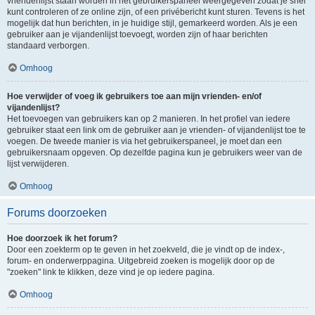
vriendenlijst staan worden in het gebruikerspaneel weergegeven zodat je snel
kunt controleren of ze online zijn, of een privébericht kunt sturen. Tevens is het
mogelijk dat hun berichten, in je huidige stijl, gemarkeerd worden. Als je een
gebruiker aan je vijandenlijst toevoegt, worden zijn of haar berichten
standaard verborgen.
Omhoog
Hoe verwijder of voeg ik gebruikers toe aan mijn vrienden- en/of
vijandenlijst?
Het toevoegen van gebruikers kan op 2 manieren. In het profiel van iedere
gebruiker staat een link om de gebruiker aan je vrienden- of vijandenlijst toe te
voegen. De tweede manier is via het gebruikerspaneel, je moet dan een
gebruikersnaam opgeven. Op dezelfde pagina kun je gebruikers weer van de
lijst verwijderen.
Omhoog
Forums doorzoeken
Hoe doorzoek ik het forum?
Door een zoekterm op te geven in het zoekveld, die je vindt op de index-,
forum- en onderwerppagina. Uitgebreid zoeken is mogelijk door op de
"zoeken" link te klikken, deze vind je op iedere pagina.
Omhoog