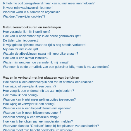
Ik heb me ooit geregistreerd maar kan nu niet meer aanmelden!?
Ik weet mijn wachtwoord niet meer!
Waarom word ik automatisch afgemeld?
Wat doet "verwijder cookies"?
Gebruikersvoorkeuren en instellingen
Hoe verander ik mijn instellingen?
Hoe kan ik onzichtbaar zijn in de online gebruikers lijst?
De tijden zijn niet correct!
Ik wijzigde de tijdzone, maar de tijd is nog steeds verkeerd!
Mijn taal zit niet in de lijst!
Wat zijn de afbeeldingen naast mijn gebruikersnaam?
Hoe kan ik een avatar instellen?
Wat is mijn rang en hoe verander ik mijn rang?
Wanneer ik op de e-maillink van een gebruiker klik, moet ik me aanmelden?
Vragen in verband met het plaatsen van berichten
Hoe plaats ik een onderwerp in een forum of maak een reactie?
Hoe wijzig of verwijder ik een bericht?
Hoe voeg ik een onderschrift toe aan mijn bericht?
Hoe maak ik een peiling?
Waarom kan ik niet meer peilingsopties toevoegen?
Hoe wijzig of verwijder ik een peiling?
Waarom kan ik een bepaald forum niet openen?
Waarom kan ik geen bijlagen toevoegen?
Waarom ontving ik een waarschuwing?
Hoe kan ik berichten aan een moderator melden?
Waarvoor dient de "Opslaan"-knop bij het plaatsen van een bericht?
Waarom moet mijn bericht goedgekeurd worden?