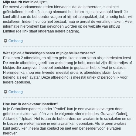
Mijn taal zit niet in de lijst!
De meest voorkomende reden hiervoor is dat de beheerder je taal niet
geïnstalleerd heeft, of dat nog niemand het forum in je taal vertaald heeft. Je
kunt altijd aan de beheerder vragen of hij het talenpakket, dat je nodig hebt, wil
installeren. Indien het nog niet bestaat, mag je gerust de vertaling maken. Meer
informatie hieromtrent kan gevonden worden op de website van phpBB
Limited (de link staat onderaan iedere pagina).
Omhoog
Wat zijn de afbeeldingen naast mijn gebruikersnaam?
Er kunnen 2 afbeeldingen bij een gebruikersnaam staan als je berichten leest.
De eerste afbeelding geeft aan welke rang je hebt, meestal zijn dit sterretjes of
blokjes die aangeven hoeveel berichten je geplaatst hebt of wat je status is.
Hieronder kan nog een tweede, meestal grotere, afbeelding staan, beter
bekend als een avatar. Deze afbeelding is meestal uniek of persoonlijk voor
iedere gebruiker.
Omhoog
Hoe kan ik een avatar instellen?
In je Gebruikerspaneel, onder “Profiel” kun je een avatar toevoegen door
gebruik te maken van één van de volgende vier methodes: Gravatar, Galerij,
Afstand of Upload. Het is aan de beheerders om avatars in te schakelen en om
te kiezen op welke manier je een avatar kan gebruiken. Als je geen avatars
kunt gebruiken, neem dan contact op met een beheerder voor je vragen
hierover.