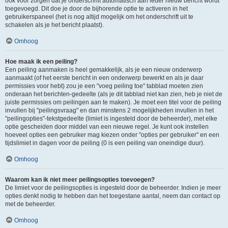
ook voor zorgen dat je onderschrift automatisch aan ieder nieuw bericht wordt
toegevoegd. Dit doe je door de bijhorende optie te activeren in het
gebruikerspaneel (het is nog altijd mogelijk om het onderschrift uit te
schakelen als je het bericht plaatst).
Omhoog
Hoe maak ik een peiling?
Een peiling aanmaken is heel gemakkelijk, als je een nieuw onderwerp
aanmaakt (of het eerste bericht in een onderwerp bewerkt en als je daar
permissies voor hebt) zou je een "voeg peiling toe" tabblad moeten zien
onderaan het berichten-gedeelte (als je dit tabblad niet kan zien, heb je niet de
juiste permissies om peilingen aan te maken). Je moet een titel voor de peiling
invullen bij "peilingsvraag" en dan minstens 2 mogelijkheden invullen in het
"peilingopties"-tekstgedeelte (limiet is ingesteld door de beheerder), met elke
optie gescheiden door middel van een nieuwe regel. Je kunt ook instellen
hoeveel opties een gebruiker mag kiezen onder "opties per gebruiker" en een
tijdslimiet in dagen voor de peiling (0 is een peiling van oneindige duur).
Omhoog
Waarom kan ik niet meer peilingsopties toevoegen?
De limiet voor de peilingsopties is ingesteld door de beheerder. Indien je meer
opties denkt nodig te hebben dan het toegestane aantal, neem dan contact op
met de beheerder.
Omhoog