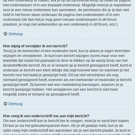
op een onderwerp te maken, klik je op de bijhorende knop op ofwel de pagina
met onderwerpen of in een bepaald onderwerp. Mogelijk moet je je registreren
voor je een nieuw onderwerp kan aanmaken, de permissies die je al dan niet
hebt in het forum staan onderaan de pagina met onderwerpen of in een
onderwerp (de lijst met
je mag geen nieuwe onderwerpen in dit forum
plaatsen, je mag niet antwoorden op een onderwerp in dit forum, enz.
).
Omhoog
Hoe wijzig of verwijder ik een bericht?
Tenzij je de beheerder of een moderator bent, kun je alleen je eigen berichten
wijzigen en verwijderen. Je kunt een bericht wijzigen (soms maar voor een
beperkte tijd nadat het geplaatst is) door te klikken op de
wijzig
knop van het
desbetreffende bericht. Als er al iemand op je bericht gereageerd heeft, komt er
onderaan je bericht een klein tekstje dat zegt hoeveel keer en wanneer je het
bericht voor het laatst je gewijzigd hebt. Dit zal niet verschijnen als nog
niemand gereageerd heeft, evenmin als een beheerder of moderator je bericht
gewijzigd heeft. Zij kunnen wel een mededeling toevoegen, waarom ze je
bericht gewijzigd hebben. Het verwijderen van een bericht is niet meer
mogelijk zodra er iemand op gereageerd heeft.
Omhoog
Hoe voeg ik een onderschrift toe aan mijn bericht?
Om een onderschrift aan je bericht toe te voegen, moet je er eerst één maken.
Dit kun je via het gebruikerspaneel doen. Als je dit gedaan hebt, kun je de
optie
voeg mijn onderschrift toe
aanvinken als je een bericht plaatst. Je kunt er