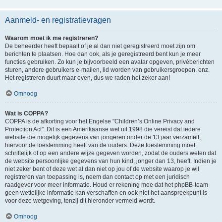
Aanmeld- en registratievragen
Waarom moet ik me registreren?
De beheerder heeft bepaalt of je al dan niet geregistreerd moet zijn om
berichten te plaatsen. Hoe dan ook, als je geregistreerd bent kun je meer
functies gebruiken. Zo kun je bijvoorbeeld een avatar opgeven, privéberichten
sturen, andere gebruikers e-mailen, lid worden van gebruikersgroepen, enz.
Het registreren duurt maar even, dus we raden het zeker aan!
Omhoog
Wat is COPPA?
COPPA is de afkorting voor het Engelse "Children’s Online Privacy and
Protection Act". Dit is een Amerikaanse wet uit 1998 die vereist dat iedere
website die mogelijk gegevens van jongeren onder de 13 jaar verzamelt,
hiervoor de toestemming heeft van de ouders. Deze toestemming moet
schriftelijk of op een andere wijze gegeven worden, zodat de ouders weten dat
de website persoonlijke gegevens van hun kind, jonger dan 13, heeft. Indien je
niet zeker bent of deze wet al dan niet op jou of de website waarop je wil
registreren van toepassing is, neem dan contact op met een juridisch
raadgever voor meer informatie. Houd er rekening mee dat het phpBB-team
geen wettelijke informatie kan verschaffen en ook niet het aanspreekpunt is
voor deze wetgeving, tenzij dit hieronder vermeld wordt.
Omhoog