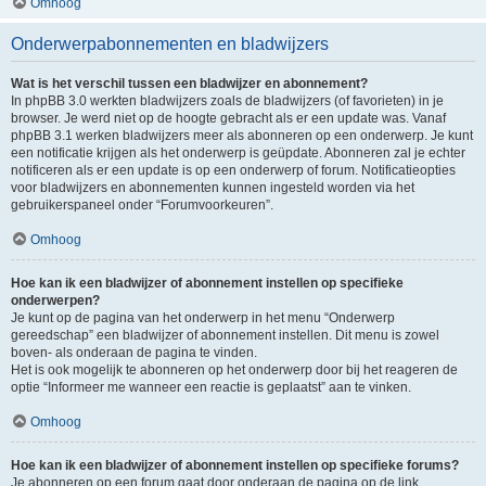
Omhoog
Onderwerpabonnementen en bladwijzers
Wat is het verschil tussen een bladwijzer en abonnement?
In phpBB 3.0 werkten bladwijzers zoals de bladwijzers (of favorieten) in je
browser. Je werd niet op de hoogte gebracht als er een update was. Vanaf
phpBB 3.1 werken bladwijzers meer als abonneren op een onderwerp. Je kunt
een notificatie krijgen als het onderwerp is geüpdate. Abonneren zal je echter
notificeren als er een update is op een onderwerp of forum. Notificatieopties
voor bladwijzers en abonnementen kunnen ingesteld worden via het
gebruikerspaneel onder “Forumvoorkeuren”.
Omhoog
Hoe kan ik een bladwijzer of abonnement instellen op specifieke
onderwerpen?
Je kunt op de pagina van het onderwerp in het menu “Onderwerp
gereedschap” een bladwijzer of abonnement instellen. Dit menu is zowel
boven- als onderaan de pagina te vinden.
Het is ook mogelijk te abonneren op het onderwerp door bij het reageren de
optie “Informeer me wanneer een reactie is geplaatst” aan te vinken.
Omhoog
Hoe kan ik een bladwijzer of abonnement instellen op specifieke forums?
Je abonneren op een forum gaat door onderaan de pagina op de link