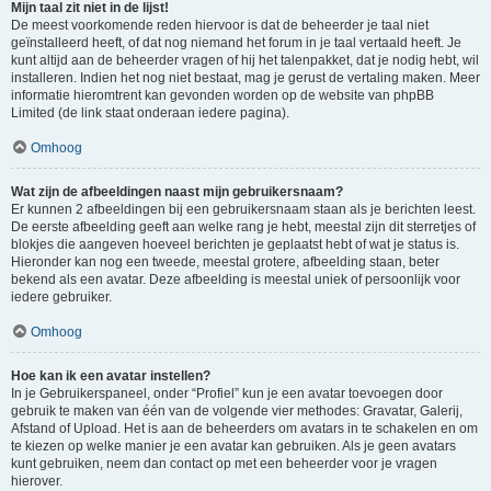
Mijn taal zit niet in de lijst!
De meest voorkomende reden hiervoor is dat de beheerder je taal niet
geïnstalleerd heeft, of dat nog niemand het forum in je taal vertaald heeft. Je
kunt altijd aan de beheerder vragen of hij het talenpakket, dat je nodig hebt, wil
installeren. Indien het nog niet bestaat, mag je gerust de vertaling maken. Meer
informatie hieromtrent kan gevonden worden op de website van phpBB
Limited (de link staat onderaan iedere pagina).
Omhoog
Wat zijn de afbeeldingen naast mijn gebruikersnaam?
Er kunnen 2 afbeeldingen bij een gebruikersnaam staan als je berichten leest.
De eerste afbeelding geeft aan welke rang je hebt, meestal zijn dit sterretjes of
blokjes die aangeven hoeveel berichten je geplaatst hebt of wat je status is.
Hieronder kan nog een tweede, meestal grotere, afbeelding staan, beter
bekend als een avatar. Deze afbeelding is meestal uniek of persoonlijk voor
iedere gebruiker.
Omhoog
Hoe kan ik een avatar instellen?
In je Gebruikerspaneel, onder “Profiel” kun je een avatar toevoegen door
gebruik te maken van één van de volgende vier methodes: Gravatar, Galerij,
Afstand of Upload. Het is aan de beheerders om avatars in te schakelen en om
te kiezen op welke manier je een avatar kan gebruiken. Als je geen avatars
kunt gebruiken, neem dan contact op met een beheerder voor je vragen
hierover.