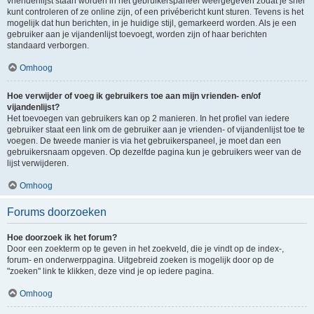
vriendenlijst staan worden in het gebruikerspaneel weergegeven zodat je snel
kunt controleren of ze online zijn, of een privébericht kunt sturen. Tevens is het
mogelijk dat hun berichten, in je huidige stijl, gemarkeerd worden. Als je een
gebruiker aan je vijandenlijst toevoegt, worden zijn of haar berichten
standaard verborgen.
Omhoog
Hoe verwijder of voeg ik gebruikers toe aan mijn vrienden- en/of
vijandenlijst?
Het toevoegen van gebruikers kan op 2 manieren. In het profiel van iedere
gebruiker staat een link om de gebruiker aan je vrienden- of vijandenlijst toe te
voegen. De tweede manier is via het gebruikerspaneel, je moet dan een
gebruikersnaam opgeven. Op dezelfde pagina kun je gebruikers weer van de
lijst verwijderen.
Omhoog
Forums doorzoeken
Hoe doorzoek ik het forum?
Door een zoekterm op te geven in het zoekveld, die je vindt op de index-,
forum- en onderwerppagina. Uitgebreid zoeken is mogelijk door op de
"zoeken" link te klikken, deze vind je op iedere pagina.
Omhoog