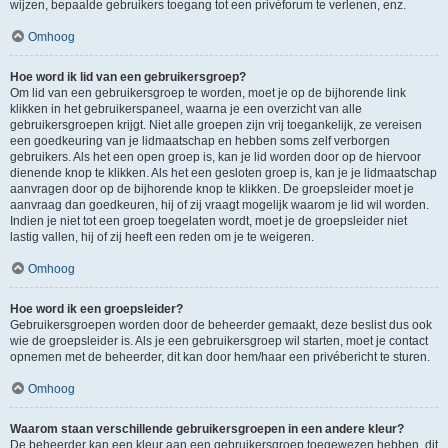
wijzen, bepaalde gebruikers toegang tot een privéforum te verlenen, enz.
Omhoog
Hoe word ik lid van een gebruikersgroep?
Om lid van een gebruikersgroep te worden, moet je op de bijhorende link
klikken in het gebruikerspaneel, waarna je een overzicht van alle
gebruikersgroepen krijgt. Niet alle groepen zijn vrij toegankelijk, ze vereisen
een goedkeuring van je lidmaatschap en hebben soms zelf verborgen
gebruikers. Als het een open groep is, kan je lid worden door op de hiervoor
dienende knop te klikken. Als het een gesloten groep is, kan je je lidmaatschap
aanvragen door op de bijhorende knop te klikken. De groepsleider moet je
aanvraag dan goedkeuren, hij of zij vraagt mogelijk waarom je lid wil worden.
Indien je niet tot een groep toegelaten wordt, moet je de groepsleider niet
lastig vallen, hij of zij heeft een reden om je te weigeren.
Omhoog
Hoe word ik een groepsleider?
Gebruikersgroepen worden door de beheerder gemaakt, deze beslist dus ook
wie de groepsleider is. Als je een gebruikersgroep wil starten, moet je contact
opnemen met de beheerder, dit kan door hem/haar een privébericht te sturen.
Omhoog
Waarom staan verschillende gebruikersgroepen in een andere kleur?
De beheerder kan een kleur aan een gebruikersgroep toegewezen hebben, dit