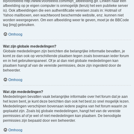
bijvoorbeeld http://www.voorbeeld.com/mijn_afbeelding.gif. Linken naar een
afbeelding op je eigen computer is onmogelijk (tenzij het een publieke server
is). Ook afbeeldingen die een authentificatie vereisen zoals in: Hotmail of
Yahoo mailboxen, een wachtwoord beschermde website, enz. kunnen niet
worden weergegeven. Om een afbeelding weer te geven, moet je de BBCode
tag [img] gebruiken.
Omhoog
Wat zijn globale mededelingen?
Globale mededelingen zijn berichten die belangrijke informatie bevatten, je
komt ze dan ook op verschillende plaatsen tegen zoals bovenaan ieder forum
en in het gebruikerspaneel. Of je al dan niet globale mededelingen kan
plaatsen hangt af van de vereiste permissies, deze zijn ingesteld door de
beheerder.
Omhoog
Wat zijn mededelingen?
Mededelingen bevatten vaak belangrijke informatie over het forum dat je aan
het lezen bent, je kunt deze berichten dan ook het best zo snel mogelijk lezen.
Mededelingen verschijnen bovenaan iedere pagina van het forum waarin ze
geplaatst zijn. Zoals bij globale mededelingen, hangt het van de vereiste
permissies af of je wel of niet mededelingen kan plaatsen. De benodigde
permissies zijn bepaald door een beheerder.
Omhoog