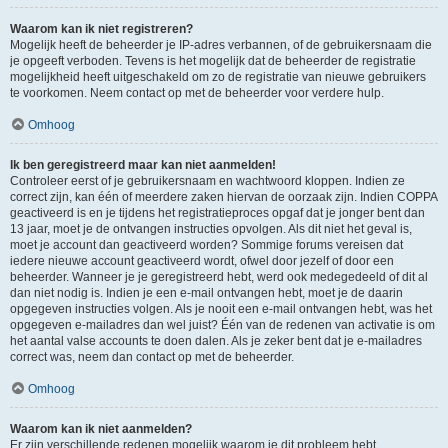
Waarom kan ik niet registreren?
Mogelijk heeft de beheerder je IP-adres verbannen, of de gebruikersnaam die
je opgeeft verboden. Tevens is het mogelijk dat de beheerder de registratie
mogelijkheid heeft uitgeschakeld om zo de registratie van nieuwe gebruikers
te voorkomen. Neem contact op met de beheerder voor verdere hulp.
Omhoog
Ik ben geregistreerd maar kan niet aanmelden!
Controleer eerst of je gebruikersnaam en wachtwoord kloppen. Indien ze
correct zijn, kan één of meerdere zaken hiervan de oorzaak zijn. Indien COPPA
geactiveerd is en je tijdens het registratieproces opgaf dat je jonger bent dan
13 jaar, moet je de ontvangen instructies opvolgen. Als dit niet het geval is,
moet je account dan geactiveerd worden? Sommige forums vereisen dat
iedere nieuwe account geactiveerd wordt, ofwel door jezelf of door een
beheerder. Wanneer je je geregistreerd hebt, werd ook medegedeeld of dit al
dan niet nodig is. Indien je een e-mail ontvangen hebt, moet je de daarin
opgegeven instructies volgen. Als je nooit een e-mail ontvangen hebt, was het
opgegeven e-mailadres dan wel juist? Één van de redenen van activatie is om
het aantal valse accounts te doen dalen. Als je zeker bent dat je e-mailadres
correct was, neem dan contact op met de beheerder.
Omhoog
Waarom kan ik niet aanmelden?
Er zijn verschillende redenen mogelijk waarom je dit probleem hebt.