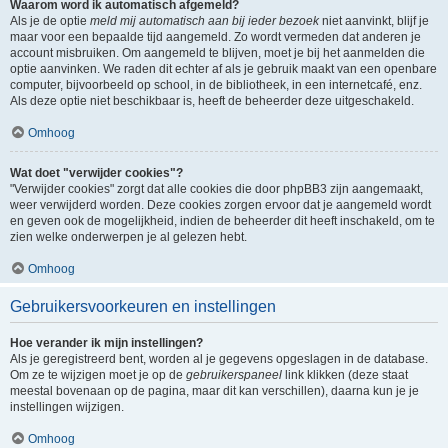
Waarom word ik automatisch afgemeld?
Als je de optie
meld mij automatisch aan bij ieder bezoek
niet aanvinkt, blijf je
maar voor een bepaalde tijd aangemeld. Zo wordt vermeden dat anderen je
account misbruiken. Om aangemeld te blijven, moet je bij het aanmelden die
optie aanvinken. We raden dit echter af als je gebruik maakt van een openbare
computer, bijvoorbeeld op school, in de bibliotheek, in een internetcafé, enz.
Als deze optie niet beschikbaar is, heeft de beheerder deze uitgeschakeld.
Omhoog
Wat doet "verwijder cookies"?
"Verwijder cookies" zorgt dat alle cookies die door phpBB3 zijn aangemaakt,
weer verwijderd worden. Deze cookies zorgen ervoor dat je aangemeld wordt
en geven ook de mogelijkheid, indien de beheerder dit heeft inschakeld, om te
zien welke onderwerpen je al gelezen hebt.
Omhoog
Gebruikersvoorkeuren en instellingen
Hoe verander ik mijn instellingen?
Als je geregistreerd bent, worden al je gegevens opgeslagen in de database.
Om ze te wijzigen moet je op de
gebruikerspaneel
link klikken (deze staat
meestal bovenaan op de pagina, maar dit kan verschillen), daarna kun je je
instellingen wijzigen.
Omhoog