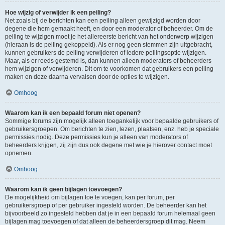
Hoe wijzig of verwijder ik een peiling?
Net zoals bij de berichten kan een peiling alleen gewijzigd worden door
degene die hem gemaakt heeft, en door een moderator of beheerder. Om de
peiling te wijzigen moet je het allereerste bericht van het onderwerp wijzigen
(hieraan is de peiling gekoppeld). Als er nog geen stemmen zijn uitgebracht,
kunnen gebruikers de peiling verwijderen of iedere peilingsoptie wijzigen.
Maar, als er reeds gestemd is, dan kunnen alleen moderators of beheerders
hem wijzigen of verwijderen. Dit om te voorkomen dat gebruikers een peiling
maken en deze daarna vervalsen door de opties te wijzigen.
Omhoog
Waarom kan ik een bepaald forum niet openen?
Sommige forums zijn mogelijk alleen toegankelijk voor bepaalde gebruikers of
gebruikersgroepen. Om berichten te zien, lezen, plaatsen, enz. heb je speciale
permissies nodig. Deze permissies kun je alleen van moderators of
beheerders krijgen, zij zijn dus ook degene met wie je hierover contact moet
opnemen.
Omhoog
Waarom kan ik geen bijlagen toevoegen?
De mogelijkheid om bijlagen toe te voegen, kan per forum, per
gebruikersgroep of per gebruiker ingesteld worden. De beheerder kan het
bijvoorbeeld zo ingesteld hebben dat je in een bepaald forum helemaal geen
bijlagen mag toevoegen of dat alleen de beheerdersgroep dit mag. Neem