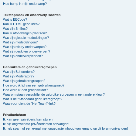
Hoe bump ik mijn onderwerp?
Tekstopmaak en onderwerp soorten
Wat is BBCode?
Kan ik HTML gebruiken?
Wat zijn Smilies?
Kan ik afbeeldingen plaatsen?
Wat zijn globale mededelingen?
Wat zijn mededelingen?
Wat zijn sticky onderwerpen?
Wat zijn gesloten onderwerpen?
Wat zijn onderwerpiconen?
Gebruikers en gebruikersgroepen
Wat zijn Beheerders?
Wat zijn Moderators?
Wat zijn gebruikersgroepen?
Hoe word ik lid van een gebruikersgroep?
Hoe word ik een groepsleider?
Waarom staan verschillende gebruikersgroepen in een andere kleur?
Wat is de "Standaard gebruikersgroep"?
Waarvoor dient de "Het Team"-link?
Privéberichten
Ik kan geen privéberichten sturen!
Ik blijf ongewenste privéberichten ontvangen!
Ik heb spam of een e-mail met ongepaste inhoud van iemand op dit forum ontvangen!