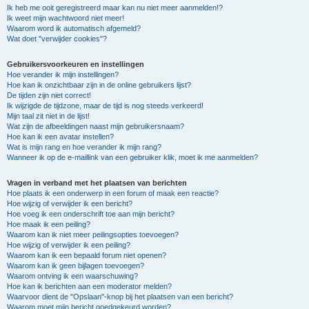
Ik heb me ooit geregistreerd maar kan nu niet meer aanmelden!?
Ik weet mijn wachtwoord niet meer!
Waarom word ik automatisch afgemeld?
Wat doet "verwijder cookies"?
Gebruikersvoorkeuren en instellingen
Hoe verander ik mijn instellingen?
Hoe kan ik onzichtbaar zijn in de online gebruikers lijst?
De tijden zijn niet correct!
Ik wijzigde de tijdzone, maar de tijd is nog steeds verkeerd!
Mijn taal zit niet in de lijst!
Wat zijn de afbeeldingen naast mijn gebruikersnaam?
Hoe kan ik een avatar instellen?
Wat is mijn rang en hoe verander ik mijn rang?
Wanneer ik op de e-maillink van een gebruiker klik, moet ik me aanmelden?
Vragen in verband met het plaatsen van berichten
Hoe plaats ik een onderwerp in een forum of maak een reactie?
Hoe wijzig of verwijder ik een bericht?
Hoe voeg ik een onderschrift toe aan mijn bericht?
Hoe maak ik een peiling?
Waarom kan ik niet meer peilingsopties toevoegen?
Hoe wijzig of verwijder ik een peiling?
Waarom kan ik een bepaald forum niet openen?
Waarom kan ik geen bijlagen toevoegen?
Waarom ontving ik een waarschuwing?
Hoe kan ik berichten aan een moderator melden?
Waarvoor dient de "Opslaan"-knop bij het plaatsen van een bericht?
Waarom moet mijn bericht goedgekeurd worden?