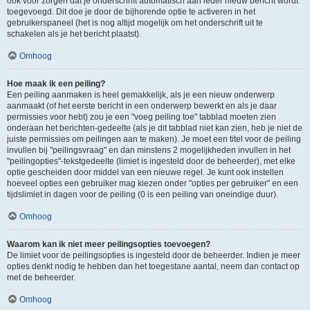
ook voor zorgen dat je onderschrift automatisch aan ieder nieuw bericht wordt
toegevoegd. Dit doe je door de bijhorende optie te activeren in het
gebruikerspaneel (het is nog altijd mogelijk om het onderschrift uit te
schakelen als je het bericht plaatst).
Omhoog
Hoe maak ik een peiling?
Een peiling aanmaken is heel gemakkelijk, als je een nieuw onderwerp
aanmaakt (of het eerste bericht in een onderwerp bewerkt en als je daar
permissies voor hebt) zou je een "voeg peiling toe" tabblad moeten zien
onderaan het berichten-gedeelte (als je dit tabblad niet kan zien, heb je niet de
juiste permissies om peilingen aan te maken). Je moet een titel voor de peiling
invullen bij "peilingsvraag" en dan minstens 2 mogelijkheden invullen in het
"peilingopties"-tekstgedeelte (limiet is ingesteld door de beheerder), met elke
optie gescheiden door middel van een nieuwe regel. Je kunt ook instellen
hoeveel opties een gebruiker mag kiezen onder "opties per gebruiker" en een
tijdslimiet in dagen voor de peiling (0 is een peiling van oneindige duur).
Omhoog
Waarom kan ik niet meer peilingsopties toevoegen?
De limiet voor de peilingsopties is ingesteld door de beheerder. Indien je meer
opties denkt nodig te hebben dan het toegestane aantal, neem dan contact op
met de beheerder.
Omhoog