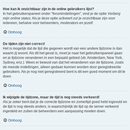
Hoe kan ik onzichtbaar zijn in de online gebruikers lijst?
In het gebruikerspaneel onder "foruminstellingen", vind je de optie
Verberg
mijn online status
. Als je deze optie activeert zul je onzichtbaar zijn voor
iedereen, behalve voor beheerders, moderators en jezelf.
Omhoog
De tijden zijn niet correct!
Het is mogelijk dat de tijd die gegeven wordt van een andere tijdzone is dan
waarin jij woont. Als dit het geval is, moet je naar het gebruikerspaneel gaan
en je tijdzone veranderen in een bepaald gebied (vb: Amsterdam, New York,
Sydney, enz.). Wees er bewust van dat het veranderen van de tijdzone, zoals
de meeste instellingen, alleen gedaan kunnen worden door geregistreerde
gebruikers. Als je nog niet geregistreerd bent is dit een goed moment om dit te
doen.
Omhoog
Ik wijzigde de tijdzone, maar de tijd is nog steeds verkeerd!
Als je zeker bent dat je de correcte tijdzone en zomertijd goed hebt ingevuld en
de tijd is nog steeds anders, is waarschijnlijk de tijd op de server verkeerd
ingesteld en zullen de beheerders een aanpassing moeten doen.
Omhoog