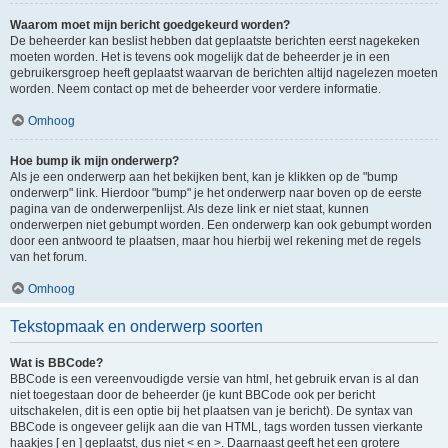
Waarom moet mijn bericht goedgekeurd worden?
De beheerder kan beslist hebben dat geplaatste berichten eerst nagekeken
moeten worden. Het is tevens ook mogelijk dat de beheerder je in een
gebruikersgroep heeft geplaatst waarvan de berichten altijd nagelezen moeten
worden. Neem contact op met de beheerder voor verdere informatie.
Omhoog
Hoe bump ik mijn onderwerp?
Als je een onderwerp aan het bekijken bent, kan je klikken op de "bump
onderwerp" link. Hierdoor "bump" je het onderwerp naar boven op de eerste
pagina van de onderwerpenlijst. Als deze link er niet staat, kunnen
onderwerpen niet gebumpt worden. Een onderwerp kan ook gebumpt worden
door een antwoord te plaatsen, maar hou hierbij wel rekening met de regels
van het forum.
Omhoog
Tekstopmaak en onderwerp soorten
Wat is BBCode?
BBCode is een vereenvoudigde versie van html, het gebruik ervan is al dan
niet toegestaan door de beheerder (je kunt BBCode ook per bericht
uitschakelen, dit is een optie bij het plaatsen van je bericht). De syntax van
BBCode is ongeveer gelijk aan die van HTML, tags worden tussen vierkante
haakjes [ en ] geplaatst, dus niet < en >. Daarnaast geeft het een grotere