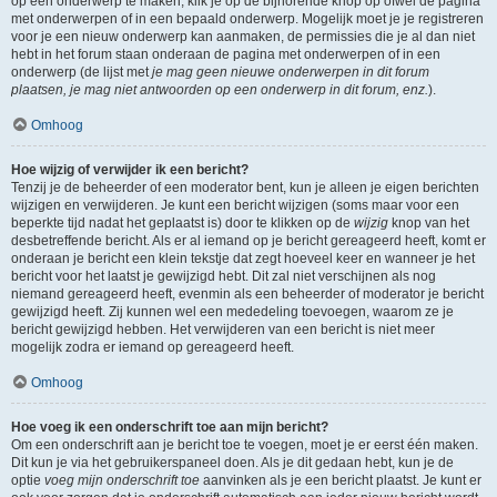
op een onderwerp te maken, klik je op de bijhorende knop op ofwel de pagina
met onderwerpen of in een bepaald onderwerp. Mogelijk moet je je registreren
voor je een nieuw onderwerp kan aanmaken, de permissies die je al dan niet
hebt in het forum staan onderaan de pagina met onderwerpen of in een
onderwerp (de lijst met
je mag geen nieuwe onderwerpen in dit forum
plaatsen, je mag niet antwoorden op een onderwerp in dit forum, enz.
).
Omhoog
Hoe wijzig of verwijder ik een bericht?
Tenzij je de beheerder of een moderator bent, kun je alleen je eigen berichten
wijzigen en verwijderen. Je kunt een bericht wijzigen (soms maar voor een
beperkte tijd nadat het geplaatst is) door te klikken op de
wijzig
knop van het
desbetreffende bericht. Als er al iemand op je bericht gereageerd heeft, komt er
onderaan je bericht een klein tekstje dat zegt hoeveel keer en wanneer je het
bericht voor het laatst je gewijzigd hebt. Dit zal niet verschijnen als nog
niemand gereageerd heeft, evenmin als een beheerder of moderator je bericht
gewijzigd heeft. Zij kunnen wel een mededeling toevoegen, waarom ze je
bericht gewijzigd hebben. Het verwijderen van een bericht is niet meer
mogelijk zodra er iemand op gereageerd heeft.
Omhoog
Hoe voeg ik een onderschrift toe aan mijn bericht?
Om een onderschrift aan je bericht toe te voegen, moet je er eerst één maken.
Dit kun je via het gebruikerspaneel doen. Als je dit gedaan hebt, kun je de
optie
voeg mijn onderschrift toe
aanvinken als je een bericht plaatst. Je kunt er