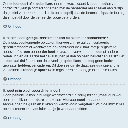
Controleer eerst of je gebruikersnaam en wachtwoord kloppen. Indien ze
correct zijn, kun je contact opnemen met de beheerder om er zeker van te zijn
dat je niet verbannen bent. Het is ook mogelijk dat de forumconfiguratie fout is,
dan moet dit door de beheerder opgelost worden.
Omhoog
Ik heb me ooit geregistreerd maar kan nu niet meer aanmelden!?
De meest voorkomende oorzaken hiervoor zijn: je gaf een verkeerde
gebruikersnaam of wachtwoord op (controleer de e-mail met je registratie
gegevens) of een beheerder heeft je account verwijderd om één of andere
reden. Indien dit laatste het geval is, heb je dan ooit een bericht geplaatst? Het
is normaal dat forums om de zoveel tijd gebruikers, die nog geen berichten
geplaatst hebben, verwijderen. Dit doen ze om de database qua omvang te
verkleinen. Probeer je opnieuw te registreren en meng je in de discussies.
Omhoog
Ik weet mijn wachtwoord niet meer!
Geen paniek! Je kan je huidige wachtwoord niet terug krijgen, maar er is wel
een mogelijkheid om deze te resetten. Hiervoor moet je naar de
aanmeldpagina gaan en klikken op
wachtwoord vergeten?
. Volg de instructies
op het scherm en even later kan je je weer aanmelden.
Omhoog