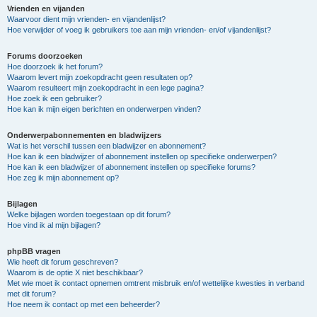
Vrienden en vijanden
Waarvoor dient mijn vrienden- en vijandenlijst?
Hoe verwijder of voeg ik gebruikers toe aan mijn vrienden- en/of vijandenlijst?
Forums doorzoeken
Hoe doorzoek ik het forum?
Waarom levert mijn zoekopdracht geen resultaten op?
Waarom resulteert mijn zoekopdracht in een lege pagina?
Hoe zoek ik een gebruiker?
Hoe kan ik mijn eigen berichten en onderwerpen vinden?
Onderwerpabonnementen en bladwijzers
Wat is het verschil tussen een bladwijzer en abonnement?
Hoe kan ik een bladwijzer of abonnement instellen op specifieke onderwerpen?
Hoe kan ik een bladwijzer of abonnement instellen op specifieke forums?
Hoe zeg ik mijn abonnement op?
Bijlagen
Welke bijlagen worden toegestaan op dit forum?
Hoe vind ik al mijn bijlagen?
phpBB vragen
Wie heeft dit forum geschreven?
Waarom is de optie X niet beschikbaar?
Met wie moet ik contact opnemen omtrent misbruik en/of wettelijke kwesties in verband
met dit forum?
Hoe neem ik contact op met een beheerder?