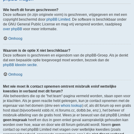
Wie heeft dit forum geschreven?
Deze software (in zijn originele vorm) is geschreven, vrijgegeven en met een
copyright beschermd door
phpBB Limited
. De software is beschikbaar onder
de GNU General Public License en mag vrij verspreid worden, raadpleeg
over phpBB
voor meer informatie.
Omhoog
Waarom is de optie X niet beschikbaar?
Deze software is geschreven en eigendom van de phpBB-Groep. Als je denkt
dat een bepaalde optie toegevoegd moet worden, bezoek dan de
phpBB Ideeën sectie
.
Omhoog
Met wie moet ik contact opnemen omtrent misbruik en/of wettelijke
kwesties in verband met dit forum?
Alle beheerders die op de "het team"-pagina vermeld worden, staan open voor
je klachten. Als je geen reactie hebt gekregen, kun je contact opnemen met de
eigenaar van het domein (dmv een
whois lookup
) of, als dit forum op een gratis
host staat (bijvoorbeeld xsbb.nl, nl.forums.cc, dotbb.be, enz.), het beheer of
misbruik-afdeling van de gratis host. Wees je er bewust van dat phpBB Limited
geen inspraak
heeft en dus in geen enkel geval aansprakelijk gehouden kan
worden over hoe, waar en door wie dit forum gebruikt wordt. Neem
geen
contact op met phpBB Limited met vragen over wettelijke kwesties (zoals