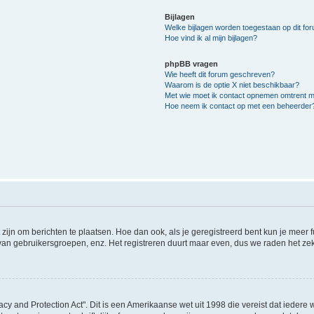
Bijlagen
Welke bijlagen worden toegestaan op dit fo
Hoe vind ik al mijn bijlagen?
phpBB vragen
Wie heeft dit forum geschreven?
Waarom is de optie X niet beschikbaar?
Met wie moet ik contact opnemen omtrent mis
Hoe neem ik contact op met een beheerder
 zijn om berichten te plaatsen. Hoe dan ook, als je geregistreerd bent kun je meer
 van gebruikersgroepen, enz. Het registreren duurt maar even, dus we raden het ze
acy and Protection Act". Dit is een Amerikaanse wet uit 1998 die vereist dat ieder