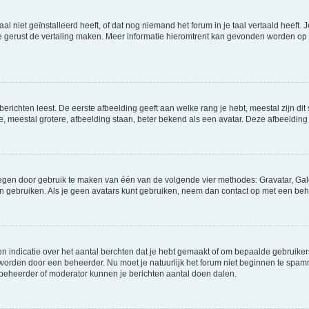
niet geïnstalleerd heeft, of dat nog niemand het forum in je taal vertaald heeft. Je
ag je gerust de vertaling maken. Meer informatie hieromtrent kan gevonden worden o
richten leest. De eerste afbeelding geeft aan welke rang je hebt, meestal zijn dit 
e, meestal grotere, afbeelding staan, beter bekend als een avatar. Deze afbeelding 
oegen door gebruik te maken van één van de volgende vier methodes: Gravatar, Gale
n gebruiken. Als je geen avatars kunt gebruiken, neem dan contact op met een beh
indicatie over het aantal berchten dat je hebt gemaakt of om bepaalde gebruikers 
d worden door een beheerder. Nu moet je natuurlijk het forum niet beginnen te sp
en beheerder of moderator kunnen je berichten aantal doen dalen.