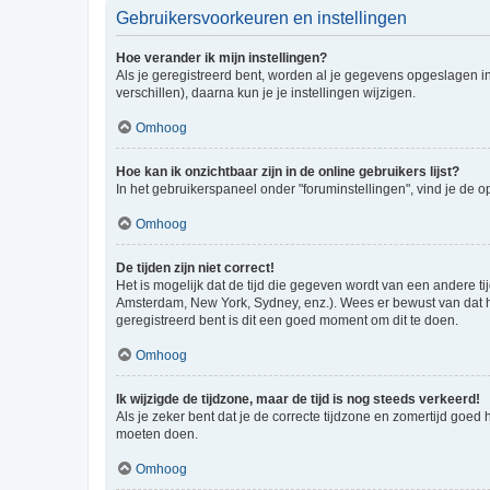
Gebruikersvoorkeuren en instellingen
Hoe verander ik mijn instellingen?
Als je geregistreerd bent, worden al je gegevens opgeslagen i
verschillen), daarna kun je je instellingen wijzigen.
Omhoog
Hoe kan ik onzichtbaar zijn in de online gebruikers lijst?
In het gebruikerspaneel onder "foruminstellingen", vind je de o
Omhoog
De tijden zijn niet correct!
Het is mogelijk dat de tijd die gegeven wordt van een andere ti
Amsterdam, New York, Sydney, enz.). Wees er bewust van dat he
geregistreerd bent is dit een goed moment om dit te doen.
Omhoog
Ik wijzigde de tijdzone, maar de tijd is nog steeds verkeerd!
Als je zeker bent dat je de correcte tijdzone en zomertijd goed
moeten doen.
Omhoog