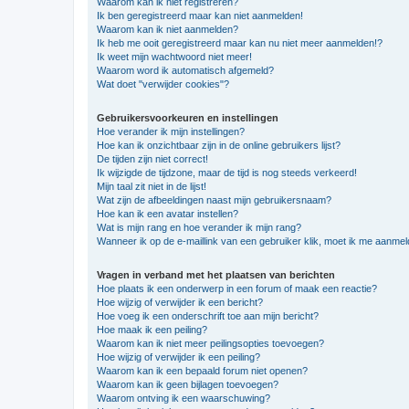
Waarom kan ik niet registreren?
Ik ben geregistreerd maar kan niet aanmelden!
Waarom kan ik niet aanmelden?
Ik heb me ooit geregistreerd maar kan nu niet meer aanmelden!?
Ik weet mijn wachtwoord niet meer!
Waarom word ik automatisch afgemeld?
Wat doet "verwijder cookies"?
Gebruikersvoorkeuren en instellingen
Hoe verander ik mijn instellingen?
Hoe kan ik onzichtbaar zijn in de online gebruikers lijst?
De tijden zijn niet correct!
Ik wijzigde de tijdzone, maar de tijd is nog steeds verkeerd!
Mijn taal zit niet in de lijst!
Wat zijn de afbeeldingen naast mijn gebruikersnaam?
Hoe kan ik een avatar instellen?
Wat is mijn rang en hoe verander ik mijn rang?
Wanneer ik op de e-maillink van een gebruiker klik, moet ik me aanme
Vragen in verband met het plaatsen van berichten
Hoe plaats ik een onderwerp in een forum of maak een reactie?
Hoe wijzig of verwijder ik een bericht?
Hoe voeg ik een onderschrift toe aan mijn bericht?
Hoe maak ik een peiling?
Waarom kan ik niet meer peilingsopties toevoegen?
Hoe wijzig of verwijder ik een peiling?
Waarom kan ik een bepaald forum niet openen?
Waarom kan ik geen bijlagen toevoegen?
Waarom ontving ik een waarschuwing?