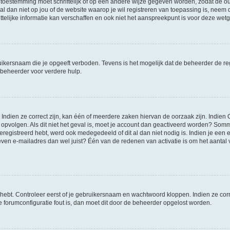
 toestemming moet schriftelijk of op een andere wijze gegeven worden, zodat de 
et al dan niet op jou of de website waarop je wil registreren van toepassing is, nee
lijke informatie kan verschaffen en ook niet het aanspreekpunt is voor deze wetge
ikersnaam die je opgeeft verboden. Tevens is het mogelijk dat de beheerder de regi
beheerder voor verdere hulp.
ndien ze correct zijn, kan één of meerdere zaken hiervan de oorzaak zijn. Indien C
es opvolgen. Als dit niet het geval is, moet je account dan geactiveerd worden? S
geregistreerd hebt, werd ook medegedeeld of dit al dan niet nodig is. Indien je een
ven e-mailadres dan wel juist? Één van de redenen van activatie is om het aantal va
 hebt. Controleer eerst of je gebruikersnaam en wachtwoord kloppen. Indien ze cor
 de forumconfiguratie fout is, dan moet dit door de beheerder opgelost worden.