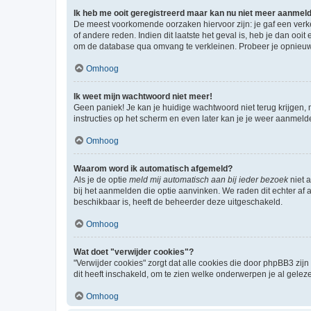
Ik heb me ooit geregistreerd maar kan nu niet meer aanmel
De meest voorkomende oorzaken hiervoor zijn: je gaf een verk
of andere reden. Indien dit laatste het geval is, heb je dan oo
om de database qua omvang te verkleinen. Probeer je opnieuw t
Omhoog
Ik weet mijn wachtwoord niet meer!
Geen paniek! Je kan je huidige wachtwoord niet terug krijgen,
instructies op het scherm en even later kan je je weer aanmeld
Omhoog
Waarom word ik automatisch afgemeld?
Als je de optie
meld mij automatisch aan bij ieder bezoek
niet 
bij het aanmelden die optie aanvinken. We raden dit echter af a
beschikbaar is, heeft de beheerder deze uitgeschakeld.
Omhoog
Wat doet "verwijder cookies"?
"Verwijder cookies" zorgt dat alle cookies die door phpBB3 z
dit heeft inschakeld, om te zien welke onderwerpen je al gelez
Omhoog