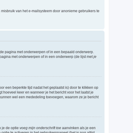
m misbruik van het e-mailsysteem door anonieme gebruikers te
l de pagina met onderwerpen of in een bepaald onderwerp.
 pagina met onderwerpen of in een onderwerp (de lijst met
je
r een beperkte tijd nadat het geplaatst is) door te klikken op
gt hoeveel keer en wanneer je het bericht voor het laatst je
Zij kunnen wel een mededeling toevoegen, waarom ze je bericht
n je de optie
voeg mijn onderschrift toe
aanvinken als je een
optie te activeren in het gebruikerspaneel (het is nog altijd