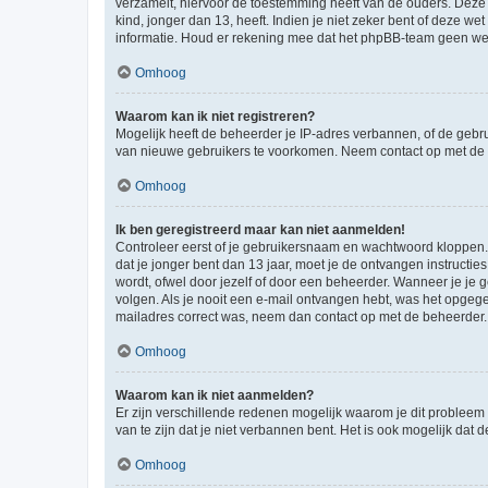
verzamelt, hiervoor de toestemming heeft van de ouders. Deze
kind, jonger dan 13, heeft. Indien je niet zeker bent of deze w
informatie. Houd er rekening mee dat het phpBB-team geen wette
Omhoog
Waarom kan ik niet registreren?
Mogelijk heeft de beheerder je IP-adres verbannen, of de gebru
van nieuwe gebruikers te voorkomen. Neem contact op met de 
Omhoog
Ik ben geregistreerd maar kan niet aanmelden!
Controleer eerst of je gebruikersnaam en wachtwoord kloppen. I
dat je jonger bent dan 13 jaar, moet je de ontvangen instructi
wordt, ofwel door jezelf of door een beheerder. Wanneer je je 
volgen. Als je nooit een e-mail ontvangen hebt, was het opgege
mailadres correct was, neem dan contact op met de beheerder.
Omhoog
Waarom kan ik niet aanmelden?
Er zijn verschillende redenen mogelijk waarom je dit probleem
van te zijn dat je niet verbannen bent. Het is ook mogelijk dat
Omhoog