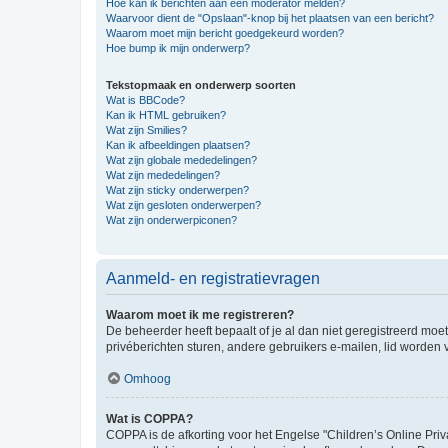
Hoe kan ik berichten aan een moderator melden?
Waarvoor dient de "Opslaan"-knop bij het plaatsen van een bericht?
Waarom moet mijn bericht goedgekeurd worden?
Hoe bump ik mijn onderwerp?
Tekstopmaak en onderwerp soorten
Wat is BBCode?
Kan ik HTML gebruiken?
Wat zijn Smilies?
Kan ik afbeeldingen plaatsen?
Wat zijn globale mededelingen?
Wat zijn mededelingen?
Wat zijn sticky onderwerpen?
Wat zijn gesloten onderwerpen?
Wat zijn onderwerpiconen?
Aanmeld- en registratievragen
Waarom moet ik me registreren?
De beheerder heeft bepaalt of je al dan niet geregistreerd moet
privéberichten sturen, andere gebruikers e-mailen, lid worden
Omhoog
Wat is COPPA?
COPPA is de afkorting voor het Engelse "Children’s Online Priv