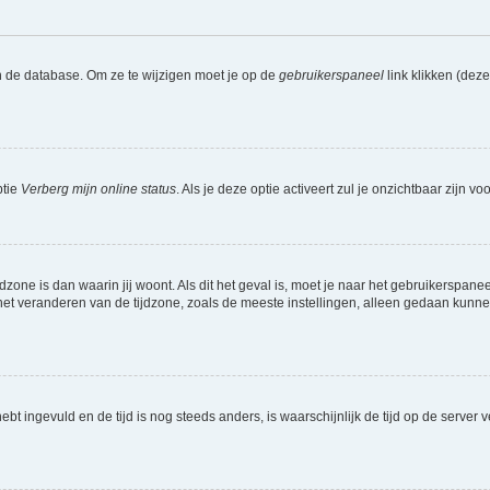
n de database. Om ze te wijzigen moet je op de
gebruikerspaneel
link klikken (dez
ptie
Verberg mijn online status
. Als je deze optie activeert zul je onzichtbaar zijn 
jdzone is dan waarin jij woont. Als dit het geval is, moet je naar het gebruikerspan
t veranderen van de tijdzone, zoals de meeste instellingen, alleen gedaan kunnen
 hebt ingevuld en de tijd is nog steeds anders, is waarschijnlijk de tijd op de serv