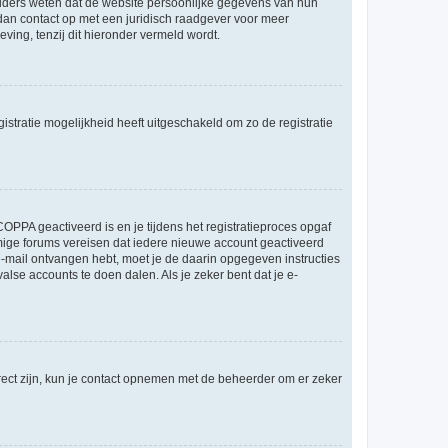
ouders weten dat de website persoonlijke gegevens van hun
m dan contact op met een juridisch raadgever voor meer
ving, tenzij dit hieronder vermeld wordt.
stratie mogelijkheid heeft uitgeschakeld om zo de registratie
OPPA geactiveerd is en je tijdens het registratieproces opgaf
ommige forums vereisen dat iedere nieuwe account geactiveerd
 e-mail ontvangen hebt, moet je de daarin opgegeven instructies
lse accounts te doen dalen. Als je zeker bent dat je e-
rect zijn, kun je contact opnemen met de beheerder om er zeker