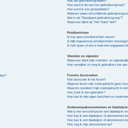
Wat zijn gebruikersgroepen?
Hoe word ik lid van een gebruikersgroep?
Hoe word ik een groepsleider?
Waarom staan verschillende gebruikersgroe
Wat is de "Standaard gebruikersgroep"?
Waarvoor dient de "Het Team"-link?
Privéberichten
Ik kan geen privéberichten sturen!
Ik blijf ongewenste privéberichten ontvange
Ik heb spam of een e-mail met ongepaste i
Vrienden en vijanden
Waarvoor dient mijn vrienden- en vijandenlij
Hoe verwijder of voeg ik gebruikers toe aan m
Forums doorzoeken
lden?
Hoe doorzoek ik het forum?
Waarom levert mijn zoekopdracht geen resu
Waarom resulteert mijn zoekopdracht in een
Hoe zoek ik een gebruiker?
Hoe kan ik mijn eigen berichten en onderw
Onderwerpabonnementen en bladwijzer
Wat is het verschil tussen een bladwijzer 
Hoe kan ik een bladwijzer of abonnement in
Hoe kan ik een bladwijzer of abonnement ins
Hoe zeg ik mijn abonnement op?