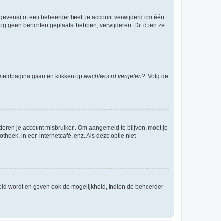
egevens) of een beheerder heeft je account verwijderd om één
e nog geen berichten geplaatst hebben, verwijderen. Dit doen ze
anmeldpagina gaan en klikken op
wachtwoord vergeten?
. Volg de
nderen je account misbruiken. Om aangemeld te blijven, moet je
theek, in een internetcafé, enz. Als deze optie niet
eld wordt en geven ook de mogelijkheid, indien de beheerder