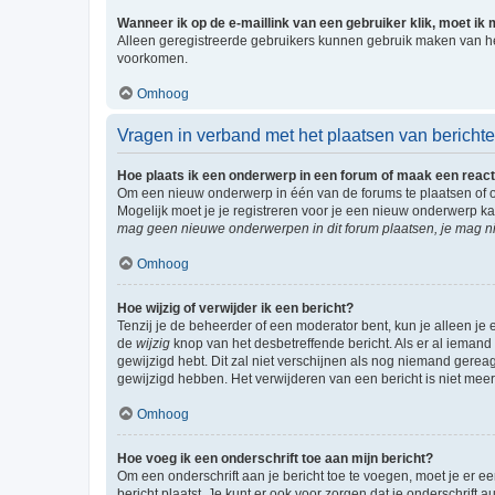
Wanneer ik op de e-maillink van een gebruiker klik, moet i
Alleen geregistreerde gebruikers kunnen gebruik maken van he
voorkomen.
Omhoog
Vragen in verband met het plaatsen van bericht
Hoe plaats ik een onderwerp in een forum of maak een react
Om een nieuw onderwerp in één van de forums te plaatsen of 
Mogelijk moet je je registreren voor je een nieuw onderwerp k
mag geen nieuwe onderwerpen in dit forum plaatsen, je mag ni
Omhoog
Hoe wijzig of verwijder ik een bericht?
Tenzij je de beheerder of een moderator bent, kun je alleen je 
de
wijzig
knop van het desbetreffende bericht. Als er al iemand o
gewijzigd hebt. Dit zal niet verschijnen als nog niemand gere
gewijzigd hebben. Het verwijderen van een bericht is niet mee
Omhoog
Hoe voeg ik een onderschrift toe aan mijn bericht?
Om een onderschrift aan je bericht toe te voegen, moet je er ee
bericht plaatst. Je kunt er ook voor zorgen dat je onderschrift 