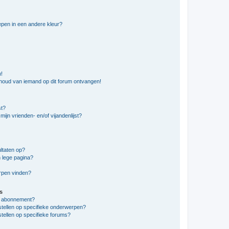
pen in een andere kleur?
n!
nhoud van iemand op dit forum ontvangen!
st?
ijn vrienden- en/of vijandenlijst?
ltaten op?
 lege pagina?
erpen vinden?
s
en abonnement?
stellen op specifieke onderwerpen?
tellen op specifieke forums?