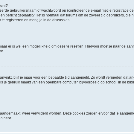
den!?
eerde gebruikersnaam of wachtwoord op (controleer de e-mail met je registratie g
it een bericht geplaatst? Het is normaal dat forums om de zoveel tijd gebruikers, di
e registreren en meng je in de discussies.
 maar er is wel een mogelijkheid om deze te resetten. Hiervoor moet je naar de a
en.
aanvinkt, blijf je maar voor een bepaalde tijd aangemeld. Zo wordt vermeden dat a
ls je gebruik maakt van een openbare computer, bijvoorbeeld op school, in de biblio
ijn aangemaakt, weer verwijderd worden. Deze cookies zorgen ervoor dat je aangem
en hebt.