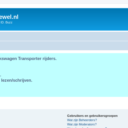
ewel.nl
 ID. Buzz
kswagen Transporter rijders.
.
 lezen/schrijven.
Gebruikers en gebruikersgroepen
Wat zijn Beheerders?
Wat zijn Moderators?