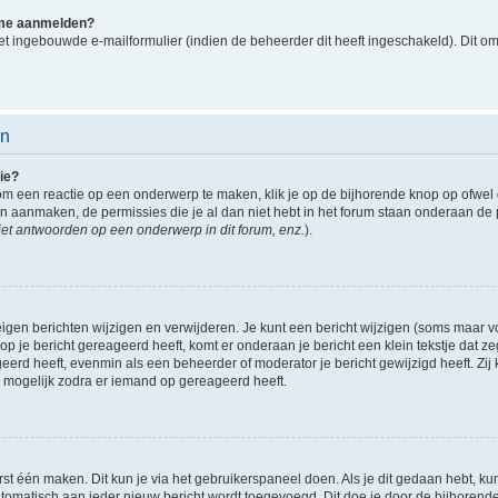
k me aanmelden?
t ingebouwde e-mailformulier (indien de beheerder dit heeft ingeschakeld). Dit o
en
ie?
om een reactie op een onderwerp te maken, klik je op de bijhorende knop op ofwe
an aanmaken, de permissies die je al dan niet hebt in het forum staan onderaan de
et antwoorden op een onderwerp in dit forum, enz.
).
eigen berichten wijzigen en verwijderen. Je kunt een bericht wijzigen (soms maar voo
p je bericht gereageerd heeft, komt er onderaan je bericht een klein tekstje dat ze
ageerd heeft, evenmin als een beheerder of moderator je bericht gewijzigd heeft. 
r mogelijk zodra er iemand op gereageerd heeft.
rst één maken. Dit kun je via het gebruikerspaneel doen. Als je dit gedaan hebt, ku
automatisch aan ieder nieuw bericht wordt toegevoegd. Dit doe je door de bijhorende 