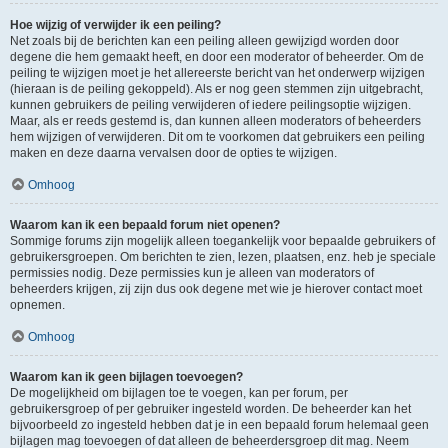
Hoe wijzig of verwijder ik een peiling?
Net zoals bij de berichten kan een peiling alleen gewijzigd worden door
degene die hem gemaakt heeft, en door een moderator of beheerder. Om de
peiling te wijzigen moet je het allereerste bericht van het onderwerp wijzigen
(hieraan is de peiling gekoppeld). Als er nog geen stemmen zijn uitgebracht,
kunnen gebruikers de peiling verwijderen of iedere peilingsoptie wijzigen.
Maar, als er reeds gestemd is, dan kunnen alleen moderators of beheerders
hem wijzigen of verwijderen. Dit om te voorkomen dat gebruikers een peiling
maken en deze daarna vervalsen door de opties te wijzigen.
Omhoog
Waarom kan ik een bepaald forum niet openen?
Sommige forums zijn mogelijk alleen toegankelijk voor bepaalde gebruikers of
gebruikersgroepen. Om berichten te zien, lezen, plaatsen, enz. heb je speciale
permissies nodig. Deze permissies kun je alleen van moderators of
beheerders krijgen, zij zijn dus ook degene met wie je hierover contact moet
opnemen.
Omhoog
Waarom kan ik geen bijlagen toevoegen?
De mogelijkheid om bijlagen toe te voegen, kan per forum, per
gebruikersgroep of per gebruiker ingesteld worden. De beheerder kan het
bijvoorbeeld zo ingesteld hebben dat je in een bepaald forum helemaal geen
bijlagen mag toevoegen of dat alleen de beheerdersgroep dit mag. Neem