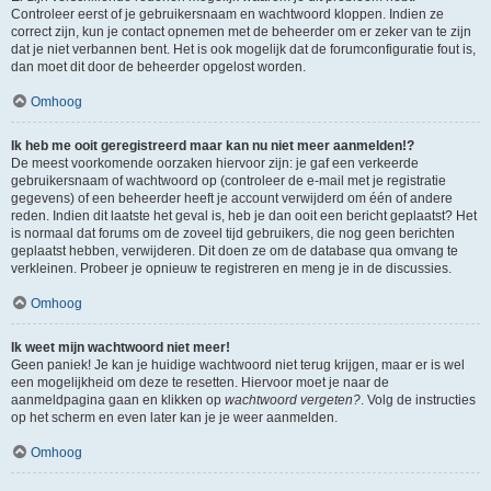
Controleer eerst of je gebruikersnaam en wachtwoord kloppen. Indien ze
correct zijn, kun je contact opnemen met de beheerder om er zeker van te zijn
dat je niet verbannen bent. Het is ook mogelijk dat de forumconfiguratie fout is,
dan moet dit door de beheerder opgelost worden.
Omhoog
Ik heb me ooit geregistreerd maar kan nu niet meer aanmelden!?
De meest voorkomende oorzaken hiervoor zijn: je gaf een verkeerde
gebruikersnaam of wachtwoord op (controleer de e-mail met je registratie
gegevens) of een beheerder heeft je account verwijderd om één of andere
reden. Indien dit laatste het geval is, heb je dan ooit een bericht geplaatst? Het
is normaal dat forums om de zoveel tijd gebruikers, die nog geen berichten
geplaatst hebben, verwijderen. Dit doen ze om de database qua omvang te
verkleinen. Probeer je opnieuw te registreren en meng je in de discussies.
Omhoog
Ik weet mijn wachtwoord niet meer!
Geen paniek! Je kan je huidige wachtwoord niet terug krijgen, maar er is wel
een mogelijkheid om deze te resetten. Hiervoor moet je naar de
aanmeldpagina gaan en klikken op
wachtwoord vergeten?
. Volg de instructies
op het scherm en even later kan je je weer aanmelden.
Omhoog