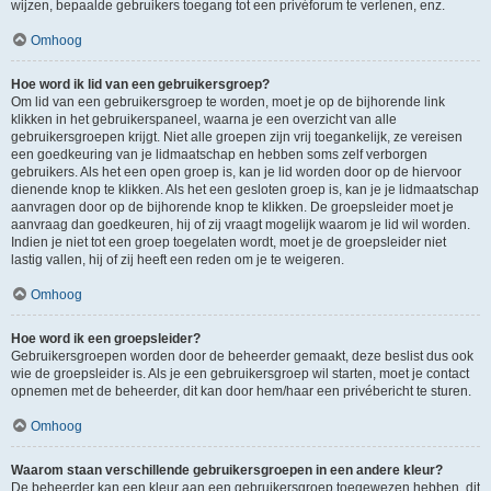
wijzen, bepaalde gebruikers toegang tot een privéforum te verlenen, enz.
Omhoog
Hoe word ik lid van een gebruikersgroep?
Om lid van een gebruikersgroep te worden, moet je op de bijhorende link
klikken in het gebruikerspaneel, waarna je een overzicht van alle
gebruikersgroepen krijgt. Niet alle groepen zijn vrij toegankelijk, ze vereisen
een goedkeuring van je lidmaatschap en hebben soms zelf verborgen
gebruikers. Als het een open groep is, kan je lid worden door op de hiervoor
dienende knop te klikken. Als het een gesloten groep is, kan je je lidmaatschap
aanvragen door op de bijhorende knop te klikken. De groepsleider moet je
aanvraag dan goedkeuren, hij of zij vraagt mogelijk waarom je lid wil worden.
Indien je niet tot een groep toegelaten wordt, moet je de groepsleider niet
lastig vallen, hij of zij heeft een reden om je te weigeren.
Omhoog
Hoe word ik een groepsleider?
Gebruikersgroepen worden door de beheerder gemaakt, deze beslist dus ook
wie de groepsleider is. Als je een gebruikersgroep wil starten, moet je contact
opnemen met de beheerder, dit kan door hem/haar een privébericht te sturen.
Omhoog
Waarom staan verschillende gebruikersgroepen in een andere kleur?
De beheerder kan een kleur aan een gebruikersgroep toegewezen hebben, dit