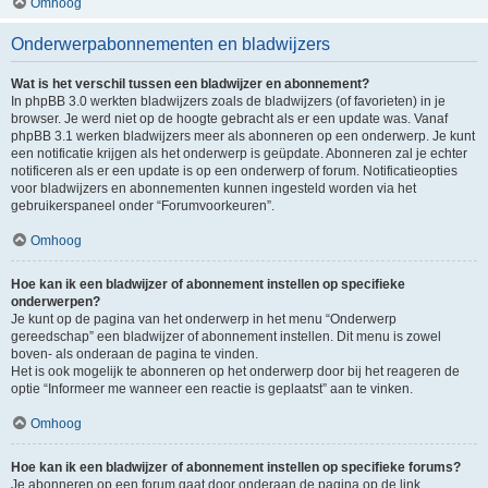
Omhoog
Onderwerpabonnementen en bladwijzers
Wat is het verschil tussen een bladwijzer en abonnement?
In phpBB 3.0 werkten bladwijzers zoals de bladwijzers (of favorieten) in je
browser. Je werd niet op de hoogte gebracht als er een update was. Vanaf
phpBB 3.1 werken bladwijzers meer als abonneren op een onderwerp. Je kunt
een notificatie krijgen als het onderwerp is geüpdate. Abonneren zal je echter
notificeren als er een update is op een onderwerp of forum. Notificatieopties
voor bladwijzers en abonnementen kunnen ingesteld worden via het
gebruikerspaneel onder “Forumvoorkeuren”.
Omhoog
Hoe kan ik een bladwijzer of abonnement instellen op specifieke
onderwerpen?
Je kunt op de pagina van het onderwerp in het menu “Onderwerp
gereedschap” een bladwijzer of abonnement instellen. Dit menu is zowel
boven- als onderaan de pagina te vinden.
Het is ook mogelijk te abonneren op het onderwerp door bij het reageren de
optie “Informeer me wanneer een reactie is geplaatst” aan te vinken.
Omhoog
Hoe kan ik een bladwijzer of abonnement instellen op specifieke forums?
Je abonneren op een forum gaat door onderaan de pagina op de link