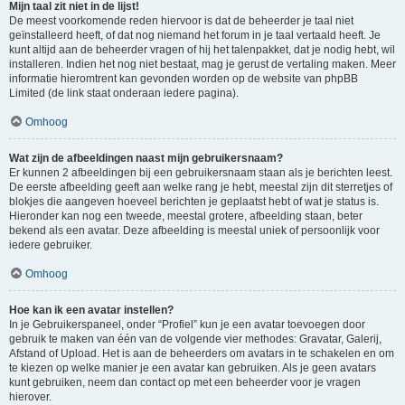
Mijn taal zit niet in de lijst!
De meest voorkomende reden hiervoor is dat de beheerder je taal niet
geïnstalleerd heeft, of dat nog niemand het forum in je taal vertaald heeft. Je
kunt altijd aan de beheerder vragen of hij het talenpakket, dat je nodig hebt, wil
installeren. Indien het nog niet bestaat, mag je gerust de vertaling maken. Meer
informatie hieromtrent kan gevonden worden op de website van phpBB
Limited (de link staat onderaan iedere pagina).
Omhoog
Wat zijn de afbeeldingen naast mijn gebruikersnaam?
Er kunnen 2 afbeeldingen bij een gebruikersnaam staan als je berichten leest.
De eerste afbeelding geeft aan welke rang je hebt, meestal zijn dit sterretjes of
blokjes die aangeven hoeveel berichten je geplaatst hebt of wat je status is.
Hieronder kan nog een tweede, meestal grotere, afbeelding staan, beter
bekend als een avatar. Deze afbeelding is meestal uniek of persoonlijk voor
iedere gebruiker.
Omhoog
Hoe kan ik een avatar instellen?
In je Gebruikerspaneel, onder “Profiel” kun je een avatar toevoegen door
gebruik te maken van één van de volgende vier methodes: Gravatar, Galerij,
Afstand of Upload. Het is aan de beheerders om avatars in te schakelen en om
te kiezen op welke manier je een avatar kan gebruiken. Als je geen avatars
kunt gebruiken, neem dan contact op met een beheerder voor je vragen
hierover.