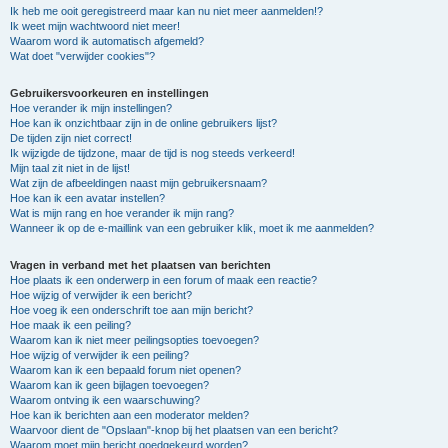
Ik heb me ooit geregistreerd maar kan nu niet meer aanmelden!?
Ik weet mijn wachtwoord niet meer!
Waarom word ik automatisch afgemeld?
Wat doet "verwijder cookies"?
Gebruikersvoorkeuren en instellingen
Hoe verander ik mijn instellingen?
Hoe kan ik onzichtbaar zijn in de online gebruikers lijst?
De tijden zijn niet correct!
Ik wijzigde de tijdzone, maar de tijd is nog steeds verkeerd!
Mijn taal zit niet in de lijst!
Wat zijn de afbeeldingen naast mijn gebruikersnaam?
Hoe kan ik een avatar instellen?
Wat is mijn rang en hoe verander ik mijn rang?
Wanneer ik op de e-maillink van een gebruiker klik, moet ik me aanmelden?
Vragen in verband met het plaatsen van berichten
Hoe plaats ik een onderwerp in een forum of maak een reactie?
Hoe wijzig of verwijder ik een bericht?
Hoe voeg ik een onderschrift toe aan mijn bericht?
Hoe maak ik een peiling?
Waarom kan ik niet meer peilingsopties toevoegen?
Hoe wijzig of verwijder ik een peiling?
Waarom kan ik een bepaald forum niet openen?
Waarom kan ik geen bijlagen toevoegen?
Waarom ontving ik een waarschuwing?
Hoe kan ik berichten aan een moderator melden?
Waarvoor dient de "Opslaan"-knop bij het plaatsen van een bericht?
Waarom moet mijn bericht goedgekeurd worden?