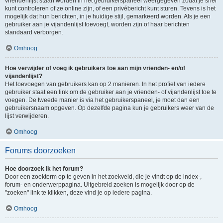
vriendenlijst staan worden in het gebruikerspaneel weergegeven zodat je snel
kunt controleren of ze online zijn, of een privébericht kunt sturen. Tevens is het
mogelijk dat hun berichten, in je huidige stijl, gemarkeerd worden. Als je een
gebruiker aan je vijandenlijst toevoegt, worden zijn of haar berichten
standaard verborgen.
Omhoog
Hoe verwijder of voeg ik gebruikers toe aan mijn vrienden- en/of
vijandenlijst?
Het toevoegen van gebruikers kan op 2 manieren. In het profiel van iedere
gebruiker staat een link om de gebruiker aan je vrienden- of vijandenlijst toe te
voegen. De tweede manier is via het gebruikerspaneel, je moet dan een
gebruikersnaam opgeven. Op dezelfde pagina kun je gebruikers weer van de
lijst verwijderen.
Omhoog
Forums doorzoeken
Hoe doorzoek ik het forum?
Door een zoekterm op te geven in het zoekveld, die je vindt op de index-,
forum- en onderwerppagina. Uitgebreid zoeken is mogelijk door op de
"zoeken" link te klikken, deze vind je op iedere pagina.
Omhoog