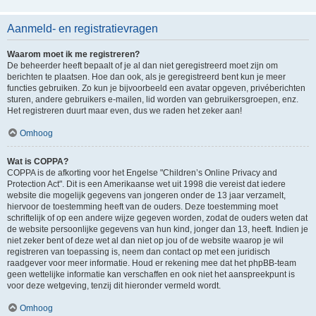
Aanmeld- en registratievragen
Waarom moet ik me registreren?
De beheerder heeft bepaalt of je al dan niet geregistreerd moet zijn om
berichten te plaatsen. Hoe dan ook, als je geregistreerd bent kun je meer
functies gebruiken. Zo kun je bijvoorbeeld een avatar opgeven, privéberichten
sturen, andere gebruikers e-mailen, lid worden van gebruikersgroepen, enz.
Het registreren duurt maar even, dus we raden het zeker aan!
Omhoog
Wat is COPPA?
COPPA is de afkorting voor het Engelse "Children’s Online Privacy and
Protection Act". Dit is een Amerikaanse wet uit 1998 die vereist dat iedere
website die mogelijk gegevens van jongeren onder de 13 jaar verzamelt,
hiervoor de toestemming heeft van de ouders. Deze toestemming moet
schriftelijk of op een andere wijze gegeven worden, zodat de ouders weten dat
de website persoonlijke gegevens van hun kind, jonger dan 13, heeft. Indien je
niet zeker bent of deze wet al dan niet op jou of de website waarop je wil
registreren van toepassing is, neem dan contact op met een juridisch
raadgever voor meer informatie. Houd er rekening mee dat het phpBB-team
geen wettelijke informatie kan verschaffen en ook niet het aanspreekpunt is
voor deze wetgeving, tenzij dit hieronder vermeld wordt.
Omhoog