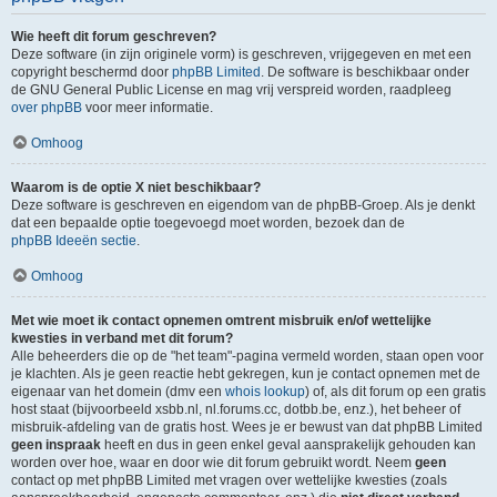
Wie heeft dit forum geschreven?
Deze software (in zijn originele vorm) is geschreven, vrijgegeven en met een
copyright beschermd door
phpBB Limited
. De software is beschikbaar onder
de GNU General Public License en mag vrij verspreid worden, raadpleeg
over phpBB
voor meer informatie.
Omhoog
Waarom is de optie X niet beschikbaar?
Deze software is geschreven en eigendom van de phpBB-Groep. Als je denkt
dat een bepaalde optie toegevoegd moet worden, bezoek dan de
phpBB Ideeën sectie
.
Omhoog
Met wie moet ik contact opnemen omtrent misbruik en/of wettelijke
kwesties in verband met dit forum?
Alle beheerders die op de "het team"-pagina vermeld worden, staan open voor
je klachten. Als je geen reactie hebt gekregen, kun je contact opnemen met de
eigenaar van het domein (dmv een
whois lookup
) of, als dit forum op een gratis
host staat (bijvoorbeeld xsbb.nl, nl.forums.cc, dotbb.be, enz.), het beheer of
misbruik-afdeling van de gratis host. Wees je er bewust van dat phpBB Limited
geen inspraak
heeft en dus in geen enkel geval aansprakelijk gehouden kan
worden over hoe, waar en door wie dit forum gebruikt wordt. Neem
geen
contact op met phpBB Limited met vragen over wettelijke kwesties (zoals