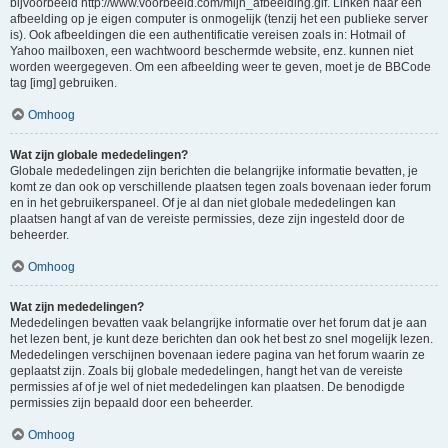
bijvoorbeeld http://www.voorbeeld.com/mijn_afbeelding.gif. Linken naar een
afbeelding op je eigen computer is onmogelijk (tenzij het een publieke server
is). Ook afbeeldingen die een authentificatie vereisen zoals in: Hotmail of
Yahoo mailboxen, een wachtwoord beschermde website, enz. kunnen niet
worden weergegeven. Om een afbeelding weer te geven, moet je de BBCode
tag [img] gebruiken.
Omhoog
Wat zijn globale mededelingen?
Globale mededelingen zijn berichten die belangrijke informatie bevatten, je
komt ze dan ook op verschillende plaatsen tegen zoals bovenaan ieder forum
en in het gebruikerspaneel. Of je al dan niet globale mededelingen kan
plaatsen hangt af van de vereiste permissies, deze zijn ingesteld door de
beheerder.
Omhoog
Wat zijn mededelingen?
Mededelingen bevatten vaak belangrijke informatie over het forum dat je aan
het lezen bent, je kunt deze berichten dan ook het best zo snel mogelijk lezen.
Mededelingen verschijnen bovenaan iedere pagina van het forum waarin ze
geplaatst zijn. Zoals bij globale mededelingen, hangt het van de vereiste
permissies af of je wel of niet mededelingen kan plaatsen. De benodigde
permissies zijn bepaald door een beheerder.
Omhoog