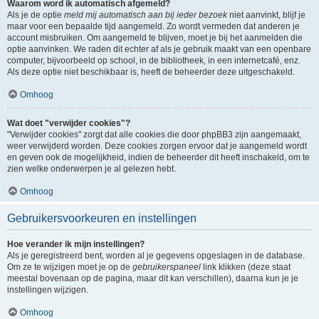
Waarom word ik automatisch afgemeld?
Als je de optie
meld mij automatisch aan bij ieder bezoek
niet aanvinkt, blijf je
maar voor een bepaalde tijd aangemeld. Zo wordt vermeden dat anderen je
account misbruiken. Om aangemeld te blijven, moet je bij het aanmelden die
optie aanvinken. We raden dit echter af als je gebruik maakt van een openbare
computer, bijvoorbeeld op school, in de bibliotheek, in een internetcafé, enz.
Als deze optie niet beschikbaar is, heeft de beheerder deze uitgeschakeld.
Omhoog
Wat doet "verwijder cookies"?
"Verwijder cookies" zorgt dat alle cookies die door phpBB3 zijn aangemaakt,
weer verwijderd worden. Deze cookies zorgen ervoor dat je aangemeld wordt
en geven ook de mogelijkheid, indien de beheerder dit heeft inschakeld, om te
zien welke onderwerpen je al gelezen hebt.
Omhoog
Gebruikersvoorkeuren en instellingen
Hoe verander ik mijn instellingen?
Als je geregistreerd bent, worden al je gegevens opgeslagen in de database.
Om ze te wijzigen moet je op de
gebruikerspaneel
link klikken (deze staat
meestal bovenaan op de pagina, maar dit kan verschillen), daarna kun je je
instellingen wijzigen.
Omhoog