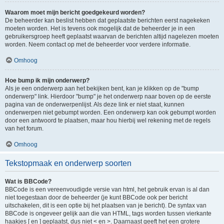
Waarom moet mijn bericht goedgekeurd worden?
De beheerder kan beslist hebben dat geplaatste berichten eerst nagekeken
moeten worden. Het is tevens ook mogelijk dat de beheerder je in een
gebruikersgroep heeft geplaatst waarvan de berichten altijd nagelezen moeten
worden. Neem contact op met de beheerder voor verdere informatie.
Omhoog
Hoe bump ik mijn onderwerp?
Als je een onderwerp aan het bekijken bent, kan je klikken op de "bump
onderwerp" link. Hierdoor "bump" je het onderwerp naar boven op de eerste
pagina van de onderwerpenlijst. Als deze link er niet staat, kunnen
onderwerpen niet gebumpt worden. Een onderwerp kan ook gebumpt worden
door een antwoord te plaatsen, maar hou hierbij wel rekening met de regels
van het forum.
Omhoog
Tekstopmaak en onderwerp soorten
Wat is BBCode?
BBCode is een vereenvoudigde versie van html, het gebruik ervan is al dan
niet toegestaan door de beheerder (je kunt BBCode ook per bericht
uitschakelen, dit is een optie bij het plaatsen van je bericht). De syntax van
BBCode is ongeveer gelijk aan die van HTML, tags worden tussen vierkante
haakjes [ en ] geplaatst, dus niet < en >. Daarnaast geeft het een grotere