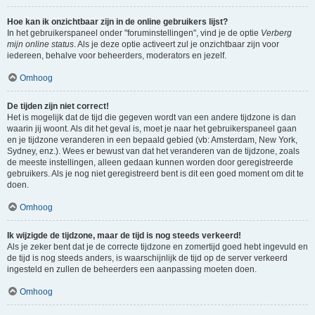
Hoe kan ik onzichtbaar zijn in de online gebruikers lijst?
In het gebruikerspaneel onder "foruminstellingen", vind je de optie
Verberg
mijn online status
. Als je deze optie activeert zul je onzichtbaar zijn voor
iedereen, behalve voor beheerders, moderators en jezelf.
Omhoog
De tijden zijn niet correct!
Het is mogelijk dat de tijd die gegeven wordt van een andere tijdzone is dan
waarin jij woont. Als dit het geval is, moet je naar het gebruikerspaneel gaan
en je tijdzone veranderen in een bepaald gebied (vb: Amsterdam, New York,
Sydney, enz.). Wees er bewust van dat het veranderen van de tijdzone, zoals
de meeste instellingen, alleen gedaan kunnen worden door geregistreerde
gebruikers. Als je nog niet geregistreerd bent is dit een goed moment om dit te
doen.
Omhoog
Ik wijzigde de tijdzone, maar de tijd is nog steeds verkeerd!
Als je zeker bent dat je de correcte tijdzone en zomertijd goed hebt ingevuld en
de tijd is nog steeds anders, is waarschijnlijk de tijd op de server verkeerd
ingesteld en zullen de beheerders een aanpassing moeten doen.
Omhoog