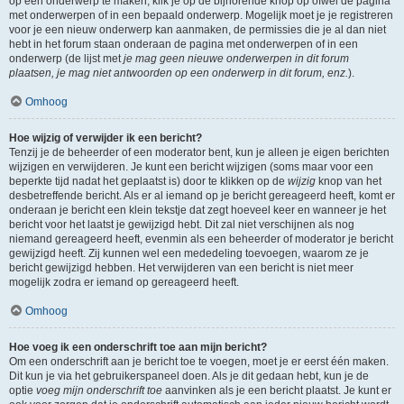
op een onderwerp te maken, klik je op de bijhorende knop op ofwel de pagina
met onderwerpen of in een bepaald onderwerp. Mogelijk moet je je registreren
voor je een nieuw onderwerp kan aanmaken, de permissies die je al dan niet
hebt in het forum staan onderaan de pagina met onderwerpen of in een
onderwerp (de lijst met
je mag geen nieuwe onderwerpen in dit forum
plaatsen, je mag niet antwoorden op een onderwerp in dit forum, enz.
).
Omhoog
Hoe wijzig of verwijder ik een bericht?
Tenzij je de beheerder of een moderator bent, kun je alleen je eigen berichten
wijzigen en verwijderen. Je kunt een bericht wijzigen (soms maar voor een
beperkte tijd nadat het geplaatst is) door te klikken op de
wijzig
knop van het
desbetreffende bericht. Als er al iemand op je bericht gereageerd heeft, komt er
onderaan je bericht een klein tekstje dat zegt hoeveel keer en wanneer je het
bericht voor het laatst je gewijzigd hebt. Dit zal niet verschijnen als nog
niemand gereageerd heeft, evenmin als een beheerder of moderator je bericht
gewijzigd heeft. Zij kunnen wel een mededeling toevoegen, waarom ze je
bericht gewijzigd hebben. Het verwijderen van een bericht is niet meer
mogelijk zodra er iemand op gereageerd heeft.
Omhoog
Hoe voeg ik een onderschrift toe aan mijn bericht?
Om een onderschrift aan je bericht toe te voegen, moet je er eerst één maken.
Dit kun je via het gebruikerspaneel doen. Als je dit gedaan hebt, kun je de
optie
voeg mijn onderschrift toe
aanvinken als je een bericht plaatst. Je kunt er