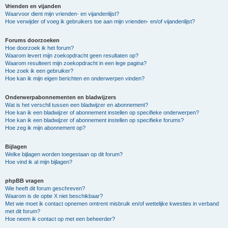
Vrienden en vijanden
Waarvoor dient mijn vrienden- en vijandenlijst?
Hoe verwijder of voeg ik gebruikers toe aan mijn vrienden- en/of vijandenlijst?
Forums doorzoeken
Hoe doorzoek ik het forum?
Waarom levert mijn zoekopdracht geen resultaten op?
Waarom resulteert mijn zoekopdracht in een lege pagina?
Hoe zoek ik een gebruiker?
Hoe kan ik mijn eigen berichten en onderwerpen vinden?
Onderwerpabonnementen en bladwijzers
Wat is het verschil tussen een bladwijzer en abonnement?
Hoe kan ik een bladwijzer of abonnement instellen op specifieke onderwerpen?
Hoe kan ik een bladwijzer of abonnement instellen op specifieke forums?
Hoe zeg ik mijn abonnement op?
Bijlagen
Welke bijlagen worden toegestaan op dit forum?
Hoe vind ik al mijn bijlagen?
phpBB vragen
Wie heeft dit forum geschreven?
Waarom is de optie X niet beschikbaar?
Met wie moet ik contact opnemen omtrent misbruik en/of wettelijke kwesties in verband
met dit forum?
Hoe neem ik contact op met een beheerder?