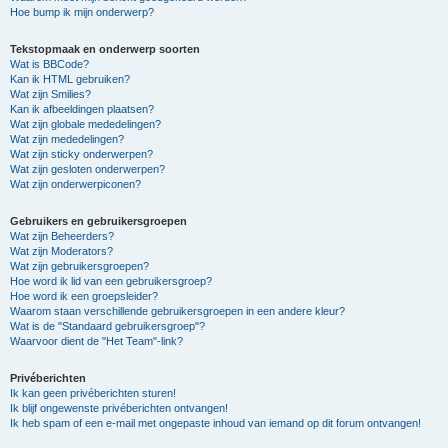
Hoe bump ik mijn onderwerp?
Tekstopmaak en onderwerp soorten
Wat is BBCode?
Kan ik HTML gebruiken?
Wat zijn Smilies?
Kan ik afbeeldingen plaatsen?
Wat zijn globale mededelingen?
Wat zijn mededelingen?
Wat zijn sticky onderwerpen?
Wat zijn gesloten onderwerpen?
Wat zijn onderwerpiconen?
Gebruikers en gebruikersgroepen
Wat zijn Beheerders?
Wat zijn Moderators?
Wat zijn gebruikersgroepen?
Hoe word ik lid van een gebruikersgroep?
Hoe word ik een groepsleider?
Waarom staan verschillende gebruikersgroepen in een andere kleur?
Wat is de "Standaard gebruikersgroep"?
Waarvoor dient de "Het Team"-link?
Privéberichten
Ik kan geen privéberichten sturen!
Ik blijf ongewenste privéberichten ontvangen!
Ik heb spam of een e-mail met ongepaste inhoud van iemand op dit forum ontvangen!