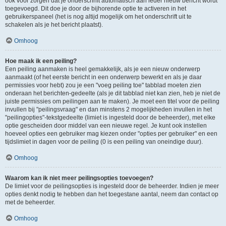
ook voor zorgen dat je onderschrift automatisch aan ieder nieuw bericht wordt
toegevoegd. Dit doe je door de bijhorende optie te activeren in het
gebruikerspaneel (het is nog altijd mogelijk om het onderschrift uit te
schakelen als je het bericht plaatst).
Omhoog
Hoe maak ik een peiling?
Een peiling aanmaken is heel gemakkelijk, als je een nieuw onderwerp
aanmaakt (of het eerste bericht in een onderwerp bewerkt en als je daar
permissies voor hebt) zou je een "voeg peiling toe" tabblad moeten zien
onderaan het berichten-gedeelte (als je dit tabblad niet kan zien, heb je niet de
juiste permissies om peilingen aan te maken). Je moet een titel voor de peiling
invullen bij "peilingsvraag" en dan minstens 2 mogelijkheden invullen in het
"peilingopties"-tekstgedeelte (limiet is ingesteld door de beheerder), met elke
optie gescheiden door middel van een nieuwe regel. Je kunt ook instellen
hoeveel opties een gebruiker mag kiezen onder "opties per gebruiker" en een
tijdslimiet in dagen voor de peiling (0 is een peiling van oneindige duur).
Omhoog
Waarom kan ik niet meer peilingsopties toevoegen?
De limiet voor de peilingsopties is ingesteld door de beheerder. Indien je meer
opties denkt nodig te hebben dan het toegestane aantal, neem dan contact op
met de beheerder.
Omhoog