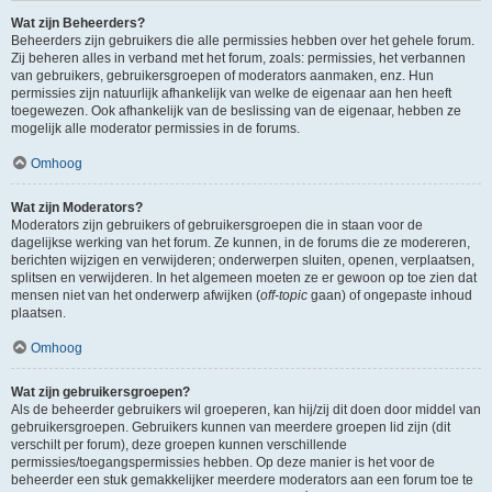
Wat zijn Beheerders?
Beheerders zijn gebruikers die alle permissies hebben over het gehele forum.
Zij beheren alles in verband met het forum, zoals: permissies, het verbannen
van gebruikers, gebruikersgroepen of moderators aanmaken, enz. Hun
permissies zijn natuurlijk afhankelijk van welke de eigenaar aan hen heeft
toegewezen. Ook afhankelijk van de beslissing van de eigenaar, hebben ze
mogelijk alle moderator permissies in de forums.
Omhoog
Wat zijn Moderators?
Moderators zijn gebruikers of gebruikersgroepen die in staan voor de
dagelijkse werking van het forum. Ze kunnen, in de forums die ze modereren,
berichten wijzigen en verwijderen; onderwerpen sluiten, openen, verplaatsen,
splitsen en verwijderen. In het algemeen moeten ze er gewoon op toe zien dat
mensen niet van het onderwerp afwijken (
off-topic
gaan) of ongepaste inhoud
plaatsen.
Omhoog
Wat zijn gebruikersgroepen?
Als de beheerder gebruikers wil groeperen, kan hij/zij dit doen door middel van
gebruikersgroepen. Gebruikers kunnen van meerdere groepen lid zijn (dit
verschilt per forum), deze groepen kunnen verschillende
permissies/toegangspermissies hebben. Op deze manier is het voor de
beheerder een stuk gemakkelijker meerdere moderators aan een forum toe te