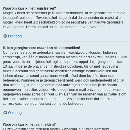
Waarom kan ik niet registreren?
Mogelijk heeft de beheerder je IP-adres verbannen, of de gebruikersnaam die
je opgeeft verboden. Tevens is het mogelijk dat de beheerder de registratie
mogelijkheid heeft uitgeschakeld om zo de registratie van nieuwe gebruikers
te voorkomen. Neem contact op met de beheerder voor verdere hulp.
Omhoog
Ik ben geregistreerd maar kan niet aanmelden!
Controleer eerst of je gebruikersnaam en wachtwoord kloppen. Indien ze
correct zijn, kan één of meerdere zaken hiervan de oorzaak zijn. Indien COPPA
geactiveerd is en je tijdens het registratieproces opgaf dat je jonger bent dan
13 jaar, moet je de ontvangen instructies opvolgen. Als dit niet het geval is,
moet je account dan geactiveerd worden? Sommige forums vereisen dat
iedere nieuwe account geactiveerd wordt, ofwel door jezelf of door een
beheerder. Wanneer je je geregistreerd hebt, werd ook medegedeeld of dit al
dan niet nodig is. Indien je een e-mail ontvangen hebt, moet je de daarin
opgegeven instructies volgen. Als je nooit een e-mail ontvangen hebt, was het
opgegeven e-mailadres dan wel juist? Één van de redenen van activatie is om
het aantal valse accounts te doen dalen. Als je zeker bent dat je e-mailadres
correct was, neem dan contact op met de beheerder.
Omhoog
Waarom kan ik niet aanmelden?
Er zijn verschillende redenen mogelijk waarom je dit probleem hebt.