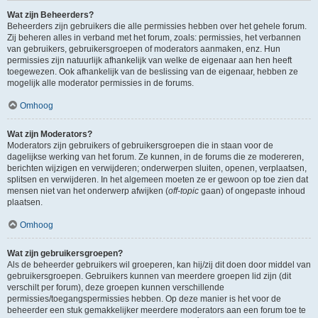
Wat zijn Beheerders?
Beheerders zijn gebruikers die alle permissies hebben over het gehele forum.
Zij beheren alles in verband met het forum, zoals: permissies, het verbannen
van gebruikers, gebruikersgroepen of moderators aanmaken, enz. Hun
permissies zijn natuurlijk afhankelijk van welke de eigenaar aan hen heeft
toegewezen. Ook afhankelijk van de beslissing van de eigenaar, hebben ze
mogelijk alle moderator permissies in de forums.
Omhoog
Wat zijn Moderators?
Moderators zijn gebruikers of gebruikersgroepen die in staan voor de
dagelijkse werking van het forum. Ze kunnen, in de forums die ze modereren,
berichten wijzigen en verwijderen; onderwerpen sluiten, openen, verplaatsen,
splitsen en verwijderen. In het algemeen moeten ze er gewoon op toe zien dat
mensen niet van het onderwerp afwijken (
off-topic
gaan) of ongepaste inhoud
plaatsen.
Omhoog
Wat zijn gebruikersgroepen?
Als de beheerder gebruikers wil groeperen, kan hij/zij dit doen door middel van
gebruikersgroepen. Gebruikers kunnen van meerdere groepen lid zijn (dit
verschilt per forum), deze groepen kunnen verschillende
permissies/toegangspermissies hebben. Op deze manier is het voor de
beheerder een stuk gemakkelijker meerdere moderators aan een forum toe te