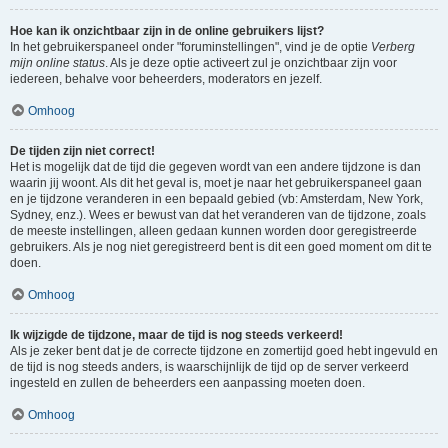
Hoe kan ik onzichtbaar zijn in de online gebruikers lijst?
In het gebruikerspaneel onder "foruminstellingen", vind je de optie
Verberg
mijn online status
. Als je deze optie activeert zul je onzichtbaar zijn voor
iedereen, behalve voor beheerders, moderators en jezelf.
Omhoog
De tijden zijn niet correct!
Het is mogelijk dat de tijd die gegeven wordt van een andere tijdzone is dan
waarin jij woont. Als dit het geval is, moet je naar het gebruikerspaneel gaan
en je tijdzone veranderen in een bepaald gebied (vb: Amsterdam, New York,
Sydney, enz.). Wees er bewust van dat het veranderen van de tijdzone, zoals
de meeste instellingen, alleen gedaan kunnen worden door geregistreerde
gebruikers. Als je nog niet geregistreerd bent is dit een goed moment om dit te
doen.
Omhoog
Ik wijzigde de tijdzone, maar de tijd is nog steeds verkeerd!
Als je zeker bent dat je de correcte tijdzone en zomertijd goed hebt ingevuld en
de tijd is nog steeds anders, is waarschijnlijk de tijd op de server verkeerd
ingesteld en zullen de beheerders een aanpassing moeten doen.
Omhoog