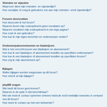
Vrienden en vijanden
Waarvoor dient mijn vrienden- en vijandenlijst?
Hoe verwijder of voeg ik gebruikers toe aan mijn vrienden- en/of vijandenlijst?
Forums doorzoeken
Hoe doorzoek ik het forum?
Waarom levert mijn zoekopdracht geen resultaten op?
Waarom resulteert mijn zoekopdracht in een lege pagina?
Hoe zoek ik een gebruiker?
Hoe kan ik mijn eigen berichten en onderwerpen vinden?
Onderwerpabonnementen en bladwijzers
Wat is het verschil tussen een bladwijzer en abonnement?
Hoe kan ik een bladwijzer of abonnement instellen op specifieke onderwerpen?
Hoe kan ik een bladwijzer of abonnement instellen op specifieke forums?
Hoe zeg ik mijn abonnement op?
Bijlagen
Welke bijlagen worden toegestaan op dit forum?
Hoe vind ik al mijn bijlagen?
phpBB vragen
Wie heeft dit forum geschreven?
Waarom is de optie X niet beschikbaar?
Met wie moet ik contact opnemen omtrent misbruik en/of wettelijke kwesties in verband
met dit forum?
Hoe neem ik contact op met een beheerder?