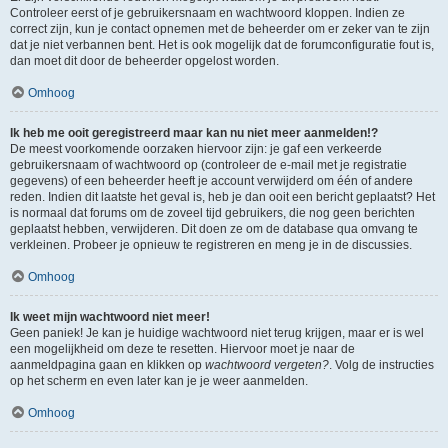
Controleer eerst of je gebruikersnaam en wachtwoord kloppen. Indien ze
correct zijn, kun je contact opnemen met de beheerder om er zeker van te zijn
dat je niet verbannen bent. Het is ook mogelijk dat de forumconfiguratie fout is,
dan moet dit door de beheerder opgelost worden.
Omhoog
Ik heb me ooit geregistreerd maar kan nu niet meer aanmelden!?
De meest voorkomende oorzaken hiervoor zijn: je gaf een verkeerde
gebruikersnaam of wachtwoord op (controleer de e-mail met je registratie
gegevens) of een beheerder heeft je account verwijderd om één of andere
reden. Indien dit laatste het geval is, heb je dan ooit een bericht geplaatst? Het
is normaal dat forums om de zoveel tijd gebruikers, die nog geen berichten
geplaatst hebben, verwijderen. Dit doen ze om de database qua omvang te
verkleinen. Probeer je opnieuw te registreren en meng je in de discussies.
Omhoog
Ik weet mijn wachtwoord niet meer!
Geen paniek! Je kan je huidige wachtwoord niet terug krijgen, maar er is wel
een mogelijkheid om deze te resetten. Hiervoor moet je naar de
aanmeldpagina gaan en klikken op
wachtwoord vergeten?
. Volg de instructies
op het scherm en even later kan je je weer aanmelden.
Omhoog