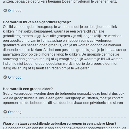
wijzen, bepaalde gebruikers toegang tot een privéforum te verlenen, enz.
Omhoog
Hoe word ik lid van een gebruikersgroep?
Om lid van een gebruikersgroep te worden, moet je op de bijhorende link
klikken in het gebruikerspaneel, waarna je een overzicht van alle
gebruikersgroepen krijgt. Niet alle groepen zijn vrij toegankelijk, ze vereisen
een goedkeuring van je lidmaatschap en hebben soms zelf verborgen
gebruikers. Als het een open groep is, kan je lid worden door op de hiervoor
dienende knop te klikken. Als het een gesloten groep is, kan je je lidmaatschap
aanvragen door op de bijhorende knop te klikken. De groepsleider moet je
aanvraag dan goedkeuren, hij of zij vraagt mogelijk waarom je lid wil worden.
Indien je niet tot een groep toegelaten wordt, moet je de groepsleider niet
lastig vallen, hij of zij heeft een reden om je te weigeren.
Omhoog
Hoe word ik een groepsleider?
Gebruikersgroepen worden door de beheerder gemaakt, deze beslist dus ook
wie de groepsleider is. Als je een gebruikersgroep wil starten, moet je contact
opnemen met de beheerder, dit kan door hem/haar een privébericht te sturen.
Omhoog
Waarom staan verschillende gebruikersgroepen in een andere kleur?
De beheerder kan een kleur aan een gebruikersgroep toegewezen hebben, dit