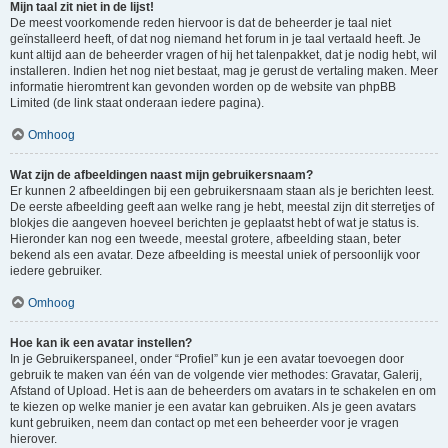
Mijn taal zit niet in de lijst!
De meest voorkomende reden hiervoor is dat de beheerder je taal niet
geïnstalleerd heeft, of dat nog niemand het forum in je taal vertaald heeft. Je
kunt altijd aan de beheerder vragen of hij het talenpakket, dat je nodig hebt, wil
installeren. Indien het nog niet bestaat, mag je gerust de vertaling maken. Meer
informatie hieromtrent kan gevonden worden op de website van phpBB
Limited (de link staat onderaan iedere pagina).
Omhoog
Wat zijn de afbeeldingen naast mijn gebruikersnaam?
Er kunnen 2 afbeeldingen bij een gebruikersnaam staan als je berichten leest.
De eerste afbeelding geeft aan welke rang je hebt, meestal zijn dit sterretjes of
blokjes die aangeven hoeveel berichten je geplaatst hebt of wat je status is.
Hieronder kan nog een tweede, meestal grotere, afbeelding staan, beter
bekend als een avatar. Deze afbeelding is meestal uniek of persoonlijk voor
iedere gebruiker.
Omhoog
Hoe kan ik een avatar instellen?
In je Gebruikerspaneel, onder “Profiel” kun je een avatar toevoegen door
gebruik te maken van één van de volgende vier methodes: Gravatar, Galerij,
Afstand of Upload. Het is aan de beheerders om avatars in te schakelen en om
te kiezen op welke manier je een avatar kan gebruiken. Als je geen avatars
kunt gebruiken, neem dan contact op met een beheerder voor je vragen
hierover.