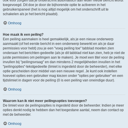
ook voor zorgen dat je onderschrift automatisch aan ieder nieuw bericht wordt
toegevoegd. Dit doe je door de bijhorende optie te activeren in het
gebruikerspaneel (het is nog altijd mogelijk om het onderschrift uit te
schakelen als je het bericht plaatst).
Omhoog
Hoe maak ik een peiling?
Een peiling aanmaken is heel gemakkelijk, als je een nieuw onderwerp
aanmaakt (of het eerste bericht in een onderwerp bewerkt en als je daar
permissies voor hebt) zou je een "voeg peiling toe" tabblad moeten zien
onderaan het berichten-gedeelte (als je dit tabblad niet kan zien, heb je niet de
juiste permissies om peilingen aan te maken). Je moet een titel voor de peiling
invullen bij "peilingsvraag" en dan minstens 2 mogelijkheden invullen in het
"peilingopties"-tekstgedeelte (limiet is ingesteld door de beheerder), met elke
optie gescheiden door middel van een nieuwe regel. Je kunt ook instellen
hoeveel opties een gebruiker mag kiezen onder "opties per gebruiker" en een
tijdslimiet in dagen voor de peiling (0 is een peiling van oneindige duur).
Omhoog
Waarom kan ik niet meer peilingsopties toevoegen?
De limiet voor de peilingsopties is ingesteld door de beheerder. Indien je meer
opties denkt nodig te hebben dan het toegestane aantal, neem dan contact op
met de beheerder.
Omhoog