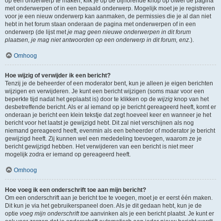
op een onderwerp te maken, klik je op de bijhorende knop op ofwel de pagina
met onderwerpen of in een bepaald onderwerp. Mogelijk moet je je registreren
voor je een nieuw onderwerp kan aanmaken, de permissies die je al dan niet
hebt in het forum staan onderaan de pagina met onderwerpen of in een
onderwerp (de lijst met
je mag geen nieuwe onderwerpen in dit forum
plaatsen, je mag niet antwoorden op een onderwerp in dit forum, enz.
).
Omhoog
Hoe wijzig of verwijder ik een bericht?
Tenzij je de beheerder of een moderator bent, kun je alleen je eigen berichten
wijzigen en verwijderen. Je kunt een bericht wijzigen (soms maar voor een
beperkte tijd nadat het geplaatst is) door te klikken op de
wijzig
knop van het
desbetreffende bericht. Als er al iemand op je bericht gereageerd heeft, komt er
onderaan je bericht een klein tekstje dat zegt hoeveel keer en wanneer je het
bericht voor het laatst je gewijzigd hebt. Dit zal niet verschijnen als nog
niemand gereageerd heeft, evenmin als een beheerder of moderator je bericht
gewijzigd heeft. Zij kunnen wel een mededeling toevoegen, waarom ze je
bericht gewijzigd hebben. Het verwijderen van een bericht is niet meer
mogelijk zodra er iemand op gereageerd heeft.
Omhoog
Hoe voeg ik een onderschrift toe aan mijn bericht?
Om een onderschrift aan je bericht toe te voegen, moet je er eerst één maken.
Dit kun je via het gebruikerspaneel doen. Als je dit gedaan hebt, kun je de
optie
voeg mijn onderschrift toe
aanvinken als je een bericht plaatst. Je kunt er