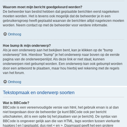
Waarom moet mijn bericht goedgekeurd worden?
De beheerder kan beslist hebben dat geplaatste berichten eerst nagekeken
moeten worden. Het is tevens ook mogelijk dat de beheerder je in een
gebruikersgroep heeft geplaatst waarvan de berichten altijd nagelezen moeten
worden. Neem contact op met de beheerder voor verdere informatie.
Omhoog
Hoe bump ik mijn onderwerp?
Als je een onderwerp aan het bekijken bent, kan je klikken op de "bump
onderwerp" link. Hierdoor "bump" je het onderwerp naar boven op de eerste
pagina van de onderwerpenlijst. Als deze link er niet staat, kunnen
onderwerpen niet gebumpt worden. Een onderwerp kan ook gebumpt worden
door een antwoord te plaatsen, maar hou hierbij wel rekening met de regels
van het forum.
Omhoog
Tekstopmaak en onderwerp soorten
Wat is BBCode?
BBCode is een vereenvoudigde versie van html, het gebruik ervan is al dan
niet toegestaan door de beheerder (je kunt BBCode ook per bericht
uitschakelen, dit is een optie bij het plaatsen van je bericht). De syntax van
BBCode is ongeveer gelijk aan die van HTML, tags worden tussen vierkante
haakjes [ en ] geplaatst, dus niet < en >. Daarnaast geeft het een grotere