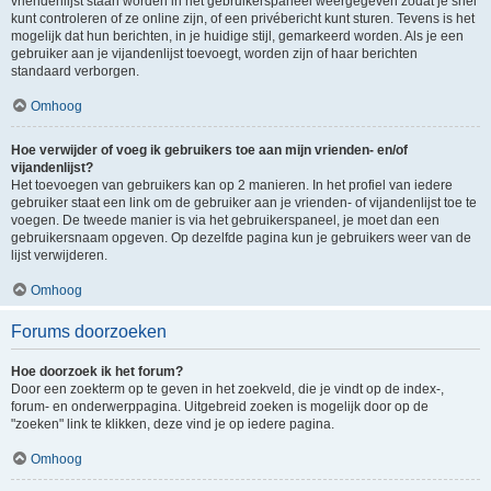
vriendenlijst staan worden in het gebruikerspaneel weergegeven zodat je snel
kunt controleren of ze online zijn, of een privébericht kunt sturen. Tevens is het
mogelijk dat hun berichten, in je huidige stijl, gemarkeerd worden. Als je een
gebruiker aan je vijandenlijst toevoegt, worden zijn of haar berichten
standaard verborgen.
Omhoog
Hoe verwijder of voeg ik gebruikers toe aan mijn vrienden- en/of
vijandenlijst?
Het toevoegen van gebruikers kan op 2 manieren. In het profiel van iedere
gebruiker staat een link om de gebruiker aan je vrienden- of vijandenlijst toe te
voegen. De tweede manier is via het gebruikerspaneel, je moet dan een
gebruikersnaam opgeven. Op dezelfde pagina kun je gebruikers weer van de
lijst verwijderen.
Omhoog
Forums doorzoeken
Hoe doorzoek ik het forum?
Door een zoekterm op te geven in het zoekveld, die je vindt op de index-,
forum- en onderwerppagina. Uitgebreid zoeken is mogelijk door op de
"zoeken" link te klikken, deze vind je op iedere pagina.
Omhoog