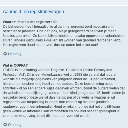
Aanmeld- en registratievragen
Waarom moet ik me registreren?
De beheerder heeft bepaalt of je al dan niet geregistreerd moet zijn om
berichten te plaatsen. Hoe dan ook, als je geregistreerd bent kun je meer
functies gebruiken. Zo kun je bijvoorbeeld een avatar opgeven, privéberichten
sturen, andere gebruikers e-mailen, lid worden van gebruikersgroepen, enz.
Het registreren duurt maar even, dus we raden het zeker aan!
Omhoog
Wat is COPPA?
COPPA is de afkorting voor het Engelse "Children’s Online Privacy and
Protection Act". Dit is een Amerikaanse wet uit 1998 die vereist dat iedere
website die mogelijk gegevens van jongeren onder de 13 jaar verzamelt,
hiervoor de toestemming heeft van de ouders. Deze toestemming moet
schriftelijk of op een andere wijze gegeven worden, zodat de ouders weten dat
de website persoonlijke gegevens van hun kind, jonger dan 13, heeft. Indien je
niet zeker bent of deze wet al dan niet op jou of de website waarop je wil
registreren van toepassing is, neem dan contact op met een juridisch
raadgever voor meer informatie. Houd er rekening mee dat het phpBB-team
geen wettelijke informatie kan verschaffen en ook niet het aanspreekpunt is
voor deze wetgeving, tenzij dit hieronder vermeld wordt.
Omhoog