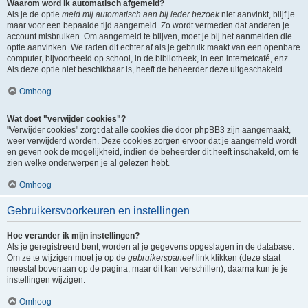
Waarom word ik automatisch afgemeld?
Als je de optie
meld mij automatisch aan bij ieder bezoek
niet aanvinkt, blijf je
maar voor een bepaalde tijd aangemeld. Zo wordt vermeden dat anderen je
account misbruiken. Om aangemeld te blijven, moet je bij het aanmelden die
optie aanvinken. We raden dit echter af als je gebruik maakt van een openbare
computer, bijvoorbeeld op school, in de bibliotheek, in een internetcafé, enz.
Als deze optie niet beschikbaar is, heeft de beheerder deze uitgeschakeld.
Omhoog
Wat doet "verwijder cookies"?
"Verwijder cookies" zorgt dat alle cookies die door phpBB3 zijn aangemaakt,
weer verwijderd worden. Deze cookies zorgen ervoor dat je aangemeld wordt
en geven ook de mogelijkheid, indien de beheerder dit heeft inschakeld, om te
zien welke onderwerpen je al gelezen hebt.
Omhoog
Gebruikersvoorkeuren en instellingen
Hoe verander ik mijn instellingen?
Als je geregistreerd bent, worden al je gegevens opgeslagen in de database.
Om ze te wijzigen moet je op de
gebruikerspaneel
link klikken (deze staat
meestal bovenaan op de pagina, maar dit kan verschillen), daarna kun je je
instellingen wijzigen.
Omhoog