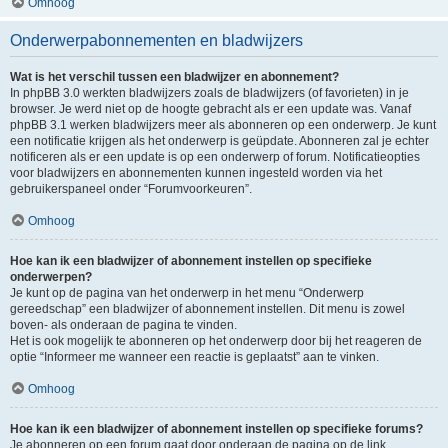
Omhoog
Onderwerpabonnementen en bladwijzers
Wat is het verschil tussen een bladwijzer en abonnement?
In phpBB 3.0 werkten bladwijzers zoals de bladwijzers (of favorieten) in je
browser. Je werd niet op de hoogte gebracht als er een update was. Vanaf
phpBB 3.1 werken bladwijzers meer als abonneren op een onderwerp. Je kunt
een notificatie krijgen als het onderwerp is geüpdate. Abonneren zal je echter
notificeren als er een update is op een onderwerp of forum. Notificatieopties
voor bladwijzers en abonnementen kunnen ingesteld worden via het
gebruikerspaneel onder “Forumvoorkeuren”.
Omhoog
Hoe kan ik een bladwijzer of abonnement instellen op specifieke
onderwerpen?
Je kunt op de pagina van het onderwerp in het menu “Onderwerp
gereedschap” een bladwijzer of abonnement instellen. Dit menu is zowel
boven- als onderaan de pagina te vinden.
Het is ook mogelijk te abonneren op het onderwerp door bij het reageren de
optie “Informeer me wanneer een reactie is geplaatst” aan te vinken.
Omhoog
Hoe kan ik een bladwijzer of abonnement instellen op specifieke forums?
Je abonneren op een forum gaat door onderaan de pagina op de link