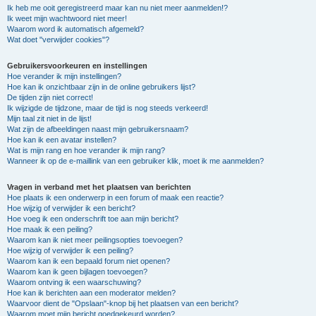
Ik heb me ooit geregistreerd maar kan nu niet meer aanmelden!?
Ik weet mijn wachtwoord niet meer!
Waarom word ik automatisch afgemeld?
Wat doet "verwijder cookies"?
Gebruikersvoorkeuren en instellingen
Hoe verander ik mijn instellingen?
Hoe kan ik onzichtbaar zijn in de online gebruikers lijst?
De tijden zijn niet correct!
Ik wijzigde de tijdzone, maar de tijd is nog steeds verkeerd!
Mijn taal zit niet in de lijst!
Wat zijn de afbeeldingen naast mijn gebruikersnaam?
Hoe kan ik een avatar instellen?
Wat is mijn rang en hoe verander ik mijn rang?
Wanneer ik op de e-maillink van een gebruiker klik, moet ik me aanmelden?
Vragen in verband met het plaatsen van berichten
Hoe plaats ik een onderwerp in een forum of maak een reactie?
Hoe wijzig of verwijder ik een bericht?
Hoe voeg ik een onderschrift toe aan mijn bericht?
Hoe maak ik een peiling?
Waarom kan ik niet meer peilingsopties toevoegen?
Hoe wijzig of verwijder ik een peiling?
Waarom kan ik een bepaald forum niet openen?
Waarom kan ik geen bijlagen toevoegen?
Waarom ontving ik een waarschuwing?
Hoe kan ik berichten aan een moderator melden?
Waarvoor dient de "Opslaan"-knop bij het plaatsen van een bericht?
Waarom moet mijn bericht goedgekeurd worden?