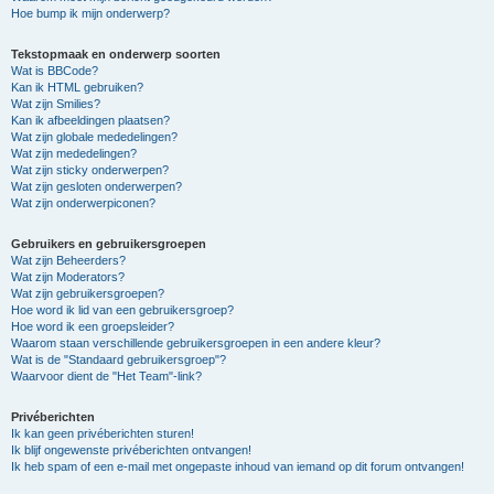
Hoe bump ik mijn onderwerp?
Tekstopmaak en onderwerp soorten
Wat is BBCode?
Kan ik HTML gebruiken?
Wat zijn Smilies?
Kan ik afbeeldingen plaatsen?
Wat zijn globale mededelingen?
Wat zijn mededelingen?
Wat zijn sticky onderwerpen?
Wat zijn gesloten onderwerpen?
Wat zijn onderwerpiconen?
Gebruikers en gebruikersgroepen
Wat zijn Beheerders?
Wat zijn Moderators?
Wat zijn gebruikersgroepen?
Hoe word ik lid van een gebruikersgroep?
Hoe word ik een groepsleider?
Waarom staan verschillende gebruikersgroepen in een andere kleur?
Wat is de "Standaard gebruikersgroep"?
Waarvoor dient de "Het Team"-link?
Privéberichten
Ik kan geen privéberichten sturen!
Ik blijf ongewenste privéberichten ontvangen!
Ik heb spam of een e-mail met ongepaste inhoud van iemand op dit forum ontvangen!