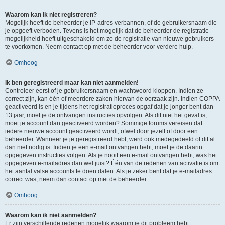
Waarom kan ik niet registreren?
Mogelijk heeft de beheerder je IP-adres verbannen, of de gebruikersnaam die
je opgeeft verboden. Tevens is het mogelijk dat de beheerder de registratie
mogelijkheid heeft uitgeschakeld om zo de registratie van nieuwe gebruikers
te voorkomen. Neem contact op met de beheerder voor verdere hulp.
Omhoog
Ik ben geregistreerd maar kan niet aanmelden!
Controleer eerst of je gebruikersnaam en wachtwoord kloppen. Indien ze
correct zijn, kan één of meerdere zaken hiervan de oorzaak zijn. Indien COPPA
geactiveerd is en je tijdens het registratieproces opgaf dat je jonger bent dan
13 jaar, moet je de ontvangen instructies opvolgen. Als dit niet het geval is,
moet je account dan geactiveerd worden? Sommige forums vereisen dat
iedere nieuwe account geactiveerd wordt, ofwel door jezelf of door een
beheerder. Wanneer je je geregistreerd hebt, werd ook medegedeeld of dit al
dan niet nodig is. Indien je een e-mail ontvangen hebt, moet je de daarin
opgegeven instructies volgen. Als je nooit een e-mail ontvangen hebt, was het
opgegeven e-mailadres dan wel juist? Één van de redenen van activatie is om
het aantal valse accounts te doen dalen. Als je zeker bent dat je e-mailadres
correct was, neem dan contact op met de beheerder.
Omhoog
Waarom kan ik niet aanmelden?
Er zijn verschillende redenen mogelijk waarom je dit probleem hebt.