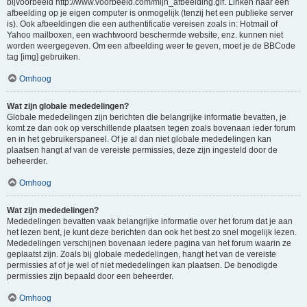
bijvoorbeeld http://www.voorbeeld.com/mijn_afbeelding.gif. Linken naar een
afbeelding op je eigen computer is onmogelijk (tenzij het een publieke server
is). Ook afbeeldingen die een authentificatie vereisen zoals in: Hotmail of
Yahoo mailboxen, een wachtwoord beschermde website, enz. kunnen niet
worden weergegeven. Om een afbeelding weer te geven, moet je de BBCode
tag [img] gebruiken.
Omhoog
Wat zijn globale mededelingen?
Globale mededelingen zijn berichten die belangrijke informatie bevatten, je
komt ze dan ook op verschillende plaatsen tegen zoals bovenaan ieder forum
en in het gebruikerspaneel. Of je al dan niet globale mededelingen kan
plaatsen hangt af van de vereiste permissies, deze zijn ingesteld door de
beheerder.
Omhoog
Wat zijn mededelingen?
Mededelingen bevatten vaak belangrijke informatie over het forum dat je aan
het lezen bent, je kunt deze berichten dan ook het best zo snel mogelijk lezen.
Mededelingen verschijnen bovenaan iedere pagina van het forum waarin ze
geplaatst zijn. Zoals bij globale mededelingen, hangt het van de vereiste
permissies af of je wel of niet mededelingen kan plaatsen. De benodigde
permissies zijn bepaald door een beheerder.
Omhoog