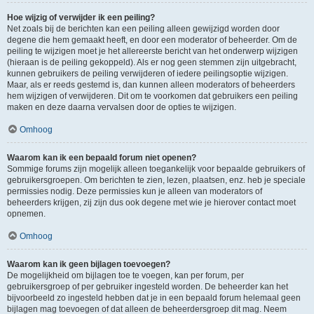
Hoe wijzig of verwijder ik een peiling?
Net zoals bij de berichten kan een peiling alleen gewijzigd worden door
degene die hem gemaakt heeft, en door een moderator of beheerder. Om de
peiling te wijzigen moet je het allereerste bericht van het onderwerp wijzigen
(hieraan is de peiling gekoppeld). Als er nog geen stemmen zijn uitgebracht,
kunnen gebruikers de peiling verwijderen of iedere peilingsoptie wijzigen.
Maar, als er reeds gestemd is, dan kunnen alleen moderators of beheerders
hem wijzigen of verwijderen. Dit om te voorkomen dat gebruikers een peiling
maken en deze daarna vervalsen door de opties te wijzigen.
Omhoog
Waarom kan ik een bepaald forum niet openen?
Sommige forums zijn mogelijk alleen toegankelijk voor bepaalde gebruikers of
gebruikersgroepen. Om berichten te zien, lezen, plaatsen, enz. heb je speciale
permissies nodig. Deze permissies kun je alleen van moderators of
beheerders krijgen, zij zijn dus ook degene met wie je hierover contact moet
opnemen.
Omhoog
Waarom kan ik geen bijlagen toevoegen?
De mogelijkheid om bijlagen toe te voegen, kan per forum, per
gebruikersgroep of per gebruiker ingesteld worden. De beheerder kan het
bijvoorbeeld zo ingesteld hebben dat je in een bepaald forum helemaal geen
bijlagen mag toevoegen of dat alleen de beheerdersgroep dit mag. Neem