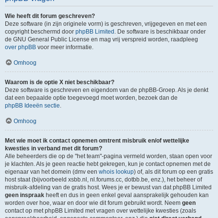
Wie heeft dit forum geschreven?
Deze software (in zijn originele vorm) is geschreven, vrijgegeven en met een
copyright beschermd door
phpBB Limited
. De software is beschikbaar onder
de GNU General Public License en mag vrij verspreid worden, raadpleeg
over phpBB
voor meer informatie.
Omhoog
Waarom is de optie X niet beschikbaar?
Deze software is geschreven en eigendom van de phpBB-Groep. Als je denkt
dat een bepaalde optie toegevoegd moet worden, bezoek dan de
phpBB Ideeën sectie
.
Omhoog
Met wie moet ik contact opnemen omtrent misbruik en/of wettelijke
kwesties in verband met dit forum?
Alle beheerders die op de "het team"-pagina vermeld worden, staan open voor
je klachten. Als je geen reactie hebt gekregen, kun je contact opnemen met de
eigenaar van het domein (dmv een
whois lookup
) of, als dit forum op een gratis
host staat (bijvoorbeeld xsbb.nl, nl.forums.cc, dotbb.be, enz.), het beheer of
misbruik-afdeling van de gratis host. Wees je er bewust van dat phpBB Limited
geen inspraak
heeft en dus in geen enkel geval aansprakelijk gehouden kan
worden over hoe, waar en door wie dit forum gebruikt wordt. Neem
geen
contact op met phpBB Limited met vragen over wettelijke kwesties (zoals