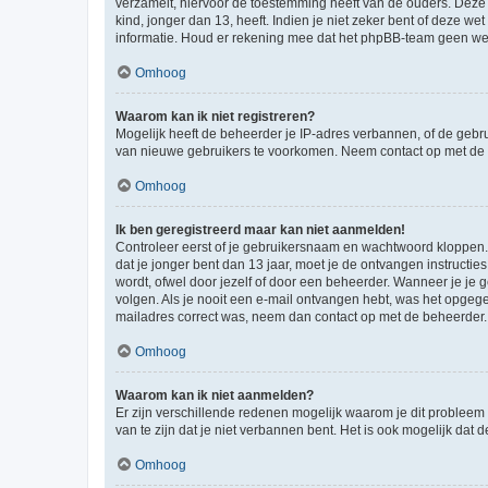
verzamelt, hiervoor de toestemming heeft van de ouders. Deze
kind, jonger dan 13, heeft. Indien je niet zeker bent of deze w
informatie. Houd er rekening mee dat het phpBB-team geen wette
Omhoog
Waarom kan ik niet registreren?
Mogelijk heeft de beheerder je IP-adres verbannen, of de gebru
van nieuwe gebruikers te voorkomen. Neem contact op met de 
Omhoog
Ik ben geregistreerd maar kan niet aanmelden!
Controleer eerst of je gebruikersnaam en wachtwoord kloppen. I
dat je jonger bent dan 13 jaar, moet je de ontvangen instructi
wordt, ofwel door jezelf of door een beheerder. Wanneer je je 
volgen. Als je nooit een e-mail ontvangen hebt, was het opgege
mailadres correct was, neem dan contact op met de beheerder.
Omhoog
Waarom kan ik niet aanmelden?
Er zijn verschillende redenen mogelijk waarom je dit probleem
van te zijn dat je niet verbannen bent. Het is ook mogelijk dat
Omhoog