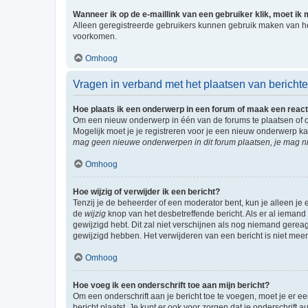
Wanneer ik op de e-maillink van een gebruiker klik, moet i
Alleen geregistreerde gebruikers kunnen gebruik maken van he
voorkomen.
Omhoog
Vragen in verband met het plaatsen van bericht
Hoe plaats ik een onderwerp in een forum of maak een react
Om een nieuw onderwerp in één van de forums te plaatsen of 
Mogelijk moet je je registreren voor je een nieuw onderwerp k
mag geen nieuwe onderwerpen in dit forum plaatsen, je mag ni
Omhoog
Hoe wijzig of verwijder ik een bericht?
Tenzij je de beheerder of een moderator bent, kun je alleen je 
de
wijzig
knop van het desbetreffende bericht. Als er al iemand o
gewijzigd hebt. Dit zal niet verschijnen als nog niemand gere
gewijzigd hebben. Het verwijderen van een bericht is niet mee
Omhoog
Hoe voeg ik een onderschrift toe aan mijn bericht?
Om een onderschrift aan je bericht toe te voegen, moet je er ee
bericht plaatst. Je kunt er ook voor zorgen dat je onderschrift 