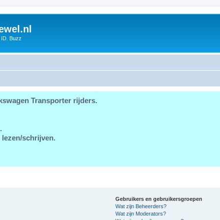
ewel.nl
 ID. Buzz
kswagen Transporter rijders.
.
 lezen/schrijven.
Gebruikers en gebruikersgroepen
Wat zijn Beheerders?
Wat zijn Moderators?