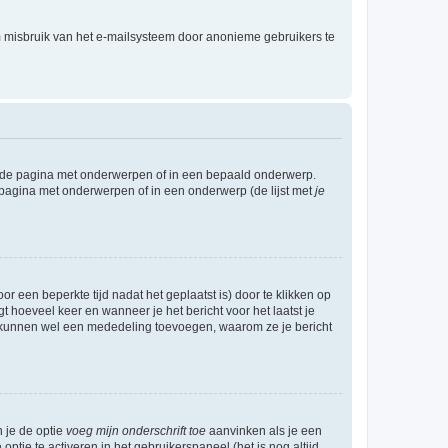
m misbruik van het e-mailsysteem door anonieme gebruikers te
l de pagina met onderwerpen of in een bepaald onderwerp.
 pagina met onderwerpen of in een onderwerp (de lijst met
je
r een beperkte tijd nadat het geplaatst is) door te klikken op
gt hoeveel keer en wanneer je het bericht voor het laatst je
Zij kunnen wel een mededeling toevoegen, waarom ze je bericht
n je de optie
voeg mijn onderschrift toe
aanvinken als je een
optie te activeren in het gebruikerspaneel (het is nog altijd