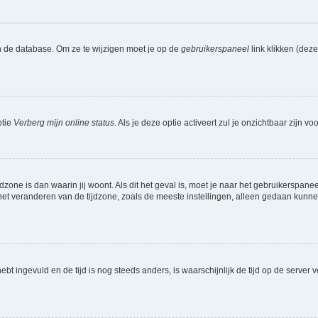
n de database. Om ze te wijzigen moet je op de
gebruikerspaneel
link klikken (dez
ptie
Verberg mijn online status
. Als je deze optie activeert zul je onzichtbaar zijn 
jdzone is dan waarin jij woont. Als dit het geval is, moet je naar het gebruikerspan
t veranderen van de tijdzone, zoals de meeste instellingen, alleen gedaan kunnen
 hebt ingevuld en de tijd is nog steeds anders, is waarschijnlijk de tijd op de serv