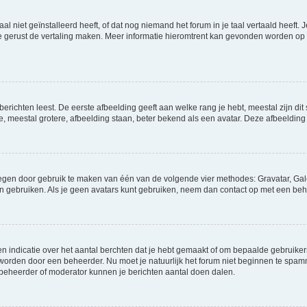
niet geïnstalleerd heeft, of dat nog niemand het forum in je taal vertaald heeft. Je
ag je gerust de vertaling maken. Meer informatie hieromtrent kan gevonden worden o
richten leest. De eerste afbeelding geeft aan welke rang je hebt, meestal zijn dit 
e, meestal grotere, afbeelding staan, beter bekend als een avatar. Deze afbeelding 
oegen door gebruik te maken van één van de volgende vier methodes: Gravatar, Gale
n gebruiken. Als je geen avatars kunt gebruiken, neem dan contact op met een beh
indicatie over het aantal berchten dat je hebt gemaakt of om bepaalde gebruikers 
d worden door een beheerder. Nu moet je natuurlijk het forum niet beginnen te sp
en beheerder of moderator kunnen je berichten aantal doen dalen.