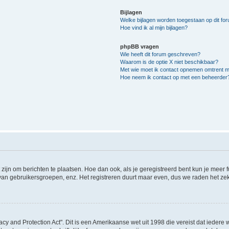
Bijlagen
Welke bijlagen worden toegestaan op dit fo
Hoe vind ik al mijn bijlagen?
phpBB vragen
Wie heeft dit forum geschreven?
Waarom is de optie X niet beschikbaar?
Met wie moet ik contact opnemen omtrent mis
Hoe neem ik contact op met een beheerder
 zijn om berichten te plaatsen. Hoe dan ook, als je geregistreerd bent kun je meer
 van gebruikersgroepen, enz. Het registreren duurt maar even, dus we raden het ze
acy and Protection Act". Dit is een Amerikaanse wet uit 1998 die vereist dat ieder