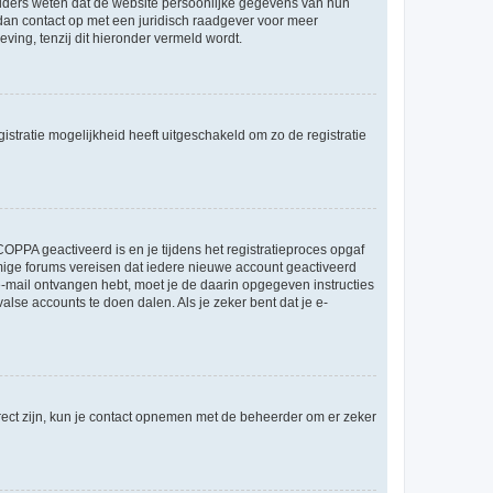
ouders weten dat de website persoonlijke gegevens van hun
m dan contact op met een juridisch raadgever voor meer
ving, tenzij dit hieronder vermeld wordt.
stratie mogelijkheid heeft uitgeschakeld om zo de registratie
OPPA geactiveerd is en je tijdens het registratieproces opgaf
ommige forums vereisen dat iedere nieuwe account geactiveerd
 e-mail ontvangen hebt, moet je de daarin opgegeven instructies
lse accounts te doen dalen. Als je zeker bent dat je e-
rect zijn, kun je contact opnemen met de beheerder om er zeker