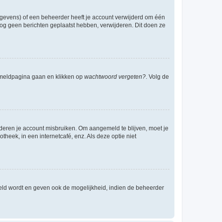
egevens) of een beheerder heeft je account verwijderd om één
e nog geen berichten geplaatst hebben, verwijderen. Dit doen ze
anmeldpagina gaan en klikken op
wachtwoord vergeten?
. Volg de
nderen je account misbruiken. Om aangemeld te blijven, moet je
theek, in een internetcafé, enz. Als deze optie niet
eld wordt en geven ook de mogelijkheid, indien de beheerder