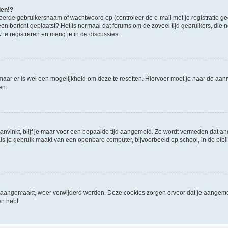
den!?
eerde gebruikersnaam of wachtwoord op (controleer de e-mail met je registratie g
it een bericht geplaatst? Het is normaal dat forums om de zoveel tijd gebruikers, di
e registreren en meng je in de discussies.
 maar er is wel een mogelijkheid om deze te resetten. Hiervoor moet je naar de a
en.
aanvinkt, blijf je maar voor een bepaalde tijd aangemeld. Zo wordt vermeden dat a
ls je gebruik maakt van een openbare computer, bijvoorbeeld op school, in de biblio
ijn aangemaakt, weer verwijderd worden. Deze cookies zorgen ervoor dat je aangem
en hebt.