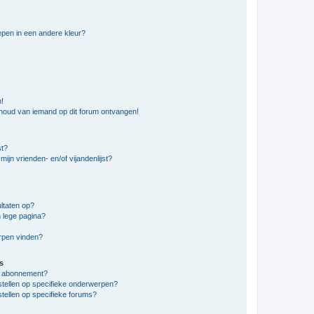
pen in een andere kleur?
n!
nhoud van iemand op dit forum ontvangen!
st?
ijn vrienden- en/of vijandenlijst?
ltaten op?
 lege pagina?
erpen vinden?
s
en abonnement?
stellen op specifieke onderwerpen?
tellen op specifieke forums?