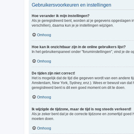
Gebruikersvoorkeuren en instellingen
Hoe verander ik mijn instellingen?
Als je geregistreerd bent, worden al je gegevens opgeslagen i
verschillen), daarna kun je je instellingen wijzigen.
Omhoog
Hoe kan ik onzichtbaar zijn in de online gebruikers lijst?
In het gebruikerspaneel onder "foruminstellingen", vind je de o
Omhoog
De tijden zijn niet correct!
Het is mogelijk dat de tijd die gegeven wordt van een andere ti
Amsterdam, New York, Sydney, enz.). Wees er bewust van dat he
geregistreerd bent is dit een goed moment om dit te doen.
Omhoog
Ik wijzigde de tijdzone, maar de tijd is nog steeds verkeerd!
Als je zeker bent dat je de correcte tijdzone en zomertijd goed
moeten doen.
Omhoog