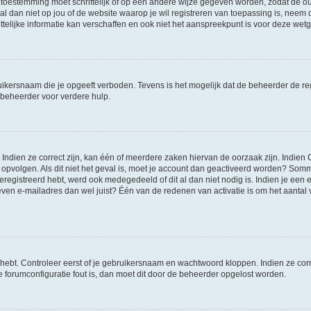
 toestemming moet schriftelijk of op een andere wijze gegeven worden, zodat de 
et al dan niet op jou of de website waarop je wil registreren van toepassing is, nee
lijke informatie kan verschaffen en ook niet het aanspreekpunt is voor deze wetge
ikersnaam die je opgeeft verboden. Tevens is het mogelijk dat de beheerder de regi
beheerder voor verdere hulp.
ndien ze correct zijn, kan één of meerdere zaken hiervan de oorzaak zijn. Indien C
es opvolgen. Als dit niet het geval is, moet je account dan geactiveerd worden? S
geregistreerd hebt, werd ook medegedeeld of dit al dan niet nodig is. Indien je een
ven e-mailadres dan wel juist? Één van de redenen van activatie is om het aantal va
 hebt. Controleer eerst of je gebruikersnaam en wachtwoord kloppen. Indien ze cor
 de forumconfiguratie fout is, dan moet dit door de beheerder opgelost worden.