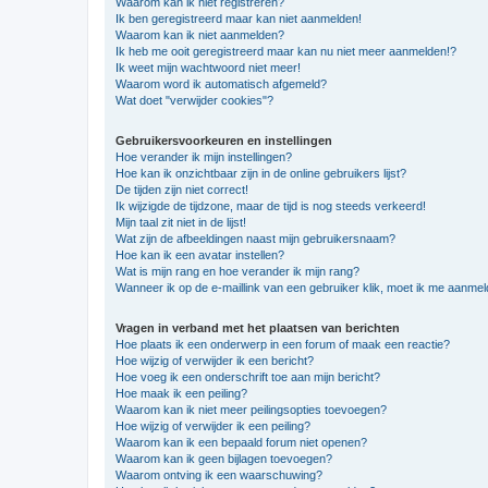
Waarom kan ik niet registreren?
Ik ben geregistreerd maar kan niet aanmelden!
Waarom kan ik niet aanmelden?
Ik heb me ooit geregistreerd maar kan nu niet meer aanmelden!?
Ik weet mijn wachtwoord niet meer!
Waarom word ik automatisch afgemeld?
Wat doet "verwijder cookies"?
Gebruikersvoorkeuren en instellingen
Hoe verander ik mijn instellingen?
Hoe kan ik onzichtbaar zijn in de online gebruikers lijst?
De tijden zijn niet correct!
Ik wijzigde de tijdzone, maar de tijd is nog steeds verkeerd!
Mijn taal zit niet in de lijst!
Wat zijn de afbeeldingen naast mijn gebruikersnaam?
Hoe kan ik een avatar instellen?
Wat is mijn rang en hoe verander ik mijn rang?
Wanneer ik op de e-maillink van een gebruiker klik, moet ik me aanme
Vragen in verband met het plaatsen van berichten
Hoe plaats ik een onderwerp in een forum of maak een reactie?
Hoe wijzig of verwijder ik een bericht?
Hoe voeg ik een onderschrift toe aan mijn bericht?
Hoe maak ik een peiling?
Waarom kan ik niet meer peilingsopties toevoegen?
Hoe wijzig of verwijder ik een peiling?
Waarom kan ik een bepaald forum niet openen?
Waarom kan ik geen bijlagen toevoegen?
Waarom ontving ik een waarschuwing?