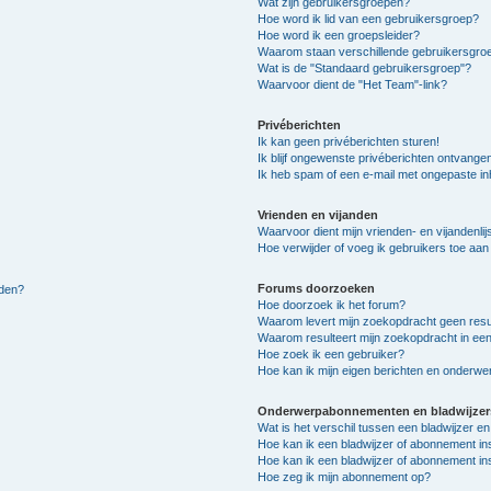
Wat zijn gebruikersgroepen?
Hoe word ik lid van een gebruikersgroep?
Hoe word ik een groepsleider?
Waarom staan verschillende gebruikersgroe
Wat is de "Standaard gebruikersgroep"?
Waarvoor dient de "Het Team"-link?
Privéberichten
Ik kan geen privéberichten sturen!
Ik blijf ongewenste privéberichten ontvange
Ik heb spam of een e-mail met ongepaste i
Vrienden en vijanden
Waarvoor dient mijn vrienden- en vijandenlij
Hoe verwijder of voeg ik gebruikers toe aan m
Forums doorzoeken
lden?
Hoe doorzoek ik het forum?
Waarom levert mijn zoekopdracht geen resu
Waarom resulteert mijn zoekopdracht in een
Hoe zoek ik een gebruiker?
Hoe kan ik mijn eigen berichten en onderw
Onderwerpabonnementen en bladwijzer
Wat is het verschil tussen een bladwijzer 
Hoe kan ik een bladwijzer of abonnement in
Hoe kan ik een bladwijzer of abonnement ins
Hoe zeg ik mijn abonnement op?