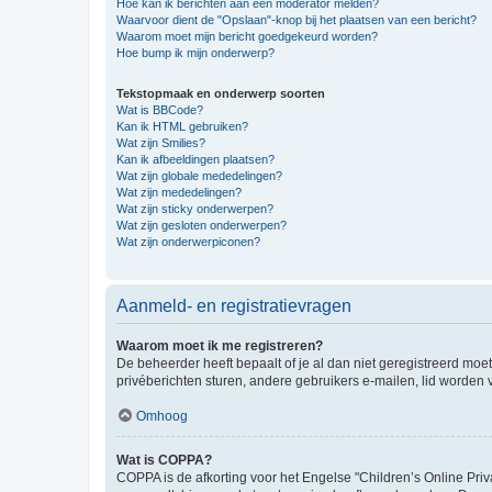
Hoe kan ik berichten aan een moderator melden?
Waarvoor dient de "Opslaan"-knop bij het plaatsen van een bericht?
Waarom moet mijn bericht goedgekeurd worden?
Hoe bump ik mijn onderwerp?
Tekstopmaak en onderwerp soorten
Wat is BBCode?
Kan ik HTML gebruiken?
Wat zijn Smilies?
Kan ik afbeeldingen plaatsen?
Wat zijn globale mededelingen?
Wat zijn mededelingen?
Wat zijn sticky onderwerpen?
Wat zijn gesloten onderwerpen?
Wat zijn onderwerpiconen?
Aanmeld- en registratievragen
Waarom moet ik me registreren?
De beheerder heeft bepaalt of je al dan niet geregistreerd moet
privéberichten sturen, andere gebruikers e-mailen, lid worden
Omhoog
Wat is COPPA?
COPPA is de afkorting voor het Engelse "Children’s Online Priv