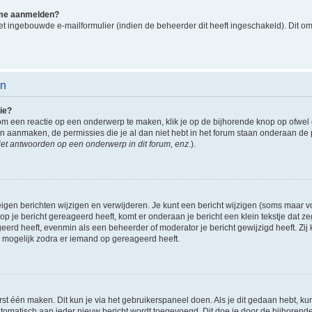
k me aanmelden?
t ingebouwde e-mailformulier (indien de beheerder dit heeft ingeschakeld). Dit o
en
ie?
om een reactie op een onderwerp te maken, klik je op de bijhorende knop op ofwe
an aanmaken, de permissies die je al dan niet hebt in het forum staan onderaan de
et antwoorden op een onderwerp in dit forum, enz.
).
eigen berichten wijzigen en verwijderen. Je kunt een bericht wijzigen (soms maar voo
p je bericht gereageerd heeft, komt er onderaan je bericht een klein tekstje dat ze
ageerd heeft, evenmin als een beheerder of moderator je bericht gewijzigd heeft. 
r mogelijk zodra er iemand op gereageerd heeft.
rst één maken. Dit kun je via het gebruikerspaneel doen. Als je dit gedaan hebt, ku
automatisch aan ieder nieuw bericht wordt toegevoegd. Dit doe je door de bijhorende 