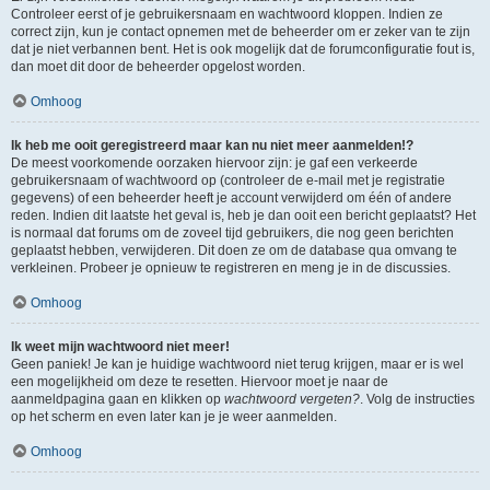
Controleer eerst of je gebruikersnaam en wachtwoord kloppen. Indien ze
correct zijn, kun je contact opnemen met de beheerder om er zeker van te zijn
dat je niet verbannen bent. Het is ook mogelijk dat de forumconfiguratie fout is,
dan moet dit door de beheerder opgelost worden.
Omhoog
Ik heb me ooit geregistreerd maar kan nu niet meer aanmelden!?
De meest voorkomende oorzaken hiervoor zijn: je gaf een verkeerde
gebruikersnaam of wachtwoord op (controleer de e-mail met je registratie
gegevens) of een beheerder heeft je account verwijderd om één of andere
reden. Indien dit laatste het geval is, heb je dan ooit een bericht geplaatst? Het
is normaal dat forums om de zoveel tijd gebruikers, die nog geen berichten
geplaatst hebben, verwijderen. Dit doen ze om de database qua omvang te
verkleinen. Probeer je opnieuw te registreren en meng je in de discussies.
Omhoog
Ik weet mijn wachtwoord niet meer!
Geen paniek! Je kan je huidige wachtwoord niet terug krijgen, maar er is wel
een mogelijkheid om deze te resetten. Hiervoor moet je naar de
aanmeldpagina gaan en klikken op
wachtwoord vergeten?
. Volg de instructies
op het scherm en even later kan je je weer aanmelden.
Omhoog