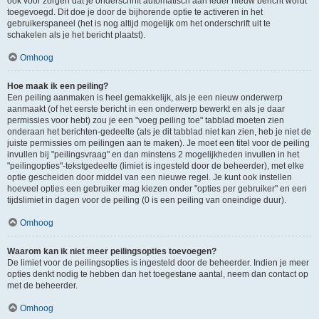
ook voor zorgen dat je onderschrift automatisch aan ieder nieuw bericht wordt
toegevoegd. Dit doe je door de bijhorende optie te activeren in het
gebruikerspaneel (het is nog altijd mogelijk om het onderschrift uit te
schakelen als je het bericht plaatst).
Omhoog
Hoe maak ik een peiling?
Een peiling aanmaken is heel gemakkelijk, als je een nieuw onderwerp
aanmaakt (of het eerste bericht in een onderwerp bewerkt en als je daar
permissies voor hebt) zou je een "voeg peiling toe" tabblad moeten zien
onderaan het berichten-gedeelte (als je dit tabblad niet kan zien, heb je niet de
juiste permissies om peilingen aan te maken). Je moet een titel voor de peiling
invullen bij "peilingsvraag" en dan minstens 2 mogelijkheden invullen in het
"peilingopties"-tekstgedeelte (limiet is ingesteld door de beheerder), met elke
optie gescheiden door middel van een nieuwe regel. Je kunt ook instellen
hoeveel opties een gebruiker mag kiezen onder "opties per gebruiker" en een
tijdslimiet in dagen voor de peiling (0 is een peiling van oneindige duur).
Omhoog
Waarom kan ik niet meer peilingsopties toevoegen?
De limiet voor de peilingsopties is ingesteld door de beheerder. Indien je meer
opties denkt nodig te hebben dan het toegestane aantal, neem dan contact op
met de beheerder.
Omhoog