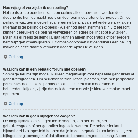
Hoe wijzig of verwijder ik een peiling?
Net zoals bij de berichten kan een peiling alleen gewijzigd worden door
degene die hem gemaakt heeft, en door een moderator of beheerder. Om de
peiling te wijzigen moet je het allereerste bericht van het onderwerp wijzigen
(hieraan is de peiling gekoppeld). Als er nog geen stemmen zijn uitgebracht,
kunnen gebruikers de peiling verwijderen of iedere peilingsoptie wijzigen.
Maar, als er reeds gestemd is, dan kunnen alleen moderators of beheerders
hem wijzigen of verwijderen. Dit om te voorkomen dat gebruikers een peiling
maken en deze daarna vervalsen door de opties te wijzigen.
Omhoog
Waarom kan ik een bepaald forum niet openen?
Sommige forums zijn mogelijk alleen toegankelijk voor bepaalde gebruikers of
gebruikersgroepen. Om berichten te zien, lezen, plaatsen, enz. heb je speciale
permissies nodig. Deze permissies kun je alleen van moderators of
beheerders krijgen, zij zijn dus ook degene met wie je hierover contact moet
opnemen.
Omhoog
Waarom kan ik geen bijlagen toevoegen?
De mogelijkheid om bijlagen toe te voegen, kan per forum, per
gebruikersgroep of per gebruiker ingesteld worden. De beheerder kan het
bijvoorbeeld zo ingesteld hebben dat je in een bepaald forum helemaal geen
bijlagen mag toevoegen of dat alleen de beheerdersgroep dit mag. Neem