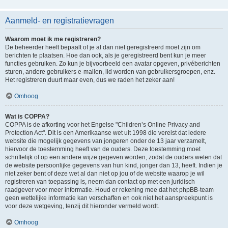
Aanmeld- en registratievragen
Waarom moet ik me registreren?
De beheerder heeft bepaalt of je al dan niet geregistreerd moet zijn om
berichten te plaatsen. Hoe dan ook, als je geregistreerd bent kun je meer
functies gebruiken. Zo kun je bijvoorbeeld een avatar opgeven, privéberichten
sturen, andere gebruikers e-mailen, lid worden van gebruikersgroepen, enz.
Het registreren duurt maar even, dus we raden het zeker aan!
Omhoog
Wat is COPPA?
COPPA is de afkorting voor het Engelse "Children’s Online Privacy and
Protection Act". Dit is een Amerikaanse wet uit 1998 die vereist dat iedere
website die mogelijk gegevens van jongeren onder de 13 jaar verzamelt,
hiervoor de toestemming heeft van de ouders. Deze toestemming moet
schriftelijk of op een andere wijze gegeven worden, zodat de ouders weten dat
de website persoonlijke gegevens van hun kind, jonger dan 13, heeft. Indien je
niet zeker bent of deze wet al dan niet op jou of de website waarop je wil
registreren van toepassing is, neem dan contact op met een juridisch
raadgever voor meer informatie. Houd er rekening mee dat het phpBB-team
geen wettelijke informatie kan verschaffen en ook niet het aanspreekpunt is
voor deze wetgeving, tenzij dit hieronder vermeld wordt.
Omhoog