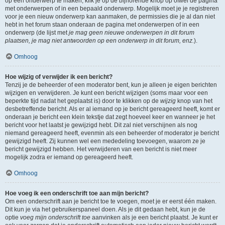
op een onderwerp te maken, klik je op de bijhorende knop op ofwel de pagina
met onderwerpen of in een bepaald onderwerp. Mogelijk moet je je registreren
voor je een nieuw onderwerp kan aanmaken, de permissies die je al dan niet
hebt in het forum staan onderaan de pagina met onderwerpen of in een
onderwerp (de lijst met
je mag geen nieuwe onderwerpen in dit forum
plaatsen, je mag niet antwoorden op een onderwerp in dit forum, enz.
).
Omhoog
Hoe wijzig of verwijder ik een bericht?
Tenzij je de beheerder of een moderator bent, kun je alleen je eigen berichten
wijzigen en verwijderen. Je kunt een bericht wijzigen (soms maar voor een
beperkte tijd nadat het geplaatst is) door te klikken op de
wijzig
knop van het
desbetreffende bericht. Als er al iemand op je bericht gereageerd heeft, komt er
onderaan je bericht een klein tekstje dat zegt hoeveel keer en wanneer je het
bericht voor het laatst je gewijzigd hebt. Dit zal niet verschijnen als nog
niemand gereageerd heeft, evenmin als een beheerder of moderator je bericht
gewijzigd heeft. Zij kunnen wel een mededeling toevoegen, waarom ze je
bericht gewijzigd hebben. Het verwijderen van een bericht is niet meer
mogelijk zodra er iemand op gereageerd heeft.
Omhoog
Hoe voeg ik een onderschrift toe aan mijn bericht?
Om een onderschrift aan je bericht toe te voegen, moet je er eerst één maken.
Dit kun je via het gebruikerspaneel doen. Als je dit gedaan hebt, kun je de
optie
voeg mijn onderschrift toe
aanvinken als je een bericht plaatst. Je kunt er