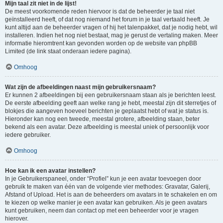
Mijn taal zit niet in de lijst!
De meest voorkomende reden hiervoor is dat de beheerder je taal niet
geïnstalleerd heeft, of dat nog niemand het forum in je taal vertaald heeft. Je
kunt altijd aan de beheerder vragen of hij het talenpakket, dat je nodig hebt, wil
installeren. Indien het nog niet bestaat, mag je gerust de vertaling maken. Meer
informatie hieromtrent kan gevonden worden op de website van phpBB
Limited (de link staat onderaan iedere pagina).
Omhoog
Wat zijn de afbeeldingen naast mijn gebruikersnaam?
Er kunnen 2 afbeeldingen bij een gebruikersnaam staan als je berichten leest.
De eerste afbeelding geeft aan welke rang je hebt, meestal zijn dit sterretjes of
blokjes die aangeven hoeveel berichten je geplaatst hebt of wat je status is.
Hieronder kan nog een tweede, meestal grotere, afbeelding staan, beter
bekend als een avatar. Deze afbeelding is meestal uniek of persoonlijk voor
iedere gebruiker.
Omhoog
Hoe kan ik een avatar instellen?
In je Gebruikerspaneel, onder “Profiel” kun je een avatar toevoegen door
gebruik te maken van één van de volgende vier methodes: Gravatar, Galerij,
Afstand of Upload. Het is aan de beheerders om avatars in te schakelen en om
te kiezen op welke manier je een avatar kan gebruiken. Als je geen avatars
kunt gebruiken, neem dan contact op met een beheerder voor je vragen
hierover.