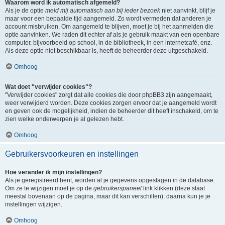
Waarom word ik automatisch afgemeld?
Als je de optie
meld mij automatisch aan bij ieder bezoek
niet aanvinkt, blijf je
maar voor een bepaalde tijd aangemeld. Zo wordt vermeden dat anderen je
account misbruiken. Om aangemeld te blijven, moet je bij het aanmelden die
optie aanvinken. We raden dit echter af als je gebruik maakt van een openbare
computer, bijvoorbeeld op school, in de bibliotheek, in een internetcafé, enz.
Als deze optie niet beschikbaar is, heeft de beheerder deze uitgeschakeld.
Omhoog
Wat doet "verwijder cookies"?
"Verwijder cookies" zorgt dat alle cookies die door phpBB3 zijn aangemaakt,
weer verwijderd worden. Deze cookies zorgen ervoor dat je aangemeld wordt
en geven ook de mogelijkheid, indien de beheerder dit heeft inschakeld, om te
zien welke onderwerpen je al gelezen hebt.
Omhoog
Gebruikersvoorkeuren en instellingen
Hoe verander ik mijn instellingen?
Als je geregistreerd bent, worden al je gegevens opgeslagen in de database.
Om ze te wijzigen moet je op de
gebruikerspaneel
link klikken (deze staat
meestal bovenaan op de pagina, maar dit kan verschillen), daarna kun je je
instellingen wijzigen.
Omhoog