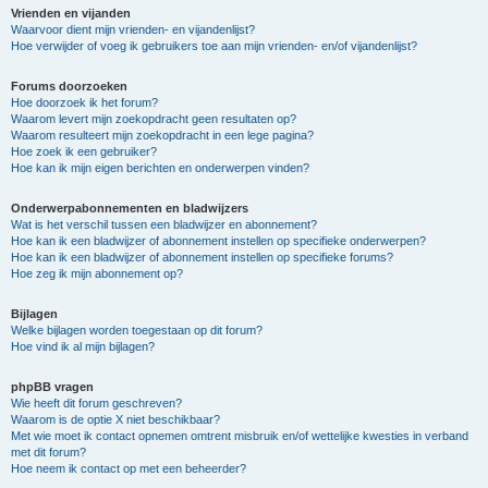
Vrienden en vijanden
Waarvoor dient mijn vrienden- en vijandenlijst?
Hoe verwijder of voeg ik gebruikers toe aan mijn vrienden- en/of vijandenlijst?
Forums doorzoeken
Hoe doorzoek ik het forum?
Waarom levert mijn zoekopdracht geen resultaten op?
Waarom resulteert mijn zoekopdracht in een lege pagina?
Hoe zoek ik een gebruiker?
Hoe kan ik mijn eigen berichten en onderwerpen vinden?
Onderwerpabonnementen en bladwijzers
Wat is het verschil tussen een bladwijzer en abonnement?
Hoe kan ik een bladwijzer of abonnement instellen op specifieke onderwerpen?
Hoe kan ik een bladwijzer of abonnement instellen op specifieke forums?
Hoe zeg ik mijn abonnement op?
Bijlagen
Welke bijlagen worden toegestaan op dit forum?
Hoe vind ik al mijn bijlagen?
phpBB vragen
Wie heeft dit forum geschreven?
Waarom is de optie X niet beschikbaar?
Met wie moet ik contact opnemen omtrent misbruik en/of wettelijke kwesties in verband
met dit forum?
Hoe neem ik contact op met een beheerder?