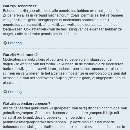
Wat zijn Beheerders?
Beheerders zijn gebruikers die alle permissies hebben over het gehele forum.
Zij beheren alles in verband met het forum, zoals: permissies, het verbannen
van gebruikers, gebruikersgroepen of moderators aanmaken, enz. Hun
permissies zijn natuurlijk afhankelijk van welke de eigenaar aan hen heeft
toegewezen. Ook afhankelijk van de beslissing van de eigenaar, hebben ze
mogelijk alle moderator permissies in de forums.
Omhoog
Wat zijn Moderators?
Moderators zijn gebruikers of gebruikersgroepen die in staan voor de
dagelijkse werking van het forum. Ze kunnen, in de forums die ze modereren,
berichten wijzigen en verwijderen; onderwerpen sluiten, openen, verplaatsen,
splitsen en verwijderen. In het algemeen moeten ze er gewoon op toe zien dat
mensen niet van het onderwerp afwijken (
off-topic
gaan) of ongepaste inhoud
plaatsen.
Omhoog
Wat zijn gebruikersgroepen?
Als de beheerder gebruikers wil groeperen, kan hij/zij dit doen door middel van
gebruikersgroepen. Gebruikers kunnen van meerdere groepen lid zijn (dit
verschilt per forum), deze groepen kunnen verschillende
permissies/toegangspermissies hebben. Op deze manier is het voor de
beheerder een stuk gemakkelijker meerdere moderators aan een forum toe te