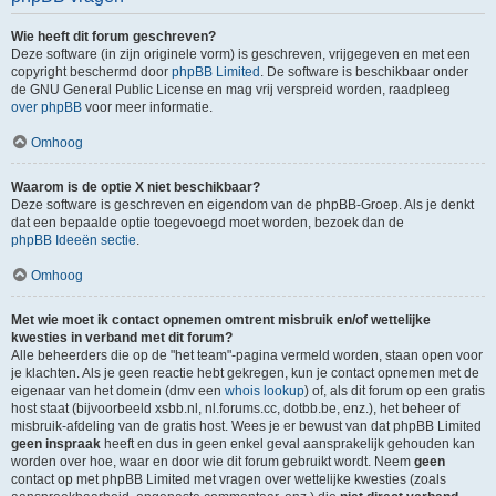
Wie heeft dit forum geschreven?
Deze software (in zijn originele vorm) is geschreven, vrijgegeven en met een
copyright beschermd door
phpBB Limited
. De software is beschikbaar onder
de GNU General Public License en mag vrij verspreid worden, raadpleeg
over phpBB
voor meer informatie.
Omhoog
Waarom is de optie X niet beschikbaar?
Deze software is geschreven en eigendom van de phpBB-Groep. Als je denkt
dat een bepaalde optie toegevoegd moet worden, bezoek dan de
phpBB Ideeën sectie
.
Omhoog
Met wie moet ik contact opnemen omtrent misbruik en/of wettelijke
kwesties in verband met dit forum?
Alle beheerders die op de "het team"-pagina vermeld worden, staan open voor
je klachten. Als je geen reactie hebt gekregen, kun je contact opnemen met de
eigenaar van het domein (dmv een
whois lookup
) of, als dit forum op een gratis
host staat (bijvoorbeeld xsbb.nl, nl.forums.cc, dotbb.be, enz.), het beheer of
misbruik-afdeling van de gratis host. Wees je er bewust van dat phpBB Limited
geen inspraak
heeft en dus in geen enkel geval aansprakelijk gehouden kan
worden over hoe, waar en door wie dit forum gebruikt wordt. Neem
geen
contact op met phpBB Limited met vragen over wettelijke kwesties (zoals