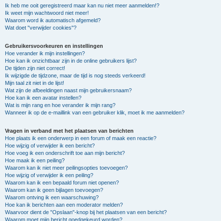
Ik heb me ooit geregistreerd maar kan nu niet meer aanmelden!?
Ik weet mijn wachtwoord niet meer!
Waarom word ik automatisch afgemeld?
Wat doet "verwijder cookies"?
Gebruikersvoorkeuren en instellingen
Hoe verander ik mijn instellingen?
Hoe kan ik onzichtbaar zijn in de online gebruikers lijst?
De tijden zijn niet correct!
Ik wijzigde de tijdzone, maar de tijd is nog steeds verkeerd!
Mijn taal zit niet in de lijst!
Wat zijn de afbeeldingen naast mijn gebruikersnaam?
Hoe kan ik een avatar instellen?
Wat is mijn rang en hoe verander ik mijn rang?
Wanneer ik op de e-maillink van een gebruiker klik, moet ik me aanmelden?
Vragen in verband met het plaatsen van berichten
Hoe plaats ik een onderwerp in een forum of maak een reactie?
Hoe wijzig of verwijder ik een bericht?
Hoe voeg ik een onderschrift toe aan mijn bericht?
Hoe maak ik een peiling?
Waarom kan ik niet meer peilingsopties toevoegen?
Hoe wijzig of verwijder ik een peiling?
Waarom kan ik een bepaald forum niet openen?
Waarom kan ik geen bijlagen toevoegen?
Waarom ontving ik een waarschuwing?
Hoe kan ik berichten aan een moderator melden?
Waarvoor dient de "Opslaan"-knop bij het plaatsen van een bericht?
Waarom moet mijn bericht goedgekeurd worden?