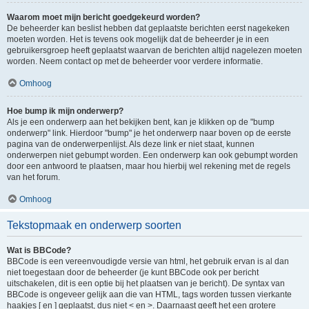
Waarom moet mijn bericht goedgekeurd worden?
De beheerder kan beslist hebben dat geplaatste berichten eerst nagekeken
moeten worden. Het is tevens ook mogelijk dat de beheerder je in een
gebruikersgroep heeft geplaatst waarvan de berichten altijd nagelezen moeten
worden. Neem contact op met de beheerder voor verdere informatie.
Omhoog
Hoe bump ik mijn onderwerp?
Als je een onderwerp aan het bekijken bent, kan je klikken op de "bump
onderwerp" link. Hierdoor "bump" je het onderwerp naar boven op de eerste
pagina van de onderwerpenlijst. Als deze link er niet staat, kunnen
onderwerpen niet gebumpt worden. Een onderwerp kan ook gebumpt worden
door een antwoord te plaatsen, maar hou hierbij wel rekening met de regels
van het forum.
Omhoog
Tekstopmaak en onderwerp soorten
Wat is BBCode?
BBCode is een vereenvoudigde versie van html, het gebruik ervan is al dan
niet toegestaan door de beheerder (je kunt BBCode ook per bericht
uitschakelen, dit is een optie bij het plaatsen van je bericht). De syntax van
BBCode is ongeveer gelijk aan die van HTML, tags worden tussen vierkante
haakjes [ en ] geplaatst, dus niet < en >. Daarnaast geeft het een grotere