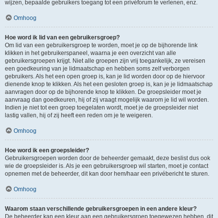
wijzen, bepaalde gebruikers toegang tot een privéforum te verlenen, enz.
Omhoog
Hoe word ik lid van een gebruikersgroep?
Om lid van een gebruikersgroep te worden, moet je op de bijhorende link
klikken in het gebruikerspaneel, waarna je een overzicht van alle
gebruikersgroepen krijgt. Niet alle groepen zijn vrij toegankelijk, ze vereisen
een goedkeuring van je lidmaatschap en hebben soms zelf verborgen
gebruikers. Als het een open groep is, kan je lid worden door op de hiervoor
dienende knop te klikken. Als het een gesloten groep is, kan je je lidmaatschap
aanvragen door op de bijhorende knop te klikken. De groepsleider moet je
aanvraag dan goedkeuren, hij of zij vraagt mogelijk waarom je lid wil worden.
Indien je niet tot een groep toegelaten wordt, moet je de groepsleider niet
lastig vallen, hij of zij heeft een reden om je te weigeren.
Omhoog
Hoe word ik een groepsleider?
Gebruikersgroepen worden door de beheerder gemaakt, deze beslist dus ook
wie de groepsleider is. Als je een gebruikersgroep wil starten, moet je contact
opnemen met de beheerder, dit kan door hem/haar een privébericht te sturen.
Omhoog
Waarom staan verschillende gebruikersgroepen in een andere kleur?
De beheerder kan een kleur aan een gebruikersgroep toegewezen hebben, dit