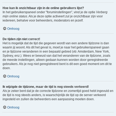
Hoe kan ik onzichtbaar zijn in de online gebruikers lijst?
In het gebruikerspaneel onder "foruminstellingen", vind je de optie
Verberg
mijn online status
. Als je deze optie activeert zul je onzichtbaar zijn voor
iedereen, behalve voor beheerders, moderators en jezelf.
Omhoog
De tijden zijn niet correct!
Het is mogelijk dat de tijd die gegeven wordt van een andere tijdzone is dan
waarin jij woont. Als dit het geval is, moet je naar het gebruikerspaneel gaan
en je tijdzone veranderen in een bepaald gebied (vb: Amsterdam, New York,
Sydney, enz.). Wees er bewust van dat het veranderen van de tijdzone, zoals
de meeste instellingen, alleen gedaan kunnen worden door geregistreerde
gebruikers. Als je nog niet geregistreerd bent is dit een goed moment om dit te
doen.
Omhoog
Ik wijzigde de tijdzone, maar de tijd is nog steeds verkeerd!
Als je zeker bent dat je de correcte tijdzone en zomertijd goed hebt ingevuld en
de tijd is nog steeds anders, is waarschijnlijk de tijd op de server verkeerd
ingesteld en zullen de beheerders een aanpassing moeten doen.
Omhoog