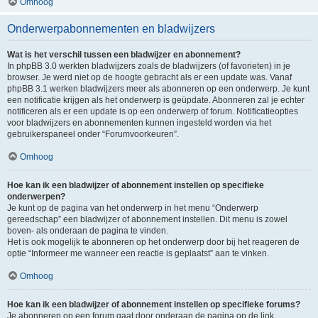
Omhoog
Onderwerpabonnementen en bladwijzers
Wat is het verschil tussen een bladwijzer en abonnement?
In phpBB 3.0 werkten bladwijzers zoals de bladwijzers (of favorieten) in je
browser. Je werd niet op de hoogte gebracht als er een update was. Vanaf
phpBB 3.1 werken bladwijzers meer als abonneren op een onderwerp. Je kunt
een notificatie krijgen als het onderwerp is geüpdate. Abonneren zal je echter
notificeren als er een update is op een onderwerp of forum. Notificatieopties
voor bladwijzers en abonnementen kunnen ingesteld worden via het
gebruikerspaneel onder “Forumvoorkeuren”.
Omhoog
Hoe kan ik een bladwijzer of abonnement instellen op specifieke
onderwerpen?
Je kunt op de pagina van het onderwerp in het menu “Onderwerp
gereedschap” een bladwijzer of abonnement instellen. Dit menu is zowel
boven- als onderaan de pagina te vinden.
Het is ook mogelijk te abonneren op het onderwerp door bij het reageren de
optie “Informeer me wanneer een reactie is geplaatst” aan te vinken.
Omhoog
Hoe kan ik een bladwijzer of abonnement instellen op specifieke forums?
Je abonneren op een forum gaat door onderaan de pagina op de link