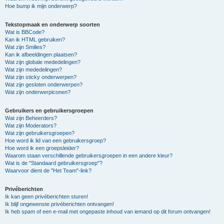
Hoe bump ik mijn onderwerp?
Tekstopmaak en onderwerp soorten
Wat is BBCode?
Kan ik HTML gebruiken?
Wat zijn Smilies?
Kan ik afbeeldingen plaatsen?
Wat zijn globale mededelingen?
Wat zijn mededelingen?
Wat zijn sticky onderwerpen?
Wat zijn gesloten onderwerpen?
Wat zijn onderwerpiconen?
Gebruikers en gebruikersgroepen
Wat zijn Beheerders?
Wat zijn Moderators?
Wat zijn gebruikersgroepen?
Hoe word ik lid van een gebruikersgroep?
Hoe word ik een groepsleider?
Waarom staan verschillende gebruikersgroepen in een andere kleur?
Wat is de "Standaard gebruikersgroep"?
Waarvoor dient de "Het Team"-link?
Privéberichten
Ik kan geen privéberichten sturen!
Ik blijf ongewenste privéberichten ontvangen!
Ik heb spam of een e-mail met ongepaste inhoud van iemand op dit forum ontvangen!