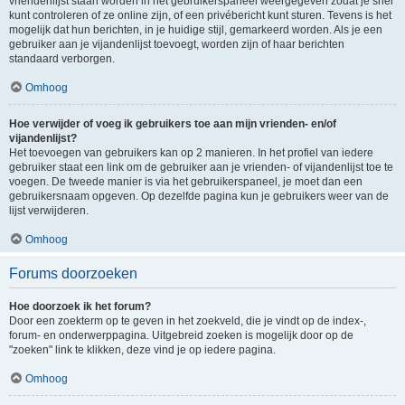
vriendenlijst staan worden in het gebruikerspaneel weergegeven zodat je snel
kunt controleren of ze online zijn, of een privébericht kunt sturen. Tevens is het
mogelijk dat hun berichten, in je huidige stijl, gemarkeerd worden. Als je een
gebruiker aan je vijandenlijst toevoegt, worden zijn of haar berichten
standaard verborgen.
Omhoog
Hoe verwijder of voeg ik gebruikers toe aan mijn vrienden- en/of
vijandenlijst?
Het toevoegen van gebruikers kan op 2 manieren. In het profiel van iedere
gebruiker staat een link om de gebruiker aan je vrienden- of vijandenlijst toe te
voegen. De tweede manier is via het gebruikerspaneel, je moet dan een
gebruikersnaam opgeven. Op dezelfde pagina kun je gebruikers weer van de
lijst verwijderen.
Omhoog
Forums doorzoeken
Hoe doorzoek ik het forum?
Door een zoekterm op te geven in het zoekveld, die je vindt op de index-,
forum- en onderwerppagina. Uitgebreid zoeken is mogelijk door op de
"zoeken" link te klikken, deze vind je op iedere pagina.
Omhoog