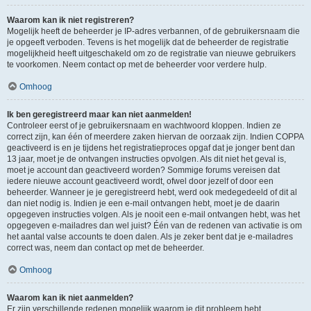
Waarom kan ik niet registreren?
Mogelijk heeft de beheerder je IP-adres verbannen, of de gebruikersnaam die
je opgeeft verboden. Tevens is het mogelijk dat de beheerder de registratie
mogelijkheid heeft uitgeschakeld om zo de registratie van nieuwe gebruikers
te voorkomen. Neem contact op met de beheerder voor verdere hulp.
Omhoog
Ik ben geregistreerd maar kan niet aanmelden!
Controleer eerst of je gebruikersnaam en wachtwoord kloppen. Indien ze
correct zijn, kan één of meerdere zaken hiervan de oorzaak zijn. Indien COPPA
geactiveerd is en je tijdens het registratieproces opgaf dat je jonger bent dan
13 jaar, moet je de ontvangen instructies opvolgen. Als dit niet het geval is,
moet je account dan geactiveerd worden? Sommige forums vereisen dat
iedere nieuwe account geactiveerd wordt, ofwel door jezelf of door een
beheerder. Wanneer je je geregistreerd hebt, werd ook medegedeeld of dit al
dan niet nodig is. Indien je een e-mail ontvangen hebt, moet je de daarin
opgegeven instructies volgen. Als je nooit een e-mail ontvangen hebt, was het
opgegeven e-mailadres dan wel juist? Één van de redenen van activatie is om
het aantal valse accounts te doen dalen. Als je zeker bent dat je e-mailadres
correct was, neem dan contact op met de beheerder.
Omhoog
Waarom kan ik niet aanmelden?
Er zijn verschillende redenen mogelijk waarom je dit probleem hebt.