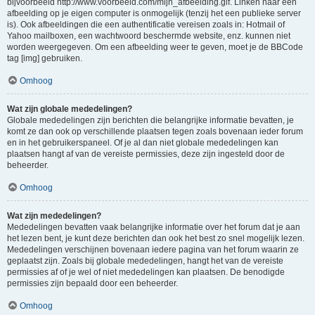
bijvoorbeeld http://www.voorbeeld.com/mijn_afbeelding.gif. Linken naar een
afbeelding op je eigen computer is onmogelijk (tenzij het een publieke server
is). Ook afbeeldingen die een authentificatie vereisen zoals in: Hotmail of
Yahoo mailboxen, een wachtwoord beschermde website, enz. kunnen niet
worden weergegeven. Om een afbeelding weer te geven, moet je de BBCode
tag [img] gebruiken.
Omhoog
Wat zijn globale mededelingen?
Globale mededelingen zijn berichten die belangrijke informatie bevatten, je
komt ze dan ook op verschillende plaatsen tegen zoals bovenaan ieder forum
en in het gebruikerspaneel. Of je al dan niet globale mededelingen kan
plaatsen hangt af van de vereiste permissies, deze zijn ingesteld door de
beheerder.
Omhoog
Wat zijn mededelingen?
Mededelingen bevatten vaak belangrijke informatie over het forum dat je aan
het lezen bent, je kunt deze berichten dan ook het best zo snel mogelijk lezen.
Mededelingen verschijnen bovenaan iedere pagina van het forum waarin ze
geplaatst zijn. Zoals bij globale mededelingen, hangt het van de vereiste
permissies af of je wel of niet mededelingen kan plaatsen. De benodigde
permissies zijn bepaald door een beheerder.
Omhoog