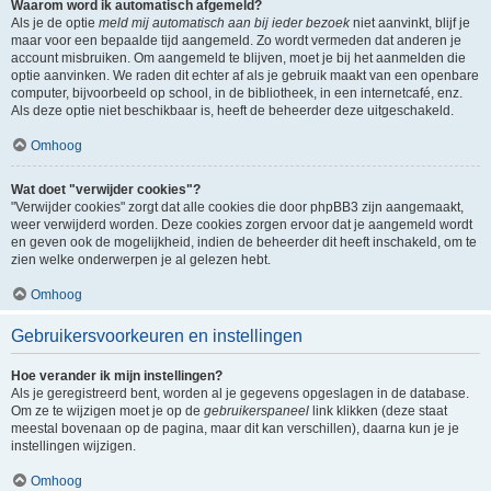
Waarom word ik automatisch afgemeld?
Als je de optie
meld mij automatisch aan bij ieder bezoek
niet aanvinkt, blijf je
maar voor een bepaalde tijd aangemeld. Zo wordt vermeden dat anderen je
account misbruiken. Om aangemeld te blijven, moet je bij het aanmelden die
optie aanvinken. We raden dit echter af als je gebruik maakt van een openbare
computer, bijvoorbeeld op school, in de bibliotheek, in een internetcafé, enz.
Als deze optie niet beschikbaar is, heeft de beheerder deze uitgeschakeld.
Omhoog
Wat doet "verwijder cookies"?
"Verwijder cookies" zorgt dat alle cookies die door phpBB3 zijn aangemaakt,
weer verwijderd worden. Deze cookies zorgen ervoor dat je aangemeld wordt
en geven ook de mogelijkheid, indien de beheerder dit heeft inschakeld, om te
zien welke onderwerpen je al gelezen hebt.
Omhoog
Gebruikersvoorkeuren en instellingen
Hoe verander ik mijn instellingen?
Als je geregistreerd bent, worden al je gegevens opgeslagen in de database.
Om ze te wijzigen moet je op de
gebruikerspaneel
link klikken (deze staat
meestal bovenaan op de pagina, maar dit kan verschillen), daarna kun je je
instellingen wijzigen.
Omhoog