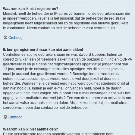
Waarom kan ik niet registreren?
Mogelijk heeft de beheerder je IP-adres verbannen, of de gebruikersnaam die
je opgeeft verboden. Tevens is het mogelijk dat de beheerder de registratie
mogelijkheid heeft uitgeschakeld om zo de registratie van nieuwe gebruikers
te voorkomen. Neem contact op met de beheerder voor verdere hulp.
Omhoog
Ik ben geregistreerd maar kan niet aanmelden!
Controleer eerst of je gebruikersnaam en wachtwoord kloppen. Indien ze
correct zijn, kan één of meerdere zaken hiervan de oorzaak zijn. Indien COPPA
geactiveerd is en je tijdens het registratieproces opgaf dat je jonger bent dan
13 jaar, moet je de ontvangen instructies opvolgen. Als dit niet het geval is,
moet je account dan geactiveerd worden? Sommige forums vereisen dat
iedere nieuwe account geactiveerd wordt, ofwel door jezelf of door een
beheerder. Wanneer je je geregistreerd hebt, werd ook medegedeeld of dit al
dan niet nodig is. Indien je een e-mail ontvangen hebt, moet je de daarin
opgegeven instructies volgen. Als je nooit een e-mail ontvangen hebt, was het
opgegeven e-mailadres dan wel juist? Één van de redenen van activatie is om
het aantal valse accounts te doen dalen. Als je zeker bent dat je e-mailadres
correct was, neem dan contact op met de beheerder.
Omhoog
Waarom kan ik niet aanmelden?
Er zijn verschillende redenen mogelijk waarom je dit probleem hebt.