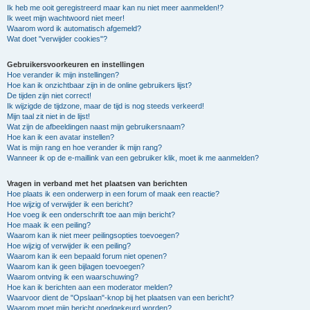
Ik heb me ooit geregistreerd maar kan nu niet meer aanmelden!?
Ik weet mijn wachtwoord niet meer!
Waarom word ik automatisch afgemeld?
Wat doet "verwijder cookies"?
Gebruikersvoorkeuren en instellingen
Hoe verander ik mijn instellingen?
Hoe kan ik onzichtbaar zijn in de online gebruikers lijst?
De tijden zijn niet correct!
Ik wijzigde de tijdzone, maar de tijd is nog steeds verkeerd!
Mijn taal zit niet in de lijst!
Wat zijn de afbeeldingen naast mijn gebruikersnaam?
Hoe kan ik een avatar instellen?
Wat is mijn rang en hoe verander ik mijn rang?
Wanneer ik op de e-maillink van een gebruiker klik, moet ik me aanmelden?
Vragen in verband met het plaatsen van berichten
Hoe plaats ik een onderwerp in een forum of maak een reactie?
Hoe wijzig of verwijder ik een bericht?
Hoe voeg ik een onderschrift toe aan mijn bericht?
Hoe maak ik een peiling?
Waarom kan ik niet meer peilingsopties toevoegen?
Hoe wijzig of verwijder ik een peiling?
Waarom kan ik een bepaald forum niet openen?
Waarom kan ik geen bijlagen toevoegen?
Waarom ontving ik een waarschuwing?
Hoe kan ik berichten aan een moderator melden?
Waarvoor dient de "Opslaan"-knop bij het plaatsen van een bericht?
Waarom moet mijn bericht goedgekeurd worden?