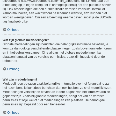
bijvoorbeeld http://www.voorbeeld.com/mijn_afbeelding.gif. Linken naar een
afbeelding op je eigen computer is onmogelijk (tenzij het een publieke server
is). Ook afbeeldingen die een authentificatie vereisen zoals in: Hotmail of
Yahoo mailboxen, een wachtwoord beschermde website, enz. kunnen niet
worden weergegeven. Om een afbeelding weer te geven, moet je de BBCode
tag [img] gebruiken.
Omhoog
Wat zijn globale mededelingen?
Globale mededelingen zijn berichten die belangrijke informatie bevatten, je
komt ze dan ook op verschillende plaatsen tegen zoals bovenaan ieder forum
en in het gebruikerspaneel. Of je al dan niet globale mededelingen kan
plaatsen hangt af van de vereiste permissies, deze zijn ingesteld door de
beheerder.
Omhoog
Wat zijn mededelingen?
Mededelingen bevatten vaak belangrijke informatie over het forum dat je aan
het lezen bent, je kunt deze berichten dan ook het best zo snel mogelijk lezen.
Mededelingen verschijnen bovenaan iedere pagina van het forum waarin ze
geplaatst zijn. Zoals bij globale mededelingen, hangt het van de vereiste
permissies af of je wel of niet mededelingen kan plaatsen. De benodigde
permissies zijn bepaald door een beheerder.
Omhoog