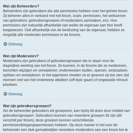
Wat zijn Beheerders?
Beheerders zijn gebruikers die alle permissies hebben over het gehele forum.
Zij beheren alles in verband met het forum, zoals: permissies, het verbannen
van gebruikers, gebruikersgroepen of moderators aanmaken, enz. Hun
permissies zijn natuurlijk afhankelijk van welke de eigenaar aan hen heeft
toegewezen. Ook afhankelijk van de beslissing van de eigenaar, hebben ze
mogelijk alle moderator permissies in de forums.
Omhoog
Wat zijn Moderators?
Moderators zijn gebruikers of gebruikersgroepen die in staan voor de
dagelijkse werking van het forum. Ze kunnen, in de forums die ze modereren,
berichten wijzigen en verwijderen; onderwerpen sluiten, openen, verplaatsen,
splitsen en verwijderen. In het algemeen moeten ze er gewoon op toe zien dat
mensen niet van het onderwerp afwijken (
off-topic
gaan) of ongepaste inhoud
plaatsen.
Omhoog
Wat zijn gebruikersgroepen?
Als de beheerder gebruikers wil groeperen, kan hij/zij dit doen door middel van
gebruikersgroepen. Gebruikers kunnen van meerdere groepen lid zijn (dit
verschilt per forum), deze groepen kunnen verschillende
permissies/toegangspermissies hebben. Op deze manier is het voor de
beheerder een stuk gemakkelijker meerdere moderators aan een forum toe te