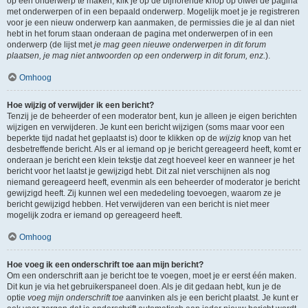
op een onderwerp te maken, klik je op de bijhorende knop op ofwel de pagina
met onderwerpen of in een bepaald onderwerp. Mogelijk moet je je registreren
voor je een nieuw onderwerp kan aanmaken, de permissies die je al dan niet
hebt in het forum staan onderaan de pagina met onderwerpen of in een
onderwerp (de lijst met
je mag geen nieuwe onderwerpen in dit forum
plaatsen, je mag niet antwoorden op een onderwerp in dit forum, enz.
).
Omhoog
Hoe wijzig of verwijder ik een bericht?
Tenzij je de beheerder of een moderator bent, kun je alleen je eigen berichten
wijzigen en verwijderen. Je kunt een bericht wijzigen (soms maar voor een
beperkte tijd nadat het geplaatst is) door te klikken op de
wijzig
knop van het
desbetreffende bericht. Als er al iemand op je bericht gereageerd heeft, komt er
onderaan je bericht een klein tekstje dat zegt hoeveel keer en wanneer je het
bericht voor het laatst je gewijzigd hebt. Dit zal niet verschijnen als nog
niemand gereageerd heeft, evenmin als een beheerder of moderator je bericht
gewijzigd heeft. Zij kunnen wel een mededeling toevoegen, waarom ze je
bericht gewijzigd hebben. Het verwijderen van een bericht is niet meer
mogelijk zodra er iemand op gereageerd heeft.
Omhoog
Hoe voeg ik een onderschrift toe aan mijn bericht?
Om een onderschrift aan je bericht toe te voegen, moet je er eerst één maken.
Dit kun je via het gebruikerspaneel doen. Als je dit gedaan hebt, kun je de
optie
voeg mijn onderschrift toe
aanvinken als je een bericht plaatst. Je kunt er