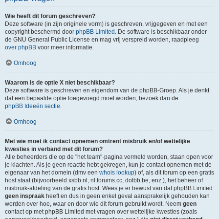
Wie heeft dit forum geschreven?
Deze software (in zijn originele vorm) is geschreven, vrijgegeven en met een
copyright beschermd door
phpBB Limited
. De software is beschikbaar onder
de GNU General Public License en mag vrij verspreid worden, raadpleeg
over phpBB
voor meer informatie.
Omhoog
Waarom is de optie X niet beschikbaar?
Deze software is geschreven en eigendom van de phpBB-Groep. Als je denkt
dat een bepaalde optie toegevoegd moet worden, bezoek dan de
phpBB Ideeën sectie
.
Omhoog
Met wie moet ik contact opnemen omtrent misbruik en/of wettelijke
kwesties in verband met dit forum?
Alle beheerders die op de "het team"-pagina vermeld worden, staan open voor
je klachten. Als je geen reactie hebt gekregen, kun je contact opnemen met de
eigenaar van het domein (dmv een
whois lookup
) of, als dit forum op een gratis
host staat (bijvoorbeeld xsbb.nl, nl.forums.cc, dotbb.be, enz.), het beheer of
misbruik-afdeling van de gratis host. Wees je er bewust van dat phpBB Limited
geen inspraak
heeft en dus in geen enkel geval aansprakelijk gehouden kan
worden over hoe, waar en door wie dit forum gebruikt wordt. Neem
geen
contact op met phpBB Limited met vragen over wettelijke kwesties (zoals