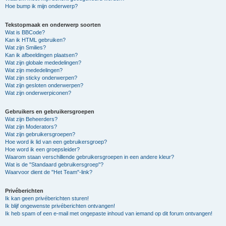
Hoe bump ik mijn onderwerp?
Tekstopmaak en onderwerp soorten
Wat is BBCode?
Kan ik HTML gebruiken?
Wat zijn Smilies?
Kan ik afbeeldingen plaatsen?
Wat zijn globale mededelingen?
Wat zijn mededelingen?
Wat zijn sticky onderwerpen?
Wat zijn gesloten onderwerpen?
Wat zijn onderwerpiconen?
Gebruikers en gebruikersgroepen
Wat zijn Beheerders?
Wat zijn Moderators?
Wat zijn gebruikersgroepen?
Hoe word ik lid van een gebruikersgroep?
Hoe word ik een groepsleider?
Waarom staan verschillende gebruikersgroepen in een andere kleur?
Wat is de "Standaard gebruikersgroep"?
Waarvoor dient de "Het Team"-link?
Privéberichten
Ik kan geen privéberichten sturen!
Ik blijf ongewenste privéberichten ontvangen!
Ik heb spam of een e-mail met ongepaste inhoud van iemand op dit forum ontvangen!