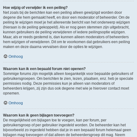
Hoe wijzig of verwijder ik een peiling?
Net zoals bij de berichten kan een peiling alleen gewijzigd worden door
degene die hem gemaakt heeft, en door een moderator of beheerder. Om de
peiling te wijzigen moet je het allereerste bericht van het onderwerp wijzigen
(hieraan is de peiling gekoppeld). Als er nog geen stemmen zijn uitgebracht,
kunnen gebruikers de peiling verwijderen of iedere peilingsoptie wijzigen.
Maar, als er reeds gestemd is, dan kunnen alleen moderators of beheerders
hem wijzigen of verwijderen. Dit om te voorkomen dat gebruikers een peiling
maken en deze daarna vervalsen door de opties te wijzigen.
Omhoog
Waarom kan ik een bepaald forum niet openen?
Sommige forums zijn mogelijk alleen toegankelijk voor bepaalde gebruikers of
gebruikersgroepen. Om berichten te zien, lezen, plaatsen, enz. heb je speciale
permissies nodig. Deze permissies kun je alleen van moderators of
beheerders krijgen, zij zijn dus ook degene met wie je hierover contact moet
opnemen.
Omhoog
Waarom kan ik geen bijlagen toevoegen?
De mogelijkheid om bijlagen toe te voegen, kan per forum, per
gebruikersgroep of per gebruiker ingesteld worden. De beheerder kan het
bijvoorbeeld zo ingesteld hebben dat je in een bepaald forum helemaal geen
bijlagen mag toevoegen of dat alleen de beheerdersgroep dit mag. Neem