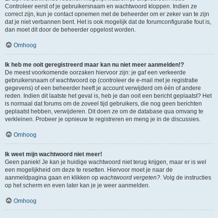
Controleer eerst of je gebruikersnaam en wachtwoord kloppen. Indien ze
correct zijn, kun je contact opnemen met de beheerder om er zeker van te zijn
dat je niet verbannen bent. Het is ook mogelijk dat de forumconfiguratie fout is,
dan moet dit door de beheerder opgelost worden.
Omhoog
Ik heb me ooit geregistreerd maar kan nu niet meer aanmelden!?
De meest voorkomende oorzaken hiervoor zijn: je gaf een verkeerde
gebruikersnaam of wachtwoord op (controleer de e-mail met je registratie
gegevens) of een beheerder heeft je account verwijderd om één of andere
reden. Indien dit laatste het geval is, heb je dan ooit een bericht geplaatst? Het
is normaal dat forums om de zoveel tijd gebruikers, die nog geen berichten
geplaatst hebben, verwijderen. Dit doen ze om de database qua omvang te
verkleinen. Probeer je opnieuw te registreren en meng je in de discussies.
Omhoog
Ik weet mijn wachtwoord niet meer!
Geen paniek! Je kan je huidige wachtwoord niet terug krijgen, maar er is wel
een mogelijkheid om deze te resetten. Hiervoor moet je naar de
aanmeldpagina gaan en klikken op
wachtwoord vergeten?
. Volg de instructies
op het scherm en even later kan je je weer aanmelden.
Omhoog