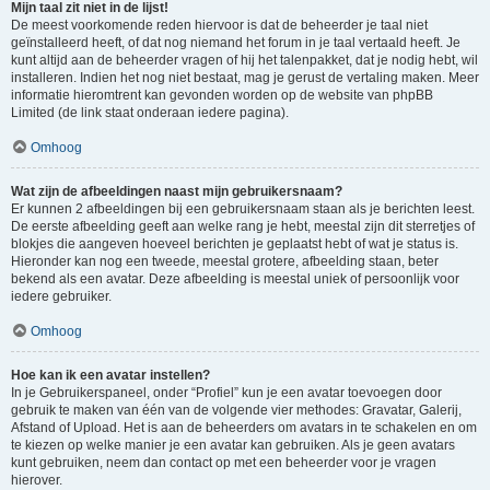
Mijn taal zit niet in de lijst!
De meest voorkomende reden hiervoor is dat de beheerder je taal niet
geïnstalleerd heeft, of dat nog niemand het forum in je taal vertaald heeft. Je
kunt altijd aan de beheerder vragen of hij het talenpakket, dat je nodig hebt, wil
installeren. Indien het nog niet bestaat, mag je gerust de vertaling maken. Meer
informatie hieromtrent kan gevonden worden op de website van phpBB
Limited (de link staat onderaan iedere pagina).
Omhoog
Wat zijn de afbeeldingen naast mijn gebruikersnaam?
Er kunnen 2 afbeeldingen bij een gebruikersnaam staan als je berichten leest.
De eerste afbeelding geeft aan welke rang je hebt, meestal zijn dit sterretjes of
blokjes die aangeven hoeveel berichten je geplaatst hebt of wat je status is.
Hieronder kan nog een tweede, meestal grotere, afbeelding staan, beter
bekend als een avatar. Deze afbeelding is meestal uniek of persoonlijk voor
iedere gebruiker.
Omhoog
Hoe kan ik een avatar instellen?
In je Gebruikerspaneel, onder “Profiel” kun je een avatar toevoegen door
gebruik te maken van één van de volgende vier methodes: Gravatar, Galerij,
Afstand of Upload. Het is aan de beheerders om avatars in te schakelen en om
te kiezen op welke manier je een avatar kan gebruiken. Als je geen avatars
kunt gebruiken, neem dan contact op met een beheerder voor je vragen
hierover.