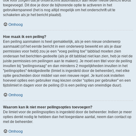
ook voor zorgen dat je onderschrift automatisch aan ieder nieuw bericht wordt
toegevoegd. Dit doe je door de bijhorende optie te activeren in het
gebruikerspaneel (het is nog altijd mogelijk om het onderschrift uit te
schakelen als je het bericht plaatst).
Omhoog
Hoe maak ik een peiling?
Een peiling aanmaken is heel gemakkelijk, als je een nieuw onderwerp
aanmaakt (of het eerste bericht in een onderwerp bewerkt en als je daar
permissies voor hebt) zou je een "voeg peiling toe" tabblad moeten zien
onderaan het berichten-gedeelte (als je dit tabblad niet kan zien, heb je niet de
juiste permissies om peilingen aan te maken). Je moet een titel voor de peiling
invullen bij "peilingsvraag" en dan minstens 2 mogelijkheden invullen in het
"peilingopties"-tekstgedeelte (limiet is ingesteld door de beheerder), met elke
optie gescheiden door middel van een nieuwe regel. Je kunt ook instellen
hoeveel opties een gebruiker mag kiezen onder "opties per gebruiker" en een
tijdslimiet in dagen voor de peiling (0 is een peiling van oneindige duur).
Omhoog
Waarom kan ik niet meer peilingsopties toevoegen?
De limiet voor de peilingsopties is ingesteld door de beheerder. Indien je meer
opties denkt nodig te hebben dan het toegestane aantal, neem dan contact op
met de beheerder.
Omhoog