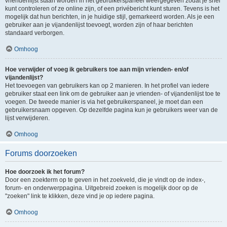
vriendenlijst staan worden in het gebruikerspaneel weergegeven zodat je snel
kunt controleren of ze online zijn, of een privébericht kunt sturen. Tevens is het
mogelijk dat hun berichten, in je huidige stijl, gemarkeerd worden. Als je een
gebruiker aan je vijandenlijst toevoegt, worden zijn of haar berichten
standaard verborgen.
Omhoog
Hoe verwijder of voeg ik gebruikers toe aan mijn vrienden- en/of
vijandenlijst?
Het toevoegen van gebruikers kan op 2 manieren. In het profiel van iedere
gebruiker staat een link om de gebruiker aan je vrienden- of vijandenlijst toe te
voegen. De tweede manier is via het gebruikerspaneel, je moet dan een
gebruikersnaam opgeven. Op dezelfde pagina kun je gebruikers weer van de
lijst verwijderen.
Omhoog
Forums doorzoeken
Hoe doorzoek ik het forum?
Door een zoekterm op te geven in het zoekveld, die je vindt op de index-,
forum- en onderwerppagina. Uitgebreid zoeken is mogelijk door op de
"zoeken" link te klikken, deze vind je op iedere pagina.
Omhoog