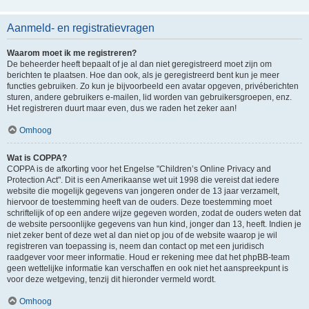
Aanmeld- en registratievragen
Waarom moet ik me registreren?
De beheerder heeft bepaalt of je al dan niet geregistreerd moet zijn om
berichten te plaatsen. Hoe dan ook, als je geregistreerd bent kun je meer
functies gebruiken. Zo kun je bijvoorbeeld een avatar opgeven, privéberichten
sturen, andere gebruikers e-mailen, lid worden van gebruikersgroepen, enz.
Het registreren duurt maar even, dus we raden het zeker aan!
Omhoog
Wat is COPPA?
COPPA is de afkorting voor het Engelse "Children’s Online Privacy and
Protection Act". Dit is een Amerikaanse wet uit 1998 die vereist dat iedere
website die mogelijk gegevens van jongeren onder de 13 jaar verzamelt,
hiervoor de toestemming heeft van de ouders. Deze toestemming moet
schriftelijk of op een andere wijze gegeven worden, zodat de ouders weten dat
de website persoonlijke gegevens van hun kind, jonger dan 13, heeft. Indien je
niet zeker bent of deze wet al dan niet op jou of de website waarop je wil
registreren van toepassing is, neem dan contact op met een juridisch
raadgever voor meer informatie. Houd er rekening mee dat het phpBB-team
geen wettelijke informatie kan verschaffen en ook niet het aanspreekpunt is
voor deze wetgeving, tenzij dit hieronder vermeld wordt.
Omhoog