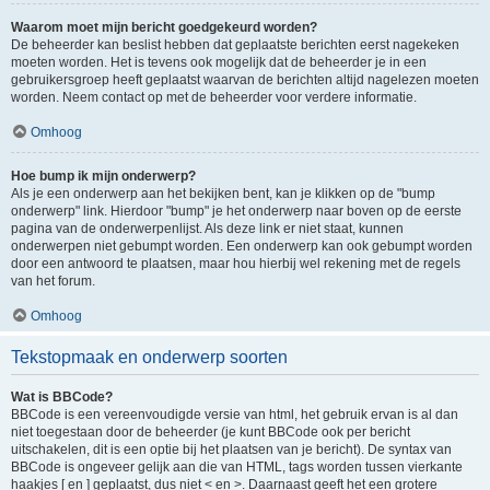
Waarom moet mijn bericht goedgekeurd worden?
De beheerder kan beslist hebben dat geplaatste berichten eerst nagekeken
moeten worden. Het is tevens ook mogelijk dat de beheerder je in een
gebruikersgroep heeft geplaatst waarvan de berichten altijd nagelezen moeten
worden. Neem contact op met de beheerder voor verdere informatie.
Omhoog
Hoe bump ik mijn onderwerp?
Als je een onderwerp aan het bekijken bent, kan je klikken op de "bump
onderwerp" link. Hierdoor "bump" je het onderwerp naar boven op de eerste
pagina van de onderwerpenlijst. Als deze link er niet staat, kunnen
onderwerpen niet gebumpt worden. Een onderwerp kan ook gebumpt worden
door een antwoord te plaatsen, maar hou hierbij wel rekening met de regels
van het forum.
Omhoog
Tekstopmaak en onderwerp soorten
Wat is BBCode?
BBCode is een vereenvoudigde versie van html, het gebruik ervan is al dan
niet toegestaan door de beheerder (je kunt BBCode ook per bericht
uitschakelen, dit is een optie bij het plaatsen van je bericht). De syntax van
BBCode is ongeveer gelijk aan die van HTML, tags worden tussen vierkante
haakjes [ en ] geplaatst, dus niet < en >. Daarnaast geeft het een grotere