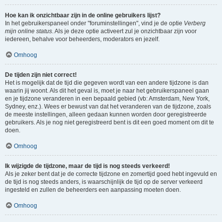
Hoe kan ik onzichtbaar zijn in de online gebruikers lijst?
In het gebruikerspaneel onder "foruminstellingen", vind je de optie
Verberg
mijn online status
. Als je deze optie activeert zul je onzichtbaar zijn voor
iedereen, behalve voor beheerders, moderators en jezelf.
Omhoog
De tijden zijn niet correct!
Het is mogelijk dat de tijd die gegeven wordt van een andere tijdzone is dan
waarin jij woont. Als dit het geval is, moet je naar het gebruikerspaneel gaan
en je tijdzone veranderen in een bepaald gebied (vb: Amsterdam, New York,
Sydney, enz.). Wees er bewust van dat het veranderen van de tijdzone, zoals
de meeste instellingen, alleen gedaan kunnen worden door geregistreerde
gebruikers. Als je nog niet geregistreerd bent is dit een goed moment om dit te
doen.
Omhoog
Ik wijzigde de tijdzone, maar de tijd is nog steeds verkeerd!
Als je zeker bent dat je de correcte tijdzone en zomertijd goed hebt ingevuld en
de tijd is nog steeds anders, is waarschijnlijk de tijd op de server verkeerd
ingesteld en zullen de beheerders een aanpassing moeten doen.
Omhoog