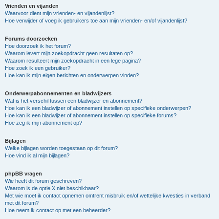
Vrienden en vijanden
Waarvoor dient mijn vrienden- en vijandenlijst?
Hoe verwijder of voeg ik gebruikers toe aan mijn vrienden- en/of vijandenlijst?
Forums doorzoeken
Hoe doorzoek ik het forum?
Waarom levert mijn zoekopdracht geen resultaten op?
Waarom resulteert mijn zoekopdracht in een lege pagina?
Hoe zoek ik een gebruiker?
Hoe kan ik mijn eigen berichten en onderwerpen vinden?
Onderwerpabonnementen en bladwijzers
Wat is het verschil tussen een bladwijzer en abonnement?
Hoe kan ik een bladwijzer of abonnement instellen op specifieke onderwerpen?
Hoe kan ik een bladwijzer of abonnement instellen op specifieke forums?
Hoe zeg ik mijn abonnement op?
Bijlagen
Welke bijlagen worden toegestaan op dit forum?
Hoe vind ik al mijn bijlagen?
phpBB vragen
Wie heeft dit forum geschreven?
Waarom is de optie X niet beschikbaar?
Met wie moet ik contact opnemen omtrent misbruik en/of wettelijke kwesties in verband
met dit forum?
Hoe neem ik contact op met een beheerder?