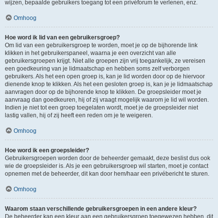
wijzen, bepaalde gebruikers toegang tot een privéforum te verlenen, enz.
Omhoog
Hoe word ik lid van een gebruikersgroep?
Om lid van een gebruikersgroep te worden, moet je op de bijhorende link
klikken in het gebruikerspaneel, waarna je een overzicht van alle
gebruikersgroepen krijgt. Niet alle groepen zijn vrij toegankelijk, ze vereisen
een goedkeuring van je lidmaatschap en hebben soms zelf verborgen
gebruikers. Als het een open groep is, kan je lid worden door op de hiervoor
dienende knop te klikken. Als het een gesloten groep is, kan je je lidmaatschap
aanvragen door op de bijhorende knop te klikken. De groepsleider moet je
aanvraag dan goedkeuren, hij of zij vraagt mogelijk waarom je lid wil worden.
Indien je niet tot een groep toegelaten wordt, moet je de groepsleider niet
lastig vallen, hij of zij heeft een reden om je te weigeren.
Omhoog
Hoe word ik een groepsleider?
Gebruikersgroepen worden door de beheerder gemaakt, deze beslist dus ook
wie de groepsleider is. Als je een gebruikersgroep wil starten, moet je contact
opnemen met de beheerder, dit kan door hem/haar een privébericht te sturen.
Omhoog
Waarom staan verschillende gebruikersgroepen in een andere kleur?
De beheerder kan een kleur aan een gebruikersgroep toegewezen hebben, dit