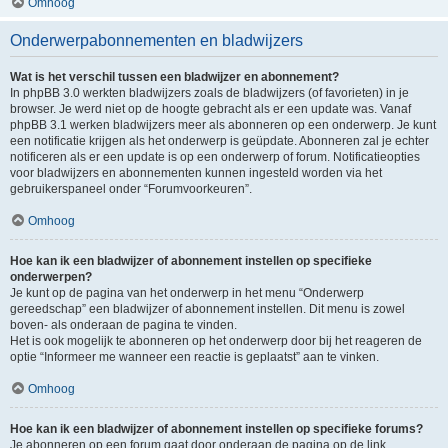
Omhoog
Onderwerpabonnementen en bladwijzers
Wat is het verschil tussen een bladwijzer en abonnement?
In phpBB 3.0 werkten bladwijzers zoals de bladwijzers (of favorieten) in je
browser. Je werd niet op de hoogte gebracht als er een update was. Vanaf
phpBB 3.1 werken bladwijzers meer als abonneren op een onderwerp. Je kunt
een notificatie krijgen als het onderwerp is geüpdate. Abonneren zal je echter
notificeren als er een update is op een onderwerp of forum. Notificatieopties
voor bladwijzers en abonnementen kunnen ingesteld worden via het
gebruikerspaneel onder “Forumvoorkeuren”.
Omhoog
Hoe kan ik een bladwijzer of abonnement instellen op specifieke
onderwerpen?
Je kunt op de pagina van het onderwerp in het menu “Onderwerp
gereedschap” een bladwijzer of abonnement instellen. Dit menu is zowel
boven- als onderaan de pagina te vinden.
Het is ook mogelijk te abonneren op het onderwerp door bij het reageren de
optie “Informeer me wanneer een reactie is geplaatst” aan te vinken.
Omhoog
Hoe kan ik een bladwijzer of abonnement instellen op specifieke forums?
Je abonneren op een forum gaat door onderaan de pagina op de link