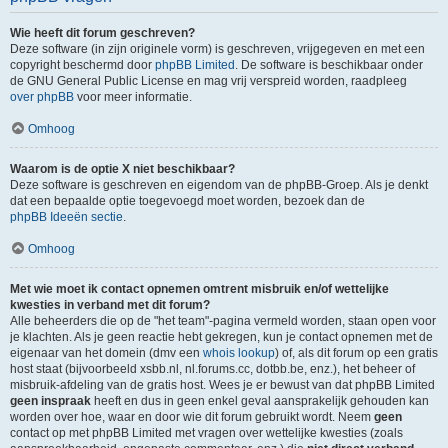
Wie heeft dit forum geschreven?
Deze software (in zijn originele vorm) is geschreven, vrijgegeven en met een
copyright beschermd door
phpBB Limited
. De software is beschikbaar onder
de GNU General Public License en mag vrij verspreid worden, raadpleeg
over phpBB
voor meer informatie.
Omhoog
Waarom is de optie X niet beschikbaar?
Deze software is geschreven en eigendom van de phpBB-Groep. Als je denkt
dat een bepaalde optie toegevoegd moet worden, bezoek dan de
phpBB Ideeën sectie
.
Omhoog
Met wie moet ik contact opnemen omtrent misbruik en/of wettelijke
kwesties in verband met dit forum?
Alle beheerders die op de "het team"-pagina vermeld worden, staan open voor
je klachten. Als je geen reactie hebt gekregen, kun je contact opnemen met de
eigenaar van het domein (dmv een
whois lookup
) of, als dit forum op een gratis
host staat (bijvoorbeeld xsbb.nl, nl.forums.cc, dotbb.be, enz.), het beheer of
misbruik-afdeling van de gratis host. Wees je er bewust van dat phpBB Limited
geen inspraak
heeft en dus in geen enkel geval aansprakelijk gehouden kan
worden over hoe, waar en door wie dit forum gebruikt wordt. Neem
geen
contact op met phpBB Limited met vragen over wettelijke kwesties (zoals