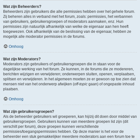
Wat zijn Beheerders?
Beheerders zijn gebruikers die alle permissies hebben over het gehele forum.
Zij beheren alles in verband met het forum, zoals: permissies, het verbannen
van gebruikers, gebruikersgroepen of moderators aanmaken, enz. Hun
permissies zijn natuurlijk afhankelijk van welke de eigenaar aan hen heeft
toegewezen. Ook afhankelijk van de beslissing van de eigenaar, hebben ze
mogelijk alle moderator permissies in de forums.
Omhoog
Wat zijn Moderators?
Moderators zijn gebruikers of gebruikersgroepen die in staan voor de
dagelijkse werking van het forum. Ze kunnen, in de forums die ze modereren,
berichten wijzigen en verwijderen; onderwerpen sluiten, openen, verplaatsen,
splitsen en verwijderen. In het algemeen moeten ze er gewoon op toe zien dat
mensen niet van het onderwerp afwijken (
off-topic
gaan) of ongepaste inhoud
plaatsen.
Omhoog
Wat zijn gebruikersgroepen?
Als de beheerder gebruikers wil groeperen, kan hij/zij dit doen door middel van
gebruikersgroepen. Gebruikers kunnen van meerdere groepen lid zijn (dit
verschilt per forum), deze groepen kunnen verschillende
permissies/toegangspermissies hebben. Op deze manier is het voor de
beheerder een stuk gemakkelijker meerdere moderators aan een forum toe te