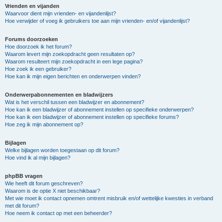
Vrienden en vijanden
Waarvoor dient mijn vrienden- en vijandenlijst?
Hoe verwijder of voeg ik gebruikers toe aan mijn vrienden- en/of vijandenlijst?
Forums doorzoeken
Hoe doorzoek ik het forum?
Waarom levert mijn zoekopdracht geen resultaten op?
Waarom resulteert mijn zoekopdracht in een lege pagina?
Hoe zoek ik een gebruiker?
Hoe kan ik mijn eigen berichten en onderwerpen vinden?
Onderwerpabonnementen en bladwijzers
Wat is het verschil tussen een bladwijzer en abonnement?
Hoe kan ik een bladwijzer of abonnement instellen op specifieke onderwerpen?
Hoe kan ik een bladwijzer of abonnement instellen op specifieke forums?
Hoe zeg ik mijn abonnement op?
Bijlagen
Welke bijlagen worden toegestaan op dit forum?
Hoe vind ik al mijn bijlagen?
phpBB vragen
Wie heeft dit forum geschreven?
Waarom is de optie X niet beschikbaar?
Met wie moet ik contact opnemen omtrent misbruik en/of wettelijke kwesties in verband
met dit forum?
Hoe neem ik contact op met een beheerder?