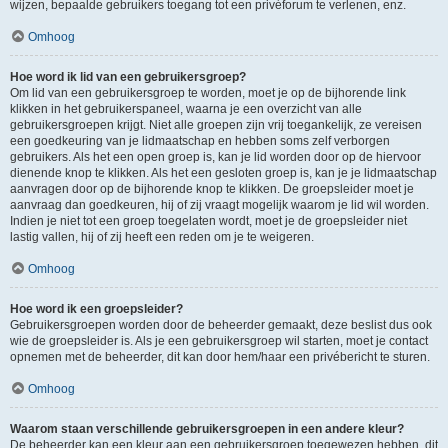
wijzen, bepaalde gebruikers toegang tot een privéforum te verlenen, enz.
Omhoog
Hoe word ik lid van een gebruikersgroep?
Om lid van een gebruikersgroep te worden, moet je op de bijhorende link
klikken in het gebruikerspaneel, waarna je een overzicht van alle
gebruikersgroepen krijgt. Niet alle groepen zijn vrij toegankelijk, ze vereisen
een goedkeuring van je lidmaatschap en hebben soms zelf verborgen
gebruikers. Als het een open groep is, kan je lid worden door op de hiervoor
dienende knop te klikken. Als het een gesloten groep is, kan je je lidmaatschap
aanvragen door op de bijhorende knop te klikken. De groepsleider moet je
aanvraag dan goedkeuren, hij of zij vraagt mogelijk waarom je lid wil worden.
Indien je niet tot een groep toegelaten wordt, moet je de groepsleider niet
lastig vallen, hij of zij heeft een reden om je te weigeren.
Omhoog
Hoe word ik een groepsleider?
Gebruikersgroepen worden door de beheerder gemaakt, deze beslist dus ook
wie de groepsleider is. Als je een gebruikersgroep wil starten, moet je contact
opnemen met de beheerder, dit kan door hem/haar een privébericht te sturen.
Omhoog
Waarom staan verschillende gebruikersgroepen in een andere kleur?
De beheerder kan een kleur aan een gebruikersgroep toegewezen hebben, dit