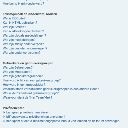
Hoe bump ik mijn onderwerp?
Tekstopmaak en onderwerp soorten
Wat is BBCode?
Kan ik HTML gebruiken?
Wat zijn Smilies?
Kan ik afbeeldingen plaatsen?
Wat zijn globale mededelingen?
Wat zijn mededelingen?
Wat zijn sticky onderwerpen?
Wat zijn gesloten onderwerpen?
Wat zijn onderwerpiconen?
Gebruikers en gebruikersgroepen
Wat zijn Beheerders?
Wat zijn Moderators?
Wat zijn gebruikersgroepen?
Hoe word ik lid van een gebruikersgroep?
Hoe word ik een groepsleider?
Waarom staan verschillende gebruikersgroepen in een andere kleur?
Wat is de "Standaard gebruikersgroep"?
Waarvoor dient de "Het Team"-link?
Privéberichten
Ik kan geen privéberichten sturen!
Ik blijf ongewenste privéberichten ontvangen!
Ik heb spam of een e-mail met ongepaste inhoud van iemand op dit forum ontvangen!