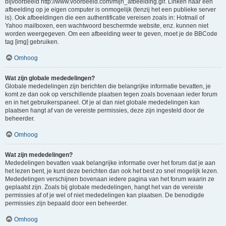
bijvoorbeeld http://www.voorbeeld.com/mijn_afbeelding.gif. Linken naar een
afbeelding op je eigen computer is onmogelijk (tenzij het een publieke server
is). Ook afbeeldingen die een authentificatie vereisen zoals in: Hotmail of
Yahoo mailboxen, een wachtwoord beschermde website, enz. kunnen niet
worden weergegeven. Om een afbeelding weer te geven, moet je de BBCode
tag [img] gebruiken.
Omhoog
Wat zijn globale mededelingen?
Globale mededelingen zijn berichten die belangrijke informatie bevatten, je
komt ze dan ook op verschillende plaatsen tegen zoals bovenaan ieder forum
en in het gebruikerspaneel. Of je al dan niet globale mededelingen kan
plaatsen hangt af van de vereiste permissies, deze zijn ingesteld door de
beheerder.
Omhoog
Wat zijn mededelingen?
Mededelingen bevatten vaak belangrijke informatie over het forum dat je aan
het lezen bent, je kunt deze berichten dan ook het best zo snel mogelijk lezen.
Mededelingen verschijnen bovenaan iedere pagina van het forum waarin ze
geplaatst zijn. Zoals bij globale mededelingen, hangt het van de vereiste
permissies af of je wel of niet mededelingen kan plaatsen. De benodigde
permissies zijn bepaald door een beheerder.
Omhoog