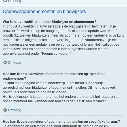
Omhoog
Onderwerpabonnementen en bladwijzers
Wat is het verschil tussen een bladwijzer en abonnement?
In phpBB 3.0 werkten bladwijzers zoals de bladwijzers (of favorieten) in je
browser. Je werd niet op de hoogte gebracht als er een update was. Vanaf
phpBB 3.1 werken bladwijzers meer als abonneren op een onderwerp. Je kunt
een notificatie krijgen als het onderwerp is geüpdate. Abonneren zal je echter
notificeren als er een update is op een onderwerp of forum. Notificatieopties
voor bladwijzers en abonnementen kunnen ingesteld worden via het
gebruikerspaneel onder “Forumvoorkeuren”.
Omhoog
Hoe kan ik een bladwijzer of abonnement instellen op specifieke
onderwerpen?
Je kunt op de pagina van het onderwerp in het menu “Onderwerp
gereedschap” een bladwijzer of abonnement instellen. Dit menu is zowel
boven- als onderaan de pagina te vinden.
Het is ook mogelijk te abonneren op het onderwerp door bij het reageren de
optie “Informeer me wanneer een reactie is geplaatst” aan te vinken.
Omhoog
Hoe kan ik een bladwijzer of abonnement instellen op specifieke forums?
Je abonneren op een forum gaat door onderaan de pagina op de link