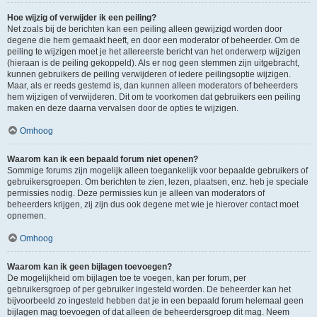
Hoe wijzig of verwijder ik een peiling?
Net zoals bij de berichten kan een peiling alleen gewijzigd worden door
degene die hem gemaakt heeft, en door een moderator of beheerder. Om de
peiling te wijzigen moet je het allereerste bericht van het onderwerp wijzigen
(hieraan is de peiling gekoppeld). Als er nog geen stemmen zijn uitgebracht,
kunnen gebruikers de peiling verwijderen of iedere peilingsoptie wijzigen.
Maar, als er reeds gestemd is, dan kunnen alleen moderators of beheerders
hem wijzigen of verwijderen. Dit om te voorkomen dat gebruikers een peiling
maken en deze daarna vervalsen door de opties te wijzigen.
Omhoog
Waarom kan ik een bepaald forum niet openen?
Sommige forums zijn mogelijk alleen toegankelijk voor bepaalde gebruikers of
gebruikersgroepen. Om berichten te zien, lezen, plaatsen, enz. heb je speciale
permissies nodig. Deze permissies kun je alleen van moderators of
beheerders krijgen, zij zijn dus ook degene met wie je hierover contact moet
opnemen.
Omhoog
Waarom kan ik geen bijlagen toevoegen?
De mogelijkheid om bijlagen toe te voegen, kan per forum, per
gebruikersgroep of per gebruiker ingesteld worden. De beheerder kan het
bijvoorbeeld zo ingesteld hebben dat je in een bepaald forum helemaal geen
bijlagen mag toevoegen of dat alleen de beheerdersgroep dit mag. Neem