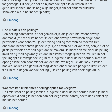
ook voor zorgen dat je onderschrift automatisch aan ieder nieuw bericht wordt
toegevoegd. Dit doe je door de bijhorende optie te activeren in het
gebruikerspaneel (het is nog altijd mogelijk om het onderschrift uit te
schakelen als je het bericht plaatst).
Omhoog
Hoe maak ik een peiling?
Een peiling aanmaken is heel gemakkelijk, als je een nieuw onderwerp
aanmaakt (of het eerste bericht in een onderwerp bewerkt en als je daar
permissies voor hebt) zou je een "voeg peiling toe" tabblad moeten zien
onderaan het berichten-gedeelte (als je dit tabblad niet kan zien, heb je niet de
juiste permissies om peilingen aan te maken). Je moet een titel voor de peiling
invullen bij "peilingsvraag" en dan minstens 2 mogelijkheden invullen in het
"peilingopties"-tekstgedeelte (limiet is ingesteld door de beheerder), met elke
optie gescheiden door middel van een nieuwe regel. Je kunt ook instellen
hoeveel opties een gebruiker mag kiezen onder "opties per gebruiker" en een
tijdslimiet in dagen voor de peiling (0 is een peiling van oneindige duur).
Omhoog
Waarom kan ik niet meer peilingsopties toevoegen?
De limiet voor de peilingsopties is ingesteld door de beheerder. Indien je meer
opties denkt nodig te hebben dan het toegestane aantal, neem dan contact op
met de beheerder.
Omhoog