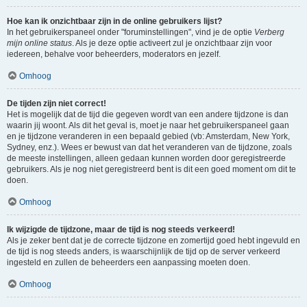
Hoe kan ik onzichtbaar zijn in de online gebruikers lijst?
In het gebruikerspaneel onder "foruminstellingen", vind je de optie
Verberg
mijn online status
. Als je deze optie activeert zul je onzichtbaar zijn voor
iedereen, behalve voor beheerders, moderators en jezelf.
Omhoog
De tijden zijn niet correct!
Het is mogelijk dat de tijd die gegeven wordt van een andere tijdzone is dan
waarin jij woont. Als dit het geval is, moet je naar het gebruikerspaneel gaan
en je tijdzone veranderen in een bepaald gebied (vb: Amsterdam, New York,
Sydney, enz.). Wees er bewust van dat het veranderen van de tijdzone, zoals
de meeste instellingen, alleen gedaan kunnen worden door geregistreerde
gebruikers. Als je nog niet geregistreerd bent is dit een goed moment om dit te
doen.
Omhoog
Ik wijzigde de tijdzone, maar de tijd is nog steeds verkeerd!
Als je zeker bent dat je de correcte tijdzone en zomertijd goed hebt ingevuld en
de tijd is nog steeds anders, is waarschijnlijk de tijd op de server verkeerd
ingesteld en zullen de beheerders een aanpassing moeten doen.
Omhoog