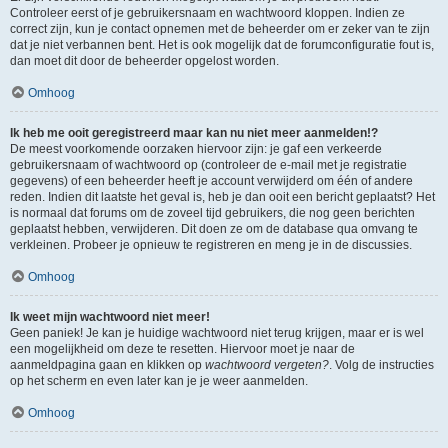
Controleer eerst of je gebruikersnaam en wachtwoord kloppen. Indien ze
correct zijn, kun je contact opnemen met de beheerder om er zeker van te zijn
dat je niet verbannen bent. Het is ook mogelijk dat de forumconfiguratie fout is,
dan moet dit door de beheerder opgelost worden.
Omhoog
Ik heb me ooit geregistreerd maar kan nu niet meer aanmelden!?
De meest voorkomende oorzaken hiervoor zijn: je gaf een verkeerde
gebruikersnaam of wachtwoord op (controleer de e-mail met je registratie
gegevens) of een beheerder heeft je account verwijderd om één of andere
reden. Indien dit laatste het geval is, heb je dan ooit een bericht geplaatst? Het
is normaal dat forums om de zoveel tijd gebruikers, die nog geen berichten
geplaatst hebben, verwijderen. Dit doen ze om de database qua omvang te
verkleinen. Probeer je opnieuw te registreren en meng je in de discussies.
Omhoog
Ik weet mijn wachtwoord niet meer!
Geen paniek! Je kan je huidige wachtwoord niet terug krijgen, maar er is wel
een mogelijkheid om deze te resetten. Hiervoor moet je naar de
aanmeldpagina gaan en klikken op
wachtwoord vergeten?
. Volg de instructies
op het scherm en even later kan je je weer aanmelden.
Omhoog