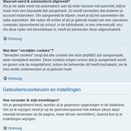
Waarom word ik automatisch afgemeld?
Als je de optie
meld mij automatisch aan bij ieder bezoek
niet aanvinkt, blijf je
maar voor een bepaalde tijd aangemeld. Zo wordt vermeden dat anderen je
account misbruiken. Om aangemeld te blijven, moet je bij het aanmelden die
optie aanvinken. We raden dit echter af als je gebruik maakt van een openbare
computer, bijvoorbeeld op school, in de bibliotheek, in een internetcafé, enz.
Als deze optie niet beschikbaar is, heeft de beheerder deze uitgeschakeld.
Omhoog
Wat doet "verwijder cookies"?
"Verwijder cookies" zorgt dat alle cookies die door phpBB3 zijn aangemaakt,
weer verwijderd worden. Deze cookies zorgen ervoor dat je aangemeld wordt
en geven ook de mogelijkheid, indien de beheerder dit heeft inschakeld, om te
zien welke onderwerpen je al gelezen hebt.
Omhoog
Gebruikersvoorkeuren en instellingen
Hoe verander ik mijn instellingen?
Als je geregistreerd bent, worden al je gegevens opgeslagen in de database.
Om ze te wijzigen moet je op de
gebruikerspaneel
link klikken (deze staat
meestal bovenaan op de pagina, maar dit kan verschillen), daarna kun je je
instellingen wijzigen.
Omhoog