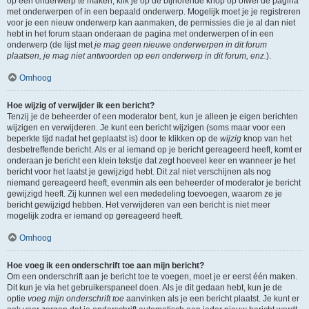
op een onderwerp te maken, klik je op de bijhorende knop op ofwel de pagina
met onderwerpen of in een bepaald onderwerp. Mogelijk moet je je registreren
voor je een nieuw onderwerp kan aanmaken, de permissies die je al dan niet
hebt in het forum staan onderaan de pagina met onderwerpen of in een
onderwerp (de lijst met
je mag geen nieuwe onderwerpen in dit forum
plaatsen, je mag niet antwoorden op een onderwerp in dit forum, enz.
).
Omhoog
Hoe wijzig of verwijder ik een bericht?
Tenzij je de beheerder of een moderator bent, kun je alleen je eigen berichten
wijzigen en verwijderen. Je kunt een bericht wijzigen (soms maar voor een
beperkte tijd nadat het geplaatst is) door te klikken op de
wijzig
knop van het
desbetreffende bericht. Als er al iemand op je bericht gereageerd heeft, komt er
onderaan je bericht een klein tekstje dat zegt hoeveel keer en wanneer je het
bericht voor het laatst je gewijzigd hebt. Dit zal niet verschijnen als nog
niemand gereageerd heeft, evenmin als een beheerder of moderator je bericht
gewijzigd heeft. Zij kunnen wel een mededeling toevoegen, waarom ze je
bericht gewijzigd hebben. Het verwijderen van een bericht is niet meer
mogelijk zodra er iemand op gereageerd heeft.
Omhoog
Hoe voeg ik een onderschrift toe aan mijn bericht?
Om een onderschrift aan je bericht toe te voegen, moet je er eerst één maken.
Dit kun je via het gebruikerspaneel doen. Als je dit gedaan hebt, kun je de
optie
voeg mijn onderschrift toe
aanvinken als je een bericht plaatst. Je kunt er