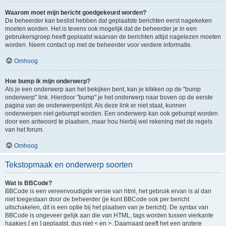
Waarom moet mijn bericht goedgekeurd worden?
De beheerder kan beslist hebben dat geplaatste berichten eerst nagekeken
moeten worden. Het is tevens ook mogelijk dat de beheerder je in een
gebruikersgroep heeft geplaatst waarvan de berichten altijd nagelezen moeten
worden. Neem contact op met de beheerder voor verdere informatie.
Omhoog
Hoe bump ik mijn onderwerp?
Als je een onderwerp aan het bekijken bent, kan je klikken op de "bump
onderwerp" link. Hierdoor "bump" je het onderwerp naar boven op de eerste
pagina van de onderwerpenlijst. Als deze link er niet staat, kunnen
onderwerpen niet gebumpt worden. Een onderwerp kan ook gebumpt worden
door een antwoord te plaatsen, maar hou hierbij wel rekening met de regels
van het forum.
Omhoog
Tekstopmaak en onderwerp soorten
Wat is BBCode?
BBCode is een vereenvoudigde versie van html, het gebruik ervan is al dan
niet toegestaan door de beheerder (je kunt BBCode ook per bericht
uitschakelen, dit is een optie bij het plaatsen van je bericht). De syntax van
BBCode is ongeveer gelijk aan die van HTML, tags worden tussen vierkante
haakjes [ en ] geplaatst, dus niet < en >. Daarnaast geeft het een grotere