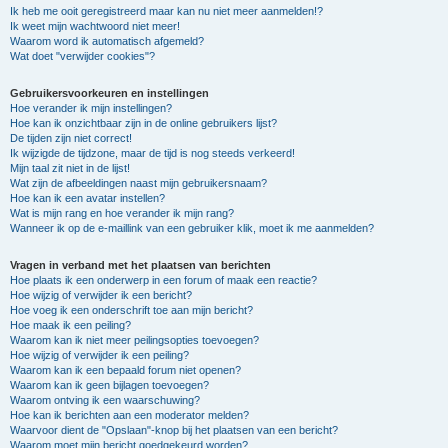
Ik heb me ooit geregistreerd maar kan nu niet meer aanmelden!?
Ik weet mijn wachtwoord niet meer!
Waarom word ik automatisch afgemeld?
Wat doet "verwijder cookies"?
Gebruikersvoorkeuren en instellingen
Hoe verander ik mijn instellingen?
Hoe kan ik onzichtbaar zijn in de online gebruikers lijst?
De tijden zijn niet correct!
Ik wijzigde de tijdzone, maar de tijd is nog steeds verkeerd!
Mijn taal zit niet in de lijst!
Wat zijn de afbeeldingen naast mijn gebruikersnaam?
Hoe kan ik een avatar instellen?
Wat is mijn rang en hoe verander ik mijn rang?
Wanneer ik op de e-maillink van een gebruiker klik, moet ik me aanmelden?
Vragen in verband met het plaatsen van berichten
Hoe plaats ik een onderwerp in een forum of maak een reactie?
Hoe wijzig of verwijder ik een bericht?
Hoe voeg ik een onderschrift toe aan mijn bericht?
Hoe maak ik een peiling?
Waarom kan ik niet meer peilingsopties toevoegen?
Hoe wijzig of verwijder ik een peiling?
Waarom kan ik een bepaald forum niet openen?
Waarom kan ik geen bijlagen toevoegen?
Waarom ontving ik een waarschuwing?
Hoe kan ik berichten aan een moderator melden?
Waarvoor dient de "Opslaan"-knop bij het plaatsen van een bericht?
Waarom moet mijn bericht goedgekeurd worden?