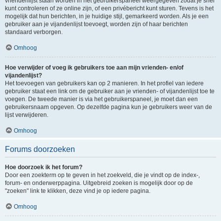
vriendenlijst staan worden in het gebruikerspaneel weergegeven zodat je snel
kunt controleren of ze online zijn, of een privébericht kunt sturen. Tevens is het
mogelijk dat hun berichten, in je huidige stijl, gemarkeerd worden. Als je een
gebruiker aan je vijandenlijst toevoegt, worden zijn of haar berichten
standaard verborgen.
Omhoog
Hoe verwijder of voeg ik gebruikers toe aan mijn vrienden- en/of
vijandenlijst?
Het toevoegen van gebruikers kan op 2 manieren. In het profiel van iedere
gebruiker staat een link om de gebruiker aan je vrienden- of vijandenlijst toe te
voegen. De tweede manier is via het gebruikerspaneel, je moet dan een
gebruikersnaam opgeven. Op dezelfde pagina kun je gebruikers weer van de
lijst verwijderen.
Omhoog
Forums doorzoeken
Hoe doorzoek ik het forum?
Door een zoekterm op te geven in het zoekveld, die je vindt op de index-,
forum- en onderwerppagina. Uitgebreid zoeken is mogelijk door op de
"zoeken" link te klikken, deze vind je op iedere pagina.
Omhoog