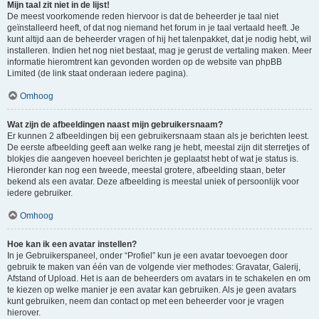
Mijn taal zit niet in de lijst!
De meest voorkomende reden hiervoor is dat de beheerder je taal niet
geïnstalleerd heeft, of dat nog niemand het forum in je taal vertaald heeft. Je
kunt altijd aan de beheerder vragen of hij het talenpakket, dat je nodig hebt, wil
installeren. Indien het nog niet bestaat, mag je gerust de vertaling maken. Meer
informatie hieromtrent kan gevonden worden op de website van phpBB
Limited (de link staat onderaan iedere pagina).
Omhoog
Wat zijn de afbeeldingen naast mijn gebruikersnaam?
Er kunnen 2 afbeeldingen bij een gebruikersnaam staan als je berichten leest.
De eerste afbeelding geeft aan welke rang je hebt, meestal zijn dit sterretjes of
blokjes die aangeven hoeveel berichten je geplaatst hebt of wat je status is.
Hieronder kan nog een tweede, meestal grotere, afbeelding staan, beter
bekend als een avatar. Deze afbeelding is meestal uniek of persoonlijk voor
iedere gebruiker.
Omhoog
Hoe kan ik een avatar instellen?
In je Gebruikerspaneel, onder “Profiel” kun je een avatar toevoegen door
gebruik te maken van één van de volgende vier methodes: Gravatar, Galerij,
Afstand of Upload. Het is aan de beheerders om avatars in te schakelen en om
te kiezen op welke manier je een avatar kan gebruiken. Als je geen avatars
kunt gebruiken, neem dan contact op met een beheerder voor je vragen
hierover.