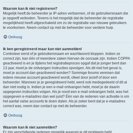
Waarom kan ik niet registreren?
Mogelijk heeft de beheerder je IP-adres verbannen, of de gebruikersnaam die
je opgeeft verboden. Tevens is het mogelijk dat de beheerder de registratie
mogelijkheid heeft uitgeschakeld om zo de registratie van nieuwe gebruikers
te voorkomen. Neem contact op met de beheerder voor verdere hulp.
Omhoog
Ik ben geregistreerd maar kan niet aanmelden!
Controleer eerst of je gebruikersnaam en wachtwoord kloppen. Indien ze
correct zijn, kan één of meerdere zaken hiervan de oorzaak zijn. Indien COPPA
geactiveerd is en je tijdens het registratieproces opgaf dat je jonger bent dan
13 jaar, moet je de ontvangen instructies opvolgen. Als dit niet het geval is,
moet je account dan geactiveerd worden? Sommige forums vereisen dat
iedere nieuwe account geactiveerd wordt, ofwel door jezelf of door een
beheerder. Wanneer je je geregistreerd hebt, werd ook medegedeeld of dit al
dan niet nodig is. Indien je een e-mail ontvangen hebt, moet je de daarin
opgegeven instructies volgen. Als je nooit een e-mail ontvangen hebt, was het
opgegeven e-mailadres dan wel juist? Één van de redenen van activatie is om
het aantal valse accounts te doen dalen. Als je zeker bent dat je e-mailadres
correct was, neem dan contact op met de beheerder.
Omhoog
Waarom kan ik niet aanmelden?
Er zijn verschillende redenen mogelijk waarom je dit probleem hebt.