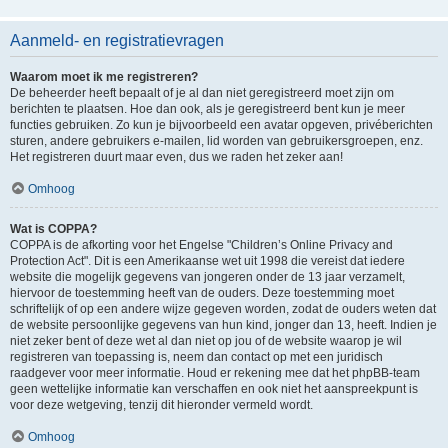
Aanmeld- en registratievragen
Waarom moet ik me registreren?
De beheerder heeft bepaalt of je al dan niet geregistreerd moet zijn om
berichten te plaatsen. Hoe dan ook, als je geregistreerd bent kun je meer
functies gebruiken. Zo kun je bijvoorbeeld een avatar opgeven, privéberichten
sturen, andere gebruikers e-mailen, lid worden van gebruikersgroepen, enz.
Het registreren duurt maar even, dus we raden het zeker aan!
Omhoog
Wat is COPPA?
COPPA is de afkorting voor het Engelse "Children’s Online Privacy and
Protection Act". Dit is een Amerikaanse wet uit 1998 die vereist dat iedere
website die mogelijk gegevens van jongeren onder de 13 jaar verzamelt,
hiervoor de toestemming heeft van de ouders. Deze toestemming moet
schriftelijk of op een andere wijze gegeven worden, zodat de ouders weten dat
de website persoonlijke gegevens van hun kind, jonger dan 13, heeft. Indien je
niet zeker bent of deze wet al dan niet op jou of de website waarop je wil
registreren van toepassing is, neem dan contact op met een juridisch
raadgever voor meer informatie. Houd er rekening mee dat het phpBB-team
geen wettelijke informatie kan verschaffen en ook niet het aanspreekpunt is
voor deze wetgeving, tenzij dit hieronder vermeld wordt.
Omhoog