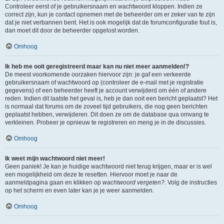
Controleer eerst of je gebruikersnaam en wachtwoord kloppen. Indien ze
correct zijn, kun je contact opnemen met de beheerder om er zeker van te zijn
dat je niet verbannen bent. Het is ook mogelijk dat de forumconfiguratie fout is,
dan moet dit door de beheerder opgelost worden.
Omhoog
Ik heb me ooit geregistreerd maar kan nu niet meer aanmelden!?
De meest voorkomende oorzaken hiervoor zijn: je gaf een verkeerde
gebruikersnaam of wachtwoord op (controleer de e-mail met je registratie
gegevens) of een beheerder heeft je account verwijderd om één of andere
reden. Indien dit laatste het geval is, heb je dan ooit een bericht geplaatst? Het
is normaal dat forums om de zoveel tijd gebruikers, die nog geen berichten
geplaatst hebben, verwijderen. Dit doen ze om de database qua omvang te
verkleinen. Probeer je opnieuw te registreren en meng je in de discussies.
Omhoog
Ik weet mijn wachtwoord niet meer!
Geen paniek! Je kan je huidige wachtwoord niet terug krijgen, maar er is wel
een mogelijkheid om deze te resetten. Hiervoor moet je naar de
aanmeldpagina gaan en klikken op
wachtwoord vergeten?
. Volg de instructies
op het scherm en even later kan je je weer aanmelden.
Omhoog