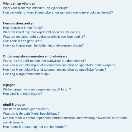
Vrienden en vijanden
Waarvoor dient mijn vrienden- en vijandenlijst?
Hoe verwijder of voeg ik gebruikers toe aan mijn vrienden- en/of vijandenlijst?
Forums doorzoeken
Hoe doorzoek ik het forum?
Waarom levert mijn zoekopdracht geen resultaten op?
Waarom resulteert mijn zoekopdracht in een lege pagina?
Hoe zoek ik een gebruiker?
Hoe kan ik mijn eigen berichten en onderwerpen vinden?
Onderwerpabonnementen en bladwijzers
Wat is het verschil tussen een bladwijzer en abonnement?
Hoe kan ik een bladwijzer of abonnement instellen op specifieke onderwerpen?
Hoe kan ik een bladwijzer of abonnement instellen op specifieke forums?
Hoe zeg ik mijn abonnement op?
Bijlagen
Welke bijlagen worden toegestaan op dit forum?
Hoe vind ik al mijn bijlagen?
phpBB vragen
Wie heeft dit forum geschreven?
Waarom is de optie X niet beschikbaar?
Met wie moet ik contact opnemen omtrent misbruik en/of wettelijke kwesties in verband
met dit forum?
Hoe neem ik contact op met een beheerder?