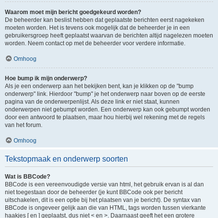
Waarom moet mijn bericht goedgekeurd worden?
De beheerder kan beslist hebben dat geplaatste berichten eerst nagekeken
moeten worden. Het is tevens ook mogelijk dat de beheerder je in een
gebruikersgroep heeft geplaatst waarvan de berichten altijd nagelezen moeten
worden. Neem contact op met de beheerder voor verdere informatie.
Omhoog
Hoe bump ik mijn onderwerp?
Als je een onderwerp aan het bekijken bent, kan je klikken op de "bump
onderwerp" link. Hierdoor "bump" je het onderwerp naar boven op de eerste
pagina van de onderwerpenlijst. Als deze link er niet staat, kunnen
onderwerpen niet gebumpt worden. Een onderwerp kan ook gebumpt worden
door een antwoord te plaatsen, maar hou hierbij wel rekening met de regels
van het forum.
Omhoog
Tekstopmaak en onderwerp soorten
Wat is BBCode?
BBCode is een vereenvoudigde versie van html, het gebruik ervan is al dan
niet toegestaan door de beheerder (je kunt BBCode ook per bericht
uitschakelen, dit is een optie bij het plaatsen van je bericht). De syntax van
BBCode is ongeveer gelijk aan die van HTML, tags worden tussen vierkante
haakjes [ en ] geplaatst, dus niet < en >. Daarnaast geeft het een grotere