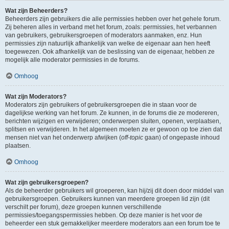
Wat zijn Beheerders?
Beheerders zijn gebruikers die alle permissies hebben over het gehele forum.
Zij beheren alles in verband met het forum, zoals: permissies, het verbannen
van gebruikers, gebruikersgroepen of moderators aanmaken, enz. Hun
permissies zijn natuurlijk afhankelijk van welke de eigenaar aan hen heeft
toegewezen. Ook afhankelijk van de beslissing van de eigenaar, hebben ze
mogelijk alle moderator permissies in de forums.
Omhoog
Wat zijn Moderators?
Moderators zijn gebruikers of gebruikersgroepen die in staan voor de
dagelijkse werking van het forum. Ze kunnen, in de forums die ze modereren,
berichten wijzigen en verwijderen; onderwerpen sluiten, openen, verplaatsen,
splitsen en verwijderen. In het algemeen moeten ze er gewoon op toe zien dat
mensen niet van het onderwerp afwijken (
off-topic
gaan) of ongepaste inhoud
plaatsen.
Omhoog
Wat zijn gebruikersgroepen?
Als de beheerder gebruikers wil groeperen, kan hij/zij dit doen door middel van
gebruikersgroepen. Gebruikers kunnen van meerdere groepen lid zijn (dit
verschilt per forum), deze groepen kunnen verschillende
permissies/toegangspermissies hebben. Op deze manier is het voor de
beheerder een stuk gemakkelijker meerdere moderators aan een forum toe te