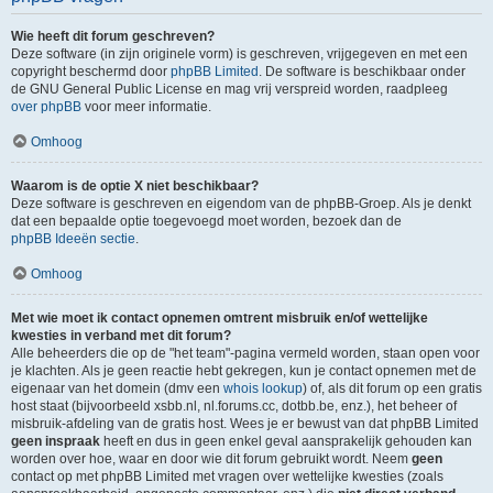
Wie heeft dit forum geschreven?
Deze software (in zijn originele vorm) is geschreven, vrijgegeven en met een
copyright beschermd door
phpBB Limited
. De software is beschikbaar onder
de GNU General Public License en mag vrij verspreid worden, raadpleeg
over phpBB
voor meer informatie.
Omhoog
Waarom is de optie X niet beschikbaar?
Deze software is geschreven en eigendom van de phpBB-Groep. Als je denkt
dat een bepaalde optie toegevoegd moet worden, bezoek dan de
phpBB Ideeën sectie
.
Omhoog
Met wie moet ik contact opnemen omtrent misbruik en/of wettelijke
kwesties in verband met dit forum?
Alle beheerders die op de "het team"-pagina vermeld worden, staan open voor
je klachten. Als je geen reactie hebt gekregen, kun je contact opnemen met de
eigenaar van het domein (dmv een
whois lookup
) of, als dit forum op een gratis
host staat (bijvoorbeeld xsbb.nl, nl.forums.cc, dotbb.be, enz.), het beheer of
misbruik-afdeling van de gratis host. Wees je er bewust van dat phpBB Limited
geen inspraak
heeft en dus in geen enkel geval aansprakelijk gehouden kan
worden over hoe, waar en door wie dit forum gebruikt wordt. Neem
geen
contact op met phpBB Limited met vragen over wettelijke kwesties (zoals