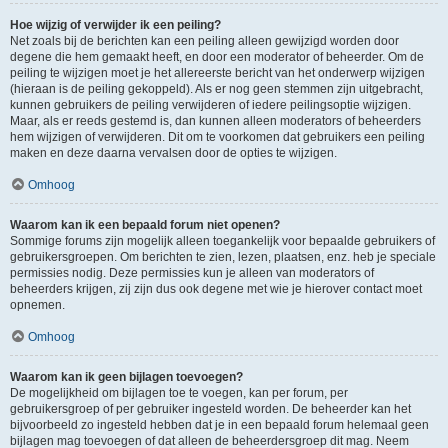
Hoe wijzig of verwijder ik een peiling?
Net zoals bij de berichten kan een peiling alleen gewijzigd worden door
degene die hem gemaakt heeft, en door een moderator of beheerder. Om de
peiling te wijzigen moet je het allereerste bericht van het onderwerp wijzigen
(hieraan is de peiling gekoppeld). Als er nog geen stemmen zijn uitgebracht,
kunnen gebruikers de peiling verwijderen of iedere peilingsoptie wijzigen.
Maar, als er reeds gestemd is, dan kunnen alleen moderators of beheerders
hem wijzigen of verwijderen. Dit om te voorkomen dat gebruikers een peiling
maken en deze daarna vervalsen door de opties te wijzigen.
Omhoog
Waarom kan ik een bepaald forum niet openen?
Sommige forums zijn mogelijk alleen toegankelijk voor bepaalde gebruikers of
gebruikersgroepen. Om berichten te zien, lezen, plaatsen, enz. heb je speciale
permissies nodig. Deze permissies kun je alleen van moderators of
beheerders krijgen, zij zijn dus ook degene met wie je hierover contact moet
opnemen.
Omhoog
Waarom kan ik geen bijlagen toevoegen?
De mogelijkheid om bijlagen toe te voegen, kan per forum, per
gebruikersgroep of per gebruiker ingesteld worden. De beheerder kan het
bijvoorbeeld zo ingesteld hebben dat je in een bepaald forum helemaal geen
bijlagen mag toevoegen of dat alleen de beheerdersgroep dit mag. Neem