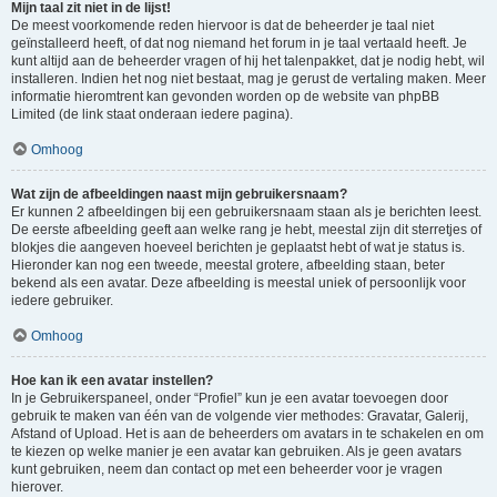
Mijn taal zit niet in de lijst!
De meest voorkomende reden hiervoor is dat de beheerder je taal niet
geïnstalleerd heeft, of dat nog niemand het forum in je taal vertaald heeft. Je
kunt altijd aan de beheerder vragen of hij het talenpakket, dat je nodig hebt, wil
installeren. Indien het nog niet bestaat, mag je gerust de vertaling maken. Meer
informatie hieromtrent kan gevonden worden op de website van phpBB
Limited (de link staat onderaan iedere pagina).
Omhoog
Wat zijn de afbeeldingen naast mijn gebruikersnaam?
Er kunnen 2 afbeeldingen bij een gebruikersnaam staan als je berichten leest.
De eerste afbeelding geeft aan welke rang je hebt, meestal zijn dit sterretjes of
blokjes die aangeven hoeveel berichten je geplaatst hebt of wat je status is.
Hieronder kan nog een tweede, meestal grotere, afbeelding staan, beter
bekend als een avatar. Deze afbeelding is meestal uniek of persoonlijk voor
iedere gebruiker.
Omhoog
Hoe kan ik een avatar instellen?
In je Gebruikerspaneel, onder “Profiel” kun je een avatar toevoegen door
gebruik te maken van één van de volgende vier methodes: Gravatar, Galerij,
Afstand of Upload. Het is aan de beheerders om avatars in te schakelen en om
te kiezen op welke manier je een avatar kan gebruiken. Als je geen avatars
kunt gebruiken, neem dan contact op met een beheerder voor je vragen
hierover.