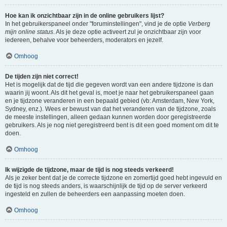
Hoe kan ik onzichtbaar zijn in de online gebruikers lijst?
In het gebruikerspaneel onder "foruminstellingen", vind je de optie
Verberg
mijn online status
. Als je deze optie activeert zul je onzichtbaar zijn voor
iedereen, behalve voor beheerders, moderators en jezelf.
Omhoog
De tijden zijn niet correct!
Het is mogelijk dat de tijd die gegeven wordt van een andere tijdzone is dan
waarin jij woont. Als dit het geval is, moet je naar het gebruikerspaneel gaan
en je tijdzone veranderen in een bepaald gebied (vb: Amsterdam, New York,
Sydney, enz.). Wees er bewust van dat het veranderen van de tijdzone, zoals
de meeste instellingen, alleen gedaan kunnen worden door geregistreerde
gebruikers. Als je nog niet geregistreerd bent is dit een goed moment om dit te
doen.
Omhoog
Ik wijzigde de tijdzone, maar de tijd is nog steeds verkeerd!
Als je zeker bent dat je de correcte tijdzone en zomertijd goed hebt ingevuld en
de tijd is nog steeds anders, is waarschijnlijk de tijd op de server verkeerd
ingesteld en zullen de beheerders een aanpassing moeten doen.
Omhoog