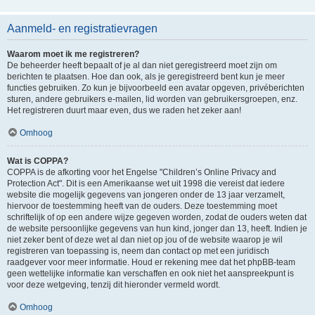
Aanmeld- en registratievragen
Waarom moet ik me registreren?
De beheerder heeft bepaalt of je al dan niet geregistreerd moet zijn om
berichten te plaatsen. Hoe dan ook, als je geregistreerd bent kun je meer
functies gebruiken. Zo kun je bijvoorbeeld een avatar opgeven, privéberichten
sturen, andere gebruikers e-mailen, lid worden van gebruikersgroepen, enz.
Het registreren duurt maar even, dus we raden het zeker aan!
Omhoog
Wat is COPPA?
COPPA is de afkorting voor het Engelse "Children’s Online Privacy and
Protection Act". Dit is een Amerikaanse wet uit 1998 die vereist dat iedere
website die mogelijk gegevens van jongeren onder de 13 jaar verzamelt,
hiervoor de toestemming heeft van de ouders. Deze toestemming moet
schriftelijk of op een andere wijze gegeven worden, zodat de ouders weten dat
de website persoonlijke gegevens van hun kind, jonger dan 13, heeft. Indien je
niet zeker bent of deze wet al dan niet op jou of de website waarop je wil
registreren van toepassing is, neem dan contact op met een juridisch
raadgever voor meer informatie. Houd er rekening mee dat het phpBB-team
geen wettelijke informatie kan verschaffen en ook niet het aanspreekpunt is
voor deze wetgeving, tenzij dit hieronder vermeld wordt.
Omhoog