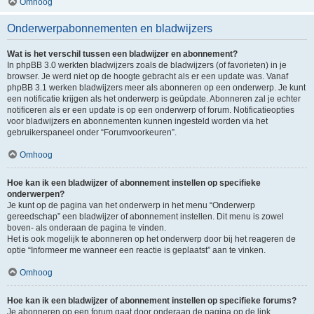
Omhoog
Onderwerpabonnementen en bladwijzers
Wat is het verschil tussen een bladwijzer en abonnement?
In phpBB 3.0 werkten bladwijzers zoals de bladwijzers (of favorieten) in je
browser. Je werd niet op de hoogte gebracht als er een update was. Vanaf
phpBB 3.1 werken bladwijzers meer als abonneren op een onderwerp. Je kunt
een notificatie krijgen als het onderwerp is geüpdate. Abonneren zal je echter
notificeren als er een update is op een onderwerp of forum. Notificatieopties
voor bladwijzers en abonnementen kunnen ingesteld worden via het
gebruikerspaneel onder “Forumvoorkeuren”.
Omhoog
Hoe kan ik een bladwijzer of abonnement instellen op specifieke
onderwerpen?
Je kunt op de pagina van het onderwerp in het menu “Onderwerp
gereedschap” een bladwijzer of abonnement instellen. Dit menu is zowel
boven- als onderaan de pagina te vinden.
Het is ook mogelijk te abonneren op het onderwerp door bij het reageren de
optie “Informeer me wanneer een reactie is geplaatst” aan te vinken.
Omhoog
Hoe kan ik een bladwijzer of abonnement instellen op specifieke forums?
Je abonneren op een forum gaat door onderaan de pagina op de link