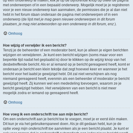
op een onderwerp te maken, klik je op de bijhorende knop op ofwel de pagina
met onderwerpen of in een bepaald onderwerp. Mogelijk moet je je registreren
voor je een nieuw onderwerp kan aanmaken, de permissies die je al dan niet
hebt in het forum staan onderaan de pagina met onderwerpen of in een
onderwerp (de lijst met
je mag geen nieuwe onderwerpen in dit forum
plaatsen, je mag niet antwoorden op een onderwerp in dit forum, enz.
).
Omhoog
Hoe wijzig of verwijder ik een bericht?
Tenzij je de beheerder of een moderator bent, kun je alleen je eigen berichten
wijzigen en verwijderen. Je kunt een bericht wijzigen (soms maar voor een
beperkte tijd nadat het geplaatst is) door te klikken op de
wijzig
knop van het
desbetreffende bericht. Als er al iemand op je bericht gereageerd heeft, komt er
onderaan je bericht een klein tekstje dat zegt hoeveel keer en wanneer je het
bericht voor het laatst je gewijzigd hebt. Dit zal niet verschijnen als nog
niemand gereageerd heeft, evenmin als een beheerder of moderator je bericht
gewijzigd heeft. Zij kunnen wel een mededeling toevoegen, waarom ze je
bericht gewijzigd hebben. Het verwijderen van een bericht is niet meer
mogelijk zodra er iemand op gereageerd heeft.
Omhoog
Hoe voeg ik een onderschrift toe aan mijn bericht?
Om een onderschrift aan je bericht toe te voegen, moet je er eerst één maken.
Dit kun je via het gebruikerspaneel doen. Als je dit gedaan hebt, kun je de
optie
voeg mijn onderschrift toe
aanvinken als je een bericht plaatst. Je kunt er