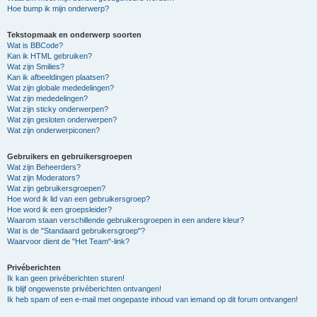
Hoe bump ik mijn onderwerp?
Tekstopmaak en onderwerp soorten
Wat is BBCode?
Kan ik HTML gebruiken?
Wat zijn Smilies?
Kan ik afbeeldingen plaatsen?
Wat zijn globale mededelingen?
Wat zijn mededelingen?
Wat zijn sticky onderwerpen?
Wat zijn gesloten onderwerpen?
Wat zijn onderwerpiconen?
Gebruikers en gebruikersgroepen
Wat zijn Beheerders?
Wat zijn Moderators?
Wat zijn gebruikersgroepen?
Hoe word ik lid van een gebruikersgroep?
Hoe word ik een groepsleider?
Waarom staan verschillende gebruikersgroepen in een andere kleur?
Wat is de "Standaard gebruikersgroep"?
Waarvoor dient de "Het Team"-link?
Privéberichten
Ik kan geen privéberichten sturen!
Ik blijf ongewenste privéberichten ontvangen!
Ik heb spam of een e-mail met ongepaste inhoud van iemand op dit forum ontvangen!