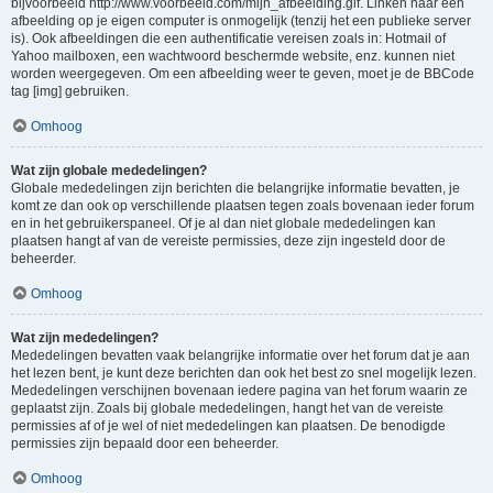
bijvoorbeeld http://www.voorbeeld.com/mijn_afbeelding.gif. Linken naar een
afbeelding op je eigen computer is onmogelijk (tenzij het een publieke server
is). Ook afbeeldingen die een authentificatie vereisen zoals in: Hotmail of
Yahoo mailboxen, een wachtwoord beschermde website, enz. kunnen niet
worden weergegeven. Om een afbeelding weer te geven, moet je de BBCode
tag [img] gebruiken.
Omhoog
Wat zijn globale mededelingen?
Globale mededelingen zijn berichten die belangrijke informatie bevatten, je
komt ze dan ook op verschillende plaatsen tegen zoals bovenaan ieder forum
en in het gebruikerspaneel. Of je al dan niet globale mededelingen kan
plaatsen hangt af van de vereiste permissies, deze zijn ingesteld door de
beheerder.
Omhoog
Wat zijn mededelingen?
Mededelingen bevatten vaak belangrijke informatie over het forum dat je aan
het lezen bent, je kunt deze berichten dan ook het best zo snel mogelijk lezen.
Mededelingen verschijnen bovenaan iedere pagina van het forum waarin ze
geplaatst zijn. Zoals bij globale mededelingen, hangt het van de vereiste
permissies af of je wel of niet mededelingen kan plaatsen. De benodigde
permissies zijn bepaald door een beheerder.
Omhoog