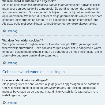
Waarom word ik automatisch afgemeld?
Als je de optie
meld mij automatisch aan bij ieder bezoek
niet aanvinkt, blijf je
maar voor een bepaalde tijd aangemeld. Zo wordt vermeden dat anderen je
account misbruiken. Om aangemeld te blijven, moet je bij het aanmelden die
optie aanvinken. We raden dit echter af als je gebruik maakt van een openbare
computer, bijvoorbeeld op school, in de bibliotheek, in een internetcafé, enz.
Als deze optie niet beschikbaar is, heeft de beheerder deze uitgeschakeld.
Omhoog
Wat doet "verwijder cookies"?
"Verwijder cookies" zorgt dat alle cookies die door phpBB3 zijn aangemaakt,
weer verwijderd worden. Deze cookies zorgen ervoor dat je aangemeld wordt
en geven ook de mogelijkheid, indien de beheerder dit heeft inschakeld, om te
zien welke onderwerpen je al gelezen hebt.
Omhoog
Gebruikersvoorkeuren en instellingen
Hoe verander ik mijn instellingen?
Als je geregistreerd bent, worden al je gegevens opgeslagen in de database.
Om ze te wijzigen moet je op de
gebruikerspaneel
link klikken (deze staat
meestal bovenaan op de pagina, maar dit kan verschillen), daarna kun je je
instellingen wijzigen.
Omhoog