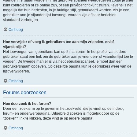
vriendenlijst staan worden in het gebruikerspaneel weergegeven zodat je snel
kunt controleren of ze online zijn, of een privébericht kunt sturen. Tevens is het
mogelijk dat hun berichten, in je huidige stijl, gemarkeerd worden. Als je een
gebruiker aan je vijandenlijst toevoegt, worden zijn of haar berichten
standaard verborgen.
Omhoog
Hoe verwijder of voeg ik gebruikers toe aan mijn vrienden- en/of
vijandenlijst?
Het toevoegen van gebruikers kan op 2 manieren. In het profiel van iedere
gebruiker staat een link om de gebruiker aan je vrienden- of vijandenlijst toe te
voegen. De tweede manier is via het gebruikerspaneel, je moet dan een
gebruikersnaam opgeven. Op dezelfde pagina kun je gebruikers weer van de
lijst verwijderen.
Omhoog
Forums doorzoeken
Hoe doorzoek ik het forum?
Door een zoekterm op te geven in het zoekveld, die je vindt op de index-,
forum- en onderwerppagina. Uitgebreid zoeken is mogelijk door op de
"zoeken" link te klikken, deze vind je op iedere pagina.
Omhoog