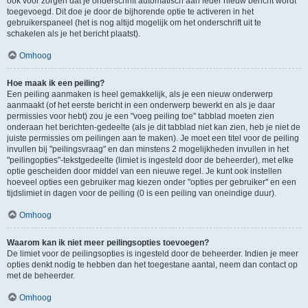
ook voor zorgen dat je onderschrift automatisch aan ieder nieuw bericht wordt
toegevoegd. Dit doe je door de bijhorende optie te activeren in het
gebruikerspaneel (het is nog altijd mogelijk om het onderschrift uit te
schakelen als je het bericht plaatst).
Omhoog
Hoe maak ik een peiling?
Een peiling aanmaken is heel gemakkelijk, als je een nieuw onderwerp
aanmaakt (of het eerste bericht in een onderwerp bewerkt en als je daar
permissies voor hebt) zou je een "voeg peiling toe" tabblad moeten zien
onderaan het berichten-gedeelte (als je dit tabblad niet kan zien, heb je niet de
juiste permissies om peilingen aan te maken). Je moet een titel voor de peiling
invullen bij "peilingsvraag" en dan minstens 2 mogelijkheden invullen in het
"peilingopties"-tekstgedeelte (limiet is ingesteld door de beheerder), met elke
optie gescheiden door middel van een nieuwe regel. Je kunt ook instellen
hoeveel opties een gebruiker mag kiezen onder "opties per gebruiker" en een
tijdslimiet in dagen voor de peiling (0 is een peiling van oneindige duur).
Omhoog
Waarom kan ik niet meer peilingsopties toevoegen?
De limiet voor de peilingsopties is ingesteld door de beheerder. Indien je meer
opties denkt nodig te hebben dan het toegestane aantal, neem dan contact op
met de beheerder.
Omhoog