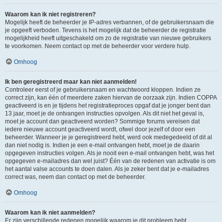
Waarom kan ik niet registreren?
Mogelijk heeft de beheerder je IP-adres verbannen, of de gebruikersnaam die
je opgeeft verboden. Tevens is het mogelijk dat de beheerder de registratie
mogelijkheid heeft uitgeschakeld om zo de registratie van nieuwe gebruikers
te voorkomen. Neem contact op met de beheerder voor verdere hulp.
Omhoog
Ik ben geregistreerd maar kan niet aanmelden!
Controleer eerst of je gebruikersnaam en wachtwoord kloppen. Indien ze
correct zijn, kan één of meerdere zaken hiervan de oorzaak zijn. Indien COPPA
geactiveerd is en je tijdens het registratieproces opgaf dat je jonger bent dan
13 jaar, moet je de ontvangen instructies opvolgen. Als dit niet het geval is,
moet je account dan geactiveerd worden? Sommige forums vereisen dat
iedere nieuwe account geactiveerd wordt, ofwel door jezelf of door een
beheerder. Wanneer je je geregistreerd hebt, werd ook medegedeeld of dit al
dan niet nodig is. Indien je een e-mail ontvangen hebt, moet je de daarin
opgegeven instructies volgen. Als je nooit een e-mail ontvangen hebt, was het
opgegeven e-mailadres dan wel juist? Één van de redenen van activatie is om
het aantal valse accounts te doen dalen. Als je zeker bent dat je e-mailadres
correct was, neem dan contact op met de beheerder.
Omhoog
Waarom kan ik niet aanmelden?
Er zijn verschillende redenen mogelijk waarom je dit probleem hebt.