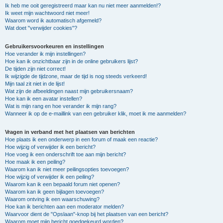
Ik heb me ooit geregistreerd maar kan nu niet meer aanmelden!?
Ik weet mijn wachtwoord niet meer!
Waarom word ik automatisch afgemeld?
Wat doet "verwijder cookies"?
Gebruikersvoorkeuren en instellingen
Hoe verander ik mijn instellingen?
Hoe kan ik onzichtbaar zijn in de online gebruikers lijst?
De tijden zijn niet correct!
Ik wijzigde de tijdzone, maar de tijd is nog steeds verkeerd!
Mijn taal zit niet in de lijst!
Wat zijn de afbeeldingen naast mijn gebruikersnaam?
Hoe kan ik een avatar instellen?
Wat is mijn rang en hoe verander ik mijn rang?
Wanneer ik op de e-maillink van een gebruiker klik, moet ik me aanmelden?
Vragen in verband met het plaatsen van berichten
Hoe plaats ik een onderwerp in een forum of maak een reactie?
Hoe wijzig of verwijder ik een bericht?
Hoe voeg ik een onderschrift toe aan mijn bericht?
Hoe maak ik een peiling?
Waarom kan ik niet meer peilingsopties toevoegen?
Hoe wijzig of verwijder ik een peiling?
Waarom kan ik een bepaald forum niet openen?
Waarom kan ik geen bijlagen toevoegen?
Waarom ontving ik een waarschuwing?
Hoe kan ik berichten aan een moderator melden?
Waarvoor dient de "Opslaan"-knop bij het plaatsen van een bericht?
Waarom moet mijn bericht goedgekeurd worden?