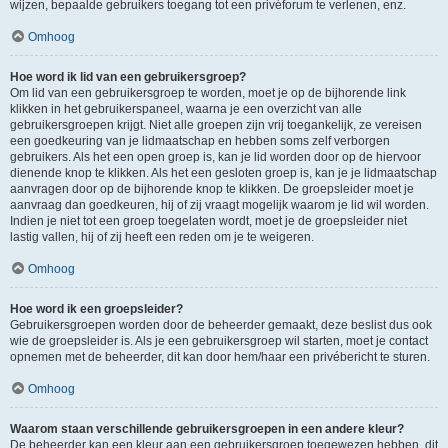
wijzen, bepaalde gebruikers toegang tot een privéforum te verlenen, enz.
Omhoog
Hoe word ik lid van een gebruikersgroep?
Om lid van een gebruikersgroep te worden, moet je op de bijhorende link
klikken in het gebruikerspaneel, waarna je een overzicht van alle
gebruikersgroepen krijgt. Niet alle groepen zijn vrij toegankelijk, ze vereisen
een goedkeuring van je lidmaatschap en hebben soms zelf verborgen
gebruikers. Als het een open groep is, kan je lid worden door op de hiervoor
dienende knop te klikken. Als het een gesloten groep is, kan je je lidmaatschap
aanvragen door op de bijhorende knop te klikken. De groepsleider moet je
aanvraag dan goedkeuren, hij of zij vraagt mogelijk waarom je lid wil worden.
Indien je niet tot een groep toegelaten wordt, moet je de groepsleider niet
lastig vallen, hij of zij heeft een reden om je te weigeren.
Omhoog
Hoe word ik een groepsleider?
Gebruikersgroepen worden door de beheerder gemaakt, deze beslist dus ook
wie de groepsleider is. Als je een gebruikersgroep wil starten, moet je contact
opnemen met de beheerder, dit kan door hem/haar een privébericht te sturen.
Omhoog
Waarom staan verschillende gebruikersgroepen in een andere kleur?
De beheerder kan een kleur aan een gebruikersgroep toegewezen hebben, dit