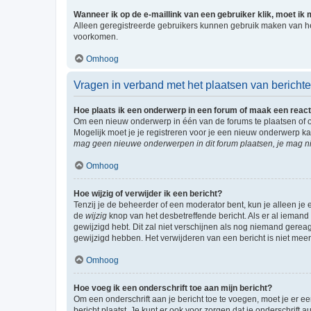
Wanneer ik op de e-maillink van een gebruiker klik, moet i
Alleen geregistreerde gebruikers kunnen gebruik maken van he
voorkomen.
Omhoog
Vragen in verband met het plaatsen van bericht
Hoe plaats ik een onderwerp in een forum of maak een react
Om een nieuw onderwerp in één van de forums te plaatsen of 
Mogelijk moet je je registreren voor je een nieuw onderwerp k
mag geen nieuwe onderwerpen in dit forum plaatsen, je mag ni
Omhoog
Hoe wijzig of verwijder ik een bericht?
Tenzij je de beheerder of een moderator bent, kun je alleen je 
de
wijzig
knop van het desbetreffende bericht. Als er al iemand o
gewijzigd hebt. Dit zal niet verschijnen als nog niemand gere
gewijzigd hebben. Het verwijderen van een bericht is niet mee
Omhoog
Hoe voeg ik een onderschrift toe aan mijn bericht?
Om een onderschrift aan je bericht toe te voegen, moet je er ee
bericht plaatst. Je kunt er ook voor zorgen dat je onderschrift 