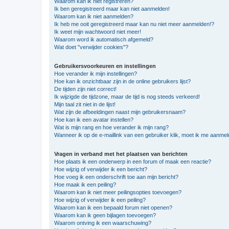
Waarom kan ik niet registreren?
Ik ben geregistreerd maar kan niet aanmelden!
Waarom kan ik niet aanmelden?
Ik heb me ooit geregistreerd maar kan nu niet meer aanmelden!?
Ik weet mijn wachtwoord niet meer!
Waarom word ik automatisch afgemeld?
Wat doet "verwijder cookies"?
Gebruikersvoorkeuren en instellingen
Hoe verander ik mijn instellingen?
Hoe kan ik onzichtbaar zijn in de online gebruikers lijst?
De tijden zijn niet correct!
Ik wijzigde de tijdzone, maar de tijd is nog steeds verkeerd!
Mijn taal zit niet in de lijst!
Wat zijn de afbeeldingen naast mijn gebruikersnaam?
Hoe kan ik een avatar instellen?
Wat is mijn rang en hoe verander ik mijn rang?
Wanneer ik op de e-maillink van een gebruiker klik, moet ik me aanme
Vragen in verband met het plaatsen van berichten
Hoe plaats ik een onderwerp in een forum of maak een reactie?
Hoe wijzig of verwijder ik een bericht?
Hoe voeg ik een onderschrift toe aan mijn bericht?
Hoe maak ik een peiling?
Waarom kan ik niet meer peilingsopties toevoegen?
Hoe wijzig of verwijder ik een peiling?
Waarom kan ik een bepaald forum niet openen?
Waarom kan ik geen bijlagen toevoegen?
Waarom ontving ik een waarschuwing?