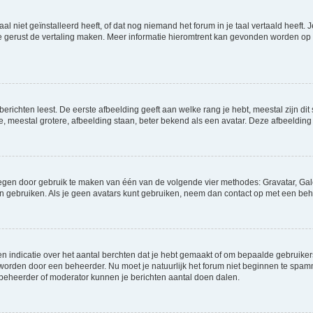
niet geïnstalleerd heeft, of dat nog niemand het forum in je taal vertaald heeft. Je
ag je gerust de vertaling maken. Meer informatie hieromtrent kan gevonden worden o
richten leest. De eerste afbeelding geeft aan welke rang je hebt, meestal zijn dit 
e, meestal grotere, afbeelding staan, beter bekend als een avatar. Deze afbeelding 
oegen door gebruik te maken van één van de volgende vier methodes: Gravatar, Gale
n gebruiken. Als je geen avatars kunt gebruiken, neem dan contact op met een beh
indicatie over het aantal berchten dat je hebt gemaakt of om bepaalde gebruikers 
d worden door een beheerder. Nu moet je natuurlijk het forum niet beginnen te sp
en beheerder of moderator kunnen je berichten aantal doen dalen.