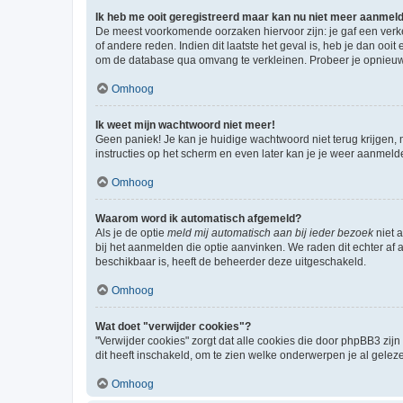
Ik heb me ooit geregistreerd maar kan nu niet meer aanmel
De meest voorkomende oorzaken hiervoor zijn: je gaf een verk
of andere reden. Indien dit laatste het geval is, heb je dan oo
om de database qua omvang te verkleinen. Probeer je opnieuw t
Omhoog
Ik weet mijn wachtwoord niet meer!
Geen paniek! Je kan je huidige wachtwoord niet terug krijgen,
instructies op het scherm en even later kan je je weer aanmeld
Omhoog
Waarom word ik automatisch afgemeld?
Als je de optie
meld mij automatisch aan bij ieder bezoek
niet 
bij het aanmelden die optie aanvinken. We raden dit echter af a
beschikbaar is, heeft de beheerder deze uitgeschakeld.
Omhoog
Wat doet "verwijder cookies"?
"Verwijder cookies" zorgt dat alle cookies die door phpBB3 z
dit heeft inschakeld, om te zien welke onderwerpen je al gelez
Omhoog