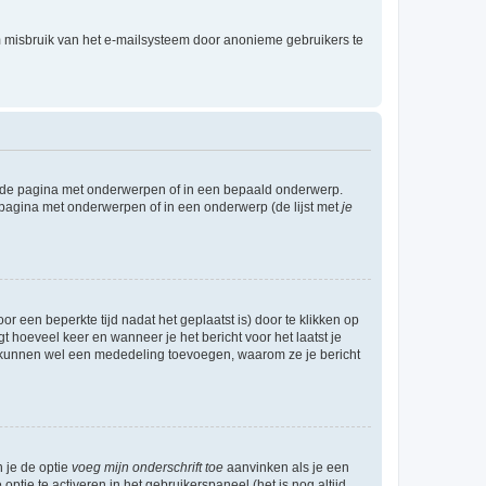
m misbruik van het e-mailsysteem door anonieme gebruikers te
l de pagina met onderwerpen of in een bepaald onderwerp.
 pagina met onderwerpen of in een onderwerp (de lijst met
je
r een beperkte tijd nadat het geplaatst is) door te klikken op
gt hoeveel keer en wanneer je het bericht voor het laatst je
Zij kunnen wel een mededeling toevoegen, waarom ze je bericht
n je de optie
voeg mijn onderschrift toe
aanvinken als je een
optie te activeren in het gebruikerspaneel (het is nog altijd