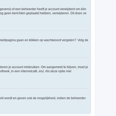
egevens) of een beheerder heeft je account verwijderd om één
e nog geen berichten geplaatst hebben, verwijderen. Dit doen ze
anmeldpagina gaan en klikken op
wachtwoord vergeten?
. Volg de
nderen je account misbruiken. Om aangemeld te blijven, moet je
theek, in een internetcafé, enz. Als deze optie niet
eld wordt en geven ook de mogelijkheid, indien de beheerder