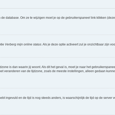
n de database. Om ze te wijzigen moet je op de
gebruikerspaneel
link klikken (dez
ptie
Verberg mijn online status
. Als je deze optie activeert zul je onzichtbaar zijn 
jdzone is dan waarin jij woont. Als dit het geval is, moet je naar het gebruikerspan
t veranderen van de tijdzone, zoals de meeste instellingen, alleen gedaan kunnen
 hebt ingevuld en de tijd is nog steeds anders, is waarschijnlijk de tijd op de serv