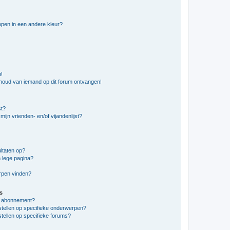
pen in een andere kleur?
n!
nhoud van iemand op dit forum ontvangen!
st?
ijn vrienden- en/of vijandenlijst?
ltaten op?
 lege pagina?
erpen vinden?
s
en abonnement?
stellen op specifieke onderwerpen?
tellen op specifieke forums?