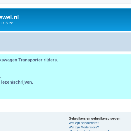
ewel.nl
 ID. Buzz
kswagen Transporter rijders.
.
 lezen/schrijven.
Gebruikers en gebruikersgroepen
Wat zijn Beheerders?
Wat zijn Moderators?