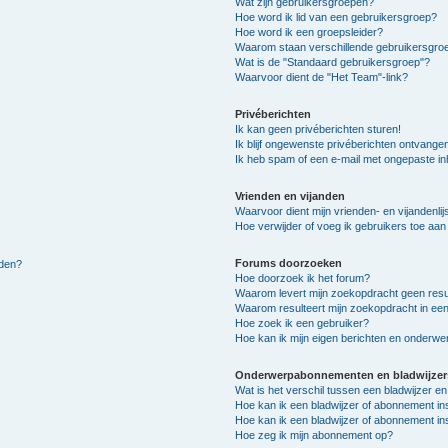
Wat zijn gebruikersgroepen?
Hoe word ik lid van een gebruikersgroep?
Hoe word ik een groepsleider?
Waarom staan verschillende gebruikersgroe
Wat is de "Standaard gebruikersgroep"?
Waarvoor dient de "Het Team"-link?
Privéberichten
Ik kan geen privéberichten sturen!
Ik blijf ongewenste privéberichten ontvange
Ik heb spam of een e-mail met ongepaste i
Vrienden en vijanden
Waarvoor dient mijn vrienden- en vijandenlij
Hoe verwijder of voeg ik gebruikers toe aan m
Forums doorzoeken
lden?
Hoe doorzoek ik het forum?
Waarom levert mijn zoekopdracht geen resu
Waarom resulteert mijn zoekopdracht in een
Hoe zoek ik een gebruiker?
Hoe kan ik mijn eigen berichten en onderw
Onderwerpabonnementen en bladwijzer
Wat is het verschil tussen een bladwijzer 
Hoe kan ik een bladwijzer of abonnement in
Hoe kan ik een bladwijzer of abonnement ins
Hoe zeg ik mijn abonnement op?