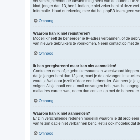
verzamelt, hiervoor de toestemming heeft van de ouders. Deze
kind, jonger dan 13, heeft. Indien je niet zeker bent of deze w
informatie. Houd er rekening mee dat het phpBB-team geen wette
Omhoog
Waarom kan ik niet registreren?
Mogelijk heeft de beheerder je IP-adres verbannen, of de gebru
van nieuwe gebruikers te voorkomen. Neem contact op met de 
Omhoog
Ik ben geregistreerd maar kan niet aanmelden!
Controleer eerst of je gebruikersnaam en wachtwoord kloppen. I
dat je jonger bent dan 13 jaar, moet je de ontvangen instructi
wordt, ofwel door jezelf of door een beheerder. Wanneer je je 
volgen. Als je nooit een e-mail ontvangen hebt, was het opgege
mailadres correct was, neem dan contact op met de beheerder.
Omhoog
Waarom kan ik niet aanmelden?
Er zijn verschillende redenen mogelijk waarom je dit probleem
van te zijn dat je niet verbannen bent. Het is ook mogelijk dat
Omhoog