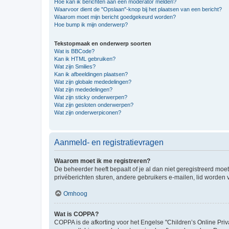
Hoe kan ik berichten aan een moderator melden?
Waarvoor dient de "Opslaan"-knop bij het plaatsen van een bericht?
Waarom moet mijn bericht goedgekeurd worden?
Hoe bump ik mijn onderwerp?
Tekstopmaak en onderwerp soorten
Wat is BBCode?
Kan ik HTML gebruiken?
Wat zijn Smilies?
Kan ik afbeeldingen plaatsen?
Wat zijn globale mededelingen?
Wat zijn mededelingen?
Wat zijn sticky onderwerpen?
Wat zijn gesloten onderwerpen?
Wat zijn onderwerpiconen?
Aanmeld- en registratievragen
Waarom moet ik me registreren?
De beheerder heeft bepaalt of je al dan niet geregistreerd moet
privéberichten sturen, andere gebruikers e-mailen, lid worden
Omhoog
Wat is COPPA?
COPPA is de afkorting voor het Engelse "Children’s Online Priv