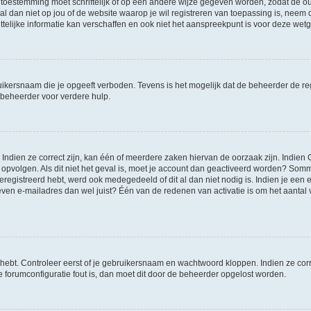
 toestemming moet schriftelijk of op een andere wijze gegeven worden, zodat de 
et al dan niet op jou of de website waarop je wil registreren van toepassing is, nee
lijke informatie kan verschaffen en ook niet het aanspreekpunt is voor deze wetge
ikersnaam die je opgeeft verboden. Tevens is het mogelijk dat de beheerder de regi
beheerder voor verdere hulp.
ndien ze correct zijn, kan één of meerdere zaken hiervan de oorzaak zijn. Indien C
es opvolgen. Als dit niet het geval is, moet je account dan geactiveerd worden? S
geregistreerd hebt, werd ook medegedeeld of dit al dan niet nodig is. Indien je een
ven e-mailadres dan wel juist? Één van de redenen van activatie is om het aantal va
 hebt. Controleer eerst of je gebruikersnaam en wachtwoord kloppen. Indien ze cor
 de forumconfiguratie fout is, dan moet dit door de beheerder opgelost worden.