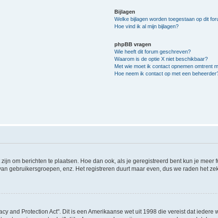
Bijlagen
Welke bijlagen worden toegestaan op dit fo
Hoe vind ik al mijn bijlagen?
phpBB vragen
Wie heeft dit forum geschreven?
Waarom is de optie X niet beschikbaar?
Met wie moet ik contact opnemen omtrent mis
Hoe neem ik contact op met een beheerder
 zijn om berichten te plaatsen. Hoe dan ook, als je geregistreerd bent kun je meer
 van gebruikersgroepen, enz. Het registreren duurt maar even, dus we raden het ze
acy and Protection Act". Dit is een Amerikaanse wet uit 1998 die vereist dat ieder