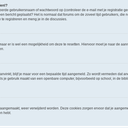
den!?
eerde gebruikersnaam of wachtwoord op (controleer de e-mail met je registratie g
it een bericht geplaatst? Het is normaal dat forums om de zoveel tijd gebruikers, di
e registreren en meng je in de discussies.
 maar er is wel een mogelijkheid om deze te resetten. Hiervoor moet je naar de a
en.
aanvinkt, blijf je maar voor een bepaalde tijd aangemeld. Zo wordt vermeden dat a
ls je gebruik maakt van een openbare computer, bijvoorbeeld op school, in de biblio
ijn aangemaakt, weer verwijderd worden. Deze cookies zorgen ervoor dat je aangem
en hebt.