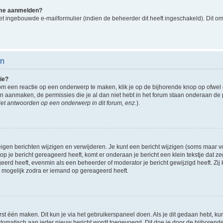
k me aanmelden?
t ingebouwde e-mailformulier (indien de beheerder dit heeft ingeschakeld). Dit o
en
ie?
om een reactie op een onderwerp te maken, klik je op de bijhorende knop op ofwe
an aanmaken, de permissies die je al dan niet hebt in het forum staan onderaan de
et antwoorden op een onderwerp in dit forum, enz.
).
eigen berichten wijzigen en verwijderen. Je kunt een bericht wijzigen (soms maar voo
p je bericht gereageerd heeft, komt er onderaan je bericht een klein tekstje dat ze
ageerd heeft, evenmin als een beheerder of moderator je bericht gewijzigd heeft. 
r mogelijk zodra er iemand op gereageerd heeft.
rst één maken. Dit kun je via het gebruikerspaneel doen. Als je dit gedaan hebt, ku
automatisch aan ieder nieuw bericht wordt toegevoegd. Dit doe je door de bijhorende 