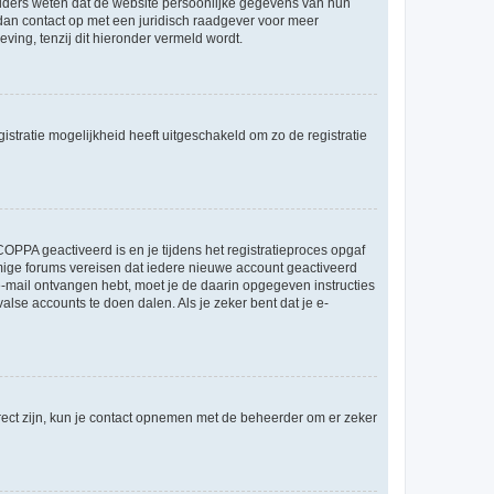
ouders weten dat de website persoonlijke gegevens van hun
m dan contact op met een juridisch raadgever voor meer
ving, tenzij dit hieronder vermeld wordt.
stratie mogelijkheid heeft uitgeschakeld om zo de registratie
OPPA geactiveerd is en je tijdens het registratieproces opgaf
ommige forums vereisen dat iedere nieuwe account geactiveerd
 e-mail ontvangen hebt, moet je de daarin opgegeven instructies
lse accounts te doen dalen. Als je zeker bent dat je e-
rect zijn, kun je contact opnemen met de beheerder om er zeker