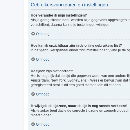
Gebruikersvoorkeuren en instellingen
Hoe verander ik mijn instellingen?
Als je geregistreerd bent, worden al je gegevens opgeslagen i
verschillen), daarna kun je je instellingen wijzigen.
Omhoog
Hoe kan ik onzichtbaar zijn in de online gebruikers lijst?
In het gebruikerspaneel onder "foruminstellingen", vind je de o
Omhoog
De tijden zijn niet correct!
Het is mogelijk dat de tijd die gegeven wordt van een andere ti
Amsterdam, New York, Sydney, enz.). Wees er bewust van dat he
geregistreerd bent is dit een goed moment om dit te doen.
Omhoog
Ik wijzigde de tijdzone, maar de tijd is nog steeds verkeerd!
Als je zeker bent dat je de correcte tijdzone en zomertijd goed
moeten doen.
Omhoog