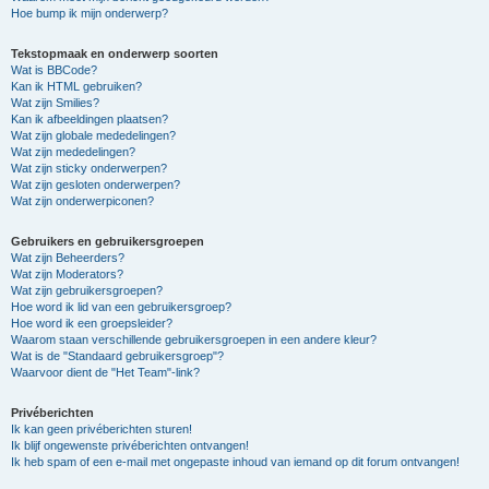
Hoe bump ik mijn onderwerp?
Tekstopmaak en onderwerp soorten
Wat is BBCode?
Kan ik HTML gebruiken?
Wat zijn Smilies?
Kan ik afbeeldingen plaatsen?
Wat zijn globale mededelingen?
Wat zijn mededelingen?
Wat zijn sticky onderwerpen?
Wat zijn gesloten onderwerpen?
Wat zijn onderwerpiconen?
Gebruikers en gebruikersgroepen
Wat zijn Beheerders?
Wat zijn Moderators?
Wat zijn gebruikersgroepen?
Hoe word ik lid van een gebruikersgroep?
Hoe word ik een groepsleider?
Waarom staan verschillende gebruikersgroepen in een andere kleur?
Wat is de "Standaard gebruikersgroep"?
Waarvoor dient de "Het Team"-link?
Privéberichten
Ik kan geen privéberichten sturen!
Ik blijf ongewenste privéberichten ontvangen!
Ik heb spam of een e-mail met ongepaste inhoud van iemand op dit forum ontvangen!