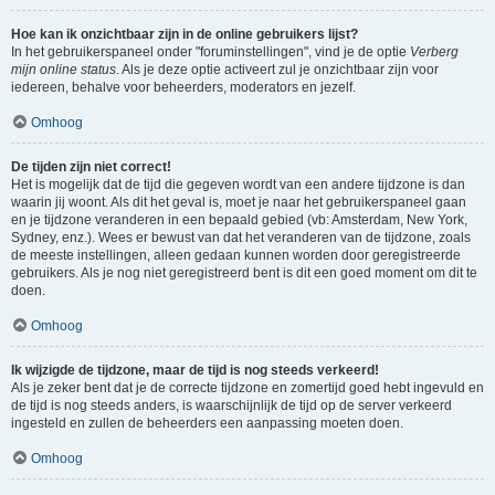
Hoe kan ik onzichtbaar zijn in de online gebruikers lijst?
In het gebruikerspaneel onder "foruminstellingen", vind je de optie
Verberg
mijn online status
. Als je deze optie activeert zul je onzichtbaar zijn voor
iedereen, behalve voor beheerders, moderators en jezelf.
Omhoog
De tijden zijn niet correct!
Het is mogelijk dat de tijd die gegeven wordt van een andere tijdzone is dan
waarin jij woont. Als dit het geval is, moet je naar het gebruikerspaneel gaan
en je tijdzone veranderen in een bepaald gebied (vb: Amsterdam, New York,
Sydney, enz.). Wees er bewust van dat het veranderen van de tijdzone, zoals
de meeste instellingen, alleen gedaan kunnen worden door geregistreerde
gebruikers. Als je nog niet geregistreerd bent is dit een goed moment om dit te
doen.
Omhoog
Ik wijzigde de tijdzone, maar de tijd is nog steeds verkeerd!
Als je zeker bent dat je de correcte tijdzone en zomertijd goed hebt ingevuld en
de tijd is nog steeds anders, is waarschijnlijk de tijd op de server verkeerd
ingesteld en zullen de beheerders een aanpassing moeten doen.
Omhoog