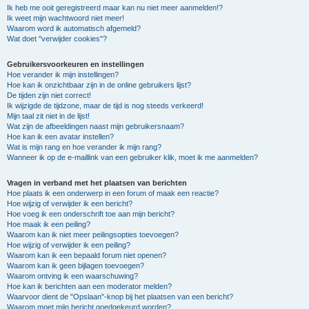
Ik heb me ooit geregistreerd maar kan nu niet meer aanmelden!?
Ik weet mijn wachtwoord niet meer!
Waarom word ik automatisch afgemeld?
Wat doet "verwijder cookies"?
Gebruikersvoorkeuren en instellingen
Hoe verander ik mijn instellingen?
Hoe kan ik onzichtbaar zijn in de online gebruikers lijst?
De tijden zijn niet correct!
Ik wijzigde de tijdzone, maar de tijd is nog steeds verkeerd!
Mijn taal zit niet in de lijst!
Wat zijn de afbeeldingen naast mijn gebruikersnaam?
Hoe kan ik een avatar instellen?
Wat is mijn rang en hoe verander ik mijn rang?
Wanneer ik op de e-maillink van een gebruiker klik, moet ik me aanmelden?
Vragen in verband met het plaatsen van berichten
Hoe plaats ik een onderwerp in een forum of maak een reactie?
Hoe wijzig of verwijder ik een bericht?
Hoe voeg ik een onderschrift toe aan mijn bericht?
Hoe maak ik een peiling?
Waarom kan ik niet meer peilingsopties toevoegen?
Hoe wijzig of verwijder ik een peiling?
Waarom kan ik een bepaald forum niet openen?
Waarom kan ik geen bijlagen toevoegen?
Waarom ontving ik een waarschuwing?
Hoe kan ik berichten aan een moderator melden?
Waarvoor dient de "Opslaan"-knop bij het plaatsen van een bericht?
Waarom moet mijn bericht goedgekeurd worden?