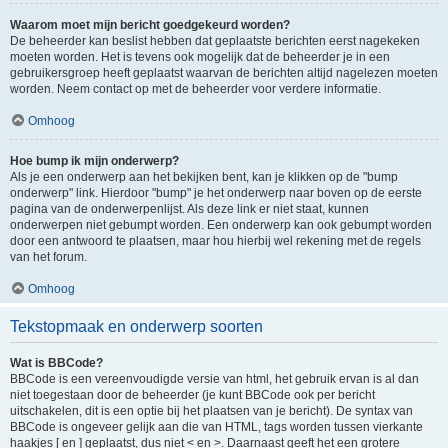
Waarom moet mijn bericht goedgekeurd worden?
De beheerder kan beslist hebben dat geplaatste berichten eerst nagekeken
moeten worden. Het is tevens ook mogelijk dat de beheerder je in een
gebruikersgroep heeft geplaatst waarvan de berichten altijd nagelezen moeten
worden. Neem contact op met de beheerder voor verdere informatie.
Omhoog
Hoe bump ik mijn onderwerp?
Als je een onderwerp aan het bekijken bent, kan je klikken op de "bump
onderwerp" link. Hierdoor "bump" je het onderwerp naar boven op de eerste
pagina van de onderwerpenlijst. Als deze link er niet staat, kunnen
onderwerpen niet gebumpt worden. Een onderwerp kan ook gebumpt worden
door een antwoord te plaatsen, maar hou hierbij wel rekening met de regels
van het forum.
Omhoog
Tekstopmaak en onderwerp soorten
Wat is BBCode?
BBCode is een vereenvoudigde versie van html, het gebruik ervan is al dan
niet toegestaan door de beheerder (je kunt BBCode ook per bericht
uitschakelen, dit is een optie bij het plaatsen van je bericht). De syntax van
BBCode is ongeveer gelijk aan die van HTML, tags worden tussen vierkante
haakjes [ en ] geplaatst, dus niet < en >. Daarnaast geeft het een grotere