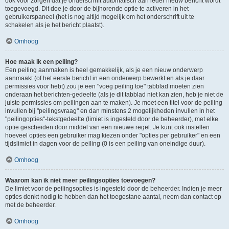
ook voor zorgen dat je onderschrift automatisch aan ieder nieuw bericht wordt
toegevoegd. Dit doe je door de bijhorende optie te activeren in het
gebruikerspaneel (het is nog altijd mogelijk om het onderschrift uit te
schakelen als je het bericht plaatst).
Omhoog
Hoe maak ik een peiling?
Een peiling aanmaken is heel gemakkelijk, als je een nieuw onderwerp
aanmaakt (of het eerste bericht in een onderwerp bewerkt en als je daar
permissies voor hebt) zou je een "voeg peiling toe" tabblad moeten zien
onderaan het berichten-gedeelte (als je dit tabblad niet kan zien, heb je niet de
juiste permissies om peilingen aan te maken). Je moet een titel voor de peiling
invullen bij "peilingsvraag" en dan minstens 2 mogelijkheden invullen in het
"peilingopties"-tekstgedeelte (limiet is ingesteld door de beheerder), met elke
optie gescheiden door middel van een nieuwe regel. Je kunt ook instellen
hoeveel opties een gebruiker mag kiezen onder "opties per gebruiker" en een
tijdslimiet in dagen voor de peiling (0 is een peiling van oneindige duur).
Omhoog
Waarom kan ik niet meer peilingsopties toevoegen?
De limiet voor de peilingsopties is ingesteld door de beheerder. Indien je meer
opties denkt nodig te hebben dan het toegestane aantal, neem dan contact op
met de beheerder.
Omhoog