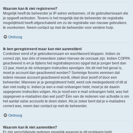
Waarom kan ik niet registreren?
Mogelijk heeft de beheerder je IP-adres verbannen, of de gebruikersnaam die
je opgeeft verboden. Tevens is het mogelijk dat de beheerder de registratie
mogelijkheid heeft uitgeschakeld om zo de registratie van nieuwe gebruikers
te voorkomen. Neem contact op met de beheerder voor verdere hulp.
Omhoog
Ik ben geregistreerd maar kan niet aanmelden!
Controleer eerst of je gebruikersnaam en wachtwoord kloppen. Indien ze
correct zijn, kan één of meerdere zaken hiervan de oorzaak zijn. Indien COPPA
geactiveerd is en je tijdens het registratieproces opgaf dat je jonger bent dan
13 jaar, moet je de ontvangen instructies opvolgen. Als dit niet het geval is,
moet je account dan geactiveerd worden? Sommige forums vereisen dat
iedere nieuwe account geactiveerd wordt, ofwel door jezelf of door een
beheerder. Wanneer je je geregistreerd hebt, werd ook medegedeeld of dit al
dan niet nodig is. Indien je een e-mail ontvangen hebt, moet je de daarin
opgegeven instructies volgen. Als je nooit een e-mail ontvangen hebt, was het
opgegeven e-mailadres dan wel juist? Één van de redenen van activatie is om
het aantal valse accounts te doen dalen. Als je zeker bent dat je e-mailadres
correct was, neem dan contact op met de beheerder.
Omhoog
Waarom kan ik niet aanmelden?
Er zijn verschillende redenen mogelijk waarom je dit probleem hebt.