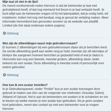
Mijn taal zit niet in de lijst!
De meest voorkomende reden hiervoor is dat de beheerder je taal niet
geïnstalleerd heeft, of dat nog niemand het forum in je taal vertaald heeft. Je
kunt altijd aan de beheerder vragen of hij het talenpakket, dat je nodig hebt, wil
installeren. Indien het nog niet bestaat, mag je gerust de vertaling maken. Meer
informatie hieromtrent kan gevonden worden op de website van phpBB
Limited (de link staat onderaan iedere pagina).
Omhoog
Wat zijn de afbeeldingen naast mijn gebruikersnaam?
Er kunnen 2 afbeeldingen bij een gebruikersnaam staan als je berichten leest.
De eerste afbeelding geeft aan welke rang je hebt, meestal zijn dit sterretjes of
blokjes die aangeven hoeveel berichten je geplaatst hebt of wat je status is.
Hieronder kan nog een tweede, meestal grotere, afbeelding staan, beter
bekend als een avatar. Deze afbeelding is meestal uniek of persoonlijk voor
iedere gebruiker.
Omhoog
Hoe kan ik een avatar instellen?
In je Gebruikerspaneel, onder “Profiel” kun je een avatar toevoegen door
gebruik te maken van één van de volgende vier methodes: Gravatar, Galerij,
Afstand of Upload. Het is aan de beheerders om avatars in te schakelen en om
te kiezen op welke manier je een avatar kan gebruiken. Als je geen avatars
kunt gebruiken, neem dan contact op met een beheerder voor je vragen
hierover.