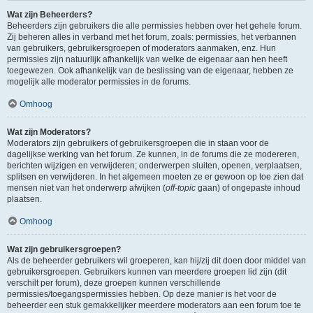
Wat zijn Beheerders?
Beheerders zijn gebruikers die alle permissies hebben over het gehele forum.
Zij beheren alles in verband met het forum, zoals: permissies, het verbannen
van gebruikers, gebruikersgroepen of moderators aanmaken, enz. Hun
permissies zijn natuurlijk afhankelijk van welke de eigenaar aan hen heeft
toegewezen. Ook afhankelijk van de beslissing van de eigenaar, hebben ze
mogelijk alle moderator permissies in de forums.
Omhoog
Wat zijn Moderators?
Moderators zijn gebruikers of gebruikersgroepen die in staan voor de
dagelijkse werking van het forum. Ze kunnen, in de forums die ze modereren,
berichten wijzigen en verwijderen; onderwerpen sluiten, openen, verplaatsen,
splitsen en verwijderen. In het algemeen moeten ze er gewoon op toe zien dat
mensen niet van het onderwerp afwijken (
off-topic
gaan) of ongepaste inhoud
plaatsen.
Omhoog
Wat zijn gebruikersgroepen?
Als de beheerder gebruikers wil groeperen, kan hij/zij dit doen door middel van
gebruikersgroepen. Gebruikers kunnen van meerdere groepen lid zijn (dit
verschilt per forum), deze groepen kunnen verschillende
permissies/toegangspermissies hebben. Op deze manier is het voor de
beheerder een stuk gemakkelijker meerdere moderators aan een forum toe te