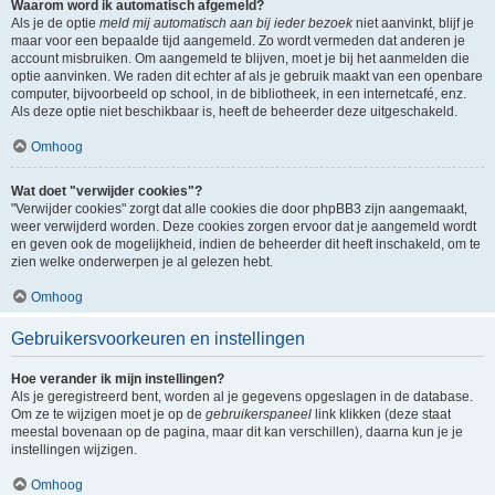
Waarom word ik automatisch afgemeld?
Als je de optie
meld mij automatisch aan bij ieder bezoek
niet aanvinkt, blijf je
maar voor een bepaalde tijd aangemeld. Zo wordt vermeden dat anderen je
account misbruiken. Om aangemeld te blijven, moet je bij het aanmelden die
optie aanvinken. We raden dit echter af als je gebruik maakt van een openbare
computer, bijvoorbeeld op school, in de bibliotheek, in een internetcafé, enz.
Als deze optie niet beschikbaar is, heeft de beheerder deze uitgeschakeld.
Omhoog
Wat doet "verwijder cookies"?
"Verwijder cookies" zorgt dat alle cookies die door phpBB3 zijn aangemaakt,
weer verwijderd worden. Deze cookies zorgen ervoor dat je aangemeld wordt
en geven ook de mogelijkheid, indien de beheerder dit heeft inschakeld, om te
zien welke onderwerpen je al gelezen hebt.
Omhoog
Gebruikersvoorkeuren en instellingen
Hoe verander ik mijn instellingen?
Als je geregistreerd bent, worden al je gegevens opgeslagen in de database.
Om ze te wijzigen moet je op de
gebruikerspaneel
link klikken (deze staat
meestal bovenaan op de pagina, maar dit kan verschillen), daarna kun je je
instellingen wijzigen.
Omhoog