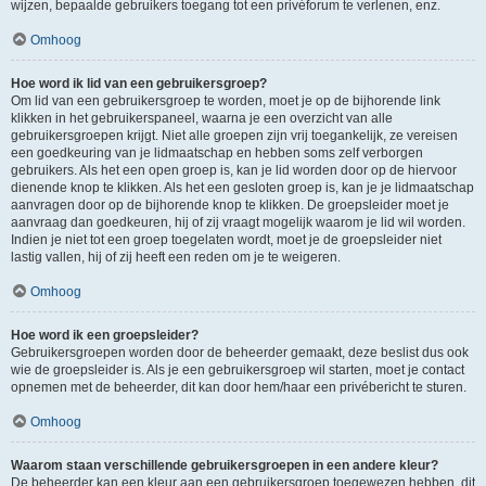
wijzen, bepaalde gebruikers toegang tot een privéforum te verlenen, enz.
Omhoog
Hoe word ik lid van een gebruikersgroep?
Om lid van een gebruikersgroep te worden, moet je op de bijhorende link
klikken in het gebruikerspaneel, waarna je een overzicht van alle
gebruikersgroepen krijgt. Niet alle groepen zijn vrij toegankelijk, ze vereisen
een goedkeuring van je lidmaatschap en hebben soms zelf verborgen
gebruikers. Als het een open groep is, kan je lid worden door op de hiervoor
dienende knop te klikken. Als het een gesloten groep is, kan je je lidmaatschap
aanvragen door op de bijhorende knop te klikken. De groepsleider moet je
aanvraag dan goedkeuren, hij of zij vraagt mogelijk waarom je lid wil worden.
Indien je niet tot een groep toegelaten wordt, moet je de groepsleider niet
lastig vallen, hij of zij heeft een reden om je te weigeren.
Omhoog
Hoe word ik een groepsleider?
Gebruikersgroepen worden door de beheerder gemaakt, deze beslist dus ook
wie de groepsleider is. Als je een gebruikersgroep wil starten, moet je contact
opnemen met de beheerder, dit kan door hem/haar een privébericht te sturen.
Omhoog
Waarom staan verschillende gebruikersgroepen in een andere kleur?
De beheerder kan een kleur aan een gebruikersgroep toegewezen hebben, dit