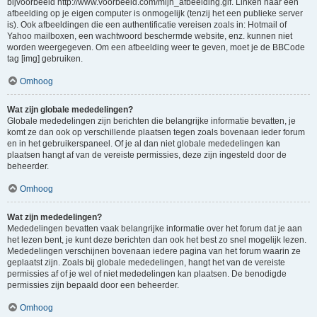
bijvoorbeeld http://www.voorbeeld.com/mijn_afbeelding.gif. Linken naar een
afbeelding op je eigen computer is onmogelijk (tenzij het een publieke server
is). Ook afbeeldingen die een authentificatie vereisen zoals in: Hotmail of
Yahoo mailboxen, een wachtwoord beschermde website, enz. kunnen niet
worden weergegeven. Om een afbeelding weer te geven, moet je de BBCode
tag [img] gebruiken.
Omhoog
Wat zijn globale mededelingen?
Globale mededelingen zijn berichten die belangrijke informatie bevatten, je
komt ze dan ook op verschillende plaatsen tegen zoals bovenaan ieder forum
en in het gebruikerspaneel. Of je al dan niet globale mededelingen kan
plaatsen hangt af van de vereiste permissies, deze zijn ingesteld door de
beheerder.
Omhoog
Wat zijn mededelingen?
Mededelingen bevatten vaak belangrijke informatie over het forum dat je aan
het lezen bent, je kunt deze berichten dan ook het best zo snel mogelijk lezen.
Mededelingen verschijnen bovenaan iedere pagina van het forum waarin ze
geplaatst zijn. Zoals bij globale mededelingen, hangt het van de vereiste
permissies af of je wel of niet mededelingen kan plaatsen. De benodigde
permissies zijn bepaald door een beheerder.
Omhoog