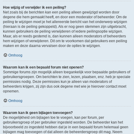
Hoe wijzig of verwijder ik een peiling?
Net zoals bij de berichten kan een peiling alleen gewijzigd worden door
degene die hem gemaakt heeft, en door een moderator of beheerder. Om de
peiling te wijzigen moet je het allereerste bericht van het onderwerp wijzigen
(hieraan is de peiling gekoppeld). Als er nog geen stemmen zijn uitgebracht,
kunnen gebruikers de peiling verwijderen of iedere peilingsoptie wijzigen.
Maar, als er reeds gestemd is, dan kunnen alleen moderators of beheerders
hem wijzigen of verwijderen. Dit om te voorkomen dat gebruikers een peiling
maken en deze daarna vervalsen door de opties te wijzigen.
Omhoog
Waarom kan ik een bepaald forum niet openen?
Sommige forums zijn mogelijk alleen toegankelijk voor bepaalde gebruikers of
gebruikersgroepen. Om berichten te zien, lezen, plaatsen, enz. heb je speciale
permissies nodig. Deze permissies kun je alleen van moderators of
beheerders krijgen, zij zijn dus ook degene met wie je hierover contact moet
opnemen.
Omhoog
Waarom kan ik geen bijlagen toevoegen?
De mogelijkheid om bijlagen toe te voegen, kan per forum, per
gebruikersgroep of per gebruiker ingesteld worden. De beheerder kan het
bijvoorbeeld zo ingesteld hebben dat je in een bepaald forum helemaal geen
bijlagen mag toevoegen of dat alleen de beheerdersgroep dit mag. Neem