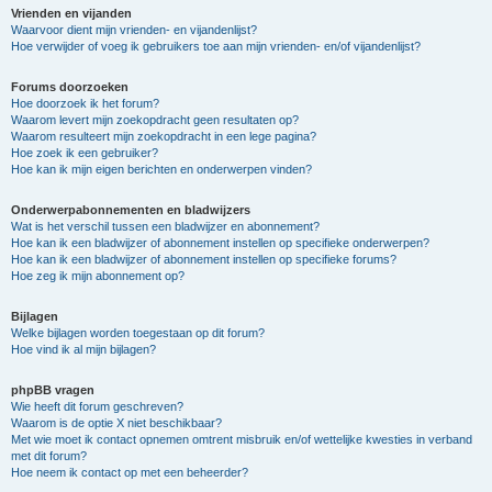
Vrienden en vijanden
Waarvoor dient mijn vrienden- en vijandenlijst?
Hoe verwijder of voeg ik gebruikers toe aan mijn vrienden- en/of vijandenlijst?
Forums doorzoeken
Hoe doorzoek ik het forum?
Waarom levert mijn zoekopdracht geen resultaten op?
Waarom resulteert mijn zoekopdracht in een lege pagina?
Hoe zoek ik een gebruiker?
Hoe kan ik mijn eigen berichten en onderwerpen vinden?
Onderwerpabonnementen en bladwijzers
Wat is het verschil tussen een bladwijzer en abonnement?
Hoe kan ik een bladwijzer of abonnement instellen op specifieke onderwerpen?
Hoe kan ik een bladwijzer of abonnement instellen op specifieke forums?
Hoe zeg ik mijn abonnement op?
Bijlagen
Welke bijlagen worden toegestaan op dit forum?
Hoe vind ik al mijn bijlagen?
phpBB vragen
Wie heeft dit forum geschreven?
Waarom is de optie X niet beschikbaar?
Met wie moet ik contact opnemen omtrent misbruik en/of wettelijke kwesties in verband
met dit forum?
Hoe neem ik contact op met een beheerder?