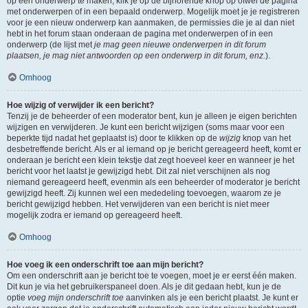
op een onderwerp te maken, klik je op de bijhorende knop op ofwel de pagina
met onderwerpen of in een bepaald onderwerp. Mogelijk moet je je registreren
voor je een nieuw onderwerp kan aanmaken, de permissies die je al dan niet
hebt in het forum staan onderaan de pagina met onderwerpen of in een
onderwerp (de lijst met
je mag geen nieuwe onderwerpen in dit forum
plaatsen, je mag niet antwoorden op een onderwerp in dit forum, enz.
).
Omhoog
Hoe wijzig of verwijder ik een bericht?
Tenzij je de beheerder of een moderator bent, kun je alleen je eigen berichten
wijzigen en verwijderen. Je kunt een bericht wijzigen (soms maar voor een
beperkte tijd nadat het geplaatst is) door te klikken op de
wijzig
knop van het
desbetreffende bericht. Als er al iemand op je bericht gereageerd heeft, komt er
onderaan je bericht een klein tekstje dat zegt hoeveel keer en wanneer je het
bericht voor het laatst je gewijzigd hebt. Dit zal niet verschijnen als nog
niemand gereageerd heeft, evenmin als een beheerder of moderator je bericht
gewijzigd heeft. Zij kunnen wel een mededeling toevoegen, waarom ze je
bericht gewijzigd hebben. Het verwijderen van een bericht is niet meer
mogelijk zodra er iemand op gereageerd heeft.
Omhoog
Hoe voeg ik een onderschrift toe aan mijn bericht?
Om een onderschrift aan je bericht toe te voegen, moet je er eerst één maken.
Dit kun je via het gebruikerspaneel doen. Als je dit gedaan hebt, kun je de
optie
voeg mijn onderschrift toe
aanvinken als je een bericht plaatst. Je kunt er