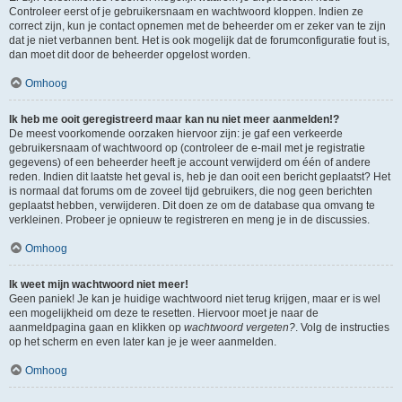
Controleer eerst of je gebruikersnaam en wachtwoord kloppen. Indien ze
correct zijn, kun je contact opnemen met de beheerder om er zeker van te zijn
dat je niet verbannen bent. Het is ook mogelijk dat de forumconfiguratie fout is,
dan moet dit door de beheerder opgelost worden.
Omhoog
Ik heb me ooit geregistreerd maar kan nu niet meer aanmelden!?
De meest voorkomende oorzaken hiervoor zijn: je gaf een verkeerde
gebruikersnaam of wachtwoord op (controleer de e-mail met je registratie
gegevens) of een beheerder heeft je account verwijderd om één of andere
reden. Indien dit laatste het geval is, heb je dan ooit een bericht geplaatst? Het
is normaal dat forums om de zoveel tijd gebruikers, die nog geen berichten
geplaatst hebben, verwijderen. Dit doen ze om de database qua omvang te
verkleinen. Probeer je opnieuw te registreren en meng je in de discussies.
Omhoog
Ik weet mijn wachtwoord niet meer!
Geen paniek! Je kan je huidige wachtwoord niet terug krijgen, maar er is wel
een mogelijkheid om deze te resetten. Hiervoor moet je naar de
aanmeldpagina gaan en klikken op
wachtwoord vergeten?
. Volg de instructies
op het scherm en even later kan je je weer aanmelden.
Omhoog