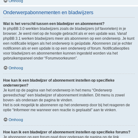
Omhoog
Onderwerpabonnementen en bladwijzers
Wat is het verschil tussen een bladwijzer en abonnement?
In phpBB 3.0 werkten bladwijzers zoals de bladwijzers (of favorieten) in je
browser. Je werd niet op de hoogte gebracht als er een update was. Vanaf
phpBB 3.1 werken bladwijzers meer als abonneren op een onderwerp. Je kunt
een notificatie krijgen als het onderwerp is geüpdate. Abonneren zal je echter
notificeren als er een update is op een onderwerp of forum. Notificatieopties
voor bladwijzers en abonnementen kunnen ingesteld worden via het
gebruikerspaneel onder “Forumvoorkeuren”.
Omhoog
Hoe kan ik een bladwijzer of abonnement instellen op specifieke
onderwerpen?
Je kunt op de pagina van het onderwerp in het menu “Onderwerp
gereedschap” een bladwijzer of abonnement instellen. Dit menu is zowel
boven- als onderaan de pagina te vinden.
Het is ook mogelijk te abonneren op het onderwerp door bij het reageren de
optie “Informeer me wanneer een reactie is geplaatst” aan te vinken.
Omhoog
Hoe kan ik een bladwijzer of abonnement instellen op specifieke forums?
Je abonneren op een forum gaat door onderaan de pagina op de link