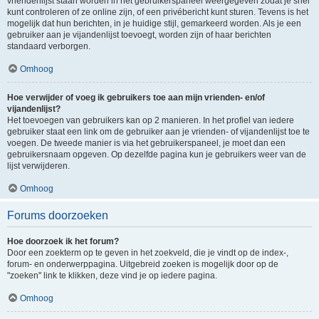
vriendenlijst staan worden in het gebruikerspaneel weergegeven zodat je snel
kunt controleren of ze online zijn, of een privébericht kunt sturen. Tevens is het
mogelijk dat hun berichten, in je huidige stijl, gemarkeerd worden. Als je een
gebruiker aan je vijandenlijst toevoegt, worden zijn of haar berichten
standaard verborgen.
Omhoog
Hoe verwijder of voeg ik gebruikers toe aan mijn vrienden- en/of
vijandenlijst?
Het toevoegen van gebruikers kan op 2 manieren. In het profiel van iedere
gebruiker staat een link om de gebruiker aan je vrienden- of vijandenlijst toe te
voegen. De tweede manier is via het gebruikerspaneel, je moet dan een
gebruikersnaam opgeven. Op dezelfde pagina kun je gebruikers weer van de
lijst verwijderen.
Omhoog
Forums doorzoeken
Hoe doorzoek ik het forum?
Door een zoekterm op te geven in het zoekveld, die je vindt op de index-,
forum- en onderwerppagina. Uitgebreid zoeken is mogelijk door op de
"zoeken" link te klikken, deze vind je op iedere pagina.
Omhoog