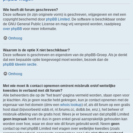
Wie heeft dit forum geschreven?
Deze software (in zijn originele vorm) is geschreven, vrijgegeven en met een
copyright beschermd door
phpBB Limited
. De software is beschikbaar onder
de GNU General Public License en mag vrij verspreid worden, raadpleeg
over phpBB
voor meer informatie.
Omhoog
Waarom is de optie X niet beschikbaar?
Deze software is geschreven en eigendom van de phpBB-Groep. Als je denkt
dat een bepaalde optie toegevoegd moet worden, bezoek dan de
phpBB Ideeën sectie
.
Omhoog
Met wie moet ik contact opnemen omtrent misbruik en/of wettelijke
kwesties in verband met dit forum?
Alle beheerders die op de "het team"-pagina vermeld worden, staan open voor
je klachten. Als je geen reactie hebt gekregen, kun je contact opnemen met de
eigenaar van het domein (dmv een
whois lookup
) of, als dit forum op een gratis
host staat (bijvoorbeeld xsbb.nl, nl.forums.cc, dotbb.be, enz.), het beheer of
misbruik-afdeling van de gratis host. Wees je er bewust van dat phpBB Limited
geen inspraak
heeft en dus in geen enkel geval aansprakelijk gehouden kan
worden over hoe, waar en door wie dit forum gebruikt wordt. Neem
geen
contact op met phpBB Limited met vragen over wettelijke kwesties (zoals