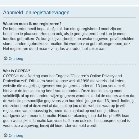
Aanmeld- en registratievragen
Waarom moet ik me registreren?
De beheerder heeft bepaalt of je al dan niet geregistreerd moet zijn om
berichten te plaatsen. Hoe dan ook, als je geregistreerd bent kun je meer
functies gebruiken. Zo kun je bijvoorbeeld een avatar opgeven, privéberichten
sturen, andere gebruikers e-mailen, lid worden van gebruikersgroepen, enz.
Het registreren duurt maar even, dus we raden het zeker aan!
Omhoog
Wat is COPPA?
COPPA is de afkorting voor het Engelse "Children’s Online Privacy and
Protection Act". Dit is een Amerikaanse wet uit 1998 die vereist dat iedere
website die mogelijk gegevens van jongeren onder de 13 jaar verzamelt,
hiervoor de toestemming heeft van de ouders. Deze toestemming moet
schriftelijk of op een andere wijze gegeven worden, zodat de ouders weten dat
de website persoonlijke gegevens van hun kind, jonger dan 13, heeft. Indien je
niet zeker bent of deze wet al dan niet op jou of de website waarop je wil
registreren van toepassing is, neem dan contact op met een juridisch
raadgever voor meer informatie. Houd er rekening mee dat het phpBB-team
geen wettelijke informatie kan verschaffen en ook niet het aanspreekpunt is
voor deze wetgeving, tenzij dit hieronder vermeld wordt.
Omhoog