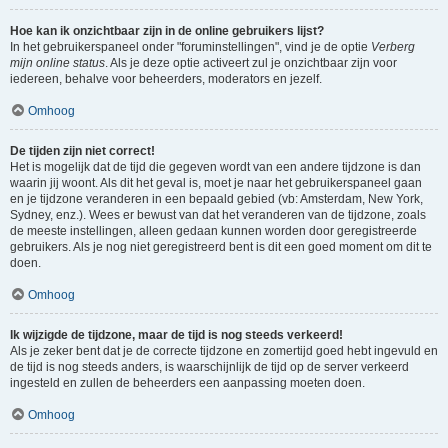
Hoe kan ik onzichtbaar zijn in de online gebruikers lijst?
In het gebruikerspaneel onder "foruminstellingen", vind je de optie
Verberg
mijn online status
. Als je deze optie activeert zul je onzichtbaar zijn voor
iedereen, behalve voor beheerders, moderators en jezelf.
Omhoog
De tijden zijn niet correct!
Het is mogelijk dat de tijd die gegeven wordt van een andere tijdzone is dan
waarin jij woont. Als dit het geval is, moet je naar het gebruikerspaneel gaan
en je tijdzone veranderen in een bepaald gebied (vb: Amsterdam, New York,
Sydney, enz.). Wees er bewust van dat het veranderen van de tijdzone, zoals
de meeste instellingen, alleen gedaan kunnen worden door geregistreerde
gebruikers. Als je nog niet geregistreerd bent is dit een goed moment om dit te
doen.
Omhoog
Ik wijzigde de tijdzone, maar de tijd is nog steeds verkeerd!
Als je zeker bent dat je de correcte tijdzone en zomertijd goed hebt ingevuld en
de tijd is nog steeds anders, is waarschijnlijk de tijd op de server verkeerd
ingesteld en zullen de beheerders een aanpassing moeten doen.
Omhoog