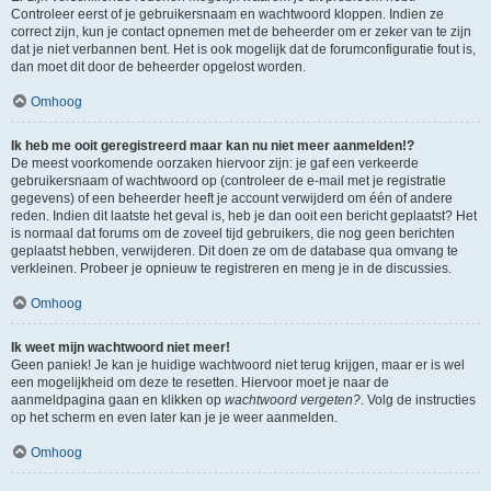
Controleer eerst of je gebruikersnaam en wachtwoord kloppen. Indien ze
correct zijn, kun je contact opnemen met de beheerder om er zeker van te zijn
dat je niet verbannen bent. Het is ook mogelijk dat de forumconfiguratie fout is,
dan moet dit door de beheerder opgelost worden.
Omhoog
Ik heb me ooit geregistreerd maar kan nu niet meer aanmelden!?
De meest voorkomende oorzaken hiervoor zijn: je gaf een verkeerde
gebruikersnaam of wachtwoord op (controleer de e-mail met je registratie
gegevens) of een beheerder heeft je account verwijderd om één of andere
reden. Indien dit laatste het geval is, heb je dan ooit een bericht geplaatst? Het
is normaal dat forums om de zoveel tijd gebruikers, die nog geen berichten
geplaatst hebben, verwijderen. Dit doen ze om de database qua omvang te
verkleinen. Probeer je opnieuw te registreren en meng je in de discussies.
Omhoog
Ik weet mijn wachtwoord niet meer!
Geen paniek! Je kan je huidige wachtwoord niet terug krijgen, maar er is wel
een mogelijkheid om deze te resetten. Hiervoor moet je naar de
aanmeldpagina gaan en klikken op
wachtwoord vergeten?
. Volg de instructies
op het scherm en even later kan je je weer aanmelden.
Omhoog