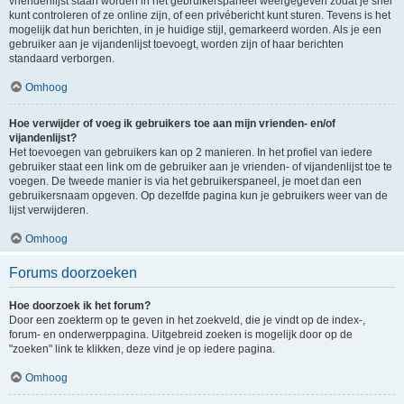
vriendenlijst staan worden in het gebruikerspaneel weergegeven zodat je snel
kunt controleren of ze online zijn, of een privébericht kunt sturen. Tevens is het
mogelijk dat hun berichten, in je huidige stijl, gemarkeerd worden. Als je een
gebruiker aan je vijandenlijst toevoegt, worden zijn of haar berichten
standaard verborgen.
Omhoog
Hoe verwijder of voeg ik gebruikers toe aan mijn vrienden- en/of
vijandenlijst?
Het toevoegen van gebruikers kan op 2 manieren. In het profiel van iedere
gebruiker staat een link om de gebruiker aan je vrienden- of vijandenlijst toe te
voegen. De tweede manier is via het gebruikerspaneel, je moet dan een
gebruikersnaam opgeven. Op dezelfde pagina kun je gebruikers weer van de
lijst verwijderen.
Omhoog
Forums doorzoeken
Hoe doorzoek ik het forum?
Door een zoekterm op te geven in het zoekveld, die je vindt op de index-,
forum- en onderwerppagina. Uitgebreid zoeken is mogelijk door op de
"zoeken" link te klikken, deze vind je op iedere pagina.
Omhoog