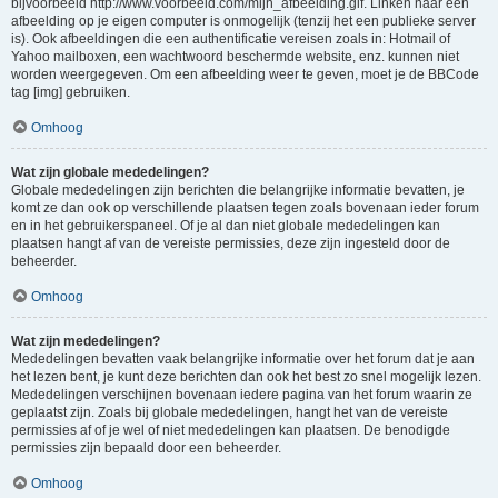
bijvoorbeeld http://www.voorbeeld.com/mijn_afbeelding.gif. Linken naar een
afbeelding op je eigen computer is onmogelijk (tenzij het een publieke server
is). Ook afbeeldingen die een authentificatie vereisen zoals in: Hotmail of
Yahoo mailboxen, een wachtwoord beschermde website, enz. kunnen niet
worden weergegeven. Om een afbeelding weer te geven, moet je de BBCode
tag [img] gebruiken.
Omhoog
Wat zijn globale mededelingen?
Globale mededelingen zijn berichten die belangrijke informatie bevatten, je
komt ze dan ook op verschillende plaatsen tegen zoals bovenaan ieder forum
en in het gebruikerspaneel. Of je al dan niet globale mededelingen kan
plaatsen hangt af van de vereiste permissies, deze zijn ingesteld door de
beheerder.
Omhoog
Wat zijn mededelingen?
Mededelingen bevatten vaak belangrijke informatie over het forum dat je aan
het lezen bent, je kunt deze berichten dan ook het best zo snel mogelijk lezen.
Mededelingen verschijnen bovenaan iedere pagina van het forum waarin ze
geplaatst zijn. Zoals bij globale mededelingen, hangt het van de vereiste
permissies af of je wel of niet mededelingen kan plaatsen. De benodigde
permissies zijn bepaald door een beheerder.
Omhoog