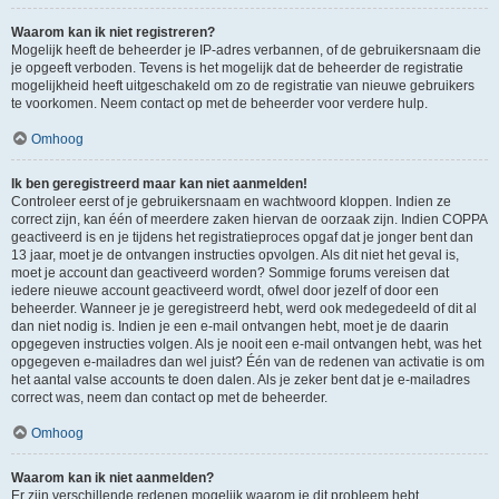
Waarom kan ik niet registreren?
Mogelijk heeft de beheerder je IP-adres verbannen, of de gebruikersnaam die
je opgeeft verboden. Tevens is het mogelijk dat de beheerder de registratie
mogelijkheid heeft uitgeschakeld om zo de registratie van nieuwe gebruikers
te voorkomen. Neem contact op met de beheerder voor verdere hulp.
Omhoog
Ik ben geregistreerd maar kan niet aanmelden!
Controleer eerst of je gebruikersnaam en wachtwoord kloppen. Indien ze
correct zijn, kan één of meerdere zaken hiervan de oorzaak zijn. Indien COPPA
geactiveerd is en je tijdens het registratieproces opgaf dat je jonger bent dan
13 jaar, moet je de ontvangen instructies opvolgen. Als dit niet het geval is,
moet je account dan geactiveerd worden? Sommige forums vereisen dat
iedere nieuwe account geactiveerd wordt, ofwel door jezelf of door een
beheerder. Wanneer je je geregistreerd hebt, werd ook medegedeeld of dit al
dan niet nodig is. Indien je een e-mail ontvangen hebt, moet je de daarin
opgegeven instructies volgen. Als je nooit een e-mail ontvangen hebt, was het
opgegeven e-mailadres dan wel juist? Één van de redenen van activatie is om
het aantal valse accounts te doen dalen. Als je zeker bent dat je e-mailadres
correct was, neem dan contact op met de beheerder.
Omhoog
Waarom kan ik niet aanmelden?
Er zijn verschillende redenen mogelijk waarom je dit probleem hebt.