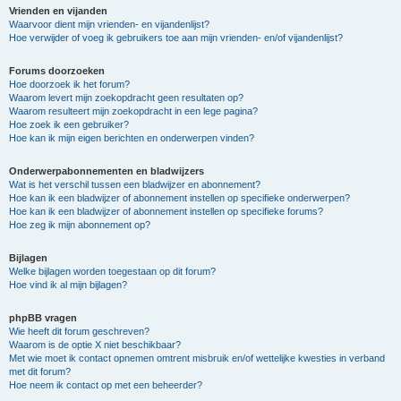
Vrienden en vijanden
Waarvoor dient mijn vrienden- en vijandenlijst?
Hoe verwijder of voeg ik gebruikers toe aan mijn vrienden- en/of vijandenlijst?
Forums doorzoeken
Hoe doorzoek ik het forum?
Waarom levert mijn zoekopdracht geen resultaten op?
Waarom resulteert mijn zoekopdracht in een lege pagina?
Hoe zoek ik een gebruiker?
Hoe kan ik mijn eigen berichten en onderwerpen vinden?
Onderwerpabonnementen en bladwijzers
Wat is het verschil tussen een bladwijzer en abonnement?
Hoe kan ik een bladwijzer of abonnement instellen op specifieke onderwerpen?
Hoe kan ik een bladwijzer of abonnement instellen op specifieke forums?
Hoe zeg ik mijn abonnement op?
Bijlagen
Welke bijlagen worden toegestaan op dit forum?
Hoe vind ik al mijn bijlagen?
phpBB vragen
Wie heeft dit forum geschreven?
Waarom is de optie X niet beschikbaar?
Met wie moet ik contact opnemen omtrent misbruik en/of wettelijke kwesties in verband
met dit forum?
Hoe neem ik contact op met een beheerder?