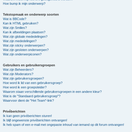
Hoe bump ik mijn onderwerp?
Tekstopmaak en onderwerp soorten
Wat is BBCode?
Kan ik HTML gebruiken?
Wat zijn Smilies?
Kan ik afbeeldingen plaatsen?
Wat zijn globale mededelingen?
Wat zijn mededelingen?
Wat zijn sticky onderwerpen?
Wat zijn gesloten onderwerpen?
Wat zijn onderwerpiconen?
Gebruikers en gebruikersgroepen
Wat zijn Beheerders?
Wat zijn Moderators?
Wat zijn gebruikersgroepen?
Hoe word ik lid van een gebruikersgroep?
Hoe word ik een groepsleider?
Waarom staan verschillende gebruikersgroepen in een andere kleur?
Wat is de "Standaard gebruikersgroep"?
Waarvoor dient de "Het Team"-link?
Privéberichten
Ik kan geen privéberichten sturen!
Ik blijf ongewenste privéberichten ontvangen!
Ik heb spam of een e-mail met ongepaste inhoud van iemand op dit forum ontvangen!