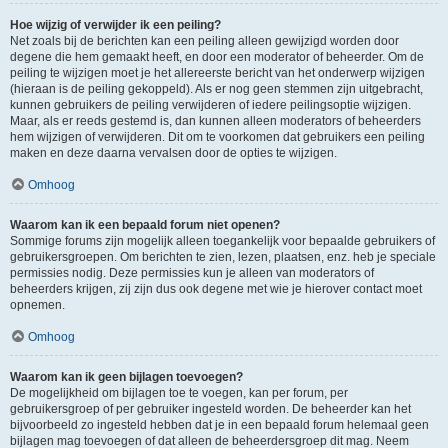
Hoe wijzig of verwijder ik een peiling?
Net zoals bij de berichten kan een peiling alleen gewijzigd worden door
degene die hem gemaakt heeft, en door een moderator of beheerder. Om de
peiling te wijzigen moet je het allereerste bericht van het onderwerp wijzigen
(hieraan is de peiling gekoppeld). Als er nog geen stemmen zijn uitgebracht,
kunnen gebruikers de peiling verwijderen of iedere peilingsoptie wijzigen.
Maar, als er reeds gestemd is, dan kunnen alleen moderators of beheerders
hem wijzigen of verwijderen. Dit om te voorkomen dat gebruikers een peiling
maken en deze daarna vervalsen door de opties te wijzigen.
Omhoog
Waarom kan ik een bepaald forum niet openen?
Sommige forums zijn mogelijk alleen toegankelijk voor bepaalde gebruikers of
gebruikersgroepen. Om berichten te zien, lezen, plaatsen, enz. heb je speciale
permissies nodig. Deze permissies kun je alleen van moderators of
beheerders krijgen, zij zijn dus ook degene met wie je hierover contact moet
opnemen.
Omhoog
Waarom kan ik geen bijlagen toevoegen?
De mogelijkheid om bijlagen toe te voegen, kan per forum, per
gebruikersgroep of per gebruiker ingesteld worden. De beheerder kan het
bijvoorbeeld zo ingesteld hebben dat je in een bepaald forum helemaal geen
bijlagen mag toevoegen of dat alleen de beheerdersgroep dit mag. Neem