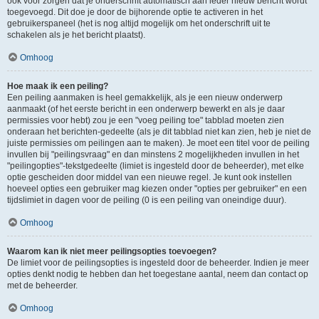
ook voor zorgen dat je onderschrift automatisch aan ieder nieuw bericht wordt
toegevoegd. Dit doe je door de bijhorende optie te activeren in het
gebruikerspaneel (het is nog altijd mogelijk om het onderschrift uit te
schakelen als je het bericht plaatst).
Omhoog
Hoe maak ik een peiling?
Een peiling aanmaken is heel gemakkelijk, als je een nieuw onderwerp
aanmaakt (of het eerste bericht in een onderwerp bewerkt en als je daar
permissies voor hebt) zou je een "voeg peiling toe" tabblad moeten zien
onderaan het berichten-gedeelte (als je dit tabblad niet kan zien, heb je niet de
juiste permissies om peilingen aan te maken). Je moet een titel voor de peiling
invullen bij "peilingsvraag" en dan minstens 2 mogelijkheden invullen in het
"peilingopties"-tekstgedeelte (limiet is ingesteld door de beheerder), met elke
optie gescheiden door middel van een nieuwe regel. Je kunt ook instellen
hoeveel opties een gebruiker mag kiezen onder "opties per gebruiker" en een
tijdslimiet in dagen voor de peiling (0 is een peiling van oneindige duur).
Omhoog
Waarom kan ik niet meer peilingsopties toevoegen?
De limiet voor de peilingsopties is ingesteld door de beheerder. Indien je meer
opties denkt nodig te hebben dan het toegestane aantal, neem dan contact op
met de beheerder.
Omhoog