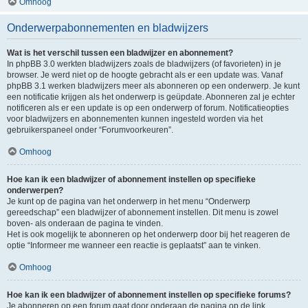
Omhoog
Onderwerpabonnementen en bladwijzers
Wat is het verschil tussen een bladwijzer en abonnement?
In phpBB 3.0 werkten bladwijzers zoals de bladwijzers (of favorieten) in je
browser. Je werd niet op de hoogte gebracht als er een update was. Vanaf
phpBB 3.1 werken bladwijzers meer als abonneren op een onderwerp. Je kunt
een notificatie krijgen als het onderwerp is geüpdate. Abonneren zal je echter
notificeren als er een update is op een onderwerp of forum. Notificatieopties
voor bladwijzers en abonnementen kunnen ingesteld worden via het
gebruikerspaneel onder “Forumvoorkeuren”.
Omhoog
Hoe kan ik een bladwijzer of abonnement instellen op specifieke
onderwerpen?
Je kunt op de pagina van het onderwerp in het menu “Onderwerp
gereedschap” een bladwijzer of abonnement instellen. Dit menu is zowel
boven- als onderaan de pagina te vinden.
Het is ook mogelijk te abonneren op het onderwerp door bij het reageren de
optie “Informeer me wanneer een reactie is geplaatst” aan te vinken.
Omhoog
Hoe kan ik een bladwijzer of abonnement instellen op specifieke forums?
Je abonneren op een forum gaat door onderaan de pagina op de link