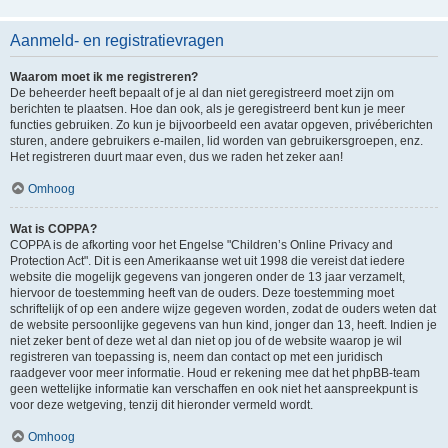
Aanmeld- en registratievragen
Waarom moet ik me registreren?
De beheerder heeft bepaalt of je al dan niet geregistreerd moet zijn om
berichten te plaatsen. Hoe dan ook, als je geregistreerd bent kun je meer
functies gebruiken. Zo kun je bijvoorbeeld een avatar opgeven, privéberichten
sturen, andere gebruikers e-mailen, lid worden van gebruikersgroepen, enz.
Het registreren duurt maar even, dus we raden het zeker aan!
Omhoog
Wat is COPPA?
COPPA is de afkorting voor het Engelse "Children’s Online Privacy and
Protection Act". Dit is een Amerikaanse wet uit 1998 die vereist dat iedere
website die mogelijk gegevens van jongeren onder de 13 jaar verzamelt,
hiervoor de toestemming heeft van de ouders. Deze toestemming moet
schriftelijk of op een andere wijze gegeven worden, zodat de ouders weten dat
de website persoonlijke gegevens van hun kind, jonger dan 13, heeft. Indien je
niet zeker bent of deze wet al dan niet op jou of de website waarop je wil
registreren van toepassing is, neem dan contact op met een juridisch
raadgever voor meer informatie. Houd er rekening mee dat het phpBB-team
geen wettelijke informatie kan verschaffen en ook niet het aanspreekpunt is
voor deze wetgeving, tenzij dit hieronder vermeld wordt.
Omhoog