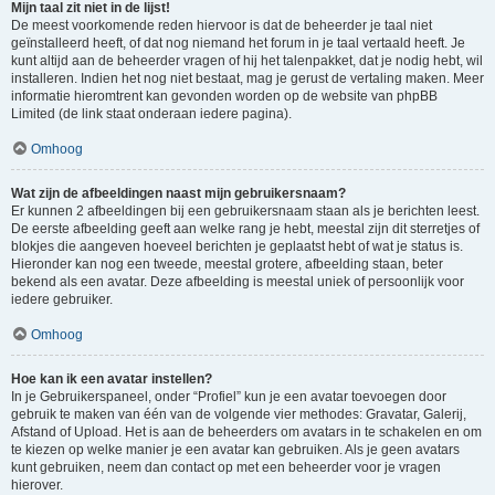
Mijn taal zit niet in de lijst!
De meest voorkomende reden hiervoor is dat de beheerder je taal niet
geïnstalleerd heeft, of dat nog niemand het forum in je taal vertaald heeft. Je
kunt altijd aan de beheerder vragen of hij het talenpakket, dat je nodig hebt, wil
installeren. Indien het nog niet bestaat, mag je gerust de vertaling maken. Meer
informatie hieromtrent kan gevonden worden op de website van phpBB
Limited (de link staat onderaan iedere pagina).
Omhoog
Wat zijn de afbeeldingen naast mijn gebruikersnaam?
Er kunnen 2 afbeeldingen bij een gebruikersnaam staan als je berichten leest.
De eerste afbeelding geeft aan welke rang je hebt, meestal zijn dit sterretjes of
blokjes die aangeven hoeveel berichten je geplaatst hebt of wat je status is.
Hieronder kan nog een tweede, meestal grotere, afbeelding staan, beter
bekend als een avatar. Deze afbeelding is meestal uniek of persoonlijk voor
iedere gebruiker.
Omhoog
Hoe kan ik een avatar instellen?
In je Gebruikerspaneel, onder “Profiel” kun je een avatar toevoegen door
gebruik te maken van één van de volgende vier methodes: Gravatar, Galerij,
Afstand of Upload. Het is aan de beheerders om avatars in te schakelen en om
te kiezen op welke manier je een avatar kan gebruiken. Als je geen avatars
kunt gebruiken, neem dan contact op met een beheerder voor je vragen
hierover.