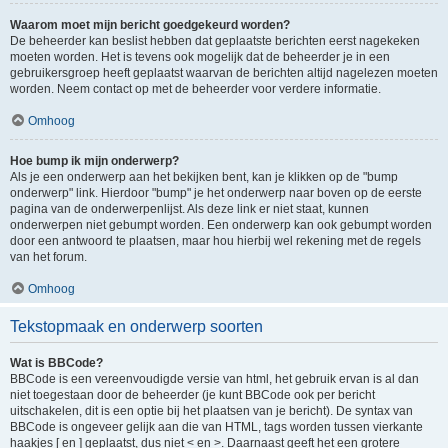
Waarom moet mijn bericht goedgekeurd worden?
De beheerder kan beslist hebben dat geplaatste berichten eerst nagekeken
moeten worden. Het is tevens ook mogelijk dat de beheerder je in een
gebruikersgroep heeft geplaatst waarvan de berichten altijd nagelezen moeten
worden. Neem contact op met de beheerder voor verdere informatie.
Omhoog
Hoe bump ik mijn onderwerp?
Als je een onderwerp aan het bekijken bent, kan je klikken op de "bump
onderwerp" link. Hierdoor "bump" je het onderwerp naar boven op de eerste
pagina van de onderwerpenlijst. Als deze link er niet staat, kunnen
onderwerpen niet gebumpt worden. Een onderwerp kan ook gebumpt worden
door een antwoord te plaatsen, maar hou hierbij wel rekening met de regels
van het forum.
Omhoog
Tekstopmaak en onderwerp soorten
Wat is BBCode?
BBCode is een vereenvoudigde versie van html, het gebruik ervan is al dan
niet toegestaan door de beheerder (je kunt BBCode ook per bericht
uitschakelen, dit is een optie bij het plaatsen van je bericht). De syntax van
BBCode is ongeveer gelijk aan die van HTML, tags worden tussen vierkante
haakjes [ en ] geplaatst, dus niet < en >. Daarnaast geeft het een grotere