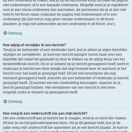
op een onderwerp te maken, klik je op de bijhorende knop op ofwel de pagina
met onderwerpen of in een bepaald onderwerp. Mogelijk moet je je registreren
voor je een nieuw onderwerp kan aanmaken, de permissies die je al dan niet
hebt in het forum staan onderaan de pagina met onderwerpen of in een
onderwerp (de lijst met
je mag geen nieuwe onderwerpen in dit forum
plaatsen, je mag niet antwoorden op een onderwerp in dit forum, enz.
).
Omhoog
Hoe wijzig of verwijder ik een bericht?
Tenzij je de beheerder of een moderator bent, kun je alleen je eigen berichten
wijzigen en verwijderen. Je kunt een bericht wijzigen (soms maar voor een
beperkte tijd nadat het geplaatst is) door te klikken op de
wijzig
knop van het
desbetreffende bericht. Als er al iemand op je bericht gereageerd heeft, komt er
onderaan je bericht een klein tekstje dat zegt hoeveel keer en wanneer je het
bericht voor het laatst je gewijzigd hebt. Dit zal niet verschijnen als nog
niemand gereageerd heeft, evenmin als een beheerder of moderator je bericht
gewijzigd heeft. Zij kunnen wel een mededeling toevoegen, waarom ze je
bericht gewijzigd hebben. Het verwijderen van een bericht is niet meer
mogelijk zodra er iemand op gereageerd heeft.
Omhoog
Hoe voeg ik een onderschrift toe aan mijn bericht?
Om een onderschrift aan je bericht toe te voegen, moet je er eerst één maken.
Dit kun je via het gebruikerspaneel doen. Als je dit gedaan hebt, kun je de
optie
voeg mijn onderschrift toe
aanvinken als je een bericht plaatst. Je kunt er