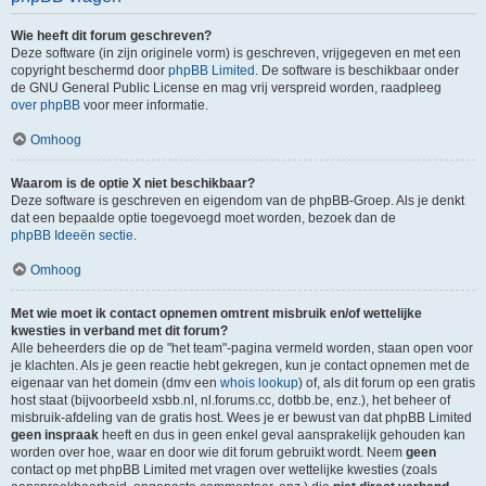
Wie heeft dit forum geschreven?
Deze software (in zijn originele vorm) is geschreven, vrijgegeven en met een
copyright beschermd door
phpBB Limited
. De software is beschikbaar onder
de GNU General Public License en mag vrij verspreid worden, raadpleeg
over phpBB
voor meer informatie.
Omhoog
Waarom is de optie X niet beschikbaar?
Deze software is geschreven en eigendom van de phpBB-Groep. Als je denkt
dat een bepaalde optie toegevoegd moet worden, bezoek dan de
phpBB Ideeën sectie
.
Omhoog
Met wie moet ik contact opnemen omtrent misbruik en/of wettelijke
kwesties in verband met dit forum?
Alle beheerders die op de "het team"-pagina vermeld worden, staan open voor
je klachten. Als je geen reactie hebt gekregen, kun je contact opnemen met de
eigenaar van het domein (dmv een
whois lookup
) of, als dit forum op een gratis
host staat (bijvoorbeeld xsbb.nl, nl.forums.cc, dotbb.be, enz.), het beheer of
misbruik-afdeling van de gratis host. Wees je er bewust van dat phpBB Limited
geen inspraak
heeft en dus in geen enkel geval aansprakelijk gehouden kan
worden over hoe, waar en door wie dit forum gebruikt wordt. Neem
geen
contact op met phpBB Limited met vragen over wettelijke kwesties (zoals