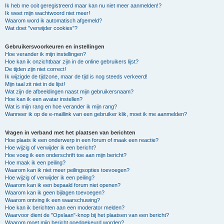
Ik heb me ooit geregistreerd maar kan nu niet meer aanmelden!?
Ik weet mijn wachtwoord niet meer!
Waarom word ik automatisch afgemeld?
Wat doet "verwijder cookies"?
Gebruikersvoorkeuren en instellingen
Hoe verander ik mijn instellingen?
Hoe kan ik onzichtbaar zijn in de online gebruikers lijst?
De tijden zijn niet correct!
Ik wijzigde de tijdzone, maar de tijd is nog steeds verkeerd!
Mijn taal zit niet in de lijst!
Wat zijn de afbeeldingen naast mijn gebruikersnaam?
Hoe kan ik een avatar instellen?
Wat is mijn rang en hoe verander ik mijn rang?
Wanneer ik op de e-maillink van een gebruiker klik, moet ik me aanmelden?
Vragen in verband met het plaatsen van berichten
Hoe plaats ik een onderwerp in een forum of maak een reactie?
Hoe wijzig of verwijder ik een bericht?
Hoe voeg ik een onderschrift toe aan mijn bericht?
Hoe maak ik een peiling?
Waarom kan ik niet meer peilingsopties toevoegen?
Hoe wijzig of verwijder ik een peiling?
Waarom kan ik een bepaald forum niet openen?
Waarom kan ik geen bijlagen toevoegen?
Waarom ontving ik een waarschuwing?
Hoe kan ik berichten aan een moderator melden?
Waarvoor dient de "Opslaan"-knop bij het plaatsen van een bericht?
Waarom moet mijn bericht goedgekeurd worden?