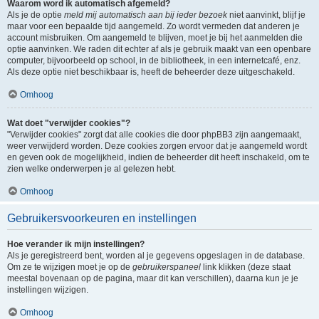
Waarom word ik automatisch afgemeld?
Als je de optie
meld mij automatisch aan bij ieder bezoek
niet aanvinkt, blijf je
maar voor een bepaalde tijd aangemeld. Zo wordt vermeden dat anderen je
account misbruiken. Om aangemeld te blijven, moet je bij het aanmelden die
optie aanvinken. We raden dit echter af als je gebruik maakt van een openbare
computer, bijvoorbeeld op school, in de bibliotheek, in een internetcafé, enz.
Als deze optie niet beschikbaar is, heeft de beheerder deze uitgeschakeld.
Omhoog
Wat doet "verwijder cookies"?
"Verwijder cookies" zorgt dat alle cookies die door phpBB3 zijn aangemaakt,
weer verwijderd worden. Deze cookies zorgen ervoor dat je aangemeld wordt
en geven ook de mogelijkheid, indien de beheerder dit heeft inschakeld, om te
zien welke onderwerpen je al gelezen hebt.
Omhoog
Gebruikersvoorkeuren en instellingen
Hoe verander ik mijn instellingen?
Als je geregistreerd bent, worden al je gegevens opgeslagen in de database.
Om ze te wijzigen moet je op de
gebruikerspaneel
link klikken (deze staat
meestal bovenaan op de pagina, maar dit kan verschillen), daarna kun je je
instellingen wijzigen.
Omhoog