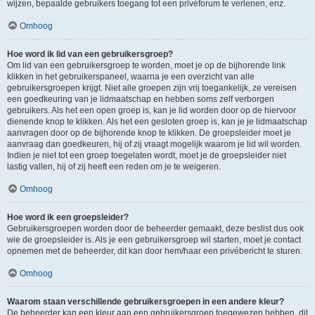
wijzen, bepaalde gebruikers toegang tot een privéforum te verlenen, enz.
Omhoog
Hoe word ik lid van een gebruikersgroep?
Om lid van een gebruikersgroep te worden, moet je op de bijhorende link
klikken in het gebruikerspaneel, waarna je een overzicht van alle
gebruikersgroepen krijgt. Niet alle groepen zijn vrij toegankelijk, ze vereisen
een goedkeuring van je lidmaatschap en hebben soms zelf verborgen
gebruikers. Als het een open groep is, kan je lid worden door op de hiervoor
dienende knop te klikken. Als het een gesloten groep is, kan je je lidmaatschap
aanvragen door op de bijhorende knop te klikken. De groepsleider moet je
aanvraag dan goedkeuren, hij of zij vraagt mogelijk waarom je lid wil worden.
Indien je niet tot een groep toegelaten wordt, moet je de groepsleider niet
lastig vallen, hij of zij heeft een reden om je te weigeren.
Omhoog
Hoe word ik een groepsleider?
Gebruikersgroepen worden door de beheerder gemaakt, deze beslist dus ook
wie de groepsleider is. Als je een gebruikersgroep wil starten, moet je contact
opnemen met de beheerder, dit kan door hem/haar een privébericht te sturen.
Omhoog
Waarom staan verschillende gebruikersgroepen in een andere kleur?
De beheerder kan een kleur aan een gebruikersgroep toegewezen hebben, dit