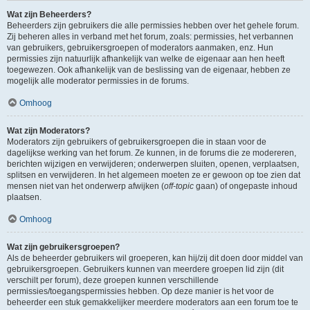
Wat zijn Beheerders?
Beheerders zijn gebruikers die alle permissies hebben over het gehele forum.
Zij beheren alles in verband met het forum, zoals: permissies, het verbannen
van gebruikers, gebruikersgroepen of moderators aanmaken, enz. Hun
permissies zijn natuurlijk afhankelijk van welke de eigenaar aan hen heeft
toegewezen. Ook afhankelijk van de beslissing van de eigenaar, hebben ze
mogelijk alle moderator permissies in de forums.
Omhoog
Wat zijn Moderators?
Moderators zijn gebruikers of gebruikersgroepen die in staan voor de
dagelijkse werking van het forum. Ze kunnen, in de forums die ze modereren,
berichten wijzigen en verwijderen; onderwerpen sluiten, openen, verplaatsen,
splitsen en verwijderen. In het algemeen moeten ze er gewoon op toe zien dat
mensen niet van het onderwerp afwijken (
off-topic
gaan) of ongepaste inhoud
plaatsen.
Omhoog
Wat zijn gebruikersgroepen?
Als de beheerder gebruikers wil groeperen, kan hij/zij dit doen door middel van
gebruikersgroepen. Gebruikers kunnen van meerdere groepen lid zijn (dit
verschilt per forum), deze groepen kunnen verschillende
permissies/toegangspermissies hebben. Op deze manier is het voor de
beheerder een stuk gemakkelijker meerdere moderators aan een forum toe te