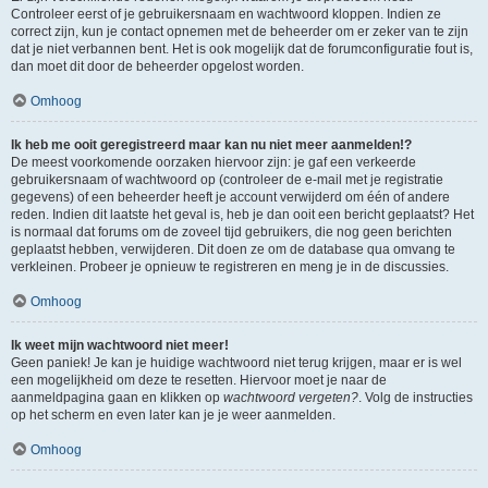
Controleer eerst of je gebruikersnaam en wachtwoord kloppen. Indien ze
correct zijn, kun je contact opnemen met de beheerder om er zeker van te zijn
dat je niet verbannen bent. Het is ook mogelijk dat de forumconfiguratie fout is,
dan moet dit door de beheerder opgelost worden.
Omhoog
Ik heb me ooit geregistreerd maar kan nu niet meer aanmelden!?
De meest voorkomende oorzaken hiervoor zijn: je gaf een verkeerde
gebruikersnaam of wachtwoord op (controleer de e-mail met je registratie
gegevens) of een beheerder heeft je account verwijderd om één of andere
reden. Indien dit laatste het geval is, heb je dan ooit een bericht geplaatst? Het
is normaal dat forums om de zoveel tijd gebruikers, die nog geen berichten
geplaatst hebben, verwijderen. Dit doen ze om de database qua omvang te
verkleinen. Probeer je opnieuw te registreren en meng je in de discussies.
Omhoog
Ik weet mijn wachtwoord niet meer!
Geen paniek! Je kan je huidige wachtwoord niet terug krijgen, maar er is wel
een mogelijkheid om deze te resetten. Hiervoor moet je naar de
aanmeldpagina gaan en klikken op
wachtwoord vergeten?
. Volg de instructies
op het scherm en even later kan je je weer aanmelden.
Omhoog