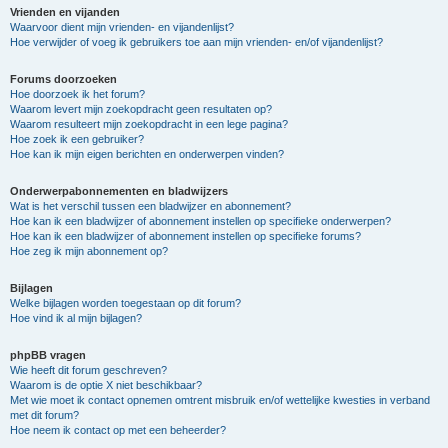
Vrienden en vijanden
Waarvoor dient mijn vrienden- en vijandenlijst?
Hoe verwijder of voeg ik gebruikers toe aan mijn vrienden- en/of vijandenlijst?
Forums doorzoeken
Hoe doorzoek ik het forum?
Waarom levert mijn zoekopdracht geen resultaten op?
Waarom resulteert mijn zoekopdracht in een lege pagina?
Hoe zoek ik een gebruiker?
Hoe kan ik mijn eigen berichten en onderwerpen vinden?
Onderwerpabonnementen en bladwijzers
Wat is het verschil tussen een bladwijzer en abonnement?
Hoe kan ik een bladwijzer of abonnement instellen op specifieke onderwerpen?
Hoe kan ik een bladwijzer of abonnement instellen op specifieke forums?
Hoe zeg ik mijn abonnement op?
Bijlagen
Welke bijlagen worden toegestaan op dit forum?
Hoe vind ik al mijn bijlagen?
phpBB vragen
Wie heeft dit forum geschreven?
Waarom is de optie X niet beschikbaar?
Met wie moet ik contact opnemen omtrent misbruik en/of wettelijke kwesties in verband
met dit forum?
Hoe neem ik contact op met een beheerder?