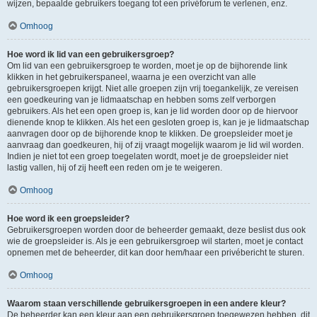
wijzen, bepaalde gebruikers toegang tot een privéforum te verlenen, enz.
Omhoog
Hoe word ik lid van een gebruikersgroep?
Om lid van een gebruikersgroep te worden, moet je op de bijhorende link
klikken in het gebruikerspaneel, waarna je een overzicht van alle
gebruikersgroepen krijgt. Niet alle groepen zijn vrij toegankelijk, ze vereisen
een goedkeuring van je lidmaatschap en hebben soms zelf verborgen
gebruikers. Als het een open groep is, kan je lid worden door op de hiervoor
dienende knop te klikken. Als het een gesloten groep is, kan je je lidmaatschap
aanvragen door op de bijhorende knop te klikken. De groepsleider moet je
aanvraag dan goedkeuren, hij of zij vraagt mogelijk waarom je lid wil worden.
Indien je niet tot een groep toegelaten wordt, moet je de groepsleider niet
lastig vallen, hij of zij heeft een reden om je te weigeren.
Omhoog
Hoe word ik een groepsleider?
Gebruikersgroepen worden door de beheerder gemaakt, deze beslist dus ook
wie de groepsleider is. Als je een gebruikersgroep wil starten, moet je contact
opnemen met de beheerder, dit kan door hem/haar een privébericht te sturen.
Omhoog
Waarom staan verschillende gebruikersgroepen in een andere kleur?
De beheerder kan een kleur aan een gebruikersgroep toegewezen hebben, dit