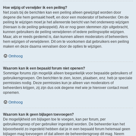
Hoe wijzig of verwijder ik een peiling?
Net zoals bij de berichten kan een peiling alleen gewijzigd worden door
degene die hem gemaakt heeft, en door een moderator of beheerder. Om de
peiling te wijzigen moet je het allereerste bericht van het onderwerp wijzigen
(hieraan is de peiling gekoppeld). Als er nog geen stemmen zijn uitgebracht,
kunnen gebruikers de peiling verwijderen of iedere peilingsoptie wijzigen.
Maar, als er reeds gestemd is, dan kunnen alleen moderators of beheerders
hem wijzigen of verwijderen. Dit om te voorkomen dat gebruikers een peiling
maken en deze daarna vervalsen door de opties te wijzigen.
Omhoog
Waarom kan ik een bepaald forum niet openen?
Sommige forums zijn mogelijk alleen toegankelijk voor bepaalde gebruikers of
gebruikersgroepen. Om berichten te zien, lezen, plaatsen, enz. heb je speciale
permissies nodig. Deze permissies kun je alleen van moderators of
beheerders krijgen, zij zijn dus ook degene met wie je hierover contact moet
opnemen.
Omhoog
Waarom kan ik geen bijlagen toevoegen?
De mogelijkheid om bijlagen toe te voegen, kan per forum, per
gebruikersgroep of per gebruiker ingesteld worden. De beheerder kan het
bijvoorbeeld zo ingesteld hebben dat je in een bepaald forum helemaal geen
bijlagen mag toevoegen of dat alleen de beheerdersgroep dit mag. Neem