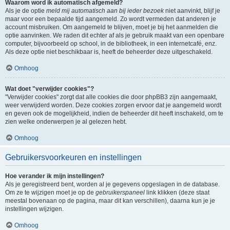
Waarom word ik automatisch afgemeld?
Als je de optie
meld mij automatisch aan bij ieder bezoek
niet aanvinkt, blijf je
maar voor een bepaalde tijd aangemeld. Zo wordt vermeden dat anderen je
account misbruiken. Om aangemeld te blijven, moet je bij het aanmelden die
optie aanvinken. We raden dit echter af als je gebruik maakt van een openbare
computer, bijvoorbeeld op school, in de bibliotheek, in een internetcafé, enz.
Als deze optie niet beschikbaar is, heeft de beheerder deze uitgeschakeld.
Omhoog
Wat doet "verwijder cookies"?
"Verwijder cookies" zorgt dat alle cookies die door phpBB3 zijn aangemaakt,
weer verwijderd worden. Deze cookies zorgen ervoor dat je aangemeld wordt
en geven ook de mogelijkheid, indien de beheerder dit heeft inschakeld, om te
zien welke onderwerpen je al gelezen hebt.
Omhoog
Gebruikersvoorkeuren en instellingen
Hoe verander ik mijn instellingen?
Als je geregistreerd bent, worden al je gegevens opgeslagen in de database.
Om ze te wijzigen moet je op de
gebruikerspaneel
link klikken (deze staat
meestal bovenaan op de pagina, maar dit kan verschillen), daarna kun je je
instellingen wijzigen.
Omhoog