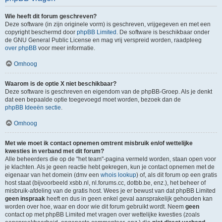
Wie heeft dit forum geschreven?
Deze software (in zijn originele vorm) is geschreven, vrijgegeven en met een
copyright beschermd door
phpBB Limited
. De software is beschikbaar onder
de GNU General Public License en mag vrij verspreid worden, raadpleeg
over phpBB
voor meer informatie.
Omhoog
Waarom is de optie X niet beschikbaar?
Deze software is geschreven en eigendom van de phpBB-Groep. Als je denkt
dat een bepaalde optie toegevoegd moet worden, bezoek dan de
phpBB Ideeën sectie
.
Omhoog
Met wie moet ik contact opnemen omtrent misbruik en/of wettelijke
kwesties in verband met dit forum?
Alle beheerders die op de "het team"-pagina vermeld worden, staan open voor
je klachten. Als je geen reactie hebt gekregen, kun je contact opnemen met de
eigenaar van het domein (dmv een
whois lookup
) of, als dit forum op een gratis
host staat (bijvoorbeeld xsbb.nl, nl.forums.cc, dotbb.be, enz.), het beheer of
misbruik-afdeling van de gratis host. Wees je er bewust van dat phpBB Limited
geen inspraak
heeft en dus in geen enkel geval aansprakelijk gehouden kan
worden over hoe, waar en door wie dit forum gebruikt wordt. Neem
geen
contact op met phpBB Limited met vragen over wettelijke kwesties (zoals