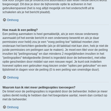
ook voor zorgen dat je onderschrift automatisch aan ieder nieuw bericht wordt
toegevoegd. Dit doe je door de bijhorende optie te activeren in het
gebruikerspaneel (het is nog altijd mogelijk om het onderschrift uit te
schakelen als je het bericht plaatst).
Omhoog
Hoe maak ik een peiling?
Een peiling aanmaken is heel gemakkelijk, als je een nieuw onderwerp
aanmaakt (of het eerste bericht in een onderwerp bewerkt en als je daar
permissies voor hebt) zou je een "voeg peiling toe" tabblad moeten zien
onderaan het berichten-gedeelte (als je dit tabblad niet kan zien, heb je niet de
juiste permissies om peilingen aan te maken). Je moet een titel voor de peiling
invullen bij "peilingsvraag" en dan minstens 2 mogelijkheden invullen in het
"peilingopties"-tekstgedeelte (limiet is ingesteld door de beheerder), met elke
optie gescheiden door middel van een nieuwe regel. Je kunt ook instellen
hoeveel opties een gebruiker mag kiezen onder "opties per gebruiker" en een
tijdslimiet in dagen voor de peiling (0 is een peiling van oneindige duur).
Omhoog
Waarom kan ik niet meer peilingsopties toevoegen?
De limiet voor de peilingsopties is ingesteld door de beheerder. Indien je meer
opties denkt nodig te hebben dan het toegestane aantal, neem dan contact op
met de beheerder.
Omhoog