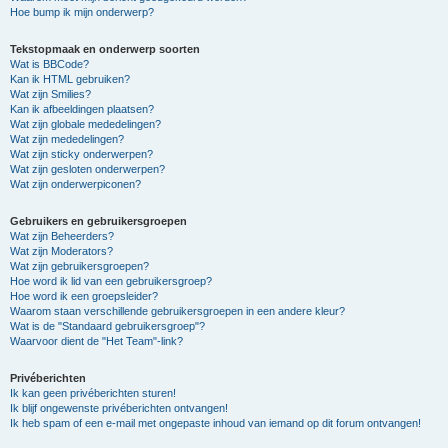
Hoe bump ik mijn onderwerp?
Tekstopmaak en onderwerp soorten
Wat is BBCode?
Kan ik HTML gebruiken?
Wat zijn Smilies?
Kan ik afbeeldingen plaatsen?
Wat zijn globale mededelingen?
Wat zijn mededelingen?
Wat zijn sticky onderwerpen?
Wat zijn gesloten onderwerpen?
Wat zijn onderwerpiconen?
Gebruikers en gebruikersgroepen
Wat zijn Beheerders?
Wat zijn Moderators?
Wat zijn gebruikersgroepen?
Hoe word ik lid van een gebruikersgroep?
Hoe word ik een groepsleider?
Waarom staan verschillende gebruikersgroepen in een andere kleur?
Wat is de "Standaard gebruikersgroep"?
Waarvoor dient de "Het Team"-link?
Privéberichten
Ik kan geen privéberichten sturen!
Ik blijf ongewenste privéberichten ontvangen!
Ik heb spam of een e-mail met ongepaste inhoud van iemand op dit forum ontvangen!