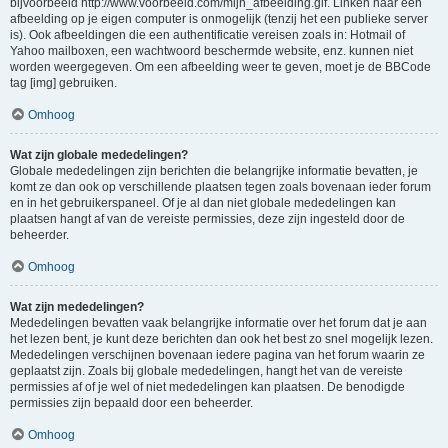
bijvoorbeeld http://www.voorbeeld.com/mijn_afbeelding.gif. Linken naar een
afbeelding op je eigen computer is onmogelijk (tenzij het een publieke server
is). Ook afbeeldingen die een authentificatie vereisen zoals in: Hotmail of
Yahoo mailboxen, een wachtwoord beschermde website, enz. kunnen niet
worden weergegeven. Om een afbeelding weer te geven, moet je de BBCode
tag [img] gebruiken.
Omhoog
Wat zijn globale mededelingen?
Globale mededelingen zijn berichten die belangrijke informatie bevatten, je
komt ze dan ook op verschillende plaatsen tegen zoals bovenaan ieder forum
en in het gebruikerspaneel. Of je al dan niet globale mededelingen kan
plaatsen hangt af van de vereiste permissies, deze zijn ingesteld door de
beheerder.
Omhoog
Wat zijn mededelingen?
Mededelingen bevatten vaak belangrijke informatie over het forum dat je aan
het lezen bent, je kunt deze berichten dan ook het best zo snel mogelijk lezen.
Mededelingen verschijnen bovenaan iedere pagina van het forum waarin ze
geplaatst zijn. Zoals bij globale mededelingen, hangt het van de vereiste
permissies af of je wel of niet mededelingen kan plaatsen. De benodigde
permissies zijn bepaald door een beheerder.
Omhoog