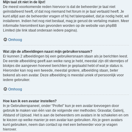
Mijn taal zit niet in de lijst!
De meest voorkomende reden hiervoor is dat de beheerder je taal niet
geïnstalleerd heeft, of dat nog niemand het forum in je taal vertaald heeft. Je
kunt altijd aan de beheerder vragen of hij het talenpakket, dat je nodig hebt, wil
installeren. Indien het nog niet bestaat, mag je gerust de vertaling maken. Meer
informatie hieromtrent kan gevonden worden op de website van phpBB
Limited (de link staat onderaan iedere pagina).
Omhoog
Wat zijn de afbeeldingen naast mijn gebruikersnaam?
Er kunnen 2 afbeeldingen bij een gebruikersnaam staan als je berichten leest.
De eerste afbeelding geeft aan welke rang je hebt, meestal zijn dit sterretjes of
blokjes die aangeven hoeveel berichten je geplaatst hebt of wat je status is.
Hieronder kan nog een tweede, meestal grotere, afbeelding staan, beter
bekend als een avatar. Deze afbeelding is meestal uniek of persoonlijk voor
iedere gebruiker.
Omhoog
Hoe kan ik een avatar instellen?
In je Gebruikerspaneel, onder “Profiel” kun je een avatar toevoegen door
gebruik te maken van één van de volgende vier methodes: Gravatar, Galerij,
Afstand of Upload. Het is aan de beheerders om avatars in te schakelen en om
te kiezen op welke manier je een avatar kan gebruiken. Als je geen avatars
kunt gebruiken, neem dan contact op met een beheerder voor je vragen
hierover.