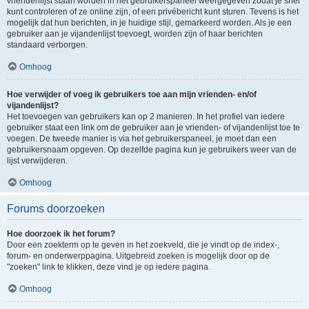
vriendenlijst staan worden in het gebruikerspaneel weergegeven zodat je snel
kunt controleren of ze online zijn, of een privébericht kunt sturen. Tevens is het
mogelijk dat hun berichten, in je huidige stijl, gemarkeerd worden. Als je een
gebruiker aan je vijandenlijst toevoegt, worden zijn of haar berichten
standaard verborgen.
Omhoog
Hoe verwijder of voeg ik gebruikers toe aan mijn vrienden- en/of
vijandenlijst?
Het toevoegen van gebruikers kan op 2 manieren. In het profiel van iedere
gebruiker staat een link om de gebruiker aan je vrienden- of vijandenlijst toe te
voegen. De tweede manier is via het gebruikerspaneel, je moet dan een
gebruikersnaam opgeven. Op dezelfde pagina kun je gebruikers weer van de
lijst verwijderen.
Omhoog
Forums doorzoeken
Hoe doorzoek ik het forum?
Door een zoekterm op te geven in het zoekveld, die je vindt op de index-,
forum- en onderwerppagina. Uitgebreid zoeken is mogelijk door op de
"zoeken" link te klikken, deze vind je op iedere pagina.
Omhoog