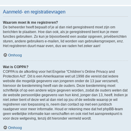
Aanmeld- en registratievragen
Waarom moet ik me registreren?
De beheerder heeft bepaalt of je al dan niet geregistreerd moet zijn om
berichten te plaatsen. Hoe dan ook, als je geregistreerd bent kun je meer
functies gebruiken. Zo kun je bijvoorbeeld een avatar opgeven, privéberichten
sturen, andere gebruikers e-mailen, lid worden van gebruikersgroepen, enz.
Het registreren duurt maar even, dus we raden het zeker aan!
Omhoog
Wat is COPPA?
COPPA is de afkorting voor het Engelse "Children’s Online Privacy and
Protection Act". Dit is een Amerikaanse wet uit 1998 die vereist dat iedere
website die mogelijk gegevens van jongeren onder de 13 jaar verzamelt,
hiervoor de toestemming heeft van de ouders. Deze toestemming moet
schriftelijk of op een andere wijze gegeven worden, zodat de ouders weten dat
de website persoonlijke gegevens van hun kind, jonger dan 13, heeft. Indien je
niet zeker bent of deze wet al dan niet op jou of de website waarop je wil
registreren van toepassing is, neem dan contact op met een juridisch
raadgever voor meer informatie. Houd er rekening mee dat het phpBB-team
geen wettelijke informatie kan verschaffen en ook niet het aanspreekpunt is
voor deze wetgeving, tenzij dit hieronder vermeld wordt.
Omhoog