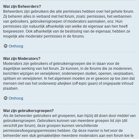
Wat zijn Beheerders?
Beheerders zijn gebruikers die alle permissies hebben over het gehele forum.
Zij beheren alles in verband met het forum, zoals: permissies, het verbannen
van gebruikers, gebruikersgroepen of moderators aanmaken, enz. Hun
permissies zijn natuurlijk afhankelijk van welke de eigenaar aan hen heeft
toegewezen. Ook afhankelijk van de beslissing van de eigenaar, hebben ze
mogelijk alle moderator permissies in de forums.
Omhoog
Wat zijn Moderators?
Moderators zijn gebruikers of gebruikersgroepen die in staan voor de
dagelijkse werking van het forum. Ze kunnen, in de forums die ze modereren,
berichten wijzigen en verwijderen; onderwerpen sluiten, openen, verplaatsen,
splitsen en verwijderen. In het algemeen moeten ze er gewoon op toe zien dat
mensen niet van het onderwerp afwijken (
off-topic
gaan) of ongepaste inhoud
plaatsen.
Omhoog
Wat zijn gebruikersgroepen?
Als de beheerder gebruikers wil groeperen, kan hij/zij dit doen door middel van
gebruikersgroepen. Gebruikers kunnen van meerdere groepen lid zijn (dit
verschilt per forum), deze groepen kunnen verschillende
permissies/toegangspermissies hebben. Op deze manier is het voor de
beheerder een stuk gemakkelijker meerdere moderators aan een forum toe te