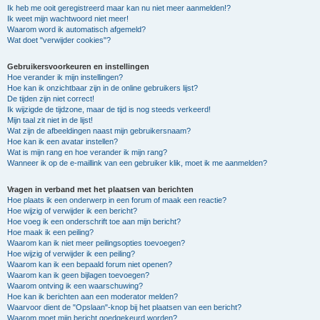
Ik heb me ooit geregistreerd maar kan nu niet meer aanmelden!?
Ik weet mijn wachtwoord niet meer!
Waarom word ik automatisch afgemeld?
Wat doet "verwijder cookies"?
Gebruikersvoorkeuren en instellingen
Hoe verander ik mijn instellingen?
Hoe kan ik onzichtbaar zijn in de online gebruikers lijst?
De tijden zijn niet correct!
Ik wijzigde de tijdzone, maar de tijd is nog steeds verkeerd!
Mijn taal zit niet in de lijst!
Wat zijn de afbeeldingen naast mijn gebruikersnaam?
Hoe kan ik een avatar instellen?
Wat is mijn rang en hoe verander ik mijn rang?
Wanneer ik op de e-maillink van een gebruiker klik, moet ik me aanmelden?
Vragen in verband met het plaatsen van berichten
Hoe plaats ik een onderwerp in een forum of maak een reactie?
Hoe wijzig of verwijder ik een bericht?
Hoe voeg ik een onderschrift toe aan mijn bericht?
Hoe maak ik een peiling?
Waarom kan ik niet meer peilingsopties toevoegen?
Hoe wijzig of verwijder ik een peiling?
Waarom kan ik een bepaald forum niet openen?
Waarom kan ik geen bijlagen toevoegen?
Waarom ontving ik een waarschuwing?
Hoe kan ik berichten aan een moderator melden?
Waarvoor dient de "Opslaan"-knop bij het plaatsen van een bericht?
Waarom moet mijn bericht goedgekeurd worden?