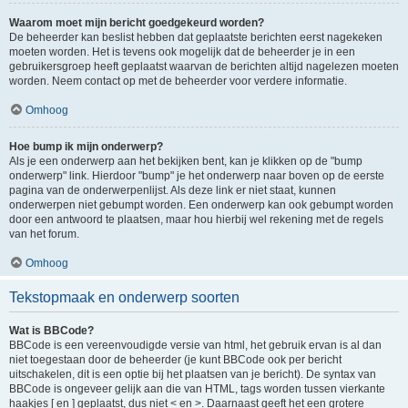
Waarom moet mijn bericht goedgekeurd worden?
De beheerder kan beslist hebben dat geplaatste berichten eerst nagekeken
moeten worden. Het is tevens ook mogelijk dat de beheerder je in een
gebruikersgroep heeft geplaatst waarvan de berichten altijd nagelezen moeten
worden. Neem contact op met de beheerder voor verdere informatie.
Omhoog
Hoe bump ik mijn onderwerp?
Als je een onderwerp aan het bekijken bent, kan je klikken op de "bump
onderwerp" link. Hierdoor "bump" je het onderwerp naar boven op de eerste
pagina van de onderwerpenlijst. Als deze link er niet staat, kunnen
onderwerpen niet gebumpt worden. Een onderwerp kan ook gebumpt worden
door een antwoord te plaatsen, maar hou hierbij wel rekening met de regels
van het forum.
Omhoog
Tekstopmaak en onderwerp soorten
Wat is BBCode?
BBCode is een vereenvoudigde versie van html, het gebruik ervan is al dan
niet toegestaan door de beheerder (je kunt BBCode ook per bericht
uitschakelen, dit is een optie bij het plaatsen van je bericht). De syntax van
BBCode is ongeveer gelijk aan die van HTML, tags worden tussen vierkante
haakjes [ en ] geplaatst, dus niet < en >. Daarnaast geeft het een grotere