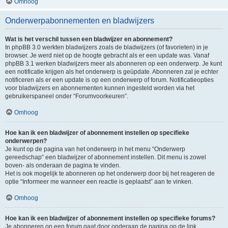
Omhoog
Onderwerpabonnementen en bladwijzers
Wat is het verschil tussen een bladwijzer en abonnement?
In phpBB 3.0 werkten bladwijzers zoals de bladwijzers (of favorieten) in je
browser. Je werd niet op de hoogte gebracht als er een update was. Vanaf
phpBB 3.1 werken bladwijzers meer als abonneren op een onderwerp. Je kunt
een notificatie krijgen als het onderwerp is geüpdate. Abonneren zal je echter
notificeren als er een update is op een onderwerp of forum. Notificatieopties
voor bladwijzers en abonnementen kunnen ingesteld worden via het
gebruikerspaneel onder “Forumvoorkeuren”.
Omhoog
Hoe kan ik een bladwijzer of abonnement instellen op specifieke
onderwerpen?
Je kunt op de pagina van het onderwerp in het menu “Onderwerp
gereedschap” een bladwijzer of abonnement instellen. Dit menu is zowel
boven- als onderaan de pagina te vinden.
Het is ook mogelijk te abonneren op het onderwerp door bij het reageren de
optie “Informeer me wanneer een reactie is geplaatst” aan te vinken.
Omhoog
Hoe kan ik een bladwijzer of abonnement instellen op specifieke forums?
Je abonneren op een forum gaat door onderaan de pagina op de link