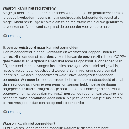
Waarom kan ik niet registreren?
Mogelijk heeft de beheerder je IP-adres verbannen, of de gebruikersnaam die
je opgeeft verboden. Tevens is het mogelijk dat de beheerder de registratie
mogelijkheid heeft uitgeschakeld om zo de registratie van nieuwe gebruikers
te voorkomen. Neem contact op met de beheerder voor verdere hulp.
Omhoog
Ik ben geregistreerd maar kan niet aanmelden!
Controleer eerst of je gebruikersnaam en wachtwoord kloppen. Indien ze
correct zijn, kan één of meerdere zaken hiervan de oorzaak zijn. Indien COPPA
geactiveerd is en je tijdens het registratieproces opgaf dat je jonger bent dan
13 jaar, moet je de ontvangen instructies opvolgen. Als dit niet het geval is,
moet je account dan geactiveerd worden? Sommige forums vereisen dat
iedere nieuwe account geactiveerd wordt, ofwel door jezelf of door een
beheerder. Wanneer je je geregistreerd hebt, werd ook medegedeeld of dit al
dan niet nodig is. Indien je een e-mail ontvangen hebt, moet je de daarin
opgegeven instructies volgen. Als je nooit een e-mail ontvangen hebt, was het
opgegeven e-mailadres dan wel juist? Één van de redenen van activatie is om
het aantal valse accounts te doen dalen. Als je zeker bent dat je e-mailadres
correct was, neem dan contact op met de beheerder.
Omhoog
Waarom kan ik niet aanmelden?
Er zijn verschillende redenen mogelijk waarom je dit probleem hebt.