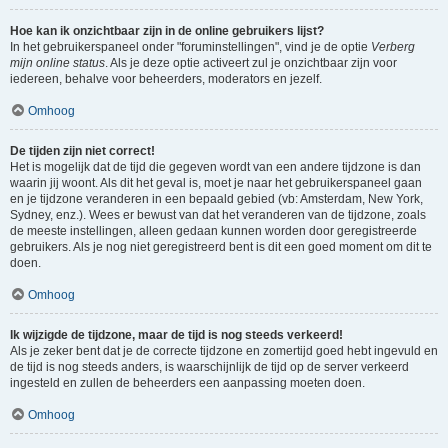
Hoe kan ik onzichtbaar zijn in de online gebruikers lijst?
In het gebruikerspaneel onder "foruminstellingen", vind je de optie
Verberg
mijn online status
. Als je deze optie activeert zul je onzichtbaar zijn voor
iedereen, behalve voor beheerders, moderators en jezelf.
Omhoog
De tijden zijn niet correct!
Het is mogelijk dat de tijd die gegeven wordt van een andere tijdzone is dan
waarin jij woont. Als dit het geval is, moet je naar het gebruikerspaneel gaan
en je tijdzone veranderen in een bepaald gebied (vb: Amsterdam, New York,
Sydney, enz.). Wees er bewust van dat het veranderen van de tijdzone, zoals
de meeste instellingen, alleen gedaan kunnen worden door geregistreerde
gebruikers. Als je nog niet geregistreerd bent is dit een goed moment om dit te
doen.
Omhoog
Ik wijzigde de tijdzone, maar de tijd is nog steeds verkeerd!
Als je zeker bent dat je de correcte tijdzone en zomertijd goed hebt ingevuld en
de tijd is nog steeds anders, is waarschijnlijk de tijd op de server verkeerd
ingesteld en zullen de beheerders een aanpassing moeten doen.
Omhoog