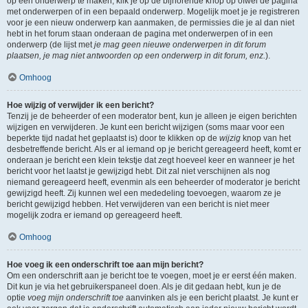
op een onderwerp te maken, klik je op de bijhorende knop op ofwel de pagina
met onderwerpen of in een bepaald onderwerp. Mogelijk moet je je registreren
voor je een nieuw onderwerp kan aanmaken, de permissies die je al dan niet
hebt in het forum staan onderaan de pagina met onderwerpen of in een
onderwerp (de lijst met
je mag geen nieuwe onderwerpen in dit forum
plaatsen, je mag niet antwoorden op een onderwerp in dit forum, enz.
).
Omhoog
Hoe wijzig of verwijder ik een bericht?
Tenzij je de beheerder of een moderator bent, kun je alleen je eigen berichten
wijzigen en verwijderen. Je kunt een bericht wijzigen (soms maar voor een
beperkte tijd nadat het geplaatst is) door te klikken op de
wijzig
knop van het
desbetreffende bericht. Als er al iemand op je bericht gereageerd heeft, komt er
onderaan je bericht een klein tekstje dat zegt hoeveel keer en wanneer je het
bericht voor het laatst je gewijzigd hebt. Dit zal niet verschijnen als nog
niemand gereageerd heeft, evenmin als een beheerder of moderator je bericht
gewijzigd heeft. Zij kunnen wel een mededeling toevoegen, waarom ze je
bericht gewijzigd hebben. Het verwijderen van een bericht is niet meer
mogelijk zodra er iemand op gereageerd heeft.
Omhoog
Hoe voeg ik een onderschrift toe aan mijn bericht?
Om een onderschrift aan je bericht toe te voegen, moet je er eerst één maken.
Dit kun je via het gebruikerspaneel doen. Als je dit gedaan hebt, kun je de
optie
voeg mijn onderschrift toe
aanvinken als je een bericht plaatst. Je kunt er