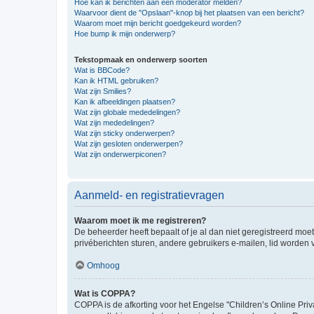
Hoe kan ik berichten aan een moderator melden?
Waarvoor dient de "Opslaan"-knop bij het plaatsen van een bericht?
Waarom moet mijn bericht goedgekeurd worden?
Hoe bump ik mijn onderwerp?
Tekstopmaak en onderwerp soorten
Wat is BBCode?
Kan ik HTML gebruiken?
Wat zijn Smilies?
Kan ik afbeeldingen plaatsen?
Wat zijn globale mededelingen?
Wat zijn mededelingen?
Wat zijn sticky onderwerpen?
Wat zijn gesloten onderwerpen?
Wat zijn onderwerpiconen?
Aanmeld- en registratievragen
Waarom moet ik me registreren?
De beheerder heeft bepaalt of je al dan niet geregistreerd moet
privéberichten sturen, andere gebruikers e-mailen, lid worden
Omhoog
Wat is COPPA?
COPPA is de afkorting voor het Engelse "Children’s Online Priv