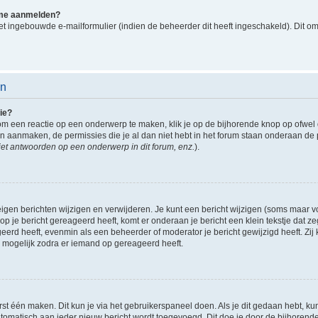
k me aanmelden?
t ingebouwde e-mailformulier (indien de beheerder dit heeft ingeschakeld). Dit o
en
ie?
om een reactie op een onderwerp te maken, klik je op de bijhorende knop op ofwe
an aanmaken, de permissies die je al dan niet hebt in het forum staan onderaan de
et antwoorden op een onderwerp in dit forum, enz.
).
eigen berichten wijzigen en verwijderen. Je kunt een bericht wijzigen (soms maar voo
p je bericht gereageerd heeft, komt er onderaan je bericht een klein tekstje dat ze
ageerd heeft, evenmin als een beheerder of moderator je bericht gewijzigd heeft. 
r mogelijk zodra er iemand op gereageerd heeft.
rst één maken. Dit kun je via het gebruikerspaneel doen. Als je dit gedaan hebt, ku
automatisch aan ieder nieuw bericht wordt toegevoegd. Dit doe je door de bijhorende 