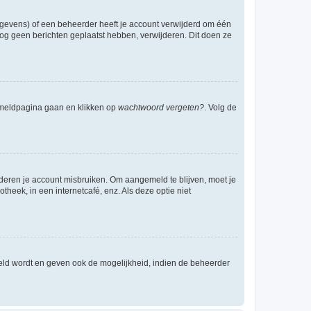
egevens) of een beheerder heeft je account verwijderd om één
e nog geen berichten geplaatst hebben, verwijderen. Dit doen ze
anmeldpagina gaan en klikken op
wachtwoord vergeten?
. Volg de
nderen je account misbruiken. Om aangemeld te blijven, moet je
theek, in een internetcafé, enz. Als deze optie niet
eld wordt en geven ook de mogelijkheid, indien de beheerder