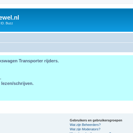
ewel.nl
 ID. Buzz
kswagen Transporter rijders.
.
 lezen/schrijven.
Gebruikers en gebruikersgroepen
Wat zijn Beheerders?
Wat zijn Moderators?