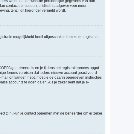
ouders weten dat de website persoonlijke gegevens van hun
m dan contact op met een juridisch raadgever voor meer
ving, tenzij dit hieronder vermeld wordt.
stratie mogelijkheid heeft uitgeschakeld om zo de registratie
OPPA geactiveerd is en je tijdens het registratieproces opgaf
ommige forums vereisen dat iedere nieuwe account geactiveerd
 e-mail ontvangen hebt, moet je de daarin opgegeven instructies
lse accounts te doen dalen. Als je zeker bent dat je e-
rect zijn, kun je contact opnemen met de beheerder om er zeker