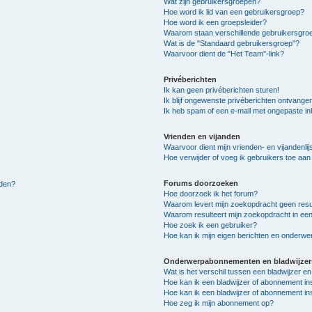
Wat zijn gebruikersgroepen?
Hoe word ik lid van een gebruikersgroep?
Hoe word ik een groepsleider?
Waarom staan verschillende gebruikersgroe
Wat is de "Standaard gebruikersgroep"?
Waarvoor dient de "Het Team"-link?
Privéberichten
Ik kan geen privéberichten sturen!
Ik blijf ongewenste privéberichten ontvange
Ik heb spam of een e-mail met ongepaste i
Vrienden en vijanden
Waarvoor dient mijn vrienden- en vijandenlij
Hoe verwijder of voeg ik gebruikers toe aan m
Forums doorzoeken
lden?
Hoe doorzoek ik het forum?
Waarom levert mijn zoekopdracht geen resu
Waarom resulteert mijn zoekopdracht in een
Hoe zoek ik een gebruiker?
Hoe kan ik mijn eigen berichten en onderw
Onderwerpabonnementen en bladwijzer
Wat is het verschil tussen een bladwijzer 
Hoe kan ik een bladwijzer of abonnement in
Hoe kan ik een bladwijzer of abonnement ins
Hoe zeg ik mijn abonnement op?