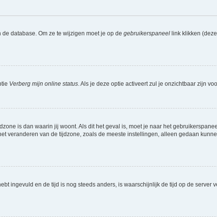
n de database. Om ze te wijzigen moet je op de
gebruikerspaneel
link klikken (dez
ptie
Verberg mijn online status
. Als je deze optie activeert zul je onzichtbaar zijn 
jdzone is dan waarin jij woont. Als dit het geval is, moet je naar het gebruikerspan
t veranderen van de tijdzone, zoals de meeste instellingen, alleen gedaan kunnen
 hebt ingevuld en de tijd is nog steeds anders, is waarschijnlijk de tijd op de serv