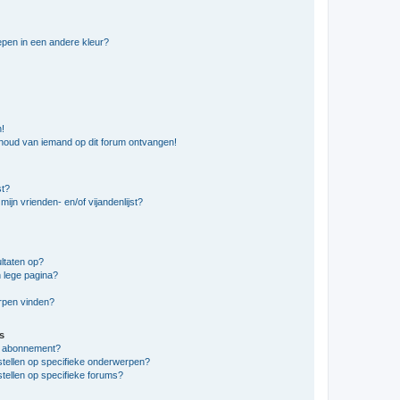
pen in een andere kleur?
n!
nhoud van iemand op dit forum ontvangen!
st?
ijn vrienden- en/of vijandenlijst?
ltaten op?
 lege pagina?
erpen vinden?
s
en abonnement?
stellen op specifieke onderwerpen?
tellen op specifieke forums?