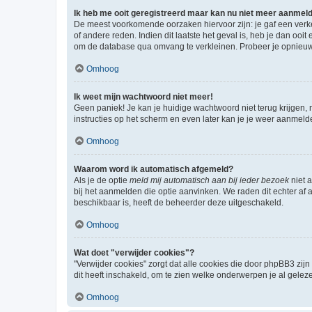
Ik heb me ooit geregistreerd maar kan nu niet meer aanmel
De meest voorkomende oorzaken hiervoor zijn: je gaf een verk
of andere reden. Indien dit laatste het geval is, heb je dan oo
om de database qua omvang te verkleinen. Probeer je opnieuw t
Omhoog
Ik weet mijn wachtwoord niet meer!
Geen paniek! Je kan je huidige wachtwoord niet terug krijgen,
instructies op het scherm en even later kan je je weer aanmeld
Omhoog
Waarom word ik automatisch afgemeld?
Als je de optie
meld mij automatisch aan bij ieder bezoek
niet 
bij het aanmelden die optie aanvinken. We raden dit echter af a
beschikbaar is, heeft de beheerder deze uitgeschakeld.
Omhoog
Wat doet "verwijder cookies"?
"Verwijder cookies" zorgt dat alle cookies die door phpBB3 z
dit heeft inschakeld, om te zien welke onderwerpen je al gelez
Omhoog