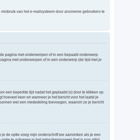
m misbruik van het e-mailsysteem door anonieme gebruikers te
l de pagina met onderwerpen of in een bepaald onderwerp.
 pagina met onderwerpen of in een onderwerp (de lijst met
je
r een beperkte tijd nadat het geplaatst is) door te klikken op
gt hoeveel keer en wanneer je het bericht voor het laatst je
Zij kunnen wel een mededeling toevoegen, waarom ze je bericht
n je de optie
voeg mijn onderschrift toe
aanvinken als je een
optie te activeren in het gebruikerspaneel (het is nog altijd