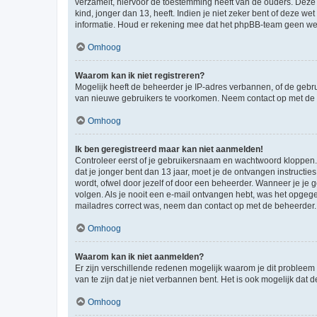
verzamelt, hiervoor de toestemming heeft van de ouders. Deze
kind, jonger dan 13, heeft. Indien je niet zeker bent of deze w
informatie. Houd er rekening mee dat het phpBB-team geen wette
Omhoog
Waarom kan ik niet registreren?
Mogelijk heeft de beheerder je IP-adres verbannen, of de gebru
van nieuwe gebruikers te voorkomen. Neem contact op met de 
Omhoog
Ik ben geregistreerd maar kan niet aanmelden!
Controleer eerst of je gebruikersnaam en wachtwoord kloppen. I
dat je jonger bent dan 13 jaar, moet je de ontvangen instructi
wordt, ofwel door jezelf of door een beheerder. Wanneer je je 
volgen. Als je nooit een e-mail ontvangen hebt, was het opgege
mailadres correct was, neem dan contact op met de beheerder.
Omhoog
Waarom kan ik niet aanmelden?
Er zijn verschillende redenen mogelijk waarom je dit probleem
van te zijn dat je niet verbannen bent. Het is ook mogelijk dat
Omhoog