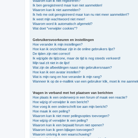
Waarom kan ik niet registreren?
Ik ben geregistreerd maar kan niet aanmelden!
Waarom kan ik niet aanmelden?
Ik heb me ooit geregistreerd maar kan nu niet meer aanmelden!?
Ik weet mijn wachtwoord niet meer!
Waarom word ik automatisch afgemeld?
Wat doet "verwijder cookies"?
Gebruikersvoorkeuren en instellingen
Hoe verander ik mijn instellingen?
Hoe kan ik onzichtbaar zijn in de online gebruikers lijst?
De tijden zijn niet correct!
Ik wijzigde de tijdzone, maar de tijd is nog steeds verkeerd!
Mijn taal zit niet in de lijst!
Wat zijn de afbeeldingen naast mijn gebruikersnaam?
Hoe kan ik een avatar instellen?
Wat is mijn rang en hoe verander ik mijn rang?
Wanneer ik op de e-maillink van een gebruiker klik, moet ik me aanme
Vragen in verband met het plaatsen van berichten
Hoe plaats ik een onderwerp in een forum of maak een reactie?
Hoe wijzig of verwijder ik een bericht?
Hoe voeg ik een onderschrift toe aan mijn bericht?
Hoe maak ik een peiling?
Waarom kan ik niet meer peilingsopties toevoegen?
Hoe wijzig of verwijder ik een peiling?
Waarom kan ik een bepaald forum niet openen?
Waarom kan ik geen bijlagen toevoegen?
Waarom ontving ik een waarschuwing?