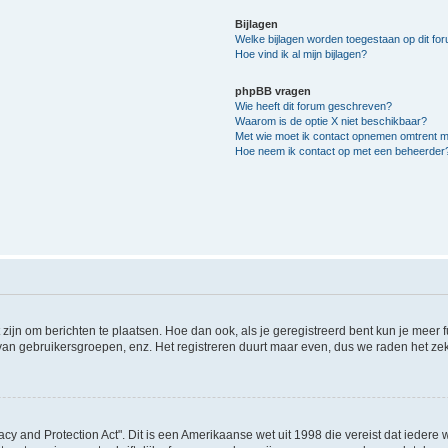
Bijlagen
Welke bijlagen worden toegestaan op dit fo
Hoe vind ik al mijn bijlagen?
phpBB vragen
Wie heeft dit forum geschreven?
Waarom is de optie X niet beschikbaar?
Met wie moet ik contact opnemen omtrent mis
Hoe neem ik contact op met een beheerder
 zijn om berichten te plaatsen. Hoe dan ook, als je geregistreerd bent kun je meer
 van gebruikersgroepen, enz. Het registreren duurt maar even, dus we raden het ze
acy and Protection Act". Dit is een Amerikaanse wet uit 1998 die vereist dat ieder