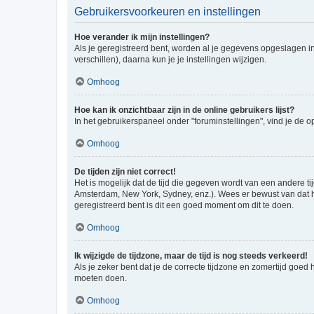
Gebruikersvoorkeuren en instellingen
Hoe verander ik mijn instellingen?
Als je geregistreerd bent, worden al je gegevens opgeslagen i
verschillen), daarna kun je je instellingen wijzigen.
Omhoog
Hoe kan ik onzichtbaar zijn in de online gebruikers lijst?
In het gebruikerspaneel onder "foruminstellingen", vind je de o
Omhoog
De tijden zijn niet correct!
Het is mogelijk dat de tijd die gegeven wordt van een andere ti
Amsterdam, New York, Sydney, enz.). Wees er bewust van dat he
geregistreerd bent is dit een goed moment om dit te doen.
Omhoog
Ik wijzigde de tijdzone, maar de tijd is nog steeds verkeerd!
Als je zeker bent dat je de correcte tijdzone en zomertijd goed
moeten doen.
Omhoog