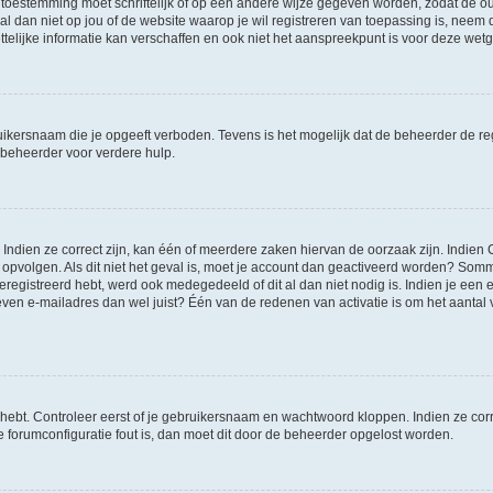
 toestemming moet schriftelijk of op een andere wijze gegeven worden, zodat de 
et al dan niet op jou of de website waarop je wil registreren van toepassing is, nee
lijke informatie kan verschaffen en ook niet het aanspreekpunt is voor deze wetge
ikersnaam die je opgeeft verboden. Tevens is het mogelijk dat de beheerder de regi
beheerder voor verdere hulp.
ndien ze correct zijn, kan één of meerdere zaken hiervan de oorzaak zijn. Indien C
es opvolgen. Als dit niet het geval is, moet je account dan geactiveerd worden? S
geregistreerd hebt, werd ook medegedeeld of dit al dan niet nodig is. Indien je een
ven e-mailadres dan wel juist? Één van de redenen van activatie is om het aantal va
 hebt. Controleer eerst of je gebruikersnaam en wachtwoord kloppen. Indien ze cor
 de forumconfiguratie fout is, dan moet dit door de beheerder opgelost worden.