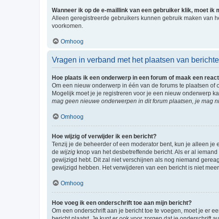
Wanneer ik op de e-maillink van een gebruiker klik, moet i
Alleen geregistreerde gebruikers kunnen gebruik maken van he
voorkomen.
Omhoog
Vragen in verband met het plaatsen van bericht
Hoe plaats ik een onderwerp in een forum of maak een react
Om een nieuw onderwerp in één van de forums te plaatsen of 
Mogelijk moet je je registreren voor je een nieuw onderwerp k
mag geen nieuwe onderwerpen in dit forum plaatsen, je mag ni
Omhoog
Hoe wijzig of verwijder ik een bericht?
Tenzij je de beheerder of een moderator bent, kun je alleen je 
de
wijzig
knop van het desbetreffende bericht. Als er al iemand o
gewijzigd hebt. Dit zal niet verschijnen als nog niemand gere
gewijzigd hebben. Het verwijderen van een bericht is niet mee
Omhoog
Hoe voeg ik een onderschrift toe aan mijn bericht?
Om een onderschrift aan je bericht toe te voegen, moet je er ee
bericht plaatst. Je kunt er ook voor zorgen dat je onderschrift 