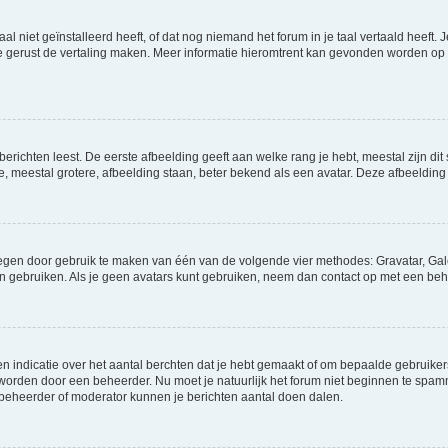
niet geïnstalleerd heeft, of dat nog niemand het forum in je taal vertaald heeft. Je
ag je gerust de vertaling maken. Meer informatie hieromtrent kan gevonden worden o
richten leest. De eerste afbeelding geeft aan welke rang je hebt, meestal zijn dit 
e, meestal grotere, afbeelding staan, beter bekend als een avatar. Deze afbeelding 
oegen door gebruik te maken van één van de volgende vier methodes: Gravatar, Gale
n gebruiken. Als je geen avatars kunt gebruiken, neem dan contact op met een beh
indicatie over het aantal berchten dat je hebt gemaakt of om bepaalde gebruikers 
d worden door een beheerder. Nu moet je natuurlijk het forum niet beginnen te sp
en beheerder of moderator kunnen je berichten aantal doen dalen.