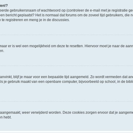
den!?
eerde gebruikersnaam of wachtwoord op (controleer de e-mail met je registratie g
it een bericht geplaatst? Het is normaal dat forums om de zoveel tijd gebruikers, di
e registreren en meng je in de discussies.
 maar er is wel een mogelijkheid om deze te resetten. Hiervoor moet je naar de a
en.
aanvinkt, blijf je maar voor een bepaalde tijd aangemeld. Zo wordt vermeden dat a
ls je gebruik maakt van een openbare computer, bijvoorbeeld op school, in de biblio
ijn aangemaakt, weer verwijderd worden. Deze cookies zorgen ervoor dat je aangem
en hebt.