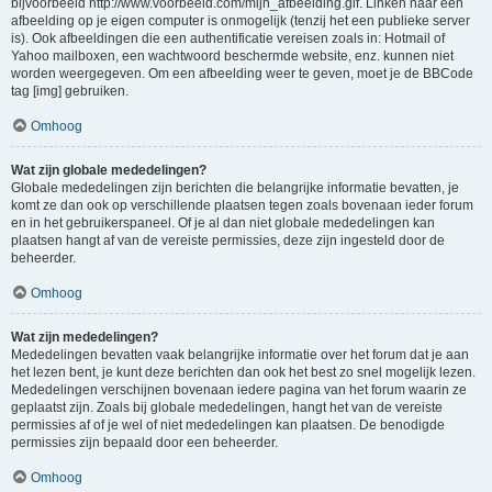
bijvoorbeeld http://www.voorbeeld.com/mijn_afbeelding.gif. Linken naar een
afbeelding op je eigen computer is onmogelijk (tenzij het een publieke server
is). Ook afbeeldingen die een authentificatie vereisen zoals in: Hotmail of
Yahoo mailboxen, een wachtwoord beschermde website, enz. kunnen niet
worden weergegeven. Om een afbeelding weer te geven, moet je de BBCode
tag [img] gebruiken.
Omhoog
Wat zijn globale mededelingen?
Globale mededelingen zijn berichten die belangrijke informatie bevatten, je
komt ze dan ook op verschillende plaatsen tegen zoals bovenaan ieder forum
en in het gebruikerspaneel. Of je al dan niet globale mededelingen kan
plaatsen hangt af van de vereiste permissies, deze zijn ingesteld door de
beheerder.
Omhoog
Wat zijn mededelingen?
Mededelingen bevatten vaak belangrijke informatie over het forum dat je aan
het lezen bent, je kunt deze berichten dan ook het best zo snel mogelijk lezen.
Mededelingen verschijnen bovenaan iedere pagina van het forum waarin ze
geplaatst zijn. Zoals bij globale mededelingen, hangt het van de vereiste
permissies af of je wel of niet mededelingen kan plaatsen. De benodigde
permissies zijn bepaald door een beheerder.
Omhoog