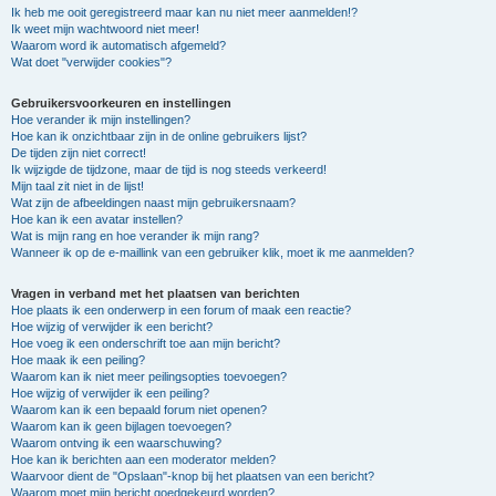
Ik heb me ooit geregistreerd maar kan nu niet meer aanmelden!?
Ik weet mijn wachtwoord niet meer!
Waarom word ik automatisch afgemeld?
Wat doet "verwijder cookies"?
Gebruikersvoorkeuren en instellingen
Hoe verander ik mijn instellingen?
Hoe kan ik onzichtbaar zijn in de online gebruikers lijst?
De tijden zijn niet correct!
Ik wijzigde de tijdzone, maar de tijd is nog steeds verkeerd!
Mijn taal zit niet in de lijst!
Wat zijn de afbeeldingen naast mijn gebruikersnaam?
Hoe kan ik een avatar instellen?
Wat is mijn rang en hoe verander ik mijn rang?
Wanneer ik op de e-maillink van een gebruiker klik, moet ik me aanmelden?
Vragen in verband met het plaatsen van berichten
Hoe plaats ik een onderwerp in een forum of maak een reactie?
Hoe wijzig of verwijder ik een bericht?
Hoe voeg ik een onderschrift toe aan mijn bericht?
Hoe maak ik een peiling?
Waarom kan ik niet meer peilingsopties toevoegen?
Hoe wijzig of verwijder ik een peiling?
Waarom kan ik een bepaald forum niet openen?
Waarom kan ik geen bijlagen toevoegen?
Waarom ontving ik een waarschuwing?
Hoe kan ik berichten aan een moderator melden?
Waarvoor dient de "Opslaan"-knop bij het plaatsen van een bericht?
Waarom moet mijn bericht goedgekeurd worden?