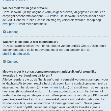
Wie heeft dit forum geschreven?
Deze software (in zijn originele vorm) is geschreven, vrijgegeven en met een
copyright beschermd door
phpBB Limited
. De software is beschikbaar onder
de GNU General Public License en mag vrij verspreid worden, raadpleeg
over phpBB
voor meer informatie.
Omhoog
Waarom is de optie X niet beschikbaar?
Deze software is geschreven en eigendom van de phpBB-Groep. Als je denkt
dat een bepaalde optie toegevoegd moet worden, bezoek dan de
phpBB Ideeën sectie
.
Omhoog
Met wie moet ik contact opnemen omtrent misbruik en/of wettelijke
kwesties in verband met dit forum?
Alle beheerders die op de "het team"-pagina vermeld worden, staan open voor
je klachten. Als je geen reactie hebt gekregen, kun je contact opnemen met de
eigenaar van het domein (dmv een
whois lookup
) of, als dit forum op een gratis
host staat (bijvoorbeeld xsbb.nl, nl.forums.cc, dotbb.be, enz.), het beheer of
misbruik-afdeling van de gratis host. Wees je er bewust van dat phpBB Limited
geen inspraak
heeft en dus in geen enkel geval aansprakelijk gehouden kan
worden over hoe, waar en door wie dit forum gebruikt wordt. Neem
geen
contact op met phpBB Limited met vragen over wettelijke kwesties (zoals