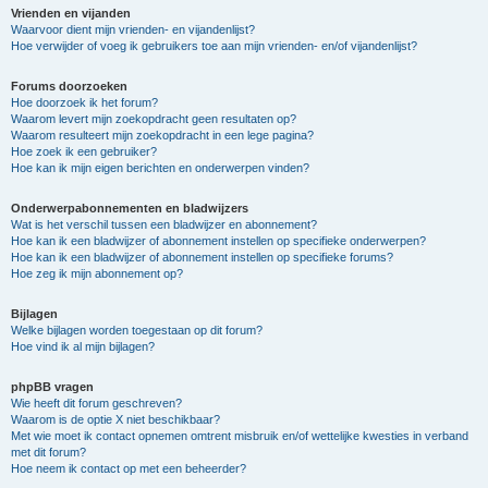
Vrienden en vijanden
Waarvoor dient mijn vrienden- en vijandenlijst?
Hoe verwijder of voeg ik gebruikers toe aan mijn vrienden- en/of vijandenlijst?
Forums doorzoeken
Hoe doorzoek ik het forum?
Waarom levert mijn zoekopdracht geen resultaten op?
Waarom resulteert mijn zoekopdracht in een lege pagina?
Hoe zoek ik een gebruiker?
Hoe kan ik mijn eigen berichten en onderwerpen vinden?
Onderwerpabonnementen en bladwijzers
Wat is het verschil tussen een bladwijzer en abonnement?
Hoe kan ik een bladwijzer of abonnement instellen op specifieke onderwerpen?
Hoe kan ik een bladwijzer of abonnement instellen op specifieke forums?
Hoe zeg ik mijn abonnement op?
Bijlagen
Welke bijlagen worden toegestaan op dit forum?
Hoe vind ik al mijn bijlagen?
phpBB vragen
Wie heeft dit forum geschreven?
Waarom is de optie X niet beschikbaar?
Met wie moet ik contact opnemen omtrent misbruik en/of wettelijke kwesties in verband
met dit forum?
Hoe neem ik contact op met een beheerder?