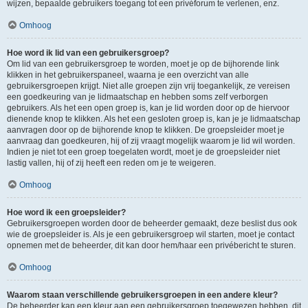
wijzen, bepaalde gebruikers toegang tot een privéforum te verlenen, enz.
Omhoog
Hoe word ik lid van een gebruikersgroep?
Om lid van een gebruikersgroep te worden, moet je op de bijhorende link
klikken in het gebruikerspaneel, waarna je een overzicht van alle
gebruikersgroepen krijgt. Niet alle groepen zijn vrij toegankelijk, ze vereisen
een goedkeuring van je lidmaatschap en hebben soms zelf verborgen
gebruikers. Als het een open groep is, kan je lid worden door op de hiervoor
dienende knop te klikken. Als het een gesloten groep is, kan je je lidmaatschap
aanvragen door op de bijhorende knop te klikken. De groepsleider moet je
aanvraag dan goedkeuren, hij of zij vraagt mogelijk waarom je lid wil worden.
Indien je niet tot een groep toegelaten wordt, moet je de groepsleider niet
lastig vallen, hij of zij heeft een reden om je te weigeren.
Omhoog
Hoe word ik een groepsleider?
Gebruikersgroepen worden door de beheerder gemaakt, deze beslist dus ook
wie de groepsleider is. Als je een gebruikersgroep wil starten, moet je contact
opnemen met de beheerder, dit kan door hem/haar een privébericht te sturen.
Omhoog
Waarom staan verschillende gebruikersgroepen in een andere kleur?
De beheerder kan een kleur aan een gebruikersgroep toegewezen hebben, dit