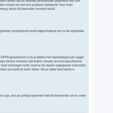
ouders weten dat de website persoonlijke gegevens van hun
m dan contact op met een juridisch raadgever voor meer
ving, tenzij dit hieronder vermeld wordt.
stratie mogelijkheid heeft uitgeschakeld om zo de registratie
OPPA geactiveerd is en je tijdens het registratieproces opgaf
ommige forums vereisen dat iedere nieuwe account geactiveerd
 e-mail ontvangen hebt, moet je de daarin opgegeven instructies
lse accounts te doen dalen. Als je zeker bent dat je e-
rect zijn, kun je contact opnemen met de beheerder om er zeker