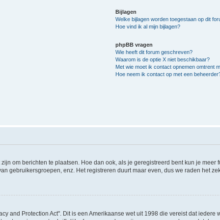
Bijlagen
Welke bijlagen worden toegestaan op dit fo
Hoe vind ik al mijn bijlagen?
phpBB vragen
Wie heeft dit forum geschreven?
Waarom is de optie X niet beschikbaar?
Met wie moet ik contact opnemen omtrent mis
Hoe neem ik contact op met een beheerder
 zijn om berichten te plaatsen. Hoe dan ook, als je geregistreerd bent kun je meer
 van gebruikersgroepen, enz. Het registreren duurt maar even, dus we raden het ze
acy and Protection Act". Dit is een Amerikaanse wet uit 1998 die vereist dat ieder