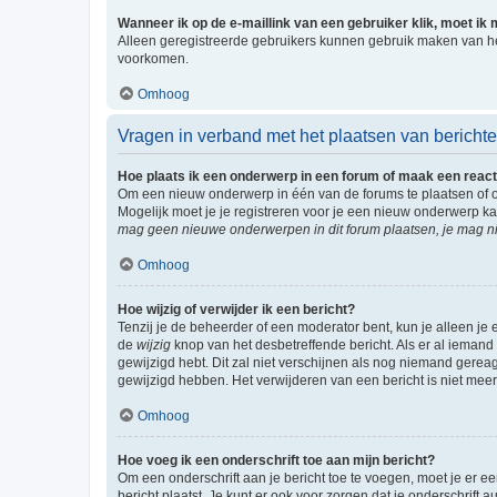
Wanneer ik op de e-maillink van een gebruiker klik, moet i
Alleen geregistreerde gebruikers kunnen gebruik maken van he
voorkomen.
Omhoog
Vragen in verband met het plaatsen van bericht
Hoe plaats ik een onderwerp in een forum of maak een react
Om een nieuw onderwerp in één van de forums te plaatsen of 
Mogelijk moet je je registreren voor je een nieuw onderwerp k
mag geen nieuwe onderwerpen in dit forum plaatsen, je mag ni
Omhoog
Hoe wijzig of verwijder ik een bericht?
Tenzij je de beheerder of een moderator bent, kun je alleen je 
de
wijzig
knop van het desbetreffende bericht. Als er al iemand o
gewijzigd hebt. Dit zal niet verschijnen als nog niemand gere
gewijzigd hebben. Het verwijderen van een bericht is niet mee
Omhoog
Hoe voeg ik een onderschrift toe aan mijn bericht?
Om een onderschrift aan je bericht toe te voegen, moet je er ee
bericht plaatst. Je kunt er ook voor zorgen dat je onderschrift 