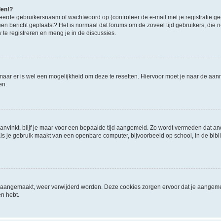
den!?
eerde gebruikersnaam of wachtwoord op (controleer de e-mail met je registratie g
it een bericht geplaatst? Het is normaal dat forums om de zoveel tijd gebruikers, di
e registreren en meng je in de discussies.
 maar er is wel een mogelijkheid om deze te resetten. Hiervoor moet je naar de a
en.
aanvinkt, blijf je maar voor een bepaalde tijd aangemeld. Zo wordt vermeden dat a
ls je gebruik maakt van een openbare computer, bijvoorbeeld op school, in de biblio
ijn aangemaakt, weer verwijderd worden. Deze cookies zorgen ervoor dat je aangem
en hebt.