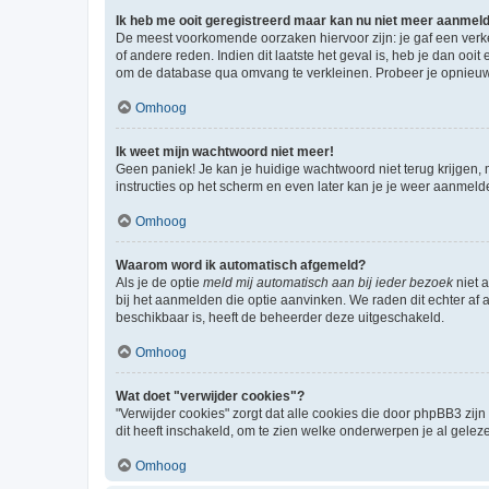
Ik heb me ooit geregistreerd maar kan nu niet meer aanmel
De meest voorkomende oorzaken hiervoor zijn: je gaf een verk
of andere reden. Indien dit laatste het geval is, heb je dan oo
om de database qua omvang te verkleinen. Probeer je opnieuw t
Omhoog
Ik weet mijn wachtwoord niet meer!
Geen paniek! Je kan je huidige wachtwoord niet terug krijgen,
instructies op het scherm en even later kan je je weer aanmeld
Omhoog
Waarom word ik automatisch afgemeld?
Als je de optie
meld mij automatisch aan bij ieder bezoek
niet 
bij het aanmelden die optie aanvinken. We raden dit echter af a
beschikbaar is, heeft de beheerder deze uitgeschakeld.
Omhoog
Wat doet "verwijder cookies"?
"Verwijder cookies" zorgt dat alle cookies die door phpBB3 z
dit heeft inschakeld, om te zien welke onderwerpen je al gelez
Omhoog