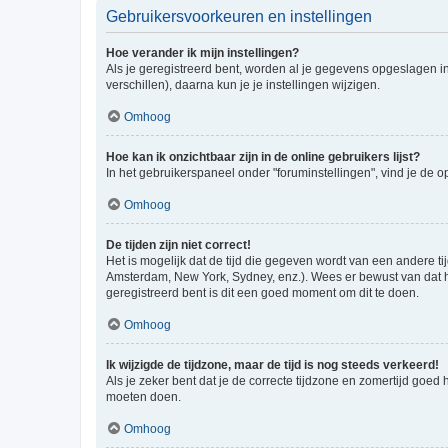
Gebruikersvoorkeuren en instellingen
Hoe verander ik mijn instellingen?
Als je geregistreerd bent, worden al je gegevens opgeslagen i
verschillen), daarna kun je je instellingen wijzigen.
Omhoog
Hoe kan ik onzichtbaar zijn in de online gebruikers lijst?
In het gebruikerspaneel onder "foruminstellingen", vind je de o
Omhoog
De tijden zijn niet correct!
Het is mogelijk dat de tijd die gegeven wordt van een andere ti
Amsterdam, New York, Sydney, enz.). Wees er bewust van dat he
geregistreerd bent is dit een goed moment om dit te doen.
Omhoog
Ik wijzigde de tijdzone, maar de tijd is nog steeds verkeerd!
Als je zeker bent dat je de correcte tijdzone en zomertijd goed
moeten doen.
Omhoog