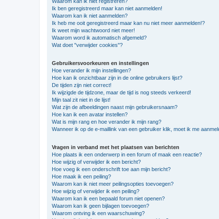
Waarom kan ik niet registreren?
Ik ben geregistreerd maar kan niet aanmelden!
Waarom kan ik niet aanmelden?
Ik heb me ooit geregistreerd maar kan nu niet meer aanmelden!?
Ik weet mijn wachtwoord niet meer!
Waarom word ik automatisch afgemeld?
Wat doet "verwijder cookies"?
Gebruikersvoorkeuren en instellingen
Hoe verander ik mijn instellingen?
Hoe kan ik onzichtbaar zijn in de online gebruikers lijst?
De tijden zijn niet correct!
Ik wijzigde de tijdzone, maar de tijd is nog steeds verkeerd!
Mijn taal zit niet in de lijst!
Wat zijn de afbeeldingen naast mijn gebruikersnaam?
Hoe kan ik een avatar instellen?
Wat is mijn rang en hoe verander ik mijn rang?
Wanneer ik op de e-maillink van een gebruiker klik, moet ik me aanme
Vragen in verband met het plaatsen van berichten
Hoe plaats ik een onderwerp in een forum of maak een reactie?
Hoe wijzig of verwijder ik een bericht?
Hoe voeg ik een onderschrift toe aan mijn bericht?
Hoe maak ik een peiling?
Waarom kan ik niet meer peilingsopties toevoegen?
Hoe wijzig of verwijder ik een peiling?
Waarom kan ik een bepaald forum niet openen?
Waarom kan ik geen bijlagen toevoegen?
Waarom ontving ik een waarschuwing?