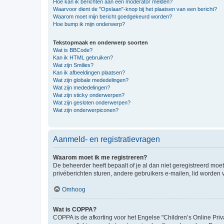
Hoe kan ik berichten aan een moderator melden?
Waarvoor dient de "Opslaan"-knop bij het plaatsen van een bericht?
Waarom moet mijn bericht goedgekeurd worden?
Hoe bump ik mijn onderwerp?
Tekstopmaak en onderwerp soorten
Wat is BBCode?
Kan ik HTML gebruiken?
Wat zijn Smilies?
Kan ik afbeeldingen plaatsen?
Wat zijn globale mededelingen?
Wat zijn mededelingen?
Wat zijn sticky onderwerpen?
Wat zijn gesloten onderwerpen?
Wat zijn onderwerpiconen?
Aanmeld- en registratievragen
Waarom moet ik me registreren?
De beheerder heeft bepaalt of je al dan niet geregistreerd moet
privéberichten sturen, andere gebruikers e-mailen, lid worden
Omhoog
Wat is COPPA?
COPPA is de afkorting voor het Engelse "Children’s Online Priv