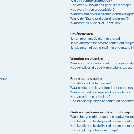
Wat zijn gebruikersgroepen?
Hoe word ik lid van een gebruikersgroep?
Hoe word ik een groepsleider?
Waarom staan verschillende gebruikersgroe
Wat is de "Standaard gebruikersgroep"?
Waarvoor dient de "Het Team"-link?
Privéberichten
Ik kan geen privéberichten sturen!
Ik blijf ongewenste privéberichten ontvange
Ik heb spam of een e-mail met ongepaste i
Vrienden en vijanden
Waarvoor dient mijn vrienden- en vijandenlij
Hoe verwijder of voeg ik gebruikers toe aan m
Forums doorzoeken
lden?
Hoe doorzoek ik het forum?
Waarom levert mijn zoekopdracht geen resu
Waarom resulteert mijn zoekopdracht in een
Hoe zoek ik een gebruiker?
Hoe kan ik mijn eigen berichten en onderw
Onderwerpabonnementen en bladwijzer
Wat is het verschil tussen een bladwijzer 
Hoe kan ik een bladwijzer of abonnement in
Hoe kan ik een bladwijzer of abonnement ins
Hoe zeg ik mijn abonnement op?