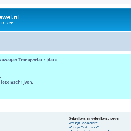
ewel.nl
 ID. Buzz
kswagen Transporter rijders.
.
 lezen/schrijven.
Gebruikers en gebruikersgroepen
Wat zijn Beheerders?
Wat zijn Moderators?