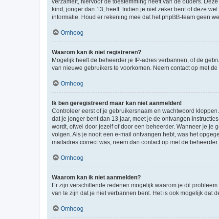
verzamelt, hiervoor de toestemming heeft van de ouders. Deze
kind, jonger dan 13, heeft. Indien je niet zeker bent of deze w
informatie. Houd er rekening mee dat het phpBB-team geen wette
Omhoog
Waarom kan ik niet registreren?
Mogelijk heeft de beheerder je IP-adres verbannen, of de gebru
van nieuwe gebruikers te voorkomen. Neem contact op met de 
Omhoog
Ik ben geregistreerd maar kan niet aanmelden!
Controleer eerst of je gebruikersnaam en wachtwoord kloppen. I
dat je jonger bent dan 13 jaar, moet je de ontvangen instructi
wordt, ofwel door jezelf of door een beheerder. Wanneer je je 
volgen. Als je nooit een e-mail ontvangen hebt, was het opgege
mailadres correct was, neem dan contact op met de beheerder.
Omhoog
Waarom kan ik niet aanmelden?
Er zijn verschillende redenen mogelijk waarom je dit probleem
van te zijn dat je niet verbannen bent. Het is ook mogelijk dat
Omhoog