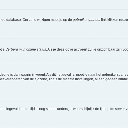
n de database. Om ze te wijzigen moet je op de
gebruikerspaneel
link klikken (dez
ptie
Verberg mijn online status
. Als je deze optie activeert zul je onzichtbaar zijn 
jdzone is dan waarin jij woont. Als dit het geval is, moet je naar het gebruikerspan
t veranderen van de tijdzone, zoals de meeste instellingen, alleen gedaan kunnen
 hebt ingevuld en de tijd is nog steeds anders, is waarschijnlijk de tijd op de serv