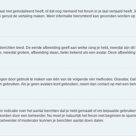
niet geïnstalleerd heeft, of dat nog niemand het forum in je taal vertaald heeft. Je
ag je gerust de vertaling maken. Meer informatie hieromtrent kan gevonden worden o
richten leest. De eerste afbeelding geeft aan welke rang je hebt, meestal zijn dit 
e, meestal grotere, afbeelding staan, beter bekend als een avatar. Deze afbeelding 
oegen door gebruik te maken van één van de volgende vier methodes: Gravatar, Gale
n gebruiken. Als je geen avatars kunt gebruiken, neem dan contact op met een beh
indicatie over het aantal berchten dat je hebt gemaakt of om bepaalde gebruikers 
d worden door een beheerder. Nu moet je natuurlijk het forum niet beginnen te sp
en beheerder of moderator kunnen je berichten aantal doen dalen.