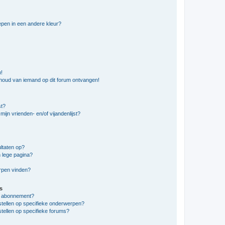
pen in een andere kleur?
n!
nhoud van iemand op dit forum ontvangen!
st?
ijn vrienden- en/of vijandenlijst?
ltaten op?
 lege pagina?
erpen vinden?
s
en abonnement?
stellen op specifieke onderwerpen?
tellen op specifieke forums?