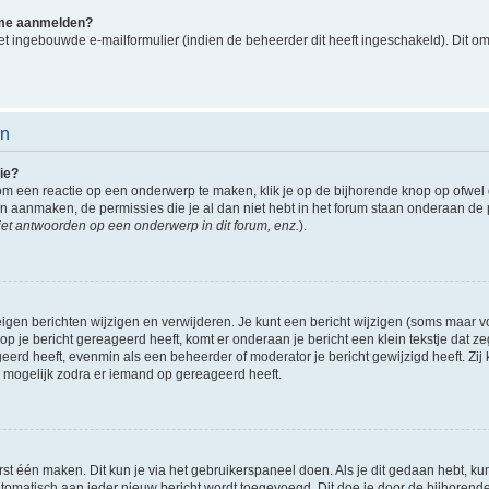
k me aanmelden?
t ingebouwde e-mailformulier (indien de beheerder dit heeft ingeschakeld). Dit o
en
ie?
om een reactie op een onderwerp te maken, klik je op de bijhorende knop op ofwe
an aanmaken, de permissies die je al dan niet hebt in het forum staan onderaan de
et antwoorden op een onderwerp in dit forum, enz.
).
eigen berichten wijzigen en verwijderen. Je kunt een bericht wijzigen (soms maar voo
p je bericht gereageerd heeft, komt er onderaan je bericht een klein tekstje dat ze
ageerd heeft, evenmin als een beheerder of moderator je bericht gewijzigd heeft. 
r mogelijk zodra er iemand op gereageerd heeft.
rst één maken. Dit kun je via het gebruikerspaneel doen. Als je dit gedaan hebt, ku
automatisch aan ieder nieuw bericht wordt toegevoegd. Dit doe je door de bijhorende 