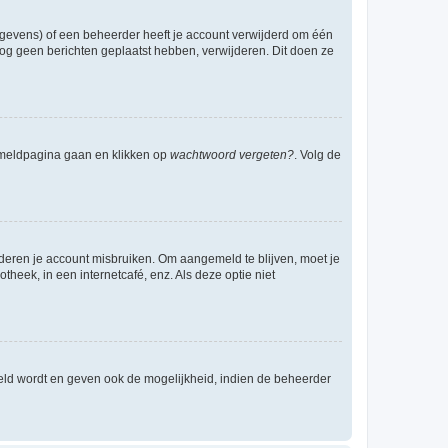
egevens) of een beheerder heeft je account verwijderd om één
e nog geen berichten geplaatst hebben, verwijderen. Dit doen ze
anmeldpagina gaan en klikken op
wachtwoord vergeten?
. Volg de
nderen je account misbruiken. Om aangemeld te blijven, moet je
theek, in een internetcafé, enz. Als deze optie niet
eld wordt en geven ook de mogelijkheid, indien de beheerder