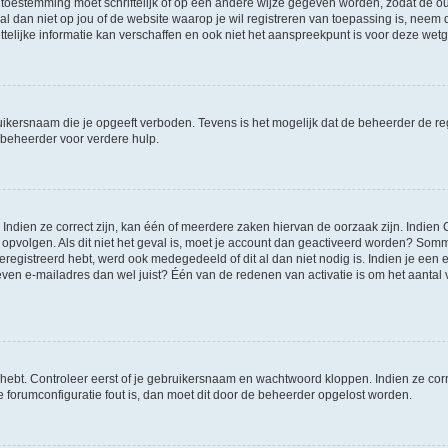
 toestemming moet schriftelijk of op een andere wijze gegeven worden, zodat de 
et al dan niet op jou of de website waarop je wil registreren van toepassing is, nee
lijke informatie kan verschaffen en ook niet het aanspreekpunt is voor deze wetge
ikersnaam die je opgeeft verboden. Tevens is het mogelijk dat de beheerder de regi
beheerder voor verdere hulp.
ndien ze correct zijn, kan één of meerdere zaken hiervan de oorzaak zijn. Indien C
es opvolgen. Als dit niet het geval is, moet je account dan geactiveerd worden? S
geregistreerd hebt, werd ook medegedeeld of dit al dan niet nodig is. Indien je een
ven e-mailadres dan wel juist? Één van de redenen van activatie is om het aantal va
 hebt. Controleer eerst of je gebruikersnaam en wachtwoord kloppen. Indien ze cor
 de forumconfiguratie fout is, dan moet dit door de beheerder opgelost worden.