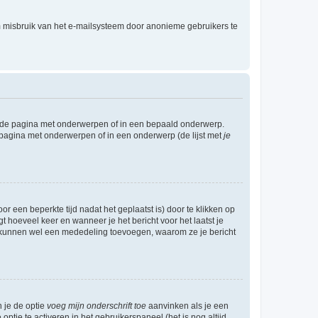
m misbruik van het e-mailsysteem door anonieme gebruikers te
l de pagina met onderwerpen of in een bepaald onderwerp.
 pagina met onderwerpen of in een onderwerp (de lijst met
je
r een beperkte tijd nadat het geplaatst is) door te klikken op
gt hoeveel keer en wanneer je het bericht voor het laatst je
Zij kunnen wel een mededeling toevoegen, waarom ze je bericht
n je de optie
voeg mijn onderschrift toe
aanvinken als je een
optie te activeren in het gebruikerspaneel (het is nog altijd