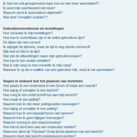
Ik heb me ooit geregistreerd maar kan nu niet meer aanmelden!?
Ik weet mijn wachtwoord niet meer!
Waarom word ik automatisch afgemeld?
Wat doet "verwijder cookies"?
Gebruikersvoorkeuren en instellingen
Hoe verander ik mijn instellingen?
Hoe kan ik onzichtbaar zijn in de online gebruikers lijst?
De tijden zijn niet correct!
Ik wijzigde de tijdzone, maar de tijd is nog steeds verkeerd!
Mijn taal zit niet in de lijst!
Wat zijn de afbeeldingen naast mijn gebruikersnaam?
Hoe kan ik een avatar instellen?
Wat is mijn rang en hoe verander ik mijn rang?
Wanneer ik op de e-maillink van een gebruiker klik, moet ik me aanmelden?
Vragen in verband met het plaatsen van berichten
Hoe plaats ik een onderwerp in een forum of maak een reactie?
Hoe wijzig of verwijder ik een bericht?
Hoe voeg ik een onderschrift toe aan mijn bericht?
Hoe maak ik een peiling?
Waarom kan ik niet meer peilingsopties toevoegen?
Hoe wijzig of verwijder ik een peiling?
Waarom kan ik een bepaald forum niet openen?
Waarom kan ik geen bijlagen toevoegen?
Waarom ontving ik een waarschuwing?
Hoe kan ik berichten aan een moderator melden?
Waarvoor dient de "Opslaan"-knop bij het plaatsen van een bericht?
Waarom moet mijn bericht goedgekeurd worden?