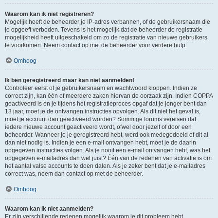
Waarom kan ik niet registreren?
Mogelijk heeft de beheerder je IP-adres verbannen, of de gebruikersnaam die
je opgeeft verboden. Tevens is het mogelijk dat de beheerder de registratie
mogelijkheid heeft uitgeschakeld om zo de registratie van nieuwe gebruikers
te voorkomen. Neem contact op met de beheerder voor verdere hulp.
Omhoog
Ik ben geregistreerd maar kan niet aanmelden!
Controleer eerst of je gebruikersnaam en wachtwoord kloppen. Indien ze
correct zijn, kan één of meerdere zaken hiervan de oorzaak zijn. Indien COPPA
geactiveerd is en je tijdens het registratieproces opgaf dat je jonger bent dan
13 jaar, moet je de ontvangen instructies opvolgen. Als dit niet het geval is,
moet je account dan geactiveerd worden? Sommige forums vereisen dat
iedere nieuwe account geactiveerd wordt, ofwel door jezelf of door een
beheerder. Wanneer je je geregistreerd hebt, werd ook medegedeeld of dit al
dan niet nodig is. Indien je een e-mail ontvangen hebt, moet je de daarin
opgegeven instructies volgen. Als je nooit een e-mail ontvangen hebt, was het
opgegeven e-mailadres dan wel juist? Één van de redenen van activatie is om
het aantal valse accounts te doen dalen. Als je zeker bent dat je e-mailadres
correct was, neem dan contact op met de beheerder.
Omhoog
Waarom kan ik niet aanmelden?
Er zijn verschillende redenen mogelijk waarom je dit probleem hebt.