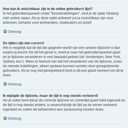
Hoe kan ik onzichtbaar zijn in de online gebruikers lijst?
In het gebruikerspaneel onder "foruminstellingen", vind je de optie
Verberg
mijn online status
. Als je deze optie activeert zul je onzichtbaar zijn voor
iedereen, behalve voor beheerders, moderators en jezelf.
Omhoog
De tijden zijn niet correct!
Het is mogelijk dat de tijd die gegeven wordt van een andere tijdzone is dan
waarin jij woont. Als dit het geval is, moet je naar het gebruikerspaneel gaan
en je tijdzone veranderen in een bepaald gebied (vb: Amsterdam, New York,
Sydney, enz.). Wees er bewust van dat het veranderen van de tijdzone, zoals
de meeste instellingen, alleen gedaan kunnen worden door geregistreerde
gebruikers. Als je nog niet geregistreerd bent is dit een goed moment om dit te
doen.
Omhoog
Ik wijzigde de tijdzone, maar de tijd is nog steeds verkeerd!
Als je zeker bent dat je de correcte tijdzone en zomertijd goed hebt ingevuld en
de tijd is nog steeds anders, is waarschijnlijk de tijd op de server verkeerd
ingesteld en zullen de beheerders een aanpassing moeten doen.
Omhoog