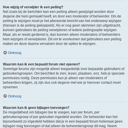
Hoe wijzig of verwijder ik een peiling?
Net zoals bij de berichten kan een peiling alleen gewijzigd worden door
degene die hem gemaakt heeft, en door een moderator of beheerder. Om de
peiling te wijzigen moet je het allereerste bericht van het onderwerp wijzigen
(hieraan is de peiling gekoppeld). Als er nog geen stemmen zijn uitgebracht,
kunnen gebruikers de peiling verwijderen of iedere peilingsoptie wijzigen.
Maar, als er reeds gestemd is, dan kunnen alleen moderators of beheerders
hem wijzigen of verwijderen. Dit om te voorkomen dat gebruikers een peiling
maken en deze daarna vervalsen door de opties te wijzigen.
Omhoog
Waarom kan ik een bepaald forum niet openen?
Sommige forums zijn mogelijk alleen toegankelijk voor bepaalde gebruikers of
gebruikersgroepen. Om berichten te zien, lezen, plaatsen, enz. heb je speciale
permissies nodig. Deze permissies kun je alleen van moderators of
beheerders krijgen, zij zijn dus ook degene met wie je hierover contact moet
opnemen.
Omhoog
Waarom kan ik geen bijlagen toevoegen?
De mogelijkheid om bijlagen toe te voegen, kan per forum, per
gebruikersgroep of per gebruiker ingesteld worden. De beheerder kan het
bijvoorbeeld zo ingesteld hebben dat je in een bepaald forum helemaal geen
bijlagen mag toevoegen of dat alleen de beheerdersgroep dit mag. Neem