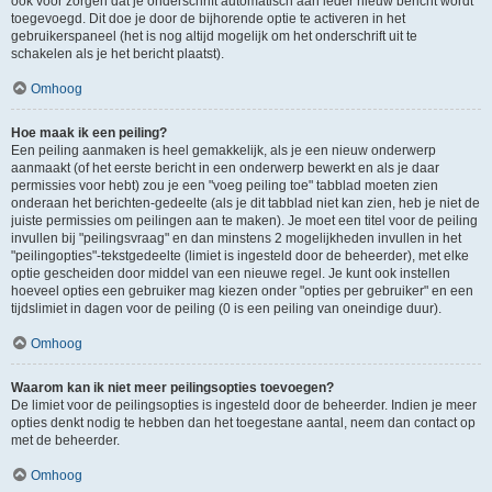
ook voor zorgen dat je onderschrift automatisch aan ieder nieuw bericht wordt
toegevoegd. Dit doe je door de bijhorende optie te activeren in het
gebruikerspaneel (het is nog altijd mogelijk om het onderschrift uit te
schakelen als je het bericht plaatst).
Omhoog
Hoe maak ik een peiling?
Een peiling aanmaken is heel gemakkelijk, als je een nieuw onderwerp
aanmaakt (of het eerste bericht in een onderwerp bewerkt en als je daar
permissies voor hebt) zou je een "voeg peiling toe" tabblad moeten zien
onderaan het berichten-gedeelte (als je dit tabblad niet kan zien, heb je niet de
juiste permissies om peilingen aan te maken). Je moet een titel voor de peiling
invullen bij "peilingsvraag" en dan minstens 2 mogelijkheden invullen in het
"peilingopties"-tekstgedeelte (limiet is ingesteld door de beheerder), met elke
optie gescheiden door middel van een nieuwe regel. Je kunt ook instellen
hoeveel opties een gebruiker mag kiezen onder "opties per gebruiker" en een
tijdslimiet in dagen voor de peiling (0 is een peiling van oneindige duur).
Omhoog
Waarom kan ik niet meer peilingsopties toevoegen?
De limiet voor de peilingsopties is ingesteld door de beheerder. Indien je meer
opties denkt nodig te hebben dan het toegestane aantal, neem dan contact op
met de beheerder.
Omhoog