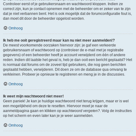
Controleer eerst of je gebruikersnaam en wachtwoord kloppen. Indien ze
correct zijn, kun je contact opnemen met de beheerder om er zeker van te zijn
dat je niet verbannen bent. Het is ook mogelijk dat de forumconfiguratie fout is,
dan moet dit door de beheerder opgelost worden.
Omhoog
Ik heb me ooit geregistreerd maar kan nu niet meer aanmelden!?
De meest voorkomende oorzaken hiervoor zijn: je gaf een verkeerde
gebruikersnaam of wachtwoord op (controleer de e-mail met je registratie
gegevens) of een beheerder heeft je account verwijderd om één of andere
reden. Indien dit laatste het geval is, heb je dan ooit een bericht geplaatst? Het
is normaal dat forums om de zoveel tijd gebruikers, die nog geen berichten
geplaatst hebben, verwijderen. Dit doen ze om de database qua omvang te
verkleinen. Probeer je opnieuw te registreren en meng je in de discussies.
Omhoog
Ik weet mijn wachtwoord niet meer!
Geen paniek! Je kan je huidige wachtwoord niet terug krijgen, maar er is wel
een mogelijkheid om deze te resetten. Hiervoor moet je naar de
aanmeldpagina gaan en klikken op
wachtwoord vergeten?
. Volg de instructies
op het scherm en even later kan je je weer aanmelden.
Omhoog