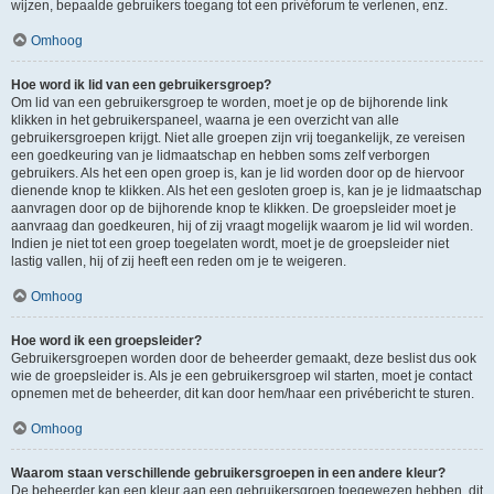
wijzen, bepaalde gebruikers toegang tot een privéforum te verlenen, enz.
Omhoog
Hoe word ik lid van een gebruikersgroep?
Om lid van een gebruikersgroep te worden, moet je op de bijhorende link
klikken in het gebruikerspaneel, waarna je een overzicht van alle
gebruikersgroepen krijgt. Niet alle groepen zijn vrij toegankelijk, ze vereisen
een goedkeuring van je lidmaatschap en hebben soms zelf verborgen
gebruikers. Als het een open groep is, kan je lid worden door op de hiervoor
dienende knop te klikken. Als het een gesloten groep is, kan je je lidmaatschap
aanvragen door op de bijhorende knop te klikken. De groepsleider moet je
aanvraag dan goedkeuren, hij of zij vraagt mogelijk waarom je lid wil worden.
Indien je niet tot een groep toegelaten wordt, moet je de groepsleider niet
lastig vallen, hij of zij heeft een reden om je te weigeren.
Omhoog
Hoe word ik een groepsleider?
Gebruikersgroepen worden door de beheerder gemaakt, deze beslist dus ook
wie de groepsleider is. Als je een gebruikersgroep wil starten, moet je contact
opnemen met de beheerder, dit kan door hem/haar een privébericht te sturen.
Omhoog
Waarom staan verschillende gebruikersgroepen in een andere kleur?
De beheerder kan een kleur aan een gebruikersgroep toegewezen hebben, dit