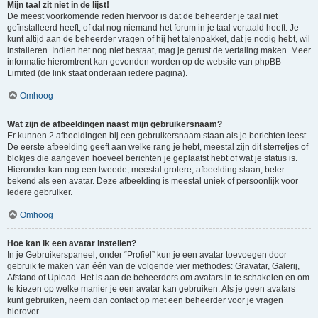
Mijn taal zit niet in de lijst!
De meest voorkomende reden hiervoor is dat de beheerder je taal niet
geïnstalleerd heeft, of dat nog niemand het forum in je taal vertaald heeft. Je
kunt altijd aan de beheerder vragen of hij het talenpakket, dat je nodig hebt, wil
installeren. Indien het nog niet bestaat, mag je gerust de vertaling maken. Meer
informatie hieromtrent kan gevonden worden op de website van phpBB
Limited (de link staat onderaan iedere pagina).
Omhoog
Wat zijn de afbeeldingen naast mijn gebruikersnaam?
Er kunnen 2 afbeeldingen bij een gebruikersnaam staan als je berichten leest.
De eerste afbeelding geeft aan welke rang je hebt, meestal zijn dit sterretjes of
blokjes die aangeven hoeveel berichten je geplaatst hebt of wat je status is.
Hieronder kan nog een tweede, meestal grotere, afbeelding staan, beter
bekend als een avatar. Deze afbeelding is meestal uniek of persoonlijk voor
iedere gebruiker.
Omhoog
Hoe kan ik een avatar instellen?
In je Gebruikerspaneel, onder “Profiel” kun je een avatar toevoegen door
gebruik te maken van één van de volgende vier methodes: Gravatar, Galerij,
Afstand of Upload. Het is aan de beheerders om avatars in te schakelen en om
te kiezen op welke manier je een avatar kan gebruiken. Als je geen avatars
kunt gebruiken, neem dan contact op met een beheerder voor je vragen
hierover.