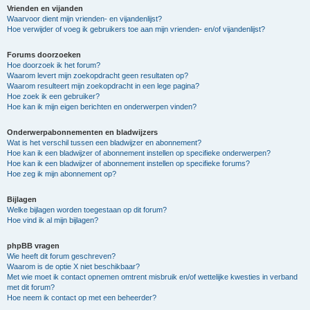
Vrienden en vijanden
Waarvoor dient mijn vrienden- en vijandenlijst?
Hoe verwijder of voeg ik gebruikers toe aan mijn vrienden- en/of vijandenlijst?
Forums doorzoeken
Hoe doorzoek ik het forum?
Waarom levert mijn zoekopdracht geen resultaten op?
Waarom resulteert mijn zoekopdracht in een lege pagina?
Hoe zoek ik een gebruiker?
Hoe kan ik mijn eigen berichten en onderwerpen vinden?
Onderwerpabonnementen en bladwijzers
Wat is het verschil tussen een bladwijzer en abonnement?
Hoe kan ik een bladwijzer of abonnement instellen op specifieke onderwerpen?
Hoe kan ik een bladwijzer of abonnement instellen op specifieke forums?
Hoe zeg ik mijn abonnement op?
Bijlagen
Welke bijlagen worden toegestaan op dit forum?
Hoe vind ik al mijn bijlagen?
phpBB vragen
Wie heeft dit forum geschreven?
Waarom is de optie X niet beschikbaar?
Met wie moet ik contact opnemen omtrent misbruik en/of wettelijke kwesties in verband
met dit forum?
Hoe neem ik contact op met een beheerder?