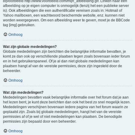
bijvoorbeeld http://www.voorbeeld.com/mijn_afbeelding.gif. Linken naar een
afbeelding op je eigen computer is onmogelijk (tenzij het een publieke server
is). Ook afbeeldingen die een authentificatie vereisen zoals in: Hotmail of
Yahoo mailboxen, een wachtwoord beschermde website, enz. kunnen niet
worden weergegeven. Om een afbeelding weer te geven, moet je de BBCode
tag [img] gebruiken.
Omhoog
Wat zijn globale mededelingen?
Globale mededelingen zijn berichten die belangrijke informatie bevatten, je
komt ze dan ook op verschillende plaatsen tegen zoals bovenaan ieder forum
en in het gebruikerspaneel. Of je al dan niet globale mededelingen kan
plaatsen hangt af van de vereiste permissies, deze zijn ingesteld door de
beheerder.
Omhoog
Wat zijn mededelingen?
Mededelingen bevatten vaak belangrijke informatie over het forum dat je aan
het lezen bent, je kunt deze berichten dan ook het best zo snel mogelijk lezen.
Mededelingen verschijnen bovenaan iedere pagina van het forum waarin ze
geplaatst zijn. Zoals bij globale mededelingen, hangt het van de vereiste
permissies af of je wel of niet mededelingen kan plaatsen. De benodigde
permissies zijn bepaald door een beheerder.
Omhoog