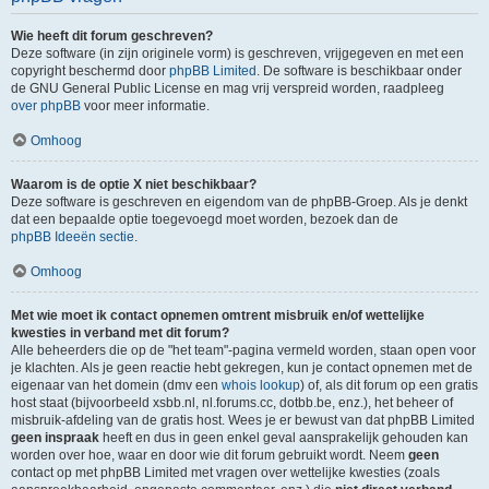
Wie heeft dit forum geschreven?
Deze software (in zijn originele vorm) is geschreven, vrijgegeven en met een
copyright beschermd door
phpBB Limited
. De software is beschikbaar onder
de GNU General Public License en mag vrij verspreid worden, raadpleeg
over phpBB
voor meer informatie.
Omhoog
Waarom is de optie X niet beschikbaar?
Deze software is geschreven en eigendom van de phpBB-Groep. Als je denkt
dat een bepaalde optie toegevoegd moet worden, bezoek dan de
phpBB Ideeën sectie
.
Omhoog
Met wie moet ik contact opnemen omtrent misbruik en/of wettelijke
kwesties in verband met dit forum?
Alle beheerders die op de "het team"-pagina vermeld worden, staan open voor
je klachten. Als je geen reactie hebt gekregen, kun je contact opnemen met de
eigenaar van het domein (dmv een
whois lookup
) of, als dit forum op een gratis
host staat (bijvoorbeeld xsbb.nl, nl.forums.cc, dotbb.be, enz.), het beheer of
misbruik-afdeling van de gratis host. Wees je er bewust van dat phpBB Limited
geen inspraak
heeft en dus in geen enkel geval aansprakelijk gehouden kan
worden over hoe, waar en door wie dit forum gebruikt wordt. Neem
geen
contact op met phpBB Limited met vragen over wettelijke kwesties (zoals