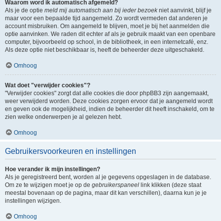
Waarom word ik automatisch afgemeld?
Als je de optie
meld mij automatisch aan bij ieder bezoek
niet aanvinkt, blijf je
maar voor een bepaalde tijd aangemeld. Zo wordt vermeden dat anderen je
account misbruiken. Om aangemeld te blijven, moet je bij het aanmelden die
optie aanvinken. We raden dit echter af als je gebruik maakt van een openbare
computer, bijvoorbeeld op school, in de bibliotheek, in een internetcafé, enz.
Als deze optie niet beschikbaar is, heeft de beheerder deze uitgeschakeld.
Omhoog
Wat doet "verwijder cookies"?
"Verwijder cookies" zorgt dat alle cookies die door phpBB3 zijn aangemaakt,
weer verwijderd worden. Deze cookies zorgen ervoor dat je aangemeld wordt
en geven ook de mogelijkheid, indien de beheerder dit heeft inschakeld, om te
zien welke onderwerpen je al gelezen hebt.
Omhoog
Gebruikersvoorkeuren en instellingen
Hoe verander ik mijn instellingen?
Als je geregistreerd bent, worden al je gegevens opgeslagen in de database.
Om ze te wijzigen moet je op de
gebruikerspaneel
link klikken (deze staat
meestal bovenaan op de pagina, maar dit kan verschillen), daarna kun je je
instellingen wijzigen.
Omhoog