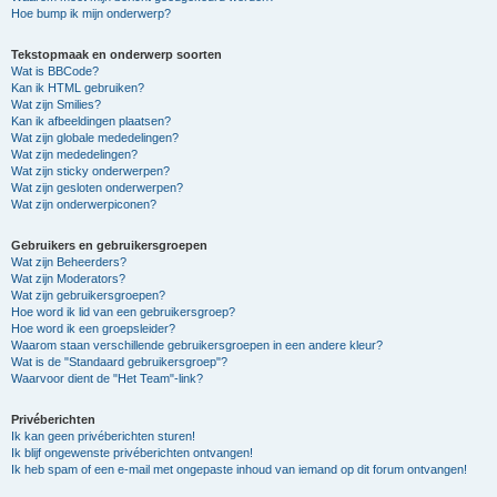
Hoe bump ik mijn onderwerp?
Tekstopmaak en onderwerp soorten
Wat is BBCode?
Kan ik HTML gebruiken?
Wat zijn Smilies?
Kan ik afbeeldingen plaatsen?
Wat zijn globale mededelingen?
Wat zijn mededelingen?
Wat zijn sticky onderwerpen?
Wat zijn gesloten onderwerpen?
Wat zijn onderwerpiconen?
Gebruikers en gebruikersgroepen
Wat zijn Beheerders?
Wat zijn Moderators?
Wat zijn gebruikersgroepen?
Hoe word ik lid van een gebruikersgroep?
Hoe word ik een groepsleider?
Waarom staan verschillende gebruikersgroepen in een andere kleur?
Wat is de "Standaard gebruikersgroep"?
Waarvoor dient de "Het Team"-link?
Privéberichten
Ik kan geen privéberichten sturen!
Ik blijf ongewenste privéberichten ontvangen!
Ik heb spam of een e-mail met ongepaste inhoud van iemand op dit forum ontvangen!