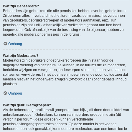
Wat zijn Beheerders?
Beheerders zijn gebruikers die alle permissies hebben over het gehele forum.
Zij beheren alles in verband met het forum, zoals: permissies, het verbannen
van gebruikers, gebruikersgroepen of moderators aanmaken, enz. Hun
permissies zijn natuurlijk afhankelijk van welke de eigenaar aan hen heeft
toegewezen. Ook afhankelijk van de beslissing van de eigenaar, hebben ze
mogelijk alle moderator permissies in de forums.
Omhoog
Wat zijn Moderators?
Moderators zijn gebruikers of gebruikersgroepen die in staan voor de
dagelijkse werking van het forum. Ze kunnen, in de forums die ze modereren,
berichten wijzigen en verwijderen; onderwerpen sluiten, openen, verplaatsen,
splitsen en verwijderen. In het algemeen moeten ze er gewoon op toe zien dat
mensen niet van het onderwerp afwijken (
off-topic
gaan) of ongepaste inhoud
plaatsen.
Omhoog
Wat zijn gebruikersgroepen?
Als de beheerder gebruikers wil groeperen, kan hij/zij dit doen door middel van
gebruikersgroepen. Gebruikers kunnen van meerdere groepen lid zijn (dit
verschilt per forum), deze groepen kunnen verschillende
permissies/toegangspermissies hebben. Op deze manier is het voor de
beheerder een stuk gemakkelijker meerdere moderators aan een forum toe te