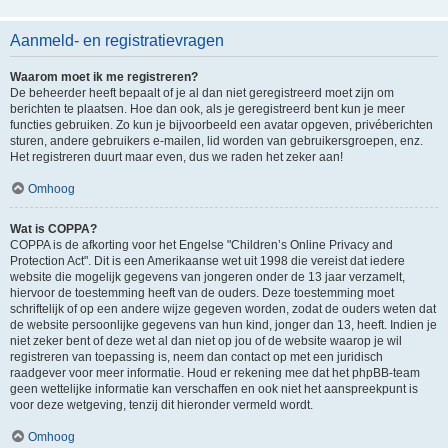
Aanmeld- en registratievragen
Waarom moet ik me registreren?
De beheerder heeft bepaalt of je al dan niet geregistreerd moet zijn om
berichten te plaatsen. Hoe dan ook, als je geregistreerd bent kun je meer
functies gebruiken. Zo kun je bijvoorbeeld een avatar opgeven, privéberichten
sturen, andere gebruikers e-mailen, lid worden van gebruikersgroepen, enz.
Het registreren duurt maar even, dus we raden het zeker aan!
Omhoog
Wat is COPPA?
COPPA is de afkorting voor het Engelse "Children’s Online Privacy and
Protection Act". Dit is een Amerikaanse wet uit 1998 die vereist dat iedere
website die mogelijk gegevens van jongeren onder de 13 jaar verzamelt,
hiervoor de toestemming heeft van de ouders. Deze toestemming moet
schriftelijk of op een andere wijze gegeven worden, zodat de ouders weten dat
de website persoonlijke gegevens van hun kind, jonger dan 13, heeft. Indien je
niet zeker bent of deze wet al dan niet op jou of de website waarop je wil
registreren van toepassing is, neem dan contact op met een juridisch
raadgever voor meer informatie. Houd er rekening mee dat het phpBB-team
geen wettelijke informatie kan verschaffen en ook niet het aanspreekpunt is
voor deze wetgeving, tenzij dit hieronder vermeld wordt.
Omhoog