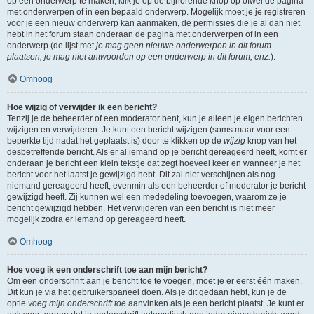
op een onderwerp te maken, klik je op de bijhorende knop op ofwel de pagina
met onderwerpen of in een bepaald onderwerp. Mogelijk moet je je registreren
voor je een nieuw onderwerp kan aanmaken, de permissies die je al dan niet
hebt in het forum staan onderaan de pagina met onderwerpen of in een
onderwerp (de lijst met
je mag geen nieuwe onderwerpen in dit forum
plaatsen, je mag niet antwoorden op een onderwerp in dit forum, enz.
).
Omhoog
Hoe wijzig of verwijder ik een bericht?
Tenzij je de beheerder of een moderator bent, kun je alleen je eigen berichten
wijzigen en verwijderen. Je kunt een bericht wijzigen (soms maar voor een
beperkte tijd nadat het geplaatst is) door te klikken op de
wijzig
knop van het
desbetreffende bericht. Als er al iemand op je bericht gereageerd heeft, komt er
onderaan je bericht een klein tekstje dat zegt hoeveel keer en wanneer je het
bericht voor het laatst je gewijzigd hebt. Dit zal niet verschijnen als nog
niemand gereageerd heeft, evenmin als een beheerder of moderator je bericht
gewijzigd heeft. Zij kunnen wel een mededeling toevoegen, waarom ze je
bericht gewijzigd hebben. Het verwijderen van een bericht is niet meer
mogelijk zodra er iemand op gereageerd heeft.
Omhoog
Hoe voeg ik een onderschrift toe aan mijn bericht?
Om een onderschrift aan je bericht toe te voegen, moet je er eerst één maken.
Dit kun je via het gebruikerspaneel doen. Als je dit gedaan hebt, kun je de
optie
voeg mijn onderschrift toe
aanvinken als je een bericht plaatst. Je kunt er