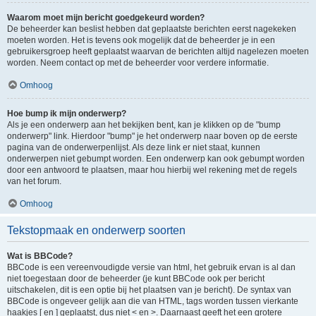
Waarom moet mijn bericht goedgekeurd worden?
De beheerder kan beslist hebben dat geplaatste berichten eerst nagekeken
moeten worden. Het is tevens ook mogelijk dat de beheerder je in een
gebruikersgroep heeft geplaatst waarvan de berichten altijd nagelezen moeten
worden. Neem contact op met de beheerder voor verdere informatie.
Omhoog
Hoe bump ik mijn onderwerp?
Als je een onderwerp aan het bekijken bent, kan je klikken op de "bump
onderwerp" link. Hierdoor "bump" je het onderwerp naar boven op de eerste
pagina van de onderwerpenlijst. Als deze link er niet staat, kunnen
onderwerpen niet gebumpt worden. Een onderwerp kan ook gebumpt worden
door een antwoord te plaatsen, maar hou hierbij wel rekening met de regels
van het forum.
Omhoog
Tekstopmaak en onderwerp soorten
Wat is BBCode?
BBCode is een vereenvoudigde versie van html, het gebruik ervan is al dan
niet toegestaan door de beheerder (je kunt BBCode ook per bericht
uitschakelen, dit is een optie bij het plaatsen van je bericht). De syntax van
BBCode is ongeveer gelijk aan die van HTML, tags worden tussen vierkante
haakjes [ en ] geplaatst, dus niet < en >. Daarnaast geeft het een grotere