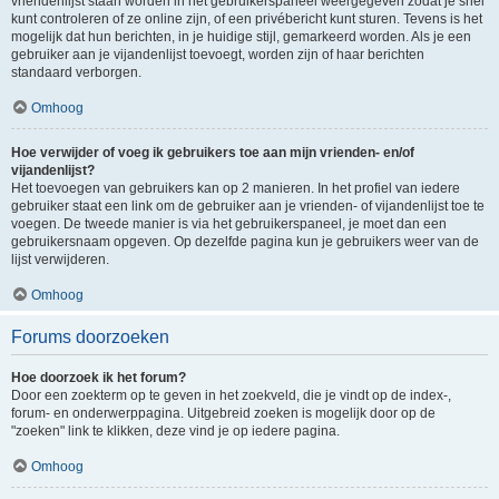
vriendenlijst staan worden in het gebruikerspaneel weergegeven zodat je snel
kunt controleren of ze online zijn, of een privébericht kunt sturen. Tevens is het
mogelijk dat hun berichten, in je huidige stijl, gemarkeerd worden. Als je een
gebruiker aan je vijandenlijst toevoegt, worden zijn of haar berichten
standaard verborgen.
Omhoog
Hoe verwijder of voeg ik gebruikers toe aan mijn vrienden- en/of
vijandenlijst?
Het toevoegen van gebruikers kan op 2 manieren. In het profiel van iedere
gebruiker staat een link om de gebruiker aan je vrienden- of vijandenlijst toe te
voegen. De tweede manier is via het gebruikerspaneel, je moet dan een
gebruikersnaam opgeven. Op dezelfde pagina kun je gebruikers weer van de
lijst verwijderen.
Omhoog
Forums doorzoeken
Hoe doorzoek ik het forum?
Door een zoekterm op te geven in het zoekveld, die je vindt op de index-,
forum- en onderwerppagina. Uitgebreid zoeken is mogelijk door op de
"zoeken" link te klikken, deze vind je op iedere pagina.
Omhoog