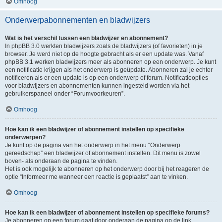
Omhoog
Onderwerpabonnementen en bladwijzers
Wat is het verschil tussen een bladwijzer en abonnement?
In phpBB 3.0 werkten bladwijzers zoals de bladwijzers (of favorieten) in je
browser. Je werd niet op de hoogte gebracht als er een update was. Vanaf
phpBB 3.1 werken bladwijzers meer als abonneren op een onderwerp. Je kunt
een notificatie krijgen als het onderwerp is geüpdate. Abonneren zal je echter
notificeren als er een update is op een onderwerp of forum. Notificatieopties
voor bladwijzers en abonnementen kunnen ingesteld worden via het
gebruikerspaneel onder “Forumvoorkeuren”.
Omhoog
Hoe kan ik een bladwijzer of abonnement instellen op specifieke
onderwerpen?
Je kunt op de pagina van het onderwerp in het menu “Onderwerp
gereedschap” een bladwijzer of abonnement instellen. Dit menu is zowel
boven- als onderaan de pagina te vinden.
Het is ook mogelijk te abonneren op het onderwerp door bij het reageren de
optie “Informeer me wanneer een reactie is geplaatst” aan te vinken.
Omhoog
Hoe kan ik een bladwijzer of abonnement instellen op specifieke forums?
Je abonneren op een forum gaat door onderaan de pagina op de link