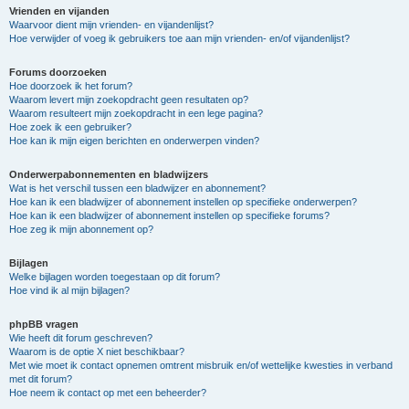
Vrienden en vijanden
Waarvoor dient mijn vrienden- en vijandenlijst?
Hoe verwijder of voeg ik gebruikers toe aan mijn vrienden- en/of vijandenlijst?
Forums doorzoeken
Hoe doorzoek ik het forum?
Waarom levert mijn zoekopdracht geen resultaten op?
Waarom resulteert mijn zoekopdracht in een lege pagina?
Hoe zoek ik een gebruiker?
Hoe kan ik mijn eigen berichten en onderwerpen vinden?
Onderwerpabonnementen en bladwijzers
Wat is het verschil tussen een bladwijzer en abonnement?
Hoe kan ik een bladwijzer of abonnement instellen op specifieke onderwerpen?
Hoe kan ik een bladwijzer of abonnement instellen op specifieke forums?
Hoe zeg ik mijn abonnement op?
Bijlagen
Welke bijlagen worden toegestaan op dit forum?
Hoe vind ik al mijn bijlagen?
phpBB vragen
Wie heeft dit forum geschreven?
Waarom is de optie X niet beschikbaar?
Met wie moet ik contact opnemen omtrent misbruik en/of wettelijke kwesties in verband
met dit forum?
Hoe neem ik contact op met een beheerder?