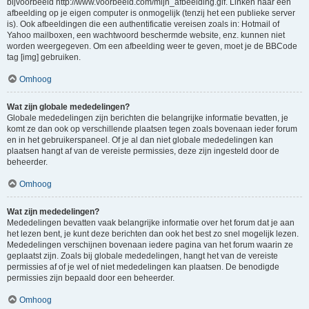
bijvoorbeeld http://www.voorbeeld.com/mijn_afbeelding.gif. Linken naar een
afbeelding op je eigen computer is onmogelijk (tenzij het een publieke server
is). Ook afbeeldingen die een authentificatie vereisen zoals in: Hotmail of
Yahoo mailboxen, een wachtwoord beschermde website, enz. kunnen niet
worden weergegeven. Om een afbeelding weer te geven, moet je de BBCode
tag [img] gebruiken.
Omhoog
Wat zijn globale mededelingen?
Globale mededelingen zijn berichten die belangrijke informatie bevatten, je
komt ze dan ook op verschillende plaatsen tegen zoals bovenaan ieder forum
en in het gebruikerspaneel. Of je al dan niet globale mededelingen kan
plaatsen hangt af van de vereiste permissies, deze zijn ingesteld door de
beheerder.
Omhoog
Wat zijn mededelingen?
Mededelingen bevatten vaak belangrijke informatie over het forum dat je aan
het lezen bent, je kunt deze berichten dan ook het best zo snel mogelijk lezen.
Mededelingen verschijnen bovenaan iedere pagina van het forum waarin ze
geplaatst zijn. Zoals bij globale mededelingen, hangt het van de vereiste
permissies af of je wel of niet mededelingen kan plaatsen. De benodigde
permissies zijn bepaald door een beheerder.
Omhoog