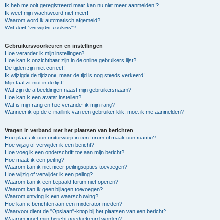
Ik heb me ooit geregistreerd maar kan nu niet meer aanmelden!?
Ik weet mijn wachtwoord niet meer!
Waarom word ik automatisch afgemeld?
Wat doet "verwijder cookies"?
Gebruikersvoorkeuren en instellingen
Hoe verander ik mijn instellingen?
Hoe kan ik onzichtbaar zijn in de online gebruikers lijst?
De tijden zijn niet correct!
Ik wijzigde de tijdzone, maar de tijd is nog steeds verkeerd!
Mijn taal zit niet in de lijst!
Wat zijn de afbeeldingen naast mijn gebruikersnaam?
Hoe kan ik een avatar instellen?
Wat is mijn rang en hoe verander ik mijn rang?
Wanneer ik op de e-maillink van een gebruiker klik, moet ik me aanmelden?
Vragen in verband met het plaatsen van berichten
Hoe plaats ik een onderwerp in een forum of maak een reactie?
Hoe wijzig of verwijder ik een bericht?
Hoe voeg ik een onderschrift toe aan mijn bericht?
Hoe maak ik een peiling?
Waarom kan ik niet meer peilingsopties toevoegen?
Hoe wijzig of verwijder ik een peiling?
Waarom kan ik een bepaald forum niet openen?
Waarom kan ik geen bijlagen toevoegen?
Waarom ontving ik een waarschuwing?
Hoe kan ik berichten aan een moderator melden?
Waarvoor dient de "Opslaan"-knop bij het plaatsen van een bericht?
Waarom moet mijn bericht goedgekeurd worden?