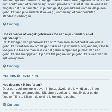
vriendenlijst staan worden in het gebruikerspaneel weergegeven zodat je snel
kunt controleren of ze online zijn, of een privébericht kunt sturen. Tevens is het
mogelijk dat hun berichten, in je huidige stijl, gemarkeerd worden. Als je een
gebruiker aan je vijandenlijst toevoegt, worden zijn of haar berichten
standaard verborgen.
Omhoog
Hoe verwijder of voeg ik gebruikers toe aan mijn vrienden- en/of
vijandenlijst?
Het toevoegen van gebruikers kan op 2 manieren. In het profiel van iedere
gebruiker staat een link om de gebruiker aan je vrienden- of vijandenlijst toe te
voegen. De tweede manier is via het gebruikerspaneel, je moet dan een
gebruikersnaam opgeven. Op dezelfde pagina kun je gebruikers weer van de
lijst verwijderen.
Omhoog
Forums doorzoeken
Hoe doorzoek ik het forum?
Door een zoekterm op te geven in het zoekveld, die je vindt op de index-,
forum- en onderwerppagina. Uitgebreid zoeken is mogelijk door op de
"zoeken" link te klikken, deze vind je op iedere pagina.
Omhoog