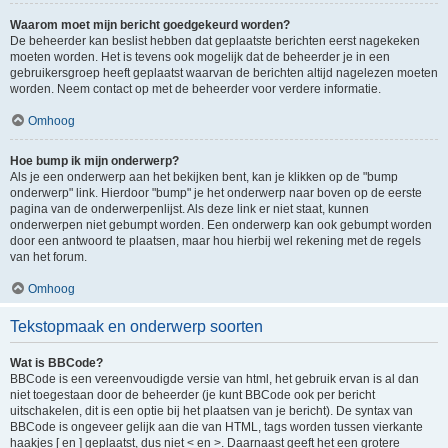
Waarom moet mijn bericht goedgekeurd worden?
De beheerder kan beslist hebben dat geplaatste berichten eerst nagekeken
moeten worden. Het is tevens ook mogelijk dat de beheerder je in een
gebruikersgroep heeft geplaatst waarvan de berichten altijd nagelezen moeten
worden. Neem contact op met de beheerder voor verdere informatie.
Omhoog
Hoe bump ik mijn onderwerp?
Als je een onderwerp aan het bekijken bent, kan je klikken op de "bump
onderwerp" link. Hierdoor "bump" je het onderwerp naar boven op de eerste
pagina van de onderwerpenlijst. Als deze link er niet staat, kunnen
onderwerpen niet gebumpt worden. Een onderwerp kan ook gebumpt worden
door een antwoord te plaatsen, maar hou hierbij wel rekening met de regels
van het forum.
Omhoog
Tekstopmaak en onderwerp soorten
Wat is BBCode?
BBCode is een vereenvoudigde versie van html, het gebruik ervan is al dan
niet toegestaan door de beheerder (je kunt BBCode ook per bericht
uitschakelen, dit is een optie bij het plaatsen van je bericht). De syntax van
BBCode is ongeveer gelijk aan die van HTML, tags worden tussen vierkante
haakjes [ en ] geplaatst, dus niet < en >. Daarnaast geeft het een grotere