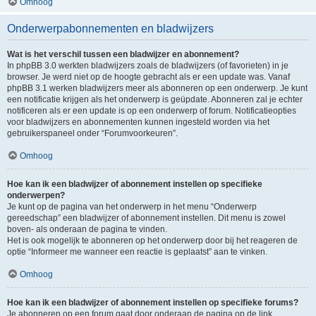
Omhoog
Onderwerpabonnementen en bladwijzers
Wat is het verschil tussen een bladwijzer en abonnement?
In phpBB 3.0 werkten bladwijzers zoals de bladwijzers (of favorieten) in je
browser. Je werd niet op de hoogte gebracht als er een update was. Vanaf
phpBB 3.1 werken bladwijzers meer als abonneren op een onderwerp. Je kunt
een notificatie krijgen als het onderwerp is geüpdate. Abonneren zal je echter
notificeren als er een update is op een onderwerp of forum. Notificatieopties
voor bladwijzers en abonnementen kunnen ingesteld worden via het
gebruikerspaneel onder “Forumvoorkeuren”.
Omhoog
Hoe kan ik een bladwijzer of abonnement instellen op specifieke
onderwerpen?
Je kunt op de pagina van het onderwerp in het menu “Onderwerp
gereedschap” een bladwijzer of abonnement instellen. Dit menu is zowel
boven- als onderaan de pagina te vinden.
Het is ook mogelijk te abonneren op het onderwerp door bij het reageren de
optie “Informeer me wanneer een reactie is geplaatst” aan te vinken.
Omhoog
Hoe kan ik een bladwijzer of abonnement instellen op specifieke forums?
Je abonneren op een forum gaat door onderaan de pagina op de link