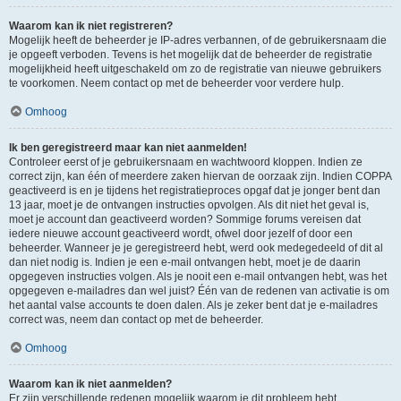
Waarom kan ik niet registreren?
Mogelijk heeft de beheerder je IP-adres verbannen, of de gebruikersnaam die
je opgeeft verboden. Tevens is het mogelijk dat de beheerder de registratie
mogelijkheid heeft uitgeschakeld om zo de registratie van nieuwe gebruikers
te voorkomen. Neem contact op met de beheerder voor verdere hulp.
Omhoog
Ik ben geregistreerd maar kan niet aanmelden!
Controleer eerst of je gebruikersnaam en wachtwoord kloppen. Indien ze
correct zijn, kan één of meerdere zaken hiervan de oorzaak zijn. Indien COPPA
geactiveerd is en je tijdens het registratieproces opgaf dat je jonger bent dan
13 jaar, moet je de ontvangen instructies opvolgen. Als dit niet het geval is,
moet je account dan geactiveerd worden? Sommige forums vereisen dat
iedere nieuwe account geactiveerd wordt, ofwel door jezelf of door een
beheerder. Wanneer je je geregistreerd hebt, werd ook medegedeeld of dit al
dan niet nodig is. Indien je een e-mail ontvangen hebt, moet je de daarin
opgegeven instructies volgen. Als je nooit een e-mail ontvangen hebt, was het
opgegeven e-mailadres dan wel juist? Één van de redenen van activatie is om
het aantal valse accounts te doen dalen. Als je zeker bent dat je e-mailadres
correct was, neem dan contact op met de beheerder.
Omhoog
Waarom kan ik niet aanmelden?
Er zijn verschillende redenen mogelijk waarom je dit probleem hebt.