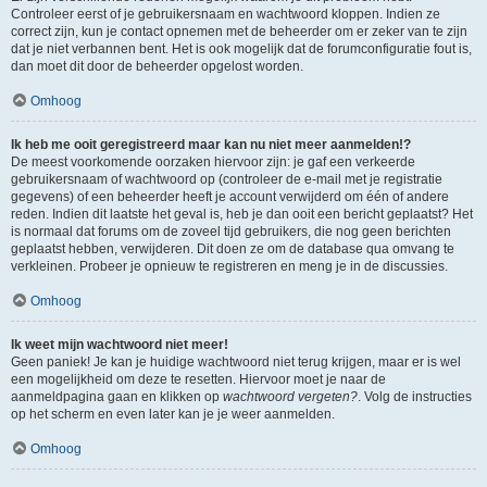
Controleer eerst of je gebruikersnaam en wachtwoord kloppen. Indien ze
correct zijn, kun je contact opnemen met de beheerder om er zeker van te zijn
dat je niet verbannen bent. Het is ook mogelijk dat de forumconfiguratie fout is,
dan moet dit door de beheerder opgelost worden.
Omhoog
Ik heb me ooit geregistreerd maar kan nu niet meer aanmelden!?
De meest voorkomende oorzaken hiervoor zijn: je gaf een verkeerde
gebruikersnaam of wachtwoord op (controleer de e-mail met je registratie
gegevens) of een beheerder heeft je account verwijderd om één of andere
reden. Indien dit laatste het geval is, heb je dan ooit een bericht geplaatst? Het
is normaal dat forums om de zoveel tijd gebruikers, die nog geen berichten
geplaatst hebben, verwijderen. Dit doen ze om de database qua omvang te
verkleinen. Probeer je opnieuw te registreren en meng je in de discussies.
Omhoog
Ik weet mijn wachtwoord niet meer!
Geen paniek! Je kan je huidige wachtwoord niet terug krijgen, maar er is wel
een mogelijkheid om deze te resetten. Hiervoor moet je naar de
aanmeldpagina gaan en klikken op
wachtwoord vergeten?
. Volg de instructies
op het scherm en even later kan je je weer aanmelden.
Omhoog