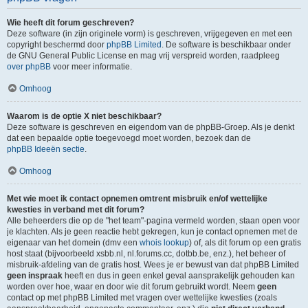
Wie heeft dit forum geschreven?
Deze software (in zijn originele vorm) is geschreven, vrijgegeven en met een
copyright beschermd door
phpBB Limited
. De software is beschikbaar onder
de GNU General Public License en mag vrij verspreid worden, raadpleeg
over phpBB
voor meer informatie.
Omhoog
Waarom is de optie X niet beschikbaar?
Deze software is geschreven en eigendom van de phpBB-Groep. Als je denkt
dat een bepaalde optie toegevoegd moet worden, bezoek dan de
phpBB Ideeën sectie
.
Omhoog
Met wie moet ik contact opnemen omtrent misbruik en/of wettelijke
kwesties in verband met dit forum?
Alle beheerders die op de "het team"-pagina vermeld worden, staan open voor
je klachten. Als je geen reactie hebt gekregen, kun je contact opnemen met de
eigenaar van het domein (dmv een
whois lookup
) of, als dit forum op een gratis
host staat (bijvoorbeeld xsbb.nl, nl.forums.cc, dotbb.be, enz.), het beheer of
misbruik-afdeling van de gratis host. Wees je er bewust van dat phpBB Limited
geen inspraak
heeft en dus in geen enkel geval aansprakelijk gehouden kan
worden over hoe, waar en door wie dit forum gebruikt wordt. Neem
geen
contact op met phpBB Limited met vragen over wettelijke kwesties (zoals