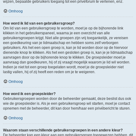
wijzen, bepaalde gebruikers toegang tot een privéforum te verlenen, enz.
Omhoog
Hoe word ik lid van een gebruikersgroep?
Om lid van een gebruikersgroep te worden, moet je op de bijhorende link
klikken in het gebruikerspaneel, waarna je een overzicht van alle
gebruikersgroepen krijgt. Niet alle groepen zijn vrij toegankelijk, ze vereisen
een goedkeuring van je lidmaatschap en hebben soms zelf verborgen
gebruikers. Als het een open groep is, kan je lid worden door op de hiervoor
dienende knop te klikken. Als het een gesloten groep is, kan je je lidmaatschap
aanvragen door op de bijhorende knop te klikken. De groepsleider moet je
aanvraag dan goedkeuren, hij of zij vraagt mogelijk waarom je lid wil worden.
Indien je niet tot een groep toegelaten wordt, moet je de groepsleider niet
lastig vallen, hij of zij heeft een reden om je te weigeren.
Omhoog
Hoe word ik een groepsleider?
Gebruikersgroepen worden door de beheerder gemaakt, deze beslist dus ook
wie de groepsleider is. Als je een gebruikersgroep wil starten, moet je contact
opnemen met de beheerder, dit kan door hem/haar een privébericht te sturen.
Omhoog
Waarom staan verschillende gebruikersgroepen in een andere kleur?
De beheerder kan een kleur aan een gebruikersgroep toegewezen hebben, dit