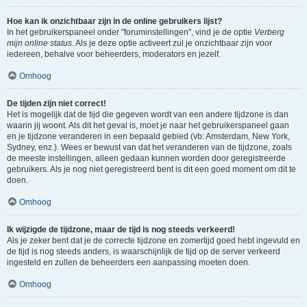
Hoe kan ik onzichtbaar zijn in de online gebruikers lijst?
In het gebruikerspaneel onder "foruminstellingen", vind je de optie
Verberg
mijn online status
. Als je deze optie activeert zul je onzichtbaar zijn voor
iedereen, behalve voor beheerders, moderators en jezelf.
Omhoog
De tijden zijn niet correct!
Het is mogelijk dat de tijd die gegeven wordt van een andere tijdzone is dan
waarin jij woont. Als dit het geval is, moet je naar het gebruikerspaneel gaan
en je tijdzone veranderen in een bepaald gebied (vb: Amsterdam, New York,
Sydney, enz.). Wees er bewust van dat het veranderen van de tijdzone, zoals
de meeste instellingen, alleen gedaan kunnen worden door geregistreerde
gebruikers. Als je nog niet geregistreerd bent is dit een goed moment om dit te
doen.
Omhoog
Ik wijzigde de tijdzone, maar de tijd is nog steeds verkeerd!
Als je zeker bent dat je de correcte tijdzone en zomertijd goed hebt ingevuld en
de tijd is nog steeds anders, is waarschijnlijk de tijd op de server verkeerd
ingesteld en zullen de beheerders een aanpassing moeten doen.
Omhoog