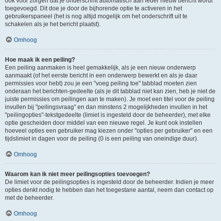
ook voor zorgen dat je onderschrift automatisch aan ieder nieuw bericht wordt
toegevoegd. Dit doe je door de bijhorende optie te activeren in het
gebruikerspaneel (het is nog altijd mogelijk om het onderschrift uit te
schakelen als je het bericht plaatst).
Omhoog
Hoe maak ik een peiling?
Een peiling aanmaken is heel gemakkelijk, als je een nieuw onderwerp
aanmaakt (of het eerste bericht in een onderwerp bewerkt en als je daar
permissies voor hebt) zou je een "voeg peiling toe" tabblad moeten zien
onderaan het berichten-gedeelte (als je dit tabblad niet kan zien, heb je niet de
juiste permissies om peilingen aan te maken). Je moet een titel voor de peiling
invullen bij "peilingsvraag" en dan minstens 2 mogelijkheden invullen in het
"peilingopties"-tekstgedeelte (limiet is ingesteld door de beheerder), met elke
optie gescheiden door middel van een nieuwe regel. Je kunt ook instellen
hoeveel opties een gebruiker mag kiezen onder "opties per gebruiker" en een
tijdslimiet in dagen voor de peiling (0 is een peiling van oneindige duur).
Omhoog
Waarom kan ik niet meer peilingsopties toevoegen?
De limiet voor de peilingsopties is ingesteld door de beheerder. Indien je meer
opties denkt nodig te hebben dan het toegestane aantal, neem dan contact op
met de beheerder.
Omhoog