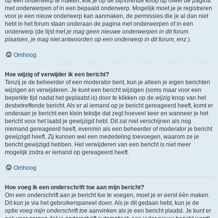
op een onderwerp te maken, klik je op de bijhorende knop op ofwel de pagina
met onderwerpen of in een bepaald onderwerp. Mogelijk moet je je registreren
voor je een nieuw onderwerp kan aanmaken, de permissies die je al dan niet
hebt in het forum staan onderaan de pagina met onderwerpen of in een
onderwerp (de lijst met
je mag geen nieuwe onderwerpen in dit forum
plaatsen, je mag niet antwoorden op een onderwerp in dit forum, enz.
).
Omhoog
Hoe wijzig of verwijder ik een bericht?
Tenzij je de beheerder of een moderator bent, kun je alleen je eigen berichten
wijzigen en verwijderen. Je kunt een bericht wijzigen (soms maar voor een
beperkte tijd nadat het geplaatst is) door te klikken op de
wijzig
knop van het
desbetreffende bericht. Als er al iemand op je bericht gereageerd heeft, komt er
onderaan je bericht een klein tekstje dat zegt hoeveel keer en wanneer je het
bericht voor het laatst je gewijzigd hebt. Dit zal niet verschijnen als nog
niemand gereageerd heeft, evenmin als een beheerder of moderator je bericht
gewijzigd heeft. Zij kunnen wel een mededeling toevoegen, waarom ze je
bericht gewijzigd hebben. Het verwijderen van een bericht is niet meer
mogelijk zodra er iemand op gereageerd heeft.
Omhoog
Hoe voeg ik een onderschrift toe aan mijn bericht?
Om een onderschrift aan je bericht toe te voegen, moet je er eerst één maken.
Dit kun je via het gebruikerspaneel doen. Als je dit gedaan hebt, kun je de
optie
voeg mijn onderschrift toe
aanvinken als je een bericht plaatst. Je kunt er