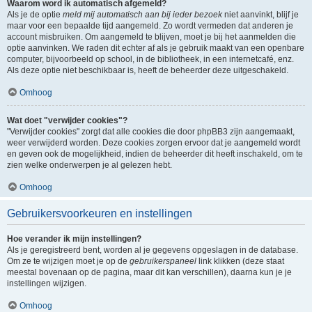
Waarom word ik automatisch afgemeld?
Als je de optie
meld mij automatisch aan bij ieder bezoek
niet aanvinkt, blijf je
maar voor een bepaalde tijd aangemeld. Zo wordt vermeden dat anderen je
account misbruiken. Om aangemeld te blijven, moet je bij het aanmelden die
optie aanvinken. We raden dit echter af als je gebruik maakt van een openbare
computer, bijvoorbeeld op school, in de bibliotheek, in een internetcafé, enz.
Als deze optie niet beschikbaar is, heeft de beheerder deze uitgeschakeld.
Omhoog
Wat doet "verwijder cookies"?
"Verwijder cookies" zorgt dat alle cookies die door phpBB3 zijn aangemaakt,
weer verwijderd worden. Deze cookies zorgen ervoor dat je aangemeld wordt
en geven ook de mogelijkheid, indien de beheerder dit heeft inschakeld, om te
zien welke onderwerpen je al gelezen hebt.
Omhoog
Gebruikersvoorkeuren en instellingen
Hoe verander ik mijn instellingen?
Als je geregistreerd bent, worden al je gegevens opgeslagen in de database.
Om ze te wijzigen moet je op de
gebruikerspaneel
link klikken (deze staat
meestal bovenaan op de pagina, maar dit kan verschillen), daarna kun je je
instellingen wijzigen.
Omhoog