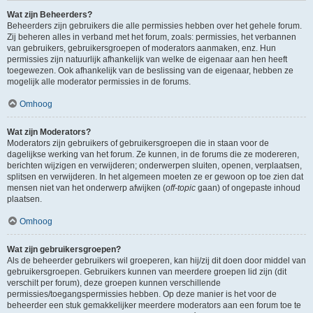
Wat zijn Beheerders?
Beheerders zijn gebruikers die alle permissies hebben over het gehele forum.
Zij beheren alles in verband met het forum, zoals: permissies, het verbannen
van gebruikers, gebruikersgroepen of moderators aanmaken, enz. Hun
permissies zijn natuurlijk afhankelijk van welke de eigenaar aan hen heeft
toegewezen. Ook afhankelijk van de beslissing van de eigenaar, hebben ze
mogelijk alle moderator permissies in de forums.
Omhoog
Wat zijn Moderators?
Moderators zijn gebruikers of gebruikersgroepen die in staan voor de
dagelijkse werking van het forum. Ze kunnen, in de forums die ze modereren,
berichten wijzigen en verwijderen; onderwerpen sluiten, openen, verplaatsen,
splitsen en verwijderen. In het algemeen moeten ze er gewoon op toe zien dat
mensen niet van het onderwerp afwijken (
off-topic
gaan) of ongepaste inhoud
plaatsen.
Omhoog
Wat zijn gebruikersgroepen?
Als de beheerder gebruikers wil groeperen, kan hij/zij dit doen door middel van
gebruikersgroepen. Gebruikers kunnen van meerdere groepen lid zijn (dit
verschilt per forum), deze groepen kunnen verschillende
permissies/toegangspermissies hebben. Op deze manier is het voor de
beheerder een stuk gemakkelijker meerdere moderators aan een forum toe te