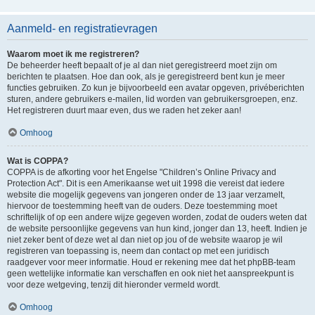
Aanmeld- en registratievragen
Waarom moet ik me registreren?
De beheerder heeft bepaalt of je al dan niet geregistreerd moet zijn om
berichten te plaatsen. Hoe dan ook, als je geregistreerd bent kun je meer
functies gebruiken. Zo kun je bijvoorbeeld een avatar opgeven, privéberichten
sturen, andere gebruikers e-mailen, lid worden van gebruikersgroepen, enz.
Het registreren duurt maar even, dus we raden het zeker aan!
Omhoog
Wat is COPPA?
COPPA is de afkorting voor het Engelse "Children’s Online Privacy and
Protection Act". Dit is een Amerikaanse wet uit 1998 die vereist dat iedere
website die mogelijk gegevens van jongeren onder de 13 jaar verzamelt,
hiervoor de toestemming heeft van de ouders. Deze toestemming moet
schriftelijk of op een andere wijze gegeven worden, zodat de ouders weten dat
de website persoonlijke gegevens van hun kind, jonger dan 13, heeft. Indien je
niet zeker bent of deze wet al dan niet op jou of de website waarop je wil
registreren van toepassing is, neem dan contact op met een juridisch
raadgever voor meer informatie. Houd er rekening mee dat het phpBB-team
geen wettelijke informatie kan verschaffen en ook niet het aanspreekpunt is
voor deze wetgeving, tenzij dit hieronder vermeld wordt.
Omhoog