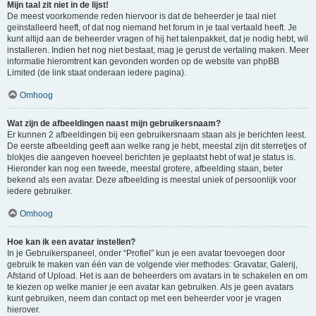
Mijn taal zit niet in de lijst!
De meest voorkomende reden hiervoor is dat de beheerder je taal niet
geïnstalleerd heeft, of dat nog niemand het forum in je taal vertaald heeft. Je
kunt altijd aan de beheerder vragen of hij het talenpakket, dat je nodig hebt, wil
installeren. Indien het nog niet bestaat, mag je gerust de vertaling maken. Meer
informatie hieromtrent kan gevonden worden op de website van phpBB
Limited (de link staat onderaan iedere pagina).
Omhoog
Wat zijn de afbeeldingen naast mijn gebruikersnaam?
Er kunnen 2 afbeeldingen bij een gebruikersnaam staan als je berichten leest.
De eerste afbeelding geeft aan welke rang je hebt, meestal zijn dit sterretjes of
blokjes die aangeven hoeveel berichten je geplaatst hebt of wat je status is.
Hieronder kan nog een tweede, meestal grotere, afbeelding staan, beter
bekend als een avatar. Deze afbeelding is meestal uniek of persoonlijk voor
iedere gebruiker.
Omhoog
Hoe kan ik een avatar instellen?
In je Gebruikerspaneel, onder “Profiel” kun je een avatar toevoegen door
gebruik te maken van één van de volgende vier methodes: Gravatar, Galerij,
Afstand of Upload. Het is aan de beheerders om avatars in te schakelen en om
te kiezen op welke manier je een avatar kan gebruiken. Als je geen avatars
kunt gebruiken, neem dan contact op met een beheerder voor je vragen
hierover.