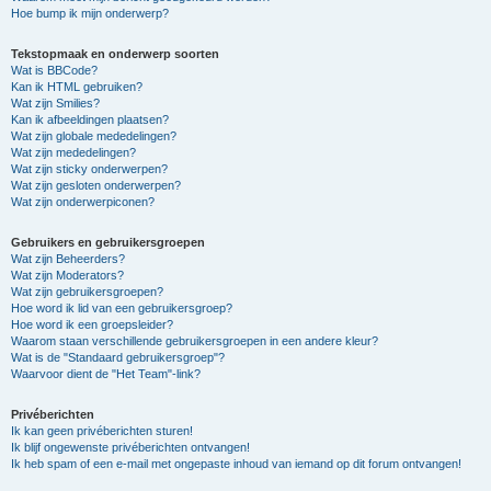
Hoe bump ik mijn onderwerp?
Tekstopmaak en onderwerp soorten
Wat is BBCode?
Kan ik HTML gebruiken?
Wat zijn Smilies?
Kan ik afbeeldingen plaatsen?
Wat zijn globale mededelingen?
Wat zijn mededelingen?
Wat zijn sticky onderwerpen?
Wat zijn gesloten onderwerpen?
Wat zijn onderwerpiconen?
Gebruikers en gebruikersgroepen
Wat zijn Beheerders?
Wat zijn Moderators?
Wat zijn gebruikersgroepen?
Hoe word ik lid van een gebruikersgroep?
Hoe word ik een groepsleider?
Waarom staan verschillende gebruikersgroepen in een andere kleur?
Wat is de "Standaard gebruikersgroep"?
Waarvoor dient de "Het Team"-link?
Privéberichten
Ik kan geen privéberichten sturen!
Ik blijf ongewenste privéberichten ontvangen!
Ik heb spam of een e-mail met ongepaste inhoud van iemand op dit forum ontvangen!