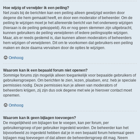
Hoe wijzig of verwijder ik een peiling?
Net zoals bij de berichten kan een peiling alleen gewijzigd worden door
degene die hem gemaakt heeft, en door een moderator of beheerder. Om de
peiling te wijzigen moet je het allereerste bericht van het onderwerp wijzigen
(hieraan is de peiling gekoppeld). Als er nog geen stemmen zijn uitgebracht,
kunnen gebruikers de peiling verwijderen of iedere peilingsoptie wijzigen.
Maar, als er reeds gestemd is, dan kunnen alleen moderators of beheerders
hem wijzigen of verwijderen. Dit om te voorkomen dat gebruikers een peiling
maken en deze daarna vervalsen door de opties te wijzigen.
Omhoog
Waarom kan ik een bepaald forum niet openen?
Sommige forums zijn mogelijk alleen toegankelijk voor bepaalde gebruikers of
gebruikersgroepen. Om berichten te zien, lezen, plaatsen, enz. heb je speciale
permissies nodig. Deze permissies kun je alleen van moderators of
beheerders krijgen, zij zijn dus ook degene met wie je hierover contact moet
opnemen.
Omhoog
Waarom kan ik geen bijlagen toevoegen?
De mogelijkheid om bijlagen toe te voegen, kan per forum, per
gebruikersgroep of per gebruiker ingesteld worden. De beheerder kan het
bijvoorbeeld zo ingesteld hebben dat je in een bepaald forum helemaal geen
bijlagen mag toevoegen of dat alleen de beheerdersgroep dit mag. Neem