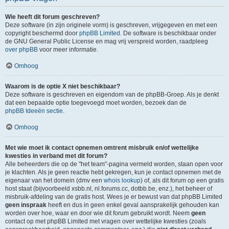
Wie heeft dit forum geschreven?
Deze software (in zijn originele vorm) is geschreven, vrijgegeven en met een
copyright beschermd door
phpBB Limited
. De software is beschikbaar onder
de GNU General Public License en mag vrij verspreid worden, raadpleeg
over phpBB
voor meer informatie.
Omhoog
Waarom is de optie X niet beschikbaar?
Deze software is geschreven en eigendom van de phpBB-Groep. Als je denkt
dat een bepaalde optie toegevoegd moet worden, bezoek dan de
phpBB Ideeën sectie
.
Omhoog
Met wie moet ik contact opnemen omtrent misbruik en/of wettelijke
kwesties in verband met dit forum?
Alle beheerders die op de "het team"-pagina vermeld worden, staan open voor
je klachten. Als je geen reactie hebt gekregen, kun je contact opnemen met de
eigenaar van het domein (dmv een
whois lookup
) of, als dit forum op een gratis
host staat (bijvoorbeeld xsbb.nl, nl.forums.cc, dotbb.be, enz.), het beheer of
misbruik-afdeling van de gratis host. Wees je er bewust van dat phpBB Limited
geen inspraak
heeft en dus in geen enkel geval aansprakelijk gehouden kan
worden over hoe, waar en door wie dit forum gebruikt wordt. Neem
geen
contact op met phpBB Limited met vragen over wettelijke kwesties (zoals