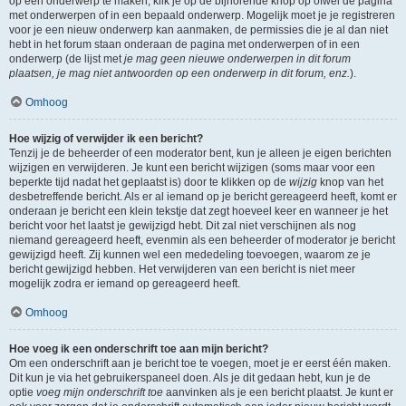
op een onderwerp te maken, klik je op de bijhorende knop op ofwel de pagina
met onderwerpen of in een bepaald onderwerp. Mogelijk moet je je registreren
voor je een nieuw onderwerp kan aanmaken, de permissies die je al dan niet
hebt in het forum staan onderaan de pagina met onderwerpen of in een
onderwerp (de lijst met
je mag geen nieuwe onderwerpen in dit forum
plaatsen, je mag niet antwoorden op een onderwerp in dit forum, enz.
).
Omhoog
Hoe wijzig of verwijder ik een bericht?
Tenzij je de beheerder of een moderator bent, kun je alleen je eigen berichten
wijzigen en verwijderen. Je kunt een bericht wijzigen (soms maar voor een
beperkte tijd nadat het geplaatst is) door te klikken op de
wijzig
knop van het
desbetreffende bericht. Als er al iemand op je bericht gereageerd heeft, komt er
onderaan je bericht een klein tekstje dat zegt hoeveel keer en wanneer je het
bericht voor het laatst je gewijzigd hebt. Dit zal niet verschijnen als nog
niemand gereageerd heeft, evenmin als een beheerder of moderator je bericht
gewijzigd heeft. Zij kunnen wel een mededeling toevoegen, waarom ze je
bericht gewijzigd hebben. Het verwijderen van een bericht is niet meer
mogelijk zodra er iemand op gereageerd heeft.
Omhoog
Hoe voeg ik een onderschrift toe aan mijn bericht?
Om een onderschrift aan je bericht toe te voegen, moet je er eerst één maken.
Dit kun je via het gebruikerspaneel doen. Als je dit gedaan hebt, kun je de
optie
voeg mijn onderschrift toe
aanvinken als je een bericht plaatst. Je kunt er