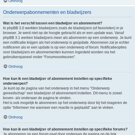
Omhoog
Onderwerpabonnementen en bladwijzers
Wat is het verschil tussen een bladwijzer en abonnement?
In phpBB 3.0 werkten bladwijzers zoals de bladwijzers (of favorieten) in je
browser. Je werd niet op de hoogte gebracht als er een update was. Vanaf
phpBB 3.1 werken bladwijzers meer als abonneren op een onderwerp. Je kunt
een notificatie krijgen als het onderwerp is geüpdate. Abonneren zal je echter
notificeren als er een update is op een onderwerp of forum. Notificatieopties
voor bladwijzers en abonnementen kunnen ingesteld worden via het
gebruikerspaneel onder “Forumvoorkeuren”.
Omhoog
Hoe kan ik een bladwijzer of abonnement instellen op specifieke
onderwerpen?
Je kunt op de pagina van het onderwerp in het menu “Onderwerp
gereedschap” een bladwijzer of abonnement instellen. Dit menu is zowel
boven- als onderaan de pagina te vinden.
Het is ook mogelijk te abonneren op het onderwerp door bij het reageren de
optie “Informeer me wanneer een reactie is geplaatst” aan te vinken.
Omhoog
Hoe kan ik een bladwijzer of abonnement instellen op specifieke forums?
Je abonneren op een forum gaat door onderaan de pagina op de link