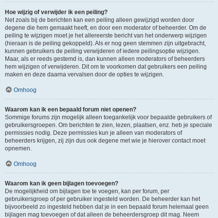
Hoe wijzig of verwijder ik een peiling?
Net zoals bij de berichten kan een peiling alleen gewijzigd worden door
degene die hem gemaakt heeft, en door een moderator of beheerder. Om de
peiling te wijzigen moet je het allereerste bericht van het onderwerp wijzigen
(hieraan is de peiling gekoppeld). Als er nog geen stemmen zijn uitgebracht,
kunnen gebruikers de peiling verwijderen of iedere peilingsoptie wijzigen.
Maar, als er reeds gestemd is, dan kunnen alleen moderators of beheerders
hem wijzigen of verwijderen. Dit om te voorkomen dat gebruikers een peiling
maken en deze daarna vervalsen door de opties te wijzigen.
Omhoog
Waarom kan ik een bepaald forum niet openen?
Sommige forums zijn mogelijk alleen toegankelijk voor bepaalde gebruikers of
gebruikersgroepen. Om berichten te zien, lezen, plaatsen, enz. heb je speciale
permissies nodig. Deze permissies kun je alleen van moderators of
beheerders krijgen, zij zijn dus ook degene met wie je hierover contact moet
opnemen.
Omhoog
Waarom kan ik geen bijlagen toevoegen?
De mogelijkheid om bijlagen toe te voegen, kan per forum, per
gebruikersgroep of per gebruiker ingesteld worden. De beheerder kan het
bijvoorbeeld zo ingesteld hebben dat je in een bepaald forum helemaal geen
bijlagen mag toevoegen of dat alleen de beheerdersgroep dit mag. Neem