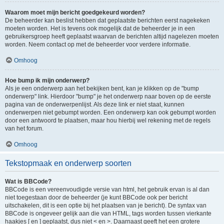
Waarom moet mijn bericht goedgekeurd worden?
De beheerder kan beslist hebben dat geplaatste berichten eerst nagekeken
moeten worden. Het is tevens ook mogelijk dat de beheerder je in een
gebruikersgroep heeft geplaatst waarvan de berichten altijd nagelezen moeten
worden. Neem contact op met de beheerder voor verdere informatie.
Omhoog
Hoe bump ik mijn onderwerp?
Als je een onderwerp aan het bekijken bent, kan je klikken op de "bump
onderwerp" link. Hierdoor "bump" je het onderwerp naar boven op de eerste
pagina van de onderwerpenlijst. Als deze link er niet staat, kunnen
onderwerpen niet gebumpt worden. Een onderwerp kan ook gebumpt worden
door een antwoord te plaatsen, maar hou hierbij wel rekening met de regels
van het forum.
Omhoog
Tekstopmaak en onderwerp soorten
Wat is BBCode?
BBCode is een vereenvoudigde versie van html, het gebruik ervan is al dan
niet toegestaan door de beheerder (je kunt BBCode ook per bericht
uitschakelen, dit is een optie bij het plaatsen van je bericht). De syntax van
BBCode is ongeveer gelijk aan die van HTML, tags worden tussen vierkante
haakjes [ en ] geplaatst, dus niet < en >. Daarnaast geeft het een grotere