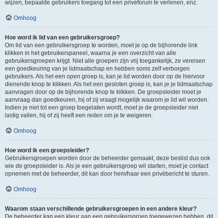
wijzen, bepaalde gebruikers toegang tot een privéforum te verlenen, enz.
Omhoog
Hoe word ik lid van een gebruikersgroep?
Om lid van een gebruikersgroep te worden, moet je op de bijhorende link
klikken in het gebruikerspaneel, waarna je een overzicht van alle
gebruikersgroepen krijgt. Niet alle groepen zijn vrij toegankelijk, ze vereisen
een goedkeuring van je lidmaatschap en hebben soms zelf verborgen
gebruikers. Als het een open groep is, kan je lid worden door op de hiervoor
dienende knop te klikken. Als het een gesloten groep is, kan je je lidmaatschap
aanvragen door op de bijhorende knop te klikken. De groepsleider moet je
aanvraag dan goedkeuren, hij of zij vraagt mogelijk waarom je lid wil worden.
Indien je niet tot een groep toegelaten wordt, moet je de groepsleider niet
lastig vallen, hij of zij heeft een reden om je te weigeren.
Omhoog
Hoe word ik een groepsleider?
Gebruikersgroepen worden door de beheerder gemaakt, deze beslist dus ook
wie de groepsleider is. Als je een gebruikersgroep wil starten, moet je contact
opnemen met de beheerder, dit kan door hem/haar een privébericht te sturen.
Omhoog
Waarom staan verschillende gebruikersgroepen in een andere kleur?
De beheerder kan een kleur aan een gebruikersgroep toegewezen hebben, dit