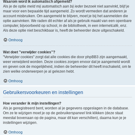
Waarom word ik automatisch afgemeld?
Als je de optie
meld mij automatisch aan bij ieder bezoek
niet aanvinkt, blijf je
maar voor een bepaalde tijd aangemeld. Zo wordt vermeden dat anderen je
account misbruiken. Om aangemeld te blijven, moet je bij het aanmelden die
optie aanvinken. We raden dit echter af als je gebruik maakt van een openbare
computer, bijvoorbeeld op school, in de bibliotheek, in een internetcafé, enz.
Als deze optie niet beschikbaar is, heeft de beheerder deze uitgeschakeld.
Omhoog
Wat doet "verwijder cookies"?
"Verwijder cookies" zorgt dat alle cookies die door phpBB3 zijn aangemaakt,
weer verwijderd worden. Deze cookies zorgen ervoor dat je aangemeld wordt
en geven ook de mogelijkheid, indien de beheerder dit heeft inschakeld, om te
zien welke onderwerpen je al gelezen hebt.
Omhoog
Gebruikersvoorkeuren en instellingen
Hoe verander ik mijn instellingen?
Als je geregistreerd bent, worden al je gegevens opgeslagen in de database.
Om ze te wijzigen moet je op de
gebruikerspaneel
link klikken (deze staat
meestal bovenaan op de pagina, maar dit kan verschillen), daarna kun je je
instellingen wijzigen.
Omhoog