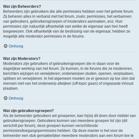
Wat zijn Beheerders?
Beheerders zijn gebruikers die alle permissies hebben over het gehele forum.
Zij beheren alles in verband met het forum, zoals: permissies, het verbannen
van gebruikers, gebruikersgroepen of moderators aanmaken, enz. Hun
permissies zijn natuurlijk afhankelijk van welke de eigenaar aan hen heeft
toegewezen. Ook afhankelijk van de beslissing van de eigenaar, hebben ze
mogelijk alle moderator permissies in de forums.
Omhoog
Wat zijn Moderators?
Moderators zijn gebruikers of gebruikersgroepen die in staan voor de
dagelijkse werking van het forum. Ze kunnen, in de forums die ze modereren,
berichten wijzigen en verwijderen; onderwerpen sluiten, openen, verplaatsen,
splitsen en verwijderen. In het algemeen moeten ze er gewoon op toe zien dat
mensen niet van het onderwerp afwijken (
off-topic
gaan) of ongepaste inhoud
plaatsen.
Omhoog
Wat zijn gebruikersgroepen?
Als de beheerder gebruikers wil groeperen, kan hij/zij dit doen door middel van
gebruikersgroepen. Gebruikers kunnen van meerdere groepen lid zijn (dit
verschilt per forum), deze groepen kunnen verschillende
permissies/toegangspermissies hebben. Op deze manier is het voor de
beheerder een stuk gemakkelijker meerdere moderators aan een forum toe te