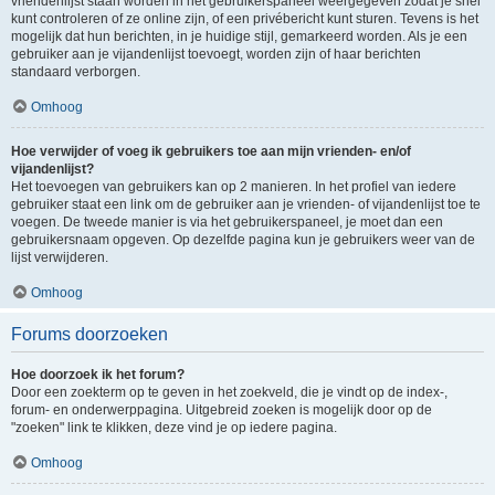
vriendenlijst staan worden in het gebruikerspaneel weergegeven zodat je snel
kunt controleren of ze online zijn, of een privébericht kunt sturen. Tevens is het
mogelijk dat hun berichten, in je huidige stijl, gemarkeerd worden. Als je een
gebruiker aan je vijandenlijst toevoegt, worden zijn of haar berichten
standaard verborgen.
Omhoog
Hoe verwijder of voeg ik gebruikers toe aan mijn vrienden- en/of
vijandenlijst?
Het toevoegen van gebruikers kan op 2 manieren. In het profiel van iedere
gebruiker staat een link om de gebruiker aan je vrienden- of vijandenlijst toe te
voegen. De tweede manier is via het gebruikerspaneel, je moet dan een
gebruikersnaam opgeven. Op dezelfde pagina kun je gebruikers weer van de
lijst verwijderen.
Omhoog
Forums doorzoeken
Hoe doorzoek ik het forum?
Door een zoekterm op te geven in het zoekveld, die je vindt op de index-,
forum- en onderwerppagina. Uitgebreid zoeken is mogelijk door op de
"zoeken" link te klikken, deze vind je op iedere pagina.
Omhoog