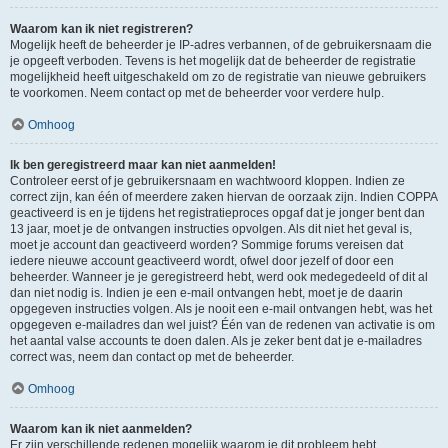
Waarom kan ik niet registreren?
Mogelijk heeft de beheerder je IP-adres verbannen, of de gebruikersnaam die
je opgeeft verboden. Tevens is het mogelijk dat de beheerder de registratie
mogelijkheid heeft uitgeschakeld om zo de registratie van nieuwe gebruikers
te voorkomen. Neem contact op met de beheerder voor verdere hulp.
Omhoog
Ik ben geregistreerd maar kan niet aanmelden!
Controleer eerst of je gebruikersnaam en wachtwoord kloppen. Indien ze
correct zijn, kan één of meerdere zaken hiervan de oorzaak zijn. Indien COPPA
geactiveerd is en je tijdens het registratieproces opgaf dat je jonger bent dan
13 jaar, moet je de ontvangen instructies opvolgen. Als dit niet het geval is,
moet je account dan geactiveerd worden? Sommige forums vereisen dat
iedere nieuwe account geactiveerd wordt, ofwel door jezelf of door een
beheerder. Wanneer je je geregistreerd hebt, werd ook medegedeeld of dit al
dan niet nodig is. Indien je een e-mail ontvangen hebt, moet je de daarin
opgegeven instructies volgen. Als je nooit een e-mail ontvangen hebt, was het
opgegeven e-mailadres dan wel juist? Één van de redenen van activatie is om
het aantal valse accounts te doen dalen. Als je zeker bent dat je e-mailadres
correct was, neem dan contact op met de beheerder.
Omhoog
Waarom kan ik niet aanmelden?
Er zijn verschillende redenen mogelijk waarom je dit probleem hebt.