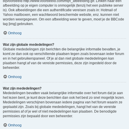
bijvoorbeeld http://www.voorbeeld.com/mijn_afbeelding.gif. Linken naar een
afbeelding op je eigen computer is onmogelijk (tenzij het een publieke server
is). Ook afbeeldingen die een authentificatie vereisen zoals in: Hotmail of
Yahoo mailboxen, een wachtwoord beschermde website, enz. kunnen niet
worden weergegeven. Om een afbeelding weer te geven, moet je de BBCode
tag [img] gebruiken.
Omhoog
Wat zijn globale mededelingen?
Globale mededelingen zijn berichten die belangrijke informatie bevatten, je
komt ze dan ook op verschillende plaatsen tegen zoals bovenaan ieder forum
en in het gebruikerspaneel. Of je al dan niet globale mededelingen kan
plaatsen hangt af van de vereiste permissies, deze zijn ingesteld door de
beheerder.
Omhoog
Wat zijn mededelingen?
Mededelingen bevatten vaak belangrijke informatie over het forum dat je aan
het lezen bent, je kunt deze berichten dan ook het best zo snel mogelijk lezen.
Mededelingen verschijnen bovenaan iedere pagina van het forum waarin ze
geplaatst zijn. Zoals bij globale mededelingen, hangt het van de vereiste
permissies af of je wel of niet mededelingen kan plaatsen. De benodigde
permissies zijn bepaald door een beheerder.
Omhoog