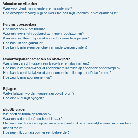
Vrienden en vijanden
Waarvoor dient mijn vrienden- en vijandenlijst?
Hoe verwijder of voeg ik gebruikers toe aan mijn vrienden- en/of vijandenlijst?
Forums doorzoeken
Hoe doorzoek ik het forum?
Waarom levert mijn zoekopdracht geen resultaten op?
Waarom resulteert mijn zoekopdracht in een lege pagina?
Hoe zoek ik een gebruiker?
Hoe kan ik mijn eigen berichten en onderwerpen vinden?
Onderwerpabonnementen en bladwijzers
Wat is het verschil tussen een bladwijzer en abonnement?
Hoe kan ik een bladwijzer of abonnement instellen op specifieke onderwerpen?
Hoe kan ik een bladwijzer of abonnement instellen op specifieke forums?
Hoe zeg ik mijn abonnement op?
Bijlagen
Welke bijlagen worden toegestaan op dit forum?
Hoe vind ik al mijn bijlagen?
phpBB vragen
Wie heeft dit forum geschreven?
Waarom is de optie X niet beschikbaar?
Met wie moet ik contact opnemen omtrent misbruik en/of wettelijke kwesties in verband
met dit forum?
Hoe neem ik contact op met een beheerder?