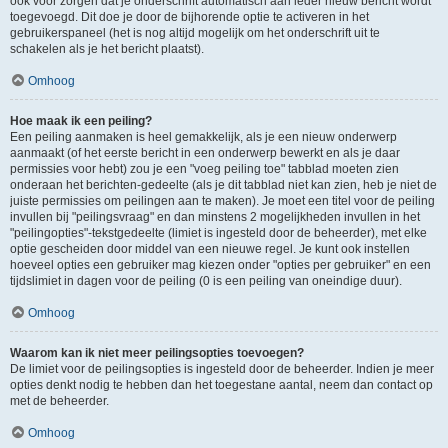
ook voor zorgen dat je onderschrift automatisch aan ieder nieuw bericht wordt
toegevoegd. Dit doe je door de bijhorende optie te activeren in het
gebruikerspaneel (het is nog altijd mogelijk om het onderschrift uit te
schakelen als je het bericht plaatst).
Omhoog
Hoe maak ik een peiling?
Een peiling aanmaken is heel gemakkelijk, als je een nieuw onderwerp
aanmaakt (of het eerste bericht in een onderwerp bewerkt en als je daar
permissies voor hebt) zou je een "voeg peiling toe" tabblad moeten zien
onderaan het berichten-gedeelte (als je dit tabblad niet kan zien, heb je niet de
juiste permissies om peilingen aan te maken). Je moet een titel voor de peiling
invullen bij "peilingsvraag" en dan minstens 2 mogelijkheden invullen in het
"peilingopties"-tekstgedeelte (limiet is ingesteld door de beheerder), met elke
optie gescheiden door middel van een nieuwe regel. Je kunt ook instellen
hoeveel opties een gebruiker mag kiezen onder "opties per gebruiker" en een
tijdslimiet in dagen voor de peiling (0 is een peiling van oneindige duur).
Omhoog
Waarom kan ik niet meer peilingsopties toevoegen?
De limiet voor de peilingsopties is ingesteld door de beheerder. Indien je meer
opties denkt nodig te hebben dan het toegestane aantal, neem dan contact op
met de beheerder.
Omhoog