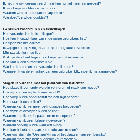
Ik heb me ooit geregistreerd maar kan nu niet meer aanmelden!?
Ik weet mijn wachtwoord niet meer!
Waarom word ik automatisch afgemeld?
Wat doet "verwijder cookies"?
Gebruikersvoorkeuren en instellingen
Hoe verander ik mijn instellingen?
Hoe kan ik onzichtbaar zijn in de online gebruikers lijst?
De tijden zijn niet correct!
Ik wijzigde de tijdzone, maar de tijd is nog steeds verkeerd!
Mijn taal zit niet in de lijst!
Wat zijn de afbeeldingen naast mijn gebruikersnaam?
Hoe kan ik een avatar instellen?
Wat is mijn rang en hoe verander ik mijn rang?
Wanneer ik op de e-maillink van een gebruiker klik, moet ik me aanmelden?
Vragen in verband met het plaatsen van berichten
Hoe plaats ik een onderwerp in een forum of maak een reactie?
Hoe wijzig of verwijder ik een bericht?
Hoe voeg ik een onderschrift toe aan mijn bericht?
Hoe maak ik een peiling?
Waarom kan ik niet meer peilingsopties toevoegen?
Hoe wijzig of verwijder ik een peiling?
Waarom kan ik een bepaald forum niet openen?
Waarom kan ik geen bijlagen toevoegen?
Waarom ontving ik een waarschuwing?
Hoe kan ik berichten aan een moderator melden?
Waarvoor dient de "Opslaan"-knop bij het plaatsen van een bericht?
Waarom moet mijn bericht goedgekeurd worden?