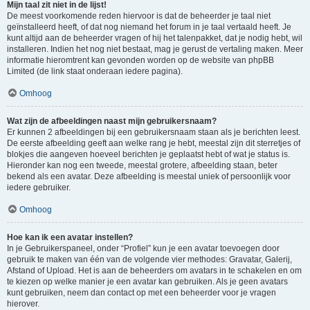
Mijn taal zit niet in de lijst!
De meest voorkomende reden hiervoor is dat de beheerder je taal niet
geïnstalleerd heeft, of dat nog niemand het forum in je taal vertaald heeft. Je
kunt altijd aan de beheerder vragen of hij het talenpakket, dat je nodig hebt, wil
installeren. Indien het nog niet bestaat, mag je gerust de vertaling maken. Meer
informatie hieromtrent kan gevonden worden op de website van phpBB
Limited (de link staat onderaan iedere pagina).
Omhoog
Wat zijn de afbeeldingen naast mijn gebruikersnaam?
Er kunnen 2 afbeeldingen bij een gebruikersnaam staan als je berichten leest.
De eerste afbeelding geeft aan welke rang je hebt, meestal zijn dit sterretjes of
blokjes die aangeven hoeveel berichten je geplaatst hebt of wat je status is.
Hieronder kan nog een tweede, meestal grotere, afbeelding staan, beter
bekend als een avatar. Deze afbeelding is meestal uniek of persoonlijk voor
iedere gebruiker.
Omhoog
Hoe kan ik een avatar instellen?
In je Gebruikerspaneel, onder “Profiel” kun je een avatar toevoegen door
gebruik te maken van één van de volgende vier methodes: Gravatar, Galerij,
Afstand of Upload. Het is aan de beheerders om avatars in te schakelen en om
te kiezen op welke manier je een avatar kan gebruiken. Als je geen avatars
kunt gebruiken, neem dan contact op met een beheerder voor je vragen
hierover.