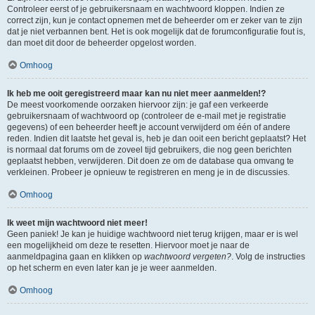
Controleer eerst of je gebruikersnaam en wachtwoord kloppen. Indien ze
correct zijn, kun je contact opnemen met de beheerder om er zeker van te zijn
dat je niet verbannen bent. Het is ook mogelijk dat de forumconfiguratie fout is,
dan moet dit door de beheerder opgelost worden.
Omhoog
Ik heb me ooit geregistreerd maar kan nu niet meer aanmelden!?
De meest voorkomende oorzaken hiervoor zijn: je gaf een verkeerde
gebruikersnaam of wachtwoord op (controleer de e-mail met je registratie
gegevens) of een beheerder heeft je account verwijderd om één of andere
reden. Indien dit laatste het geval is, heb je dan ooit een bericht geplaatst? Het
is normaal dat forums om de zoveel tijd gebruikers, die nog geen berichten
geplaatst hebben, verwijderen. Dit doen ze om de database qua omvang te
verkleinen. Probeer je opnieuw te registreren en meng je in de discussies.
Omhoog
Ik weet mijn wachtwoord niet meer!
Geen paniek! Je kan je huidige wachtwoord niet terug krijgen, maar er is wel
een mogelijkheid om deze te resetten. Hiervoor moet je naar de
aanmeldpagina gaan en klikken op
wachtwoord vergeten?
. Volg de instructies
op het scherm en even later kan je je weer aanmelden.
Omhoog