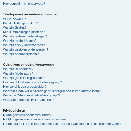
Hoe bump ik mijn onderwerp?
Tekstopmaak en onderwerp soorten
Wat is BBCode?
Kan ik HTML gebruiken?
Wat zijn Smilies?
Kan ik afbeeldingen plaatsen?
Wat zijn globale mededelingen?
Wat zijn mededelingen?
Wat zijn sticky onderwerpen?
Wat zijn gesloten onderwerpen?
Wat zijn onderwerpiconen?
Gebruikers en gebruikersgroepen
Wat zijn Beheerders?
Wat zijn Moderators?
Wat zijn gebruikersgroepen?
Hoe word ik lid van een gebruikersgroep?
Hoe word ik een groepsleider?
Waarom staan verschillende gebruikersgroepen in een andere kleur?
Wat is de "Standaard gebruikersgroep"?
Waarvoor dient de "Het Team"-link?
Privéberichten
Ik kan geen privéberichten sturen!
Ik blijf ongewenste privéberichten ontvangen!
Ik heb spam of een e-mail met ongepaste inhoud van iemand op dit forum ontvangen!