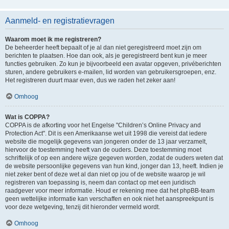
Aanmeld- en registratievragen
Waarom moet ik me registreren?
De beheerder heeft bepaalt of je al dan niet geregistreerd moet zijn om
berichten te plaatsen. Hoe dan ook, als je geregistreerd bent kun je meer
functies gebruiken. Zo kun je bijvoorbeeld een avatar opgeven, privéberichten
sturen, andere gebruikers e-mailen, lid worden van gebruikersgroepen, enz.
Het registreren duurt maar even, dus we raden het zeker aan!
Omhoog
Wat is COPPA?
COPPA is de afkorting voor het Engelse "Children’s Online Privacy and
Protection Act". Dit is een Amerikaanse wet uit 1998 die vereist dat iedere
website die mogelijk gegevens van jongeren onder de 13 jaar verzamelt,
hiervoor de toestemming heeft van de ouders. Deze toestemming moet
schriftelijk of op een andere wijze gegeven worden, zodat de ouders weten dat
de website persoonlijke gegevens van hun kind, jonger dan 13, heeft. Indien je
niet zeker bent of deze wet al dan niet op jou of de website waarop je wil
registreren van toepassing is, neem dan contact op met een juridisch
raadgever voor meer informatie. Houd er rekening mee dat het phpBB-team
geen wettelijke informatie kan verschaffen en ook niet het aanspreekpunt is
voor deze wetgeving, tenzij dit hieronder vermeld wordt.
Omhoog