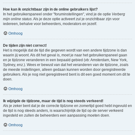
Hoe kan ik onzichtbaar zijn in de online gebruikers lijst?
In het gebruikerspaneel onder "foruminstellingen", vind je de optie
Verberg
mijn online status
. Als je deze optie activeert zul je onzichtbaar zijn voor
iedereen, behalve voor beheerders, moderators en jezelf.
Omhoog
De tijden zijn niet correct!
Het is mogelijk dat de tijd die gegeven wordt van een andere tijdzone is dan
waarin jij woont. Als dit het geval is, moet je naar het gebruikerspaneel gaan
en je tijdzone veranderen in een bepaald gebied (vb: Amsterdam, New York,
Sydney, enz.). Wees er bewust van dat het veranderen van de tijdzone, zoals
de meeste instellingen, alleen gedaan kunnen worden door geregistreerde
gebruikers. Als je nog niet geregistreerd bent is dit een goed moment om dit te
doen.
Omhoog
Ik wijzigde de tijdzone, maar de tijd is nog steeds verkeerd!
Als je zeker bent dat je de correcte tijdzone en zomertijd goed hebt ingevuld en
de tijd is nog steeds anders, is waarschijnlijk de tijd op de server verkeerd
ingesteld en zullen de beheerders een aanpassing moeten doen.
Omhoog