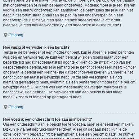
op een onderwerp te maken, klik je op de bijhorende knop op ofwel de pagina
met onderwerpen of in een bepaald onderwerp. Mogelijk moet je je registreren
voor je een nieuw onderwerp kan aanmaken, de permissies die je al dan niet
hebt in het forum staan onderaan de pagina met onderwerpen of in een
onderwerp (de lijst met
je mag geen nieuwe onderwerpen in dit forum
plaatsen, je mag niet antwoorden op een onderwerp in dit forum, enz.
).
Omhoog
Hoe wijzig of verwijder ik een bericht?
Tenzij je de beheerder of een moderator bent, kun je alleen je eigen berichten
wijzigen en verwijderen. Je kunt een bericht wijzigen (soms maar voor een
beperkte tijd nadat het geplaatst is) door te klikken op de
wijzig
knop van het
desbetreffende bericht. Als er al iemand op je bericht gereageerd heeft, komt er
onderaan je bericht een klein tekstje dat zegt hoeveel keer en wanneer je het
bericht voor het laatst je gewijzigd hebt. Dit zal niet verschijnen als nog
niemand gereageerd heeft, evenmin als een beheerder of moderator je bericht
gewijzigd heeft. Zij kunnen wel een mededeling toevoegen, waarom ze je
bericht gewijzigd hebben. Het verwijderen van een bericht is niet meer
mogelijk zodra er iemand op gereageerd heeft.
Omhoog
Hoe voeg ik een onderschrift toe aan mijn bericht?
Om een onderschrift aan je bericht toe te voegen, moet je er eerst één maken.
Dit kun je via het gebruikerspaneel doen. Als je dit gedaan hebt, kun je de
optie
voeg mijn onderschrift toe
aanvinken als je een bericht plaatst. Je kunt er