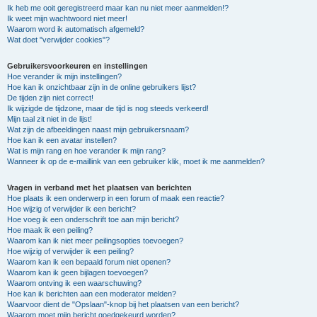
Ik heb me ooit geregistreerd maar kan nu niet meer aanmelden!?
Ik weet mijn wachtwoord niet meer!
Waarom word ik automatisch afgemeld?
Wat doet "verwijder cookies"?
Gebruikersvoorkeuren en instellingen
Hoe verander ik mijn instellingen?
Hoe kan ik onzichtbaar zijn in de online gebruikers lijst?
De tijden zijn niet correct!
Ik wijzigde de tijdzone, maar de tijd is nog steeds verkeerd!
Mijn taal zit niet in de lijst!
Wat zijn de afbeeldingen naast mijn gebruikersnaam?
Hoe kan ik een avatar instellen?
Wat is mijn rang en hoe verander ik mijn rang?
Wanneer ik op de e-maillink van een gebruiker klik, moet ik me aanmelden?
Vragen in verband met het plaatsen van berichten
Hoe plaats ik een onderwerp in een forum of maak een reactie?
Hoe wijzig of verwijder ik een bericht?
Hoe voeg ik een onderschrift toe aan mijn bericht?
Hoe maak ik een peiling?
Waarom kan ik niet meer peilingsopties toevoegen?
Hoe wijzig of verwijder ik een peiling?
Waarom kan ik een bepaald forum niet openen?
Waarom kan ik geen bijlagen toevoegen?
Waarom ontving ik een waarschuwing?
Hoe kan ik berichten aan een moderator melden?
Waarvoor dient de "Opslaan"-knop bij het plaatsen van een bericht?
Waarom moet mijn bericht goedgekeurd worden?