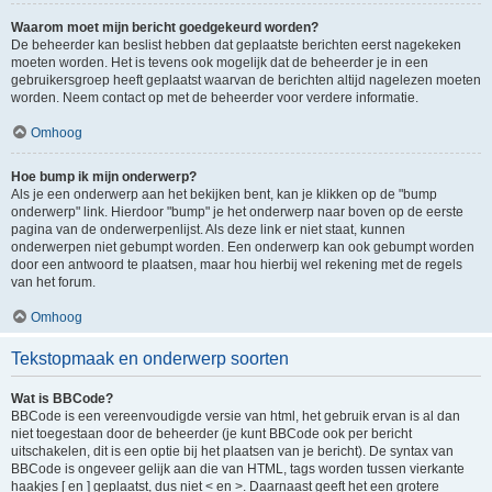
Waarom moet mijn bericht goedgekeurd worden?
De beheerder kan beslist hebben dat geplaatste berichten eerst nagekeken
moeten worden. Het is tevens ook mogelijk dat de beheerder je in een
gebruikersgroep heeft geplaatst waarvan de berichten altijd nagelezen moeten
worden. Neem contact op met de beheerder voor verdere informatie.
Omhoog
Hoe bump ik mijn onderwerp?
Als je een onderwerp aan het bekijken bent, kan je klikken op de "bump
onderwerp" link. Hierdoor "bump" je het onderwerp naar boven op de eerste
pagina van de onderwerpenlijst. Als deze link er niet staat, kunnen
onderwerpen niet gebumpt worden. Een onderwerp kan ook gebumpt worden
door een antwoord te plaatsen, maar hou hierbij wel rekening met de regels
van het forum.
Omhoog
Tekstopmaak en onderwerp soorten
Wat is BBCode?
BBCode is een vereenvoudigde versie van html, het gebruik ervan is al dan
niet toegestaan door de beheerder (je kunt BBCode ook per bericht
uitschakelen, dit is een optie bij het plaatsen van je bericht). De syntax van
BBCode is ongeveer gelijk aan die van HTML, tags worden tussen vierkante
haakjes [ en ] geplaatst, dus niet < en >. Daarnaast geeft het een grotere