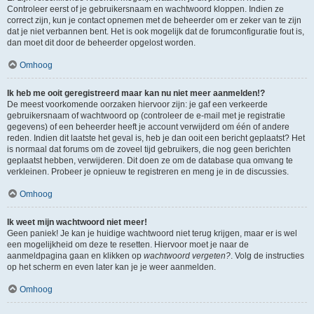
Controleer eerst of je gebruikersnaam en wachtwoord kloppen. Indien ze
correct zijn, kun je contact opnemen met de beheerder om er zeker van te zijn
dat je niet verbannen bent. Het is ook mogelijk dat de forumconfiguratie fout is,
dan moet dit door de beheerder opgelost worden.
Omhoog
Ik heb me ooit geregistreerd maar kan nu niet meer aanmelden!?
De meest voorkomende oorzaken hiervoor zijn: je gaf een verkeerde
gebruikersnaam of wachtwoord op (controleer de e-mail met je registratie
gegevens) of een beheerder heeft je account verwijderd om één of andere
reden. Indien dit laatste het geval is, heb je dan ooit een bericht geplaatst? Het
is normaal dat forums om de zoveel tijd gebruikers, die nog geen berichten
geplaatst hebben, verwijderen. Dit doen ze om de database qua omvang te
verkleinen. Probeer je opnieuw te registreren en meng je in de discussies.
Omhoog
Ik weet mijn wachtwoord niet meer!
Geen paniek! Je kan je huidige wachtwoord niet terug krijgen, maar er is wel
een mogelijkheid om deze te resetten. Hiervoor moet je naar de
aanmeldpagina gaan en klikken op
wachtwoord vergeten?
. Volg de instructies
op het scherm en even later kan je je weer aanmelden.
Omhoog