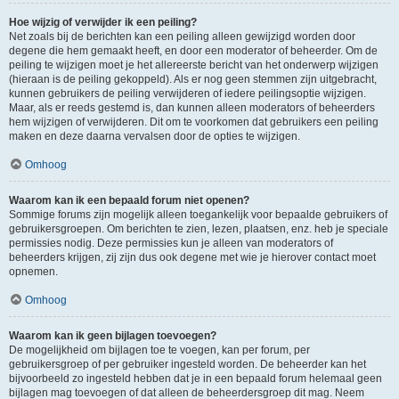
Hoe wijzig of verwijder ik een peiling?
Net zoals bij de berichten kan een peiling alleen gewijzigd worden door
degene die hem gemaakt heeft, en door een moderator of beheerder. Om de
peiling te wijzigen moet je het allereerste bericht van het onderwerp wijzigen
(hieraan is de peiling gekoppeld). Als er nog geen stemmen zijn uitgebracht,
kunnen gebruikers de peiling verwijderen of iedere peilingsoptie wijzigen.
Maar, als er reeds gestemd is, dan kunnen alleen moderators of beheerders
hem wijzigen of verwijderen. Dit om te voorkomen dat gebruikers een peiling
maken en deze daarna vervalsen door de opties te wijzigen.
Omhoog
Waarom kan ik een bepaald forum niet openen?
Sommige forums zijn mogelijk alleen toegankelijk voor bepaalde gebruikers of
gebruikersgroepen. Om berichten te zien, lezen, plaatsen, enz. heb je speciale
permissies nodig. Deze permissies kun je alleen van moderators of
beheerders krijgen, zij zijn dus ook degene met wie je hierover contact moet
opnemen.
Omhoog
Waarom kan ik geen bijlagen toevoegen?
De mogelijkheid om bijlagen toe te voegen, kan per forum, per
gebruikersgroep of per gebruiker ingesteld worden. De beheerder kan het
bijvoorbeeld zo ingesteld hebben dat je in een bepaald forum helemaal geen
bijlagen mag toevoegen of dat alleen de beheerdersgroep dit mag. Neem