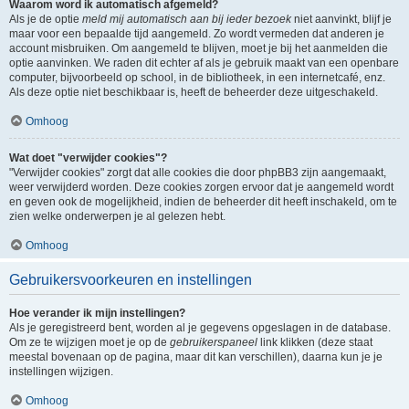
Waarom word ik automatisch afgemeld?
Als je de optie
meld mij automatisch aan bij ieder bezoek
niet aanvinkt, blijf je
maar voor een bepaalde tijd aangemeld. Zo wordt vermeden dat anderen je
account misbruiken. Om aangemeld te blijven, moet je bij het aanmelden die
optie aanvinken. We raden dit echter af als je gebruik maakt van een openbare
computer, bijvoorbeeld op school, in de bibliotheek, in een internetcafé, enz.
Als deze optie niet beschikbaar is, heeft de beheerder deze uitgeschakeld.
Omhoog
Wat doet "verwijder cookies"?
"Verwijder cookies" zorgt dat alle cookies die door phpBB3 zijn aangemaakt,
weer verwijderd worden. Deze cookies zorgen ervoor dat je aangemeld wordt
en geven ook de mogelijkheid, indien de beheerder dit heeft inschakeld, om te
zien welke onderwerpen je al gelezen hebt.
Omhoog
Gebruikersvoorkeuren en instellingen
Hoe verander ik mijn instellingen?
Als je geregistreerd bent, worden al je gegevens opgeslagen in de database.
Om ze te wijzigen moet je op de
gebruikerspaneel
link klikken (deze staat
meestal bovenaan op de pagina, maar dit kan verschillen), daarna kun je je
instellingen wijzigen.
Omhoog