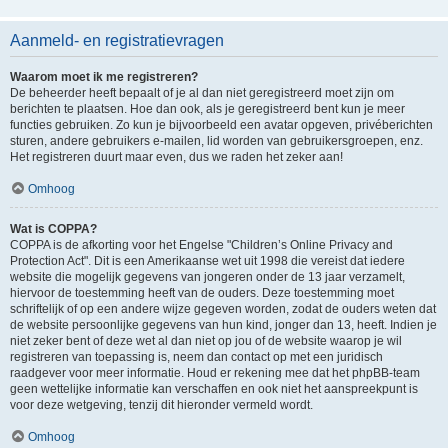
Aanmeld- en registratievragen
Waarom moet ik me registreren?
De beheerder heeft bepaalt of je al dan niet geregistreerd moet zijn om
berichten te plaatsen. Hoe dan ook, als je geregistreerd bent kun je meer
functies gebruiken. Zo kun je bijvoorbeeld een avatar opgeven, privéberichten
sturen, andere gebruikers e-mailen, lid worden van gebruikersgroepen, enz.
Het registreren duurt maar even, dus we raden het zeker aan!
Omhoog
Wat is COPPA?
COPPA is de afkorting voor het Engelse "Children’s Online Privacy and
Protection Act". Dit is een Amerikaanse wet uit 1998 die vereist dat iedere
website die mogelijk gegevens van jongeren onder de 13 jaar verzamelt,
hiervoor de toestemming heeft van de ouders. Deze toestemming moet
schriftelijk of op een andere wijze gegeven worden, zodat de ouders weten dat
de website persoonlijke gegevens van hun kind, jonger dan 13, heeft. Indien je
niet zeker bent of deze wet al dan niet op jou of de website waarop je wil
registreren van toepassing is, neem dan contact op met een juridisch
raadgever voor meer informatie. Houd er rekening mee dat het phpBB-team
geen wettelijke informatie kan verschaffen en ook niet het aanspreekpunt is
voor deze wetgeving, tenzij dit hieronder vermeld wordt.
Omhoog