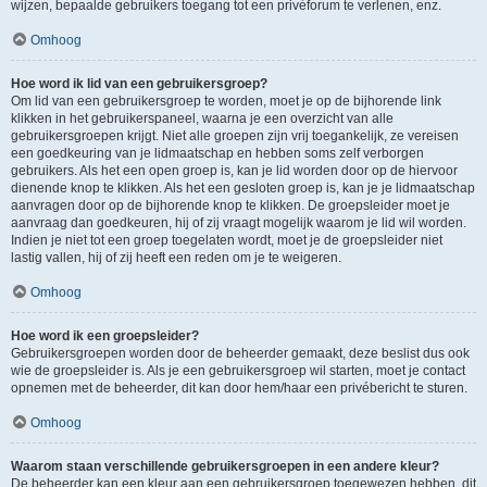
wijzen, bepaalde gebruikers toegang tot een privéforum te verlenen, enz.
Omhoog
Hoe word ik lid van een gebruikersgroep?
Om lid van een gebruikersgroep te worden, moet je op de bijhorende link
klikken in het gebruikerspaneel, waarna je een overzicht van alle
gebruikersgroepen krijgt. Niet alle groepen zijn vrij toegankelijk, ze vereisen
een goedkeuring van je lidmaatschap en hebben soms zelf verborgen
gebruikers. Als het een open groep is, kan je lid worden door op de hiervoor
dienende knop te klikken. Als het een gesloten groep is, kan je je lidmaatschap
aanvragen door op de bijhorende knop te klikken. De groepsleider moet je
aanvraag dan goedkeuren, hij of zij vraagt mogelijk waarom je lid wil worden.
Indien je niet tot een groep toegelaten wordt, moet je de groepsleider niet
lastig vallen, hij of zij heeft een reden om je te weigeren.
Omhoog
Hoe word ik een groepsleider?
Gebruikersgroepen worden door de beheerder gemaakt, deze beslist dus ook
wie de groepsleider is. Als je een gebruikersgroep wil starten, moet je contact
opnemen met de beheerder, dit kan door hem/haar een privébericht te sturen.
Omhoog
Waarom staan verschillende gebruikersgroepen in een andere kleur?
De beheerder kan een kleur aan een gebruikersgroep toegewezen hebben, dit