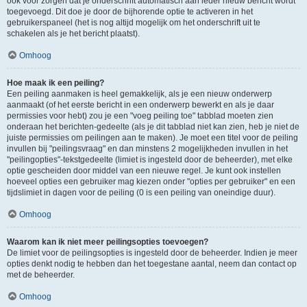
ook voor zorgen dat je onderschrift automatisch aan ieder nieuw bericht wordt
toegevoegd. Dit doe je door de bijhorende optie te activeren in het
gebruikerspaneel (het is nog altijd mogelijk om het onderschrift uit te
schakelen als je het bericht plaatst).
Omhoog
Hoe maak ik een peiling?
Een peiling aanmaken is heel gemakkelijk, als je een nieuw onderwerp
aanmaakt (of het eerste bericht in een onderwerp bewerkt en als je daar
permissies voor hebt) zou je een "voeg peiling toe" tabblad moeten zien
onderaan het berichten-gedeelte (als je dit tabblad niet kan zien, heb je niet de
juiste permissies om peilingen aan te maken). Je moet een titel voor de peiling
invullen bij "peilingsvraag" en dan minstens 2 mogelijkheden invullen in het
"peilingopties"-tekstgedeelte (limiet is ingesteld door de beheerder), met elke
optie gescheiden door middel van een nieuwe regel. Je kunt ook instellen
hoeveel opties een gebruiker mag kiezen onder "opties per gebruiker" en een
tijdslimiet in dagen voor de peiling (0 is een peiling van oneindige duur).
Omhoog
Waarom kan ik niet meer peilingsopties toevoegen?
De limiet voor de peilingsopties is ingesteld door de beheerder. Indien je meer
opties denkt nodig te hebben dan het toegestane aantal, neem dan contact op
met de beheerder.
Omhoog