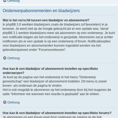
Omhoog
Onderwerpabonnementen en bladwijzers
Wat is het verschil tussen een bladwijzer en abonnement?
In phpBB 3.0 werkten bladwijzers zoals de bladwijzers (of favorieten) in je
browser. Je werd niet op de hoogte gebracht als er een update was. Vanaf
phpBB 3.1 werken bladwijzers meer als abonneren op een onderwerp. Je kunt
een notificatie krijgen als het onderwerp is geüpdate. Abonneren zal je echter
notificeren als er een update is op een onderwerp of forum. Notificatieopties
voor bladwijzers en abonnementen kunnen ingesteld worden via het
gebruikerspaneel onder “Forumvoorkeuren”.
Omhoog
Hoe kan ik een bladwijzer of abonnement instellen op specifieke
onderwerpen?
Je kunt op de pagina van het onderwerp in het menu “Onderwerp
gereedschap” een bladwijzer of abonnement instellen. Dit menu is zowel
boven- als onderaan de pagina te vinden.
Het is ook mogelijk te abonneren op het onderwerp door bij het reageren de
optie “Informeer me wanneer een reactie is geplaatst” aan te vinken.
Omhoog
Hoe kan ik een bladwijzer of abonnement instellen op specifieke forums?
Je abonneren op een forum gaat door onderaan de pagina op de link