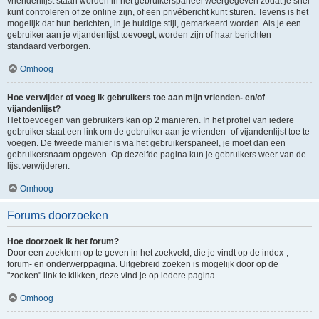
vriendenlijst staan worden in het gebruikerspaneel weergegeven zodat je snel
kunt controleren of ze online zijn, of een privébericht kunt sturen. Tevens is het
mogelijk dat hun berichten, in je huidige stijl, gemarkeerd worden. Als je een
gebruiker aan je vijandenlijst toevoegt, worden zijn of haar berichten
standaard verborgen.
Omhoog
Hoe verwijder of voeg ik gebruikers toe aan mijn vrienden- en/of
vijandenlijst?
Het toevoegen van gebruikers kan op 2 manieren. In het profiel van iedere
gebruiker staat een link om de gebruiker aan je vrienden- of vijandenlijst toe te
voegen. De tweede manier is via het gebruikerspaneel, je moet dan een
gebruikersnaam opgeven. Op dezelfde pagina kun je gebruikers weer van de
lijst verwijderen.
Omhoog
Forums doorzoeken
Hoe doorzoek ik het forum?
Door een zoekterm op te geven in het zoekveld, die je vindt op de index-,
forum- en onderwerppagina. Uitgebreid zoeken is mogelijk door op de
"zoeken" link te klikken, deze vind je op iedere pagina.
Omhoog