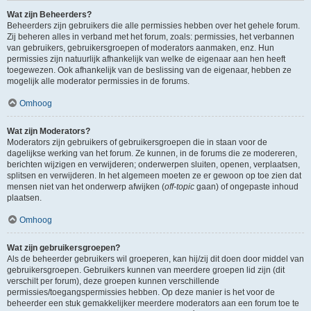
Wat zijn Beheerders?
Beheerders zijn gebruikers die alle permissies hebben over het gehele forum.
Zij beheren alles in verband met het forum, zoals: permissies, het verbannen
van gebruikers, gebruikersgroepen of moderators aanmaken, enz. Hun
permissies zijn natuurlijk afhankelijk van welke de eigenaar aan hen heeft
toegewezen. Ook afhankelijk van de beslissing van de eigenaar, hebben ze
mogelijk alle moderator permissies in de forums.
Omhoog
Wat zijn Moderators?
Moderators zijn gebruikers of gebruikersgroepen die in staan voor de
dagelijkse werking van het forum. Ze kunnen, in de forums die ze modereren,
berichten wijzigen en verwijderen; onderwerpen sluiten, openen, verplaatsen,
splitsen en verwijderen. In het algemeen moeten ze er gewoon op toe zien dat
mensen niet van het onderwerp afwijken (
off-topic
gaan) of ongepaste inhoud
plaatsen.
Omhoog
Wat zijn gebruikersgroepen?
Als de beheerder gebruikers wil groeperen, kan hij/zij dit doen door middel van
gebruikersgroepen. Gebruikers kunnen van meerdere groepen lid zijn (dit
verschilt per forum), deze groepen kunnen verschillende
permissies/toegangspermissies hebben. Op deze manier is het voor de
beheerder een stuk gemakkelijker meerdere moderators aan een forum toe te