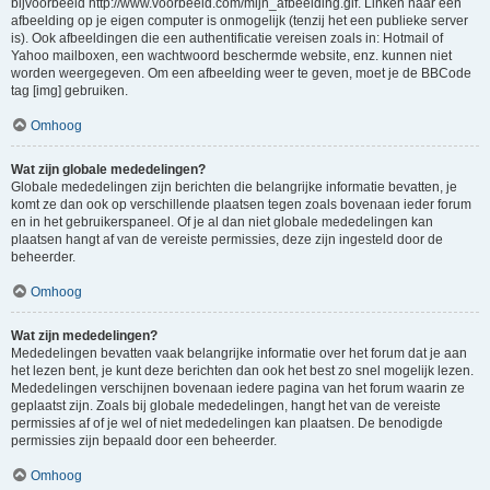
bijvoorbeeld http://www.voorbeeld.com/mijn_afbeelding.gif. Linken naar een
afbeelding op je eigen computer is onmogelijk (tenzij het een publieke server
is). Ook afbeeldingen die een authentificatie vereisen zoals in: Hotmail of
Yahoo mailboxen, een wachtwoord beschermde website, enz. kunnen niet
worden weergegeven. Om een afbeelding weer te geven, moet je de BBCode
tag [img] gebruiken.
Omhoog
Wat zijn globale mededelingen?
Globale mededelingen zijn berichten die belangrijke informatie bevatten, je
komt ze dan ook op verschillende plaatsen tegen zoals bovenaan ieder forum
en in het gebruikerspaneel. Of je al dan niet globale mededelingen kan
plaatsen hangt af van de vereiste permissies, deze zijn ingesteld door de
beheerder.
Omhoog
Wat zijn mededelingen?
Mededelingen bevatten vaak belangrijke informatie over het forum dat je aan
het lezen bent, je kunt deze berichten dan ook het best zo snel mogelijk lezen.
Mededelingen verschijnen bovenaan iedere pagina van het forum waarin ze
geplaatst zijn. Zoals bij globale mededelingen, hangt het van de vereiste
permissies af of je wel of niet mededelingen kan plaatsen. De benodigde
permissies zijn bepaald door een beheerder.
Omhoog