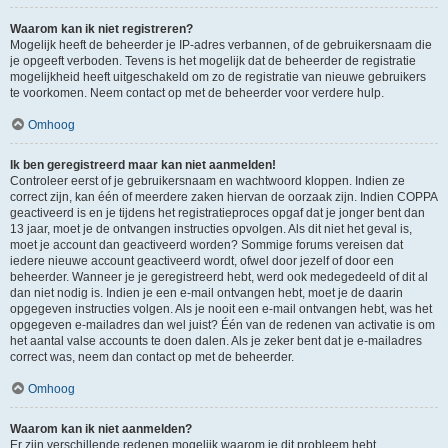
Waarom kan ik niet registreren?
Mogelijk heeft de beheerder je IP-adres verbannen, of de gebruikersnaam die
je opgeeft verboden. Tevens is het mogelijk dat de beheerder de registratie
mogelijkheid heeft uitgeschakeld om zo de registratie van nieuwe gebruikers
te voorkomen. Neem contact op met de beheerder voor verdere hulp.
Omhoog
Ik ben geregistreerd maar kan niet aanmelden!
Controleer eerst of je gebruikersnaam en wachtwoord kloppen. Indien ze
correct zijn, kan één of meerdere zaken hiervan de oorzaak zijn. Indien COPPA
geactiveerd is en je tijdens het registratieproces opgaf dat je jonger bent dan
13 jaar, moet je de ontvangen instructies opvolgen. Als dit niet het geval is,
moet je account dan geactiveerd worden? Sommige forums vereisen dat
iedere nieuwe account geactiveerd wordt, ofwel door jezelf of door een
beheerder. Wanneer je je geregistreerd hebt, werd ook medegedeeld of dit al
dan niet nodig is. Indien je een e-mail ontvangen hebt, moet je de daarin
opgegeven instructies volgen. Als je nooit een e-mail ontvangen hebt, was het
opgegeven e-mailadres dan wel juist? Één van de redenen van activatie is om
het aantal valse accounts te doen dalen. Als je zeker bent dat je e-mailadres
correct was, neem dan contact op met de beheerder.
Omhoog
Waarom kan ik niet aanmelden?
Er zijn verschillende redenen mogelijk waarom je dit probleem hebt.