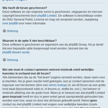
Wie heeft dit forum geschreven?
Deze software (in zijn originele vorm) is geschreven, vrijgegeven en met een
copyright beschermd door
phpBB Limited
. De software is beschikbaar onder
de GNU General Public License en mag vrij verspreid worden, raadpleeg
over phpBB
voor meer informatie.
Omhoog
Waarom is de optie X niet beschikbaar?
Deze software is geschreven en eigendom van de phpBB-Groep. Als je denkt
dat een bepaalde optie toegevoegd moet worden, bezoek dan de
phpBB Ideeën sectie
.
Omhoog
Met wie moet ik contact opnemen omtrent misbruik en/of wettelijke
kwesties in verband met dit forum?
Alle beheerders die op de "het team"-pagina vermeld worden, staan open voor
je klachten. Als je geen reactie hebt gekregen, kun je contact opnemen met de
eigenaar van het domein (dmv een
whois lookup
) of, als dit forum op een gratis
host staat (bijvoorbeeld xsbb.nl, nl.forums.cc, dotbb.be, enz.), het beheer of
misbruik-afdeling van de gratis host. Wees je er bewust van dat phpBB Limited
geen inspraak
heeft en dus in geen enkel geval aansprakelijk gehouden kan
worden over hoe, waar en door wie dit forum gebruikt wordt. Neem
geen
contact op met phpBB Limited met vragen over wettelijke kwesties (zoals