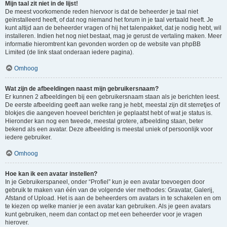
Mijn taal zit niet in de lijst!
De meest voorkomende reden hiervoor is dat de beheerder je taal niet
geïnstalleerd heeft, of dat nog niemand het forum in je taal vertaald heeft. Je
kunt altijd aan de beheerder vragen of hij het talenpakket, dat je nodig hebt, wil
installeren. Indien het nog niet bestaat, mag je gerust de vertaling maken. Meer
informatie hieromtrent kan gevonden worden op de website van phpBB
Limited (de link staat onderaan iedere pagina).
Omhoog
Wat zijn de afbeeldingen naast mijn gebruikersnaam?
Er kunnen 2 afbeeldingen bij een gebruikersnaam staan als je berichten leest.
De eerste afbeelding geeft aan welke rang je hebt, meestal zijn dit sterretjes of
blokjes die aangeven hoeveel berichten je geplaatst hebt of wat je status is.
Hieronder kan nog een tweede, meestal grotere, afbeelding staan, beter
bekend als een avatar. Deze afbeelding is meestal uniek of persoonlijk voor
iedere gebruiker.
Omhoog
Hoe kan ik een avatar instellen?
In je Gebruikerspaneel, onder “Profiel” kun je een avatar toevoegen door
gebruik te maken van één van de volgende vier methodes: Gravatar, Galerij,
Afstand of Upload. Het is aan de beheerders om avatars in te schakelen en om
te kiezen op welke manier je een avatar kan gebruiken. Als je geen avatars
kunt gebruiken, neem dan contact op met een beheerder voor je vragen
hierover.