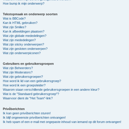
Hoe bump ik mijn onderwerp?
Tekstopmaak en onderwerp soorten
Wat is BBCode?
Kan ik HTML gebruiken?
Wat zijn Smilies?
Kan ik afbeeldingen plaatsen?
Wat zijn globale mededelingen?
Wat zijn mededelingen?
Wat zijn sticky onderwerpen?
Wat zijn gesloten onderwerpen?
Wat zijn onderwerpiconen?
Gebruikers en gebruikersgroepen
Wat zijn Beheerders?
Wat zijn Moderators?
Wat zijn gebruikersgroepen?
Hoe word ik lid van een gebruikersgroep?
Hoe word ik een groepsleider?
Waarom staan verschillende gebruikersgroepen in een andere kleur?
Wat is de "Standaard gebruikersgroep"?
Waarvoor dient de "Het Team"-link?
Privéberichten
Ik kan geen privéberichten sturen!
Ik blijf ongewenste privéberichten ontvangen!
Ik heb spam of een e-mail met ongepaste inhoud van iemand op dit forum ontvangen!