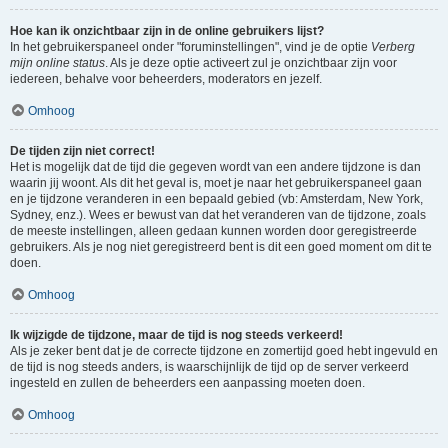
Hoe kan ik onzichtbaar zijn in de online gebruikers lijst?
In het gebruikerspaneel onder "foruminstellingen", vind je de optie
Verberg
mijn online status
. Als je deze optie activeert zul je onzichtbaar zijn voor
iedereen, behalve voor beheerders, moderators en jezelf.
Omhoog
De tijden zijn niet correct!
Het is mogelijk dat de tijd die gegeven wordt van een andere tijdzone is dan
waarin jij woont. Als dit het geval is, moet je naar het gebruikerspaneel gaan
en je tijdzone veranderen in een bepaald gebied (vb: Amsterdam, New York,
Sydney, enz.). Wees er bewust van dat het veranderen van de tijdzone, zoals
de meeste instellingen, alleen gedaan kunnen worden door geregistreerde
gebruikers. Als je nog niet geregistreerd bent is dit een goed moment om dit te
doen.
Omhoog
Ik wijzigde de tijdzone, maar de tijd is nog steeds verkeerd!
Als je zeker bent dat je de correcte tijdzone en zomertijd goed hebt ingevuld en
de tijd is nog steeds anders, is waarschijnlijk de tijd op de server verkeerd
ingesteld en zullen de beheerders een aanpassing moeten doen.
Omhoog