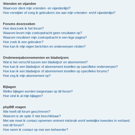
Vrienden en vijanden
Waarvoor dient mijn vrienden- en vijandenlijst?
Hoe verwijder of voeg ik gebruikers toe aan mijn vrienden- en/of vijandenlijst?
Forums doorzoeken
Hoe doorzoek ik het forum?
Waarom levert mijn zoekopdracht geen resultaten op?
Waarom resulteert mijn zoekopdracht in een lege pagina?
Hoe zoek ik een gebruiker?
Hoe kan ik mijn eigen berichten en onderwerpen vinden?
Onderwerpabonnementen en bladwijzers
Wat is het verschil tussen een bladwijzer en abonnement?
Hoe kan ik een bladwijzer of abonnement instellen op specifieke onderwerpen?
Hoe kan ik een bladwijzer of abonnement instellen op specifieke forums?
Hoe zeg ik mijn abonnement op?
Bijlagen
Welke bijlagen worden toegestaan op dit forum?
Hoe vind ik al mijn bijlagen?
phpBB vragen
Wie heeft dit forum geschreven?
Waarom is de optie X niet beschikbaar?
Met wie moet ik contact opnemen omtrent misbruik en/of wettelijke kwesties in verband
met dit forum?
Hoe neem ik contact op met een beheerder?