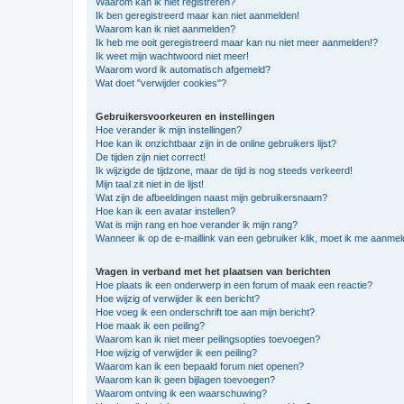
Waarom kan ik niet registreren?
Ik ben geregistreerd maar kan niet aanmelden!
Waarom kan ik niet aanmelden?
Ik heb me ooit geregistreerd maar kan nu niet meer aanmelden!?
Ik weet mijn wachtwoord niet meer!
Waarom word ik automatisch afgemeld?
Wat doet "verwijder cookies"?
Gebruikersvoorkeuren en instellingen
Hoe verander ik mijn instellingen?
Hoe kan ik onzichtbaar zijn in de online gebruikers lijst?
De tijden zijn niet correct!
Ik wijzigde de tijdzone, maar de tijd is nog steeds verkeerd!
Mijn taal zit niet in de lijst!
Wat zijn de afbeeldingen naast mijn gebruikersnaam?
Hoe kan ik een avatar instellen?
Wat is mijn rang en hoe verander ik mijn rang?
Wanneer ik op de e-maillink van een gebruiker klik, moet ik me aanme
Vragen in verband met het plaatsen van berichten
Hoe plaats ik een onderwerp in een forum of maak een reactie?
Hoe wijzig of verwijder ik een bericht?
Hoe voeg ik een onderschrift toe aan mijn bericht?
Hoe maak ik een peiling?
Waarom kan ik niet meer peilingsopties toevoegen?
Hoe wijzig of verwijder ik een peiling?
Waarom kan ik een bepaald forum niet openen?
Waarom kan ik geen bijlagen toevoegen?
Waarom ontving ik een waarschuwing?