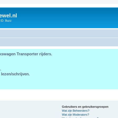
ewel.nl
 ID. Buzz
kswagen Transporter rijders.
.
 lezen/schrijven.
Gebruikers en gebruikersgroepen
Wat zijn Beheerders?
Wat zijn Moderators?