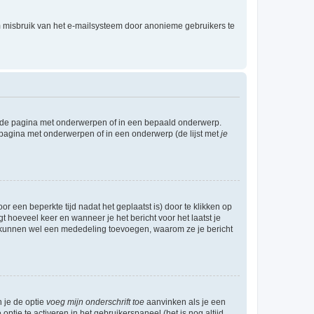
m misbruik van het e-mailsysteem door anonieme gebruikers te
l de pagina met onderwerpen of in een bepaald onderwerp.
 pagina met onderwerpen of in een onderwerp (de lijst met
je
r een beperkte tijd nadat het geplaatst is) door te klikken op
gt hoeveel keer en wanneer je het bericht voor het laatst je
Zij kunnen wel een mededeling toevoegen, waarom ze je bericht
n je de optie
voeg mijn onderschrift toe
aanvinken als je een
optie te activeren in het gebruikerspaneel (het is nog altijd