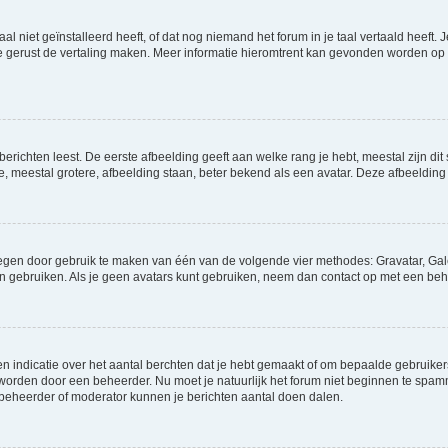
niet geïnstalleerd heeft, of dat nog niemand het forum in je taal vertaald heeft. Je
ag je gerust de vertaling maken. Meer informatie hieromtrent kan gevonden worden o
richten leest. De eerste afbeelding geeft aan welke rang je hebt, meestal zijn dit 
e, meestal grotere, afbeelding staan, beter bekend als een avatar. Deze afbeelding 
oegen door gebruik te maken van één van de volgende vier methodes: Gravatar, Gale
n gebruiken. Als je geen avatars kunt gebruiken, neem dan contact op met een beh
indicatie over het aantal berchten dat je hebt gemaakt of om bepaalde gebruikers 
d worden door een beheerder. Nu moet je natuurlijk het forum niet beginnen te sp
en beheerder of moderator kunnen je berichten aantal doen dalen.