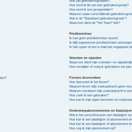
Wat zijn gebruikersgroepen?
Hoe word ik lid van een gebruikersgroep?
Hoe word ik een groepsleider?
Waarom staan verschillende gebruikersgroe
Wat is de "Standaard gebruikersgroep"?
Waarvoor dient de "Het Team"-link?
Privéberichten
Ik kan geen privéberichten sturen!
Ik blijf ongewenste privéberichten ontvange
Ik heb spam of een e-mail met ongepaste i
Vrienden en vijanden
Waarvoor dient mijn vrienden- en vijandenlij
Hoe verwijder of voeg ik gebruikers toe aan m
Forums doorzoeken
lden?
Hoe doorzoek ik het forum?
Waarom levert mijn zoekopdracht geen resu
Waarom resulteert mijn zoekopdracht in een
Hoe zoek ik een gebruiker?
Hoe kan ik mijn eigen berichten en onderw
Onderwerpabonnementen en bladwijzer
Wat is het verschil tussen een bladwijzer 
Hoe kan ik een bladwijzer of abonnement in
Hoe kan ik een bladwijzer of abonnement ins
Hoe zeg ik mijn abonnement op?