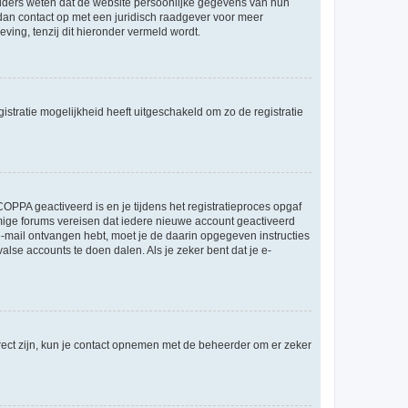
ouders weten dat de website persoonlijke gegevens van hun
m dan contact op met een juridisch raadgever voor meer
ving, tenzij dit hieronder vermeld wordt.
stratie mogelijkheid heeft uitgeschakeld om zo de registratie
OPPA geactiveerd is en je tijdens het registratieproces opgaf
ommige forums vereisen dat iedere nieuwe account geactiveerd
 e-mail ontvangen hebt, moet je de daarin opgegeven instructies
lse accounts te doen dalen. Als je zeker bent dat je e-
rect zijn, kun je contact opnemen met de beheerder om er zeker