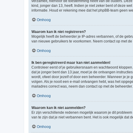
verzamelt, hiervoor de toestemming heeft van de ouders. Deze
kind, jonger dan 13, heeft. Indien je niet zeker bent of deze w
informatie. Houd er rekening mee dat het phpBB-team geen wette
Omhoog
Waarom kan ik niet registreren?
Mogelijk heeft de beheerder je IP-adres verbannen, of de gebru
van nieuwe gebruikers te voorkomen. Neem contact op met de 
Omhoog
Ik ben geregistreerd maar kan niet aanmelden!
Controleer eerst of je gebruikersnaam en wachtwoord kloppen. I
dat je jonger bent dan 13 jaar, moet je de ontvangen instructi
wordt, ofwel door jezelf of door een beheerder. Wanneer je je 
volgen. Als je nooit een e-mail ontvangen hebt, was het opgege
mailadres correct was, neem dan contact op met de beheerder.
Omhoog
Waarom kan ik niet aanmelden?
Er zijn verschillende redenen mogelijk waarom je dit probleem
van te zijn dat je niet verbannen bent. Het is ook mogelijk dat
Omhoog