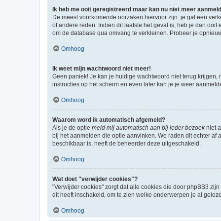
Ik heb me ooit geregistreerd maar kan nu niet meer aanmel
De meest voorkomende oorzaken hiervoor zijn: je gaf een verk
of andere reden. Indien dit laatste het geval is, heb je dan oo
om de database qua omvang te verkleinen. Probeer je opnieuw t
Omhoog
Ik weet mijn wachtwoord niet meer!
Geen paniek! Je kan je huidige wachtwoord niet terug krijgen,
instructies op het scherm en even later kan je je weer aanmeld
Omhoog
Waarom word ik automatisch afgemeld?
Als je de optie
meld mij automatisch aan bij ieder bezoek
niet 
bij het aanmelden die optie aanvinken. We raden dit echter af a
beschikbaar is, heeft de beheerder deze uitgeschakeld.
Omhoog
Wat doet "verwijder cookies"?
"Verwijder cookies" zorgt dat alle cookies die door phpBB3 z
dit heeft inschakeld, om te zien welke onderwerpen je al gelez
Omhoog