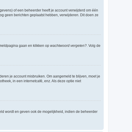
egevens) of een beheerder heeft je account verwijderd om één
e nog geen berichten geplaatst hebben, verwijderen. Dit doen ze
anmeldpagina gaan en klikken op
wachtwoord vergeten?
. Volg de
nderen je account misbruiken. Om aangemeld te blijven, moet je
theek, in een internetcafé, enz. Als deze optie niet
eld wordt en geven ook de mogelijkheid, indien de beheerder