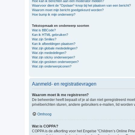
Hoe kan ik berichten aan een moderator melden?
Waarvoor dient de "Opslaan"-knop bij het plaatsen van een bericht?
Waarom moet mijn bericht goedgekeurd worden?
Hoe bump ik mijn onderwerp?
Tekstopmaak en onderwerp soorten
Wat is BBCode?
Kan ik HTML gebruiken?
Wat zijn Smilies?
Kan ik afbeeldingen plaatsen?
Wat zijn globale mededelingen?
Wat zijn mededelingen?
Wat zijn sticky onderwerpen?
Wat zijn gesloten onderwerpen?
Wat zijn onderwerpiconen?
Aanmeld- en registratievragen
Waarom moet ik me registreren?
De beheerder heeft bepaalt of je al dan niet geregistreerd moet
privéberichten sturen, andere gebruikers e-mailen, lid worden
Omhoog
Wat is COPPA?
COPPA is de afkorting voor het Engelse "Children’s Online Priv