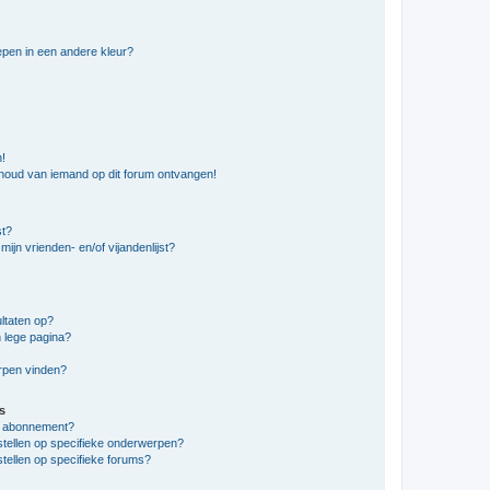
pen in een andere kleur?
n!
nhoud van iemand op dit forum ontvangen!
st?
ijn vrienden- en/of vijandenlijst?
ltaten op?
 lege pagina?
erpen vinden?
s
en abonnement?
stellen op specifieke onderwerpen?
tellen op specifieke forums?