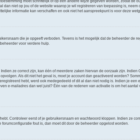
 toestemming moet schriftelijk of op een andere wijze gegeven worden, zodat de 
et al dan niet op jou of de website waarop je wil registreren van toepassing is, nee
lijke informatie kan verschaffen en ook niet het aanspreekpunt is voor deze wetge
ikersnaam die je opgeeft verboden. Tevens is het mogelijk dat de beheerder de regi
beheerder voor verdere hulp.
ndien ze correct zijn, kan één of meerdere zaken hiervan de oorzaak zijn. Indien C
es opvolgen. Als dit niet het geval is, moet je account dan geactiveerd worden? S
geregistreerd hebt, werd ook medegedeeld of dit al dan niet nodig is. Indien je een
ven e-mailadres dan wel juist? Één van de redenen van activatie is om het aantal va
 hebt. Controleer eerst of je gebruikersnaam en wachtwoord kloppen. Indien ze cor
 de forumconfiguratie fout is, dan moet dit door de beheerder opgelost worden.