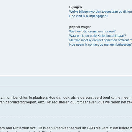
Bijlagen
Welke bijlagen worden toegestaan op dit fo
Hoe vind ik al mijn bijlagen?
phpBB vragen
Wie heeft dit forum geschreven?
Waarom is de optie X niet beschikbaar?
Met wie moet ik contact opnemen omtrent mis
Hoe neem ik contact op met een beheerder
 zijn om berichten te plaatsen. Hoe dan ook, als je geregistreerd bent kun je meer
 van gebruikersgroepen, enz. Het registreren duurt maar even, dus we raden het ze
acy and Protection Act". Dit is een Amerikaanse wet uit 1998 die vereist dat ieder