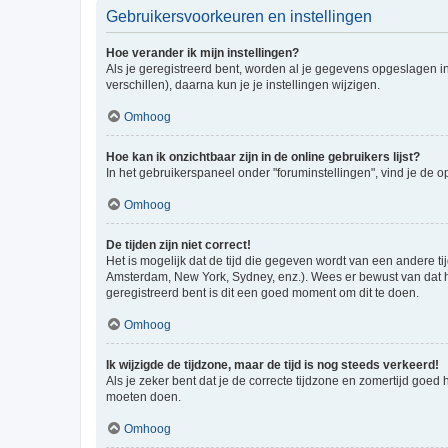
Gebruikersvoorkeuren en instellingen
Hoe verander ik mijn instellingen?
Als je geregistreerd bent, worden al je gegevens opgeslagen i
verschillen), daarna kun je je instellingen wijzigen.
Omhoog
Hoe kan ik onzichtbaar zijn in de online gebruikers lijst?
In het gebruikerspaneel onder "foruminstellingen", vind je de o
Omhoog
De tijden zijn niet correct!
Het is mogelijk dat de tijd die gegeven wordt van een andere ti
Amsterdam, New York, Sydney, enz.). Wees er bewust van dat he
geregistreerd bent is dit een goed moment om dit te doen.
Omhoog
Ik wijzigde de tijdzone, maar de tijd is nog steeds verkeerd!
Als je zeker bent dat je de correcte tijdzone en zomertijd goed
moeten doen.
Omhoog