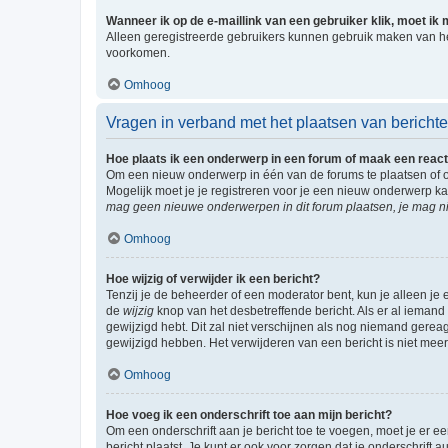
Wanneer ik op de e-maillink van een gebruiker klik, moet i
Alleen geregistreerde gebruikers kunnen gebruik maken van he
voorkomen.
Omhoog
Vragen in verband met het plaatsen van bericht
Hoe plaats ik een onderwerp in een forum of maak een react
Om een nieuw onderwerp in één van de forums te plaatsen of 
Mogelijk moet je je registreren voor je een nieuw onderwerp k
mag geen nieuwe onderwerpen in dit forum plaatsen, je mag ni
Omhoog
Hoe wijzig of verwijder ik een bericht?
Tenzij je de beheerder of een moderator bent, kun je alleen je 
de
wijzig
knop van het desbetreffende bericht. Als er al iemand o
gewijzigd hebt. Dit zal niet verschijnen als nog niemand gere
gewijzigd hebben. Het verwijderen van een bericht is niet mee
Omhoog
Hoe voeg ik een onderschrift toe aan mijn bericht?
Om een onderschrift aan je bericht toe te voegen, moet je er ee
bericht plaatst. Je kunt er ook voor zorgen dat je onderschrift 