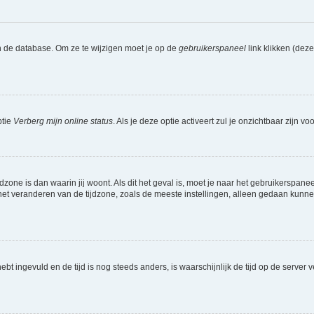
n de database. Om ze te wijzigen moet je op de
gebruikerspaneel
link klikken (dez
ptie
Verberg mijn online status
. Als je deze optie activeert zul je onzichtbaar zijn 
jdzone is dan waarin jij woont. Als dit het geval is, moet je naar het gebruikerspan
t veranderen van de tijdzone, zoals de meeste instellingen, alleen gedaan kunnen
 hebt ingevuld en de tijd is nog steeds anders, is waarschijnlijk de tijd op de serv