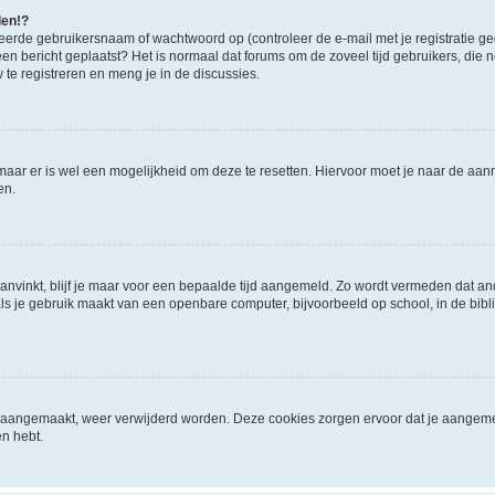
den!?
eerde gebruikersnaam of wachtwoord op (controleer de e-mail met je registratie g
it een bericht geplaatst? Het is normaal dat forums om de zoveel tijd gebruikers, di
e registreren en meng je in de discussies.
 maar er is wel een mogelijkheid om deze te resetten. Hiervoor moet je naar de a
en.
aanvinkt, blijf je maar voor een bepaalde tijd aangemeld. Zo wordt vermeden dat a
ls je gebruik maakt van een openbare computer, bijvoorbeeld op school, in de biblio
ijn aangemaakt, weer verwijderd worden. Deze cookies zorgen ervoor dat je aangem
en hebt.