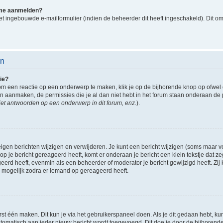
k me aanmelden?
t ingebouwde e-mailformulier (indien de beheerder dit heeft ingeschakeld). Dit o
en
ie?
om een reactie op een onderwerp te maken, klik je op de bijhorende knop op ofwe
an aanmaken, de permissies die je al dan niet hebt in het forum staan onderaan de
et antwoorden op een onderwerp in dit forum, enz.
).
eigen berichten wijzigen en verwijderen. Je kunt een bericht wijzigen (soms maar voo
p je bericht gereageerd heeft, komt er onderaan je bericht een klein tekstje dat ze
ageerd heeft, evenmin als een beheerder of moderator je bericht gewijzigd heeft. 
r mogelijk zodra er iemand op gereageerd heeft.
rst één maken. Dit kun je via het gebruikerspaneel doen. Als je dit gedaan hebt, ku
automatisch aan ieder nieuw bericht wordt toegevoegd. Dit doe je door de bijhorende 