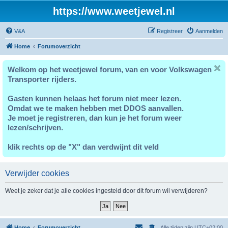
https://www.weetjewel.nl
V&A
Registreer
Aanmelden
Home
Forumoverzicht
Welkom op het weetjewel forum, van en voor Volkswagen
Transporter rijders.
Gasten kunnen helaas het forum niet meer lezen.
Omdat we te maken hebben met DDOS aanvallen.
Je moet je registreren, dan kun je het forum weer
lezen/schrijven.
klik rechts op de "X" dan verdwijnt dit veld
Verwijder cookies
Weet je zeker dat je alle cookies ingesteld door dit forum wil verwijderen?
Home
Forumoverzicht
Alle tijden zijn
UTC+02:00