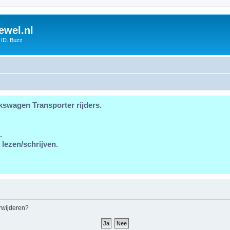
ewel.nl
 ID. Buzz
kswagen Transporter rijders.
.
 lezen/schrijven.
erwijderen?