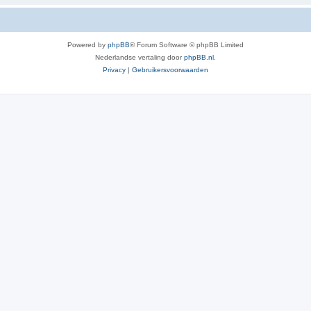
Powered by
phpBB
® Forum Software © phpBB Limited
Nederlandse vertaling door
phpBB.nl
.
Privacy
|
Gebruikersvoorwaarden