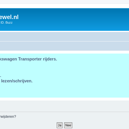
ewel.nl
 ID. Buzz
kswagen Transporter rijders.
.
 lezen/schrijven.
erwijderen?