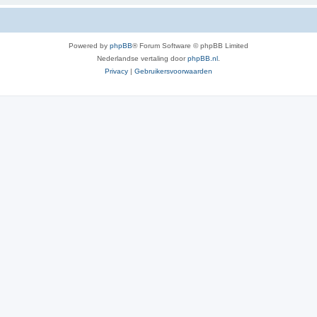
Powered by
phpBB
® Forum Software © phpBB Limited
Nederlandse vertaling door
phpBB.nl
.
Privacy
|
Gebruikersvoorwaarden