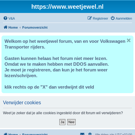
https://www.weetjewel.nl
V&A
Registreer
Aanmelden
Home
Forumoverzicht
Welkom op het weetjewel forum, van en voor Volkswagen
Transporter rijders.
Gasten kunnen helaas het forum niet meer lezen.
Omdat we te maken hebben met DDOS aanvallen.
Je moet je registreren, dan kun je het forum weer
lezen/schrijven.
klik rechts op de "X" dan verdwijnt dit veld
Verwijder cookies
Weet je zeker dat je alle cookies ingesteld door dit forum wil verwijderen?
Home
Forumoverzicht
Alle tijden zijn
UTC+02:00