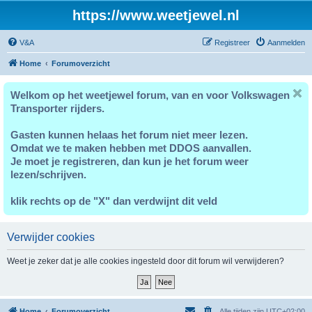
https://www.weetjewel.nl
V&A
Registreer
Aanmelden
Home
Forumoverzicht
Welkom op het weetjewel forum, van en voor Volkswagen
Transporter rijders.
Gasten kunnen helaas het forum niet meer lezen.
Omdat we te maken hebben met DDOS aanvallen.
Je moet je registreren, dan kun je het forum weer
lezen/schrijven.
klik rechts op de "X" dan verdwijnt dit veld
Verwijder cookies
Weet je zeker dat je alle cookies ingesteld door dit forum wil verwijderen?
Home
Forumoverzicht
Alle tijden zijn
UTC+02:00