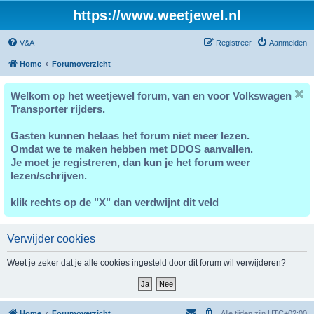
https://www.weetjewel.nl
V&A
Registreer
Aanmelden
Home
Forumoverzicht
Welkom op het weetjewel forum, van en voor Volkswagen
Transporter rijders.
Gasten kunnen helaas het forum niet meer lezen.
Omdat we te maken hebben met DDOS aanvallen.
Je moet je registreren, dan kun je het forum weer
lezen/schrijven.
klik rechts op de "X" dan verdwijnt dit veld
Verwijder cookies
Weet je zeker dat je alle cookies ingesteld door dit forum wil verwijderen?
Home
Forumoverzicht
Alle tijden zijn
UTC+02:00