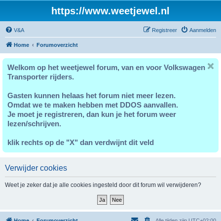
https://www.weetjewel.nl
V&A
Registreer
Aanmelden
Home
Forumoverzicht
Welkom op het weetjewel forum, van en voor Volkswagen
Transporter rijders.
Gasten kunnen helaas het forum niet meer lezen.
Omdat we te maken hebben met DDOS aanvallen.
Je moet je registreren, dan kun je het forum weer
lezen/schrijven.
klik rechts op de "X" dan verdwijnt dit veld
Verwijder cookies
Weet je zeker dat je alle cookies ingesteld door dit forum wil verwijderen?
Home
Forumoverzicht
Alle tijden zijn
UTC+02:00