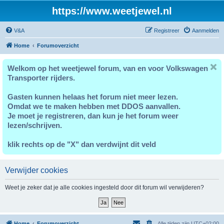
https://www.weetjewel.nl
V&A
Registreer
Aanmelden
Home
Forumoverzicht
Welkom op het weetjewel forum, van en voor Volkswagen
Transporter rijders.
Gasten kunnen helaas het forum niet meer lezen.
Omdat we te maken hebben met DDOS aanvallen.
Je moet je registreren, dan kun je het forum weer
lezen/schrijven.
klik rechts op de "X" dan verdwijnt dit veld
Verwijder cookies
Weet je zeker dat je alle cookies ingesteld door dit forum wil verwijderen?
Home
Forumoverzicht
Alle tijden zijn
UTC+02:00