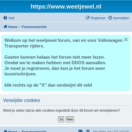
https://www.weetjewel.nl
V&A
Registreer
Aanmelden
Home
Forumoverzicht
Welkom op het weetjewel forum, van en voor Volkswagen
Transporter rijders.
Gasten kunnen helaas het forum niet meer lezen.
Omdat we te maken hebben met DDOS aanvallen.
Je moet je registreren, dan kun je het forum weer
lezen/schrijven.
klik rechts op de "X" dan verdwijnt dit veld
Verwijder cookies
Weet je zeker dat je alle cookies ingesteld door dit forum wil verwijderen?
Home
Forumoverzicht
Alle tijden zijn
UTC+02:00