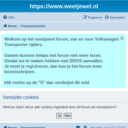
https://www.weetjewel.nl
V&A
Registreer
Aanmelden
Home
Forumoverzicht
Welkom op het weetjewel forum, van en voor Volkswagen
Transporter rijders.
Gasten kunnen helaas het forum niet meer lezen.
Omdat we te maken hebben met DDOS aanvallen.
Je moet je registreren, dan kun je het forum weer
lezen/schrijven.
klik rechts op de "X" dan verdwijnt dit veld
Verwijder cookies
Weet je zeker dat je alle cookies ingesteld door dit forum wil verwijderen?
Home
Forumoverzicht
Alle tijden zijn
UTC+02:00