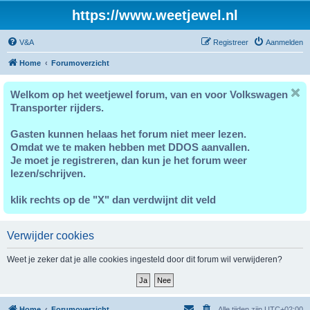
https://www.weetjewel.nl
V&A
Registreer
Aanmelden
Home
Forumoverzicht
Welkom op het weetjewel forum, van en voor Volkswagen
Transporter rijders.
Gasten kunnen helaas het forum niet meer lezen.
Omdat we te maken hebben met DDOS aanvallen.
Je moet je registreren, dan kun je het forum weer
lezen/schrijven.
klik rechts op de "X" dan verdwijnt dit veld
Verwijder cookies
Weet je zeker dat je alle cookies ingesteld door dit forum wil verwijderen?
Home
Forumoverzicht
Alle tijden zijn
UTC+02:00