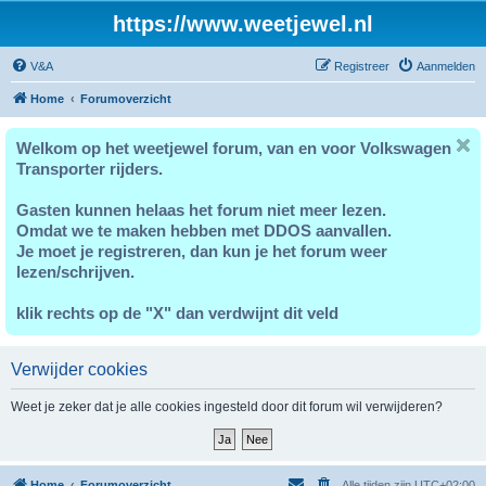
https://www.weetjewel.nl
V&A
Registreer
Aanmelden
Home
Forumoverzicht
Welkom op het weetjewel forum, van en voor Volkswagen
Transporter rijders.
Gasten kunnen helaas het forum niet meer lezen.
Omdat we te maken hebben met DDOS aanvallen.
Je moet je registreren, dan kun je het forum weer
lezen/schrijven.
klik rechts op de "X" dan verdwijnt dit veld
Verwijder cookies
Weet je zeker dat je alle cookies ingesteld door dit forum wil verwijderen?
Home
Forumoverzicht
Alle tijden zijn
UTC+02:00