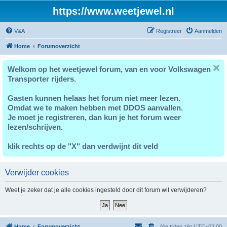
https://www.weetjewel.nl
V&A
Registreer
Aanmelden
Home
Forumoverzicht
Welkom op het weetjewel forum, van en voor Volkswagen
Transporter rijders.
Gasten kunnen helaas het forum niet meer lezen.
Omdat we te maken hebben met DDOS aanvallen.
Je moet je registreren, dan kun je het forum weer
lezen/schrijven.
klik rechts op de "X" dan verdwijnt dit veld
Verwijder cookies
Weet je zeker dat je alle cookies ingesteld door dit forum wil verwijderen?
Home
Forumoverzicht
Alle tijden zijn
UTC+02:00